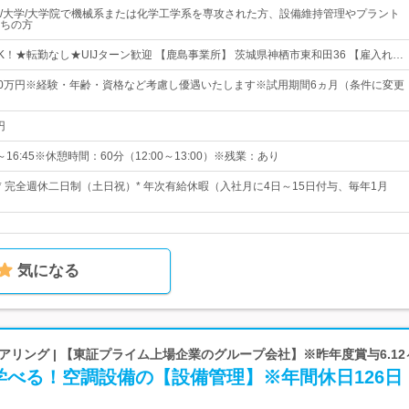
/大学/大学院で機械系または化学工学系を専攻された方、設備維持管理やプラント
ちの方
K！★転勤なし★UIJターン歓迎 【鹿島事業所】 茨城県神栖市東和田36 【雇入れ…
40万円※経験・年齢・資格など考慮し優遇いたします※試用期間6ヵ月（条件に変更
円
～16:45※休憩時間：60分（12:00～13:00）※残業：あり
* 完全週休二日制（土日祝）* 年次有給休暇（入社月に4日～15日付与、毎年1月
気になる
アリング | 【東証プライム上場企業のグループ会社】※昨年度賞与6.1
学べる！空調設備の【設備管理】※年間休日126日