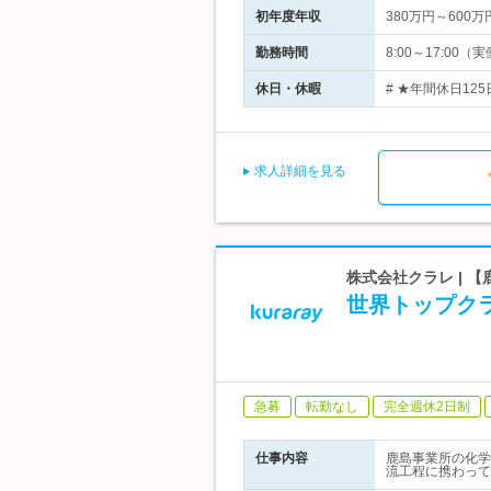
初年度年収
380万円～600万
勤務時間
8:00～17:0
休日・休暇
# ★年間休日12
求人詳細を見る
株式会社クラレ | 
世界トップク
急募
転勤なし
完全週休2日制
仕事内容
鹿島事業所の化学
流工程に携わって