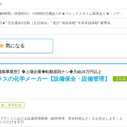
円
0（実働8時間／休憩60分）※時間外労働あり# ★フレックスタイム制度あり★・コア…
5日★* 完全週休2日制（土日休み）* 祝日* 有給休暇* 年末年始休暇* 夏季休…
気になる
【鹿島事業所】◆上場企業◆転勤原則ナシ◆月給28万円以上
ラスの化学メーカー【設備保全・設備管理】
正社員
第二新卒歓迎
プラントにおける設備管理業務（維持管理、安全対策など）をお任せします！上
いただけます◎