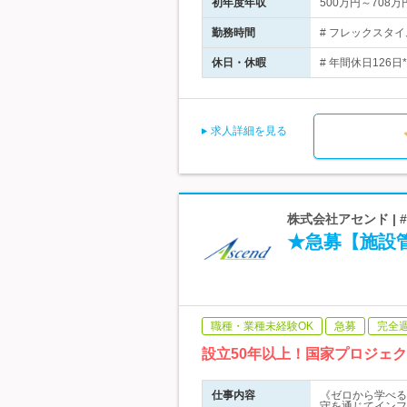
初年度年収
500万円～708万
勤務時間
# フレックスタイ
休日・休暇
# 年間休日126日
求人詳細を見る
株式会社アセンド | 
★急募【施設
職種・業種未経験OK
急募
完全
設立50年以上！国家プロジェ
仕事内容
《ゼロから学べる
守を通じてインフ