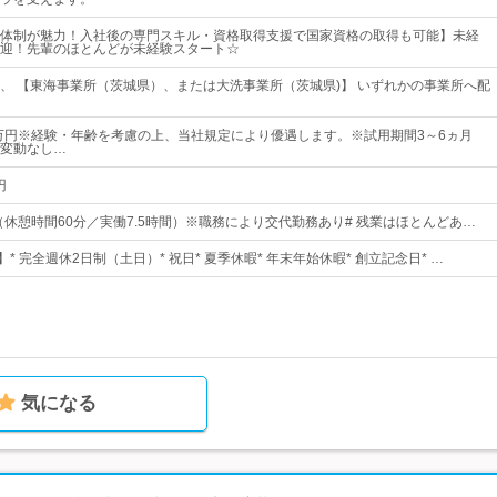
体制が魅力！入社後の専門スキル・資格取得支援で国家資格の取得も可能】未経
迎！先輩のほとんどが未経験スタート☆
、 【東海事業所（茨城県）、または大洗事業所（茨城県)】 いずれかの事業所へ配
9万円※経験・年齢を考慮の上、当社規定により優遇します。※試用期間3～6ヵ月
変動なし…
円
00（休憩時間60分／実働7.5時間）※職務により交代勤務あり# 残業はほとんどあ…
】* 完全週休2日制（土日）* 祝日* 夏季休暇* 年末年始休暇* 創立記念日* …
気になる