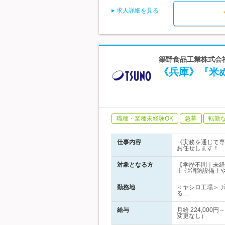
求人詳細を見る
築野食品工業株式会社
《兵庫》『米
職種・業種未経験OK
急募
転勤
仕事内容
《実務を通じて専
お任せします！
対象となる方
【学歴不問｜未経
士 ◎消防設備士
勤務地
＜ヤシロ工場＞ 
る…
給与
月給 224,00
変更なし）