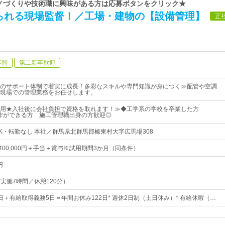
 モノづくりや技術職に興味がある方は応募ボタンをクリック★
られる現場監督！／工場・建物の【設備管理】
正
不問
第二新卒歓迎
のサポート体制で着実に成長！多彩なスキルや専門知識が身につく≫配管や空調
現場での管理業務をお任せします。
採用★入社後に会社負担で資格を取れます！≫◆工学系の学校を卒業した方
本操作ができる方 施工管理職出身の方歓迎◎
K・転勤なし 本社／群馬県北群馬郡榛東村大字広馬場308
円～400,000円＋手当＋賞与※試用期間3か月（同条件）
円
0（実働7時間／休憩120分）
7日＋有給取得義務5日＝年間お休み122日* 週休2日制（土日休み）* 有給休暇（…