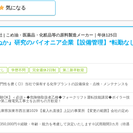
気になる
 | こめ油・医薬品・化粧品等の原料製造メーカー｜年休125日
ぬか』研究のパイオニア企業【設備管理】*転勤な
なし
学歴不問
完全週休2日制
第二新卒歓迎
門性を磨く◎》当社で保有する化学プラントの設備保全・点検・メンテナンスを
験OK】＜必須＞◆危険物取扱者乙種◆フォークリフト運転技能講習◆ボイラー技
や第二種電気工事士をお持ちの方歓迎！
兵庫県加東市西古瀬1029 【雇入れ直後】上記の事業所 【変更の範囲】会社の定め
0円～350,000円※経験・年齢・能力を考慮して決定いたします※試用期間3カ月（待遇