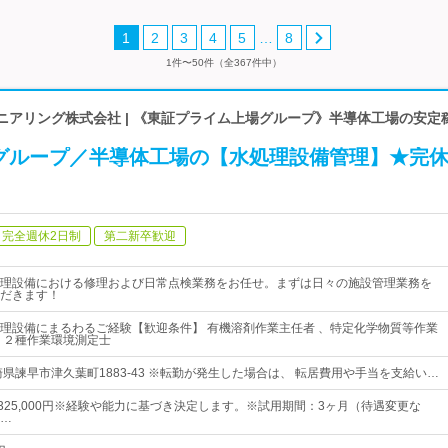
…
1
2
3
4
5
8
1件〜50件（全367件中）
ニアリング株式会社 | 《東証プライム上場グループ》半導体工場の安定
Cグループ／半導体工場の【水処理設備管理】★完休
完全週休2日制
第二新卒歓迎
理設備における修理および日常点検業務をお任せ。まずは日々の施設管理業務を
だきます！
理設備にまるわるご経験【歓迎条件】 有機溶剤作業主任者 、特定化学物質等作業
・２種作業環境測定士
崎県諫早市津久葉町1883-43 ※転勤が発生した場合は、 転居費用や手当を支給い…
円～325,000円※経験や能力に基づき決定します。※試用期間：3ヶ月（待遇変更な
…