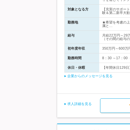
対象となる方
【充実のサポート
験＆第二新卒大歓
勤務地
★希望を考慮の上
属と…
給与
月給22万円～2
（その間の給与の
初年度年収
350万円～600万
勤務時間
8：30 ～17：
休日・休暇
【年間休日129日
企業からのメッセージを見る
求人詳細を見る