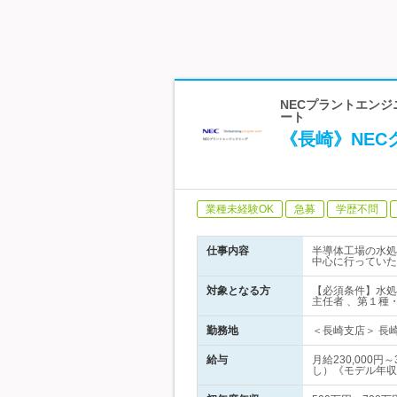
NECプラントエンジ
ート
《長崎》NE
業種未経験OK
急募
学歴不問
仕事内容
半導体工場の水処
中心に行っていた
対象となる方
【必須条件】水処
主任者 、第１種
勤務地
＜長崎支店＞ 長
給与
月給230,000
し）《モデル年収