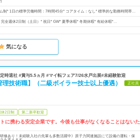
円
ム制* 1日の標準労働時間：7時間45分* コアタイム：なし* 標準的な勤務時間帯…
* 完全週休2日制（土日）* 祝日* GW* 夏季休暇* 冬期休暇* 有給休暇*…
気になる
#定時退社 #賞与5.5ヵ月 #マイ転フェア7/26水戸出展#未経験歓迎
管理技術職】（二級ボイラー技士以上優遇）
正社員
週休2日制
第二新卒歓迎
クトに携わる安定企業です。今後も仕事がなくなることはない
研修あり！未経験入社の先輩も多数活躍中》原子力関連施設にて設備の運転・保
ラを支えます。