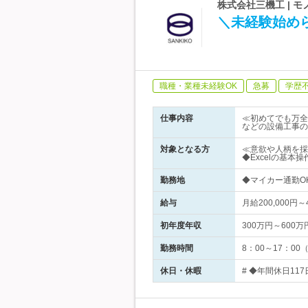
株式会社三機工 |
＼未経験始め
職種・業種未経験OK
急募
学歴
仕事内容
≪初めてでも万全
などの設備工事の
対象となる方
≪意欲や人柄を
◆Excelの基
勤務地
◆マイカー通勤O
給与
月給200,000
初年度年収
300万円～600万
勤務時間
8：00～17：0
休日・休暇
# ◆年間休日11