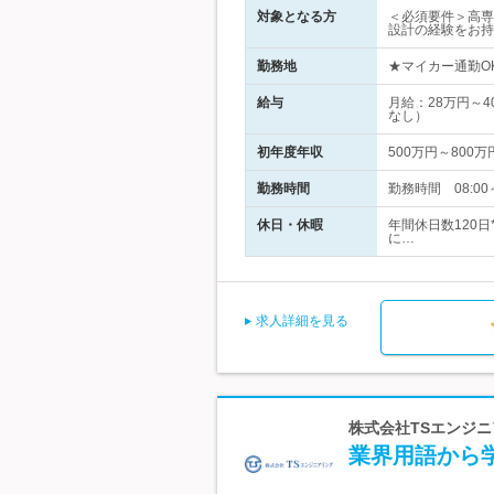
対象となる方
＜必須要件＞高専
設計の経験をお持
勤務地
★マイカー通勤O
給与
月給：28万円～
なし）
初年度年収
500万円～800万
勤務時間
勤務時間 08:00
休日・休暇
年間休日数120日
に…
求人詳細を見る
株式会社TSエンジニ
業界用語から