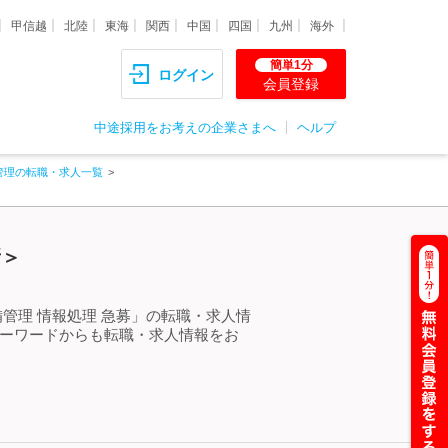
甲信越
北陸
東海
関西
中国
四国
九州
海外
簡単1分
ログイン
会員登録
中途採用をお考えの企業さまへ
ヘルプ
管理の転職・求人一覧
新＞
管理 情報処理 急募」の転職・求人情
キーワードからも転職・求人情報をお