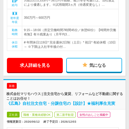
月給23万3,333円～39万円※経験、能力等を考慮の上、当社規定
により優遇します。※試用期間3ヵ月（待遇変更なし）…
給与
350万円～600万円
初年度
年収
9:15～18:00（所定労働時間7時間45分／休憩60分）【時間外労働
勤務
時間
有無】有※残業あり（月平均3…
# 年間休日119日* 完全週休2日制（土日）* 祝日* 有給休暇（10日
休日
休暇
～ ※下限は入社半年後の付…
求人詳細を見る
気になる
新着
株式会社マリモハウス | 注文住宅から賃貸、リフォームなど不動産に関する
ことはお任せ！
《広島》自社注文住宅・分譲住宅の【設計】★福利厚生充実
正社員
職種・業種未経験OK
第二新卒歓迎
女性のおしごと掲載中
情報更新日：2026/06/12
終了予定日：
2026/12/03