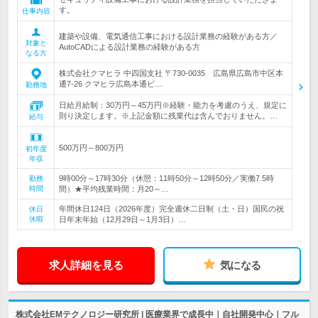
す。
仕事内容
建築や設備、電気通信工事における設計業務の経験がある方／
対象と
AutoCADによる設計業務の経験がある方
なる方
株式会社クマヒラ 中四国支社 〒730-0035 広島県広島市中区本
通7-26 クマヒラ広島本通ビ…
勤務地
日給月給制：30万円～45万円※経験・能力を考慮のうえ、規定に
則り決定します。※上記金額に残業代は含んでおりません。…
給与
500万円～800万円
初年度
年収
9時00分～17時30分（休憩：11時50分～12時50分／実働7.5時
勤務
時間
間）★平均残業時間：月20～…
年間休日124日（2026年度）完全週休二日制（土・日）国民の祝
休日
休暇
日年末年始（12月29日～1月3日）…
求人詳細を見る
気になる
株式会社EMテクノロジー研究所 | 医療業界で成長中｜自社開発中心｜フル