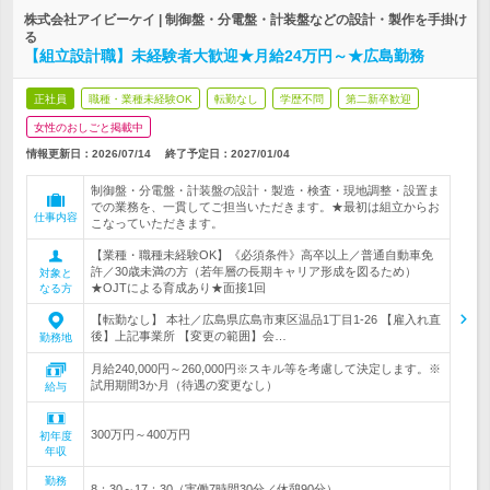
株式会社アイビーケイ | 制御盤・分電盤・計装盤などの設計・製作を手掛け
る
【組立設計職】未経験者大歓迎★月給24万円～★広島勤務
正社員
職種・業種未経験OK
転勤なし
学歴不問
第二新卒歓迎
女性のおしごと掲載中
情報更新日：2026/07/14
終了予定日：
2027/01/04
制御盤・分電盤・計装盤の設計・製造・検査・現地調整・設置ま
での業務を、一貫してご担当いただきます。★最初は組立からお
仕事内容
こなっていただきます。
【業種・職種未経験OK】《必須条件》高卒以上／普通自動車免
許／30歳未満の方（若年層の長期キャリア形成を図るため）
対象と
★OJTによる育成あり★面接1回
なる方
【転勤なし】 本社／広島県広島市東区温品1丁目1-26 【雇入れ直
後】上記事業所 【変更の範囲】会…
勤務地
月給240,000円～260,000円※スキル等を考慮して決定します。※
試用期間3か月（待遇の変更なし）
給与
300万円～400万円
初年度
年収
勤務
8：30～17：30（実働7時間30分／休憩90分）