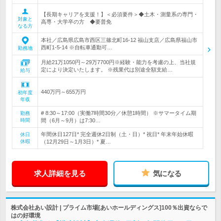
【長期キャリアを支援！】＜必須要件＞◆土木・測量系の専門・
対象と
高専・大学卒の方 ◆要普免
なる方
本社／広島県広島市西区三篠北町16-12 福山支店／広島県福山市
西町1-5-14 ※自転車通勤可…
勤務地
月給21万1050円～29万7700円※経験・能力を考慮の上、当社規
定により決定いたします。 ※残業代は別途全額支給…
給与
440万円～655万円
初年度
年収
# 8:30～17:00（実働7時間30分／休憩1時間） ※サマータイム期
勤務
時間
間（6月～9月）は7:30…
年間休日127日* 完全週休2日制（土・日）* 祝日* 年末年始休暇
休日
休暇
（12月29日～1月3日）* 夏…
求人詳細を見る
気になる
株式会社あい設計 | プライム市場[あいホールディングス]100％出資ならで
はの好環境