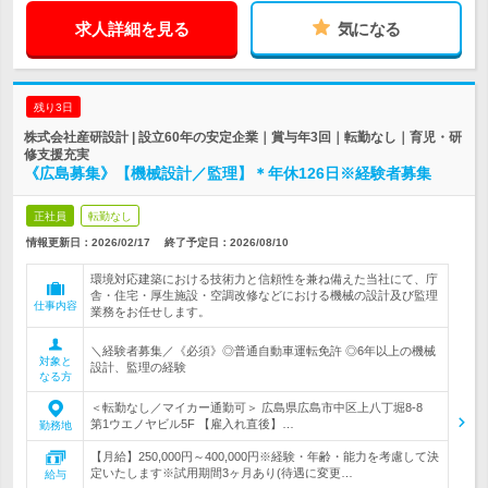
求人詳細を見る
気になる
残り3日
株式会社産研設計 | 設立60年の安定企業｜賞与年3回｜転勤なし｜育児・研
修支援充実
《広島募集》【機械設計／監理】＊年休126日※経験者募集
正社員
転勤なし
情報更新日：2026/02/17
終了予定日：
2026/08/10
環境対応建築における技術力と信頼性を兼ね備えた当社にて、庁
舎・住宅・厚生施設・空調改修などにおける機械の設計及び監理
仕事内容
業務をお任せします。
＼経験者募集／《必須》◎普通自動車運転免許 ◎6年以上の機械
対象と
設計、監理の経験
なる方
＜転勤なし／マイカー通勤可＞ 広島県広島市中区上八丁堀8-8
第1ウエノヤビル5F 【雇入れ直後】…
勤務地
【月給】250,000円～400,000円※経験・年齢・能力を考慮して決
定いたします※試用期間3ヶ月あり(待遇に変更…
給与