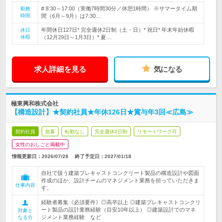
# 8:30～17:00（実働7時間30分／休憩1時間） ※サマータイム期
勤務
時間
間（6月～9月）は7:30…
年間休日127日* 完全週休2日制（土・日）* 祝日* 年末年始休暇
休日
休暇
（12月29日～1月3日）* 夏…
求人詳細を見る
気になる
極東興和株式会社
【構造設計】★契約社員★年休126日★賞与年3回≪広島≫
契約社員
急募
転勤なし
完全週休2日制
リモートワーク可
女性のおしごと掲載中
情報更新日：2026/07/28
終了予定日：
2027/01/18
自社で扱う建築プレキャストコンクリート製品の構造設計や図面
作成のほか、設計チームのマネジメント業務を担っていただきま
仕事内容
す。
経験者募集《必須要件》◎高卒以上 ◎建築プレキャストコンクリ
ート製品の設計業務経験（目安10年以上） ◎建築設計でのマネ
対象と
ジメント業務経験 など
なる方