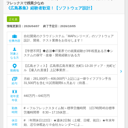
フレックスで残業少なめ
《広島募集》経験者歓迎！【ソフトウェア設計】
正社員
情報更新日：2026/04/07
終了予定日：
2026/10/05
自社開発のクラウドシステム「MAPsシリーズ」のソフトウェア
設計、開発、テスト業務をお任せします！
仕事内容
【学歴不問】◆必須◆IT業界での就業経験が3年程度ある方◆シ
対象と
ステムの保守・改修・開発経験がある方
なる方
【広島オフィス】 広島県広島市東区 光町1-13-20 ディア・光町ビ
ル 【雇入れ直後】上記事業所…
勤務地
月給：281,000円～408,000円└上記には一律ライフプラン手当
31,500円を含む※試用期間6ヵ月あり（待遇…
給与
440万円～640万円
初年度
年収
# ＜フルフレックスタイム制＞標準労働時間 1日7時間45分標準
勤務
時間
労働時間帯 8:30～17:15休憩…
# 〈年間休日122日〉★週休2日制（土曜、日曜、祝日）★年末年
休日
休暇
始、忌引休暇あり※会社カレンダーによ…