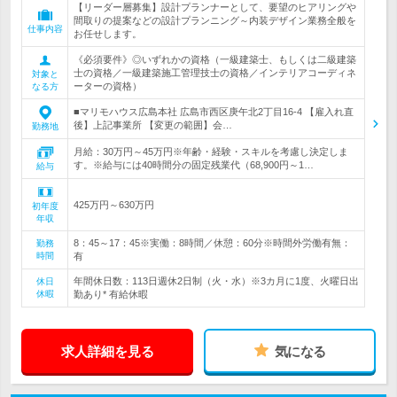
【リーダー層募集】設計プランナーとして、要望のヒアリングや
間取りの提案などの設計プランニング～内装デザイン業務全般を
仕事内容
お任せします。
《必須要件》◎いずれかの資格（一級建築士、もしくは二級建築
士の資格／一級建築施工管理技士の資格／インテリアコーディネ
対象と
ーターの資格）
なる方
■マリモハウス広島本社 広島市西区庚午北2丁目16-4 【雇入れ直
後】上記事業所 【変更の範囲】会…
勤務地
月給：30万円～45万円※年齢・経験・スキルを考慮し決定しま
す。※給与には40時間分の固定残業代（68,900円～1…
給与
425万円～630万円
初年度
年収
8：45～17：45※実働：8時間／休憩：60分※時間外労働有無：
勤務
時間
有
年間休日数：113日週休2日制（火・水）※3カ月に1度、火曜日出
休日
休暇
勤あり* 有給休暇
求人詳細を見る
気になる