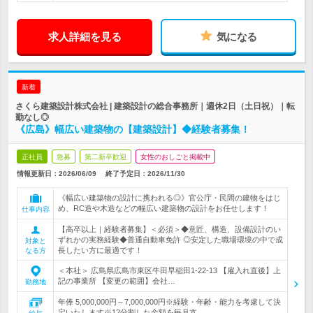
求人詳細を見る
気になる
新着
さくら建築設計株式会社 | 建築設計の総合事務所｜週休2日（土日祝）｜転
勤なし◎
《広島》幅広い建築物の【建築設計】◆経験者募集！
正社員
急募
第二新卒歓迎
女性のおしごと掲載中
情報更新日：2026/06/09
終了予定日：
2026/11/30
《幅広い建築物の設計に携われる◎》官公庁・民間の建物をはじ
め、RC造や木造などの幅広い建築物の設計をお任せします！
仕事内容
【高卒以上｜経験者募集】＜必須＞◆意匠、構造、設備設計のい
ずれかの実務経験◆普通自動車免許 ◎安定した職場環境の中で成
対象と
長したい方に最適です！
なる方
＜本社＞ 広島県広島市東区牛田早稲田1-22-13 【雇入れ直後】上
記の事業所 【変更の範囲】会社…
勤務地
年俸 5,000,000円～7,000,000円※経験・年齢・能力を考慮して決
定いたします※12分割した金額を毎月支…