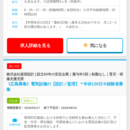
を含みます。※試用期間3ヵ月（同条件）
給与
8：25～17：30（実働8時間／休憩65分）※月平均残業時間：20
勤務
時間
時間以内
【年間休日110日】* 週休2日制（基本土日休みですが、月に1～2
休日
休暇
回土曜出勤があります。） ※会社カ…
求人詳細を見る
気になる
残り3日
株式会社産研設計 | 設立60年の安定企業｜賞与年3回｜転勤なし｜育児・研
修支援充実
《広島募集》電気設備の【設計／監理】＊年休126日※経験者募
集
正社員
転勤なし
情報更新日：2026/02/17
終了予定日：
2026/08/10
環境対応建築における技術力と信頼性を兼ね備えた当社にて、庁
舎・住宅・厚生施設・空調改修などにおける電気設備の設計及び
仕事内容
監理業務をお任せします。