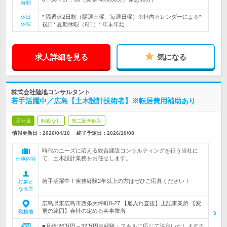
時間
* 隔週休2日制（隔週土曜、毎週日曜）※社内カレンダーによる*
休日
休暇
祝日* 夏期休暇（6日）* 年末年始…
求人詳細を見る
気になる
株式会社陸地コンサルタント
若手活躍中／広島【土木設計技術者】※転居費用補助あり
正社員
転勤なし
第二新卒歓迎
情報更新日：2026/04/10
終了予定日：
2026/10/08
時代のニーズに応える総合建設コンサルティングを行う当社に
て、土木設計業務をお任せします。
仕事内容
若手活躍中！実務経験2年以上の方はぜひご応募ください！
対象と
なる方
広島県東広島市西条大坪町8-27 【雇入れ直後】上記事業所 【変
更の範囲】会社の定める各事業所
勤務地
■月給:26万円～32万円※経験・スキルに応じて決定いたします※