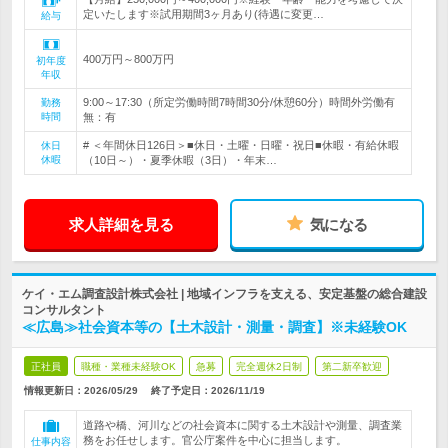
定いたします※試用期間3ヶ月あり(待遇に変更…
給与
400万円～800万円
初年度
年収
9:00～17:30（所定労働時間7時間30分/休憩60分）時間外労働有
勤務
時間
無：有
# ＜年間休日126日＞■休日・土曜・日曜・祝日■休暇・有給休暇
休日
休暇
（10日～）・夏季休暇（3日）・年末…
求人詳細を見る
気になる
ケイ・エム調査設計株式会社 | 地域インフラを支える、安定基盤の総合建設
コンサルタント
≪広島≫社会資本等の【土木設計・測量・調査】※未経験OK
正社員
職種・業種未経験OK
急募
完全週休2日制
第二新卒歓迎
情報更新日：2026/05/29
終了予定日：
2026/11/19
道路や橋、河川などの社会資本に関する土木設計や測量、調査業
務をお任せします。官公庁案件を中心に担当します。
仕事内容