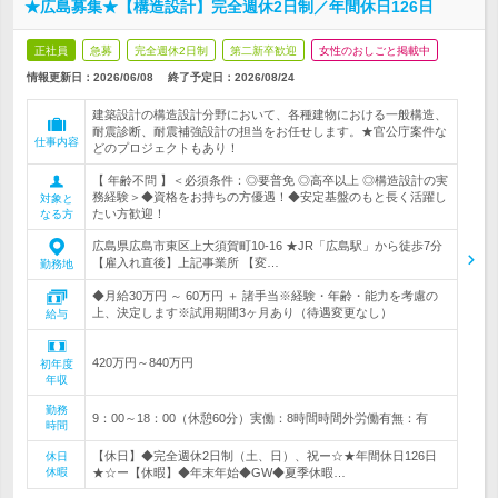
★広島募集★【構造設計】完全週休2日制／年間休日126日
正社員
急募
完全週休2日制
第二新卒歓迎
女性のおしごと掲載中
情報更新日：2026/06/08
終了予定日：
2026/08/24
建築設計の構造設計分野において、各種建物における一般構造、
耐震診断、耐震補強設計の担当をお任せします。★官公庁案件な
仕事内容
どのプロジェクトもあり！
【 年齢不問 】＜必須条件：◎要普免 ◎高卒以上 ◎構造設計の実
務経験＞◆資格をお持ちの方優遇！◆安定基盤のもと長く活躍し
対象と
たい方歓迎！
なる方
広島県広島市東区上大須賀町10-16 ★JR「広島駅」から徒歩7分
【雇入れ直後】上記事業所 【変…
勤務地
◆月給30万円 ～ 60万円 ＋ 諸手当※経験・年齢・能力を考慮の
上、決定します※試用期間3ヶ月あり（待遇変更なし）
給与
420万円～840万円
初年度
年収
勤務
9：00～18：00（休憩60分）実働：8時間時間外労働有無：有
時間
【休日】◆完全週休2日制（土、日）、祝ー☆★年間休日126日
休日
休暇
★☆ー【休暇】◆年末年始◆GW◆夏季休暇…