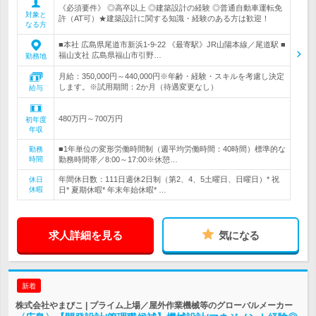
《必須要件》 ◎高卒以上 ◎建築設計の経験 ◎普通自動車運転免
対象と
許（AT可）★建築設計に関する知識・経験のある方は歓迎！
なる方
■本社 広島県尾道市新浜1-9-22 《最寄駅》JR山陽本線／尾道駅 ■
福山支社 広島県福山市引野…
勤務地
月給：350,000円～440,000円※年齢・経験・スキルを考慮し決定
します。※試用期間：2か月（待遇変更なし）
給与
480万円～700万円
初年度
年収
■1年単位の変形労働時間制（週平均労働時間：40時間）標準的な
勤務
時間
勤務時間帯／8:00～17:00※休憩…
年間休日数：111日週休2日制（第2、4、5土曜日、日曜日）* 祝
休日
休暇
日* 夏期休暇* 年末年始休暇* …
求人詳細を見る
気になる
新着
株式会社やまびこ | プライム上場／屋外作業機械等のグローバルメーカー