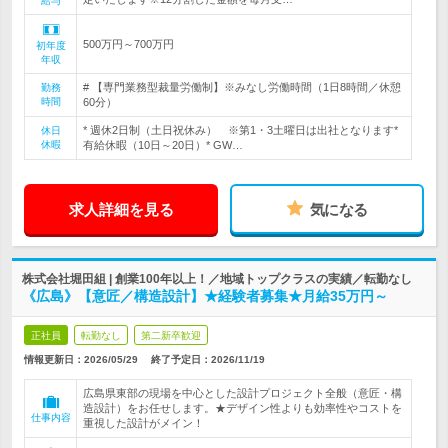
給与
500万円～700万円
初年度
年収
# 【専門業務型裁量労働制】※みなし労働時間（1日8時間／休憩
勤務
時間
60分）
* 週休2日制（土日祝休み） ※第1・3土曜日は出社となります*
休日
休暇
有給休暇（10日～20日）* GW…
求人詳細を見る
気になる
株式会社堀田組 | 創業100年以上！／地域トップクラスの実績／転勤なし
《広島》【意匠／構造設計】★経験者募集★月給35万円～
正社員
転勤なし
第二新卒歓迎
情報更新日：2026/05/29
終了予定日：
2026/11/19
広島県東部の現場を中心とした設計プロジェクト全般（意匠・構
造設計）をお任せします。★デザイン性よりも効率性やコストを
仕事内容
重視した設計がメイン！