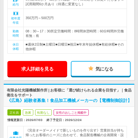
試用期間6か月あり（待遇に変更なし）
給与
350万円～500万円
初年度
年収
08：30～17：30所定労働時間：8時間休憩時間：60分時間外労働
勤務
時間
有無：有
■週休2日制■土曜日■日曜日■祝日■年末年始休暇■有給休暇■その
休日
休暇
他休暇
求人詳細を見る
気になる
有限会社光陽機械製作所 | お客様に「選び続けられる企業を目指す」｜食品
衛生をサポート
《広島》経験者募集！食品加工機械メーカーの【電機制御設計】
正社員
急募
転勤なし
女性のおしごと掲載中
情報更新日：2026/07/03
終了予定日：
2026/12/24
《完全オーダーメイドで新しいものを作り出す》営業担当が持ち
帰ったお客様のニーズに合わせて、食品製造機械の企画開発・設
仕事内容