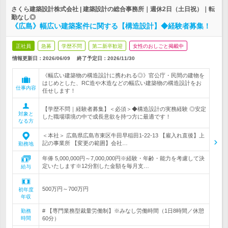
さくら建築設計株式会社 | 建築設計の総合事務所｜週休2日（土日祝）｜転
勤なし◎
《広島》幅広い建築案件に関する【構造設計】◆経験者募集！
正社員
急募
学歴不問
第二新卒歓迎
女性のおしごと掲載中
情報更新日：2026/06/09
終了予定日：
2026/11/30
《幅広い建築物の構造設計に携われる◎》官公庁・民間の建物を
はじめとした、RC造や木造などの幅広い建築物の構造設計をお
仕事内容
任せします！
【学歴不問｜経験者募集】＜必須＞◆構造設計の実務経験 ◎安定
対象と
した職場環境の中で成長意欲を持つ方に最適です！
なる方
＜本社＞ 広島県広島市東区牛田早稲田1-22-13 【雇入れ直後】上
記の事業所 【変更の範囲】会社…
勤務地
年俸 5,000,000円～7,000,000円※経験・年齢・能力を考慮して決
定いたします※12分割した金額を毎月支…
給与
500万円～700万円
初年度
年収
# 【専門業務型裁量労働制】※みなし労働時間（1日8時間／休憩
勤務
時間
60分）