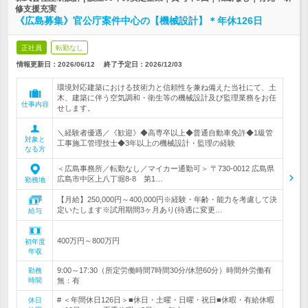
修支援充実
《広島募集》官公庁案件中心の【機械設計】＊年休126日
正社員
転勤なし
情報更新日：2026/06/12
終了予定日：
2026/12/03
環境対応建築における技術力と信頼性を兼ね備えた当社にて、土
木、建築に伴う空気調和・衛生等の機械設計及び監理業務をお任
仕事内容
せします。
＼経験者優遇／《歓迎》◆高専卒以上◆普通自動車免許◆1級管
対象と
工事施工管理技士◆3年以上の機械設計・監理の経験
なる方
＜広島事務所／転勤なし／マイカー通勤可＞ 〒730-0012 広島県
広島市中区上八丁堀8-8 第1…
勤務地
【月給】250,000円～400,000円※経験・年齢・能力を考慮して決
定いたします※試用期間3ヶ月あり(待遇に変更…
給与
400万円～800万円
初年度
年収
9:00～17:30（所定労働時間7時間30分/休憩60分）時間外労働有
勤務
時間
無：有
# ＜年間休日126日＞■休日・土曜・日曜・祝日■休暇・有給休暇
休日