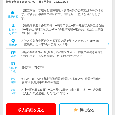
情報更新日：2026/07/03
終了予定日：
2026/12/24
【主に病院、学校など医療福祉・教育分野の公共施設を手掛けま
す】総合設計事務所の当社にて、建築設計／監理をお任せしま
仕事内容
す。
【経験者歓迎】必須条件：■高専卒以上■第一種運転免許普通自動
車■建築士資格二級以上■CADの操作経験■建築設計または工事監
対象と
理経験（3年以上）
なる方
本社／広島市中区舟入南四丁目20番8号 ＜アクセス＞ JR各線
「広島駅」より車14分 広島バス「舟…
勤務地
月給220,000円～500,000円※経験やスキル、前職の給与を考慮し
決定します。※試用期間6ヵ月（期間中の待遇に…
給与
330万円～750万円
初年度
年収
9：00～18：00（所定労働時間8時間／休憩60分）時間外労働有
勤務
時間
無:有※残業月平均20時間程度
# 【年間休日121日】■完全週休2日制（土・日・祝）■有給休暇
休日
休暇
（入社半年経過後より付与／10日）■…
求人詳細を見る
気になる