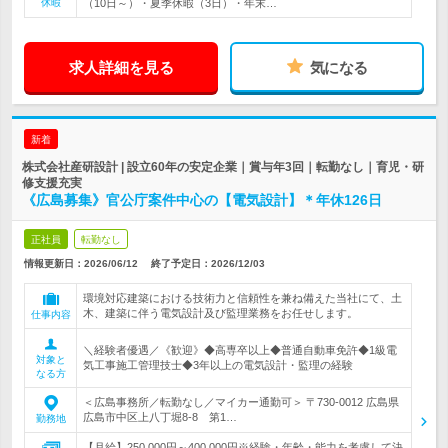
休暇
（10日～）・夏季休暇（3日）・年末…
求人詳細を見る
気になる
新着
株式会社産研設計 | 設立60年の安定企業｜賞与年3回｜転勤なし｜育児・研
修支援充実
《広島募集》官公庁案件中心の【電気設計】＊年休126日
正社員
転勤なし
情報更新日：2026/06/12
終了予定日：
2026/12/03
環境対応建築における技術力と信頼性を兼ね備えた当社にて、土
木、建築に伴う電気設計及び監理業務をお任せします。
仕事内容
＼経験者優遇／《歓迎》◆高専卒以上◆普通自動車免許◆1級電
対象と
気工事施工管理技士◆3年以上の電気設計・監理の経験
なる方
＜広島事務所／転勤なし／マイカー通勤可＞ 〒730-0012 広島県
広島市中区上八丁堀8-8 第1…
勤務地
【月給】250,000円～400,000円※経験・年齢・能力を考慮して決