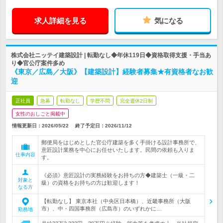
求人詳細を見る
気になる
株式会社ニッテイ建築設計 | 転勤なし◆年休119日◆資格取得支援・手当あ
り◆官公庁案件多め
《東京／広島／大阪》【建築設計】経験者募集★有資格者なお歓
迎
正社員
急募
転勤なし
学歴不問
完全週休2日制
女性のおしごと掲載中
情報更新日：2026/05/22
終了予定日：
2026/11/12
郵便局をはじめとした官公庁建築を多く手掛ける設計事務所で、
意匠設計業務を中心にお任せいたします。民間の依頼も入りま
仕事内容
す。
《必須》意匠設計の実務経験をお持ちの方◆建築士（一級・二
対象と
級）の資格をお持ちの方は歓迎します！
なる方
【転勤なし】 東京本社（中央区日本橋）、近畿事務所（大阪
市）、中・四国事務所（広島市）のいずれかに…
勤務地