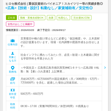
ヒロセ株式会社 | 重仮設資材のパイオニア！スカイツリー等の実績多数◎
<広島>【技術・設計】転勤なし／家賃補助有／安定性◎
正社員
職種・業種未経験OK
急募
転勤なし
完全週休2日制
女性のおしごと掲載中
情報更新日：2026/03/20
終了予定日：
2026/09/17
災害復旧や橋の架け替えなどに必要な「仮設橋梁」や、土木資材
の設計提案を行います。現場・社内調整や図面作成をお任せしま
仕事内容
す。
社会インフラに携わってみたい方、必見＜歓迎＞土木建築に関す
対象と
る学部学科を卒業された方
なる方
＜中国支店＞ 広島県広島市南区西荒神町1-8 テリハ広島2階 ※転
勤：無 【雇い入れ直後】上記事業…
勤務地
月給28万円～42万5000円※固定残業代（月／30時間分：5万円～
7万5000円）を含む。超過した場合は別途支給。…
給与
500万円～650万円
初年度
年収
勤務
08:30～17:00（実働7時間30分／休憩1時間）※残業あり
時間