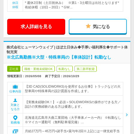
* 週休2日制（土日祝休み） ※第1・3土曜日は出社となります*
休日
休暇
有給休暇（10日～20日）* GW…
求人詳細を見る
気になる
株式会社ヒューマンウェイブ | ほぼ土日休み◆手厚い福利厚生◆サポート体
制充実
※北広島勤務※大型・特殊車両の【車体設計】転勤なし
正社員
職種・業種未経験OK
転勤なし
第二新卒歓迎
情報更新日：2026/05/08
終了予定日：
2026/10/29
【3D CAD(SOLIDWORKS)を使用するお仕事】トラックなどの大
型車両や特殊車両の設計図面を作成します。
仕事内容
【実務未経験OK！】＜必須＞SOLIDWORKSの操作ができる方／
対象と
設計の実務経験のある方は優遇します。
なる方
北海道北広島市大曲工業団地（大手車体メーカー内） ※転勤なし
※マイカー通勤可（無料駐車場完備）…
勤務地
月給27万円～45万円+諸手当+賞与年2回※上記には一律支給手当