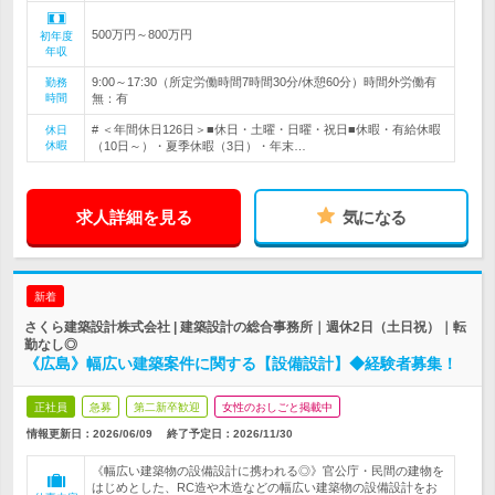
500万円～800万円
初年度
年収
9:00～17:30（所定労働時間7時間30分/休憩60分）時間外労働有
勤務
時間
無：有
# ＜年間休日126日＞■休日・土曜・日曜・祝日■休暇・有給休暇
休日
休暇
（10日～）・夏季休暇（3日）・年末…
求人詳細を見る
気になる
新着
さくら建築設計株式会社 | 建築設計の総合事務所｜週休2日（土日祝）｜転
勤なし◎
《広島》幅広い建築案件に関する【設備設計】◆経験者募集！
正社員
急募
第二新卒歓迎
女性のおしごと掲載中
情報更新日：2026/06/09
終了予定日：
2026/11/30
《幅広い建築物の設備設計に携われる◎》官公庁・民間の建物を
はじめとした、RC造や木造などの幅広い建築物の設備設計をお