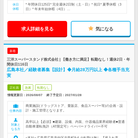
* 年間休日125日* 完全週休2日制（土・日）* 祝日* 夏季休暇（3
休日
休暇
日）* 年末年始休暇（4日）…
求人詳細を見る
気になる
新着
三洋スーパースタンド株式会社 | 【働き方に満足】転勤なし！週休2日・年
間休日116日
広島本社／経験者募集【設計】◆月給28万円以上 ◆各種手当充
実
正社員
急募
転勤なし
情報更新日：2026/08/07
終了予定日：
2027/01/28
商業施設(ドラッグストア、量販店、食品スーパー等)の企画・設
計・施工管理となります。
仕事内容
高卒以上【必須】■建築、設備、内装、什器備品業界経験者■普通
対象と
自動車運転免許（AT限定可）ペーパードライバー不可
なる方
<本社> 広島県広島市中区吉島町8-6 ※転勤は無し 【雇入れ直