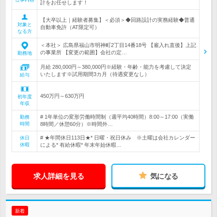
計をお任せします！
【大卒以上｜経験者募集】＜必須＞◆回路設計の実務経験◆普通
対象と
自動車免許（AT限定可）
なる方
＜本社＞ 広島県福山市明神町2丁目14番18号 【雇入れ直後】上記
の事業所 【変更の範囲】会社の定…
勤務地
月給 280,000円～380,000円※経験・年齢・能力を考慮して決定
いたします※試用期間3カ月（待遇変更なし）
給与
450万円～630万円
初年度
年収
# 1年単位の変形労働時間制（週平均40時間）8:00～17:00（実働
勤務
時間
8時間／休憩60分）※時間外…
# ★年間休日113日★* 日曜・祝日休み ※土曜は会社カレンダー
休日
休暇
による* 有給休暇* 年末年始休暇…
求人詳細を見る
気になる
新着