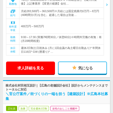
後】上記事業所 【変更の範囲】会社…
勤務地
月給283,500円～363,500円※月給には固定残業代6万円～8万円
(40時間分/月)を含む。超過した場合は別途…
給与
400万円～500万円
初年度
年収
9:00～17:30 (実働7時間30分／休憩60分)※時間外労働の有無：有
勤務
時間
(月20時間程度)
週休2日制土日祝休み (月に1回会議の為土曜日出勤あり)* 年間休
休日
休暇
日116日* GW (暦通り)* …
求人詳細を見る
気になる
株式会社村田相互設計 | 【広島の老舗設計会社】設計からメンテナンスまで
トータルに対応
＼官公庁案件／街づくりの一端を担う【建築設計】※広島本社募
集
正社員
急募
完全週休2日制
女性のおしごと掲載中