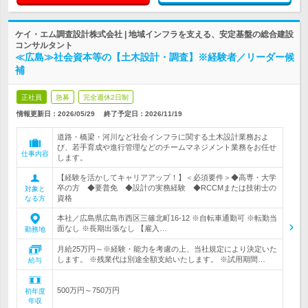
ケイ・エム調査設計株式会社 | 地域インフラを支える、安定基盤の総合建設
コンサルタント
≪広島≫社会資本等の【土木設計・調査】※経験者／リーダー候
補
正社員
急募
完全週休2日制
情報更新日：2026/05/29
終了予定日：
2026/11/19
道路・橋梁・河川など社会インフラに関する土木設計業務およ
び、若手育成や進行管理などのチームマネジメント業務をお任せ
仕事内容
します。
【経験を活かしてキャリアアップ！】＜必須要件＞◆高専・大学
卒の方 ◆要普免 ◆設計の実務経験 ◆RCCMまたは技術士の
対象と
資格
なる方
本社／広島県広島市西区三篠北町16-12 ※自転車通勤可 ※転勤当
面なし ※長期出張なし 【雇入…
勤務地
月給25万円～※経験・能力を考慮の上、当社規定により決定いた
します。 ※残業代は別途全額支給いたします。 ※試用期間…
給与
500万円～750万円
初年度
年収