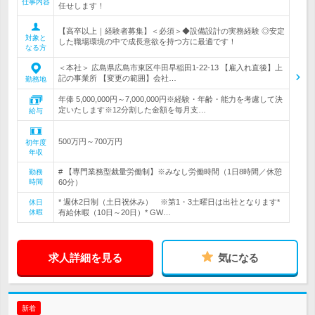
仕事内容
任せします！
【高卒以上｜経験者募集】＜必須＞◆設備設計の実務経験 ◎安定
対象と
した職場環境の中で成長意欲を持つ方に最適です！
なる方
＜本社＞ 広島県広島市東区牛田早稲田1-22-13 【雇入れ直後】上
記の事業所 【変更の範囲】会社…
勤務地
年俸 5,000,000円～7,000,000円※経験・年齢・能力を考慮して決
定いたします※12分割した金額を毎月支…
給与
500万円～700万円
初年度
年収
# 【専門業務型裁量労働制】※みなし労働時間（1日8時間／休憩
勤務
時間
60分）
* 週休2日制（土日祝休み） ※第1・3土曜日は出社となります*
休日
休暇
有給休暇（10日～20日）* GW…
求人詳細を見る
気になる
新着