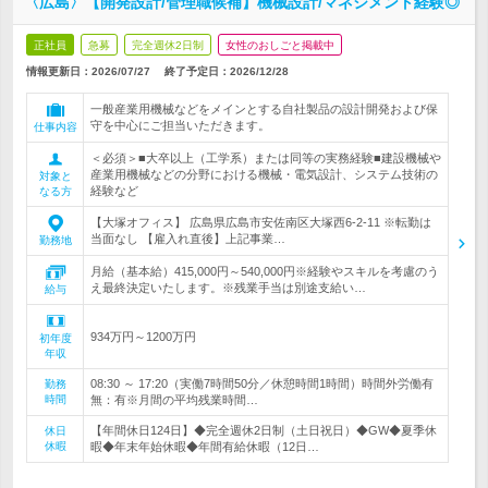
〈広島〉【開発設計/管理職候補】機械設計/マネジメント経験◎
正社員
急募
完全週休2日制
女性のおしごと掲載中
情報更新日：2026/07/27
終了予定日：
2026/12/28
一般産業用機械などをメインとする自社製品の設計開発および保
守を中心にご担当いただきます。
仕事内容
＜必須＞■大卒以上（工学系）または同等の実務経験■建設機械や
産業用機械などの分野における機械・電気設計、システム技術の
対象と
経験など
なる方
【大塚オフィス】 広島県広島市安佐南区大塚西6-2-11 ※転勤は
当面なし 【雇入れ直後】上記事業…
勤務地
月給（基本給）415,000円～540,000円※経験やスキルを考慮のう
え最終決定いたします。※残業手当は別途支給い…
給与
934万円～1200万円
初年度
年収
08:30 ～ 17:20（実働7時間50分／休憩時間1時間）時間外労働有
勤務
時間
無：有※月間の平均残業時間…
【年間休日124日】◆完全週休2日制（土日祝日）◆GW◆夏季休
休日
休暇
暇◆年末年始休暇◆年間有給休暇（12日…