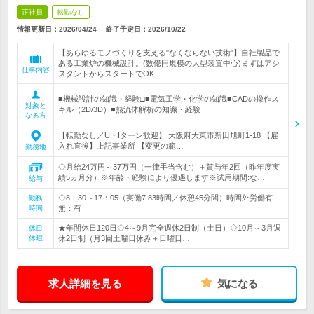
正社員
転勤なし
情報更新日：2026/04/24
終了予定日：
2026/10/22
【あらゆるモノづくりを支える"なくならない技術"】自社製品で
ある工業炉の機械設計。(数億円規模の大型装置中心)まずはアシ
仕事内容
スタントからスタートでOK
■機械設計の知識・経験□■電気工学・化学の知識■CADの操作ス
対象と
キル（2D/3D）■熱流体解析の知識・経験
なる方
【転勤なし／U・Iターン歓迎】 大阪府大東市新田旭町1-18 【雇
入れ直後】上記事業所 【変更の範…
勤務地
◇月給24万円～37万円（一律手当含む）＋賞与年2回（昨年度実
績5ヵ月分）※年齢・経験により優遇します※試用期間:な…
給与
◇8：30～17：05（実働7.83時間／休憩45分間）時間外労働有
勤務
時間
無：有
★年間休日120日◇4～9月完全週休2日制（土日）◇10月～3月週
休日
休暇
休2日制（月3回土曜日休み＋日曜日…
求人詳細を見る
気になる