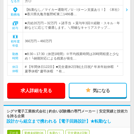
方◎
なる方
【転勤なし／マイカー通勤可／U・Iターン支援あり！】 《本社》
■香川県丸亀市飯野町東二1486番…
勤務地
■月給20万円～32万円 ＋諸手当 ＋賞与年3回※経験・スキル・年
齢などに応じて優遇します。＼明確なキャリアステップ…
給与
360万円～460万円
初年度
年収
■8:30～17:30（休憩1時間）※平均残業時間は20時間程度と少な
勤務
時間
め！└納期対応による残業が発生…
# 【年間休日122日】■完全週休2日制(土日祝)* 年末年始休暇 *
休日
休暇
夏季休暇* 慶弔休暇 * 有…
求人詳細を見る
気になる
シグマ電子工業株式会社 | 釣合い試験機の専門メーカー｜安定実績と技術力
を誇る企業
設計から組立まで携われる【電子回路設計】★転勤なし
正社員
業種未経験OK
転勤なし
完全週休2日制