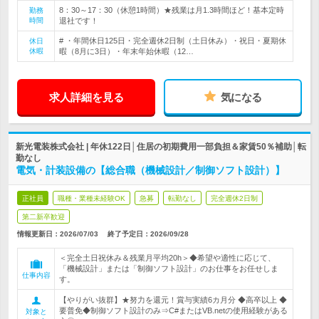
8：30～17：30（休憩1時間）★残業は月1.3時間ほど！基本定時
勤務
時間
退社です！
# ・年間休日125日・完全週休2日制（土日休み）・祝日・夏期休
休日
休暇
暇（8月に3日）・年末年始休暇（12…
求人詳細を見る
気になる
新光電装株式会社 | 年休122日│住居の初期費用一部負担＆家賃50％補助│転
勤なし
電気・計装設備の【総合職（機械設計／制御ソフト設計）】
正社員
職種・業種未経験OK
急募
転勤なし
完全週休2日制
第二新卒歓迎
情報更新日：2026/07/03
終了予定日：
2026/09/28
＜完全土日祝休み＆残業月平均20h＞◆希望や適性に応じて、
「機械設計」または「制御ソフト設計」のお仕事をお任せしま
仕事内容
す。
【やりがい抜群】★努力を還元！賞与実績6カ月分 ◆高卒以上 ◆
要普免◆制御ソフト設計のみ⇒C#またはVB.netの使用経験がある
対象と