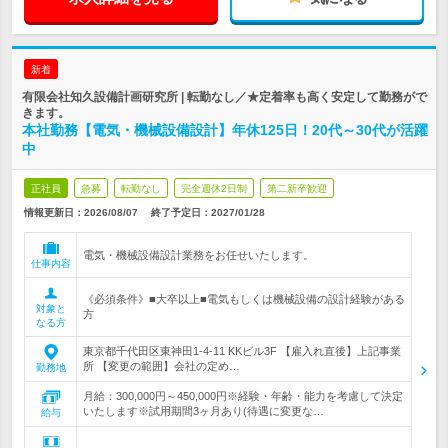
新着
有限会社知久設備計画研究所 | 転勤なし／★定着率も高く安定して勤務がで
きます。
本社勤務【電気・機械設備設計】年休125日！20代～30代が活躍
中
正社員
急募
転勤なし
完全週休2日制
第二新卒歓迎
情報更新日：2026/08/07
終了予定日：
2027/01/28
電気・機械設備設計業務をお任せいたします。
仕事内容
《必須条件》■大卒以上■電気もしくは機械設備の設計経験がある
対象と
方
なる方
東京都千代田区東神田1-4-11 KKビル3F 【雇入れ直後】上記事業
所 【変更の範囲】会社の定め…
勤務地
月給：300,000円～450,000円※経験・年齢・能力を考慮して決定
いたします※試用期間3ヶ月あり(待遇に変更な…
給与