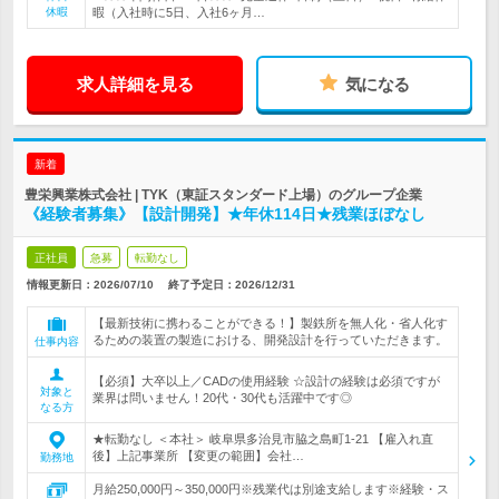
休暇
暇（入社時に5日、入社6ヶ月…
求人詳細を見る
気になる
新着
豊栄興業株式会社 | TYK（東証スタンダード上場）のグループ企業
《経験者募集》【設計開発】★年休114日★残業ほぼなし
正社員
急募
転勤なし
情報更新日：2026/07/10
終了予定日：
2026/12/31
【最新技術に携わることができる！】製鉄所を無人化・省人化す
るための装置の製造における、開発設計を行っていただきます。
仕事内容
【必須】大卒以上／CADの使用経験 ☆設計の経験は必須ですが
対象と
業界は問いません！20代・30代も活躍中です◎
なる方
★転勤なし ＜本社＞ 岐阜県多治見市脇之島町1-21 【雇入れ直
後】上記事業所 【変更の範囲】会社…
勤務地
月給250,000円～350,000円※残業代は別途支給します※経験・ス