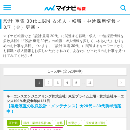
設計 重電 30代に関する求人・転職・中途採用情報＜
8/7（金）更新＞
マイナビ転職では「設計 重電 30代」に関連する転職・求人・中途採用情報を
多数掲載中!「設計 重電 30代」の転職・求人情報を探しているあなたにおすす
めのお仕事を掲載しています。「設計 重電 30代」に関連するキーワードから
も転職・求人情報をお探しいただけるので、あなたにぴったりのお仕事を見つ
けてみてください!
1～50件 (全528件中)
…
1
2
3
4
5
11
キーエンスエンジニアリング株式会社 | 東証プライム上場・株式会社キーエ
ンス100％出資◆年休131日
【製造装置の改良設計・メンテナンス】★20代～30代前半活躍
中！
正社員
職種・業種未経験OK
急募
転勤なし
完全週休2日制