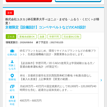
新着
株式会社ユタカ | 砕石業界大手＜はこぶ・まぜる・ふるう・くだく＞が得
意！
京都限定【設備設計】コンベヤベルトなどのCAD設計
正社員
業種未経験OK
急募
学歴不問
完全週休2日制
情報更新日：2026/08/04
終了予定日：
2027/01/25
砕石プラントをはじめ、環境リサイクルプラントなどの各種プラ
ント、生産設備機械の設計・測量業務をお任せします。
仕事内容
【必須条件】学歴不問／2D CADの使用又は学習経験がある方／
対象と
普通自動車運転免許（AT限定可）
なる方
本社：京都府京都市右京区西院西寿町23番地 ※転勤当面なし
【雇入れ直後】上記事業所 【変更の範囲…
勤務地
月給28万円～43万円※固定残業代として83,000円～120,000円/40
時間分を含む。超過分は追加支給します。…
給与
400万円～600万円
初年度
年収