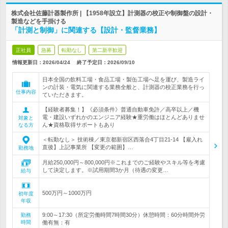
株式会社佐藤計器製作所 | 【1958年設立】計測器の校正や制御盤の設計・
製造などを手掛ける
「計測と制御」に関連する【設計・監督業務】
正社員
急募
転勤なし
第二新卒歓迎
情報更新日：2026/04/24
終了予定日：
2026/09/10
日本全国の飲料工場・食品工場・製缶工場へ足を運び、製造ライ
ンの計装・電気に関連する業務全般と、計測器の校正業務を行っ
仕事内容
ていただきます。
【経験者募集！】《必須条件》普通自動車免許／高卒以上／機
電・建設いずれかのエンジニア経験★重労働はほとんどありませ
対象と
ん★資格取得サポートもあり
なる方
＜転勤なし＞ 技術棟／東京都新宿区西落合4丁目21-14 【雇入れ
直後】上記事業所 【変更の範囲】…
勤務地
月給250,000円～800,000円※これまでのご経験やスキル等を考慮
して決定します。※試用期間3か月（待遇の変更…
給与
500万円～1000万円
初年度
年収
9:00～17:30（所定労働時間7時間30分）休憩時間：60分時間外労
勤務
時間
働有無：有