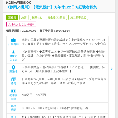
休2日■WEB面OK
《静岡／掛川》【電気設計】★年休122日★経験者募集
正社員
急募
転勤なし
完全週休2日制
第二新卒歓迎
女性のおしごと掲載中
情報更新日：2026/07/03
終了予定日：
2026/12/24
当社の工具や専用装置の電気設計や立上げ業務などをお任せしま
す。★腰を据えて働ける環境でライフステージ変わっても安心◎
仕事内容
《必須要件》◆高専卒以上 ◆第一種運転免許普通自動車 ◆制御
盤の設計・立上げ経験 ◆電装機器・電気配線の取り付け経験 な
対象と
ど
なる方
＜掛川事業所＞ 静岡県掛川市長谷１３００番地 …「掛川駅」か
ら車5分 【雇入れ直後】上記事業所 【…
勤務地
日給月給248,000円～400,000円＋諸手当★給与アップ努力宣言企
業★※あなたの経験・年齢・スキルに応じて優遇…
給与
450万円～700万円
初年度
年収
勤務
8：00～17：00（休憩60分）※時間外労働有無：有
時間
# ★☆年間休日122日☆★* 完全週休2日制（土日）* 祝日* 有給休
休日