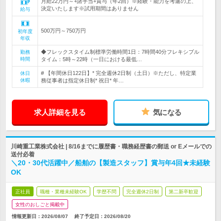
月給22万円～+諸手当+賞与（年2回）※経験・能力を考慮の上、
決定いたします※試用期間はありません
給与
500万円～750万円
初年度
年収
◆フレックスタイム制標準労働時間1日：7時間40分フレキシブル
勤務
時間
タイム：5時～22時（一日における最低…
# 【年間休日122日】* 完全週休2日制（土日）※ただし、特定業
休日
休暇
務従事者は指定休日制* 祝日* 年…
求人詳細を見る
気になる
川崎重工業株式会社 | 8/16までに履歴書・職務経歴書の郵送 or Eメールでの
送付必着
＼20・30代活躍中／船舶の【製造スタッフ】賞与年4回★未経験
OK
正社員
職種・業種未経験OK
学歴不問
完全週休2日制
第二新卒歓迎
女性のおしごと掲載中
情報更新日：2026/08/07
終了予定日：
2026/08/20