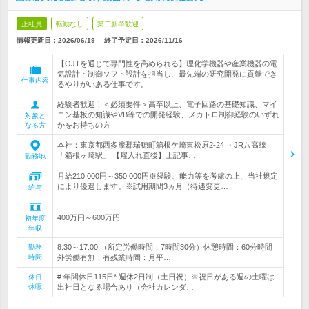
正社員
転勤なし
第二新卒歓迎
情報更新日：2026/06/19
終了予定日：
2026/11/16
【OJTを通じて専門性を高められる】理化学機器や産業機器の電
気設計・制御ソフト設計を担当し、最先端の研究開発に貢献でき
仕事内容
るやりがいある仕事です。
経験者歓迎！＜必須要件＞高卒以上、電子回路の基礎知識、マイ
コン基板の知識やVB等での開発経験、メカトロ制御経験のいずれ
対象と
かをお持ちの方
なる方
本社：東京都西多摩郡瑞穂町箱根ケ崎東松原2-24 ・JR八高線
「箱根ヶ崎駅」 【雇入れ直後】上記事…
勤務地
月給210,000円～350,000円※経験、能力等を考慮の上、当社規定
により優遇します。※試用期間3ヵ月（待遇変更…
給与
400万円～600万円
初年度
年収
8:30～17:00 （所定労働時間：7時間30分）休憩時間：60分時間
勤務
時間
外労働有無：有残業時間：月平…
# 年間休日115日* 週休2日制（土日祝）※祝日がある週の土曜は
休日
休暇
出社日となる場合あり（会社カレンダ…