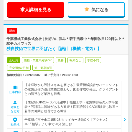
求人詳細を見る
気になる
新着
千葉機械工業株式会社 | 技術力に強み＊若手活躍中＊年間休日120日以上＊
駅チカオフィス
独自技術で世界に羽ばたく【設計（機械・電気）】
正社員
職種・業種未経験OK
急募
転勤なし
学歴不問
完全週休2日制
第二新卒歓迎
情報更新日：2026/08/07
終了予定日：
2026/10/08
【未経験から設計スキルを磨ける】装置機械設計やハードソフト
の電気設備の設計業務に携わり、図面作成や修正、クライアント
仕事内容
との調整など業務を担当。
【未経験OK/20～30代活躍中】機械工学・電気制御系の大学卒業
者＊設計職に興味がある方歓迎！図面読解やCAD経験者も歓迎＊
対象と
若手の仲間と成長できる職場
なる方
千葉県柏市十余二155-26 ※マイカー通勤OK 【アクセス】
JR「柏駅」より車で20分 流山お…
勤務地