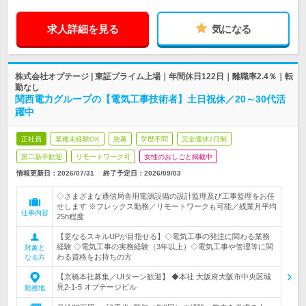
求人詳細を見る
気になる
株式会社オプテージ | 東証プライム上場｜年間休日122日｜離職率2.4％｜転
勤なし
関西電力グループの【電気工事技術者】土日祝休／20～30代活
躍中
正社員
業種未経験OK
急募
学歴不問
完全週休2日制
第二新卒歓迎
リモートワーク可
女性のおしごと掲載中
情報更新日：2026/07/31
終了予定日：
2026/09/03
◇さまざまな通信局舎用電源設備の設計監理及び工事監理をお任
せします ※フレックス勤務／リモートワークも可能／残業月平均
仕事内容
25h程度
【更なるスキルUPが目指せる】◇電気工事の発注に関わる業務
経験 ◇電気工事の実務経験（3年以上）◇電気工事や管理等に関
対象と
わる資格をお持ちの方
なる方
【京橋本社募集／UIターン歓迎】 ◆本社 大阪府大阪市中央区城
見2-1-5 オプテージビル
勤務地