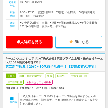
500万円～800万円
初年度
年収
9:30～17:30 （所定労働時間：7時間）休憩時間：60分時間外労
勤務
時間
働：有(5～10時間/月)
■完全週休2日制（土日）■祝日■年間有給休暇あり■年間休日日数
休日
休暇
125日■休暇制度：夏季休暇、年末年始…
求人詳細を見る
気になる
キーエンスエンジニアリング株式会社 | 東証プライム上場・株式会社キーエ
ンス100％出資◆年休131日
第二新卒歓迎！20代～30代前半活躍中！【製造装置の増産】
正社員
職種・業種未経験OK
急募
転勤なし
完全週休2日制
第二新卒歓迎
女性のおしごと掲載中
情報更新日：2026/06/19
終了予定日：
2026/12/10
【納入先はキーエンス100％】キーエンス製品を量産するための
組立治具や検査・調整装置、 各種自動機などの増産対応・改良設
仕事内容
計をお任せします。