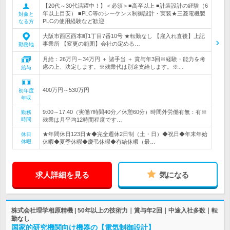
【20代～30代活躍中！】＜必須＞■高卒以上 ■計装設計の経験（6
年以上目安） ■PLC等のシーケンス制御設計・実装★三菱電機製
対象と
PLCの使用経験など歓迎
なる方
大阪市西区西本町1丁目7番10号 ★転勤なし 【雇入れ直後】上記
事業所 【変更の範囲】会社の定める…
勤務地
月給：26万円～34万円 ＋ 諸手当 ＋ 賞与年3回※経験・能力を考
慮の上、決定します。※残業代は別途支給します。※…
給与
400万円～530万円
初年度
年収
9:00～17:40（実働7時間40分／休憩60分）時間外労働有無：有※
勤務
時間
残業は月平均12時間程度です…
★年間休日123日★◆完全週休2日制（土・日）◆祝日◆年末年始
休日
休暇
休暇◆夏季休暇◆慶弔休暇◆有給休暇（最…
求人詳細を見る
気になる
株式会社理学相原精機 | 50年以上の技術力｜賞与年2回｜中途入社多数｜転
勤なし
国家的研究機関向け機器の【電気制御設計】