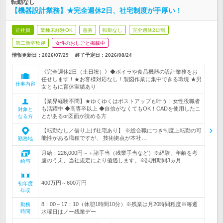
転勤なし
【機器設計業務】★完全週休2日、社宅制度が手厚い！
正社員
業種未経験OK
急募
転勤なし
完全週休2日制
第二新卒歓迎
女性のおしごと掲載中
情報更新日：2026/07/29
終了予定日：
2026/08/24
《完全週休2日（土日祝）》◆ボイラや食品機器の設計業務をお
任せします！★お客様対応なし！製図作業に集中できる環境 ★男
仕事内容
女ともに育休実績あり
【業界経験不問】★ゆくゆくはポストアップも叶う！女性役職者
も活躍中 ◆高専卒以上 ◆自信がなくてもOK！CADを使用したこ
対象と
とがあるor図面が読める方
なる方
【転勤なし／借り上げ社宅あり】 ※総合職につき制度上転勤の可
能性がある職種ですが、 技術拠点が本社…
勤務地
月給：226,000円～＋諸手当（残業手当など）※経験、年齢を考
慮のうえ、当社規定により優遇します。※試用期間3ヵ月…
給与
400万円～600万円
初年度
年収
8：00～17：10（休憩1時間10分）※残業は月20時間程度※毎週
勤務
時間
水曜日はノー残業デー