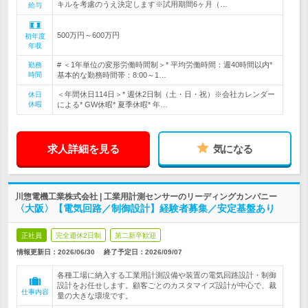
キルを考慮のうえ決定します※試用期間6ヶ月（…
給与
500万円～600万円
初年度
年収
# ＜1年単位の変形労働時間制＞* 平均労働時間：週40時間以内*
勤務
時間
基本的な勤務時間帯：8:00～1…
＜年間休日114日＞* 週休2日制（土・日・祝）※会社カレンダー
休日
休暇
による* GW休暇* 夏季休暇* 年…
求人詳細を見る
気になる
川惣電機工業株式会社 | 工業用計測センサーのリーディングカンパニー
〈大阪〉【電気回路／制御設計】経験者募集／安定基盤あり
正社員
完全週休2日制
第二新卒歓迎
情報更新日：2026/06/30
終了予定日：
2026/09/07
各種工場に納入する工業用計測設備や装置の電気回路設計・制御
設計をお任せします。顧客ごとのカスタマイズ設計が中心で、裁
仕事内容
量の大きな環境です。