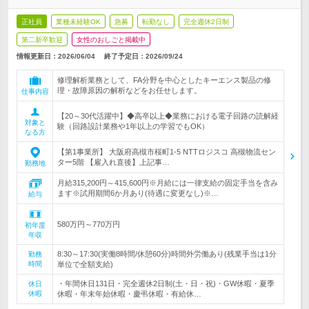
正社員
業種未経験OK
急募
転勤なし
完全週休2日制
第二新卒歓迎
女性のおしごと掲載中
情報更新日：2026/06/04
終了予定日：
2026/09/24
修理解析業務として、FA分野を中心としたキーエンス製品の修
理・故障原因の解析などをお任せします。
仕事内容
【20～30代活躍中】◆高卒以上◆業務における電子回路の読解経
対象と
験（回路設計業務や1年以上の学習でもOK）
なる方
【第1事業所】 大阪府高槻市桜町1-5 NTTロジスコ 高槻物流セン
ター5階 【雇入れ直後】上記事…
勤務地
月給315,200円～415,600円※月給には一律支給の固定手当を含み
ます※試用期間6か月あり(待遇に変更なし)※…
給与
580万円～770万円
初年度
年収
8:30～17:30(実働8時間/休憩60分)時間外労働あり(残業手当は1分
勤務
時間
単位で全額支給)
・年間休日131日・完全週休2日制(土・日・祝)・GW休暇・夏季
休日
休暇
休暇・年末年始休暇・慶弔休暇・有給休…