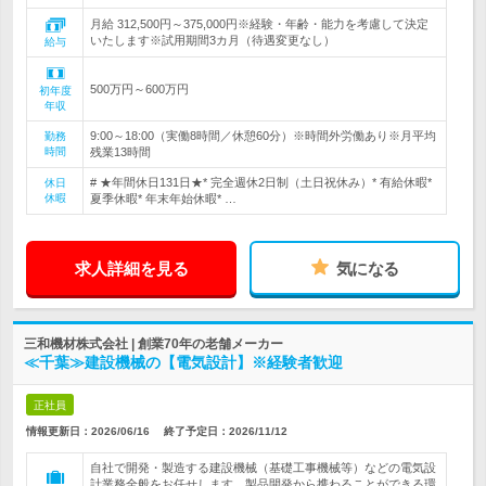
月給 312,500円～375,000円※経験・年齢・能力を考慮して決定
いたします※試用期間3カ月（待遇変更なし）
給与
500万円～600万円
初年度
年収
9:00～18:00（実働8時間／休憩60分）※時間外労働あり※月平均
勤務
時間
残業13時間
# ★年間休日131日★* 完全週休2日制（土日祝休み）* 有給休暇*
休日
休暇
夏季休暇* 年末年始休暇* …
求人詳細を見る
気になる
三和機材株式会社 | 創業70年の老舗メーカー
≪千葉≫建設機械の【電気設計】※経験者歓迎
正社員
情報更新日：2026/06/16
終了予定日：
2026/11/12
自社で開発・製造する建設機械（基礎工事機械等）などの電気設
計業務全般をお任せします。製品開発から携わることができる環