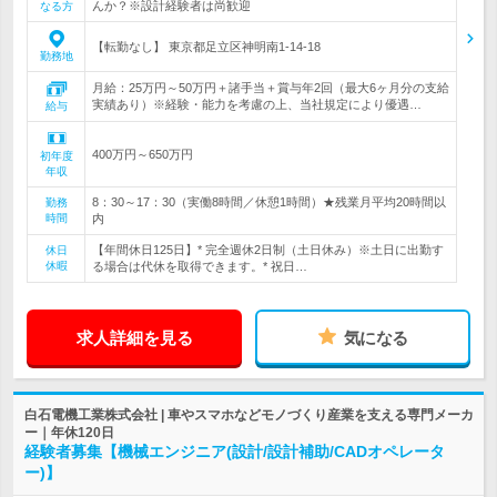
んか？※設計経験者は尚歓迎
なる方
【転勤なし】 東京都足立区神明南1-14-18
勤務地
月給：25万円～50万円＋諸手当＋賞与年2回（最大6ヶ月分の支給
実績あり）※経験・能力を考慮の上、当社規定により優遇…
給与
400万円～650万円
初年度
年収
8：30～17：30（実働8時間／休憩1時間）★残業月平均20時間以
勤務
時間
内
【年間休日125日】* 完全週休2日制（土日休み）※土日に出勤す
休日
休暇
る場合は代休を取得できます。* 祝日…
求人詳細を見る
気になる
白石電機工業株式会社 | 車やスマホなどモノづくり産業を支える専門メーカ
ー｜年休120日
経験者募集【機械エンジニア(設計/設計補助/CADオペレータ
ー)】