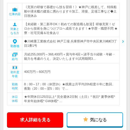
《充実の研修で基礎から技を習得！》★神戸に根差して、特殊船
舶や潜水艦の建造に携わります※加工、溶接、足場工事など◆土
仕事内容
日祝休み
【未経験・第二新卒OK！初めての製造職も歓迎】研修充実！ゼ
ロから技術を身につけプロへ成長できます！★学歴・職歴不問 ★
対象と
寮・社宅完備＆社食あり
なる方
◆川崎重工業株式会社 神戸工場 兵庫県神戸市中央区東川崎町3丁
目1番1号
勤務地
月給255,000円～368,400円＋賞与年4回＋諸手当※経験・年齢・
能力を考慮のうえ、決定いたします※試用期間3…
給与
400万円～600万円
初年度
年収
8：00～17：00（休憩1h）★残業は月平均20h程度※年に数回、
勤務
時間
夜勤（20：00～翌5：00）で…
★年間休日125日以上* 完全週休2日制（土日）* 祝日* 夏季休暇*
休日
休暇
年末年始休暇* GW休暇* …
求人詳細を見る
気になる