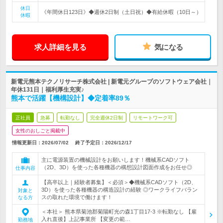
休日
《年間休日123日》◆週休2日制（土日祝）◆有給休暇（10日～）
休暇
求人詳細を見る
気になる
新電元熊本テクノリサーチ株式会社 | 新電元グループのソフトウェア会社｜
年休131日｜福利厚生充実♪
熊本で活躍【機構設計】◆定着率89％
正社員
急募
転勤なし
完全週休2日制
リモートワーク可
女性のおしごと掲載中
情報更新日：2026/07/02
終了予定日：
2026/12/17
主に電源装置の機械設計をお願いします！機械系CADソフト
（2D、3D）を使った各種機器の構想設計図面作成をお任せ◎
仕事内容
【高卒以上｜経験者募集】＜必須＞◆機械系CADソフト（2D、
3D）を使った各種機器の構造設計の経験 ◎ワークライフバラン
対象と
スの取れた環境で働けます！
なる方
＜本社＞ 熊本県菊池郡菊陽町光の森1丁目17-3 ※転勤なし 【雇
入れ直後】上記事業所 【変更の範…
勤務地