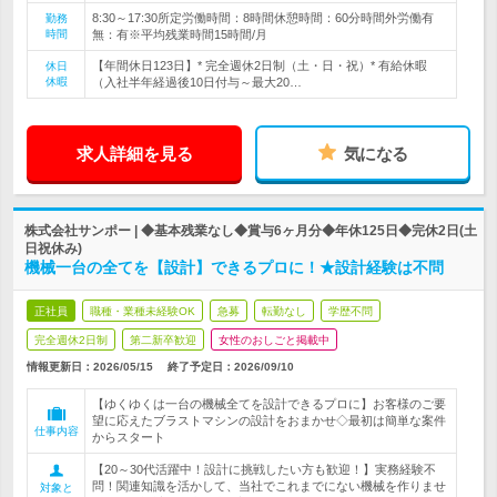
8:30～17:30所定労働時間：8時間休憩時間：60分時間外労働有
勤務
時間
無：有※平均残業時間15時間/月
【年間休日123日】* 完全週休2日制（土・日・祝）* 有給休暇
休日
休暇
（入社半年経過後10日付与～最大20…
求人詳細を見る
気になる
株式会社サンポー | ◆基本残業なし◆賞与6ヶ月分◆年休125日◆完休2日(土
日祝休み)
機械一台の全てを【設計】できるプロに！★設計経験は不問
正社員
職種・業種未経験OK
急募
転勤なし
学歴不問
完全週休2日制
第二新卒歓迎
女性のおしごと掲載中
情報更新日：2026/05/15
終了予定日：
2026/09/10
【ゆくゆくは一台の機械全てを設計できるプロに】お客様のご要
望に応えたブラストマシンの設計をおまかせ◇最初は簡単な案件
仕事内容
からスタート
【20～30代活躍中！設計に挑戦したい方も歓迎！】実務経験不
問！関連知識を活かして、当社でこれまでにない機械を作りませ
対象と