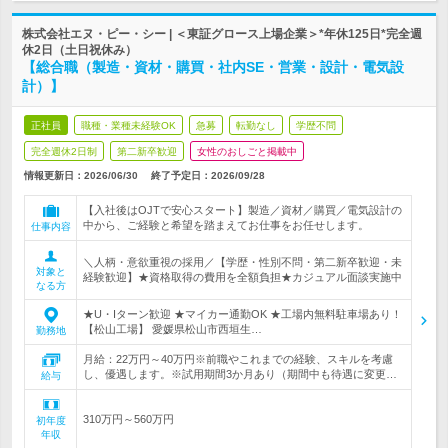
株式会社エヌ・ピー・シー | ＜東証グロース上場企業＞*年休125日*完全週
休2日（土日祝休み）
【総合職（製造・資材・購買・社内SE・営業・設計・電気設
計）】
正社員
職種・業種未経験OK
急募
転勤なし
学歴不問
完全週休2日制
第二新卒歓迎
女性のおしごと掲載中
情報更新日：2026/06/30
終了予定日：
2026/09/28
【入社後はOJTで安心スタート】製造／資材／購買／電気設計の
中から、ご経験と希望を踏まえてお仕事をお任せします。
仕事内容
＼人柄・意欲重視の採用／【学歴・性別不問・第二新卒歓迎・未
対象と
経験歓迎】★資格取得の費用を全額負担★カジュアル面談実施中
なる方
★U・Iターン歓迎 ★マイカー通勤OK ★工場内無料駐車場あり！
【松山工場】 愛媛県松山市西垣生…
勤務地
月給：22万円～40万円※前職やこれまでの経験、スキルを考慮
し、優遇します。※試用期間3か月あり（期間中も待遇に変更…
給与
310万円～560万円
初年度
年収