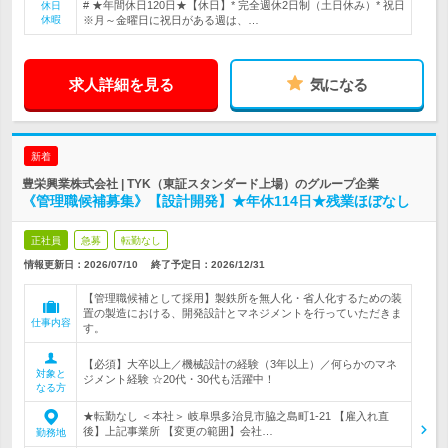
# ★年間休日120日★【休日】* 完全週休2日制（土日休み）* 祝日
休日
休暇
※月～金曜日に祝日がある週は、…
求人詳細を見る
気になる
新着
豊栄興業株式会社 | TYK（東証スタンダード上場）のグループ企業
《管理職候補募集》【設計開発】★年休114日★残業ほぼなし
正社員
急募
転勤なし
情報更新日：2026/07/10
終了予定日：
2026/12/31
【管理職候補として採用】製鉄所を無人化・省人化するための装
置の製造における、開発設計とマネジメントを行っていただきま
仕事内容
す。
【必須】大卒以上／機械設計の経験（3年以上）／何らかのマネ
対象と
ジメント経験 ☆20代・30代も活躍中！
なる方
★転勤なし ＜本社＞ 岐阜県多治見市脇之島町1-21 【雇入れ直
後】上記事業所 【変更の範囲】会社…
勤務地