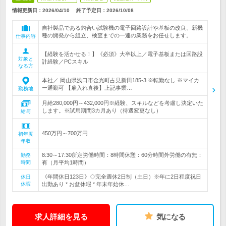
情報更新日：2026/04/10
終了予定日：
2026/10/08
自社製品である釣合い試験機の電子回路設計や基板の改良、新機
種の開発から組立、検査までの一連の業務をお任せします。
仕事内容
【経験を活かせる！】《必須》大卒以上／電子基板または回路設
対象と
計経験／PCスキル
なる方
本社／ 岡山県浅口市金光町占見新田185-3 ※転勤なし ※マイカ
ー通勤可 【雇入れ直後】上記事業…
勤務地
月給280,000円～432,000円※経験、スキルなどを考慮し決定いた
します。※試用期間3カ月あり（待遇変更なし）
給与
450万円～700万円
初年度
年収
8:30～17:30所定労働時間：8時間休憩：60分時間外労働の有無：
勤務
時間
有（月平均1時間）
《年間休日123日》◇完全週休2日制（土日）※年に2日程度祝日
休日
休暇
出勤あり * お盆休暇 * 年末年始休…
求人詳細を見る
気になる