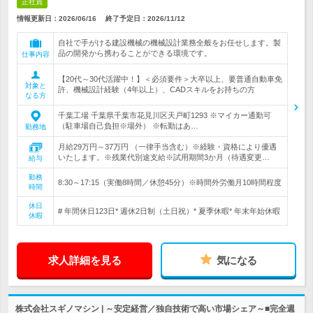
正社員
情報更新日：2026/06/16
終了予定日：
2026/11/12
自社で手がける建設機械の機械設計業務全般をお任せします。製
品の開発から携わることができる環境です。
仕事内容
【20代～30代活躍中！】＜必須要件＞大卒以上、要普通自動車免
対象と
許、機械設計経験（4年以上）、CADスキルをお持ちの方
なる方
千葉工場 千葉県千葉市花見川区天戸町1293 ※マイカー通勤可
（駐車場自己負担※場外） ※転勤はあ…
勤務地
月給29万円～37万円 （一律手当含む）※経験・資格により優遇
いたします。※残業代別途支給※試用期間3か月（待遇変更…
給与
勤務
8:30～17:15（実働8時間／休憩45分）※時間外労働月10時間程度
時間
休日
# 年間休日123日* 週休2日制（土日祝）* 夏季休暇* 年末年始休暇
休暇
求人詳細を見る
気になる
株式会社スギノマシン | ～安定経営／独自技術で高い市場シェア～■完全週