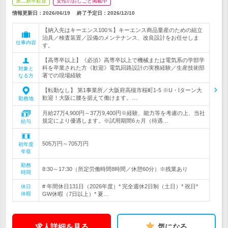
第二新卒歓迎
女性のおしごと掲載中
情報更新日：2026/06/19
終了予定日：
2026/12/10
【納入先はキーエンス100％】キーエンス商品量産のための組立
治具／検査装置／設備のメンテナンス、改良設計をお任せしま
仕事内容
す。
【高専卒以上】《必須》高専卒以上で機械または電気系の学部学
科を卒業された方《歓迎》電気回路設計の実務経験／生産技術部
対象と
署での現場経験
なる方
【転勤なし】 第1事業所／大阪府高槻市桜町1-5 ※U・Iターン大
歓迎！大阪に腰を据えて働けます。…
勤務地
月給27万4,900円～37万9,400円※経験、能力等を考慮の上、当社
規定により優遇します。※試用期間6ヵ月（待遇…
給与
505万円～705万円
初年度
年収
勤務
8:30～17:30（所定労働時間8時間／休憩60分）※残業あり
時間
# 年間休日131日（2026年度）* 完全週休2日制（土日）* 祝日*
休日
休暇
GW休暇（7日以上）* 夏…
求人詳細を見る
気になる