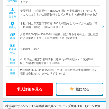
仕事内容
きます。
学歴不問！＜必須要件＞3DCADを用いた実務経験をお持ちの方
対象と
＜こんな方からのご応募お待ちしております＞成長意欲のある方
なる方
本社／岡山県真庭市下市瀬1100 ◎転勤なし ◎マイカー通勤：可
（駐車場：無料） 【雇入れ直後】上…
勤務地
月給270,000円～360,000円※経験、能力等を考慮の上、当社規定
により優遇します。※試用期間3ヵ月（待遇変更…
給与
450万円～600万円
初年度
年収
# 1年単位の変形労働時間制（週平均40時間以内） * 休憩時間：
勤務
時間
60分* 時間外労働有無：有＜標準…
# 年間休日117日* 週休2日制（土日）※年数回の土曜出勤あり※
休日
休暇
祝日は会社カレンダーに準ずる（休み…
求人詳細を見る
気になる
株式会社サムソン | ★5年連続全社員ベースアップ実施 ★U・Iターン歓迎！