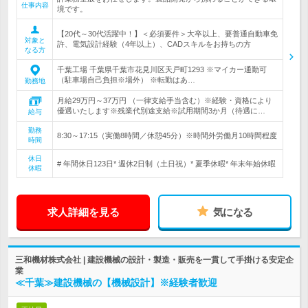
仕事内容
境です。
【20代～30代活躍中！】＜必須要件＞大卒以上、要普通自動車免
対象と
許、電気設計経験（4年以上）、CADスキルをお持ちの方
なる方
千葉工場 千葉県千葉市花見川区天戸町1293 ※マイカー通勤可
（駐車場自己負担※場外） ※転勤はあ…
勤務地
月給29万円～37万円 （一律支給手当含む）※経験・資格により
優遇いたします※残業代別途支給※試用期間3か月（待遇に…
給与
勤務
8:30～17:15（実働8時間／休憩45分）※時間外労働月10時間程度
時間
休日
# 年間休日123日* 週休2日制（土日祝）* 夏季休暇* 年末年始休暇
休暇
求人詳細を見る
気になる
三和機材株式会社 | 建設機械の設計・製造・販売を一貫して手掛ける安定企
業
≪千葉≫建設機械の【機械設計】※経験者歓迎