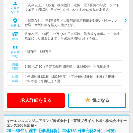
【高卒以上】《必須》機構設計、電気・電子回路の部品、ソフト
対象と
ウェア（VB,C#、ラダー）のうちいずれかに知見がある方
なる方
【転勤なし】 第1事業所／大阪府高槻市桜町1-5 ※U・Iターン大
歓迎！大阪に腰を据えて働けます。…
勤務地
月給27万1,000円～37万2,500円※経験、能力等を考慮の上、当社
規定により優遇します。※試用期間6ヵ月（待遇…
給与
448万円～655万円
初年度
年収
勤務
8:30～17:30（所定労働時間8時間／休憩60分）※残業あり
時間
# 年間休日131日（2026年度）* 完全週休2日制（土日）* 祝日*
休日
休暇
GW休暇（7日以上）* 夏…
求人詳細を見る
気になる
キーエンスエンジニアリング株式会社 | ～東証プライム上場・株式会社キー
エンス100％出資～
20～30代活躍中【修理解析】年休131日◆完休2日(土日祝)