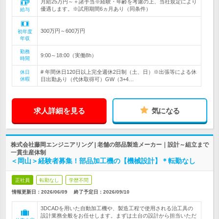
月給25万円～＋諸手当※経験・年齢を考慮の上、当社規定により
優遇します。※試用期間6ヵ月あり（同条件）
給与
300万円～600万円
初年度
年収
勤務
9:00～18:00（実働8h）
時間
# 年間休日120日以上完全週休2日制（土、日）※出張等による休
休日
休暇
日出勤あり（代休取得可）GW（3+4…
求人詳細を見る
気になる
株式会社藤岡エンジニアリング | 老舗の部品製造メーカー｜設計～組立まで
一貫生産体制
＜岡山＞経験者募集！部品加工機の【機械設計】＊転勤なし
正社員
転勤なし
学歴不問
情報更新日：2026/06/09
終了予定日：
2026/09/10
3DCADを用いた自動加工機や、製造工程で使用される治工具の
設計業務全般をお任せします。まずは土台の設計から担当いただ