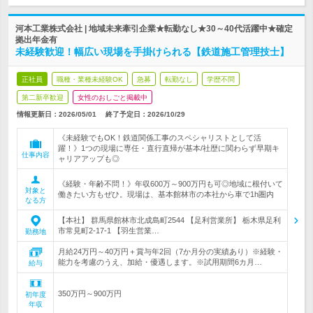
河本工業株式会社 | 地域未来牽引企業★転勤なし★30～40代活躍中★確定
拠出年金有
未経験歓迎！幅広い現場を手掛けられる【鉄道施工管理技士】
正社員
職種・業種未経験OK
急募
転勤なし
学歴不問
第二新卒歓迎
女性のおしごと掲載中
情報更新日：2026/05/01
終了予定日：
2026/10/29
《未経験でもOK！鉄道関係工事のスペシャリストとして活
躍！》1つの現場に専任・直行直帰が基本/社歴に関わらず早期キ
仕事内容
ャリアアップも◎
《経験・年齢不問！》年収600万～900万円も可◎地域に根付いて
対象と
働きたい方もぜひ。現場は、基本館林市の本社から車で1h圏内
なる方
【本社】 群馬県館林市北成島町2544 【足利営業所】 栃木県足利
市常見町2-17-1 【羽生営業…
勤務地
月給24万円～40万円＋賞与年2回（7か月分の実績あり）※経験・
能力を考慮のうえ、加給・優遇します。※試用期間6カ月…
給与
350万円～900万円
初年度
年収