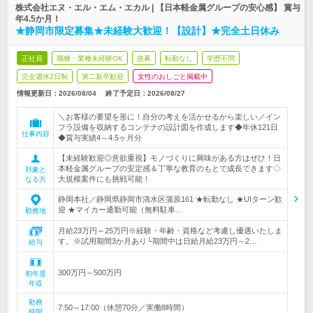
株式会社エヌ・エル・エム・エカル | 【日本軽金属グループの安心感】 賞与
年4.5か月！
★静岡市限定募集★未経験大歓迎！【設計】★完全土日休み
正社員
職種・業種未経験OK
急募
転勤なし
学歴不問
完全週休2日制
第二新卒歓迎
女性のおしごと掲載中
情報更新日：2026/08/04
終了予定日：
2026/08/27
＼お客様の要望を形に！自分の考えを活かせるから楽しい／イン
フラ設備を収納するコンテナの設計図を作成します◆年休121日
仕事内容
◆賞与実績4～4.5ヶ月分
【未経験歓迎◎意欲重視】モノづくりに興味がある方はぜひ！日
本軽金属グループの安定感＆丁寧な教育のもとで成長できます◇
対象と
大規模案件にも挑戦可能！
なる方
静岡本社／静岡県静岡市清水区蒲原161 ★転勤なし ★UIターン歓
迎 ★マイカー通勤可能（無料駐車…
勤務地
月給23万円～25万円※経験・年齢・資格など考慮し優遇いたしま
す。※試用期間3か月あり└期間中は日給月給23万円～2…
給与
300万円～500万円
初年度
年収
勤務
7:50～17:00（休憩70分／実働8時間）
時間