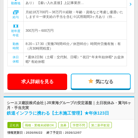
あり） 【雇い入れ直後】上記事業所…
勤務地
月給18万700円～38万円※経験・年齢・資格など考慮し優遇いた
します※一律支給の手当を含む※試用期間3ヶ月あり（待…
給与
300万円～600万円
初年度
年収
8:20～17:30（実働7時間45分／休憩85分）時間外労働有無：有
勤務
時間
（月30時間程度）
* 週休2日制（土曜：交代制、日曜）* 祝日* 年末年始休暇* お盆休
休日
休暇
暇* 有給休暇
求人詳細を見る
気になる
シーエヌ建設株式会社 | JR東海グループの安定基盤｜土日祝休み・賞与6ヶ
月・手当充実
鉄道インフラに携わる【土木施工管理】★年休123日
正社員
職種・業種未経験OK
急募
学歴不問
第二新卒歓迎
情報更新日：2026/06/22
終了予定日：
2026/12/07