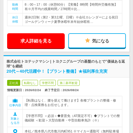
8：00～17：00（休憩60分）【実働】8時間【時間外労働有無】
勤務
時間
有※月平均の残業時間／27時間※比…
週休2日制（第2・第3土曜、日曜）※会社カレンダーによる祝日
休日
休暇
ゴールデンウィーク夏季休暇年末年始休暇有…
求人詳細を見る
気になる
株式会社トヨテックマシン | トヨクニグループの基盤のもとで"価値ある返
球"を継続
20代～40代活躍中！【プラント整備】★福利厚生充実
正社員
転勤なし
学歴不問
第二新卒歓迎
情報更新日：2026/02/24
終了予定日：
2026/08/24
【転勤はなく、腰を据えて働けます】各種プラントの整備・修
理・点検業務をお任せします。
仕事内容
【学歴不問】＜必須＞◆要普免（AT限定不可）◆プラントでの整
対象と
備経験 ＜歓迎＞大型自動車・中型自動車免許（※）
なる方
本社／熊本県八代市敷川内町951 ※マイカー通勤可（無料駐車場