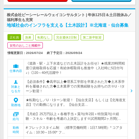
株式会社ピーシーレールウェイコンサルタント | 年休125日＆土日祝休み／
福利厚生も充実
地域社会のインフラを支える【土木設計】※北海道・仙台募集
正社員
急募
転勤なし
完全週休2日制
第二新卒歓迎
女性のおしごと掲載中
情報更新日：2026/07/24
終了予定日：
2026/09/24
《道路・駅・上下水道などの土木設計をお任せ》★残業20時間程
度◎資格取得を応援！有給休暇取得も推進中（入社時に5日付与
仕事内容
♪）◎20～40代活躍中！
【必須条件】◆高卒以上◆理系工学部を卒業された方◆土木系学
科を履修された方◆土木業界での実務経験をお持ちの方※U・Iタ
対象と
ーン歓迎！
なる方
★転勤なし／U・Iターン歓迎！ 【仙台支店】もしくは【北海道支
店】での勤務になります。 【仙台支店…
勤務地
【月給】25万円以上＋各種手当＋賞与(年2回＋特別賞与)※経
験・スキル・年齢を考慮の上決定します※試用期間2ヶ月間(…
給与
# フレックスタイム制 （標準労働時間：1日7.5時間）* コアタ
勤務
時間
イム：10:30～15:00* フ…