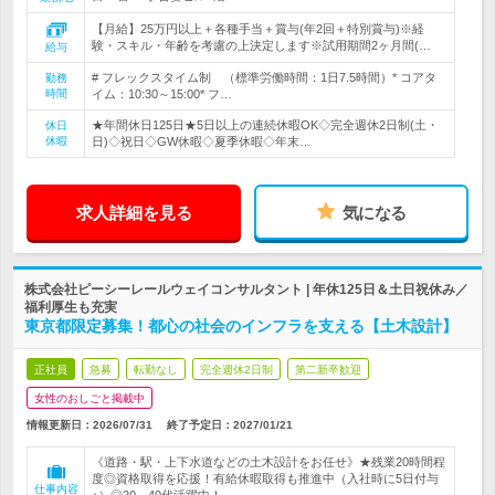
【月給】25万円以上＋各種手当＋賞与(年2回＋特別賞与)※経
験・スキル・年齢を考慮の上決定します※試用期間2ヶ月間(…
給与
# フレックスタイム制 （標準労働時間：1日7.5時間）* コアタ
勤務
時間
イム：10:30～15:00* フ…
★年間休日125日★5日以上の連続休暇OK◇完全週休2日制(土・
休日
休暇
日)◇祝日◇GW休暇◇夏季休暇◇年末…
求人詳細を見る
気になる
株式会社ピーシーレールウェイコンサルタント | 年休125日＆土日祝休み／
福利厚生も充実
東京都限定募集！都心の社会のインフラを支える【土木設計】
正社員
急募
転勤なし
完全週休2日制
第二新卒歓迎
女性のおしごと掲載中
情報更新日：2026/07/31
終了予定日：
2027/01/21
《道路・駅・上下水道などの土木設計をお任せ》★残業20時間程
度◎資格取得を応援！有給休暇取得も推進中（入社時に5日付与
仕事内容