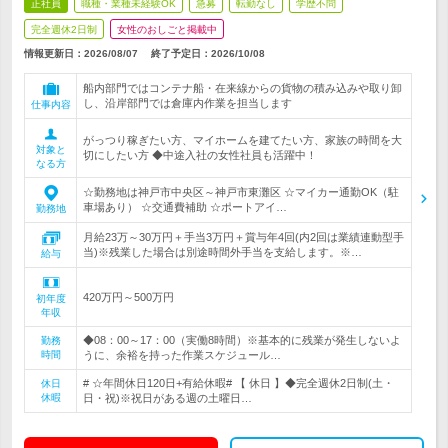
正社員
職種・業種未経験OK
急募
転勤なし
学歴不問
完全週休2日制
女性のおしごと掲載中
情報更新日：2026/08/07
終了予定日：
2026/10/08
船内部門ではコンテナ船・在来線からの貨物の積み込みや取り卸
し、沿岸部門では倉庫内作業を担当します
仕事内容
がっつり稼ぎたい方、マイホームを建てたい方、家族の時間を大
対象と
切にしたい方 ◆中途入社の女性社員も活躍中！
なる方
☆勤務地は神戸市中央区～神戸市東灘区 ☆マイカー通勤OK（駐
車場あり） ☆交通費補助 ☆ポートアイ…
勤務地
月給23万～30万円＋手当3万円＋賞与年4回(内2回は業績連動型手
当)※残業した場合は別途時間外手当を支給します。※…
給与
420万円～500万円
初年度
年収
◆08：00～17：00（実働8時間）※基本的に残業が発生しないよ
勤務
時間
うに、余裕を持った作業スケジュール…
# ☆年間休日120日+有給休暇# 【 休日 】◆完全週休2日制(土・
休日
休暇
日・祝)※祝日がある週の土曜日…