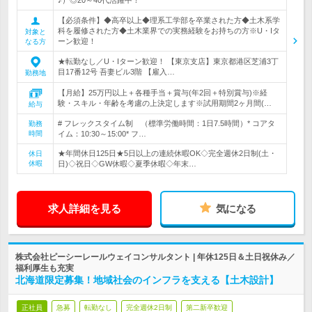
♪）◎20～40代活躍中！
【必須条件】◆高卒以上◆理系工学部を卒業された方◆土木系学
科を履修された方◆土木業界での実務経験をお持ちの方※U・Iタ
対象と
ーン歓迎！
なる方
★転勤なし／U・Iターン歓迎！ 【東京支店】東京都港区芝浦3丁
目17番12号 吾妻ビル3階 【雇入…
勤務地
【月給】25万円以上＋各種手当＋賞与(年2回＋特別賞与)※経
験・スキル・年齢を考慮の上決定します※試用期間2ヶ月間(…
給与
# フレックスタイム制 （標準労働時間：1日7.5時間）* コアタ
勤務
時間
イム：10:30～15:00* フ…
★年間休日125日★5日以上の連続休暇OK◇完全週休2日制(土・
休日
休暇
日)◇祝日◇GW休暇◇夏季休暇◇年末…
求人詳細を見る
気になる
株式会社ピーシーレールウェイコンサルタント | 年休125日＆土日祝休み／
福利厚生も充実
北海道限定募集！地域社会のインフラを支える【土木設計】
正社員
急募
転勤なし
完全週休2日制
第二新卒歓迎