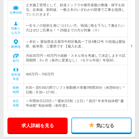
土木施工管理として、鉄道インフラや都市基盤の整備・保守を担
当。在来線、新幹線、一般土木のいずれかの部署で工事を指揮し
仕事内容
ていただきます。
一生モノの技術を身につけたい方、地域に根を下ろして働きたい
対象と
方はぜひご応募を！＊29歳までの方が対象（※）
なる方
＜本社＞ 愛知県名古屋市中村区亀島一丁目4番12号 ※現場は愛知
県、岐阜県、三重県です 【雇入れ直…
勤務地
月給30万円～40万円※経験・スキル等を考慮して決定します※試
用期間：3ヶ月（条件に変更なし）《モデル年収》年収60…
給与
400万円～700万円
初年度
年収
8:00～翌6:00の間でシフト制勤務※実働7時間30分（休憩60分）*
勤務
時間
日勤：8:30～17:00…
＜年間休日123日＞* 週休2日制（土日）* 祝日* 年末年始休暇* 慶
休日
休暇
弔休暇* 有給休暇（初年度1…
求人詳細を見る
気になる