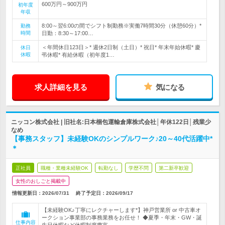
600万円～900万円
初年度
年収
8:00～翌6:00の間でシフト制勤務※実働7時間30分（休憩60分）*
勤務
時間
日勤：8:30～17:00…
＜年間休日123日＞* 週休2日制（土日）* 祝日* 年末年始休暇* 慶
休日
休暇
弔休暇* 有給休暇（初年度1…
求人詳細を見る
気になる
ニッコン株式会社 | 旧社名:日本梱包運輸倉庫株式会社│年休122日│残業少
なめ
【事務スタッフ】未経験OKのシンプルワーク♪20～40代活躍中*
＊
正社員
職種・業種未経験OK
転勤なし
学歴不問
第二新卒歓迎
女性のおしごと掲載中
情報更新日：2026/07/31
終了予定日：
2026/09/17
【未経験OK♪丁寧にレクチャーします*】神戸営業所 or 中古車オ
ークション事業部の事務業務をお任せ！ ◆夏季・年末・GW・誕
仕事内容