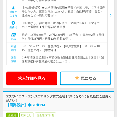
生日休暇など休暇制度豊富
【未経験歓迎】★人柄重視の採用★子育てが落ち着いて正社員復
帰したい方、家庭と両立したい方、歓迎！自己PR不要！氏名・
対象と
連絡先など⇒簡単応募☆*＊
なる方
《転勤なし／神戸募集！8/29転職フェア神戸出展》 ※マイカー・
バイク通勤可 ■神戸営業所 兵庫県…
勤務地
月給：18万6,895円～24万2,895円 ＋ 諸手当 ＋ 賞与年2回＜月収
例＞月収35万円／経験12年月収30万…
給与
・8：30 ～17：45（休憩60分）【神戸営業所】・8：45 ～18：
勤務
時間
15（休憩75分）【中古車オ…
# ★年間休日122日＋有給休暇＆誕生日休暇6日以上【休日】* 週
休日
休暇
休2日制(神戸営業所の場合は土・日…
求人詳細を見る
気になる
エスワイエス・エンジニアリング株式会社 | “気になる”にお気軽にご登録く
ださい！
【回路設計】◆SE◆PM
正社員
転勤なし
完全週休2日制