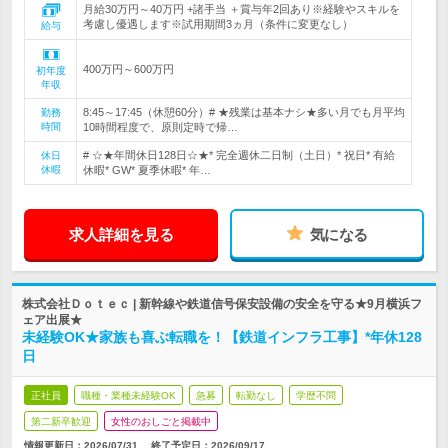
月給30万円～40万円 +諸手当 ＋賞与年2回あり※経験やスキルを
考慮し優遇します※試用期間3ヵ月（条件に変更なし）
給与
400万円～600万円
初年度
年収
8:45～17:45（休憩60分）# ★残業は基本ナシ★多い月でも月平均
勤務
時間
10時間程度で、原則定時で帰…
# ☆★年間休日128日☆★* 完全週休二日制（土日）* 祝日* 有給
休日
休暇
休暇* GW* 夏季休暇* 年…
求人詳細を見る
気になる
株式会社Ｄｏｔｅｃ | 新幹線や鉄道信号保安設備の安全を守る★9月横浜フ
ェア出展★
未経験OK★家族も喜ぶ転職を！【鉄道インフラ工事】*年休128
日
正社員
職種・業種未経験OK
急募
転勤なし
学歴不問
第二新卒歓迎
女性のおしごと掲載中
情報更新日：2026/07/31
終了予定日：
2026/09/17