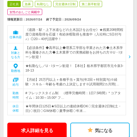
正社員
急募
転勤なし
完全週休2日制
第二新卒歓迎
女性のおしごと掲載中
情報更新日：2026/07/24
終了予定日：
2026/09/24
《道路・駅・上下水道などの土木設計をお任せ》★残業20時間程
度◎資格取得を応援！有給休暇取得も推進中（入社時に5日付与
仕事内容
♪）◎20～40代活躍中！
【必須条件】◆高卒以上◆理系工学部を卒業された方◆土木系学
科を履修された方◆土木業界での実務経験をお持ちの方※U・Iタ
対象と
ーン歓迎！
なる方
★転勤なし／U・Iターン歓迎！ 【本社】栃木県宇都宮市元今泉3-
18-13
勤務地
【月給】25万円以上＋各種手当＋賞与(年2回＋特別賞与)※経
験・スキル・年齢を考慮の上決定します※試用期間2カ月間(…
給与
# フレックスタイム制 （標準労働時間：1日7.5時間）* コアタ
勤務
時間
イム：10:30～15:00* フ…
★年間休日125日★5日以上の連続休暇OK◇完全週休2日制(土・
休日
休暇
日)◇祝日◇GW休暇◇夏季休暇◇年末…
求人詳細を見る
気になる