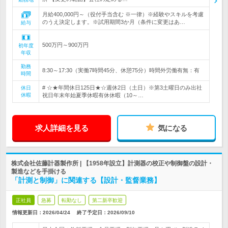
月給400,000円～（役付手当含む ※一律）※経験やスキルを考慮
のうえ決定します。※試用期間3か月（条件に変更はあ…
給与
500万円～900万円
初年度
年収
勤務
8:30～17:30（実働7時間45分、休憩75分）時間外労働有無：有
時間
# ☆★年間休日125日★☆週休2日（土日）※第3土曜日のみ出社
休日
休暇
祝日年末年始夏季休暇有休休暇（10～…
求人詳細を見る
気になる
株式会社佐藤計器製作所 | 【1958年設立】計測器の校正や制御盤の設計・
製造などを手掛ける
「計測と制御」に関連する【設計・監督業務】
正社員
急募
転勤なし
第二新卒歓迎
情報更新日：2026/04/24
終了予定日：
2026/09/10