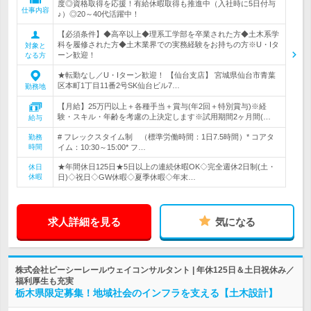
度◎資格取得を応援！有給休暇取得も推進中（入社時に5日付与
仕事内容
♪）◎20～40代活躍中！
【必須条件】◆高卒以上◆理系工学部を卒業された方◆土木系学
科を履修された方◆土木業界での実務経験をお持ちの方※U・Iタ
対象と
ーン歓迎！
なる方
★転勤なし／U・Iターン歓迎！ 【仙台支店】 宮城県仙台市青葉
区本町1丁目11番2号SK仙台ビル7…
勤務地
【月給】25万円以上＋各種手当＋賞与(年2回＋特別賞与)※経
験・スキル・年齢を考慮の上決定します※試用期間2ヶ月間(…
給与
# フレックスタイム制 （標準労働時間：1日7.5時間）* コアタ
勤務
時間
イム：10:30～15:00* フ…
★年間休日125日★5日以上の連続休暇OK◇完全週休2日制(土・
休日
休暇
日)◇祝日◇GW休暇◇夏季休暇◇年末…
求人詳細を見る
気になる
株式会社ピーシーレールウェイコンサルタント | 年休125日＆土日祝休み／
福利厚生も充実
栃木県限定募集！地域社会のインフラを支える【土木設計】