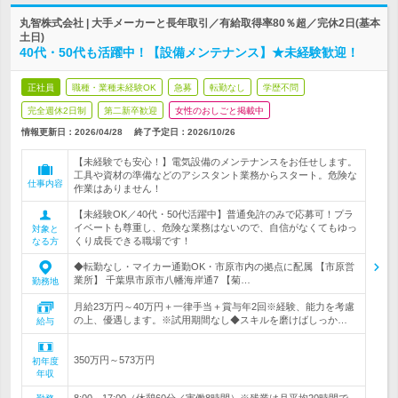
丸智株式会社 | 大手メーカーと長年取引／有給取得率80％超／完休2日(基本
土日)
40代・50代も活躍中！【設備メンテナンス】★未経験歓迎！
正社員
職種・業種未経験OK
急募
転勤なし
学歴不問
完全週休2日制
第二新卒歓迎
女性のおしごと掲載中
情報更新日：2026/04/28
終了予定日：
2026/10/26
【未経験でも安心！】電気設備のメンテナンスをお任せします。
工具や資材の準備などのアシスタント業務からスタート。危険な
仕事内容
作業はありません！
【未経験OK／40代・50代活躍中】普通免許のみで応募可！プラ
イベートも尊重し、危険な業務はないので、自信がなくてもゆっ
対象と
くり成長できる職場です！
なる方
◆転勤なし・マイカー通勤OK・市原市内の拠点に配属 【市原営
業所】 千葉県市原市八幡海岸通7 【菊…
勤務地
月給23万円～40万円＋一律手当＋賞与年2回※経験、能力を考慮
の上、優遇します。※試用期間なし◆スキルを磨けばしっか…
給与
350万円～573万円
初年度
年収