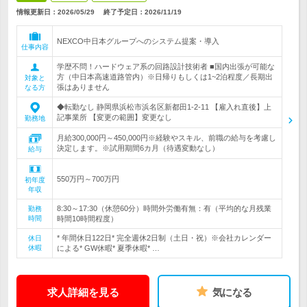
情報更新日：2026/05/29
終了予定日：
2026/11/19
NEXCO中日本グループへのシステム提案・導入
仕事内容
学歴不問！ハードウェア系の回路設計技術者 ■国内出張が可能な
方（中日本高速道路管内）※日帰りもしくは1~2泊程度／長期出
対象と
張はありません
なる方
◆転勤なし 静岡県浜松市浜名区新都田1-2-11 【雇入れ直後】上
記事業所 【変更の範囲】変更なし
勤務地
月給300,000円～450,000円※経験やスキル、前職の給与を考慮し
決定します。※試用期間6カ月（待遇変動なし）
給与
550万円～700万円
初年度
年収
8:30～17:30（休憩60分）時間外労働有無：有（平均的な月残業
勤務
時間
時間10時間程度）
* 年間休日122日* 完全週休2日制（土日・祝）※会社カレンダー
休日
休暇
による* GW休暇* 夏季休暇* …
求人詳細を見る
気になる