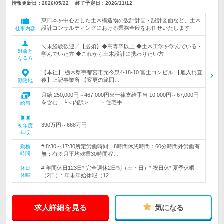
情報更新日：2026/05/22
終了予定日：
2026/11/12
東日本を中心とした土木構造物の設計計画・設計図面など、土木
設計コンサルティングにおける業務全般をお任せいたします
仕事内容
＼未経験歓迎／【必須】◆高専卒以上 ◆土木工学を学んでいる・
対象と
学んでいた方 ◆これから土木設計に携わりたい方
なる方
【本社】 栃木県宇都宮市元今泉4-18-10 富士コンビル 【雇入れ直
後】上記事業所 【変更の範囲…
勤務地
月給 250,000円～467,000円※一律支給手当 10,000円～67,000円
を含む └＜内訳＞ ・住宅手…
給与
390万円～668万円
初年度
年収
# 8:30～17:30所定労働時間：8時間休憩時間：60分時間外労働有
勤務
時間
無：有※月平均残業30時間程…
# 年間休日123日* 完全週休2日制（土・日）* 祝日休* 夏季休暇
休日
休暇
（2日）* 年末年始休暇（12…
求人詳細を見る
気になる