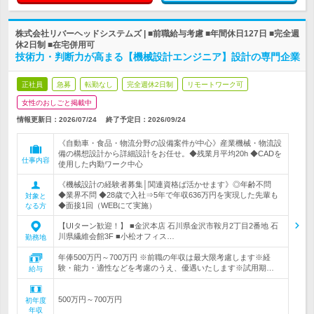
株式会社リバーヘッドシステムズ | ■前職給与考慮 ■年間休日127日 ■完全週
休2日制 ■在宅併用可
技術力・判断力が高まる【機械設計エンジニア】設計の専門企業
正社員
急募
転勤なし
完全週休2日制
リモートワーク可
女性のおしごと掲載中
情報更新日：2026/07/24
終了予定日：
2026/09/24
《自動車・食品・物流分野の設備案件が中心》産業機械・物流設
備の構想設計から詳細設計をお任せ。◆残業月平均20h ◆CADを
仕事内容
使用した内勤ワーク中心
《機械設計の経験者募集│関連資格ば活かせます》◎年齢不問
◆業界不問 ◆28歳で入社⇒5年で年収636万円を実現した先輩も
対象と
◆面接1回（WEBにて実施）
なる方
【UIターン歓迎！】 ■金沢本店 石川県金沢市鞍月2丁目2番地 石
川県繊維会館3F ■小松オフィス…
勤務地
年俸500万円～700万円 ※前職の年収は最大限考慮します※経
験・能力・適性などを考慮のうえ、優遇いたします※試用期…
給与
500万円～700万円
初年度
年収