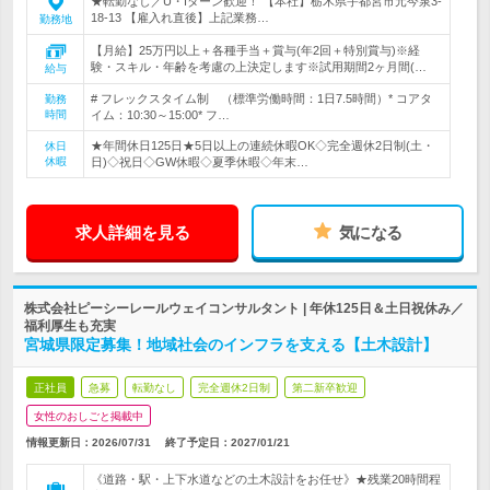
★転勤なし／U・Iターン歓迎！ 【本社】栃木県宇都宮市元今泉3-
18-13 【雇入れ直後】上記業務…
勤務地
【月給】25万円以上＋各種手当＋賞与(年2回＋特別賞与)※経
験・スキル・年齢を考慮の上決定します※試用期間2ヶ月間(…
給与
# フレックスタイム制 （標準労働時間：1日7.5時間）* コアタ
勤務
時間
イム：10:30～15:00* フ…
★年間休日125日★5日以上の連続休暇OK◇完全週休2日制(土・
休日
休暇
日)◇祝日◇GW休暇◇夏季休暇◇年末…
求人詳細を見る
気になる
株式会社ピーシーレールウェイコンサルタント | 年休125日＆土日祝休み／
福利厚生も充実
宮城県限定募集！地域社会のインフラを支える【土木設計】
正社員
急募
転勤なし
完全週休2日制
第二新卒歓迎
女性のおしごと掲載中
情報更新日：2026/07/31
終了予定日：
2027/01/21
《道路・駅・上下水道などの土木設計をお任せ》★残業20時間程