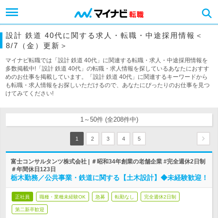
設計 鉄道 40代に関する求人・転職・中途採用情報＜
8/7（金）更新＞
マイナビ転職では「設計 鉄道 40代」に関連する転職・求人・中途採用情報を
多数掲載中!「設計 鉄道 40代」の転職・求人情報を探しているあなたにおすす
めのお仕事を掲載しています。「設計 鉄道 40代」に関連するキーワードから
も転職・求人情報をお探しいただけるので、あなたにぴったりのお仕事を見つ
けてみてください!
1～50件 (全208件中)
1
2
3
4
5
富士コンサルタンツ株式会社 | ＃昭和34年創業の老舗企業 #完全週休2日制
＃年間休日123日
栃木勤務／公共事業・鉄道に関する【土木設計】◆未経験歓迎！
正社員
職種・業種未経験OK
急募
転勤なし
完全週休2日制
第二新卒歓迎