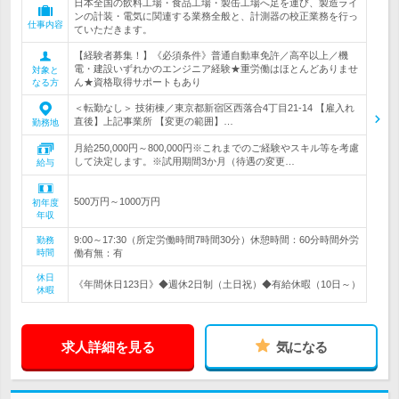
日本全国の飲料工場・食品工場・製缶工場へ足を運び、製造ライ
ンの計装・電気に関連する業務全般と、計測器の校正業務を行っ
仕事内容
ていただきます。
【経験者募集！】《必須条件》普通自動車免許／高卒以上／機
電・建設いずれかのエンジニア経験★重労働はほとんどありませ
対象と
ん★資格取得サポートもあり
なる方
＜転勤なし＞ 技術棟／東京都新宿区西落合4丁目21-14 【雇入れ
直後】上記事業所 【変更の範囲】…
勤務地
月給250,000円～800,000円※これまでのご経験やスキル等を考慮
して決定します。※試用期間3か月（待遇の変更…
給与
500万円～1000万円
初年度
年収
9:00～17:30（所定労働時間7時間30分）休憩時間：60分時間外労
勤務
時間
働有無：有
休日
《年間休日123日》◆週休2日制（土日祝）◆有給休暇（10日～）
休暇
求人詳細を見る
気になる