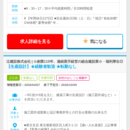
勤務
■8：30～17：30※平均残業時間／月20時間程度
時間
# 【年間休日127日】■完全週休2日制（土・日）* 祝日* 有給休暇*
休日
休暇
GW休暇* 夏季休暇* 年…
求人詳細を見る
気になる
辻建設株式会社 | ☆創業110年、連続黒字経営の総合建設業☆・福利厚生◎
【生産設計】★経験者歓迎 ★転勤なし
正社員
転勤なし
学歴不問
女性のおしごと掲載中
情報更新日：2026/04/07
終了予定日：
2026/10/05
＜RC造やS造を主に、建築工事の生産設計（施工図作成など）＞
を担当いただきます。
仕事内容
施工図作成業務と設計事務所等との打合せ業務の出来る方
対象と
なる方
■東京支店 東京都新宿区百人町2-1-11 【雇い入れ直後】上記事業
所 【変更の範囲】会社の定める…
勤務地