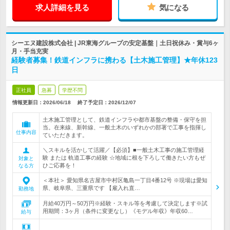
求人詳細を見る
気になる
シーエヌ建設株式会社 | JR東海グループの安定基盤｜土日祝休み・賞与6ヶ
月・手当充実
経験者募集！鉄道インフラに携わる【土木施工管理】★年休123
日
正社員
急募
学歴不問
情報更新日：2026/06/18
終了予定日：
2026/12/07
土木施工管理として、鉄道インフラや都市基盤の整備・保守を担
当。在来線、新幹線、一般土木のいずれかの部署で工事を指揮し
仕事内容
ていただきます。
＼スキルを活かして活躍／【必須】■一般土木工事の施工管理経
験 または 軌道工事の経験 ☆地域に根を下ろして働きたい方もぜ
対象と
ひご応募を！
なる方
＜本社＞ 愛知県名古屋市中村区亀島一丁目4番12号 ※現場は愛知
県、岐阜県、三重県です 【雇入れ直…
勤務地
月給40万円～50万円※経験・スキル等を考慮して決定します※試
用期間：3ヶ月（条件に変更なし）《モデル年収》年収60…
給与