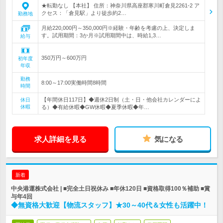
★転勤なし 【本社】 住所：神奈川県高座郡寒川町倉見2261-2 ア
クセス：「倉見駅」より徒歩約2…
勤務地
月給220,000円～350,000円※経験・年齢を考慮の上、決定しま
す。試用期間：3か月※試用期間中は、時給1,3…
給与
350万円～600万円
初年度
年収
勤務
8:00～17:00実働時間8時間
時間
【年間休日117日】◆週休2日制（土・日・他会社カレンダーによ
休日
休暇
る）◆有給休暇◆GW休暇◆夏季休暇◆年…
求人詳細を見る
気になる
新着
中央港運株式会社 | ■完全土日祝休み ■年休120日 ■資格取得100％補助 ■賞
与年4回
◆無資格大歓迎【物流スタッフ】★30～40代＆女性も活躍中！