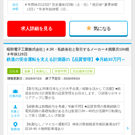
# 年間休日123日* 完全週休2日制（土・日）* 祝日休* 夏季休暇
休日
休暇
（2日）* 年末年始休暇（12…
求人詳細を見る
気になる
昭和電子工業株式会社 | ＃JR・私鉄各社と取引するメーカー＃残業月10h程
＃年休128日
鉄道の安全運転を支える計測器の【品質管理】◆月給30万円～
正社員
急募
転勤なし
学歴不問
完全週休2日制
情報更新日：2026/07/24
終了予定日：
2026/09/24
【取引先はJR東日本などの大手企業／経験を活かして活躍】■鉄
道会社向け計測装置の品質管理をお任せします。◎頑張りがキャ
仕事内容
リアアップに繋がる
【経験者は前職給与を考慮／年齢不問】■品質管理の業務経験◎
電気回路の基礎知識がある方は歓迎◎30～40代が活躍中◎転勤な
対象と
しで長く活躍したい方歓迎
なる方
【転勤なし／マイカー通勤可】 神奈川県相模原市南区麻溝台8丁
目18-46 ※無料駐車場あり
勤務地