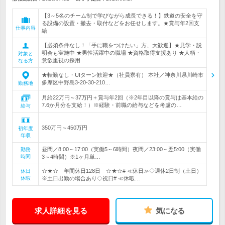
【3～5名のチーム制で学びながら成長できる！】鉄道の安全を守
る設備の設置・撤去・取付などをお任せします。★賞与年2回支
仕事内容
給
【必須条件なし！「手に職をつけたい」方、大歓迎】★見学・説
明会も実施中 ★男性活躍中の職場 ★資格取得支援あり ★人柄・
対象と
意欲重視の採用
なる方
★転勤なし・UIターン歓迎★（社員寮有） 本社／神奈川県川崎市
多摩区中野島3-20-30-210…
勤務地
月給22万円～37万円＋賞与年2回（※2年目以降の賞与は基本給の
7.6か月分を支給！）※経験・前職の給与などを考慮の…
給与
350万円～450万円
初年度
年収
昼間／8:00～17:00（実働5～6時間）夜間／23:00～翌5:00（実働
勤務
時間
3～4時間）※1ヶ月単…
☆★☆ 年間休日128日 ☆★☆# ≪休日≫◇週休2日制（土日）
休日
休暇
※土日出勤の場合あり◇祝日# ≪休暇…
求人詳細を見る
気になる