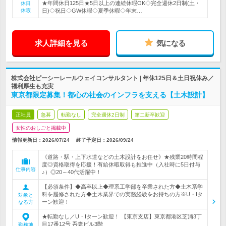
★年間休日125日★5日以上の連続休暇OK◇完全週休2日制(土・
休日
休暇
日)◇祝日◇GW休暇◇夏季休暇◇年末…
求人詳細を見る
気になる
株式会社ピーシーレールウェイコンサルタント | 年休125日＆土日祝休み／
福利厚生も充実
東京都限定募集！都心の社会のインフラを支える【土木設計】
正社員
急募
転勤なし
完全週休2日制
第二新卒歓迎
女性のおしごと掲載中
情報更新日：2026/07/24
終了予定日：
2026/09/24
《道路・駅・上下水道などの土木設計をお任せ》★残業20時間程
度◎資格取得を応援！有給休暇取得も推進中（入社時に5日付与
仕事内容
♪）◎20～40代活躍中！
【必須条件】◆高卒以上◆理系工学部を卒業された方◆土木系学
科を履修された方◆土木業界での実務経験をお持ちの方※U・Iタ
対象と
ーン歓迎！
なる方
★転勤なし／U・Iターン歓迎！ 【東京支店】東京都港区芝浦3丁
目17番12号 吾妻ビル3階
勤務地