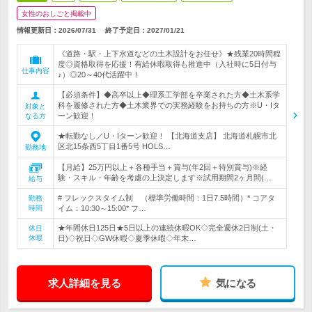
女性のおしごと掲載中
情報更新日：2026/07/31
終了予定日：
2027/01/21
《道路・駅・上下水道などの土木設計をお任せ》★残業20時間程
度◎資格取得を応援！有給休暇取得も推進中（入社時に5日付与
仕事内容
♪）◎20～40代活躍中！
【必須条件】◆高卒以上◆理系工学部を卒業された方◆土木系学
科を履修された方◆土木業界での実務経験をお持ちの方※U・Iタ
対象と
ーン歓迎！
なる方
★転勤なし／U・Iターン歓迎！ 【北海道支店】 北海道札幌市北
区北15条西5丁目1番5号 HOLS…
勤務地
【月給】25万円以上＋各種手当＋賞与(年2回＋特別賞与)※経
験・スキル・年齢を考慮の上決定します※試用期間2ヶ月間(…
給与
# フレックスタイム制 （標準労働時間：1日7.5時間）* コアタ
勤務
時間
イム：10:30～15:00* フ…
★年間休日125日★5日以上の連続休暇OK◇完全週休2日制(土・
休日
休暇
日)◇祝日◇GW休暇◇夏季休暇◇年末…
求人詳細を見る
気になる