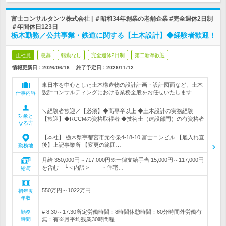
富士コンサルタンツ株式会社 | ＃昭和34年創業の老舗企業 #完全週休2日制
＃年間休日123日
栃木勤務／公共事業・鉄道に関する【土木設計】◆経験者歓迎！
正社員
急募
転勤なし
完全週休2日制
第二新卒歓迎
情報更新日：2026/06/16
終了予定日：
2026/11/12
東日本を中心とした土木構造物の設計計画・設計図面など、土木
設計コンサルティングにおける業務全般をお任せいたします
仕事内容
＼経験者歓迎／【必須】◆高専卒以上 ◆土木設計の実務経験
対象と
【歓迎】◆RCCMの資格取得者 ◆技術士（建設部門）の有資格者
なる方
【本社】 栃木県宇都宮市元今泉4-18-10 富士コンビル 【雇入れ直
後】上記事業所 【変更の範囲…
勤務地
月給 350,000円～717,000円※一律支給手当 15,000円～117,000円
を含む └＜内訳＞ ・住宅…
給与
550万円～1022万円
初年度
年収
# 8:30～17:30所定労働時間：8時間休憩時間：60分時間外労働有
勤務
時間
無：有※月平均残業30時間程…