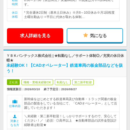
8:00～17:00（休憩60分／実働8時間）※残業は月平均20時間で
勤務
時間
す。
* 完全週休2日制（基本土日休み）※月8～10日休み※月1回程度
休日
休暇
土曜出勤あり⇒平日に代休が取れる体制…
求人詳細を見る
気になる
ＹＢＫバンテックス株式会社 | ★転勤なし／サポート体制◎／充実の休日休
暇★
未経験OK！【CADオペレーター】鉄道車両の板金部品などを扱
う！
正社員
職種・業種未経験OK
転勤なし
第二新卒歓迎
情報更新日：2026/03/10
終了予定日：
2026/08/27
新幹線をはじめとする鉄道車両及び自動車・トラック関連の板金
部品の製造をしている当社にて、「CADオペレーター」として活
仕事内容
躍していただきます！
＼未経験・第二新卒歓迎！しっかりサポートするので、安心して
ください！／〈必須〉◎高卒以上 ★自動車部品の試作金型設計
対象と
経験者は歓迎★
なる方