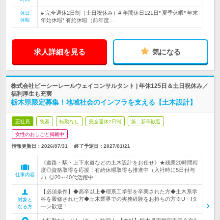
# 完全週休2日制（土日祝休み）# 年間休日121日* 夏季休暇* 年末
休日
休暇
年始休暇* 有給休暇（前年度…
求人詳細を見る
気になる
株式会社ピーシーレールウェイコンサルタント | 年休125日＆土日祝休み／
福利厚生も充実
栃木県限定募集！地域社会のインフラを支える【土木設計】
正社員
急募
転勤なし
完全週休2日制
第二新卒歓迎
女性のおしごと掲載中
情報更新日：2026/07/31
終了予定日：
2027/01/21
《道路・駅・上下水道などの土木設計をお任せ》★残業20時間程
度◎資格取得を応援！有給休暇取得も推進中（入社時に5日付与
仕事内容
♪）◎20～40代活躍中！
【必須条件】◆高卒以上◆理系工学部を卒業された方◆土木系学
科を履修された方◆土木業界での実務経験をお持ちの方※U・Iタ
対象と
ーン歓迎！
なる方