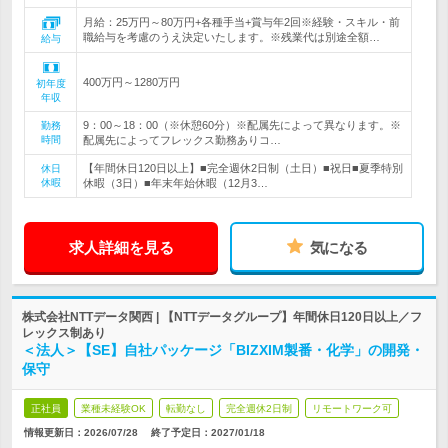
月給：25万円～80万円+各種手当+賞与年2回※経験・スキル・前
職給与を考慮のうえ決定いたします。※残業代は別途全額…
給与
400万円～1280万円
初年度
年収
9：00～18：00（※休憩60分）※配属先によって異なります。※
勤務
時間
配属先によってフレックス勤務ありコ…
【年間休日120日以上】■完全週休2日制（土日）■祝日■夏季特別
休日
休暇
休暇（3日）■年末年始休暇（12月3…
求人詳細を見る
気になる
株式会社NTTデータ関西 | 【NTTデータグループ】年間休日120日以上／フ
レックス制あり
＜法人＞【SE】自社パッケージ「BIZXIM製番・化学」の開発・
保守
正社員
業種未経験OK
転勤なし
完全週休2日制
リモートワーク可
情報更新日：2026/07/28
終了予定日：
2027/01/18