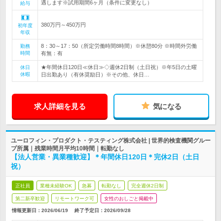
遇します※試用期間6ヶ月（条件に変更なし）
給与
380万円～450万円
初年度
年収
8：30～17：50（所定労働時間8時間）※休憩80分 ※時間外労働
勤務
時間
有無：有
★年間休日120日≪休日≫◇週休2日制（土日祝）※年5日の土曜
休日
休暇
日出勤あり（有休奨励日）※その他、休日…
求人詳細を見る
気になる
ユーロフィン・プロダクト・テスティング株式会社 | 世界的検査機関グルー
プ所属｜残業時間月平均10時間｜転勤なし
【法人営業・異業種歓迎】＊年間休日120日＊完休2日（土日
祝）
正社員
業種未経験OK
急募
転勤なし
完全週休2日制
第二新卒歓迎
リモートワーク可
女性のおしごと掲載中
情報更新日：2026/06/19
終了予定日：
2026/09/28