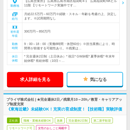
【広島営業所】 広島県広島市南区稲荷町4-1 広島稲荷町NKビル
11階 【リモートワーク実施中です…
勤務地
月給22.5万円～60万円※経験・スキル・年齢を考慮の上、決定し
ます。※試用期間なし
給与
300万円～850万円
初年度
年収
9：00～18：00（実働8時間・休憩60分）※担当業務により、時
勤務
時間
間帯が前後する可能性あり。※残業は…
* 完全週休2日制（土日休み）* 祝日* GW休暇* 夏季休暇* 年末年
休日
休暇
始休暇* 有給休暇（10日～…
求人詳細を見る
気になる
ブライザ株式会社 | ★完全週休2日／残業月10～20h／教育・キャリアアッ
プ制度充実
《東海近畿》未経験OK！充実の育成制度！【技術職】実験評価
正社員
職種・業種未経験OK
急募
完全週休2日制
第二新卒歓迎
リモートワーク可
女性のおしごと掲載中