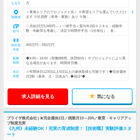
方
なる方
＜東海エリアのプロジェクト先＞ ※希望エリアを選んでいただけ
ます ※社員寮（単身・家族）あり ※無…
勤務地
◇月給23万5,000円～＋一律手当＋賞与年2回※スキル・経験年
数・年齢等を考慮し、決定※時間外手当（1分単位）、各…
給与
400万円～550万円
初年度
年収
◆9:00～18:00（実働8時間、休憩60分）※プロジェクトにより異
勤務
時間
なる場合があります。時間外労働…
☆年間休日123日以上5日以上の連休取得も可能です！◆完全週休
休日
休暇
2日制（基本、土・日休み*）◆祝日*◆…
求人詳細を見る
気になる
ブライザ株式会社 | ★完全週休2日／残業月10～20h／教育・キャリアアッ
プ制度充実
《九州》未経験OK！充実の育成制度！【技術職】実験評価スタ
ート