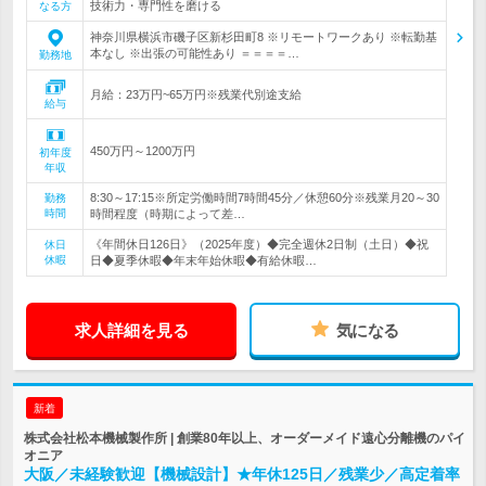
技術力・専門性を磨ける
なる方
神奈川県横浜市磯子区新杉田町8 ※リモートワークあり ※転勤基
本なし ※出張の可能性あり ＝＝＝＝…
勤務地
月給：23万円~65万円※残業代別途支給
給与
450万円～1200万円
初年度
年収
8:30～17:15※所定労働時間7時間45分／休憩60分※残業月20～30
勤務
時間
時間程度（時期によって差…
《年間休日126日》（2025年度）◆完全週休2日制（土日）◆祝
休日
休暇
日◆夏季休暇◆年末年始休暇◆有給休暇…
求人詳細を見る
気になる
新着
株式会社松本機械製作所 | 創業80年以上、オーダーメイド遠心分離機のパイ
オニア
大阪／未経験歓迎【機械設計】★年休125日／残業少／高定着率