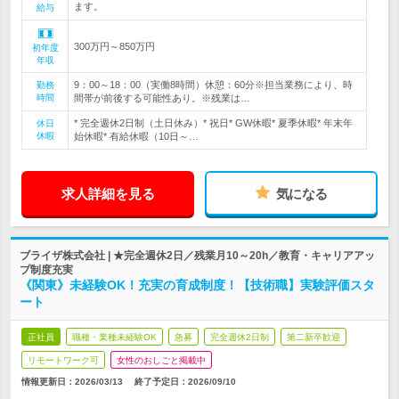
ます。
給与
300万円～850万円
初年度
年収
9：00～18：00（実働8時間）休憩：60分※担当業務により、時
勤務
時間
間帯が前後する可能性あり。※残業は…
* 完全週休2日制（土日休み）* 祝日* GW休暇* 夏季休暇* 年末年
休日
休暇
始休暇* 有給休暇（10日～…
求人詳細を見る
気になる
ブライザ株式会社 | ★完全週休2日／残業月10～20h／教育・キャリアアッ
プ制度充実
《関東》未経験OK！充実の育成制度！【技術職】実験評価スタ
ート
正社員
職種・業種未経験OK
急募
完全週休2日制
第二新卒歓迎
リモートワーク可
女性のおしごと掲載中
情報更新日：2026/03/13
終了予定日：
2026/09/10