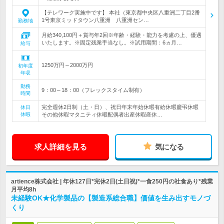
【テレワーク実施中です】 本社（東京都中央区八重洲二丁目2番
1号東京ミッドタウン八重洲 八重洲セン…
勤務地
月給340,100円＋賞与年2回※年齢・経験・能力を考慮の上、優遇
いたします。※固定残業手当なし。※試用期間：6ヵ月…
給与
1250万円～2000万円
初年度
年収
勤務
9：00～18：00（フレックスタイム制有）
時間
完全週休2日制（土・日）、祝日年末年始休暇有給休暇慶弔休暇
休日
休暇
その他休暇マタニティ休暇配偶者出産休暇産休…
求人詳細を見る
気になる
artience株式会社 | 年休127日*完休2日(土日祝)*一食250円の社食あり*残業
月平均8h
未経験OK★化学製品の【製造系総合職】価値を生み出すモノづ
くり