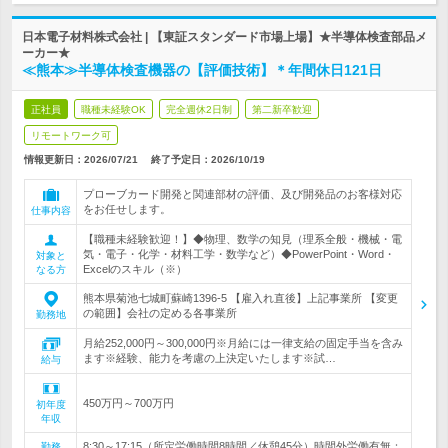
日本電子材料株式会社 | 【東証スタンダード市場上場】★半導体検査部品メ
ーカー★
≪熊本≫半導体検査機器の【評価技術】＊年間休日121日
正社員
職種未経験OK
完全週休2日制
第二新卒歓迎
リモートワーク可
情報更新日：2026/07/21
終了予定日：
2026/10/19
プローブカード開発と関連部材の評価、及び開発品のお客様対応
をお任せします。
仕事内容
【職種未経験歓迎！】◆物理、数学の知見（理系全般・機械・電
気・電子・化学・材料工学・数学など）◆PowerPoint・Word・
対象と
Excelのスキル（※）
なる方
熊本県菊池七城町蘇崎1396-5 【雇入れ直後】上記事業所 【変更
の範囲】会社の定める各事業所
勤務地
月給252,000円～300,000円※月給には一律支給の固定手当を含み
ます※経験、能力を考慮の上決定いたします※試…
給与
450万円～700万円
初年度
年収
8:30～17:15（所定労働時間8時間／休憩45分）時間外労働有無：
勤務