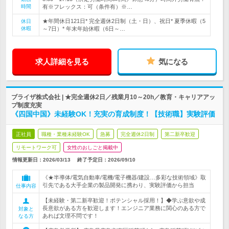
時間
有※フレックス：可（条件有）※…
★年間休日121日* 完全週休2日制（土・日）、祝日* 夏季休暇（5
休日
休暇
～7日）* 年末年始休暇（6日～…
求人詳細を見る
気になる
ブライザ株式会社 | ★完全週休2日／残業月10～20h／教育・キャリアアッ
プ制度充実
《四国中国》未経験OK！充実の育成制度！【技術職】実験評価
正社員
職種・業種未経験OK
急募
完全週休2日制
第二新卒歓迎
リモートワーク可
女性のおしごと掲載中
情報更新日：2026/03/13
終了予定日：
2026/09/10
《★半導体/電気自動車/電機/電子機器/建設…多彩な技術領域》取
引先である大手企業の製品開発に携わり、実験評価から担当
仕事内容
【未経験・第二新卒歓迎！ポテンシャル採用！】◆学ぶ意欲や成
長意欲がある方を歓迎します！エンジニア業務に関心のある方で
対象と
あれば文理不問です！
なる方