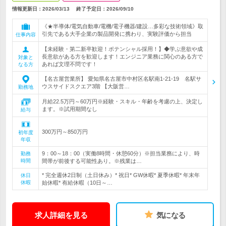
情報更新日：2026/03/13
終了予定日：
2026/09/10
《★半導体/電気自動車/電機/電子機器/建設…多彩な技術領域》取
引先である大手企業の製品開発に携わり、実験評価から担当
仕事内容
【未経験・第二新卒歓迎！ポテンシャル採用！】◆学ぶ意欲や成
長意欲がある方を歓迎します！エンジニア業務に関心のある方で
対象と
あれば文理不問です！
なる方
【名古屋営業所】 愛知県名古屋市中村区名駅南1-21-19 名駅サ
ウスサイドスクエア3階 【大阪営…
勤務地
月給22.5万円～60万円※経験・スキル・年齢を考慮の上、決定し
ます。※試用期間なし
給与
300万円～850万円
初年度
年収
9：00～18：00（実働8時間・休憩60分）※担当業務により、時
勤務
時間
間帯が前後する可能性あり。※残業は…
* 完全週休2日制（土日休み）* 祝日* GW休暇* 夏季休暇* 年末年
休日
休暇
始休暇* 有給休暇（10日～…
求人詳細を見る
気になる