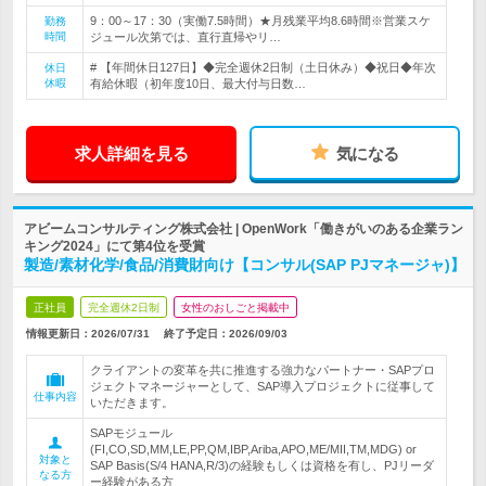
9：00～17：30（実働7.5時間）★月残業平均8.6時間※営業スケ
勤務
時間
ジュール次第では、直行直帰やリ…
# 【年間休日127日】◆完全週休2日制（土日休み）◆祝日◆年次
休日
休暇
有給休暇（初年度10日、最大付与日数…
求人詳細を見る
気になる
アビームコンサルティング株式会社 | OpenWork「働きがいのある企業ラン
キング2024」にて第4位を受賞
製造/素材化学/食品/消費財向け【コンサル(SAP PJマネージャ)】
正社員
完全週休2日制
女性のおしごと掲載中
情報更新日：2026/07/31
終了予定日：
2026/09/03
クライアントの変革を共に推進する強力なパートナー・SAPプロ
ジェクトマネージャーとして、SAP導入プロジェクトに従事して
仕事内容
いただきます。
SAPモジュール
(FI,CO,SD,MM,LE,PP,QM,IBP,Ariba,APO,ME/MII,TM,MDG) or
対象と
SAP Basis(S/4 HANA,R/3)の経験もしくは資格を有し、PJリーダ
なる方
ー経験がある方