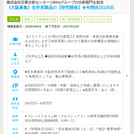
株式会社日東分析センター | Nittoグループの分析部門を担当
《大阪募集》化学系製品の【研究開発】★年間休日125日
正社員
急募
完全週休2日制
第二新卒歓迎
リモートワーク可
情報更新日：2026/08/04
終了予定日：
2027/01/25
【クライアントの7割が日東電工】材料分析・表面分析業務全般
をお任せします◎技術革新に合わせて最新の分析機器を積極的に
仕事内容
導入しています！
【大卒以上】◆表面分析経験◆化学系の製品開発および分析経験
対象と
など
なる方
■茨木事業所 大阪府茨木市下穂積1-1-2 ■将来的に転勤の可能性あ
り 転勤先としては、亀山事業所…
勤務地
●月給29万円～※経験・年齢・資格など考慮し優遇いたします※
試用期間3ヶ月あり（待遇の変更なし）●残業手当：あり（残…
給与
500万円～630万円
初年度
年収
# フレックスタイム制（フルフレックス）※標準労働時間7時間
勤務
時間
55分標準的な勤務時間：8:45～17:…
# 《年間休日125日》* 完全週休2日制（土・日）* 祝日* 夏季休暇*
休日
休暇
有給休暇（初年度16日）…