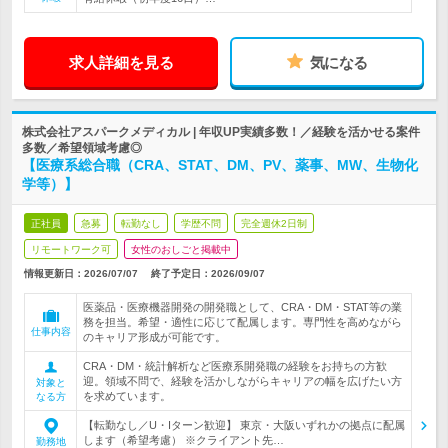
求人詳細を見る
気になる
株式会社アスパークメディカル | 年収UP実績多数！／経験を活かせる案件
多数／希望領域考慮◎
【医療系総合職（CRA、STAT、DM、PV、薬事、MW、生物化
学等）】
正社員
急募
転勤なし
学歴不問
完全週休2日制
リモートワーク可
女性のおしごと掲載中
情報更新日：2026/07/07
終了予定日：
2026/09/07
医薬品・医療機器開発の開発職として、CRA・DM・STAT等の業
務を担当。希望・適性に応じて配属します。専門性を高めながら
仕事内容
のキャリア形成が可能です。
CRA・DM・統計解析など医療系開発職の経験をお持ちの方歓
迎。領域不問で、経験を活かしながらキャリアの幅を広げたい方
対象と
を求めています。
なる方
【転勤なし／U・Iターン歓迎】 東京・大阪いずれかの拠点に配属
します（希望考慮） ※クライアント先…
勤務地