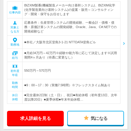
BIZXIM製番(機械製造メーカー向け基幹システム)、BIZXIM化学
(化学製造業向け基幹システム)の提案・販売～コンサルティン
仕事内容
グ・開発・保守をお任せします
応募条件：生産管理システムの開発経験、一般会計・債権・債
務・原価計算システムの開発経験、Oracle、Java、C#.NETでの
対象と
開発経験など
なる方
■本社／大阪市北区堂島3-1-21 NTTDATA堂島ビル
勤務地
■月給34万円～42万円※経験や能力等に応じて決定します※試用
期間4ヶ月あり（待遇に変更なし）
給与
550万円～570万円
初年度
年収
勤務
■9：00～17：30（実働7.5時間）※フレックスタイム制あり
時間
■完全週休2日制（土・日）、祝日■有給休暇（初年度13日、次年
休日
休暇
度以降20日）■夏季休暇■年末年始休暇…
求人詳細を見る
気になる