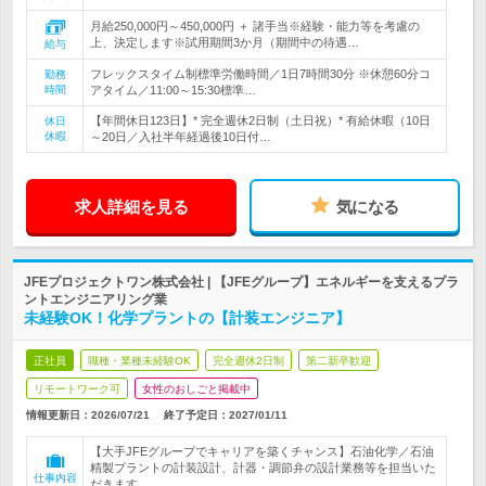
月給250,000円～450,000円 ＋ 諸手当※経験・能力等を考慮の
上、決定します※試用期間3か月（期間中の待遇…
給与
フレックスタイム制標準労働時間／1日7時間30分 ※休憩60分コ
勤務
時間
アタイム／11:00～15:30標準…
【年間休日123日】* 完全週休2日制（土日祝）* 有給休暇（10日
休日
休暇
～20日／入社半年経過後10日付…
求人詳細を見る
気になる
JFEプロジェクトワン株式会社 | 【JFEグループ】エネルギーを支えるプラ
ントエンジニアリング業
未経験OK！化学プラントの【計装エンジニア】
正社員
職種・業種未経験OK
完全週休2日制
第二新卒歓迎
リモートワーク可
女性のおしごと掲載中
情報更新日：2026/07/21
終了予定日：
2027/01/11
【大手JFEグループでキャリアを築くチャンス】石油化学／石油
精製プラントの計装設計、計器・調節弁の設計業務等を担当いた
仕事内容
だきます。