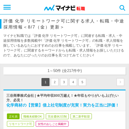
評価 化学 リモートワーク可に関する求人・転職・中途
採用情報＜8/7（金）更新＞
マイナビ転職では「評価 化学 リモートワーク可」に関連する転職・求人・中
途採用情報を多数掲載中!「評価 化学 リモートワーク可」の転職・求人情報を
探しているあなたにおすすめのお仕事を掲載しています。「評価 化学 リモー
トワーク可」に関連するキーワードからも転職・求人情報をお探しいただける
ので、あなたにぴったりのお仕事を見つけてみてください!
1～50件 (全217件中)
1
2
3
4
5
三谷商事株式会社 | ★平均年収800万越え！★年収もやりがいも上げたい
方、必見！
化学商材の【営業】借上社宅制度が充実！実力を正当に評価！
正社員
職種未経験OK
完全週休2日制
第二新卒歓迎
リモートワーク可
女性のおしごと掲載中