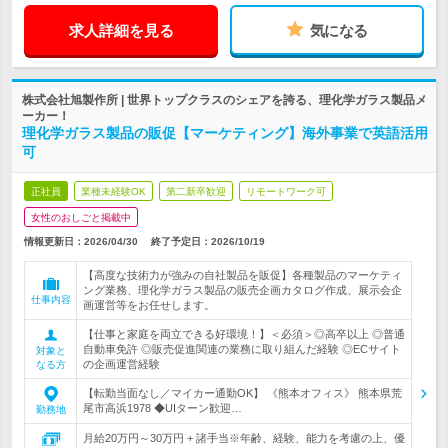
求人詳細を見る
気になる
株式会社旭製作所 | 世界トップクラスのシェアを誇る、理化学ガラス製品メ
ーカー！
理化学ガラス製品の販促【マーケティング】海外事業で英語活用
可
正社員
業種未経験OK
第二新卒歓迎
リモートワーク可
女性のおしごと掲載中
情報更新日：2026/04/30
終了予定日：
2026/10/19
【高度な技術力が強みの自社製品を販促】各種製品のマーケティ
ング業務、理化学ガラス製品の販売企画カタログ作成、展示会企
仕事内容
画運営等をお任せします。
【仕事と家庭を両立できる好環境！】＜必須＞◎高卒以上 ◎普通
自動車免許 ◎販売促進関連の業務に取り組んだ経験 ◎ECサイト
対象と
の企画運営経験
なる方
【転勤当面なし／マイカー通勤OK】 《熊本オフィス》 熊本県荒
尾市高浜1978 ◆UIターン歓迎…
勤務地
月給20万円～30万円 + 諸手当※年齢、経験、能力を考慮の上、優