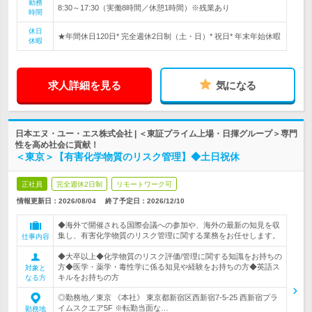
勤務
8:30～17:30（実働8時間／休憩1時間）※残業あり
時間
休日
★年間休日120日* 完全週休2日制（土・日）* 祝日* 年末年始休暇
休暇
求人詳細を見る
気になる
日本エヌ・ユー・エス株式会社 | ＜東証プライム上場・日揮グループ＞専門
性を高め社会に貢献！
＜東京＞【有害化学物質のリスク管理】◆土日祝休
正社員
完全週休2日制
リモートワーク可
情報更新日：2026/08/04
終了予定日：
2026/12/10
◆海外で開催される国際会議への参加や、海外の最新の知見を収
集し、有害化学物質のリスク管理に関する業務をお任せします。
仕事内容
◆大卒以上◆化学物質のリスク評価/管理に関する知識をお持ちの
方◆医学・薬学・毒性学に係る知見や経験をお持ちの方◆英語ス
対象と
キルをお持ちの方
なる方
◎勤務地／東京 《本社》 東京都新宿区西新宿7-5-25 西新宿プラ
イムスクエア5F ※転勤当面な…
勤務地