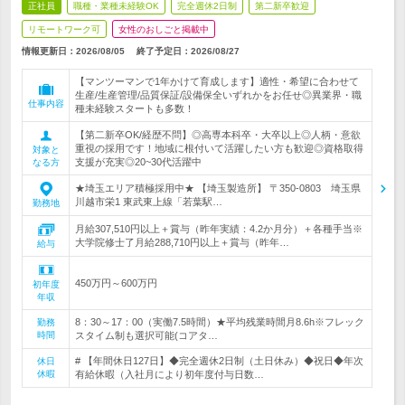
正社員
職種・業種未経験OK
完全週休2日制
第二新卒歓迎
リモートワーク可
女性のおしごと掲載中
情報更新日：2026/08/05
終了予定日：
2026/08/27
【マンツーマンで1年かけて育成します】適性・希望に合わせて
生産/生産管理/品質保証/設備保全いずれかをお任せ◎異業界・職
仕事内容
種未経験スタートも多数！
【第二新卒OK/経歴不問】◎高専本科卒・大卒以上◎人柄・意欲
重視の採用です！地域に根付いて活躍したい方も歓迎◎資格取得
対象と
支援が充実◎20~30代活躍中
なる方
★埼玉エリア積極採用中★ 【埼玉製造所】 〒350-0803 埼玉県
川越市栄1 東武東上線「若葉駅…
勤務地
月給307,510円以上＋賞与（昨年実績：4.2か月分）＋各種手当※
大学院修士了月給288,710円以上＋賞与（昨年…
給与
450万円～600万円
初年度
年収
8：30～17：00（実働7.5時間）★平均残業時間月8.6h※フレック
勤務
時間
スタイム制も選択可能(コアタ…
# 【年間休日127日】◆完全週休2日制（土日休み）◆祝日◆年次
休日
休暇
有給休暇（入社月により初年度付与日数…