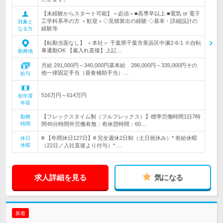
【未経験からスタート可能】＜必須＞■高専卒以上 ■電気 or 電子
工学科系卒の方 ＜歓迎＞◇見積算出の経験 ◇基本・詳細設計の
対象と
経験等
なる方
【転勤当面なし】 ＜本社＞ 千葉県千葉市美浜区中瀬2-6-1 ※自転
車通勤OK 【雇入れ直後】上記…
勤務地
月給 291,000円～340,000円基本給 286,000円～335,000円その
他一律固定手当（昼食補助手当）…
給与
516万円～614万円
初年度
年収
【フレックスタイム制（フルフレックス）】標準労働時間1日7時
勤務
時間
間45分時間外労働有無：有休憩時間：60…
# 【年間休日127日】# 完全週休2日制（土日祝休み）* 有給休暇
休日
休暇
（22日／入社直後より付与）* …
求人詳細を見る
気になる
新着