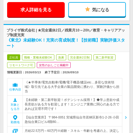
求人詳細を見る
気になる
ブライザ株式会社 | ★完全週休2日／残業月10～20h／教育・キャリアアッ
プ制度充実
《東北》未経験OK！充実の育成制度！【技術職】実験評価スタ
ート
正社員
職種・業種未経験OK
急募
完全週休2日制
第二新卒歓迎
リモートワーク可
女性のおしごと掲載中
情報更新日：2026/03/13
終了予定日：
2026/09/10
《★半導体/電気自動車/電機/電子機器/建設etc…多彩な技術領
域》取引先である大手企業の製品開発に携わり、実験評価から担
仕事内容
当
【未経験・第二新卒歓迎！ポテンシャル採用！】◆学ぶ意欲や成
長意欲がある方を歓迎します！エンジニア業務に関心のある方で
対象と
あれば文理不問です！
なる方
【仙台営業所】 〒984-0051 宮城県仙台市若林区新寺1-2-26 小田
急仙台東口ビル8階80…
勤務地
月給22.5万円～60万円※経験・スキル・年齢を考慮の上、決定し