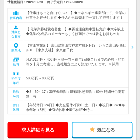
情報更新日：2026/02/20
終了予定日：
2026/08/20
【仕事はもっと自由でいい！】◆エネルギー事業部にて、営業の
仕事をお任せします ◆仕入から販売まで一貫して担当します！
仕事内容
【 化学業界経験者募集！】◆要普通自動車運転免許 ◆大卒以上
対象と
◆化学/化成品のメーカーもしくは商社での経験をお持ちの方
なる方
【富山営業所】 富山県富山市神通本町1-1-19 いちご富山駅西ビ
ル1F 【東京支社】 東京都千代…
勤務地
月給31万円～40万円＋諸手当＋賞与2回※これまでの経験・能力
等を十分に考慮し、当社規定により決定いたします。※試用…
給与
500万円～900万円
初年度
年収
◆8：30～17：30実働時間：8時間休憩時間：60分 時間外労働有
勤務
時間
無：有
【年間休日124日】◆完全週休2日制（土・日）◆祝日◆GW◆年
休日
休暇
末年始（5日）◆有給休暇◆慶弔休暇◆特…
求人詳細を見る
気になる