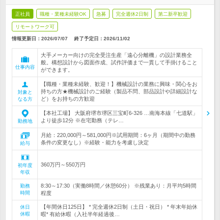
正社員
職種・業種未経験OK
急募
完全週休2日制
第二新卒歓迎
リモートワーク可
情報更新日：2026/07/07
終了予定日：
2026/11/02
大手メーカー向けの完全受注生産「遠心分離機」の設計業務全
般。構想設計から図面作成、試作評価まで一貫して手掛けること
仕事内容
ができます。
【職種・業種未経験、歓迎！】機械設計の業務に興味・関心をお
持ちの方★機械設計のご経験（製品不問、部品設計や詳細設計な
対象と
ど）をお持ちの方歓迎
なる方
【本社工場】 大阪府堺市堺区三宝町6-326 …南海本線「七道駅」
より徒歩12分 ※在宅勤務（テレ…
勤務地
月給：220,000円～581,000円※試用期間：6ヶ月（期間中の勤務
条件の変更なし）※経験・能力を考慮し決定
給与
360万円～550万円
初年度
年収
8:30～17:30（実働8時間／休憩60分） ※残業あり：月平均5時間
勤務
時間
程度
【年間休日125日】 * 完全週休2日制（土日・祝日） * 年末年始休
休日
休暇
暇* 有給休暇（入社半年経過後…