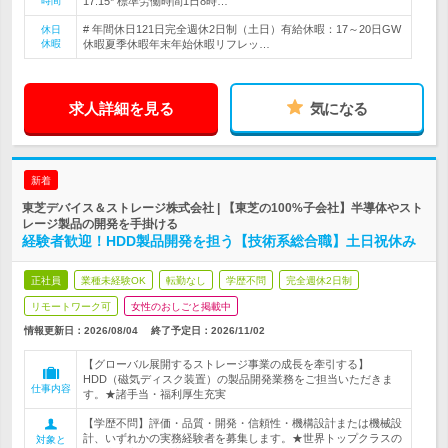
時間
17:15* 標準労働時間1日8時…
# 年間休日121日完全週休2日制（土日）有給休暇：17～20日GW
休日
休暇
休暇夏季休暇年末年始休暇リフレッ…
求人詳細を見る
気になる
新着
東芝デバイス＆ストレージ株式会社 | 【東芝の100%子会社】半導体やスト
レージ製品の開発を手掛ける
経験者歓迎！HDD製品開発を担う【技術系総合職】土日祝休み
正社員
業種未経験OK
転勤なし
学歴不問
完全週休2日制
リモートワーク可
女性のおしごと掲載中
情報更新日：2026/08/04
終了予定日：
2026/11/02
【グローバル展開するストレージ事業の成長を牽引する】
HDD（磁気ディスク装置）の製品開発業務をご担当いただきま
仕事内容
す。★諸手当・福利厚生充実
【学歴不問】評価・品質・開発・信頼性・機構設計または機械設
計、いずれかの実務経験者を募集します。★世界トップクラスの
対象と