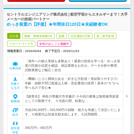
セントラルエンジニアリング株式会社 | 航空宇宙からエネルギーまで！大手
メーカーの技術パートナー
めっき装置の【評価】★年間休日120日★未経験者OK
正社員
職種・業種未経験OK
急募
完全週休2日制
第二新卒歓迎
リモートワーク可
女性のおしごと掲載中
情報更新日：2026/06/04
終了予定日：
2026/11/23
〈海外への納入実績も多数あり！最新の技術を学べる〉めっき装
置の性能や品質を確認・保証業務をお任せ。データ分析や整理、
仕事内容
試験業務など幅広く担当
〈機械いじりに興味がある・好きな方歓迎！有給取りやすさ◎〉
年齢・経験不問◎面接は人柄・意欲重視の採用！基本の‘’キ’’から
対象と
学べるので安心★
なる方
【顧客先】 神奈川県藤沢市本藤沢 ※今回の募集は無期雇用派遣
としての勤務です。 ※当面の間、転勤な…
勤務地
月給240,000円～320,000円※経験・能力を考慮して決定いたしま
す。※残業代は別途全額支給します。※試用期間…
給与
340万円～450万円
初年度
年収