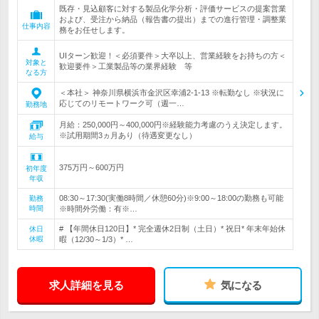
既存・見込顧客に対する製品化学分析・評価サービスの提案営業
および、受注から納品（報告書の提出）までの進行管理・調整業
仕事内容
務をお任せします。
UIターン歓迎！＜必須要件＞大卒以上、営業経験をお持ちの方＜
対象と
歓迎要件＞工業製品等の業界経験 等
なる方
＜本社＞ 神奈川県横浜市金沢区幸浦2-1-13 ※転勤なし ※状況に
応じてのリモートワーク可（週一…
勤務地
月給：250,000円～400,000円※経験能力考慮のうえ決定します。
※試用期間3ヵ月あり（待遇変更なし）
給与
375万円～600万円
初年度
年収
08:30～17:30(実働8時間／休憩60分)※9:00～18:00の勤務も可能
勤務
時間
※時間外労働：有※…
# 【年間休日120日】* 完全週休2日制（土日）* 祝日* 年末年始休
休日
休暇
暇（12/30～1/3）* …
求人詳細を見る
気になる