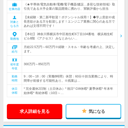
《★半導体/電気自動車/電機/電子機器/建設…多彩な技術領域》取
引先である大手企業の製品開発に携わり、実験評価から担当
仕事内容
【未経験・第二新卒歓迎！ポテンシャル採用！】◆学ぶ意欲や成
長意欲がある方を歓迎します！エンジニア業務に関心のある方で
対象と
あれば文理不問です！
なる方
【本社】 神奈川県横浜市中区相生町6丁目104番地 横浜相生町
ビル8階 《アクセス》 みなとみらい…
勤務地
月給22.5万円～60万円※経験・スキル・年齢を考慮の上、決定し
ます。
給与
300万円～850万円
初年度
年収
9：00～18：00（実働8時間）休憩：60分※担当業務により、時
勤務
時間
間帯が前後する可能性あり。※残業は…
* 完全週休2日制（土日休み）* 祝日* GW休暇* 夏季休暇* 年末年
休日
休暇
始休暇* 有給休暇（10日～…
求人詳細を見る
気になる