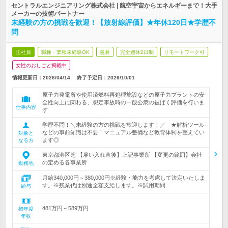
セントラルエンジニアリング株式会社 | 航空宇宙からエネルギーまで！大手
メーカーの技術パートナー
未経験の方の挑戦を歓迎！【放射線評価】★年休120日★学歴不
問
正社員
職種・業種未経験OK
急募
完全週休2日制
リモートワーク可
女性のおしごと掲載中
情報更新日：2026/04/14
終了予定日：
2026/10/01
原子力発電所や使用済燃料再処理施設などの原子力プラントの安
全性向上に関わる、想定事故時の一般公衆の被ばく評価を行いま
仕事内容
す
学歴不問！＼未経験の方の挑戦を歓迎します！／ ★解析ツール
などの事前知識は不要！マニュアル整備など教育体制を整えてい
対象と
ます◎
なる方
東京都港区芝 【雇い入れ直後】上記事業所 【変更の範囲】会社
の定める各事業所
勤務地
月給340,000円～380,000円※経験・能力を考慮して決定いたしま
す。※残業代は別途全額支給します。※試用期間…
給与
481万円～589万円
初年度
年収