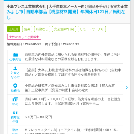
小島プレス工業株式会社 | 大手自動車メーカー向け部品を手がける実力企業
みよし市│自動車部品【樹脂材料開発】年間休日121日／転勤な
し
正社員
急募
転勤なし
完全週休2日制
リモートワーク可
女性のおしごと掲載中
情報更新日：2026/05/29
終了予定日：
2026/11/19
自動車の内外装部品に用いられる樹脂材料の開発や、生産に向け
た最適な材料選定などの業務全般をお任せします。
仕事内容
【必須】大卒以上/樹脂成形材料の基礎知識をお持ちの方（自動車
対象と
部品）／部署を横断して対応する円滑な業務推進力
なる方
小島総合研究所／愛知県みよし市福谷町広久伝15 【雇入れ直
後】上記事業所 【変更の範囲】会社の定め…
勤務地
月給240,000円～350,000円※経験、能力等を考慮の上、当社規定
により優遇します。※試用期間3ヵ月（家族手当…
給与
500万円～800万円
初年度
年収
# フレックスタイム制（コアタイム無）* 勤務時間例：08：15～
勤務