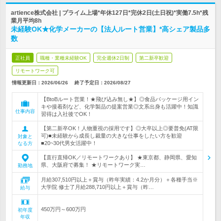
artience株式会社 | プライム上場*年休127日*完休2日(土日祝)*実働7.5h*残
業月平均8h
未経験OK★化学メーカーの【法人ルート営業】*高シェア製品多
数
正社員
職種・業種未経験OK
完全週休2日制
第二新卒歓迎
リモートワーク可
情報更新日：2026/06/26
終了予定日：
2026/08/27
【BtoBルート営業！★飛び込み無し★】◎食品パッケージ用イン
キや接着剤など、化学製品の提案営業◎文系出身も活躍中！知識
仕事内容
習得は入社後でOK！
【第二新卒OK！人物重視の採用です】◎大卒以上◎要普免(AT限
可)■未経験から成長し裁量の大きな仕事をしたい方を歓迎
対象と
■20~30代男女活躍中！
なる方
【直行直帰OK／リモートワークあり】 ★東京都、静岡県、愛知
県、大阪府で募集！ ★リモートワーク実…
勤務地
月給307,510円以上＋賞与（昨年実績：4.2か月分）＋各種手当※
大学院 修士了月給288,710円以上＋賞与（昨…
給与
450万円～600万円
初年度
年収