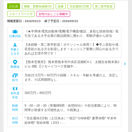
正社員
職種・業種未経験OK
急募
完全週休2日制
第二新卒歓迎
リモートワーク可
女性のおしごと掲載中
情報更新日：2026/03/13
終了予定日：
2026/09/10
《★半導体/電気自動車/電機/電子機器/建設…多彩な技術領域》取
引先である大手企業の製品開発に携わり、実験評価から担当
仕事内容
【未経験・第二新卒歓迎！ポテンシャル採用！】◆学ぶ意欲や成
長意欲がある方を歓迎します！エンジニア業務に関心のある方で
対象と
あれば文理不問です！
なる方
【熊本営業所】 熊本県熊本市中央区花畑町4-1 太陽生命熊本第2
ビル 8階 【リモートワーク実施中…
勤務地
月給22.5万円～60万円※経験・スキル・年齢を考慮の上、決定し
ます。※試用期間なし
給与
300万円～850万円
初年度
年収
9：00～18：00（実働8時間・休憩60分）※担当業務により、時
勤務
時間
間帯が前後する可能性あり。※残業は…
* 完全週休2日制（土日休み）* 祝日* GW休暇* 夏季休暇* 年末年
休日
休暇
始休暇* 有給休暇（10日～…