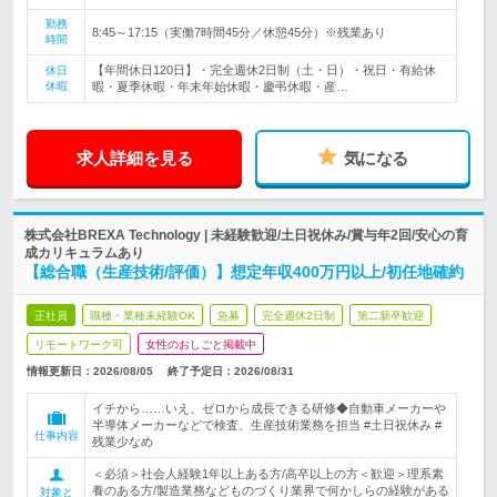
勤務
8:45～17:15（実働7時間45分／休憩45分）※残業あり
時間
【年間休日120日】・完全週休2日制（土・日）・祝日・有給休
休日
休暇
暇・夏季休暇・年末年始休暇・慶弔休暇・産…
求人詳細を見る
気になる
株式会社BREXA Technology | 未経験歓迎/土日祝休み/賞与年2回/安心の育
成カリキュラムあり
【総合職（生産技術/評価）】想定年収400万円以上/初任地確約
正社員
職種・業種未経験OK
急募
完全週休2日制
第二新卒歓迎
リモートワーク可
女性のおしごと掲載中
情報更新日：2026/08/05
終了予定日：
2026/08/31
イチから……いえ、ゼロから成長できる研修◆自動車メーカーや
半導体メーカーなどで検査、生産技術業務を担当 #土日祝休み #
仕事内容
残業少なめ
＜必須＞社会人経験1年以上ある方/高卒以上の方＜歓迎＞理系素
養のある方/製造業務などものづくり業界で何かしらの経験がある
対象と