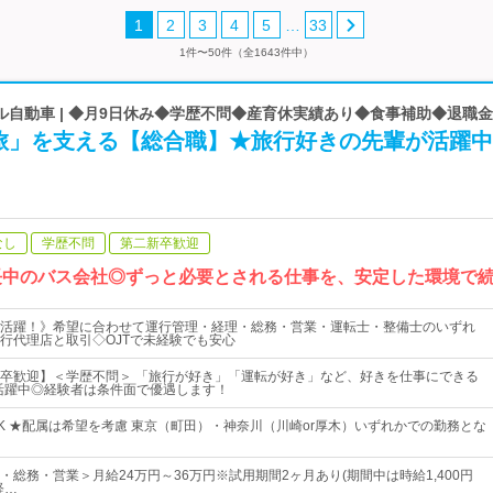
…
1
2
3
4
5
33
1件〜50件（全1643件中）
ル自動車 | ◆月9日休み◆学歴不問◆産育休実績あり◆食事補助◆退職
旅」を支える【総合職】★旅行好きの先輩が活躍中
なし
学歴不問
第二新卒歓迎
成長中のバス会社◎ずっと必要とされる仕事を、安定した環境で
活躍！》希望に合わせて運行管理・経理・総務・営業・運転士・整備士のいずれ
行代理店と取引◇OJTで未経験でも安心
卒歓迎】＜学歴不問＞ 「旅行が好き」「運転が好き」など、好きを仕事にできる
代活躍中◎経験者は条件面で優遇します！
K ★配属は希望を考慮 東京（町田）・神奈川（川崎or厚木）いずれかでの勤務とな
・総務・営業＞月給24万円～36万円※試用期間2ヶ月あり(期間中は時給1,400円
経…