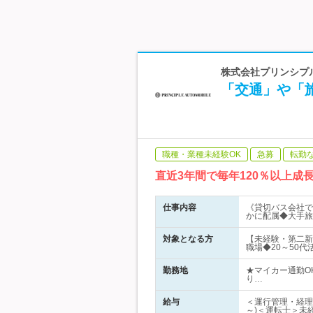
株式会社プリンシプ
「交通」や「
職種・業種未経験OK
急募
転勤
直近3年間で毎年120％以上
仕事内容
《貸切バス会社で
かに配属◆大手旅
対象となる方
【未経験・第二新
職場◆20～50
勤務地
★マイカー通勤O
り…
給与
＜運行管理・経理
～)＜運転士＞未