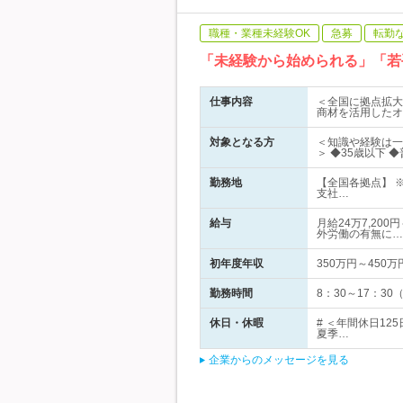
職種・業種未経験OK
急募
転勤
「未経験から始められる」「若
仕事内容
＜全国に拠点拡大
商材を活用したオ
対象となる方
＜知識や経験は一
＞ ◆35歳以下 
勤務地
【全国各拠点】 
支社…
給与
月給24万7,20
外労働の有無に…
初年度年収
350万円～450万
勤務時間
8：30～17：3
休日・休暇
# ＜年間休日1
夏季…
企業からのメッセージを見る