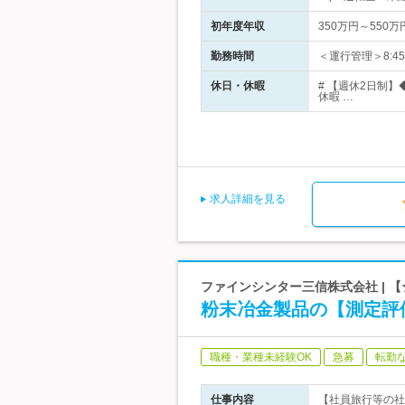
初年度年収
350万円～550万
勤務時間
＜運行管理＞8:4
休日・休暇
# 【週休2日制
休暇 …
求人詳細を見る
ファインシンター三信株式会社 | 
粉末冶金製品の【測定評価
職種・業種未経験OK
急募
転勤
仕事内容
【社員旅行等の社