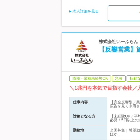
求人詳細を見る
株式会社いーふらん
【反響営業】
職種・業種未経験OK
急募
転勤
＼1兆円を本気で目指す会社／
仕事内容
【完全反響型／業
広告を見て来店さ
対象となる方
【未経験OK／平
必見！5日以上の連
勤務地
全国募集｜希望勤
ほか…