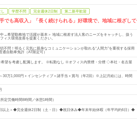
なし
学歴不問
完全週休2日制
第二新卒歓迎
手でも高収入」「長く続けられる」好環境で、地域に根ざして
中→希望勤務地で活躍が基本＞ 地域に根差す法人客のニーズをキャッチし、扱う
フィス環境改善を提案ください。
切不問！明るく元気に親身なコミュニケーションが取れる“人間力”を重視する採用
◆普通自動車免許（AT限定可）
※希望を考慮し配属します。 ※転勤なし ※オフィス内禁煙・分煙 ◇本社・名古屋
0円～30万1,000円＋インセンティブ＋諸手当＋賞与（年2回）※上記月給には、時間
円
0（所定労働時間8時間／休憩1時間）
25日以上＞◆完全週休2日制（土・日）◆祝日休み◆年末年始休暇（年平均約6日）◆