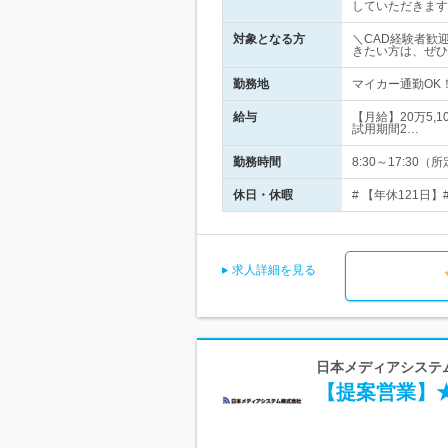
していただきます
対象となる方
＼CAD経験者歓
きたい方は、ぜひ
勤務地
マイカー通勤OK
給与
【月給】20万5,
試用期間2…
勤務時間
8:30～17:3
休日・休暇
# 【年休121日
求人詳細を見る
日本メディアシステム
【提案営業】