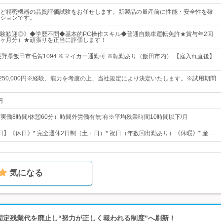
ど精密機器の品質評価試験をお任せします。新製品の量産前に性能・安全性を確
ションです。
験歓迎◎》◆学歴不問◆基本的PC操作スキル◆普通自動車運転免許★賞与年2回
61ヶ月分）★頑張りを正当に評価します！
長野県飯田市毛賀1094 ※マイカー通勤可 ※転勤あり（飯田市内） 【雇入れ直後】
円～250,000円※経験、能力を考慮の上、当社規定により決定いたします。※試用期間
円
0（実働8時間/休憩60分）時間外労働有無:有※平均残業時間10時間以下/月
0日】《休日》* 完全週休2日制（土・日）* 祝日（年数回出勤あり）《休暇》* 産…
気になる
 固定残業代を廃止し“努力が正しく報われる制度”へ刷新！