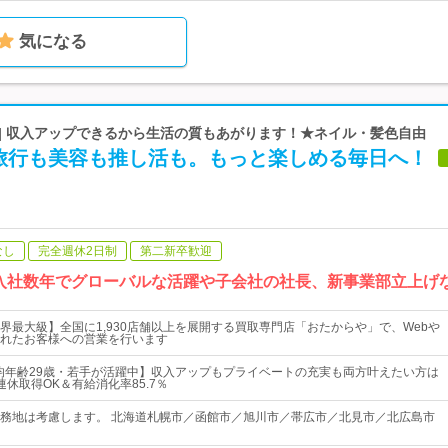
気になる
 | 収入アップできるから生活の質もあがります！★ネイル・髪色自由
旅行も美容も推し活も。もっと楽しめる毎日へ！
なし
完全週休2日制
第二新卒歓迎
入社数年でグローバルな活躍や子会社の社長、新事業部立上げ
界最大級】全国に1,930店舗以上を展開する買取専門店「おたからや」で、Webや
れたお客様への営業を行います
均年齢29歳・若手が活躍中】収入アップもプライベートの充実も両方叶えたい方は
休取得OK＆有給消化率85.7％
務地は考慮します。 北海道札幌市／函館市／旭川市／帯広市／北見市／北広島市