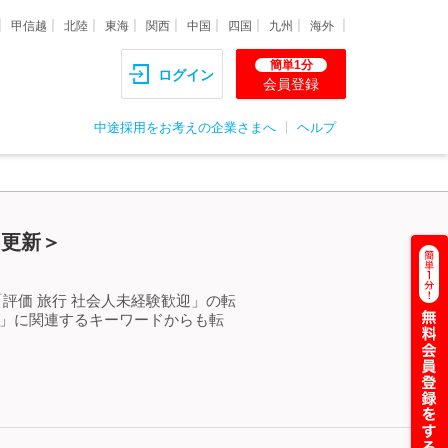
甲信越
北陸
東海
関西
中国
四国
九州
海外
簡単1分
ログイン
会員登録
中途採用をお考えの企業さまへ
ヘルプ
）更新＞
評価 旅行 社会人未経験歓迎」の転
迎」に関連するキーワードからも転