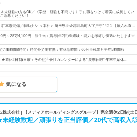
。
迎＆未経験の方もOK／《学歴・経験も不問です》手に職をつけて着実に成長してい
ご応募ください！
！駐車場完備／転勤ナシ ＜本社＞ 埼玉県比企郡川島町大字戸守442-1 【雇入れ直…
100円～28万4,100円＋諸手当＋賞与(年2回)※経験・能力を考慮し優遇いたします※
0（所定労働時間8時間）時間外労働有無：有休憩時間：60分※残業月平均5時間程
】# ★週休2日制(日曜＋その他)└会社カレンダーによる* 夏季休暇* 年末年始休…
気になる
株式会社 | 【メディアホールディングスグループ】完全週休2日制(土日
★未経験歓迎／頑張りを正当評価／20代で高収入