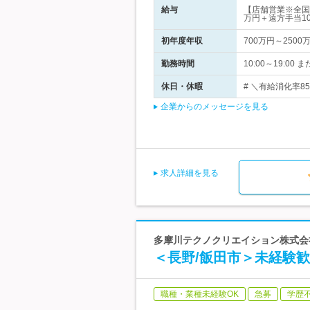
給与
【店舗営業※全国
万円＋遠方手当1
初年度年収
700万円～2500
勤務時間
10:00～19:0
休日・休暇
# ＼有給消化率8
企業からのメッセージを見る
求人詳細を見る
多摩川テクノクリエイション株式会
＜長野/飯田市＞未経験
職種・業種未経験OK
急募
学歴