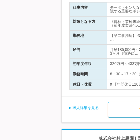
仕事内容
モータ・センサな
認する重要なポジ
対象となる方
《職種・業種未経
（前年度実績4.
勤務地
【第二事務所】 
…
給与
月給185,000
3ヶ月（待遇に…
初年度年収
320万円～433万
勤務時間
8：30～17：3
休日・休暇
# 【年間休日12
求人詳細を見る
株式会社村上農園 |