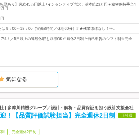
転勤あり】月給45万円以上+インセンティブ内訳：基本給23万円＋秘密保持手当4
0万円…
万円
0 または 9：00～18：00（実働8時間／休憩60分）# ★残業ほぼなし！平…
5.7%！／5日以上の連続休暇も取得OK♪* 週休2日制┗自己申告のシフト制※完全…
気になる
社 | 多摩川精機グループ／設計・解析・品質保証を担う設計支援会社
歓迎！【品質評価試験担当】完全週休2日制
正社員
不問
完全週休2日制