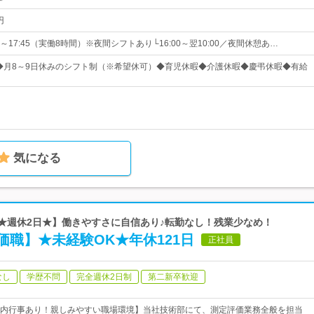
円
5～17:45（実働8時間）※夜間シフトあり└16:00～翌10:00／夜間休憩あ…
】◆月8～9日休みのシフト制（※希望休可）◆育児休暇◆介護休暇◆慶弔休暇◆有給
気になる
【★週休2日★】働きやすさに自信あり♪転勤なし！残業少なめ！
職】★未経験OK★年休121日
正社員
なし
学歴不問
完全週休2日制
第二新卒歓迎
内行事あり！親しみやすい職場環境】当社技術部にて、測定評価業務全般を担当