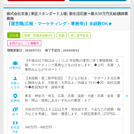
株式会社京進 | 東証スタンダード上場│新生活応援⇒最大35万円支給/講師業
務無
【運営職(広報・マーケティング・事務等)】未経験OK★
正社員
職種・業種未経験OK
急募
第二新卒歓迎
女性のおしごと掲載中
情報更新日：2026/07/31
終了予定日：
2026/08/31
【午後出社で朝はゆっくり♪】学習塾の運営に伴う事務業務、広
報、マーケティング業務などをお任せします。◆上司・先輩・人
仕事内容
事部みんながサポート！
【未経験・第二新卒歓迎】「子どもが好き」「サポートする仕事
に興味がある」方歓迎！大卒以上／35歳まで(※)◆20・30代活躍
対象と
中◆教員免許等・資格不要
なる方
東京・神奈川・埼玉・広島・京都・滋賀・大阪・兵庫・奈良・愛
知・岡山・徳島にあるいずれかの教室・オフ…
勤務地
月給25万円以上※上記は大卒・初任給です。※あなたの経験・能
力などを考慮し、加給・優遇します。※固定残業代（2万円以…
給与
340万円～450万円
初年度
年収