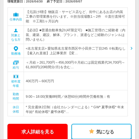
情報更新日：2026/04/30
終了予定日：
2026/09/07
【元請け8割】物販店・サービス店など、街中にあるお店の内装
工事の管理業務を行います。※担当現場数1～2件 ※直行直帰可
仕事内容
能 ※工期1ヶ月以内
【必須】■普通自動車免許(AT限定可) ■施工管理のご経験者（内
装、建築、建設、解体、プラント、派遣などご経験のジャンルは
対象と
問いません）
なる方
<名古屋支店> 愛知県名古屋市西区中小田井二丁目245 ※転勤なし
【雇入れ直後】上記事業所 【変…
勤務地
＜月給＞261,700円～456,000円※月給には固定残業代34,700円～
61,800円(20時間分/月)を含む…
給与
400万円～600万円
初年度
年収
勤務
9:00～18:00(実働8時間／休憩60分)時間外労働有無：有
時間
* 完全週休2日制（会社カレンダーによる）* GW* 夏季休暇* 年末
休日
休暇
年始* 有給休暇* 慶弔休暇*…
求人詳細を見る
気になる