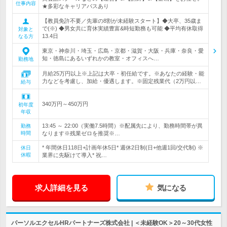
仕事内容
★多彩なキャリアパスあり
【教員免許不要／先輩の8割が未経験スタート】◆大卒、35歳ま
で(※) ◆男女共に育休実績豊富&時短勤務も可能 ◆平均有休取得
対象と
13.4日
なる方
東京・神奈川・埼玉・広島・京都・滋賀・大阪・兵庫・奈良・愛
知・徳島にあるいずれかの教室・オフィスへ…
勤務地
月給25万円以上※上記は大卒・初任給です。※あなたの経験・能
力などを考慮し、加給・優遇します。※固定残業代（2万円以…
給与
340万円～450万円
初年度
年収
13:45 ～ 22:00（実働7.5時間）※配属先により、勤務時間帯が異
勤務
時間
なります※残業ゼロを推奨※…
* 年間休日118日+計画年休5日* 週休2日制(日+他週1回/交代制) ※
休日
休暇
業界に先駆けて導入* 祝…
求人詳細を見る
気になる
パーソルエクセルHRパートナーズ株式会社 | ＜未経験OK＞20～30代女性