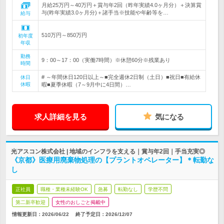
月給25万円～40万円＋賞与年2回（昨年実績4.0ヶ月分）＋決算賞
与(昨年実績3.0ヶ月分)＋諸手当※技能や年齢等を…
給与
510万円～850万円
初年度
年収
勤務
9：00～17：00（実働7時間）※休憩60分※残業あり
時間
# ～年間休日120日以上～■完全週休2日制（土日）■祝日■有給休
休日
休暇
暇■夏季休暇（7～9月中に4日間）…
求人詳細を見る
気になる
光アスコン株式会社 | 地域のインフラを支える｜賞与年2回｜手当充実◎
《京都》医療用廃棄物処理の【プラントオペレーター】＊転勤な
し
正社員
職種・業種未経験OK
急募
転勤なし
学歴不問
第二新卒歓迎
女性のおしごと掲載中
情報更新日：2026/06/22
終了予定日：
2026/12/07