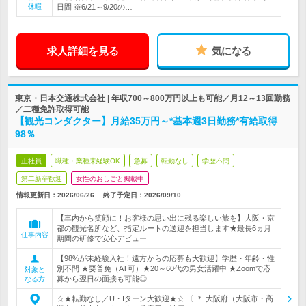
休暇
日間 ※6/21～9/20の…
求人詳細を見る
気になる
東京・日本交通株式会社 | 年収700～800万円以上も可能／月12～13回勤務
／二種免許取得可能
【観光コンダクター】月給35万円～*基本週3日勤務*有給取得
98％
正社員
職種・業種未経験OK
急募
転勤なし
学歴不問
第二新卒歓迎
女性のおしごと掲載中
情報更新日：2026/06/26
終了予定日：
2026/09/10
【車内から笑顔に！お客様の思い出に残る楽しい旅を】大阪・京
都の観光名所など、指定ルートの送迎を担当します★最長6ヵ月
仕事内容
期間の研修で安心デビュー
【98%が未経験入社！遠方からの応募も大歓迎】学歴・年齢・性
別不問 ★要普免（AT可）★20～60代の男女活躍中 ★Zoomで応
対象と
募から翌日の面接も可能◎
なる方
☆★転勤なし／U・Iターン大歓迎★☆ 〔 ＊ 大阪府（大阪市・高