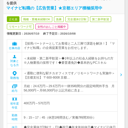
を提供
マイナビ転職の【広告営業】★京都エリア積極採用中
正社員
職種・業種未経験OK
急募
完全週休2日制
第二新卒歓迎
リモートワーク可
女性のおしごと掲載中
情報更新日：2026/07/10
終了予定日：
2026/10/08
【採用パートナーとしてお客様と二人三脚で課題を解決！】『マ
イナビ転職』の企画提案営業をお任せします。
仕事内容
＜未経験・第二新卒歓迎＞◆1年以上の社会人経験をお持ちの方
対象と
※人物重視の採用です！◆要普通免許◆基本的なPCスキル
なる方
＜通勤に便利な駅チカオフィスです／リモートワークも実施中＞
【京都支社】 〒600-8008 京都…
勤務地
月給：24.6万円～29.6万円※一律35時間分の固定時間外手当 月
56,000円～月68,000円が上記月給に含ま…
給与
400万円～570万円
初年度
年収
勤務
9：15～17：45（休憩1時間含む／実働7時間30分）
時間
◆完全週休2日制(土・日)◆祝日◆年末年始休日◆マイナビ公休日
休日