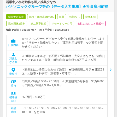
活躍中／在宅勤務も可／残業少なめ
パナソニックグループ等の【データ入力事務】★社員雇用前提
紹介予定派遣
職種・業種未経験OK
急募
転勤なし
学歴不問
完全週休2日制
第二新卒歓迎
リモートワーク可
女性のおしごと掲載中
情報更新日：2026/07/17
終了予定日：
2026/09/03
☆*オフィスワークデビューも安心♪簡単な業務からお任せします
☆*「リモート勤務がしたい」「電話対応は苦手」など希望を聞
仕事内容
かせてください！
☆*経験やスキルは一切不問☆*週3勤務・完全在宅などもご相談く
対象と
ださい★ネイル・髪型・服装自由 ★年収400万円以上も可
なる方
《勤務地はご希望に合わせて決定》 ★積極採用エリア★ 東京23
区・大阪市・神戸市・京都市・草津市・…
勤務地
◇関東／時給1,500～2,100円 ⇒ 派遣期間の月収例：33万6,000
円◇関西／時給1,300～1,850円 …
給与
350万円～450万円
初年度
年収
・9：00～17：30・9：00～17：00・9：00～18：00・10：00～
勤務
時間
18：00 など※就…