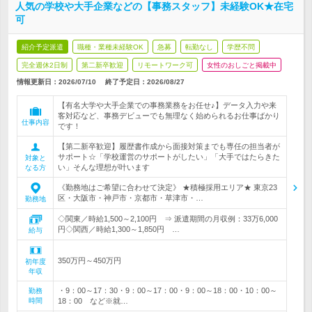
人気の学校や大手企業などの【事務スタッフ】未経験OK★在宅
可
紹介予定派遣
職種・業種未経験OK
急募
転勤なし
学歴不問
完全週休2日制
第二新卒歓迎
リモートワーク可
女性のおしごと掲載中
情報更新日：2026/07/10
終了予定日：
2026/08/27
【有名大学や大手企業での事務業務をお任せ♪】データ入力や来
客対応など、事務デビューでも無理なく始められるお仕事ばかり
仕事内容
です！
【第二新卒歓迎】履歴書作成から面接対策までも専任の担当者が
サポート☆「学校運営のサポートがしたい」「大手ではたらきた
対象と
い」そんな理想が叶います
なる方
《勤務地はご希望に合わせて決定》 ★積極採用エリア★ 東京23
区・大阪市・神戸市・京都市・草津市・…
勤務地
◇関東／時給1,500～2,100円 ⇒ 派遣期間の月収例：33万6,000
円◇関西／時給1,300～1,850円 …
給与
350万円～450万円
初年度
年収
・9：00～17：30・9：00～17：00・9：00～18：00・10：00～
勤務
時間
18：00 など※就…