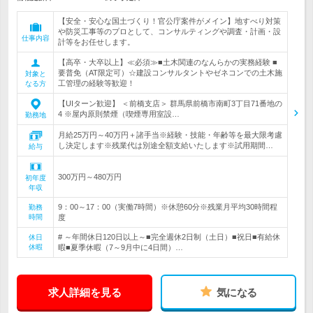
【安全・安心な国土づくり！官公庁案件がメイン】地すべり対策
や防災工事等のプロとして、コンサルティングや調査・計画・設
仕事内容
計等をお任せします。
【高卒・大卒以上】≪必須≫■土木関連のなんらかの実務経験 ■
要普免（AT限定可）☆建設コンサルタントやゼネコンでの土木施
対象と
工管理の経験等歓迎！
なる方
【UIターン歓迎】 ＜前橋支店＞ 群馬県前橋市南町3丁目71番地の
4 ※屋内原則禁煙（喫煙専用室設…
勤務地
月給25万円～40万円＋諸手当※経験・技能・年齢等を最大限考慮
し決定します※残業代は別途全額支給いたします※試用期間…
給与
300万円～480万円
初年度
年収
9：00～17：00（実働7時間）※休憩60分※残業月平均30時間程
勤務
時間
度
# ～年間休日120日以上～■完全週休2日制（土日）■祝日■有給休
休日
休暇
暇■夏季休暇（7～9月中に4日間）…
求人詳細を見る
気になる