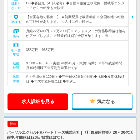
OK◆要普免（AT限定可）◆自動車整備士や電気・機械系エンジ
対象と
ニアからの転身も大歓迎
なる方
【全国各地で募集！】 ★初期配属は希望考慮 ※全国各地へ転勤
の可能性があります。 ※入社に伴い転居…
勤務地
月給22万600円～58万2000円※アジャスターの資格取得後は給与
がアップします。※残業代は別途全額支給します。※…
給与
353万円～966万円
初年度
年収
9：00～16：45（実働6時間45分・休憩1時間）※平均残業時間：
勤務
時間
月10時間以下※原則定時退社です…
# ＜年間休日120日＞◆完全週休2日制(土日)◆祝日◆夏期休暇(3
休日
休暇
日)◆年末年始休暇(1日)◆年次…
求人詳細を見る
気になる
新着
パーソルエクセルHRパートナーズ株式会社 | 《社員雇用前提》20～30代活
躍中/年間休日120日/残業ほぼなし