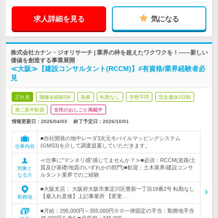
求人詳細を見る
気になる
株式会社カナン・ジオリサーチ | 業界の枠を超えたワクワクを！――新しい
価値を創造する事業展開
≪大阪≫【建設コンサルタント(RCCM)】#有資格/業界経験者必
見
正社員
職種未経験OK
急募
転勤なし
学歴不問
完全週休2日制
第二新卒歓迎
女性のおしごと掲載中
情報更新日：2026/04/03
終了予定日：
2026/10/01
■自社開発の地中レーダ3次元モバイルマッピングシステム
(GMS3)を介して調査提案していただきます。
仕事内容
≪仕事に"マンネリ感”感じてませんか？≫■必須：RCCM(道路/土
質及び基礎/地質のいずれかの部門)■歓迎：土木業界/建設コンサ
対象と
ルタント業界でのご経験
なる方
■大阪支店： 大阪府大阪市東淀川区豊新一丁目19番2号 転勤なし
【雇入れ直後】上記事業所 【変更…
勤務地
■月給：295,000円～355,000円※※一律固定の手当：勤務地手当