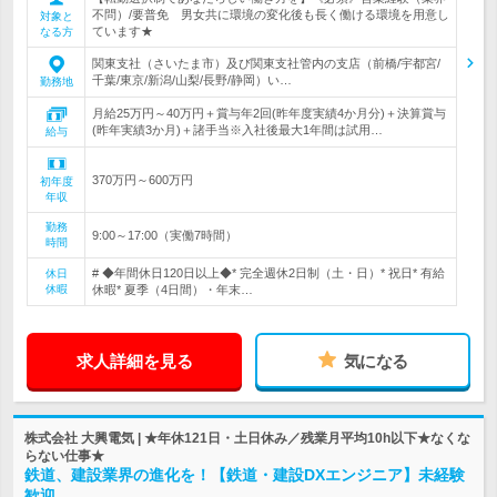
不問）/要普免 男女共に環境の変化後も長く働ける環境を用意し
対象と
ています★
なる方
関東支社（さいたま市）及び関東支社管内の支店（前橋/宇都宮/
千葉/東京/新潟/山梨/長野/静岡）い…
勤務地
月給25万円～40万円＋賞与年2回(昨年度実績4か月分)＋決算賞与
(昨年実績3か月)＋諸手当※入社後最大1年間は試用…
給与
370万円～600万円
初年度
年収
勤務
9:00～17:00（実働7時間）
時間
# ◆年間休日120日以上◆* 完全週休2日制（土・日）* 祝日* 有給
休日
休暇
休暇* 夏季（4日間）・年末…
求人詳細を見る
気になる
株式会社 大興電気 | ★年休121日・土日休み／残業月平均10h以下★なくな
らない仕事★
鉄道、建設業界の進化を！【鉄道・建設DXエンジニア】未経験
歓迎