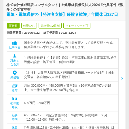
株式会社修成建設コンサルタント | ＃健康経営優良法人2024 #公共案件で数
多くの受賞歴有
電気・電気通信の【発注者支援】経験者歓迎／年間休日127日
正社員
転勤なし
完全週休2日制
リモートワーク可
情報更新日：2026/07/22
終了予定日：
2026/12/24
国土交通省や各自治体にて、発注者支援として資料整理・作成、
積算業務のいずれかの業務をお任せします。
仕事内容
＼経験者歓迎！／【必須】道路・河川工事に関わる電気工事/通信
対象と
設備の設計・施工管理・積算の経験
なる方
【本社】 大阪府大阪市北区野崎町7-8 梅田パークビル8F 【国土
交通省・各自治体での常駐勤務】…
勤務地
月給 300,000円～450,000円＋賞与2回（10年連続賞与7カ月以
上）※一律支給手当 25,000円を含む※…
給与
600万円～850万円
初年度
年収
# 9：00～17：30所定労働時間：7時間30分休憩時間：60分
勤務
時間
（12:00～13:00）時間外労…
# 年間休日127日* 完全週休2日制（土・日）* 祝日* 夏季休暇（2
休日