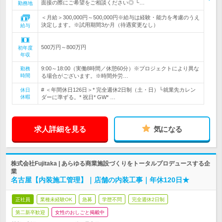
面接の際にご希望をご相談ください◎ └…
勤務地
＜月給＞300,000円～500,000円※給与は経験・能力を考慮のうえ
決定します。※試用期間3か月（待遇変更なし）
給与
500万円～800万円
初年度
年収
9:00～18:00（実働8時間／休憩60分）※プロジェクトにより異な
勤務
時間
る場合がございます。※時間外労…
# ＜年間休日126日＞* 完全週休2日制（土・日）└就業先カレン
休日
休暇
ダーに準ずる。* 祝日* GW* …
求人詳細を見る
気になる
株式会社Fujitaka | あらゆる商業施設づくりをトータルプロデュースする企
業
名古屋【内装施工管理】｜店舗の内装工事｜年休120日★
正社員
業種未経験OK
急募
学歴不問
完全週休2日制
第二新卒歓迎
女性のおしごと掲載中