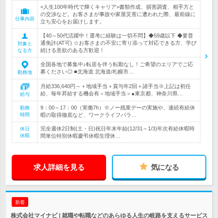
<人生100年時代で輝くキャリア>書類作成、損害調査、相手方と
の交渉など。お客さまが事故や家屋災害に遭われた際、最前線に
仕事内容
立ち安心をお届けします。
【40～50代活躍中！選考に経験は一切不問】◆59歳以下 ◆要普
通免許(AT可) ☆お客さまの不安に寄り添って対応できる方、学び
対象と
続ける意欲のある方歓迎！
なる方
全国各地で募集中♪転居を伴う転勤なし！ご希望のエリアでご応
募ください◎ ■北海道 北海道/札幌市…
勤務地
月給336,640円～＋地域手当＋賞与年2回＋諸手当※上記は初任
給、毎年昇給する機会有＜地域手当＞●東京都、神奈川県…
給与
9：00～17：00（実働7h）※ノー残業デーの実施や、連続有給休
勤務
時間
暇の取得徹底など、ワークライフバラ…
完全週休2日制(土・日)祝日年末年始(12/31～1/3)年次有給休暇時
休日
休暇
間単位特別休暇慶弔休暇生理休…
求人詳細を見る
気になる
新着
株式会社マイナビ | 就職や転職などのあらゆる人生の岐路を支えるサービス