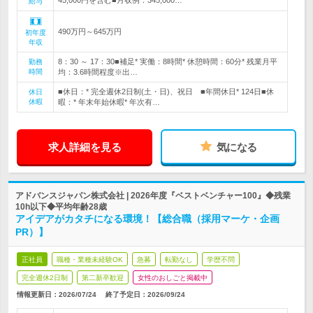
45,000円を含む■月収例：345,000…
給与
490万円～645万円
初年度
年収
8：30 ～ 17：30■補足* 実働：8時間* 休憩時間：60分* 残業月平
勤務
時間
均：3.6時間程度※出…
■休日：* 完全週休2日制(土・日)、祝日 ■年間休日* 124日■休
休日
休暇
暇：* 年末年始休暇* 年次有…
求人詳細を見る
気になる
アドバンスジャパン株式会社 | 2026年度『ベストベンチャー100』◆残業
10h以下◆平均年齢28歳
アイデアがカタチになる環境！【総合職（採用マーケ・企画
PR）】
正社員
職種・業種未経験OK
急募
転勤なし
学歴不問
完全週休2日制
第二新卒歓迎
女性のおしごと掲載中
情報更新日：2026/07/24
終了予定日：
2026/09/24