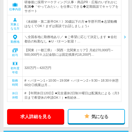
研修後に採用マーケティング/人事・商品PR・広報のいずれかに
配属◆「やってみたい」を仕事にできる◆定期面談でキャリアを
仕事内容
サポート
《未経験・第二新卒OK！》30歳以下の方★学歴不問★志望動機
対象と
はなくてOK！まずは面談でお話しましょう♪
なる方
＼全国各地に勤務地あり／ ★ご希望に応じて決定します ★会社
都合の転勤なし ★U・Iターン歓迎！…
勤務地
【関東（一都三県）・関西・北関東エリア】月給270,000円～
500,000円※上記金額には固定残業代18,200円…
給与
320万円～420万円
初年度
年収
# ＜パターン1＞10:00～19:00# ＜パターン2＞9:30～18:30※休憩
勤務
時間
60分◎残業は月…
# 【年間休日120日】■完全週休2日制※曜日は配属先による（月3
休日
休暇
日まで希望休の申請OK！）■有給休…
求人詳細を見る
気になる