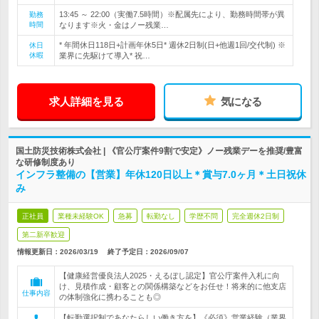
13:45 ～ 22:00（実働7.5時間）※配属先により、勤務時間帯が異
勤務
時間
なります※火・金はノー残業…
* 年間休日118日+計画年休5日* 週休2日制(日+他週1回/交代制) ※
休日
休暇
業界に先駆けて導入* 祝…
求人詳細を見る
気になる
国土防災技術株式会社 | 《官公庁案件9割で安定》ノー残業デーを推奨/豊富
な研修制度あり
インフラ整備の【営業】年休120日以上＊賞与7.0ヶ月＊土日祝休
み
正社員
業種未経験OK
急募
転勤なし
学歴不問
完全週休2日制
第二新卒歓迎
情報更新日：2026/03/19
終了予定日：
2026/09/07
【健康経営優良法人2025・えるぼし認定】官公庁案件入札に向
け、見積作成・顧客との関係構築などをお任せ！将来的に他支店
仕事内容
の体制強化に携わることも◎
【転勤選択制であなたらしい働き方を】《必須》営業経験（業界