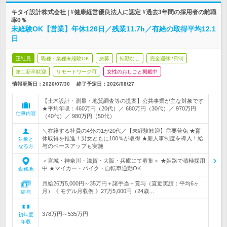
キタイ設計株式会社 | #健康経営優良法人に認定 #過去3年間の採用者の離職
率0％
未経験OK【営業】年休126日／残業11.7h／有給の取得平均12.1
日
正社員
職種・業種未経験OK
急募
転勤なし
完全週休2日制
第二新卒歓迎
リモートワーク可
女性のおしごと掲載中
情報更新日：2026/07/30
終了予定日：
2026/08/27
【土木設計・測量・地質調査等の提案】公共事業が主な対象です
★平均年収：460万円（20代）／ 680万円（30代）／ 970万円
仕事内容
（40代）／ 980万円（50代）
＼在籍する社員の4分の1が20代／【未経験歓迎】◎要普免 ★育
休取得を推進！男女ともに100％が取得 ★新人事制度を導入！給
対象と
与のベースアップも実施
なる方
＜宮城・神奈川・滋賀・大阪・兵庫にて募集＞ ★姫路で積極採用
中 ★マイカー・バイク・自転車通勤OK…
勤務地
月給26万5,000円～35万円＋諸手当＋賞与（直近実績：平均6ヶ
月）《 モデル月収例 》27万5,000円（24歳…
給与
378万円～535万円
初年度
年収