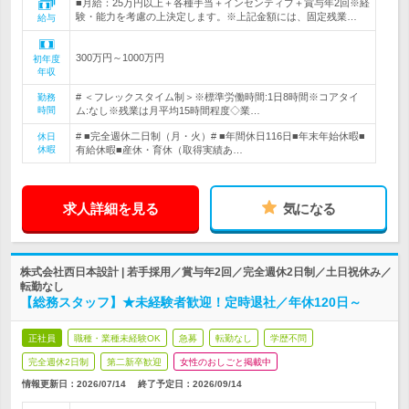
■月給：25万円以上＋各種手当＋インセンティブ＋賞与年2回※経
験・能力を考慮の上決定します。※上記金額には、固定残業…
給与
300万円～1000万円
初年度
年収
# ＜フレックスタイム制＞※標準労働時間:1日8時間※コアタイ
勤務
時間
ム:なし※残業は月平均15時間程度◇業…
# ■完全週休二日制（月・火）# ■年間休日116日■年末年始休暇■
休日
休暇
有給休暇■産休・育休（取得実績あ…
求人詳細を見る
気になる
株式会社西日本設計 | 若手採用／賞与年2回／完全週休2日制／土日祝休み／
転勤なし
【総務スタッフ】★未経験者歓迎！定時退社／年休120日～
正社員
職種・業種未経験OK
急募
転勤なし
学歴不問
完全週休2日制
第二新卒歓迎
女性のおしごと掲載中
情報更新日：2026/07/14
終了予定日：
2026/09/14