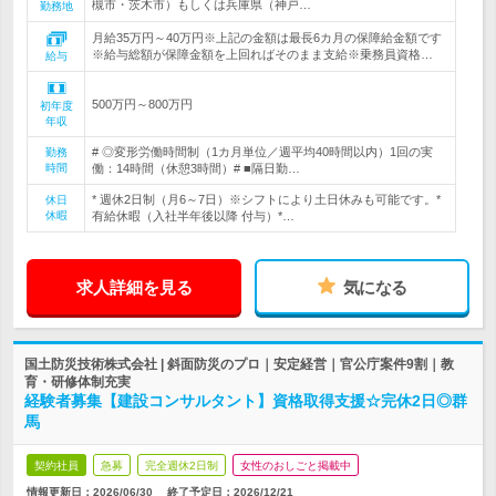
槻市・茨木市）もしくは兵庫県（神戸…
勤務地
月給35万円～40万円※上記の金額は最長6カ月の保障給金額です
※給与総額が保障金額を上回ればそのまま支給※乗務員資格…
給与
500万円～800万円
初年度
年収
# ◎変形労働時間制（1カ月単位／週平均40時間以内）1回の実
勤務
時間
働：14時間（休憩3時間）# ■隔日勤…
* 週休2日制（月6～7日）※シフトにより土日休みも可能です。*
休日
休暇
有給休暇（入社半年後以降 付与）*…
求人詳細を見る
気になる
国土防災技術株式会社 | 斜面防災のプロ｜安定経営｜官公庁案件9割｜教
育・研修体制充実
経験者募集【建設コンサルタント】資格取得支援☆完休2日◎群
馬
契約社員
急募
完全週休2日制
女性のおしごと掲載中
情報更新日：2026/06/30
終了予定日：
2026/12/21