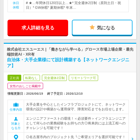
# ★…年間休日120日以上…★* 完全週休2日制（原則土日・祝
休日
休暇
日）* GW休暇* 夏期休暇* 年末…
求人詳細を見る
気になる
株式会社エスユーエス | 「働きながら学べる」グロース市場上場企業・最先
端技術AI・XR有
自治体・大手企業様にて設計構築する【ネットワークエンジニ
ア】
正社員
転勤なし
完全週休2日制
リモートワーク可
女性のおしごと掲載中
情報更新日：2026/06/19
終了予定日：
2026/12/10
大手企業を中心としたインフラプロジェクトにて、ネットワーク
環境の設計や構築から運用保守、障害対応までをお任せします。
仕事内容
エンジニアファーストの環境！＜必須要件＞インフラエンジニア
として何らかの業務経験をお持ちの方◎将来的には上流工程への
対象と
チャレンジも可能です！
なる方
◎名古屋市内のプロジェクト先 └ご希望エリアを選択可能です！