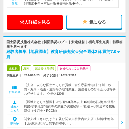
休暇
(年5日)◆年次有給休暇◆慶弔休暇◆特…
求人詳細を見る
気になる
国土防災技術株式会社 | 斜面防災のプロ｜安定経営｜福利厚生充実｜転勤有
無を選べます
経験者募集【地質調査】教育研修充実☆完全週休2日/賞与7.0ヶ
月
正社員
急募
完全週休2日制
女性のおしごと掲載中
情報更新日：2026/06/23
終了予定日：
2026/12/14
【安全・安心な国土づくりに貢献！官公庁案件9割】河川・砂
防・海岸・治山・道路等の地質調査、発注者との打ち合わせ等を
仕事内容
お任せします。 ☆年休120日
【即戦力として活躍】≪必須≫■高卒以上 ■河川/砂防/海岸/道路/
橋梁/軟弱地盤/地質等の調査の実務経験 ≪歓迎≫◇関連する技術
対象と
資格（技術士・RCCM）
なる方
関東支社（さいたま市）及び関東支社管内の支店（前橋/宇都宮/
千葉/東京/新潟/山梨/長野/静岡）い…
勤務地