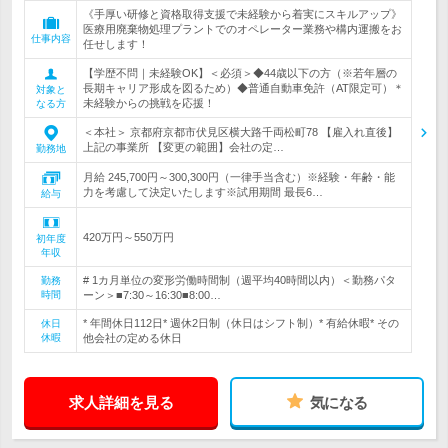
《手厚い研修と資格取得支援で未経験から着実にスキルアップ》
医療用廃棄物処理プラントでのオペレーター業務や構内運搬をお
仕事内容
任せします！
【学歴不問｜未経験OK】＜必須＞◆44歳以下の方（※若年層の
長期キャリア形成を図るため）◆普通自動車免許（AT限定可）＊
対象と
未経験からの挑戦を応援！
なる方
＜本社＞ 京都府京都市伏見区横大路千両松町78 【雇入れ直後】
上記の事業所 【変更の範囲】会社の定…
勤務地
月給 245,700円～300,300円（一律手当含む）※経験・年齢・能
力を考慮して決定いたします※試用期間 最長6…
給与
420万円～550万円
初年度
年収
# 1カ月単位の変形労働時間制（週平均40時間以内）＜勤務パタ
勤務
時間
ーン＞■7:30～16:30■8:00…
* 年間休日112日* 週休2日制（休日はシフト制）* 有給休暇* その
休日
休暇
他会社の定める休日
求人詳細を見る
気になる