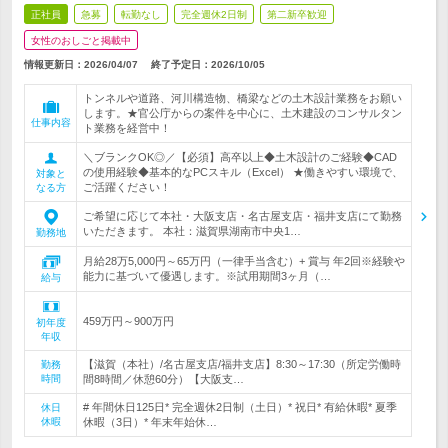
正社員
急募
転勤なし
完全週休2日制
第二新卒歓迎
女性のおしごと掲載中
情報更新日：2026/04/07
終了予定日：
2026/10/05
トンネルや道路、河川構造物、橋梁などの土木設計業務をお願い
します。★官公庁からの案件を中心に、土木建設のコンサルタン
仕事内容
ト業務を経営中！
＼ブランクOK◎／【必須】高卒以上◆土木設計のご経験◆CAD
の使用経験◆基本的なPCスキル（Excel） ★働きやすい環境で、
対象と
ご活躍ください！
なる方
ご希望に応じて本社・大阪支店・名古屋支店・福井支店にて勤務
いただきます。 本社：滋賀県湖南市中央1…
勤務地
月給28万5,000円～65万円（一律手当含む）+ 賞与 年2回※経験や
能力に基づいて優遇します。※試用期間3ヶ月（…
給与
459万円～900万円
初年度
年収
【滋賀（本社）/名古屋支店/福井支店】8:30～17:30（所定労働時
勤務
時間
間8時間／休憩60分）【大阪支…
# 年間休日125日* 完全週休2日制（土日）* 祝日* 有給休暇* 夏季
休日
休暇
休暇（3日）* 年末年始休…