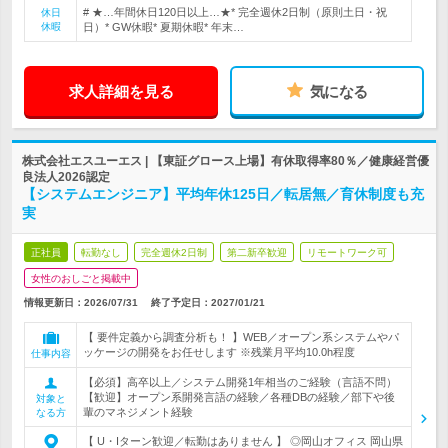
# ★…年間休日120日以上…★* 完全週休2日制（原則土日・祝
休日
休暇
日）* GW休暇* 夏期休暇* 年末…
求人詳細を見る
気になる
株式会社エスユーエス | 【東証グロース上場】有休取得率80％／健康経営優
良法人2026認定
【システムエンジニア】平均年休125日／転居無／育休制度も充
実
正社員
転勤なし
完全週休2日制
第二新卒歓迎
リモートワーク可
女性のおしごと掲載中
情報更新日：2026/07/31
終了予定日：
2027/01/21
【 要件定義から調査分析も！ 】WEB／オープン系システムやパ
ッケージの開発をお任せします ※残業月平均10.0h程度
仕事内容
【必須】高卒以上／システム開発1年相当のご経験（言語不問）
【歓迎】オープン系開発言語の経験／各種DBの経験／部下や後
対象と
輩のマネジメント経験
なる方
【 U・Iターン歓迎／転勤はありません 】 ◎岡山オフィス 岡山県