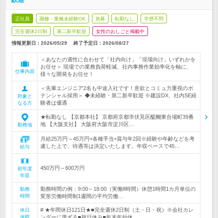
正社員
職種・業種未経験OK
急募
転勤なし
学歴不問
完全週休2日制
第二新卒歓迎
女性のおしごと掲載中
情報更新日：2026/05/29
終了予定日：
2026/08/27
＜あなたの適性に合わせて「社内向け」「現場向け」いずれかを
お任せ＞ 現場での業務負荷軽減、社内事務作業効率化を軸に、
仕事内容
様々な開発をお任せ！
＜先輩エンジニア2名も中途入社です！意欲とコミュ力重視のポ
テンシャル採用＞ ◆未経験・第二新卒歓迎 ※建設DX、社内SE経
対象と
験者は優遇
なる方
★転勤なし 【京都本社】 京都府京都市伏見区醍醐東合場町39番
地 【大阪支社】 大阪府大阪市淀川区…
勤務地
月給25万円～45万円+各種手当+賞与年2回※経験や年齢などを考
慮した上で、待遇等は決定いたします。年収ベースで45…
給与
450万円～600万円
初年度
年収
勤務時間の例：9:00～18:00（実働8時間）休憩1時間1カ月単位の
勤務
時間
変形労働時間制1週間の平均労働…
# ★年間休日121日★■完全週休2日制（土・日・祝）※会社カレ
休日
休暇
ンダーに準ずる■祝日休み■年末年始休…