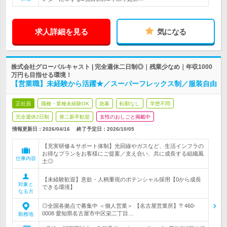
求人詳細を見る
気になる
株式会社グローバルキャスト | 完全週休二日制◎｜残業少なめ｜年収1000
万円も目指せる環境！
【営業職】未経験から活躍★／スーパーフレックス制／服装自由
正社員
職種・業種未経験OK
急募
転勤なし
学歴不問
完全週休2日制
第二新卒歓迎
女性のおしごと掲載中
情報更新日：2026/04/16
終了予定日：
2026/10/05
【充実研修＆サポート体制】光回線やガスなど、生活インフラの
お得なプランをお客様にご提案／支え合い、共に成長する組織風
仕事内容
土◎
【未経験歓迎】意欲・人柄重視のポテンシャル採用【0から成長
対象と
できる環境】
なる方
◎全国各拠点で募集中 ＜個人営業＞ 【名古屋営業所】〒460-
0008 愛知県名古屋市中区栄二丁目…
勤務地