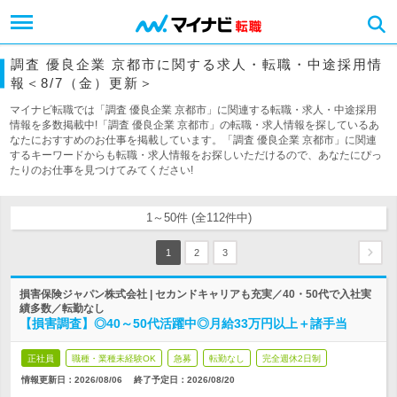
調査 優良企業 京都市に関する求人・転職・中途採用情
報＜8/7（金）更新＞
マイナビ転職では「調査 優良企業 京都市」に関連する転職・求人・中途採用
情報を多数掲載中!「調査 優良企業 京都市」の転職・求人情報を探しているあ
なたにおすすめのお仕事を掲載しています。「調査 優良企業 京都市」に関連
するキーワードからも転職・求人情報をお探しいただけるので、あなたにぴっ
たりのお仕事を見つけてみてください!
1～50件 (全112件中)
1
2
3
損害保険ジャパン株式会社 | セカンドキャリアも充実／40・50代で入社実
績多数／転勤なし
【損害調査】◎40～50代活躍中◎月給33万円以上＋諸手当
正社員
職種・業種未経験OK
急募
転勤なし
完全週休2日制
情報更新日：2026/08/06
終了予定日：
2026/08/20