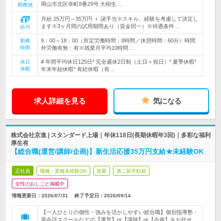
岡山市北区幸町8番29号 大樹生…
勤務地
月給 25万円～35万円 ＋ 諸手当※スキル、経験を考慮して決定し
ます※3ヶ月間の試用期間あり（賃金同一）※待遇条件…
給与
9：00～18：00（所定労働時間：8時間／休憩時間：60分）時間
勤務
時間
外労働有無：有※残業月平均10時間…
# 年間平均休日125日* 完全週休2日制（土日＋祝日）* 夏季休暇*
休日
休暇
年末年始休暇* 有給休暇（有…
求人詳細を見る
気になる
株式会社京進 | スタンダード上場｜年休118日(長期休暇年3回)｜多彩な福利
厚生有
【総合職(運営/講師/企画)】新生活応援35万円支給★未経験OK
正社員
職種・業種未経験OK
急募
第二新卒歓迎
女性のおしごと掲載中
情報更新日：2026/07/31
終了予定日：
2026/09/14
【一人ひとりの個性・強みを活かしやすい総合職】個別指導塾・
英会話スクールなどの【運営】or【講師】or【企画】をお任せ。