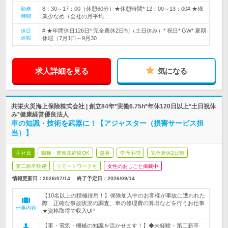
8：30～17：00（休憩60分）★休憩時間* 12：00～13：00# ★残
勤務
時間
業少なめ（全社の月平均…
# ★年間休日126日* 完全週休2日制（土日休み）* 祝日* GW* 夏期
休日
休暇
休暇（7月1日～9月30…
求人詳細を見る
気になる
共栄火災海上保険株式会社 | 創立84年*実働6.75h*年休120日以上*土日祝休
み*健康経営優良法人
車の知識・技術を武器に！【アジャスター（損害サービス担
当）】
正社員
職種・業種未経験OK
急募
学歴不問
完全週休2日制
第二新卒歓迎
リモートワーク可
女性のおしごと掲載中
情報更新日：2026/07/14
終了予定日：
2026/09/14
【10名以上の積極採用！】保険加入中のお客様が事故に遭われた
際、正確な事故状況の調査、車の修理費の算出などを行うお仕事
仕事内容
★資格取得で収入UP
【車・電気・機械の知識を活かせます！】◆未経験・第二新卒