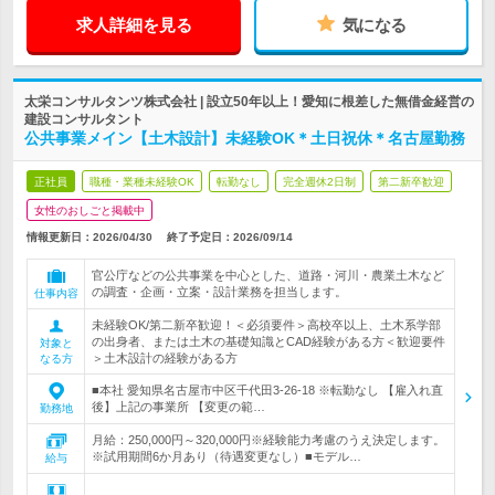
求人詳細を見る
気になる
太栄コンサルタンツ株式会社 | 設立50年以上！愛知に根差した無借金経営の
建設コンサルタント
公共事業メイン【土木設計】未経験OK＊土日祝休＊名古屋勤務
正社員
職種・業種未経験OK
転勤なし
完全週休2日制
第二新卒歓迎
女性のおしごと掲載中
情報更新日：2026/04/30
終了予定日：
2026/09/14
官公庁などの公共事業を中心とした、道路・河川・農業土木など
の調査・企画・立案・設計業務を担当します。
仕事内容
未経験OK/第二新卒歓迎！＜必須要件＞高校卒以上、土木系学部
の出身者、または土木の基礎知識とCAD経験がある方＜歓迎要件
対象と
＞土木設計の経験がある方
なる方
■本社 愛知県名古屋市中区千代田3-26-18 ※転勤なし 【雇入れ直
後】上記の事業所 【変更の範…
勤務地
月給：250,000円～320,000円※経験能力考慮のうえ決定します。
※試用期間6か月あり（待遇変更なし）■モデル…
給与