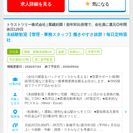
求人詳細を見る
気になる
トラストツリー株式会社 | 業績好調！前年対比倍増で、全社員に還元◎年間
休日120日
未経験歓迎【管理・事務スタッフ】働きやすさ抜群！毎日定時退
社
正社員
職種・業種未経験OK
急募
転勤なし
学歴不問
完全週休2日制
第二新卒歓迎
情報更新日：2026/07/24
終了予定日：
2026/09/24
《会社の躍進をバックオフィスから支える》■営業サポート/総務/
経理/広報など多彩な一般事務業務全般をお任せします。★SNS発
仕事内容
信でアイデア活かせる◎
《未経験歓迎！業務中に宅建・簿記などずっと活かせる資格の勉
強してOK》■高卒以上■普通自動車免許（AT限定可）■基本的な
対象と
PCスキル（Word・Excel）
なる方
《転勤無し！通勤に便利な金山駅からすぐ◎》 ■愛知県名古屋市
中区金山4丁目3番20号 第1タツミビ…
勤務地
月給20万8,000円～28万円＋各種手当+賞与年2回（平均5ヶ月分以
上）※経験・年齢・資格・スキルなどを考慮の上、…
給与