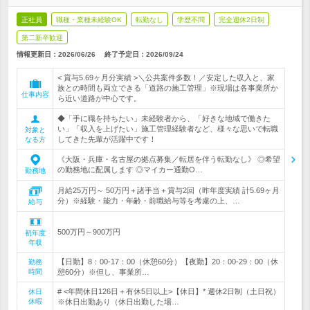
正社員
職種・業種未経験OK
転勤なし
学歴不問
完全週休2日制
第二新卒歓迎
情報更新日：2026/06/26
終了予定日：
2026/09/24
< 賞与5.69ヶ月分実績 >＼公共案件多数！／安定した収入と、家
族との時間も両立できる「道路の施工管理」※現場は各事業所か
仕事内容
ら近い道路が中心です。
◆「手に職を持ちたい」未経験者から、「好きな地域で働きた
い」「収入を上げたい」施工管理経験者など、様々な思いで転職
対象と
してきた先輩が活躍中です！
なる方
《大阪・兵庫・名古屋の拠点募集／転居を伴う転勤なし》 ◎希望
の勤務地に配属します ◎マイカー通勤O…
勤務地
月給25万円～ 50万円＋諸手当＋賞与2回（昨年度実績 計5.69ヶ月
分）※経験・能力・年齢・前職給与等を考慮の上、…
給与
500万円～900万円
初年度
年収
【日勤】8：00-17：00（休憩60分）【夜勤】20：00-29：00（休
勤務
時間
憩60分）※但し、事業所…
# <年間休日126日＋有休5日以上>【休日】* 週休2日制（土日祝）
休日
休暇
※休日出勤あり（休日出勤した場…