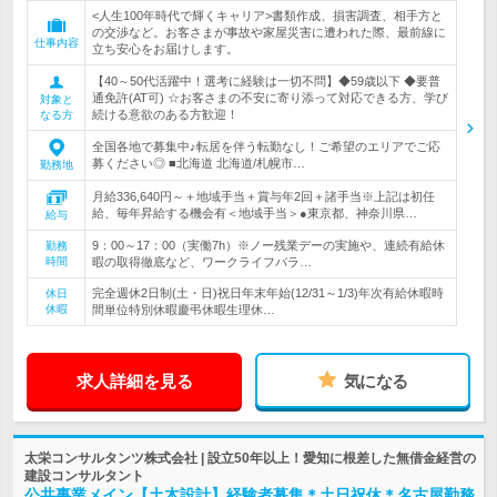
<人生100年時代で輝くキャリア>書類作成、損害調査、相手方と
の交渉など。お客さまが事故や家屋災害に遭われた際、最前線に
仕事内容
立ち安心をお届けします。
【40～50代活躍中！選考に経験は一切不問】◆59歳以下 ◆要普
通免許(AT可) ☆お客さまの不安に寄り添って対応できる方、学び
対象と
続ける意欲のある方歓迎！
なる方
全国各地で募集中♪転居を伴う転勤なし！ご希望のエリアでご応
募ください◎ ■北海道 北海道/札幌市…
勤務地
月給336,640円～＋地域手当＋賞与年2回＋諸手当※上記は初任
給、毎年昇給する機会有＜地域手当＞●東京都、神奈川県…
給与
9：00～17：00（実働7h）※ノー残業デーの実施や、連続有給休
勤務
時間
暇の取得徹底など、ワークライフバラ…
完全週休2日制(土・日)祝日年末年始(12/31～1/3)年次有給休暇時
休日
休暇
間単位特別休暇慶弔休暇生理休…
求人詳細を見る
気になる
太栄コンサルタンツ株式会社 | 設立50年以上！愛知に根差した無借金経営の
建設コンサルタント
公共事業メイン【土木設計】経験者募集＊土日祝休＊名古屋勤務