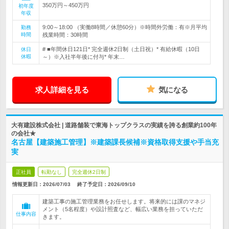
350万円～450万円
初年度
年収
9:00～18:00 （実働8時間／休憩60分）※時間外労働：有※月平均
勤務
時間
残業時間：30時間
# ■年間休日121日* 完全週休2日制（土日祝）* 有給休暇（10日
休日
休暇
～）※入社半年後に付与* 年末…
求人詳細を見る
気になる
大有建設株式会社 | 道路舗装で東海トップクラスの実績を誇る創業約100年
の会社★
名古屋【建築施工管理】※建築課長候補※資格取得支援や手当充
実
正社員
転勤なし
完全週休2日制
情報更新日：2026/07/03
終了予定日：
2026/09/10
建築工事の施工管理業務をお任せします。将来的には課のマネジ
メント（5名程度）や設計照査など、幅広い業務を担っていただ
仕事内容
きます。