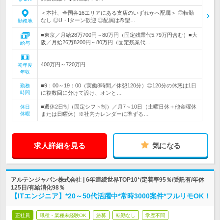
＜本社、全国各16エリアにある支店のいずれかへ配属＞ ◎転勤
なし ◎U・Iターン歓迎 ◎配属は希望…
勤務地
■東京／月給28万700円～80万円（固定残業代5.79万円含む）■大
阪／月給26万8200円～80万円（固定残業代…
給与
400万円～720万円
初年度
年収
■9：00～19：00（実働8時間／休憩120分）◎120分の休憩は1日
勤務
時間
に複数回に分けて設け、オンと…
■週休2日制（固定シフト制）／月7～10日（土曜日休＋他金曜休
休日
休暇
または日曜休）※社内カレンダーに準ずる…
求人詳細を見る
気になる
アルテンジャパン株式会社 | 6年連続世界TOP10*/定着率95％/受託有/年休
125日/有給消化98％
【ITエンジニア】*20～50代活躍中*常時3000案件*フルリモOK！
正社員
職種・業種未経験OK
急募
転勤なし
学歴不問