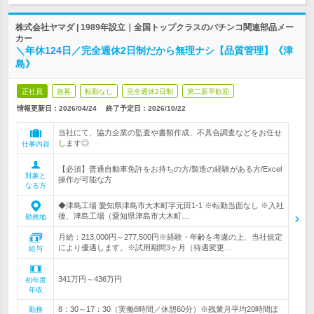
株式会社ヤマダ | 1989年設立｜全国トップクラスのパチンコ関連部品メー
カー
＼年休124日／完全週休2日制だから無理ナシ【品質管理】《津
島》
正社員
急募
転勤なし
完全週休2日制
第二新卒歓迎
情報更新日：2026/04/24
終了予定日：
2026/10/22
当社にて、協力企業の監査や書類作成、不具合調査などをお任せ
します◎
仕事内容
【必須】普通自動車免許をお持ちの方/製造の経験がある方/Excel
対象と
操作が可能な方
なる方
◆津島工場 愛知県津島市大木町字元田1-1 ※転勤当面なし ※入社
後、津島工場（愛知県津島市大木町…
勤務地
月給：213,000円～277,500円※経験・年齢を考慮の上、当社規定
により優遇します。※試用期間3ヶ月（待遇変更…
給与
341万円～436万円
初年度
年収
8：30～17：30（実働8時間／休憩60分）※残業月平均20時間ほ
勤務