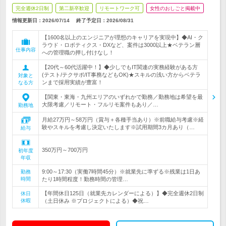
完全週休2日制
第二新卒歓迎
リモートワーク可
女性のおしごと掲載中
情報更新日：2026/07/14
終了予定日：
2026/08/31
【1600名以上のエンジニアが理想のキャリアを実現中】◆AI・ク
ラウド・ロボティクス・DXなど、案件は3000以上★ベテラン層
仕事内容
への管理職の押し付けなし！
【20代～60代活躍中！】◆少しでもIT関連の実務経験がある方
(テスト/テクサポ/IT事務などもOK)★スキルの浅い方からベテラ
対象と
ンまで採用実績が豊富！
なる方
【関東・東海・九州エリアのいずれかで勤務／勤務地は希望を最
大限考慮／リモート・フルリモ案件もあり／…
勤務地
月給27万円～58万円（賞与＋各種手当あり）※前職給与考慮※経
験やスキルを考慮し決定いたします※試用期間3カ月あり（…
給与
350万円～700万円
初年度
年収
9:00～17:30（実働7時間45分）※就業先に準ずる※残業は1日あ
勤務
時間
たり1時間程度！勤務時間の管理…
【年間休日125日（就業先カレンダーによる）】◆完全週休2日制
休日
休暇
（土日休み ※プロジェクトによる）◆祝…