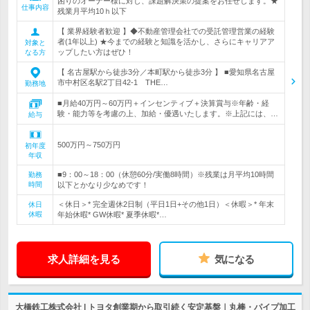
困りのオーナー様に対し、課題解決策の提案をお任せします。★
仕事内容
残業月平均10ｈ以下
【 業界経験者歓迎 】◆不動産管理会社での受託管理営業の経験
者(1年以上) ★今までの経験と知識を活かし、さらにキャリアア
対象と
ップしたい方はぜひ！
なる方
【 名古屋駅から徒歩3分／本町駅から徒歩3分 】 ■愛知県名古屋
市中村区名駅2丁目42-1 THE…
勤務地
■月給40万円～60万円＋インセンティブ＋決算賞与※年齢・経
験・能力等を考慮の上、加給・優遇いたします。※上記には、…
給与
500万円～750万円
初年度
年収
■9：00～18：00（休憩60分/実働8時間）※残業は月平均10時間
勤務
時間
以下とかなり少なめです！
＜休日＞* 完全週休2日制（平日1日+その他1日）＜休暇＞* 年末
休日
休暇
年始休暇* GW休暇* 夏季休暇*…
求人詳細を見る
気になる
大橋鉄工株式会社 | トヨタ創業期から取引続く安定基盤｜丸棒・パイプ加工