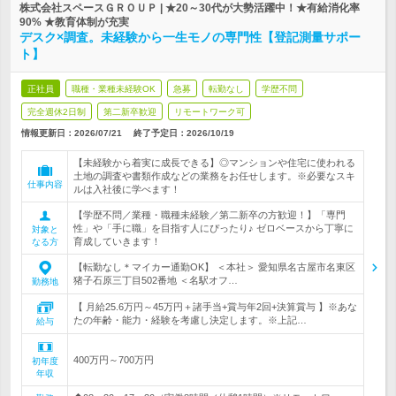
株式会社スペースＧＲＯＵＰ | ★20～30代が大勢活躍中！★有給消化率
90% ★教育体制が充実
デスク×調査。未経験から一生モノの専門性【登記測量サポー
ト】
正社員
職種・業種未経験OK
急募
転勤なし
学歴不問
完全週休2日制
第二新卒歓迎
リモートワーク可
情報更新日：2026/07/21
終了予定日：
2026/10/19
【未経験から着実に成長できる】◎マンションや住宅に使われる
土地の調査や書類作成などの業務をお任せします。※必要なスキ
仕事内容
ルは入社後に学べます！
【学歴不問／業種・職種未経験／第二新卒の方歓迎！】「専門
性」や「手に職」を目指す人にぴったり♪ ゼロベースから丁寧に
対象と
育成していきます！
なる方
【転勤なし＊マイカー通勤OK】 ＜本社＞ 愛知県名古屋市名東区
猪子石原三丁目502番地 ＜名駅オフ…
勤務地
【 月給25.6万円～45万円＋諸手当+賞与年2回+決算賞与 】※あな
たの年齢・能力・経験を考慮し決定します。※上記…
給与
400万円～700万円
初年度
年収