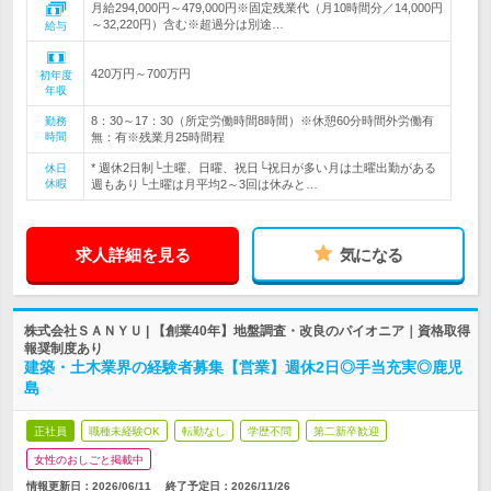
月給294,000円～479,000円※固定残業代（月10時間分／14,000円
～32,220円）含む※超過分は別途…
給与
420万円～700万円
初年度
年収
8：30～17：30（所定労働時間8時間）※休憩60分時間外労働有
勤務
時間
無：有※残業月25時間程
* 週休2日制└土曜、日曜、祝日└祝日が多い月は土曜出勤がある
休日
休暇
週もあり└土曜は月平均2～3回は休みと…
求人詳細を見る
気になる
株式会社ＳＡＮＹＵ | 【創業40年】地盤調査・改良のパイオニア｜資格取得
報奨制度あり
建築・土木業界の経験者募集【営業】週休2日◎手当充実◎鹿児
島
正社員
職種未経験OK
転勤なし
学歴不問
第二新卒歓迎
女性のおしごと掲載中
情報更新日：2026/06/11
終了予定日：
2026/11/26