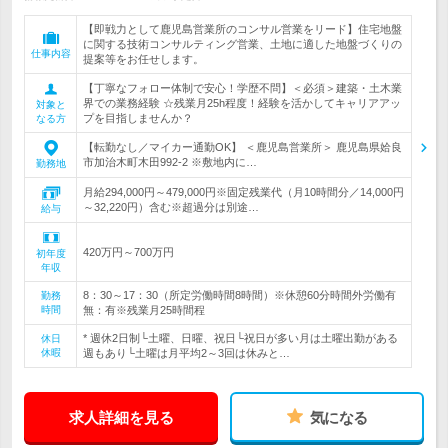
【即戦力として鹿児島営業所のコンサル営業をリード】住宅地盤
に関する技術コンサルティング営業、土地に適した地盤づくりの
仕事内容
提案等をお任せします。
【丁寧なフォロー体制で安心！学歴不問】＜必須＞建築・土木業
界での業務経験 ☆残業月25h程度！経験を活かしてキャリアアッ
対象と
プを目指しませんか？
なる方
【転勤なし／マイカー通勤OK】 ＜鹿児島営業所＞ 鹿児島県姶良
市加治木町木田992-2 ※敷地内に…
勤務地
月給294,000円～479,000円※固定残業代（月10時間分／14,000円
～32,220円）含む※超過分は別途…
給与
420万円～700万円
初年度
年収
8：30～17：30（所定労働時間8時間）※休憩60分時間外労働有
勤務
時間
無：有※残業月25時間程
* 週休2日制└土曜、日曜、祝日└祝日が多い月は土曜出勤がある
休日
休暇
週もあり└土曜は月平均2～3回は休みと…
求人詳細を見る
気になる