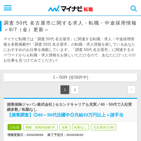
調査 50代 名古屋市に関する求人・転職・中途採用情報
＜8/7（金）更新＞
マイナビ転職では「調査 50代 名古屋市」に関連する転職・求人・中途採用情
報を多数掲載中!「調査 50代 名古屋市」の転職・求人情報を探しているあなた
におすすめのお仕事を掲載しています。「調査 50代 名古屋市」に関連するキ
ーワードからも転職・求人情報をお探しいただけるので、あなたにぴったりの
お仕事を見つけてみてください!
1～50件 (全56件中)
1
2
損害保険ジャパン株式会社 | セカンドキャリアも充実／40・50代で入社実
績多数／転勤なし
【損害調査】◎40～50代活躍中◎月給33万円以上＋諸手当
正社員
職種・業種未経験OK
急募
転勤なし
完全週休2日制
情報更新日：2026/08/06
終了予定日：
2026/08/20