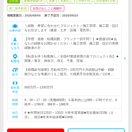
正社員
業種未経験OK
急募
転勤なし
学歴不問
完全週休2日制
第二新卒歓迎
女性のおしごと掲載中
情報更新日：2026/08/04
終了予定日：
2026/09/24
＼経験・希望に合わせたプロジェクト／施工管理、施工図・設計
をお任せします（建築・土木・設備・電気等）
仕事内容
【学歴・資格・転職回数・ブランク一切不問！】★面接1回★あ
なたの経験をお聞かせください！施工管理、施工図・設計の実務
対象と
経験者の方
なる方
【転居を伴う転勤無し／全国47都道府県の各プロジェクト先】 ■
関東／東京、神奈川、埼玉、千葉、茨城…
勤務地
【前職給与保障】月給40万円～100万円※月給額は年齢・経験・
能力などを考慮のうえご提示。※残業手当全額支給／1分単…
給与
600万円～1200万円
初年度
年収
8：00～17：00（実働8時間）※基本的には8時～17時ですが、8
勤務
時間
時半～17時半、9時半～18時半…
# ★年間休日125日～135日 ※昨年度実績■完全週休2日制（土・
休日
休暇
日）、祝日■年末年始休暇■GW休…