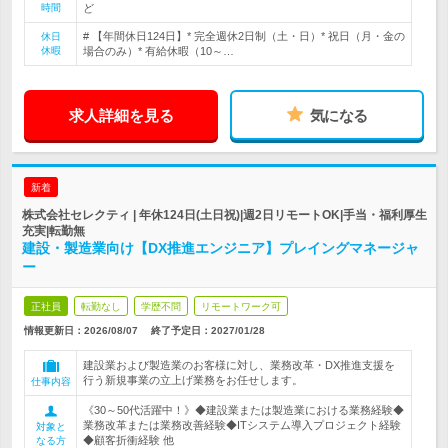
時間
ど
# 【年間休日124日】* 完全週休2日制（土・日）* 祝日（月・金の
休日
休暇
場合のみ）* 有給休暇（10～…
求人詳細を見る
気になる
新着
株式会社セレクティ | 年休124日(土日祝)|週2日リモートOK|手当・福利厚生
充実|転勤無
建設・製造業向け【DX推進エンジニア】プレイングマネージャ
ー
正社員
転勤なし
学歴不問
リモートワーク可
情報更新日：2026/08/07
終了予定日：
2027/01/28
建設業および製造業のお客様に対し、業務改革・DX推進支援を
行う新規事業の立上げ業務をお任せします。
仕事内容
《30～50代活躍中！》◆建設業または製造業における業務経験◆
業務改革または業務改善経験◆ITシステム導入プロジェクト経験
対象と
◆顧客折衝経験 他
なる方