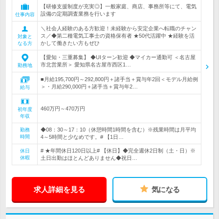
【研修支援制度が充実◎】一般家庭、商店、事務所等にて、電気
設備の定期調査業務を行います
仕事内容
＼社会人経験のある方歓迎！未経験から安定企業へ転職のチャン
ス／◆第二種電気工事士の資格保有者 ★50代活躍中 ★経験を活
対象と
かして働きたい方もぜひ
なる方
【愛知・三重募集】 ◆UIターン歓迎 ◆マイカー通勤可 ＜名古屋
市北営業所＞ 愛知県名古屋市西区1…
勤務地
■月給195,700円～292,800円＋諸手当＋賞与年2回＜モデル月給例
＞・月給290,000円＋諸手当＋賞与年2…
給与
460万円～470万円
初年度
年収
◆08：30～17：10（休憩時間1時間を含む）※残業時間は月平均
勤務
時間
4～5時間と少なめです。# 【1日…
# ★年間休日120日以上# 【休日】◆完全週休2日制（土・日）※
休日
休暇
土日出勤はほとんどありません◆祝日…
求人詳細を見る
気になる