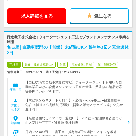
求人詳細を見る
気になる
日進機工株式会社 | ウォータージェット工法でプラントメンテナンス事業を
展開
名古屋│自動車部門の【営業】未経験OK／賞与年3回／完全週休
2日
正社員
職種・業種未経験OK
急募
完全週休2日制
第二新卒歓迎
情報更新日：2026/06/19
終了予定日：
2026/09/17
【自社技術で自動車業界に貢献】ウォータージェットを用いた自
動車業界向けの設備メンテナンス工事の営業、受注後の納品対応
仕事内容
等を担当いただきます。
【未経験からスタート可能！】＜必須＞■大卒以上 ■普通自動車
免許 ＜歓迎＞◇顧客対応経験（営業／販売／サービス等）☆完全
対象と
週休2日
なる方
【転勤当面なし／マイカー通勤OK】 ＜本社＞ 愛知県名古屋市守
山区花咲台二丁目401番地 ※社員専…
勤務地
月給 233,000円～＋諸手当＋賞与年3回※経験・スキルを考慮