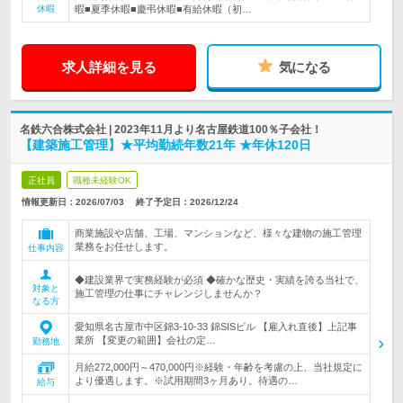
休暇
暇■夏季休暇■慶弔休暇■有給休暇（初…
求人詳細を見る
気になる
名鉄六合株式会社 | 2023年11月より名古屋鉄道100％子会社！
【建築施工管理】★平均勤続年数21年 ★年休120日
正社員
職種未経験OK
情報更新日：2026/07/03
終了予定日：
2026/12/24
商業施設や店舗、工場、マンションなど、様々な建物の施工管理
業務をお任せします。
仕事内容
◆建設業界で実務経験が必須 ◆確かな歴史・実績を誇る当社で、
対象と
施工管理の仕事にチャレンジしませんか？
なる方
愛知県名古屋市中区錦3-10-33 錦SISビル 【雇入れ直後】上記事
業所 【変更の範囲】会社の定…
勤務地
月給272,000円～470,000円※経験・年齢を考慮の上、当社規定に
より優遇します。※試用期間3ヶ月あり。待遇の…
給与