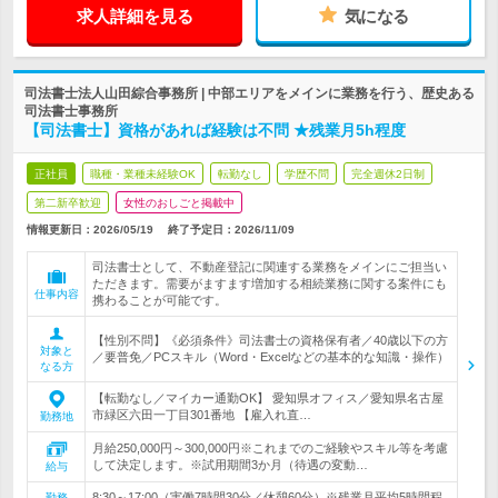
求人詳細を見る
気になる
司法書士法人山田綜合事務所 | 中部エリアをメインに業務を行う、歴史ある
司法書士事務所
【司法書士】資格があれば経験は不問 ★残業月5h程度
正社員
職種・業種未経験OK
転勤なし
学歴不問
完全週休2日制
第二新卒歓迎
女性のおしごと掲載中
情報更新日：2026/05/19
終了予定日：
2026/11/09
司法書士として、不動産登記に関連する業務をメインにご担当い
ただきます。需要がますます増加する相続業務に関する案件にも
仕事内容
携わることが可能です。
【性別不問】《必須条件》司法書士の資格保有者／40歳以下の方
対象と
／要普免／PCスキル（Word・Excelなどの基本的な知識・操作）
なる方
【転勤なし／マイカー通勤OK】 愛知県オフィス／愛知県名古屋
市緑区六田一丁目301番地 【雇入れ直…
勤務地
月給250,000円～300,000円※これまでのご経験やスキル等を考慮
して決定します。※試用期間3か月（待遇の変動…
給与
8:30～17:00（実働7時間30分／休憩60分）※残業月平均5時間程
勤務