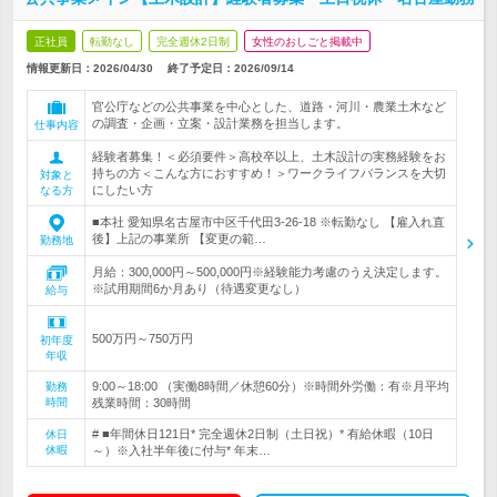
正社員
転勤なし
完全週休2日制
女性のおしごと掲載中
情報更新日：2026/04/30
終了予定日：
2026/09/14
官公庁などの公共事業を中心とした、道路・河川・農業土木など
の調査・企画・立案・設計業務を担当します。
仕事内容
経験者募集！＜必須要件＞高校卒以上、土木設計の実務経験をお
持ちの方＜こんな方におすすめ！＞ワークライフバランスを大切
対象と
にしたい方
なる方
■本社 愛知県名古屋市中区千代田3-26-18 ※転勤なし 【雇入れ直
後】上記の事業所 【変更の範…
勤務地
月給：300,000円～500,000円※経験能力考慮のうえ決定します。
※試用期間6か月あり（待遇変更なし）
給与
500万円～750万円
初年度
年収
9:00～18:00 （実働8時間／休憩60分）※時間外労働：有※月平均
勤務
時間
残業時間：30時間
# ■年間休日121日* 完全週休2日制（土日祝）* 有給休暇（10日
休日
休暇
～）※入社半年後に付与* 年末…