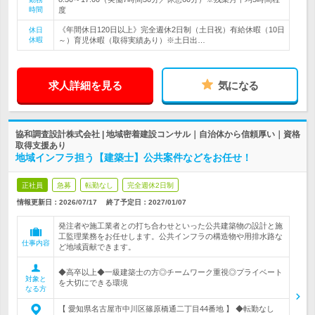
時間
度
《年間休日120日以上》完全週休2日制（土日祝）有給休暇（10日
休日
休暇
～）育児休暇（取得実績あり）※土日出…
求人詳細を見る
気になる
協和調査設計株式会社 | 地域密着建設コンサル｜自治体から信頼厚い｜資格
取得支援あり
地域インフラ担う【建築士】公共案件などをお任せ！
正社員
急募
転勤なし
完全週休2日制
情報更新日：2026/07/17
終了予定日：
2027/01/07
発注者や施工業者との打ち合わせといった公共建築物の設計と施
工監理業務をお任せします。公共インフラの構造物や用排水路な
仕事内容
ど地域貢献できます。
◆高卒以上◆一級建築士の方◎チームワーク重視◎プライベート
対象と
を大切にできる環境
なる方
【 愛知県名古屋市中川区篠原橋通二丁目44番地 】 ◆転勤なし