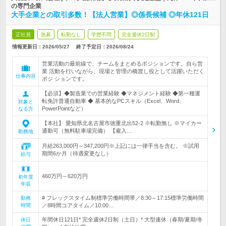
の専門企業
大手企業との取引多数！【法人営業】◎係長候補 ◎年休121日
正社員
急募
転勤なし
学歴不問
完全週休2日制
情報更新日：2026/05/27
終了予定日：
2026/08/24
営業活動の最前線で、チームをまとめるポジションです。自ら営
業 活動を行いながら、現場と管理の橋渡し役として活躍いただく
仕事内容
ポジ ションです。
【必須】◆製造業での営業経験 ◆マネジメント経験 ◆第一種運
転免許普通自動車 ◆ 基本的なPCスキル（Excel、Word、
対象と
PowerPointなど）
なる方
【本社】 愛知県北名古屋市徳重北出52-2 ※転勤無し ※マイカー
通勤可（無料駐車場完備） 【雇入…
勤務地
月給263,000円～347,200円※上記には一律手当を含む。 ※試用
期間6か月（待遇変更なし）
給与
460万円～620万円
初年度
年収
# フレックスタイム制標準労働時間帯／8:30～17:15標準労働時間
勤務
時間
／8時間コアタイム／10:00…
年間休日121日* 完全週休2日制（土日）* 大型連休（春期/夏期/冬
休日