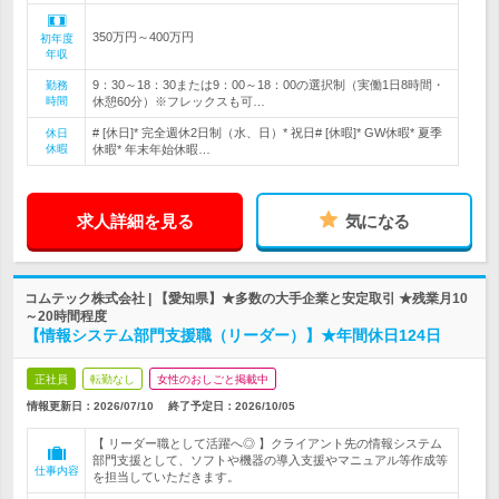
350万円～400万円
初年度
年収
9：30～18：30または9：00～18：00の選択制（実働1日8時間・
勤務
時間
休憩60分）※フレックスも可…
# [休日]* 完全週休2日制（水、日）* 祝日# [休暇]* GW休暇* 夏季
休日
休暇
休暇* 年末年始休暇…
求人詳細を見る
気になる
コムテック株式会社 | 【愛知県】★多数の大手企業と安定取引 ★残業月10
～20時間程度
【情報システム部門支援職（リーダー）】★年間休日124日
正社員
転勤なし
女性のおしごと掲載中
情報更新日：2026/07/10
終了予定日：
2026/10/05
【 リーダー職として活躍へ◎ 】クライアント先の情報システム
部門支援として、ソフトや機器の導入支援やマニュアル等作成等
仕事内容
を担当していただきます。