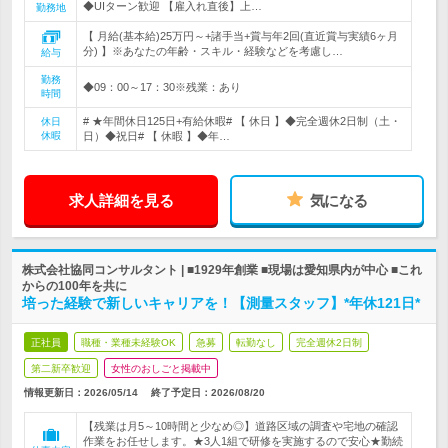
◆UIターン歓迎 【雇入れ直後】上…
勤務地
【 月給(基本給)25万円～+諸手当+賞与年2回(直近賞与実績6ヶ月
分) 】※あなたの年齢・スキル・経験などを考慮し…
給与
勤務
◆09：00～17：30※残業：あり
時間
# ★年間休日125日+有給休暇# 【 休日 】◆完全週休2日制（土・
休日
休暇
日）◆祝日# 【 休暇 】◆年…
求人詳細を見る
気になる
株式会社協同コンサルタント | ■1929年創業 ■現場は愛知県内が中心 ■これ
からの100年を共に
培った経験で新しいキャリアを！【測量スタッフ】*年休121日*
正社員
職種・業種未経験OK
急募
転勤なし
完全週休2日制
第二新卒歓迎
女性のおしごと掲載中
情報更新日：2026/05/14
終了予定日：
2026/08/20
【残業は月5～10時間と少なめ◎】道路区域の調査や宅地の確認
作業をお任せします。★3人1組で研修を実施するので安心★勤続