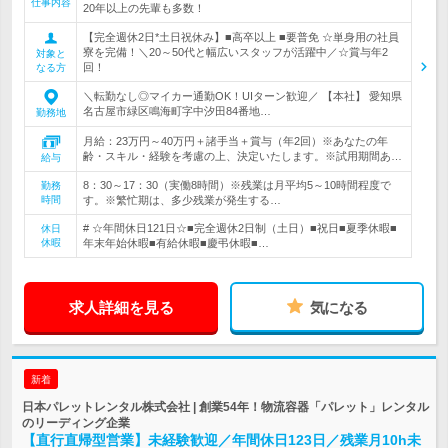
仕事内容
20年以上の先輩も多数！
【完全週休2日*土日祝休み】■高卒以上 ■要普免 ☆単身用の社員
寮を完備！＼20～50代と幅広いスタッフが活躍中／☆賞与年2
対象と
回！
なる方
＼転勤なし◎マイカー通勤OK！UIターン歓迎／ 【本社】 愛知県
名古屋市緑区鳴海町字中汐田84番地…
勤務地
月給：23万円～40万円＋諸手当＋賞与（年2回）※あなたの年
齢・スキル・経験を考慮の上、決定いたします。※試用期間あ…
給与
8：30～17：30（実働8時間）※残業は月平均5～10時間程度で
勤務
時間
す。※繁忙期は、多少残業が発生する…
# ☆年間休日121日☆■完全週休2日制（土日）■祝日■夏季休暇■
休日
休暇
年末年始休暇■有給休暇■慶弔休暇■…
求人詳細を見る
気になる
新着
日本パレットレンタル株式会社 | 創業54年！物流容器「パレット」レンタル
のリーディング企業
【直行直帰型営業】未経験歓迎／年間休日123日／残業月10h未