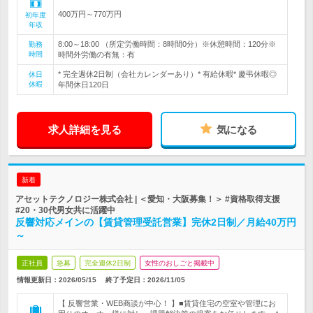
400万円～770万円
初年度
年収
8:00～18:00 （所定労働時間：8時間0分）※休憩時間：120分※
勤務
時間
時間外労働の有無：有
* 完全週休2日制（会社カレンダーあり）* 有給休暇* 慶弔休暇◎
休日
休暇
年間休日120日
求人詳細を見る
気になる
新着
アセットテクノロジー株式会社 | ＜愛知・大阪募集！＞ #資格取得支援
#20・30代男女共に活躍中
反響対応メインの【賃貸管理受託営業】完休2日制／月給40万円
～
正社員
急募
完全週休2日制
女性のおしごと掲載中
情報更新日：2026/05/15
終了予定日：
2026/11/05
【 反響営業・WEB商談が中心！ 】■賃貸住宅の空室や管理にお