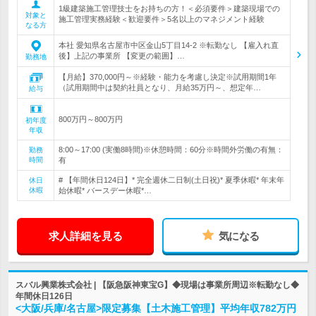
1級建築施工管理技士をお持ちの方！＜必須要件＞建築現場での
対象と
施工管理実務経験＜歓迎要件＞5名以上のマネジメント経験
なる方
本社 愛知県名古屋市中区金山5丁目14‐2 ※転勤なし 【雇入れ直
後】上記の事業所 【変更の範囲】…
勤務地
【月給】370,000円～※経験・能力を考慮し決定※試用期間1年
（試用期間中は契約社員となり、月給35万円～、想定年…
給与
800万円～800万円
初年度
年収
8:00～17:00 (実働8時間)※休憩時間：60分※時間外労働の有無：
勤務
時間
有
# 【年間休日124日】* 完全週休二日制(土日祝)* 夏季休暇* 年末年
休日
休暇
始休暇* バースデー休暇*…
求人詳細を見る
気になる
スバル興業株式会社 | 【阪急阪神東宝G】◆現場は事業所周辺※転勤なし◆
年間休日126日
<大阪/兵庫/名古屋>限定募集【土木施工管理】平均年収782万円