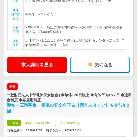
し、優遇します※試用期間3ヶ月（待遇に変更なし）【モ…
給与
460万円～550万円
初年度
年収
9:00～18:00（所定労働時間8時間）休憩時間：60分時間外労働有
勤務
時間
無：有（月30時間程度）
# 【年間休日120日】# 完全週休2日制（会社カレンダーによる）*
休日
休暇
有給休暇（10～20日）└入社…
求人詳細を見る
気になる
新着
一般財団法人中部電気保安協会 | ◆年休120日以上 ◆有休平均15.7日 ◆退職
金制度 ◆再雇用制度
愛知・三重募集！電気の安全を守る【調査スタッフ】★賞与年2
回
正社員
職種・業種未経験OK
完全週休2日制
情報更新日：2026/08/07
終了予定日：
2026/10/08