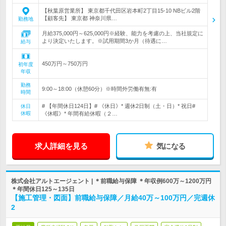
【秋葉原営業所】 東京都千代田区岩本町2丁目15-10 NBビル2階
【顧客先】 東京都 神奈川県…
勤務地
月給375,000円～625,000円※経験、能力を考慮の上、当社規定に
より決定いたします。※試用期間3か月（待遇に…
給与
450万円～750万円
初年度
年収
勤務
9:00～18:00（休憩60分）※時間外労働有無:有
時間
# 【年間休日124日】# 《休日》* 週休2日制（土・日）* 祝日#
休日
休暇
《休暇》* 年間有給休暇（２…
求人詳細を見る
気になる
株式会社アルトエージェント | ＊前職給与保障 ＊年収例600万～1200万円
＊年間休日125～135日
【施工管理・図面】前職給与保障／月給40万～100万円／完週休
2