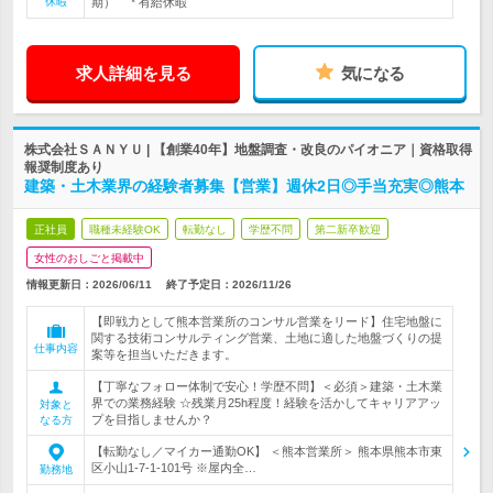
休暇
期） * 有給休暇
求人詳細を見る
気になる
株式会社ＳＡＮＹＵ | 【創業40年】地盤調査・改良のパイオニア｜資格取得
報奨制度あり
建築・土木業界の経験者募集【営業】週休2日◎手当充実◎熊本
正社員
職種未経験OK
転勤なし
学歴不問
第二新卒歓迎
女性のおしごと掲載中
情報更新日：2026/06/11
終了予定日：
2026/11/26
【即戦力として熊本営業所のコンサル営業をリード】住宅地盤に
関する技術コンサルティング営業、土地に適した地盤づくりの提
仕事内容
案等を担当いただきます。
【丁寧なフォロー体制で安心！学歴不問】＜必須＞建築・土木業
界での業務経験 ☆残業月25h程度！経験を活かしてキャリアアッ
対象と
プを目指しませんか？
なる方
【転勤なし／マイカー通勤OK】 ＜熊本営業所＞ 熊本県熊本市東
区小山1-7-1-101号 ※屋内全…
勤務地