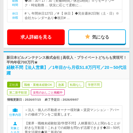
◆08：30～17：30（実働8時間／休憩1時間）※リモートワー
勤務
時間
ク・時短勤務 … 状況に応じて柔軟に…
# ＼ 年間休日127日 ／# 【 休日 】◆完全週休2日制（土・日）※
休日
休暇
会社カレンダーあり◆祝日# …
求人詳細を見る
気になる
新日本ビルメンテナンス株式会社 | 高収入・プライベートどちらも実現可！
平均年収700万円★
経験不問【法人営業】／1年目から月収51.8万円可／20～50代活
躍
正社員
職種・業種未経験OK
急募
転勤なし
学歴不問
第二新卒歓迎
女性のおしごと掲載中
情報更新日：2026/07/15
終了予定日：
2026/09/07
＜法人・個人の不動産オーナー様対象＞賃貸マンション・アパー
トの修繕プランをご提案します。
仕事内容
【業界・職種未経験歓迎/学歴不問】人柄重視◎人と関わることが
好きな方歓迎！これまでの経験を問わず活躍できます◆20～50代
対象と
男女活躍中◆第二新卒OK
なる方