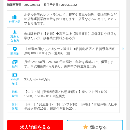
情報更新日：2026/04/24
終了予定日：
2026/10/22
ホテル併設のレストランにて、接客や簡単な調理、売上管理など
の店舗運営業務全般をお任せします。店長などへのキャリアアッ
仕事内容
プも可能です。
未経験歓迎！【必須】◆高卒以上【歓迎要件】店舗運営や経営を
対象と
学びたい方、接客業に興味がある方
なる方
《 転勤当面なし／UIターン歓迎》 ■佐賀鳥栖店／ 佐賀県鳥栖市
原町1080 ※マイカー通勤可（従…
勤務地
月給224,000円～282,000円※経験・年齢を考慮の上、優遇しま
す。※試用期間6ヵ月あり。期間中の待遇変更はあ…
給与
330万円～420万円
初年度
年収
【シフト制（実働8時間／休憩1時間）】※シフト例：6:00～
勤務
時間
15:00、15:00～0:00※配属先…
［休日］* 完全週休2日制（シフト制）［休暇］* 有給休暇(入社半
休日
休暇
年経過時点10日、最高付与日数20…
求人詳細を見る
気になる