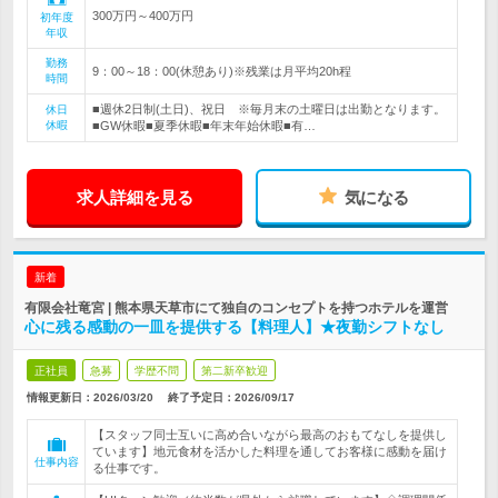
300万円～400万円
初年度
年収
勤務
9：00～18：00(休憩あり)※残業は月平均20h程
時間
■週休2日制(土日)、祝日 ※毎月末の土曜日は出勤となります。
休日
休暇
■GW休暇■夏季休暇■年末年始休暇■有…
求人詳細を見る
気になる
新着
有限会社竜宮 | 熊本県天草市にて独自のコンセプトを持つホテルを運営
心に残る感動の一皿を提供する【料理人】★夜勤シフトなし
正社員
急募
学歴不問
第二新卒歓迎
情報更新日：2026/03/20
終了予定日：
2026/09/17
【スタッフ同士互いに高め合いながら最高のおもてなしを提供し
ています】地元食材を活かした料理を通してお客様に感動を届け
仕事内容
る仕事です。