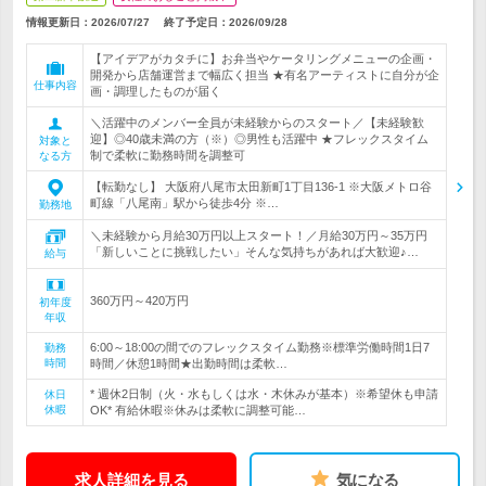
情報更新日：2026/07/27
終了予定日：
2026/09/28
【アイデアがカタチに】お弁当やケータリングメニューの企画・
開発から店舗運営まで幅広く担当 ★有名アーティストに自分が企
仕事内容
画・調理したものが届く
＼活躍中のメンバー全員が未経験からのスタート／【未経験歓
迎】◎40歳未満の方（※）◎男性も活躍中 ★フレックスタイム
対象と
制で柔軟に勤務時間を調整可
なる方
【転勤なし】 大阪府八尾市太田新町1丁目136-1 ※大阪メトロ谷
町線「八尾南」駅から徒歩4分 ※…
勤務地
＼未経験から月給30万円以上スタート！／月給30万円～35万円
「新しいことに挑戦したい」そんな気持ちがあれば大歓迎♪…
給与
360万円～420万円
初年度
年収
6:00～18:00の間でのフレックスタイム勤務※標準労働時間1日7
勤務
時間
時間／休憩1時間★出勤時間は柔軟…
* 週休2日制（火・水もしくは水・木休みが基本）※希望休も申請
休日
休暇
OK* 有給休暇※休みは柔軟に調整可能…
求人詳細を見る
気になる