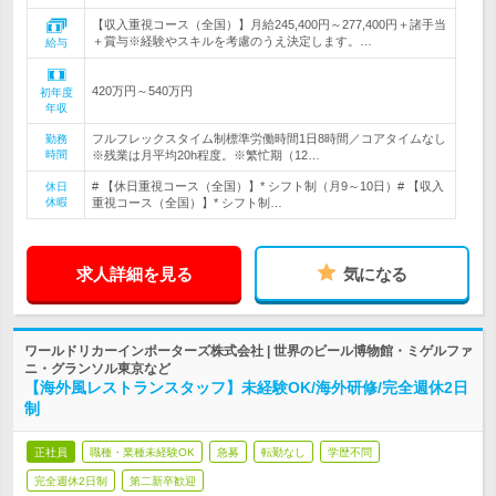
【収入重視コース（全国）】月給245,400円～277,400円＋諸手当
＋賞与※経験やスキルを考慮のうえ決定します。…
給与
420万円～540万円
初年度
年収
フルフレックスタイム制標準労働時間1日8時間／コアタイムなし
勤務
時間
※残業は月平均20h程度。※繁忙期（12…
# 【休日重視コース（全国）】* シフト制（月9～10日）# 【収入
休日
休暇
重視コース（全国）】* シフト制…
求人詳細を見る
気になる
ワールドリカーインポーターズ株式会社 | 世界のビール博物館・ミゲルファ
ニ・グランソル東京など
【海外風レストランスタッフ】未経験OK/海外研修/完全週休2日
制
正社員
職種・業種未経験OK
急募
転勤なし
学歴不問
完全週休2日制
第二新卒歓迎