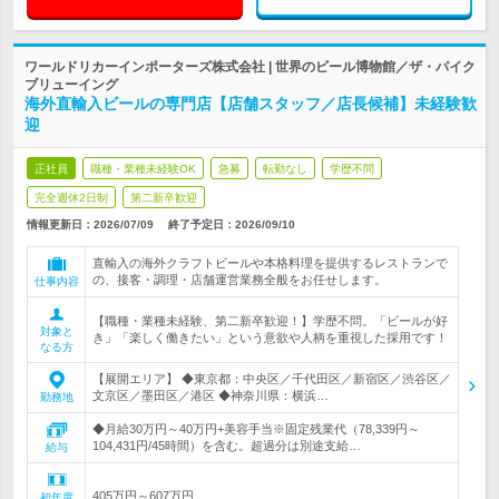
ワールドリカーインポーターズ株式会社 | 世界のビール博物館／ザ・パイク
ブリューイング
海外直輸入ビールの専門店【店舗スタッフ／店長候補】未経験歓
迎
正社員
職種・業種未経験OK
急募
転勤なし
学歴不問
完全週休2日制
第二新卒歓迎
情報更新日：2026/07/09
終了予定日：
2026/09/10
直輸入の海外クラフトビールや本格料理を提供するレストランで
の、接客・調理・店舗運営業務全般をお任せします。
仕事内容
【職種・業種未経験、第二新卒歓迎！】学歴不問。「ビールが好
対象と
き」「楽しく働きたい」という意欲や人柄を重視した採用です！
なる方
【展開エリア】 ◆東京都：中央区／千代田区／新宿区／渋谷区／
文京区／墨田区／港区 ◆神奈川県：横浜…
勤務地
◆月給30万円～40万円+美容手当※固定残業代（78,339円～
104,431円/45時間）を含む。超過分は別途支給…
給与
405万円～607万円
初年度