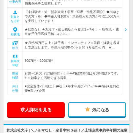
仕事内容
損害保険をご提案します。
【未経験者・第二新卒歓迎！学歴・経歴・性別不問◎】◆35歳ま
での方（※）◆中途入社100％！未経験入社の方が年収1,000万円
対象と
を実現しています！
なる方
★転勤なし ★九段下・飯田橋駅から徒歩3～7分！ ＜所在地＞ 東
京都千代田区飯田橋1-3-7 JC…
勤務地
★月給30万円以上＋諸手当＋インセンティブ※前職・経験を考慮
して決定します。※試用期間中の6ヶ月間（月給25万円）★…
給与
500万円～1000万円
初年度
年収
9:30～19:00（実働8時間）# ※平均残業時間は月5時間以下です。
勤務
時間
# ※効率よく活動できる営業…
■完全週休2日制(土日)■祝日■年末年始(12/27～1/4)■有給■産前産
休日
休暇
後■育児■介護
求人詳細を見る
気になる
株式会社大冷 | ＼ノルマなし・定着率90％超！／上場企業◆約半年間の先輩