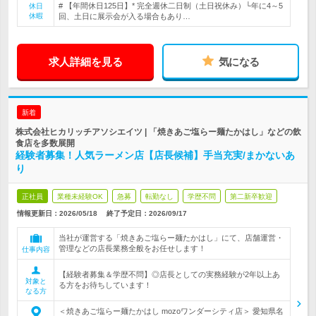
# 【年間休日125日】* 完全週休二日制（土日祝休み）└年に4～5
休日
休暇
回、土日に展示会が入る場合もあり…
求人詳細を見る
気になる
新着
株式会社ヒカリッチアソシエイツ | 「焼きあご塩らー麺たかはし」などの飲
食店を多数展開
経験者募集！人気ラーメン店【店長候補】手当充実/まかないあ
り
正社員
業種未経験OK
急募
転勤なし
学歴不問
第二新卒歓迎
情報更新日：2026/05/18
終了予定日：
2026/09/17
当社が運営する「焼きあご塩らー麺たかはし」にて、店舗運営・
管理などの店長業務全般をお任せします！
仕事内容
【経験者募集＆学歴不問】◎店長としての実務経験が2年以上あ
対象と
る方をお待ちしています！
なる方
＜焼きあご塩らー麺たかはし mozoワンダーシティ店＞ 愛知県名