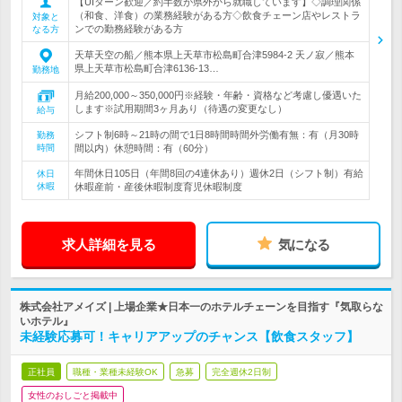
【UIターン歓迎／約半数が県外から就職しています】◇調理関係
（和食、洋食）の業務経験がある方◇飲食チェーン店やレストラ
対象と
ンでの勤務経験がある方
なる方
天草天空の船／熊本県上天草市松島町合津5984-2 天ノ寂／熊本
県上天草市松島町合津6136-13…
勤務地
月給200,000～350,000円※経験・年齢・資格など考慮し優遇いた
します※試用期間3ヶ月あり（待遇の変更なし）
給与
シフト制6時～21時の間で1日8時間時間外労働有無：有（月30時
勤務
時間
間以内）休憩時間：有（60分）
年間休日105日（年間8回の4連休あり）週休2日（シフト制）有給
休日
休暇
休暇産前・産後休暇制度育児休暇制度
求人詳細を見る
気になる
株式会社アメイズ | 上場企業★日本一のホテルチェーンを目指す『気取らな
いホテル』
未経験応募可！キャリアアップのチャンス【飲食スタッフ】
正社員
職種・業種未経験OK
急募
完全週休2日制
女性のおしごと掲載中