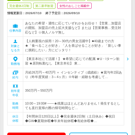
完全週休2日制
第二新卒歓迎
女性のおしごと掲載中
情報更新日：2026/07/10
終了予定日：
2026/09/10
あなたの希望・適性に応じていずれかをお任せ！【営業…加盟店
の開拓、加盟店の売上拡大支援など】または【営業事務…受注対
仕事内容
応など】☆個人ノルマ無し
【人柄重視の採用！20～30代の男女活躍中】■40歳までの方
★「食べることが好き」「人を喜ばせることが好き」「新しい事
対象と
に挑戦したい」方にピッタリ！
なる方
【東京本社にて活躍！】 ★希望に応じての配属 ★U・Iターン歓
迎 ★原則転勤なし 【東京本社】 東…
勤務地
月給26万円～40万円 ＋ インセンティブ（成績給）★賞与年2回あ
り（昨年度実績：3～4ヶ月）※年齢・経験を考慮して…
給与
350万円～550万円
初年度
年収
10:00～19:00# ――★残業はほとんどありません！発生するとし
勤務
時間
ても直行直帰の際の帰宅時間など…
【年間休日120日以上】◆完全週休2日制（土日休み）◆祝日
休日
休暇
◆GW◆夏期休暇◆年末年始休暇◆有給休暇◆…