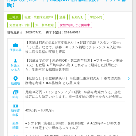
助)】
正社員
職種・業種未経験OK
急募
転勤なし
学歴不問
完全週休2日制
第二新卒歓迎
女性のおしごと掲載中
情報更新日：2026/07/31
終了予定日：
2026/09/14
【店舗は都内のみ&上京支援あり】■SNSで話題『スタンド富士』
『ふじ屋』などで、接客・キッチン補助にチャレンジ ★入社1年
仕事内容
後に店長昇格の実績も豊富
【35歳までの方｜未経験OK・第二新卒歓迎】■フリーター／主婦
（夫）も歓迎 ★平均年齢26歳 ★これからに期待した採用だか
対象と
ら、学歴不問＆転職回数不問
なる方
【転勤なし｜引越補助あり】 ※店舗は東京都のみ！ ※希望の勤
務地を考慮！ ■本格焼鳥 とら屋 東京…
勤務地
月給34万円～+インセンティブ※経験・年齢を考慮のうえ、当社
規定により決定いたします。※一律支給の諸手当を含んだ金額…
給与
420万円～1000万円
初年度
年収
■シフト制（実働1日8時間、休憩1時間） # ★13時半～14時スタ
勤務
時間
ート！終電までに帰れるスタイル店…