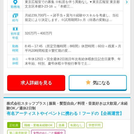
東京広報室での募集 ※転居を伴う異動なし ▼東京広報室 東京都
文京区本郷3-23-16 →「本郷三…
勤務地
月給239,700円～＋諸手当＋賞与※経験やスキルを考慮し、当社
規定により決定します。※試用期間3ヶ月（待遇の変動は…
給与
320万円～400万円
初年度
年収
8:45～17:45 （所定労働時間：8時間）休憩時間：60分＜残業＞月
勤務
時間
平均20時間程度※繁忙期の変…
＜年休125日＞完全週休2日祝日年次有給休暇創立記念日夏季、年
休日
休暇
末年始、特別、慶弔休暇※学校行事等で土…
求人詳細を見る
気になる
株式会社スタッフプラス | 服装・髪型自由／料理・音楽好きは大歓迎／未経
験OK／週休2日制
有名アーティストやイベントに携わる！フードの【企画運営】
正社員
職種・業種未経験OK
急募
転勤なし
学歴不問
第二新卒歓迎
女性のおしごと掲載中