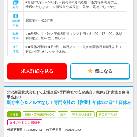
■月給23万円～50万円＋賞与年2回※経験・能力等を考慮の上、
優遇いたします。※頑張りや成長は、昇給・賞与でしっかり…
給与
300万円～420万円
初年度
年収
# ■希望シフト制／実働8時間＜シフト例＞8：00～17：00／休憩
勤務
時間
1時間12：00～21：00／休…
# ■週休2日制# ■月9日～10日／シフト制# 年間休日105日以上 ＋
休日
休暇
有給休暇# ★しっかり休め…
求人詳細を見る
気になる
北沢産業株式会社 | ＼上場企業×専門商社で安定感◎／完休2日*家族＆住宅
手当あり
既存中心＆ノルマなし！専門商社の【営業】年休127日*土日休み
正社員
職種・業種未経験OK
急募
完全週休2日制
第二新卒歓迎
女性のおしごと掲載中
情報更新日：2026/07/24
終了予定日：
2026/10/22