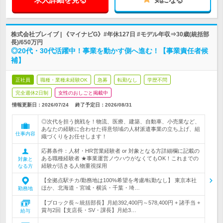
株式会社ブレイブ | 《マイナビG》#年休127日 #モデル年収⇒30歳(統括部
長)/650万円
◎20代・30代活躍中！事業を動かす側へ進む！【事業責任者候
補】
正社員
職種・業種未経験OK
急募
転勤なし
学歴不問
完全週休2日制
女性のおしごと掲載中
情報更新日：2026/07/24
終了予定日：
2026/08/31
◎次代を担う挑戦を！物流、医療、建築、自動車、小売業など、
あなたの経験に合わせた得意領域の人材派遣事業の立ち上げ、組
仕事内容
織づくりをお任せします！
応募条件：人材・HR営業経験者 or 対象となる方詳細欄に記載の
ある職種経験者 ★事業運営ノウハウがなくてもOK！これまでの
対象と
経験が活きる人物重視採用
なる方
【全拠点駅チカ/勤務地は100%希望を考慮/転勤なし】 東京本社
ほか、北海道・宮城・横浜・千葉・埼…
勤務地
【ブロック長～統括部長】月給392,400円～578,400円 + 諸手当 +
賞与2回【支店長・SV・課長】月給3…
給与