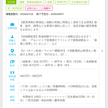
正社員
職種・業種未経験OK
急募
学歴不問
完全週休2日制
第二新卒歓迎
女性のおしごと掲載中
情報更新日：2026/07/16
終了予定日：
2026/09/07
【教育体制の再強化／経験の有無に関係なく成長できる環境】接
客・販売・調理などを希望や適性に応じて、直営店舗の運営業務
仕事内容
をお任せします。
【未経験歓迎】飲食経験やマネジメント経験は活かせます！
（例）「アルバイトで居酒屋やファミレスで接客経験あり」「後
対象と
輩に指導していました！」など
なる方
【U・Iターン歓迎／マイカー通勤OK】 ※初配属先は希望をご相
談の上決定します 「街のみなと」(計…
勤務地
◇経験者／月給 32万円～ ＋ 諸手当 ＋ 賞与（年2回）◇未経験者
／月給 26.5万円～＋ 諸手当 ＋ 賞与（年2…
給与
350万円～580万円
初年度
年収
◇7:00～23:00（シフト制／実働8時間）※23時閉店のため、深夜
勤務
時間
シフトはありません※休憩時間：…
年間休日 108日＝＝＝＝＝＝＝＝＝◇完全週休2日制（9～10
休日
休暇
日）◇育児休暇◇有給休暇◇慶弔休暇