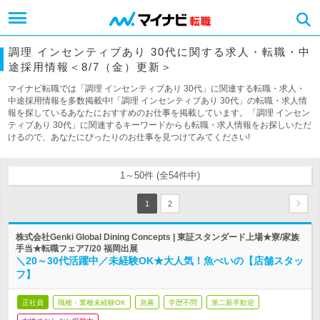
調理 インセンティブあり 30代に関する求人・転職・中
途採用情報＜8/7（金）更新＞
マイナビ転職では「調理 インセンティブあり 30代」に関連する転職・求人・
中途採用情報を多数掲載中!「調理 インセンティブあり 30代」の転職・求人情
報を探しているあなたにおすすめのお仕事を掲載しています。「調理 インセン
ティブあり 30代」に関連するキーワードからも転職・求人情報をお探しいただ
けるので、あなたにぴったりのお仕事を見つけてみてください!
1～50件 (全54件中)
1
2
株式会社Genki Global Dining Concepts | 東証スタンダード上場★寮/家族
手当★転職フェア7/20 福岡出展
＼20～30代活躍中／未経験OK★大人気！魚べいの【店舗スタッ
フ】
正社員
職種・業種未経験OK
急募
学歴不問
第二新卒歓迎