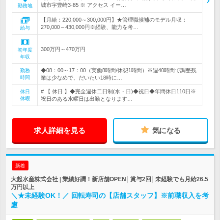
城市字豊崎3-85 ※ アクセス イー…
勤務地
【月給：220,000～300,000円】★管理職候補のモデル月収：
270,000～430,000円※経験、能力を考…
給与
300万円～470万円
初年度
年収
◆08：00～17：00（実働8時間/休憩1時間）※週40時間で調整残
勤務
時間
業は少なめで、だいたい18時に…
# 【 休日 】◆完全週休二日制(水・日)◆祝日◆年間休日110日※
休日
休暇
祝日のある水曜日は出勤となります…
求人詳細を見る
気になる
新着
大起水産株式会社 | 業績好調！新店舗OPEN│賞与2回│未経験でも月給26.5
万円以上
＼★未経験OK！／ 回転寿司の【店舗スタッフ】※前職収入を考
慮