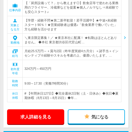
【「厨房設備って？」から教えます◎】飲食店等で使われる業務
用のフライヤー、冷蔵庫などを提案★個人ノルマなし⇒未経験で
仕事内容
も安心スタート♪
【学歴・経験不問★第二新卒歓迎！若手活躍中】★中途×未経験
スタート90％！★営業経験者は優遇♪「飲食業界で働いていた」
対象と
方も経験を活かせます
なる方
＼東京限定募集！／ ★東京本社に配属！ ★転勤はほとんどあり
ません。 ◆本社 東京都渋谷区代官山町…
勤務地
月給25.5万円～＋賞与2回（昨年度実績4カ月分）＋諸手当＋イン
センティブ※経験やスキルを考慮の上、優遇いたします。…
給与
324万円～450万円
初年度
年収
勤務
9:00～17:30（実働7時間30分）
時間
# 【年間休日127日】◆完全週休2日制（土・日休み）◆祝日◆夏
休日
休暇
期休暇（8月13日～8月15日）◆年…
求人詳細を見る
気になる