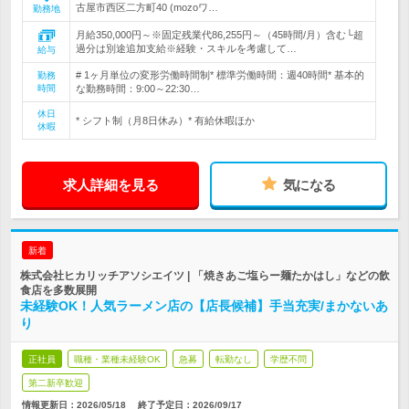
古屋市西区二方町40 (mozoワ…
勤務地
月給350,000円～※固定残業代86,255円～（45時間/月）含む└超
過分は別途追加支給※経験・スキルを考慮して…
給与
# 1ヶ月単位の変形労働時間制* 標準労働時間：週40時間* 基本的
勤務
時間
な勤務時間：9:00～22:30…
休日
* シフト制（月8日休み）* 有給休暇ほか
休暇
求人詳細を見る
気になる
新着
株式会社ヒカリッチアソシエイツ | 「焼きあご塩らー麺たかはし」などの飲
食店を多数展開
未経験OK！人気ラーメン店の【店長候補】手当充実/まかないあ
り
正社員
職種・業種未経験OK
急募
転勤なし
学歴不問
第二新卒歓迎
情報更新日：2026/05/18
終了予定日：
2026/09/17