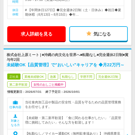
時間
# 【年間休日127日】◆完全週休2日制（土・日休み）◆祝日◆夏
休日
休暇
期休暇（8月13日～8月15日）◆年…
求人詳細を見る
気になる
株式会社上原ミート | ■沖縄の肉文化を世界へ■転勤なし■完全週休2日制■賞
与年2回
未経験OK【品質管理】で”おいしい”キャリアを ◆月22万円～
正社員
業種未経験OK
急募
転勤なし
学歴不問
完全週休2日制
第二新卒歓迎
女性のおしごと掲載中
情報更新日：2026/07/31
終了予定日：
2026/10/01
当社食肉加工品や製品の安全性・品質を守るための品質管理業務
をお任せします。
仕事内容
【未経験・第二新卒歓迎】「食に関わる仕事がしたい」「品質管
対象と
理に挑戦してみたい」そんな方を歓迎します！
なる方
【転勤なし／マイカー通勤OK（無料駐車場あり）】 沖縄県豊見