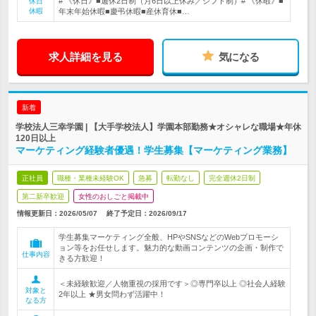
# 《休日》■週休2日制（月6日以上休み／シフト制）# 《休暇》■
休日
休暇
年末年始休暇■慶弔休暇■産休育休■…
求人詳細を見る
気になる
新着
学校法人三幸学園 | 【大手学校法人】学園本部勤務★オシャレな職場★年休
120日以上
マーケティング経験者優遇！学生募集【マーケティング業務】
正社員
職種・業種未経験OK
急募
転勤なし
完全週休2日制
第二新卒歓迎
女性のおしごと掲載中
情報更新日：2026/05/07
終了予定日：
2026/09/17
学生募集マーケティング全般、HPやSNSなどのWebプロモーシ
ョン等をお任せします。魅力的な動画コンテンツの企画・制作で
仕事内容
きる方歓迎！
＜未経験歓迎／人物重視の採用です＞◎専門卒以上 ◎社会人経験
対象と
2年以上 ★男女問わず活躍中！
なる方