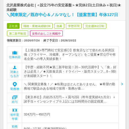
北沢産業株式会社 | ＜設立75年の安定基盤＞★完休2日(土日休み＋祝日)★
未経験
＼関東限定／既存中心＆ノルマなし！【提案営業】年休127日
正社員
職種・業種未経験OK
急募
学歴不問
完全週休2日制
第二新卒歓迎
女性のおしごと掲載中
情報更新日：2026/07/24
終了予定日：
2026/10/22
【上場企業×専門商社で安定感◎】飲食店などで使われる厨房設
備（フライヤー、冷蔵庫、オーブンなど）をご提案★官公庁や有
仕事内容
名企業への導入実績多数！
【学歴・経験不問★第二新卒歓迎！20～30代活躍中】＼「食」好
きは必見！／★元飲食店員・ドライバー・販売スタッフ…8～9割
対象と
が未経験スタート！
なる方
＼ 関東限定募集！／ ★転勤はほとんどありません。 ★希望の勤
務地で馴染みある地域で採用・勤務が基…
勤務地
【東京本社】月給25.5万円～＋賞与2回（昨年度実績4カ月分）＋
諸手当＋インセンティブ※上記には31時間分の固定残業…
給与
324万円～450万円
初年度
年収
勤務
9:00～17:30（実働7時間30分）