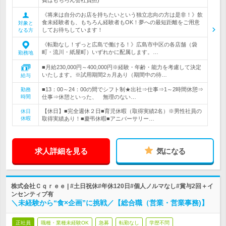
費はもちろん会社負担)
《将来は自分のお店を持ちたいという独立志向の方は是非！》飲
食未経験者も、もちろん経験者もOK！夢への最短距離をご用意
対象と
してお待ちしています！
なる方
《転勤なし！ずっと広島で働ける！》広島市中区の各店舗（袋
町・流川・紙屋町）いずれかに配属します。…
勤務地
■月給230,000円～400,000円※経験・年齢・能力を考慮して決定
いたします。※試用期間2ヵ月あり（期間中の待…
給与
■13：00～24：00の間でシフト制★出社⇒仕事⇒1～2時間休憩⇒
勤務
時間
仕事⇒休憩といった、 無理のない…
【休日】■完全週休２日■育児休暇（取得実績2名）※男性社員の
休日
休暇
取得実績あり！■慶弔休暇■アニバーサリー…
求人詳細を見る
気になる
株式会社Ｃｑｒｅｅ | #土日祝休#年休120日#個人ノルマなし#賞与2回＋イ
ンセンティブ有
＼未経験から“食×企画”に挑戦／【総合職（営業・営業事務)】
正社員
職種・業種未経験OK
急募
転勤なし
学歴不問