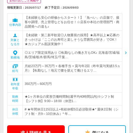
女性のおしごと掲載中
情報更新日：2026/07/17
終了予定日：
2026/09/03
【未経験も安心の研修からスタート！】「魚べい」の店舗で、接
客や調理、売上管理などをお任せ！☆店長や本社の管理部門・商
仕事内容
品開発への道も♪
【未経験・第二新卒歓迎◎人物重視の採用】★高卒以上★応募の
きっかけは「ここのお寿司と楽しそうな雰囲気が好き」でOK！
対象と
★カジュアル面談実施中！
なる方
◎エリア限定採用あり ◎転勤なしの働き方もOK♪ 北海道/宮城/福
島/茨城/栃木/群馬/埼玉/千葉…
勤務地
月給23万円～35万円 + 各種手当 + 賞与年2回（昨年賞与実績3.5ヵ
月）【転勤なし！地元で腰を据えて働けるエリ…
給与
350万円～600万円
初年度
年収
★1ヶ月単位の変形労働時間制(週平均40時間以内)※シフト制
勤務
時間
【シフト例】9:00～18:00（休憩1…
# ★年間休日115日以上+有給休暇5日必須取得★* 週休2日制（シ
休日
休暇
フト制・月9～10日休み）* 年…
求人詳細を見る
気になる