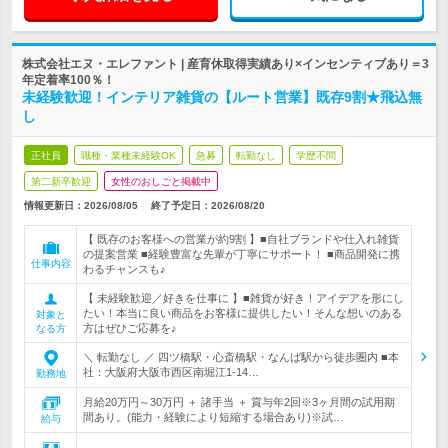
株式会社エヌ・エレファント | 産育休取得実績あり×インセンティブあり＝3
年定着率100％！
未経験歓迎！インテリア雑貨の【ルート営業】既存9割★飛込無
し
正社員
職種・業種未経験OK
急募
転勤なし
学歴不問
第二新卒歓迎
女性のおしごと掲載中
情報更新日：2026/08/05
終了予定日：
2026/08/20
【 既存のお客様への営業が約9割 】■自社ブランドや仕入れ雑貨
の提案営業 ■経験豊富な先輩が丁寧にサポート！ ■商品開発に携
仕事内容
わるチャンスも♪
【 未経験歓迎／好きを仕事に 】■雑貨が好き！アイデアを形にし
たい！本当に良い商品をお客様に提供したい！そんな想いのある
対象と
方はぜひご応募を♪
なる方
＼ 転勤なし ／ 四ツ橋駅・心斎橋駅・なんば駅から徒歩圏内 ■本
社：大阪府大阪市西区南堀江1-14…
勤務地
月給20万円～30万円 ＋ 諸手当 ＋ 賞与年2回※3ヶ月間の試用期
間あり。(能力・経験により短縮する場合あり)※試…
給与