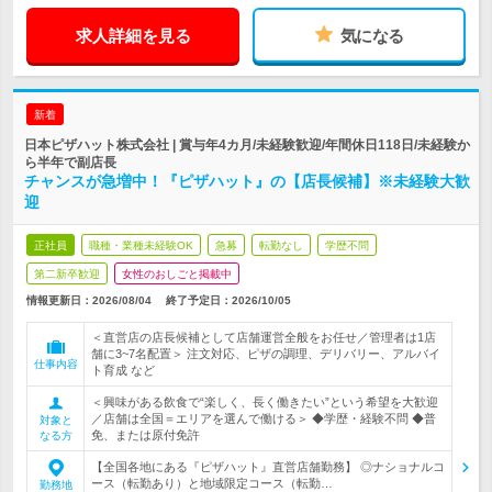
求人詳細を見る
気になる
新着
日本ピザハット株式会社 | 賞与年4カ月/未経験歓迎/年間休日118日/未経験か
ら半年で副店長
チャンスが急増中！『ピザハット』の【店長候補】※未経験大歓
迎
正社員
職種・業種未経験OK
急募
転勤なし
学歴不問
第二新卒歓迎
女性のおしごと掲載中
情報更新日：2026/08/04
終了予定日：
2026/10/05
＜直営店の店長候補として店舗運営全般をお任せ／管理者は1店
舗に3~7名配置＞ 注文対応、ピザの調理、デリバリー、アルバイ
仕事内容
ト育成 など
＜興味がある飲食で“楽しく、長く働きたい”という希望を大歓迎
／店舗は全国＝エリアを選んで働ける＞ ◆学歴・経験不問 ◆普
対象と
免、または原付免許
なる方
【全国各地にある『ピザハット』直営店舗勤務】 ◎ナショナルコ
ース（転勤あり）と地域限定コース（転勤…
勤務地