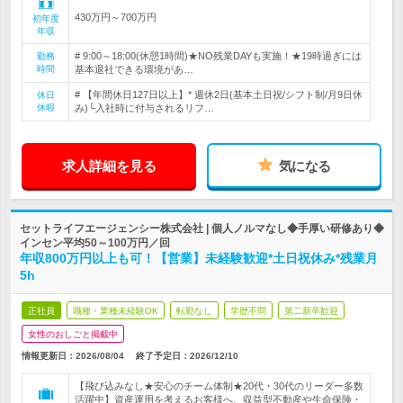
430万円～700万円
初年度
年収
# 9:00～18:00(休憩1時間)★NO残業DAYも実施！★19時過ぎには
勤務
時間
基本退社できる環境があ…
# 【年間休日127日以上】* 週休2日(基本土日祝/シフト制/月9日休
休日
休暇
み)└入社時に付与されるリフ…
求人詳細を見る
気になる
セットライフエージェンシー株式会社 | 個人ノルマなし◆手厚い研修あり◆
インセン平均50～100万円／回
年収800万円以上も可！【営業】未経験歓迎*土日祝休み*残業月
5h
正社員
職種・業種未経験OK
転勤なし
学歴不問
第二新卒歓迎
女性のおしごと掲載中
情報更新日：2026/08/04
終了予定日：
2026/12/10
【飛び込みなし★安心のチーム体制★20代・30代のリーダー多数
活躍中】資産運用を考えるお客様へ、収益型不動産や生命保険・