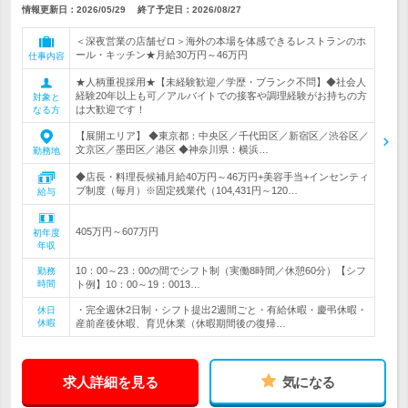
情報更新日：2026/05/29
終了予定日：
2026/08/27
＜深夜営業の店舗ゼロ＞海外の本場を体感できるレストランのホ
ール・キッチン★月給30万円～46万円
仕事内容
★人柄重視採用★【未経験歓迎／学歴・ブランク不問】◆社会人
経験20年以上も可／アルバイトでの接客や調理経験がお持ちの方
対象と
は大歓迎です！
なる方
【展開エリア】 ◆東京都：中央区／千代田区／新宿区／渋谷区／
文京区／墨田区／港区 ◆神奈川県：横浜…
勤務地
◆店長・料理長候補月給40万円～46万円+美容手当+インセンティ
ブ制度（毎月）※固定残業代（104,431円～120…
給与
405万円～607万円
初年度
年収
10：00～23：00の間でシフト制（実働8時間／休憩60分）【シフ
勤務
時間
ト例】10：00～19：0013…
・完全週休2日制・シフト提出2週間ごと・有給休暇・慶弔休暇・
休日
休暇
産前産後休暇、育児休業（休暇期間後の復帰…
求人詳細を見る
気になる