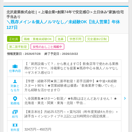
北沢産業株式会社 | ＜上場企業×創業74年で安定感◎＞土日休み*家族/住宅
手当あり
＼既存メイン＆個人ノルマなし／未経験OK【法人営業】年休
127日
正社員
職種・業種未経験OK
急募
学歴不問
完全週休2日制
第二新卒歓迎
女性のおしごと掲載中
情報更新日：2026/07/28
終了予定日：
2026/10/22
【「厨房設備って？」から教えます◎】飲食店等で使われる業務
用のフライヤー、冷蔵庫などを提案★既存中心＆個人ノルマなし
仕事内容
⇒ギスギス感ゼロ！
【学歴・経験不問★第二新卒歓迎！若手活躍中】★中途×未経験
スタート90％！★営業経験者は優遇♪「飲食業界で働いていた」
対象と
方も経験を活かせます◎
なる方
＼全国募集★UIターン歓迎／ ★転勤はほとんどありません！ ★
北海道・東北・関東・東海・北陸・甲信…
勤務地
【東京本社】月給25.5万円～＋賞与2回（昨年度実績4カ月分）＋
諸手当＋インセンティブ※上記には31時間分の固定残業…
給与
324万円～450万円
初年度