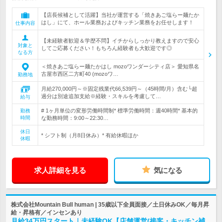
【店長候補として活躍】当社が運営する「焼きあご塩らー麺たか
はし」にて、ホール業務およびキッチン業務をお任せします！
仕事内容
【未経験者歓迎＆学歴不問】イチからしっかり教えますので安心
対象と
してご応募ください！もちろん経験者も大歓迎です◎
なる方
＜焼きあご塩らー麺たかはし mozoワンダーシティ店＞ 愛知県名
古屋市西区二方町40 (mozoワ…
勤務地
月給270,000円～※固定残業代66,539円～（45時間/月）含む└超
過分は別途追加支給※経験・スキルを考慮して…
給与
# 1ヶ月単位の変形労働時間制* 標準労働時間：週40時間* 基本的
勤務
時間
な勤務時間：9:00～22:30…
休日
* シフト制（月8日休み）* 有給休暇ほか
休暇
求人詳細を見る
気になる
株式会社Mountain Bull human | 35歳以下全員面接／土日休みOK／毎月昇
給・昇格有／インセンあり
月給34万円スタート｜未経験OK【店舗運営(接客・キッチン補