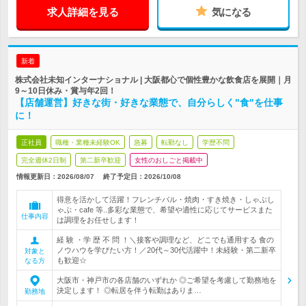
求人詳細を見る
気になる
新着
株式会社未知インターナショナル | 大阪都心で個性豊かな飲食店を展開｜月
9～10日休み・賞与年2回！
【店舗運営】好きな街・好きな業態で、自分らしく"食"を仕事
に！
正社員
職種・業種未経験OK
急募
転勤なし
学歴不問
完全週休2日制
第二新卒歓迎
女性のおしごと掲載中
情報更新日：2026/08/07
終了予定日：
2026/10/08
得意を活かして活躍！フレンチバル・焼肉・すき焼き・しゃぶし
ゃぶ・cafe 等..多彩な業態で、希望や適性に応じてサービスまた
仕事内容
は調理をお任せします！
経 験 ・学 歴 不 問 ！＼接客や調理など、どこでも通用する 食の
ノウハウを学びたい方！／20代～30代活躍中！未経験・第二新卒
対象と
も歓迎☆
なる方
大阪市・神戸市の各店舗のいずれか ◎ご希望を考慮して勤務地を
決定します！ ◎転居を伴う転勤はありま…
勤務地