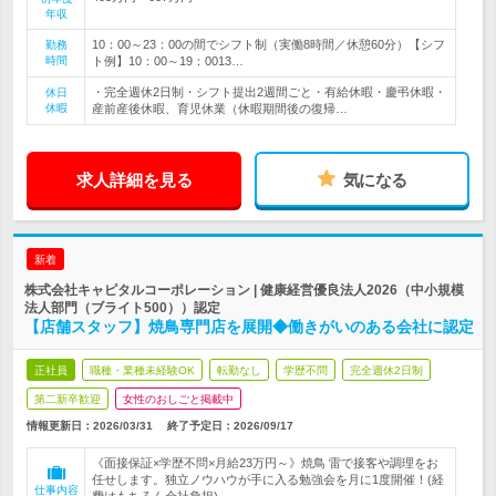
年収
10：00～23：00の間でシフト制（実働8時間／休憩60分）【シフ
勤務
時間
ト例】10：00～19：0013…
・完全週休2日制・シフト提出2週間ごと・有給休暇・慶弔休暇・
休日
休暇
産前産後休暇、育児休業（休暇期間後の復帰…
求人詳細を見る
気になる
新着
株式会社キャピタルコーポレーション | 健康経営優良法人2026（中小規模
法人部門（ブライト500））認定
【店舗スタッフ】焼鳥専門店を展開◆働きがいのある会社に認定
正社員
職種・業種未経験OK
転勤なし
学歴不問
完全週休2日制
第二新卒歓迎
女性のおしごと掲載中
情報更新日：2026/03/31
終了予定日：
2026/09/17
《面接保証×学歴不問×月給23万円～》焼鳥 雷で接客や調理をお
任せします。独立ノウハウが手に入る勉強会を月に1度開催！(経
仕事内容