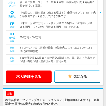
験・第二新卒・フリーター歓迎★経験・転職回数不問★昇給年2
対象と
回で頑張りを還元！
なる方
《転勤なし／腰を据えて働ける環境！》 全国の各プロジェクト先
が勤務地です♪ ★あなたの好きな街でず…
勤務地
〈東京〉月給28万円～〈大阪〉月給26.9万円～〈名古屋〉月給
28.5万円～〈その他〉月給26.5万円～※いずれも2…
給与
350万円～500万円
初年度
年収
8：00～17：00（実働8時間）※勤務先によっては9：00～18：
勤務
時間
00（実働8時間）
# ★年間休日120日★・完全週休2日制（土、日、祝）・年末年始
休日
休暇
休暇・有給休暇・産前後休暇・育児休暇…
求人詳細を見る
気になる
新着
株式会社オープンアップコンストラクション | 上場GROUP&ホワイト企業
認定/土日祝休&最大11連休/9月の入社OK