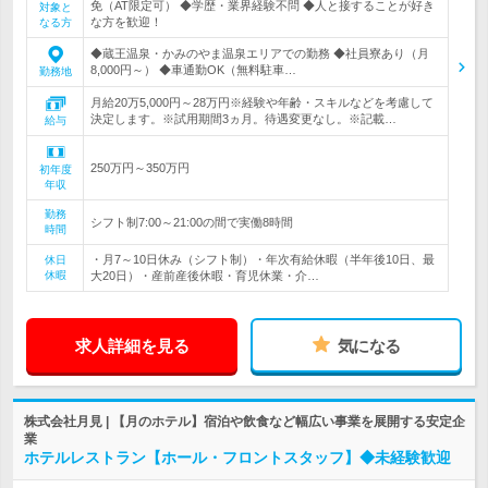
免（AT限定可） ◆学歴・業界経験不問 ◆人と接することが好き
対象と
な方を歓迎！
なる方
◆蔵王温泉・かみのやま温泉エリアでの勤務 ◆社員寮あり（月
8,000円～） ◆車通勤OK（無料駐車…
勤務地
月給20万5,000円～28万円※経験や年齢・スキルなどを考慮して
決定します。※試用期間3ヵ月。待遇変更なし。※記載…
給与
250万円～350万円
初年度
年収
勤務
シフト制7:00～21:00の間で実働8時間
時間
・月7～10日休み（シフト制）・年次有給休暇（半年後10日、最
休日
休暇
大20日）・産前産後休暇・育児休業・介…
求人詳細を見る
気になる
株式会社月見 | 【月のホテル】宿泊や飲食など幅広い事業を展開する安定企
業
ホテルレストラン【ホール・フロントスタッフ】◆未経験歓迎