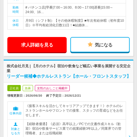
# パチンコ店[早番]7:00～16:00、8:00～17:00[遅番]15:00～
勤務
時間
24:00、16…
月9日（シフト制）【その他休暇制度】■年次有給休暇（初年度10
休日
休暇
日）※平均有給消化日数11日！■結婚休…
求人詳細を見る
気になる
株式会社月見 | 【月のホテル】宿泊や飲食など幅広い事業を展開する安定企
業
リーダー候補◆ホテルレストラン【ホール・フロントスタッフ】
正社員
急募
女性のおしごと掲載中
情報更新日：2026/06/30
終了予定日：
2026/12/21
《接客スキルを活かしてキャリアアップできます！》ホテルのレ
ストランホールやフロントでの接客、スタッフの育成などをお任
仕事内容
せします。
【経験者優遇】《必須》高卒以上／PCでの文書作成スキル《歓
迎》宿泊や飲食サービス業での就業経験3年以上／同業界での管
対象と
理職者、または役職経験
なる方