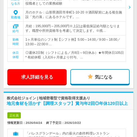
役職者としての業務経験
なる方
月のホテル：山形県酒田市幸町1-10-20 ※酒田駅前にある複合施
設「光の湊」にあるホテルです。…
勤務地
月給：195,000円～205,000円※上記は最低保証給与額となりま
す。職歴や所持資格等を考慮して決定します。※残…
給与
1ヶ月単位のシフト制【シフト例】5:00～14:00／9:00～18:00／
勤務
時間
13:00～22:00※…
◎週休2日制（シフトによる／月8日～9日休み）★年間休日105日
休日
休暇
* 有給休暇（入社6ヶ月後より付与、…
求人詳細を見る
気になる
株式会社ジョイン | 地域密着型で資格取得支援あり
地元食材を活かす【調理スタッフ】賞与年2回◎年休120日以上
正社員
情報更新日：2026/04/24
終了予定日：
2026/10/22
「パレスグランデール」内の薪火の創作料理レストラン