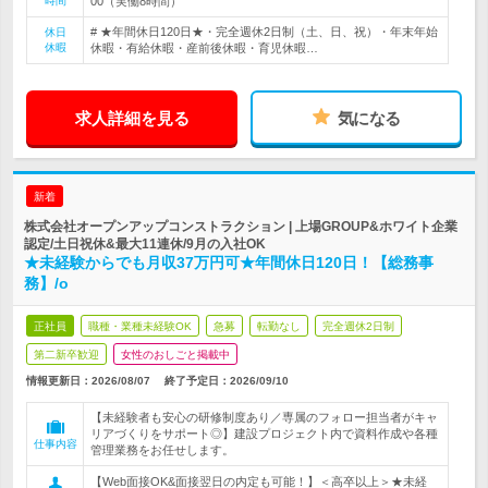
時間
00（実働8時間）
# ★年間休日120日★・完全週休2日制（土、日、祝）・年末年始
休日
休暇
休暇・有給休暇・産前後休暇・育児休暇…
求人詳細を見る
気になる
新着
株式会社オープンアップコンストラクション | 上場GROUP&ホワイト企業
認定/土日祝休&最大11連休/9月の入社OK
★未経験からでも月収37万円可★年間休日120日！【総務事
務】/o
正社員
職種・業種未経験OK
急募
転勤なし
完全週休2日制
第二新卒歓迎
女性のおしごと掲載中
情報更新日：2026/08/07
終了予定日：
2026/09/10
【未経験者も安心の研修制度あり／専属のフォロー担当者がキャ
リアづくりをサポート◎】建設プロジェクト内で資料作成や各種
仕事内容
管理業務をお任せします。
【Web面接OK&面接翌日の内定も可能！】＜高卒以上＞★未経