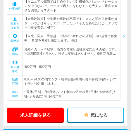
【マニュアル完備ではじめやすい◎】機械化されたオペレーショ
ンが中心なので、ラーメン職人にならなくても大丈夫！接客や簡
仕事内容
単な調理からスタート！
【未経験歓迎】☆学歴や経験は不問です。☆人と関わる仕事が好
き！いつかはキャリアアップしたい！そんなあなたにピッタリで
対象と
す◎※要普免（AT可）
なる方
【東北・関東・甲信越・中部のいずれかの店舗】 347店舗で募集
中！ 希望を考慮し決定します。 ※詳…
勤務地
月給25万円～※経験・能力を考慮し当社規定により決定します。
※試用期間6ヶ月あり。待遇に変動はありません。※固定残業…
給与
400万円～500万円
初年度
年収
8:00～24:30の間でシフト制※実働7時間45分※休憩1時間＜シフ
勤務
時間
ト例＞* 09:45～18:3…
* 週休2日制／月9日休(シフト制)※2月のみ月8日休* 有給休暇(入
休日
休暇
社6ヶ月後に10日付与)* リ…
求人詳細を見る
気になる