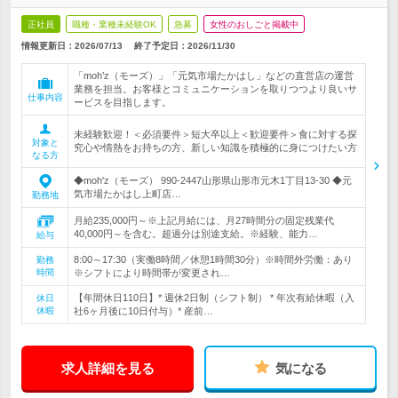
正社員
職種・業種未経験OK
急募
女性のおしごと掲載中
情報更新日：2026/07/13
終了予定日：
2026/11/30
「moh’z（モーズ）」「元気市場たかはし」などの直営店の運営
業務を担当。お客様とコミュニケーションを取りつつより良いサ
仕事内容
ービスを目指します。
未経験歓迎！＜必須要件＞短大卒以上＜歓迎要件＞食に対する探
対象と
究心や情熱をお持ちの方、新しい知識を積極的に身につけたい方
なる方
◆moh'z（モーズ） 990-2447山形県山形市元木1丁目13-30 ◆元
気市場たかはし上町店…
勤務地
月給235,000円～※上記月給には、月27時間分の固定残業代
40,000円～を含む。超過分は別途支給。※経験、能力…
給与
8:00～17:30（実働8時間／休憩1時間30分）※時間外労働：あり
勤務
時間
※シフトにより時間帯が変更され…
【年間休日110日】* 週休2日制（シフト制） * 年次有給休暇（入
休日
休暇
社6ヶ月後に10日付与）* 産前…
求人詳細を見る
気になる