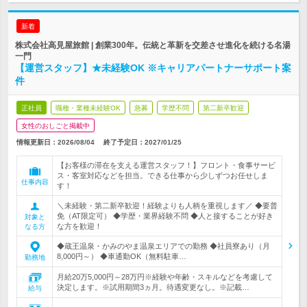
新着
株式会社高見屋旅館 | 創業300年。伝統と革新を交差させ進化を続ける名湯
一門
【運営スタッフ】★未経験OK ※キャリアパートナーサポート案
件
正社員
職種・業種未経験OK
急募
学歴不問
第二新卒歓迎
女性のおしごと掲載中
情報更新日：2026/08/04
終了予定日：
2027/01/25
【お客様の滞在を支える運営スタッフ！】フロント・食事サービ
ス・客室対応などを担当。できる仕事から少しずつお任せしま
仕事内容
す！
＼未経験・第二新卒歓迎！経験よりも人柄を重視します／ ◆要普
免（AT限定可） ◆学歴・業界経験不問 ◆人と接することが好き
対象と
な方を歓迎！
なる方
◆蔵王温泉・かみのやま温泉エリアでの勤務 ◆社員寮あり（月
8,000円～） ◆車通勤OK（無料駐車…
勤務地
月給20万5,000円～28万円※経験や年齢・スキルなどを考慮して
決定します。※試用期間3ヵ月。待遇変更なし。※記載…
給与