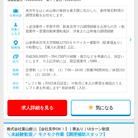
米沢牛をはじめ山形の食材を最大限に生かした、創作懐石料理の
調理全般をお任せします。
仕事内容
＜必須要件＞学歴不問、飲食店等での調理経験をお持ちの方 ＜歓
対象と
迎要件＞普通自動車運転免許、洋食または和食の調理経験
なる方
山形県米沢市大字関根12703-4 ※マイカー通勤可（駐車場あり）
※転勤なし 【雇入れ直後】上記…
勤務地
月給266,000円～354,730円※経験・能力などを考慮の上、決定い
たします。※上記月給には、固定残業代（59時…
給与
交替制（シフト制）（1）7:00～18:00（実働7時間30分／休憩210
勤務
時間
分） （2）10:00～2…
* シフト制（月6日休日設定） ※前月に本人の希望を相談のうえ
休日
休暇
シフト表を作成します* 有給休暇（入社…
求人詳細を見る
気になる
株式会社葉山館 | | 【会社見学OK！】｜寮あり｜UIターン歓迎
＼未経験歓迎／ モクモク作業【調理補助スタッフ】