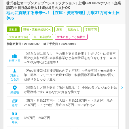
株式会社オープンアップコンストラクション | 上場GROUP&ホワイト企業
認定/土日祝休&最大11連休/9月の入社OK
地元に貢献する未来へ！【在庫・資材管理】月収37万可★土日
休/o
正社員
職種・業種未経験OK
急募
転勤なし
学歴不問
完全週休2日制
第二新卒歓迎
女性のおしごと掲載中
情報更新日：2026/08/07
終了予定日：
2026/09/10
【好きな街に暮らし、その街を支える仕事！】街づくりに必要不
可欠な資材の発注や事務作業など各種管理をお任せします。★20
仕事内容
～30代が中心に活躍中！
【Web面接OK&面接翌日の内定も可能】＜学歴不問＞★未経験・
第二新卒・フリーター歓迎★経験・転職回数不問★昇給年2回で
対象と
頑張りをしっかり還元！
なる方
《転勤なし／腰を据えて働ける環境！》 全国の各プロジェクト先
が勤務地です♪ ★あなたの好きな街でず…
勤務地
〈東京〉月給28万円～〈大阪〉月給26.9万円～〈名古屋〉月給
28.5万円～〈その他〉月給26.5万円～※いずれも2…
給与
350万円～500万円
初年度
年収