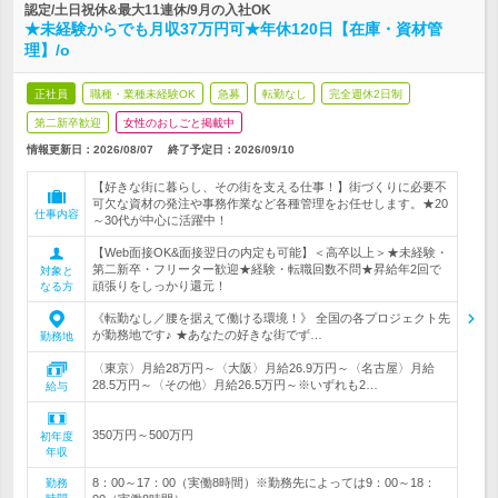
認定/土日祝休&最大11連休/9月の入社OK
★未経験からでも月収37万円可★年休120日【在庫・資材管
理】/o
正社員
職種・業種未経験OK
急募
転勤なし
完全週休2日制
第二新卒歓迎
女性のおしごと掲載中
情報更新日：2026/08/07
終了予定日：
2026/09/10
【好きな街に暮らし、その街を支える仕事！】街づくりに必要不
可欠な資材の発注や事務作業など各種管理をお任せします。★20
仕事内容
～30代が中心に活躍中！
【Web面接OK&面接翌日の内定も可能】＜高卒以上＞★未経験・
第二新卒・フリーター歓迎★経験・転職回数不問★昇給年2回で
対象と
頑張りをしっかり還元！
なる方
《転勤なし／腰を据えて働ける環境！》 全国の各プロジェクト先
が勤務地です♪ ★あなたの好きな街でず…
勤務地
〈東京〉月給28万円～〈大阪〉月給26.9万円～〈名古屋〉月給
28.5万円～〈その他〉月給26.5万円～※いずれも2…
給与
350万円～500万円
初年度
年収
8：00～17：00（実働8時間）※勤務先によっては9：00～18：
勤務