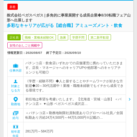
新着
株式会社ベガスベガス | 多角的に事業展開する成長企業◆8/30転職フェア山
形へ出展します
多彩なキャリアが広がる【総合職】アミューズメント・飲食
正社員
職種・業種未経験OK
急募
学歴不問
第二新卒歓迎
女性のおしごと掲載中
情報更新日：2026/08/07
終了予定日：
2026/09/10
パチンコ店・飲食店いずれかでの店舗運営に携わっていただきま
す。店長・マネージャへのキャリアUPや他部署へのキャリアチ
仕事内容
ェンジも可能◎
《学歴・経験不問》◆人と接することやチームワークが好きな方
歓迎◆20～30代活躍中！業種・職種未経験でもイチから成長でき
対象と
る環境です。
なる方
初任地は希望を考慮いたします。 【北海道・宮城・山形】 ＜パ
チンコ店＞ ▼山形 ベガスベガス成沢店…
勤務地
＜パチンコ店＞勤務地制限社員制度あり◎グローバル社員／全国
転勤あり月給24万4,500円～44万5,000円※記載の…
給与
281万円～584万円
初年度
年収