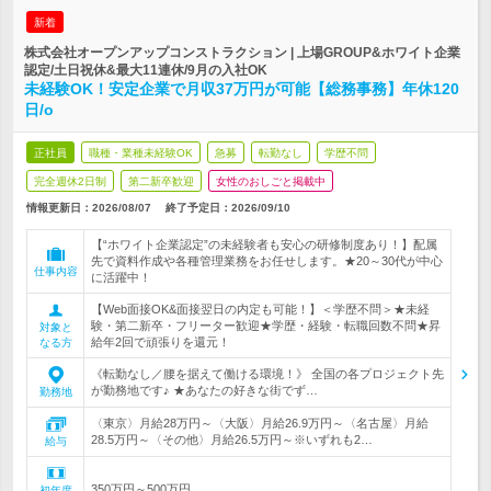
新着
株式会社オープンアップコンストラクション | 上場GROUP&ホワイト企業
認定/土日祝休&最大11連休/9月の入社OK
未経験OK！安定企業で月収37万円が可能【総務事務】年休120
日/o
正社員
職種・業種未経験OK
急募
転勤なし
学歴不問
完全週休2日制
第二新卒歓迎
女性のおしごと掲載中
情報更新日：2026/08/07
終了予定日：
2026/09/10
【“ホワイト企業認定”の未経験者も安心の研修制度あり！】配属
先で資料作成や各種管理業務をお任せします。★20～30代が中心
仕事内容
に活躍中！
【Web面接OK&面接翌日の内定も可能！】＜学歴不問＞★未経
験・第二新卒・フリーター歓迎★学歴・経験・転職回数不問★昇
対象と
給年2回で頑張りを還元！
なる方
《転勤なし／腰を据えて働ける環境！》 全国の各プロジェクト先
が勤務地です♪ ★あなたの好きな街でず…
勤務地
〈東京〉月給28万円～〈大阪〉月給26.9万円～〈名古屋〉月給
28.5万円～〈その他〉月給26.5万円～※いずれも2…
給与
350万円～500万円
初年度