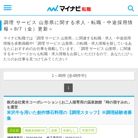
調理 サービス 山形県に関する求人・転職・中途採用情
報＜8/7（金）更新＞
マイナビ転職では「調理 サービス 山形県」に関連する転職・求人・中途採用
情報を多数掲載中!「調理 サービス 山形県」の転職・求人情報を探しているあ
なたにおすすめのお仕事を掲載しています。「調理 サービス 山形県」に関連
するキーワードからも転職・求人情報をお探しいただけるので、あなたにぴっ
たりのお仕事を見つけてみてください!
1～48件 (全48件中)
1
株式会社黄木コーポレーション | お二人様専用の温泉旅館「時の宿すみれ」
を運営
米沢牛を用いた創作懐石料理の【調理スタッフ】※調理経験者募
集
正社員
職種未経験OK
急募
転勤なし
学歴不問
情報更新日：2026/06/26
終了予定日：
2026/12/17