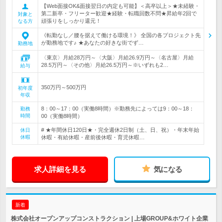
【Web面接OK&面接翌日の内定も可能】＜高卒以上＞★未経験・
第二新卒・フリーター歓迎★経験・転職回数不問★昇給年2回で
対象と
頑張りをしっかり還元！
なる方
《転勤なし／腰を据えて働ける環境！》 全国の各プロジェクト先
が勤務地です♪ ★あなたの好きな街でず…
勤務地
〈東京〉月給28万円～〈大阪〉月給26.9万円～〈名古屋〉月給
28.5万円～〈その他〉月給26.5万円～※いずれも2…
給与
350万円～500万円
初年度
年収
8：00～17：00（実働8時間）※勤務先によっては9：00～18：
勤務
時間
00（実働8時間）
# ★年間休日120日★・完全週休2日制（土、日、祝）・年末年始
休日
休暇
休暇・有給休暇・産前後休暇・育児休暇…
求人詳細を見る
気になる
新着
株式会社オープンアップコンストラクション | 上場GROUP&ホワイト企業