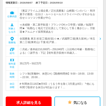
情報更新日：2026/08/07
終了予定日：
2026/09/10
《東証プライム上場企業／正社員募集》山崎製パンのパン・和洋
菓子の製造・仕分け・ルートセールスドライバーのいずれかをお
仕事内容
任せ☆コツコツ作業が中心
≪未経験・第二新卒歓迎！ブランクOK≫◎学歴／経験／知識不
問★「転勤なく地元で正社員として安心して長く働きたい」方歓
対象と
迎★アルムナイ採用実績あり
なる方
全国募集 東京:杉並工場(杉並)☆★／武蔵野工場(東久留米)／埼玉
第二工場(東村山) 千葉:松戸第…
勤務地
◇月給／基本給210,000円～259,840円（入社時の年齢・勤務地に
よる）◇諸手当：下記【初年度月収例※35歳入…
給与
351万円～502万円
初年度
年収
シフト制(実働8H、休憩1Ｈ)【勤務時間例】9:00～18:00、13:00
勤務
時間
～22:00、20:00…
# 年間休日116日■月9日（うるう年を除く3月度は8日）┗他にも
休日
休暇
年間で取得する休日が9日あります！…
求人詳細を見る
気になる