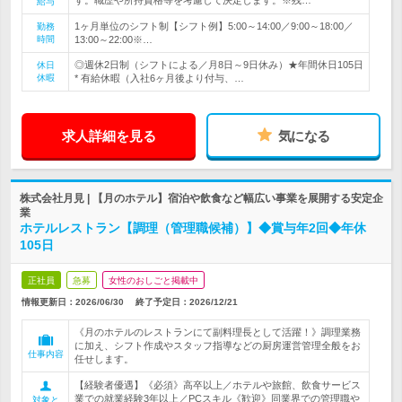
す。職歴や所持資格等を考慮して決定します。※残…
給与
1ヶ月単位のシフト制【シフト例】5:00～14:00／9:00～18:00／
勤務
時間
13:00～22:00※…
◎週休2日制（シフトによる／月8日～9日休み）★年間休日105日
休日
休暇
* 有給休暇（入社6ヶ月後より付与、…
求人詳細を見る
気になる
株式会社月見 | 【月のホテル】宿泊や飲食など幅広い事業を展開する安定企
業
ホテルレストラン【調理（管理職候補）】◆賞与年2回◆年休
105日
正社員
急募
女性のおしごと掲載中
情報更新日：2026/06/30
終了予定日：
2026/12/21
《月のホテルのレストランにて副料理長として活躍！》調理業務
に加え、シフト作成やスタッフ指導などの厨房運営管理全般をお
仕事内容
任せします。
【経験者優遇】《必須》高卒以上／ホテルや旅館、飲食サービス
業での就業経験3年以上／PCスキル《歓迎》同業界での管理職や
対象と