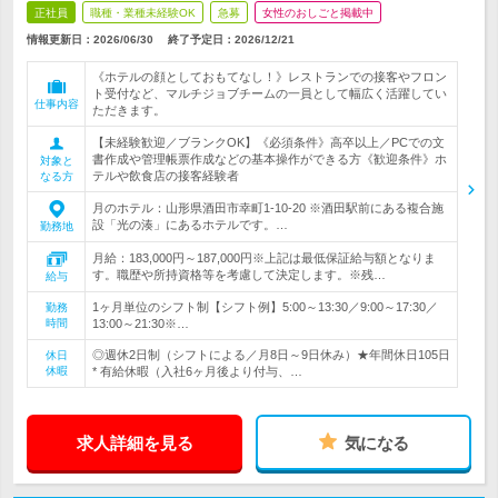
正社員
職種・業種未経験OK
急募
女性のおしごと掲載中
情報更新日：2026/06/30
終了予定日：
2026/12/21
《ホテルの顔としておもてなし！》レストランでの接客やフロン
ト受付など、マルチジョブチームの一員として幅広く活躍してい
仕事内容
ただきます。
【未経験歓迎／ブランクOK】《必須条件》高卒以上／PCでの文
書作成や管理帳票作成などの基本操作ができる方《歓迎条件》ホ
対象と
テルや飲食店の接客経験者
なる方
月のホテル：山形県酒田市幸町1-10-20 ※酒田駅前にある複合施
設「光の湊」にあるホテルです。…
勤務地
月給：183,000円～187,000円※上記は最低保証給与額となりま
す。職歴や所持資格等を考慮して決定します。※残…
給与
1ヶ月単位のシフト制【シフト例】5:00～13:30／9:00～17:30／
勤務
時間
13:00～21:30※…
◎週休2日制（シフトによる／月8日～9日休み）★年間休日105日
休日
休暇
* 有給休暇（入社6ヶ月後より付与、…
求人詳細を見る
気になる