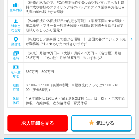
【研修があるので、PCの基本操作やExcelの使い方も学べる】資
料作成や書類のファイリング等のバックオフィス業務をお任せ★
仕事内容
先輩の90％以上が未経験
【Web面接OK&面接翌日の内定も可能】＜学歴不問＞★未経験・
第二新卒・フリーター歓迎★経験・転職回数不問★昇給年2回で
対象と
頑張りをしっかり還元！
なる方
《転勤なし／腰を据えて働ける環境！》 全国の各プロジェクト先
が勤務地です♪ ★あなたの好きな街でず…
勤務地
〈東京〉月給28万円～〈大阪〉月給26.9万円～〈名古屋〉月給
28.5万円～〈その他〉月給26.5万円～※いずれも2…
給与
350万円～500万円
初年度
年収
8：00～17：00（実働8時間）※勤務先によっては9：00～18：
勤務
時間
00（実働8時間）
# ★年間休日120日★・完全週休2日制（土、日、祝）・年末年始
休日
休暇
休暇・有給休暇・産前後休暇・育児休暇…
求人詳細を見る
気になる