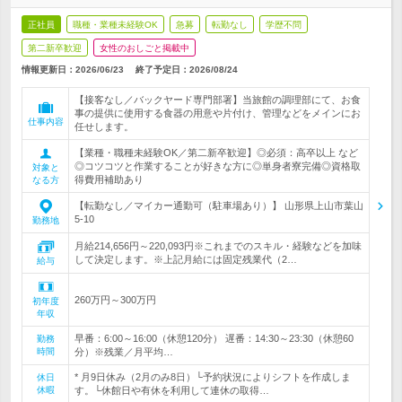
正社員
職種・業種未経験OK
急募
転勤なし
学歴不問
第二新卒歓迎
女性のおしごと掲載中
情報更新日：2026/06/23
終了予定日：
2026/08/24
【接客なし／バックヤード専門部署】当旅館の調理部にて、お食
事の提供に使用する食器の用意や片付け、管理などをメインにお
仕事内容
任せします。
【業種・職種未経験OK／第二新卒歓迎】◎必須：高卒以上 など
◎コツコツと作業することが好きな方に◎単身者寮完備◎資格取
対象と
得費用補助あり
なる方
【転勤なし／マイカー通勤可（駐車場あり）】 山形県上山市葉山
5-10
勤務地
月給214,656円～220,093円※これまでのスキル・経験などを加味
して決定します。※上記月給には固定残業代（2…
給与
260万円～300万円
初年度
年収
早番：6:00～16:00（休憩120分） 遅番：14:30～23:30（休憩60
勤務
時間
分）※残業／月平均…
* 月9日休み（2月のみ8日）└予約状況によりシフトを作成しま
休日
休暇
す。└休館日や有休を利用して連休の取得…