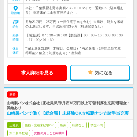
本社：千葉県習志野市実籾2-36-10 ※マイカー通勤OK（駐車場あ
り） ※将来的に山形事務所また…
勤務地
月給21万円～25万円（一律住宅手当を含む）※経験、能力を考慮
の上決定します。※試用期間3ヶ月（待遇変更なし）
給与
【製造課】07：30～16：00【製品課】08：00～16：30／08：30
勤務
時間
～17：00／01：30…
* 完全週休2日制（木曜日、金曜日）* 有給休暇（1時間単位で取
休日
休暇
得可能／積立て制度もあり）* 産前産…
求人詳細を見る
気になる
新着
山崎製パン株式会社 | 正社員採用/月収38万円以上可/福利厚生充実/退職金・
昇給あり
山崎製パンで働く【総合職】未経験OK☆転勤ナシ☆諸手当充実
正社員
職種・業種未経験OK
急募
転勤なし
学歴不問
第二新卒歓迎
女性のおしごと掲載中