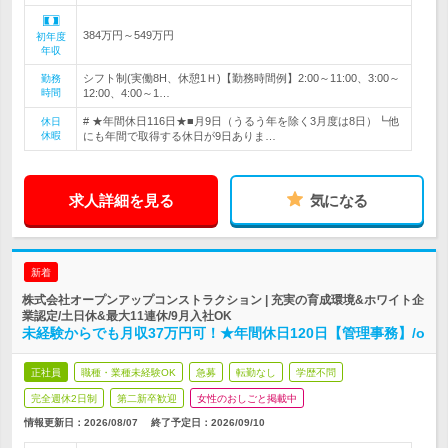
384万円～549万円
初年度
年収
シフト制(実働8H、休憩1Ｈ)【勤務時間例】2:00～11:00、3:00～
勤務
時間
12:00、4:00～1…
# ★年間休日116日★■月9日（うるう年を除く3月度は8日）┗他
休日
休暇
にも年間で取得する休日が9日ありま…
求人詳細を見る
気になる
新着
株式会社オープンアップコンストラクション | 充実の育成環境&ホワイト企
業認定/土日休&最大11連休/9月入社OK
未経験からでも月収37万円可！★年間休日120日【管理事務】/o
正社員
職種・業種未経験OK
急募
転勤なし
学歴不問
完全週休2日制
第二新卒歓迎
女性のおしごと掲載中
情報更新日：2026/08/07
終了予定日：
2026/09/10