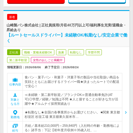
新着
山崎製パン株式会社 | 正社員採用/月収40万円以上可/福利厚生充実/退職金・
昇給あり
【ルートセールスドライバー】未経験OK/転勤なし/安定企業で働
く
正社員
職種・業種未経験OK
急募
転勤なし
学歴不問
第二新卒歓迎
女性のおしごと掲載中
情報更新日：2026/08/06
終了予定日：
2026/08/24
食パン・菓子パン・和菓子・洋菓子等の製品や当社取扱い商品を
笑顔とともにお届けするドライバー職★決まったルートでの配送
仕事内容
で安心！
≪未経験・第二新卒歓迎／ブランクOK≫普通自動車免許(AT
可)◎学歴／経験／知識は不問 ★人と接することが好きな方が活
対象と
躍中★アルムナイ採用実績あり
なる方
★転勤なし★全国の各事業所からお選びください。 ■関東 東京都
杉並区 杉並工場 東京都東久留米市…
勤務地
月給／基本給210,000円～259,840円（入社時の年齢・勤務地によ
る）諸手当：下記【初年度月収例※35歳入社、…
給与