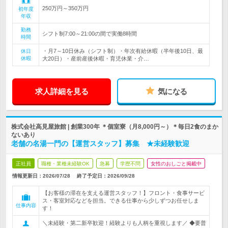
250万円～350万円
初年度
年収
勤務
シフト制7:00～21:00の間で実働8時間
時間
・月7～10日休み（シフト制）・年次有給休暇（半年後10日、最
休日
休暇
大20日）・産前産後休暇・育児休業・介…
求人詳細を見る
気になる
株式会社高見屋旅館 | 創業300年 ＊個室寮（月8,000円～）＊毎日2食のまか
ないあり
老舗の名湯一門の【運営スタッフ】募集 ★未経験歓迎
正社員
職種・業種未経験OK
急募
学歴不問
女性のおしごと掲載中
情報更新日：2026/07/28
終了予定日：
2026/09/28
【お客様の滞在を支える運営スタッフ！】フロント・食事サービ
ス・客室対応などを担当。できる仕事から少しずつお任せしま
仕事内容
す！
＼未経験・第二新卒歓迎！経験よりも人柄を重視します／ ◆要普