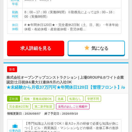
年収
8：00～17：00（実働8時間）※勤務先によっては9：00～18：
勤務
時間
00（実働8時間）
# ★年間休日120日★・完全週休2日制（土、日、祝）・年末年始
休日
休暇
休暇・有給休暇・産前後休暇・育児休暇…
求人詳細を見る
気になる
新着
株式会社オープンアップコンストラクション | 上場GROUP&ホワイト企業
認定/土日祝休&最大11連休/9月の入社OK
★未経験から月収37万円可★年間休日120日【管理フロント】/o
正社員
職種・業種未経験OK
急募
転勤なし
学歴不問
完全週休2日制
第二新卒歓迎
女性のおしごと掲載中
情報更新日：2026/08/07
終了予定日：
2026/09/10
【専門知識は入社後でOK！最大2ヶ月の研修で必要な知識が身に
つく】ビル・商業施設・マンションなどの修繕・改修工事の進捗
仕事内容