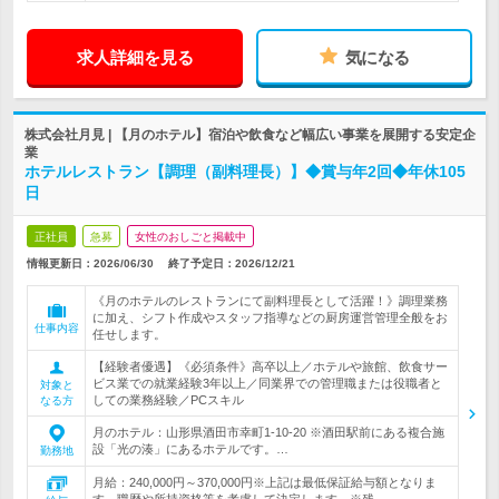
求人詳細を見る
気になる
株式会社月見 | 【月のホテル】宿泊や飲食など幅広い事業を展開する安定企
業
ホテルレストラン【調理（副料理長）】◆賞与年2回◆年休105
日
正社員
急募
女性のおしごと掲載中
情報更新日：2026/06/30
終了予定日：
2026/12/21
《月のホテルのレストランにて副料理長として活躍！》調理業務
に加え、シフト作成やスタッフ指導などの厨房運営管理全般をお
仕事内容
任せします。
【経験者優遇】《必須条件》高卒以上／ホテルや旅館、飲食サー
ビス業での就業経験3年以上／同業界での管理職または役職者と
対象と
しての業務経験／PCスキル
なる方
月のホテル：山形県酒田市幸町1-10-20 ※酒田駅前にある複合施
設「光の湊」にあるホテルです。…
勤務地
月給：240,000円～370,000円※上記は最低保証給与額となりま