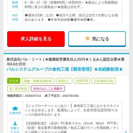
8：30～17：30（実働8時間／休憩60分）★拠点により勤務開始
勤務
時間
時間に多少の変動あり★残業は全社平…
◆週休2日制（土日）◆祝日※土曜、祝日は交代で出勤となる場
休日
休暇
合があります。◆年末年始休暇◆慶弔休暇◆有…
求人詳細を見る
気になる
株式会社パル・ミート | ★健康経営優良法人2025★くるみん認定企業★賞
与4.8か月分
パルシステムグループの食肉工場【製造管理】★未経験歓迎★
正社員
職種・業種未経験OK
転勤なし
学歴不問
完全週休2日制
第二新卒歓迎
女性のおしごと掲載中
情報更新日：2026/07/14
終了予定日：
2027/01/04
【ジョブローテーションあり！】食肉加工工場におけるマネジメ
ントをお任せします。配属先によって、生産管理/品質管理/スタ
仕事内容
ッフの指示等を行います。
【未経験歓迎】《必須》PC基本スキル（Excel、Word、PPT等）
《歓迎》食品業界の勤務経験／食品工場のライン作業経験／キッ
対象と
チン経験／マネージャー経験
なる方