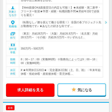
管理や窓口業務をお任せ。
【Web面接OK&面接翌日の内定も可能！】★未経験・第二新卒・
フリーター歓迎★学歴・経験・転職回数不問★昇給年2回で頑張
対象と
りを還元！
なる方
《転勤なし／腰を据えて働ける環境！》 全国の各プロジェクト先
が勤務地です♪ ★あなたの好きな街でず…
勤務地
〈東京〉月給28万円～〈大阪〉月給26.9万円～〈名古屋〉月給
28.5万円～〈その他〉月給26.5万円～※いずれも2…
給与
350万円～500万円
初年度
年収
8：00～17：00（実働8時間）※勤務先によっては9：00～18：
勤務
時間
00（実働8時間）
# ★年間休日120日★・完全週休2日制（土、日、祝）・年末年始
休日
休暇
休暇・有給休暇・産前後休暇・育児休暇…
求人詳細を見る
気になる
新着