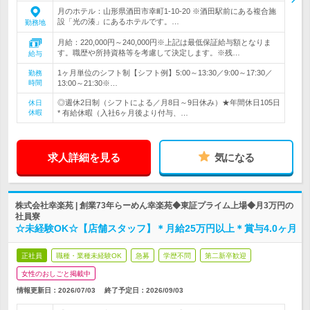
月のホテル：山形県酒田市幸町1-10-20 ※酒田駅前にある複合施
設「光の湊」にあるホテルです。…
勤務地
月給：220,000円～240,000円※上記は最低保証給与額となりま
す。職歴や所持資格等を考慮して決定します。※残…
給与
1ヶ月単位のシフト制【シフト例】5:00～13:30／9:00～17:30／
勤務
時間
13:00～21:30※…
◎週休2日制（シフトによる／月8日～9日休み）★年間休日105日
休日
休暇
* 有給休暇（入社6ヶ月後より付与、…
求人詳細を見る
気になる
株式会社幸楽苑 | 創業73年らーめん幸楽苑◆東証プライム上場◆月3万円の
社員寮
☆未経験OK☆【店舗スタッフ】＊月給25万円以上＊賞与4.0ヶ月
正社員
職種・業種未経験OK
急募
学歴不問
第二新卒歓迎
女性のおしごと掲載中
情報更新日：2026/07/03
終了予定日：
2026/09/03