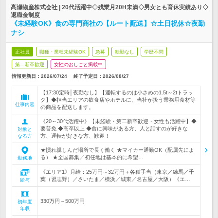
高瀬物産株式会社 | 20代活躍中◇残業月20H未満◇男女とも育休実績あり◇
退職金制度
《未経験OK》食の専門商社の【ルート配送】☆土日祝休☆夜勤
ナシ
正社員
職種・業種未経験OK
急募
転勤なし
学歴不問
第二新卒歓迎
女性のおしごと掲載中
情報更新日：2026/07/24
終了予定日：
2026/08/27
【17:30定時│夜勤なし】【運転するのは小さめの1.5t～2tトラッ
ク】◆担当エリアの飲食店やホテルに、当社が扱う業務用食材等
仕事内容
の商品を配送します。
《20～30代活躍中》【未経験・第二新卒歓迎・女性も活躍中】◆
要普免 ◆高卒以上 ◆食に興味がある方、人と話すのが好きな
対象と
方、運転が好きな方、歓迎！
なる方
★慣れ親しんだ場所で長く働く ★マイカー通勤OK（配属先によ
る） ★全国募集／初任地は基本的に希望…
勤務地
《エリア1》月給：25万円～32万円＋各種手当（東京／練馬／千
葉（習志野）／さいたま／横浜／城東／名古屋／大阪）《エ…
給与
330万円～500万円
初年度
年収