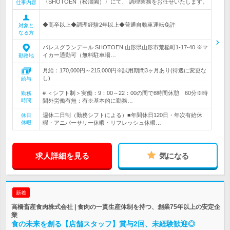
〈SHOTOEN（松濤園）〉にて、 調理業務をお任せいたします。
仕事内容
◆高卒以上◆調理経験2年以上◆普通自動車運転免許
対象と
なる方
パレスグランデール SHOTOEN 山形県山形市荒楯町1-17-40 ※マ
イカー通勤可（無料駐車場…
勤務地
月給：170,000円～215,000円※試用期間3ヶ月あり(待遇に変更な
し)
給与
# ＜シフト制＞実働：9：00～22：00の間で8時間休憩 60分※時
勤務
時間
間外労働有無：有※基本的に勤務…
週休二日制（勤務シフトによる）■年間休日120日・年次有給休
休日
休暇
暇・アニバーサリー休暇・リフレッシュ休暇…
求人詳細を見る
気になる
新着
高橋畜産食肉株式会社 | 食肉の一貫生産体制を持つ、創業75年以上の安定企
業
食の未来を創る【店舗スタッフ】賞与2回、未経験歓迎◎