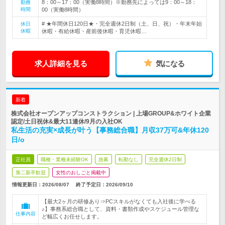
8：00～17：00（実働8時間）※勤務先によっては9：00～18：
勤務
時間
00（実働8時間）
# ★年間休日120日★・完全週休2日制（土、日、祝）・年末年始
休日
休暇
休暇・有給休暇・産前後休暇・育児休暇…
求人詳細を見る
気になる
新着
株式会社オープンアップコンストラクション | 上場GROUP&ホワイト企業
認定/土日祝休&最大11連休/9月の入社OK
私生活の充実×成長が叶う【事務総合職】月収37万可&年休120
日/o
正社員
職種・業種未経験OK
急募
転勤なし
完全週休2日制
第二新卒歓迎
女性のおしごと掲載中
情報更新日：2026/08/07
終了予定日：
2026/09/10
【最大2ヶ月の研修あり⇒PCスキルがなくても入社後に学べる
♪】事務系総合職として、資料・書類作成やスケジュール管理な
仕事内容
ど幅広くお任せします。