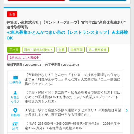
新着
井筒まい泉株式会社 | 【サントリーグループ】賞与年2回*産育休実績あり*
連休取得可能
≪東京募集≫とんかつまい泉の【レストランスタッフ】★未経験
OK
正社員
職種・業種未経験OK
急募
学歴不問
第二新卒歓迎
女性のおしごと掲載中
情報更新日：2026/08/04
終了予定日：
2026/10/05
【夜勤勤務なし！】とんかつ「まい泉」で接客や調理をお任せし
ます★「料理が苦手で…」そんな方も大丈夫◎新メニュー開発に
仕事内容
携わるチャンスも♪
【学歴・経験不問！第二新卒～飲食経験者まで幅広く歓迎】◎は
じめての正社員もOK★お休みたっぷり＆残業少⇒プライベート
対象と
重視派の方も大歓迎♪
なる方
★駅近・駅ナカ店舗が多数＆通勤アクセス良好！ ※勤務地は希望
を考慮しますが、東京都外となる可能性が…
勤務地
【月給】235,000円～345,000円+残業代+賞与年2回（2026年度予
定3.6ヶ月分）＋各種手当※経験スキル…
給与