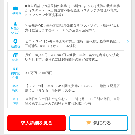
■直営店舗での店長補佐業務（ご経験によっては実際の接客業務
からスタート）■店舗運営や販促企画（スタッフの管理や育成、
仕事内容
キャンペーン企画提案等）
＼未経験OK／学歴不問◎店舗運営及びマネジメント経験がある
対象と
方は歓迎します◎20代・30代の店長も活躍中☆
なる方
ピエトロ イオンモール浜松市野店 住所：静岡県浜松市中央区天
王町諏訪1981-3 イオンモール浜松…
勤務地
月給 270,000円～330,000円※経験・年齢・能力を考慮して決定
いたします。※月給には10時間分の固定残業代…
給与
390万円～500万円
初年度
年収
【シフト制】10:00～23:00間で実働7：30のシフト勤務（配属店
勤務
時間
舗により異なる）※休憩：60分…
≪休日≫◇土日出社を含むシフト制（月9～10日間の休日）※希
休日
休暇
望次第で土日休みの取得も可能≪休暇≫◇有…
求人詳細を見る
気になる