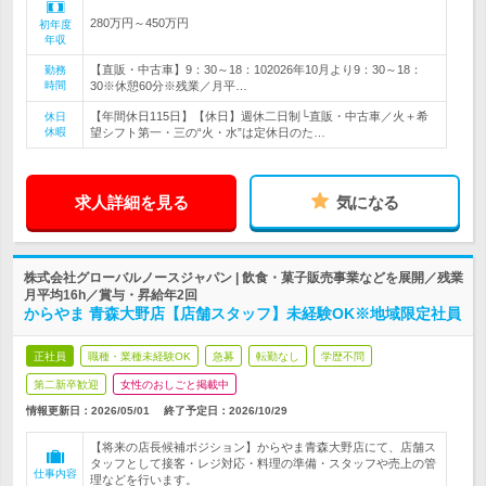
280万円～450万円
初年度
年収
【直販・中古車】9：30～18：102026年10月より9：30～18：
勤務
時間
30※休憩60分※残業／月平…
【年間休日115日】【休日】週休二日制└直販・中古車／火＋希
休日
休暇
望シフト第一・三の“火・水”は定休日のた…
求人詳細を見る
気になる
株式会社グローバルノースジャパン | 飲食・菓子販売事業などを展開／残業
月平均16h／賞与・昇給年2回
からやま 青森大野店【店舗スタッフ】未経験OK※地域限定社員
正社員
職種・業種未経験OK
急募
転勤なし
学歴不問
第二新卒歓迎
女性のおしごと掲載中
情報更新日：2026/05/01
終了予定日：
2026/10/29
【将来の店長候補ポジション】からやま青森大野店にて、店舗ス
タッフとして接客・レジ対応・料理の準備・スタッフや売上の管
仕事内容
理などを行います。