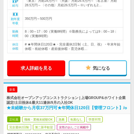
〈東京〉月給28万円～〈大阪〉月給26.9万円～〈名古屋〉月給
28.5万円～〈その他〉月給26.5万円～※いずれも2…
給与
350万円～500万円
初年度
年収
8：00～17：00（実働8時間）※勤務先によっては9：00～18：
勤務
時間
00（実働8時間）
# ★年間休日120日★・完全週休2日制（土、日、祝）・年末年始
休日
休暇
休暇・有給休暇・産前後休暇・育児休暇…
求人詳細を見る
気になる
新着
株式会社オープンアップコンストラクション | 上場GROUP&ホワイト企業
認定/土日祝休&最大11連休/9月の入社OK
★未経験から月収37万円可★年間休日120日【管理フロント】/o
正社員
職種・業種未経験OK
急募
転勤なし
学歴不問
完全週休2日制
第二新卒歓迎
女性のおしごと掲載中