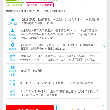
第二新卒歓迎
女性のおしごと掲載中
情報更新日：2026/08/07
終了予定日：
2026/09/10
【生産管理】【品質管理】を担当していただきます。 ★残業は月
平均10時間 & 年間休日120日
仕事内容
＼未経験・第二新卒歓迎／ 基本的なPCスキル ※品質管理や
生産管理の業務経験がある方は歓迎 ★ユニークな表彰制度や、
対象と
手厚い福利厚生も魅力です！
なる方
★転勤なし・UIJターン歓迎・マイカー通勤OK（駐車場完備） 吉
田工場／新潟県燕市吉田東栄町11-…
勤務地
月給25万円～33万円＋諸手当＋賞与（年3回）※経験・スキル・
年齢などを考慮して、決定いたします。※試用期間／3ヶ月…
給与
350万円～500万円
初年度
年収
勤務
8：00～17：20（休憩80分）※残業は月平均10時間程度です。
時間
# ＼年間休日120日！／* 週休二日制* 有給休暇（入社半年後に10
休日
休暇
日付与）* 産前産後・育児休暇…