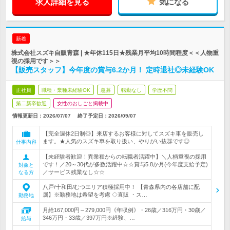
求人詳細を見る
気になる
新着
株式会社スズキ自販青森 | ★年休115日★残業月平均10時間程度＜＜人物重
視の採用です＞＞
【販売スタッフ】今年度の賞与6.2か月！ 定時退社◎未経験OK
正社員
職種・業種未経験OK
急募
転勤なし
学歴不問
第二新卒歓迎
女性のおしごと掲載中
情報更新日：2026/07/07
終了予定日：
2026/09/07
【完全週休2日制◎】来店するお客様に対してスズキ車を販売し
ます。★人気のスズキ車を取り扱い、やりがい抜群です◎
仕事内容
【未経験者歓迎！異業種からの転職者活躍中】＼人柄重視の採用
です！／20～30代が多数活躍中☆☆賞与5.8か月(今年度支給予定)
対象と
／サービス残業なし☆☆
なる方
八戸/十和田/むつエリア積極採用中！ 【青森県内の各店舗に配
属】※勤務地は希望を考慮 ◇直販 ・ス…
勤務地
月給167,000円～279,000円《年収例》・26歳／316万円・30歳／
346万円・33歳／397万円※経験、…
給与