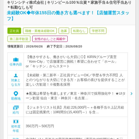
キリンシティ株式会社 | キリンビール100％出資＊家族手当＆住宅手当あり
＊転勤なしも可
未経験OK◆年休155日の働き方も選べます！【店舗運営スタッ
フ】
正社員
職種・業種未経験OK
急募
転勤なし
学歴不問
第二新卒歓迎
女性のおしごと掲載中
情報更新日：2026/06/26
終了予定日：
2026/08/20
【働きやすさも、働きがいも大切に◎】KIRINグループ直営
「Kirin-City」で店舗運営に挑戦！希望に合わせて「ホール」
仕事内容
or「キッチン」からスタート
【未経験・第二新卒・正社員デビューOK／学歴＆学力不問】人
とのつながりを大切にできる方・お客様の喜びを提供することが
対象と
楽しい方歓迎！※複数名採用
なる方
★配属は希望を考慮します／東京・神奈川で採用強化中！ ★UIタ
ーン歓迎 仙台・東京・神奈川・名古屋…
勤務地
【ジェネラリスト社員】月給:226,000円～＋各種手当※上記月給
には固定残業代：10時間分(15,400円～）を含…
給与
350万円～500万円
初年度
年収