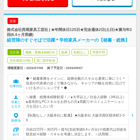
新着
株式会社西尾家具工芸社 | ★年間休日125日★完全週休2日(土日)★賞与年2
回(6.4ヶ月実績)
経営陣のすぐそばで活躍＊学校家具メーカーの【秘書・総務】
正社員
職種・業種未経験OK
急募
転勤なし
学歴不問
完全週休2日制
第二新卒歓迎
情報更新日：2026/07/08
終了予定日：
2026/09/07
◆＊秘書業務をメインに、総務全般のスキルも着実に身につく＊
役員や代表者の近くで働きながら、キャリアの幅を自然に広げて
仕事内容
いけるポジションです＊◆
＼秘書・総務未経験歓迎！／●大卒以上／社会人経験（3年以上）
●基本的なPCスキルをお持ちの方●気配りやコミュニケーション
対象と
力を活かしたい方
なる方
【転勤なし／大阪本社に配属】 ■大阪本社 大阪市西区靱本町2-3-
8
勤務地
月給22万円～30万円＋賞与(支給実績6.4ヶ月分)※残業代は別途全
額支給※経験・スキルを考慮し決定します。＜試用期…
給与