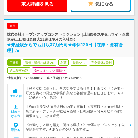
求人詳細を見る
気になる
新着
株式会社オープンアップコンストラクション | 上場GROUP&ホワイト企業
認定/土日祝休&最大11連休/9月の入社OK
★未経験からでも月収37万円可★年休120日【在庫・資材管
理】/o
正社員
職種・業種未経験OK
急募
転勤なし
完全週休2日制
第二新卒歓迎
女性のおしごと掲載中
情報更新日：2026/08/07
終了予定日：
2026/09/10
【好きな街に暮らし、その街を支える仕事！】街づくりに必要不
可欠な資材の発注や事務作業など各種管理をお任せします。★20
仕事内容
～30代が中心に活躍中！
【Web面接OK&面接翌日の内定も可能】＜高卒以上＞★未経験・
第二新卒・フリーター歓迎★経験・転職回数不問★昇給年2回で
対象と
頑張りをしっかり還元！
なる方
《転勤なし／腰を据えて働ける環境！》 全国の各プロジェクト先
が勤務地です♪ ★あなたの好きな街でず…
勤務地