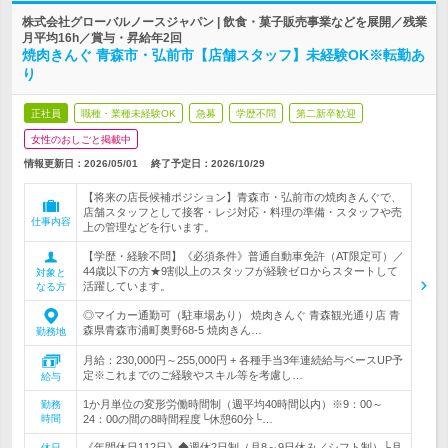
株式会社グローバルノースジャパン | 飲食・菓子販売事業などを展開／残業
月平均16h／賞与・昇給年2回
焼肉きんぐ 青森市・弘前市【店舗スタッフ】未経験OK※転勤あ
り
正社員
職種・業種未経験OK
急募
学歴不問
第二新卒歓迎
女性のおしごと掲載中
情報更新日：2026/05/01
終了予定日：
2026/10/29
【将来の店長候補ポジション】青森市・弘前市の焼肉きんぐで、
店舗スタッフとして接客・レジ対応・料理の準備・スタッフや売
仕事内容
上の管理などを行います。
【学歴・経験不問】《必須条件》普通自動車免許（AT限定可）／
44歳以下の方★9割以上のスタッフが経験ゼロからスタートして
対象と
活躍しています。
なる方
◎マイカー通勤可（駐車場あり） 焼肉きんぐ 青森観光通り店 青
森県青森市浦町奥野68-5 焼肉きん…
勤務地
月給：230,000円～255,000円 + 各種手当3年連続給与ベースUP予
定※これまでのご経験やスキル等を考慮し…
給与
1か月単位の変形労働時間制（週平均40時間以内）※9：00～
勤務
時間
24：00の間の8時間程度└休憩60分└…
《年間休日112日》◆週休2日制（月8～9日休み／シフト制）└月
休日