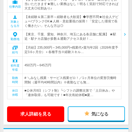
当いただきます★難しい業務はなし！明るく笑顔で対応できれば
仕事内容
大丈夫◎社割あり♪
【未経験＆第二新卒～経験者も大歓迎】◆学歴不問★社会人デビ
ュー/ブランクOK★人柄・意欲重視の採用！「安定した環境で長
対象と
く働きたい」そんな方は◎
なる方
【東京、千葉、愛知、神奈川、埼玉にある各店舗に配属】 ★駅
近・駅ナカ店舗が多数＆通勤アクセス良好！…
勤務地
【月給】235,000円～345,000円+残業代+賞与年2回（2026年度予
定3.6ヶ月分）＋各種手当※経験スキル…
給与
450万円～645万円
初年度
年収
# ＼みなし残業・サービス残業ゼロ！／1ヶ月単位の変形労働時
勤務
時間
間制（週平均40時間以内）※夜勤なども無…
■公休月8日（シフト制）└シフトの調整次第で「土日休み」や
休日
休暇
「連休取得」も可能です！■年次有給休暇■夏…
求人詳細を見る
気になる