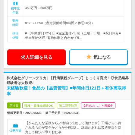
350万円～500万円
初年度
年収
勤務
8:50～17:50（所定労働時間8時間／休憩60分）
時間
# 【年間休日125日】■完全週休2日制（土曜・日曜）■祝日休み■
休日
休暇
年末年始休暇└有給休暇と合わせて9…
求人詳細を見る
気になる
株式会社グリーンデリカ | 【日清製粉グループ】じっくり育成！◎食品業界
経験者は大歓迎♪
未経験歓迎！食品の【品質管理】■年間休日121日＋有休高取得
率
正社員
職種・業種未経験OK
第二新卒歓迎
女性のおしごと掲載中
情報更新日：2026/06/30
終了予定日：
2026/08/31
【かんたんな業務から／地域に根差して働けます】工場から出荷
されるものが安全かどうかを確認し、課題があれば製造現場と協
仕事内容
力して解決へ導くお仕事