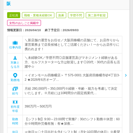
阪
正社員
職種・業種未経験OK
急募
学歴不問
第二新卒歓迎
女性のおしごと掲載中
情報更新日：2026/04/10
終了予定日：
2026/09/03
＼新店舗の運営をお任せ／大阪四條畷の店舗にて、お店作りから
運営業務まで店長候補としてご活躍ください！一からお店作りに
仕事内容
携われます！
＼未経験OK／学歴不問◎店舗運営及びマネジメント経験がある
方、セルフスターターな方は歓迎します◎20代・30代の店長も活
対象と
躍中☆
なる方
＜イオンモール四條畷店＞ 〒575-0001 大阪府四條畷市砂4丁目3-
2 ★2026年6月オープ…
勤務地
月給 280,000円～350,000円※経験・年齢・能力を考慮して決定
いたします。※月給には10時間分の固定残業代…
給与
390万円～500万円
初年度
年収
【シフト制】9:00～23:00間で実働7：30のシフト勤務※休憩：60
勤務
時間
分※時間外労働有無：有★深夜…
≪休日≫◇土日出社を含むシフト制（月9~10日間の休日）※希望
休日