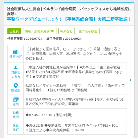
社会医療法人生長会 | ベルランド総合病院｜バックオフィスから地域医療に
貢献♪
事務ワークデビューしよう！【事務系総合職】★第二新卒歓迎！
正社員
職種・業種未経験OK
転勤なし
第二新卒歓迎
情報更新日：2026/07/24
終了予定日：
2026/09/24
【未経験から医療業界デビューができる！】希望・適性に応じ
て、医療事務、総務人事、地域連携、などから、1つの業務を中
仕事内容
心にお任せ。
【中途入社の男性社員が活躍中！】■大卒以上 ／第二新卒歓迎！
■35歳までの方■資格不要 ★医療業界に興味があれば活躍できま
対象と
す！★交通費全額支給
なる方
転勤なし／マイカー通勤可！ 「堺市」「泉大津市」「阪南市」で
同時募集中。 ★詳しい勤務地は「勤務地…
勤務地
月給22万4,000円～25万4,600円+賞与(年2回)【モデル月収例】月
収29万5,900円◎内訳30歳／既婚者…
給与
勤務
◆8：45～17：15（休憩1時間）
時間
◆週休2日制◆夏期休暇、年末年始休暇 を合わせて9日～10日
休日
休暇
※規定による◆年次有給休暇（10～20…