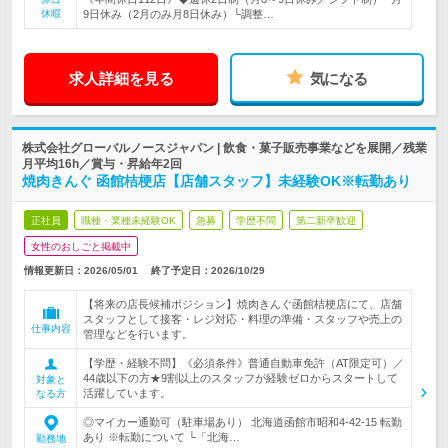
休暇
9日休み（2月のみ月8日休み）└調整…
求人詳細を見る
気になる
株式会社グローバルノースジャパン | 飲食・菓子販売事業などを展開／残業
月平均16h／賞与・昇給年2回
焼肉きんぐ 函館桔梗店【店舗スタッフ】未経験OK※転勤あり
正社員
職種・業種未経験OK
急募
学歴不問
第二新卒歓迎
女性のおしごと掲載中
情報更新日：2026/05/01
終了予定日：
2026/10/29
【将来の店長候補ポジション】焼肉きんぐ函館桔梗店にて、店舗
スタッフとして接客・レジ対応・料理の準備・スタッフや売上の
仕事内容
管理などを行います。
【学歴・経験不問】《必須条件》普通自動車免許（AT限定可）／
44歳以下の方★9割以上のスタッフが経験ゼロからスタートして
対象と
活躍しています。
なる方
◎マイカー通勤可（駐車場あり） 北海道函館市昭和4-42-15 転勤
あり ※転勤について └「北海…
勤務地