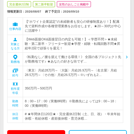
完全週休2日制
第二新卒歓迎
女性のおしごと掲載中
情報更新日：2026/08/07
終了予定日：
2026/09/10
【“ホワイト企業認定”の未経験者も安心の研修制度あり！】配属
先で資料作成や各種管理業務をお任せします。★20～30代が中心
仕事内容
に活躍中！
【Web面接OK&面接翌日の内定も可能！】＜学歴不問＞★未経
験・第二新卒・フリーター歓迎★学歴・経験・転職回数不問★昇
対象と
給年2回で頑張りを還元！
なる方
《転勤なし／腰を据えて働ける環境！》 全国の各プロジェクト先
が勤務地です♪ ★あなたの好きな街でず…
勤務地
〈東京〉月給28万円～〈大阪〉月給26.9万円～〈名古屋〉月給
28.5万円～〈その他〉月給26.5万円～※いずれも2…
給与
350万円～500万円
初年度
年収
8：00～17：00（実働8時間）※勤務先によっては9：00～18：
勤務
時間
00（実働8時間）
# ★年間休日120日★・完全週休2日制（土、日、祝）・年末年始
休日
休暇
休暇・有給休暇・産前後休暇・育児休暇…