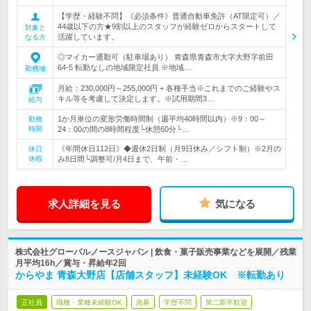
【学歴・経験不問】《必須条件》普通自動車免許（AT限定可）／
44歳以下の方★9割以上のスタッフが経験ゼロからスタートして
対象と
活躍しています。
なる方
◎マイカー通勤可（駐車場あり） 青森県青森市大字大野字前田
64-5 転勤なしの地域限定社員 ※地域…
勤務地
月給：230,000円～255,000円 + 各種手当※これまでのご経験やス
キル等を考慮して決定します。※試用期間3…
給与
1か月単位の変形労働時間制（週平均40時間以内）※9：00～
勤務
時間
24：00の間の8時間程度└休憩60分└…
《年間休日112日》◆週休2日制（月9日休み／シフト制）※2月の
休日
休暇
み8日間└調整可/月4日まで、午前・…
求人詳細を見る
気になる
株式会社グローバルノースジャパン | 飲食・菓子販売事業などを展開／残業
月平均16h／賞与・昇給年2回
からやま 青森大野店【店舗スタッフ】未経験OK ※転勤あり
正社員
職種・業種未経験OK
急募
学歴不問
第二新卒歓迎