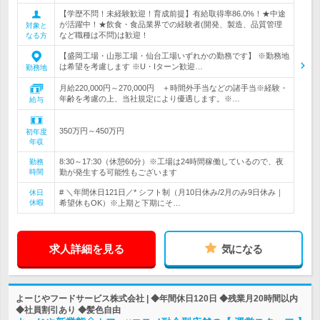
【学歴不問！未経験歓迎！育成前提】有給取得率86.0%！★中途
が活躍中！★飲食・食品業界での経験者(開発、製造、品質管理
対象と
など職種は不問)は歓迎！
なる方
【盛岡工場・山形工場・仙台工場いずれかの勤務です】 ※勤務地
は希望を考慮します ※U・Iターン歓迎…
勤務地
月給220,000円～270,000円 ＋時間外手当などの諸手当※経験・
年齢を考慮の上、当社規定により優遇します。※…
給与
350万円～450万円
初年度
年収
8:30～17:30（休憩60分）※工場は24時間稼働しているので、夜
勤務
時間
勤が発生する可能性もございます
# ＼年間休日121日／* シフト制（月10日休み/2月のみ9日休み｜
休日
休暇
希望休もOK）※上期と下期にそ…
求人詳細を見る
気になる
よーじやフードサービス株式会社 | ◆年間休日120日 ◆残業月20時間以内
◆社員割引あり ◆髪色自由