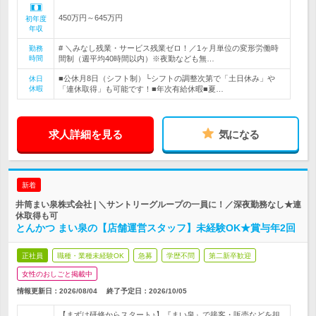
450万円～645万円
初年度
年収
# ＼みなし残業・サービス残業ゼロ！／1ヶ月単位の変形労働時
勤務
時間
間制（週平均40時間以内）※夜勤なども無…
■公休月8日（シフト制）└シフトの調整次第で「土日休み」や
休日
休暇
「連休取得」も可能です！■年次有給休暇■夏…
求人詳細を見る
気になる
新着
井筒まい泉株式会社 | ＼サントリーグループの一員に！／深夜勤務なし★連
休取得も可
とんかつ まい泉の【店舗運営スタッフ】未経験OK★賞与年2回
正社員
職種・業種未経験OK
急募
学歴不問
第二新卒歓迎
女性のおしごと掲載中
情報更新日：2026/08/04
終了予定日：
2026/10/05
【まずは研修からスタート♪】『まい泉』で接客・販売などを担