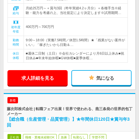
月給25万円～＋賞与3回（昨年実績4.2ヶ月分）＋各種手当※経
験・能力を考慮の上、当社規定により決定します※試用期間…
給与
400万円～700万円
初年度
年収
9:00～18:00（実働7.5時間／休憩1.5時間）★「残業がない案件が
勤務
時間
いい」「稼ぎたいから日勤＆…
■週休二日制（土日）※会社カレンダーにより月6日以上休み■祝
休日
休暇
日休み■年末年始休暇■GW休暇■夏季休暇…
求人詳細を見る
気になる
新着
藤次郎株式会社 | 転職フェア出展！世界で使われる、燕三条発の世界的包丁
メーカー
【総合職（生産管理・品質管理）】★年間休日120日★賞与年3
回
正社員
職種・業種未経験OK
急募
転勤なし
学歴不問