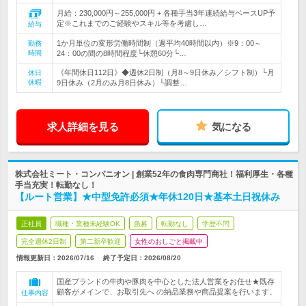
月給：230,000円～255,000円 + 各種手当3年連続給与ベースUP予
定※これまでのご経験やスキル等を考慮し…
給与
1か月単位の変形労働時間制（週平均40時間以内）※9：00～
勤務
時間
24：00の間の8時間程度└休憩60分└…
《年間休日112日》◆週休2日制（月8～9日休み／シフト制）└月
休日
休暇
9日休み（2月のみ月8日休み）└調整…
求人詳細を見る
気になる
株式会社ミート・コンパニオン | 創業52年の食肉専門商社！福利厚生・各種
手当充実！転勤なし！
【ルート営業】★中型免許必須★年休120日★基本土日祝休み
正社員
職種・業種未経験OK
急募
転勤なし
学歴不問
完全週休2日制
第二新卒歓迎
女性のおしごと掲載中
情報更新日：2026/07/16
終了予定日：
2026/08/20
国産ブランドの牛肉や豚肉を中心とした法人営業をお任せ★既存
顧客がメインで、お取引先へ の納品業務や商品提案を行います。
仕事内容