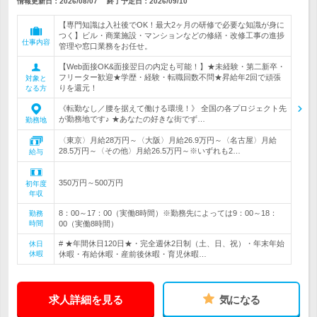
情報更新日：2026/08/07
終了予定日：
2026/09/10
【専門知識は入社後でOK！最大2ヶ月の研修で必要な知識が身に
つく】ビル・商業施設・マンションなどの修繕・改修工事の進捗
仕事内容
管理や窓口業務をお任せ。
【Web面接OK&面接翌日の内定も可能！】★未経験・第二新卒・
フリーター歓迎★学歴・経験・転職回数不問★昇給年2回で頑張
対象と
りを還元！
なる方
《転勤なし／腰を据えて働ける環境！》 全国の各プロジェクト先
が勤務地です♪ ★あなたの好きな街でず…
勤務地
〈東京〉月給28万円～〈大阪〉月給26.9万円～〈名古屋〉月給
28.5万円～〈その他〉月給26.5万円～※いずれも2…
給与
350万円～500万円
初年度
年収
8：00～17：00（実働8時間）※勤務先によっては9：00～18：
勤務
時間
00（実働8時間）
# ★年間休日120日★・完全週休2日制（土、日、祝）・年末年始
休日
休暇
休暇・有給休暇・産前後休暇・育児休暇…
求人詳細を見る
気になる