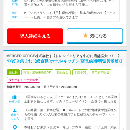
交代制／1か月単位の変形労働時間制（週平均40時間以内）# ▽
勤務
時間
選べる働き方 ※在籍中に切り替えも可能…
# 【ジェネラリスト社員】週休2日制：基本月9日休み# 【エキス
休日
休暇
パート社員】▽働き方を選択できます┗…
求人詳細を見る
気になる
MERCER OFFICE株式会社 | 《トレンドエリアを中心に店舗拡大中！！》
NY好き集まれ【総合職(ホール/キッチン/店長候補/料理長候補)】
正社員
職種・業種未経験OK
転勤なし
学歴不問
第二新卒歓迎
女性のおしごと掲載中
情報更新日：2026/07/28
終了予定日：
2026/09/28
《同期がいるから安心》“ホール” または ”キッチン” として各業務
全般をお任せします。◇新メニューやイベント企画にも携われる
仕事内容
《未経験・第二新卒歓迎》◆アルバイトでの飲食経験や他業種か
らの転職もOK◇入社前の店舗見学も歓迎◎カルチャーフィット
対象と
を重視
なる方
本社および東京（恵比寿・青山・六本木・銀座・二子玉川）大阪