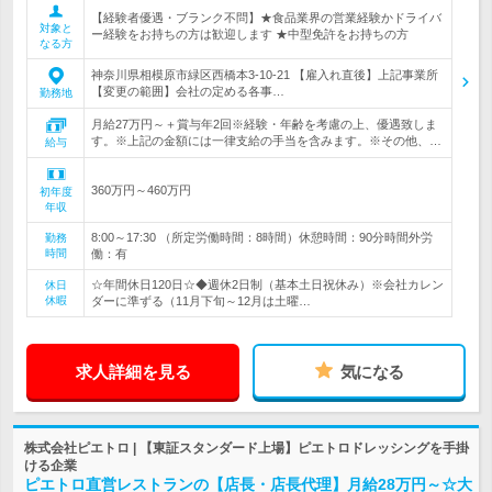
【経験者優遇・ブランク不問】★食品業界の営業経験かドライバ
対象と
ー経験をお持ちの方は歓迎します ★中型免許をお持ちの方
なる方
神奈川県相模原市緑区西橋本3-10-21 【雇入れ直後】上記事業所
【変更の範囲】会社の定める各事…
勤務地
月給27万円～＋賞与年2回※経験・年齢を考慮の上、優遇致しま
す。※上記の金額には一律支給の手当を含みます。※その他、…
給与
360万円～460万円
初年度
年収
8:00～17:30 （所定労働時間：8時間）休憩時間：90分時間外労
勤務
時間
働：有
☆年間休日120日☆◆週休2日制（基本土日祝休み）※会社カレン
休日
休暇
ダーに準ずる（11月下旬～12月は土曜…
求人詳細を見る
気になる
株式会社ピエトロ | 【東証スタンダード上場】ピエトロドレッシングを手掛
ける企業
ピエトロ直営レストランの【店長・店長代理】月給28万円～☆大