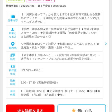
情報更新日：2026/07/28
終了予定日：
2026/10/22
【「厨房設備って？」から教えます◎】飲食店等で使われる業務
用のフライヤー、冷蔵庫などを提案★既存中心＆個人ノルマなし
仕事内容
⇒ギスギス感ゼロ！
【学歴・経験不問★第二新卒歓迎！若手活躍中】★中途×未経験
スタート90％！★営業経験者は優遇♪「飲食業界で働いていた」
対象と
方も経験を活かせます◎
なる方
＼全国募集★UIターン歓迎／ ★転勤はほとんどありません！ ★
北海道・東北・関東・東海・北陸・甲信…
勤務地
【東京本社】月給25.5万円～＋賞与2回（昨年度実績4カ月分）＋
諸手当＋インセンティブ※上記には31時間分の固定残業…
給与
324万円～450万円
初年度
年収
勤務
9:00～17:30（実働7時間30分）
時間
# 【年間休日127日】◆完全週休2日制（土・日休み）◆祝日◆夏
休日
休暇
期休暇（8月13日～8月15日）◆年…
求人詳細を見る
気になる