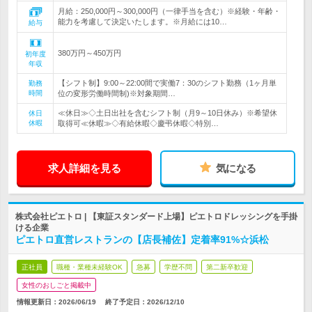
月給：250,000円～300,000円（一律手当を含む）※経験・年齢・
能力を考慮して決定いたします。※月給には10…
給与
380万円～450万円
初年度
年収
【シフト制】9:00～22:00間で実働7：30のシフト勤務（1ヶ月単
勤務
時間
位の変形労働時間制)※対象期間…
≪休日≫◇土日出社を含むシフト制（月9～10日休み）※希望休
休日
休暇
取得可≪休暇≫◇有給休暇◇慶弔休暇◇特別…
求人詳細を見る
気になる
株式会社ピエトロ | 【東証スタンダード上場】ピエトロドレッシングを手掛
ける企業
ピエトロ直営レストランの【店長補佐】定着率91%☆浜松
正社員
職種・業種未経験OK
急募
学歴不問
第二新卒歓迎
女性のおしごと掲載中
情報更新日：2026/06/19
終了予定日：
2026/12/10