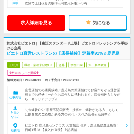
休暇
次第で土日休みの取得も可能≪休暇≫◇有…
求人詳細を見る
気になる
株式会社ピエトロ | 【東証スタンダード上場】ピエトロドレッシングを手掛
ける企業
ピエトロ直営レストランの【店長補佐】定着率91%☆鹿児島
正社員
職種・業種未経験OK
急募
学歴不問
第二新卒歓迎
女性のおしごと掲載中
情報更新日：2026/06/19
終了予定日：
2026/12/10
直営店舗での店長候補／鹿児島の新店舗にてお店作りから運営業
務までお任せ！一からお店作りに携われます。店長補佐もしなが
仕事内容
ら、キャリアアップ☆
＼未経験OK／学歴不問◎販売、接客のご経験がある方、もしく
対象と
は飲食業のご経験がある方◎20代・30代の店長も活躍中☆
なる方
ピエトロ 鹿児島センテラス 天文館店 住所：鹿児島県鹿児島市千
日町1番28 【雇入れ直後】上記店舗…
勤務地