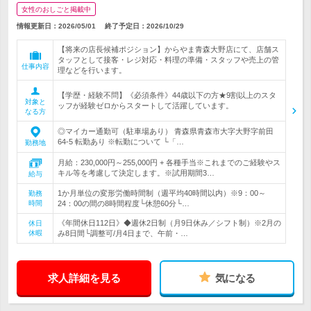
女性のおしごと掲載中
情報更新日：2026/05/01
終了予定日：
2026/10/29
【将来の店長候補ポジション】からやま青森大野店にて、店舗ス
タッフとして接客・レジ対応・料理の準備・スタッフや売上の管
仕事内容
理などを行います。
【学歴・経験不問】《必須条件》44歳以下の方★9割以上のスタ
対象と
ッフが経験ゼロからスタートして活躍しています。
なる方
◎マイカー通勤可（駐車場あり） 青森県青森市大字大野字前田
64-5 転勤あり ※転勤について └「…
勤務地
月給：230,000円～255,000円 + 各種手当※これまでのご経験やス
キル等を考慮して決定します。※試用期間3…
給与
1か月単位の変形労働時間制（週平均40時間以内）※9：00～
勤務
時間
24：00の間の8時間程度└休憩60分└…
《年間休日112日》◆週休2日制（月9日休み／シフト制）※2月の
休日
休暇
み8日間└調整可/月4日まで、午前・…
求人詳細を見る
気になる