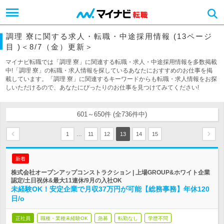
調理 寮に関する求人・転職・中途採用情報 (13ページ
目 )＜8/7（金）更新＞
マイナビ転職では「調理 寮」に関連する転職・求人・中途採用情報を多数掲載
中!「調理 寮」の転職・求人情報を探しているあなたにおすすめのお仕事を掲
載しています。「調理 寮」に関連するキーワードからも転職・求人情報をお探
しいただけるので、あなたにぴったりのお仕事を見つけてみてください!
601～650件 (全736件中)
…
1
11
12
13
14
15
新着
株式会社オープンアップコンストラクション | 上場GROUP&ホワイト企業
認定/土日祝休&最大11連休/9月の入社OK
未経験OK！安定企業で月収37万円が可能【総務事務】年休120
日/o
正社員
職種・業種未経験OK
急募
転勤なし
学歴不問