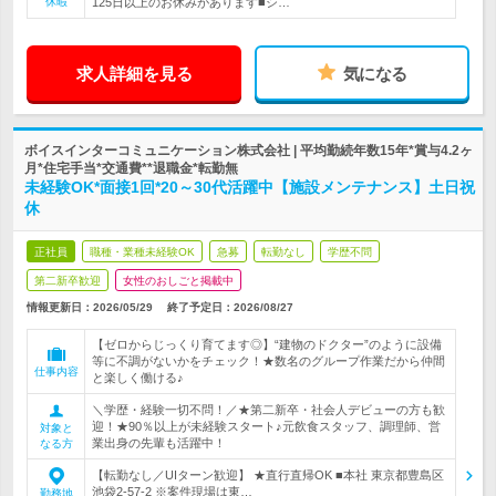
休暇
125日以上のお休みがあります■シ…
求人詳細を見る
気になる
ボイスインターコミュニケーション株式会社 | 平均勤続年数15年*賞与4.2ヶ
月*住宅手当*交通費**退職金*転勤無
未経験OK*面接1回*20～30代活躍中【施設メンテナンス】土日祝
休
正社員
職種・業種未経験OK
急募
転勤なし
学歴不問
第二新卒歓迎
女性のおしごと掲載中
情報更新日：2026/05/29
終了予定日：
2026/08/27
【ゼロからじっくり育てます◎】“建物のドクター”のように設備
等に不調がないかをチェック！★数名のグループ作業だから仲間
仕事内容
と楽しく働ける♪
＼学歴・経験一切不問！／★第二新卒・社会人デビューの方も歓
迎！★90％以上が未経験スタート♪元飲食スタッフ、調理師、営
対象と
業出身の先輩も活躍中！
なる方
【転勤なし／UIターン歓迎】 ★直行直帰OK ■本社 東京都豊島区
池袋2-57-2 ※案件現場は東…
勤務地