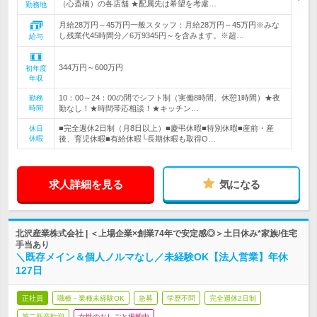
（心斎橋）の各店舗 ★配属先は希望を考慮…
勤務地
月給28万円～45万円一般スタッフ：月給28万円～45万円※みな
し残業代45時間分／6万9345円～を含みます。※超…
給与
344万円～600万円
初年度
年収
10：00～24：00の間でシフト制（実働8時間、休憩1時間）★夜
勤務
時間
勤なし！★時間帯応相談！★キッチン…
■完全週休2日制（月8日以上）■慶弔休暇■特別休暇■産前・産
休日
休暇
後、育児休暇■有給休暇└長期休暇も取得O…
求人詳細を見る
気になる
北沢産業株式会社 | ＜上場企業×創業74年で安定感◎＞土日休み*家族/住宅
手当あり
＼既存メイン＆個人ノルマなし／未経験OK【法人営業】年休
127日
正社員
職種・業種未経験OK
急募
学歴不問
完全週休2日制
第二新卒歓迎
女性のおしごと掲載中