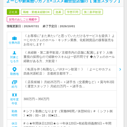
よーじや新業態◇カフェ×コスメ融合型店舗の【 運営スタッフ 】
正社員
職種・業種未経験OK
急募
学歴不問
第二新卒歓迎
女性のおしごと掲載中
情報更新日：2026/07/31
終了予定日：
2026/10/01
《 お客様に”また来たい”と思っていただけるサービスを提供 》よ
ーじやカフェのホール・キッチン業務、化粧雑貨品の接客販売を
仕事内容
お任せします！
《 未経験・第二新卒歓迎／京都市内の店舗に配属します 》人物
重視の採用なので経験やスキルは一切不問です ◆カフェのホール
対象と
経験がある方、大歓迎！
なる方
《 転居を伴う転勤なし／UIターン歓迎！ 》 〈 よーじやカフェ
四条河原町店 〉 京都府京都市下…
勤務地
《 店長候補 》月給25万円～ + 諸手当（交通費など）+ 賞与年2回
《 運営スタッフ 》月給21万円～ + 諸手当…
給与
300万円～350万円
初年度
年収
# シフト勤務になります（実働8時間／休憩60分）# 《 シフト例
勤務
時間
》■09：00～18：00■13…
# ☆★年間休日120日★☆⇒年休120日+有給取得義務5日＝年間
休日