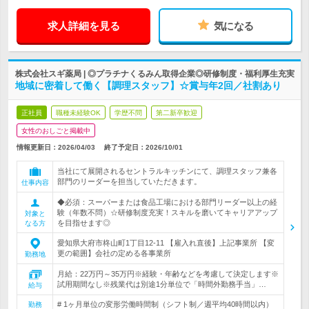
求人詳細を見る
気になる
株式会社スギ薬局 | ◎プラチナくるみん取得企業◎研修制度・福利厚生充実
地域に密着して働く【調理スタッフ】☆賞与年2回／社割あり
正社員
職種未経験OK
学歴不問
第二新卒歓迎
女性のおしごと掲載中
情報更新日：2026/04/03
終了予定日：
2026/10/01
当社にて展開されるセントラルキッチンにて、調理スタッフ兼各
部門のリーダーを担当していただきます。
仕事内容
◆必須：スーパーまたは食品工場における部門リーダー以上の経
験（年数不問）☆研修制度充実！スキルを磨いてキャリアアップ
対象と
を目指せます◎
なる方
愛知県大府市柊山町1丁目12‐11 【雇入れ直後】上記事業所 【変
更の範囲】会社の定める各事業所
勤務地
月給：22万円～35万円※経験・年齢などを考慮して決定します※
試用期間なし※残業代は別途1分単位で「時間外勤務手当」…
給与
# 1ヶ月単位の変形労働時間制（シフト制／週平均40時間以内）
勤務