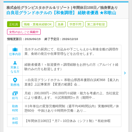
株式会社グランビスタホテル＆リゾート | 年間休日108日／独身寮あり
白良荘グランドホテルの【和食調理】 経験者優遇 ★和歌山
正社員
職種・業種未経験OK
急募
学歴不問
第二新卒歓迎
女性のおしごと掲載中
情報更新日：2026/06/19
終了予定日：
2026/12/10
当ホテルの厨房にて、仕込みや下ごしらえから和食全般の調理作
業、食材の発注や在庫管理などをお任せします。
仕事内容
経験者優遇！＜歓迎要件＞調理経験をお持ちの方（アルバイト経
対象と
験のみの方も歓迎します）
なる方
＜白良荘グランドホテル＞ 和歌山県西牟婁郡白浜町868 【雇入れ
直後】上記事業所 【変更の範囲】会…
勤務地
月給：200,000円～250,000円※経験・能力を考慮の上、当社規定
により優遇します。 ※試用期間3ヶ月（期間中…
給与
※1年単位の変形労働時間制（週平均40時間以内）実働8時間／休
勤務
時間
憩60分 中抜けあり※時間外労働：あり…
休日
【年間休日108日】* 月7～10日休み（シフト制）* 有給休暇
休暇