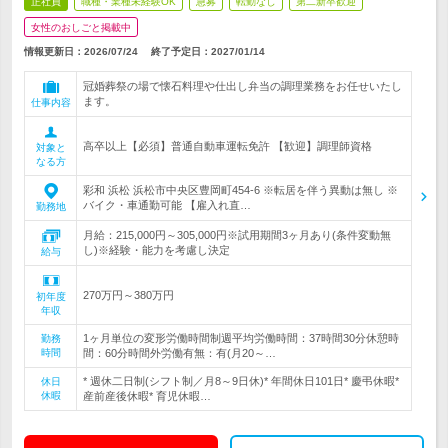
正社員
職種・業種未経験OK
急募
転勤なし
第二新卒歓迎
女性のおしごと掲載中
情報更新日：2026/07/24
終了予定日：
2027/01/14
冠婚葬祭の場で懐石料理や仕出し弁当の調理業務をお任せいたし
ます。
仕事内容
高卒以上【必須】普通自動車運転免許 【歓迎】調理師資格
対象と
なる方
彩和 浜松 浜松市中央区豊岡町454-6 ※転居を伴う異動は無し ※
バイク・車通勤可能 【雇入れ直…
勤務地
月給：215,000円～305,000円※試用期間3ヶ月あり(条件変動無
し)※経験・能力を考慮し決定
給与
270万円～380万円
初年度
年収
1ヶ月単位の変形労働時間制週平均労働時間：37時間30分休憩時
勤務
時間
間：60分時間外労働有無：有(月20～…
* 週休二日制(シフト制／月8～9日休)* 年間休日101日* 慶弔休暇*
休日
休暇
産前産後休暇* 育児休暇…