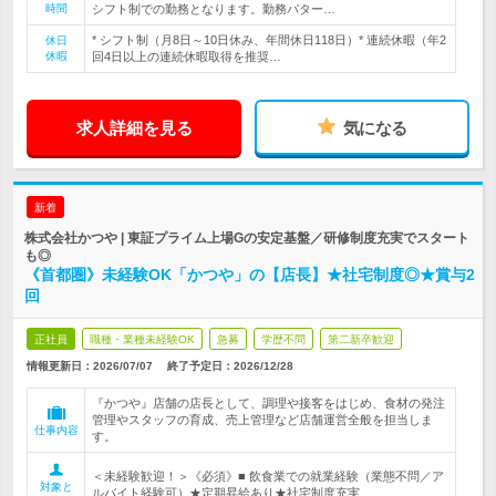
時間
シフト制での勤務となります。勤務パター…
* シフト制（月8日～10日休み、年間休日118日）* 連続休暇（年2
休日
休暇
回4日以上の連続休暇取得を推奨…
求人詳細を見る
気になる
新着
株式会社かつや | 東証プライム上場Gの安定基盤／研修制度充実でスタート
も◎
《首都圏》未経験OK「かつや」の【店長】★社宅制度◎★賞与2
回
正社員
職種・業種未経験OK
急募
学歴不問
第二新卒歓迎
情報更新日：2026/07/07
終了予定日：
2026/12/28
『かつや』店舗の店長として、調理や接客をはじめ、食材の発注
管理やスタッフの育成、売上管理など店舗運営全般を担当しま
仕事内容
す。
＜未経験歓迎！＞《必須》■ 飲食業での就業経験（業態不問／ア
対象と
ルバイト経験可）★定期昇給あり★社宅制度充実