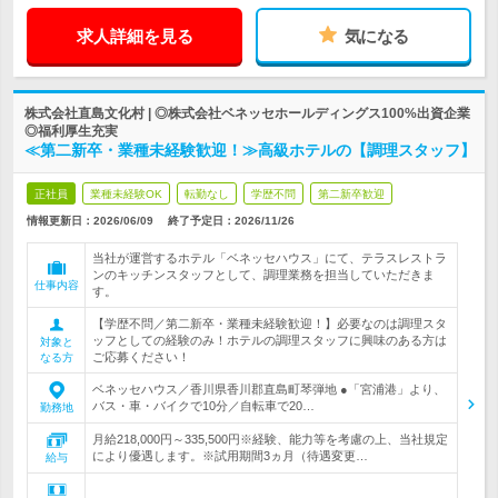
求人詳細を見る
気になる
株式会社直島文化村 | ◎株式会社ベネッセホールディングス100%出資企業
◎福利厚生充実
≪第二新卒・業種未経験歓迎！≫高級ホテルの【調理スタッフ】
正社員
業種未経験OK
転勤なし
学歴不問
第二新卒歓迎
情報更新日：2026/06/09
終了予定日：
2026/11/26
当社が運営するホテル「ベネッセハウス」にて、テラスレストラ
ンのキッチンスタッフとして、調理業務を担当していただきま
仕事内容
す。
【学歴不問／第二新卒・業種未経験歓迎！】必要なのは調理スタ
ッフとしての経験のみ！ホテルの調理スタッフに興味のある方は
対象と
ご応募ください！
なる方
ベネッセハウス／香川県香川郡直島町琴弾地 ●「宮浦港」より、
バス・車・バイクで10分／自転車で20…
勤務地
月給218,000円～335,500円※経験、能力等を考慮の上、当社規定
により優遇します。※試用期間3ヵ月（待遇変更…
給与