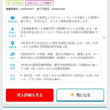
第二新卒歓迎
女性のおしごと掲載中
情報更新日：2026/07/07
終了予定日：
2026/12/28
＜経験に応じて無理なくスタート！＞フレンチを軸とした調理や
盛り付け、片付けなど、キッチン業務全般を担当します。
仕事内容
【未経験者OK！】経験不問！調理職デビューを応援します。★
日本が誇る山岳リゾートとして知られる”上高地”が活躍の舞台で
対象と
す！
なる方
◎転居を伴う方は住まいに関する相談も歓迎します ＜4月～11月
＞ホテル白樺荘 長野県松本市安曇上高…
勤務地
月給30万円～※年齢、経験、能力を考慮の上、優遇します。※一
律手当含む※試用期間2週間（待遇同一）モデル年収例年収4…
給与
1年単位の変形労働時間制（週平均40時間以内）※残業あり★シ
勤務
時間
フト制＜4月～11月＞ホテル白樺荘実働8…
# 【休日】＜4月～11月＞ホテル白樺荘月4～6日休み＜12月～3月
休日
休暇
＞ル・ブラン月8～10日休み★ホ…
求人詳細を見る
気になる