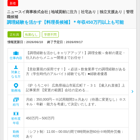
新着
ニュースイ商事株式会社 | 地域貢献に注力｜社宅あり｜独立支援あり｜管理
職候補
調理経験を活かす【料理長候補】＊年収450万円以上も可能
正社員
転勤なし
学歴不問
情報更新日：2026/06/10
終了予定日：
2026/09/17
【調理経験を活かしキャリアアップ！】調理全般～食材の選定・
仕入れからメニュー開発までお任せ！
仕事内容
【意欲重視の採用です！】＜必須＞飲食業界での調理経験がある
対象と
方（学生時代のアルバイト経験でも可）■経験者優遇
なる方
《炉 うろこや》 広島県福山市延広町７－３１ 【雇入れ直後】上
記事業所 【変更の範囲】会社の定める…
勤務地
月給：350,000円～※試用期間3ヵ月あり（待遇に変更なし）※ス
キル・年齢・能力を考慮して決定いたします。
給与
450万円～500万円
初年度
年収
〈シフト制〉11:00～00:00の間で8時間休憩60分※時間外労働：
勤務
時間
あり