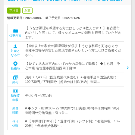
正社員
急募
情報更新日：2026/08/04
終了予定日：
2027/01/25
【 うなぎ調理を希望する方にはしっかり教えます！ 】名古屋市
内の「しら河」にて、様々なメニューの調理を担当していただき
仕事内容
ます。
【 5年以上の和食の調理経験が必須 】うなぎ料理が好きな方や、
各種手当等が充実した環境で働きたいという方はぜひご応募くだ
対象と
さい。
なる方
【 駅近♪ 名古屋市内のいずれかの店舗にて勤務 】 ◆しら河 浄
心本店 名古屋市西区城西四丁目20…
勤務地
月給307,430円（固定残業代を含む）＋各種手当※固定残業代：
109,730円／77時間分（超過分は別途支給）※固…
給与
448万円～532万円
初年度
年収
# ◆シフト制10:00～22:30の間で1日実働8時間※休憩時間: 90分
勤務
時間
※時間外労働有無：有＜営…
# 【 年間休日105日 】* 週休2日制（シフト制）* 有給休暇（10～
休日
休暇
20日）* 年末年始休暇*…