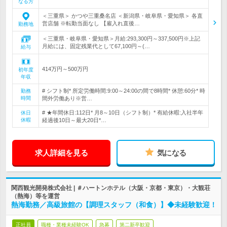
なる方
＜三重県＞ かつや三重桑名店 ＜新潟県・岐阜県・愛知県＞ 各直
営店舗 ※転勤当面なし 【雇入れ直後…
勤務地
＜三重県・岐阜県・愛知県＞月給:293,300円～337,500円※上記
月給には、固定残業代として67,100円～(…
給与
414万円～500万円
初年度
年収
# シフト制* 所定労働時間:9:00～24:00の間で8時間* 休憩:60分* 時
勤務
時間
間外労働あり※営…
# ★年間休日:112日* 月8～10日（シフト制）* 有給休暇:入社半年
休日
休暇
経過後10日～最大20日*…
求人詳細を見る
気になる
関西観光開発株式会社 | ＃ハートンホテル（大阪・京都・東京）・大観荘
（熱海）等を運営
熱海勤務／高級旅館の【調理スタッフ（和食）】◆未経験歓迎！
正社員
職種・業種未経験OK
急募
第二新卒歓迎