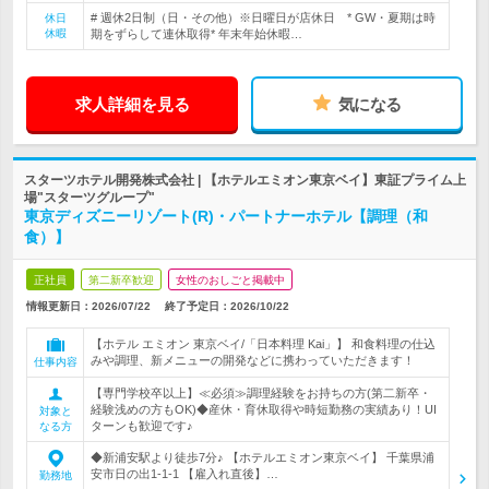
# 週休2日制（日・その他）※日曜日が店休日 * GW・夏期は時
休日
休暇
期をずらして連休取得* 年末年始休暇…
求人詳細を見る
気になる
スターツホテル開発株式会社 | 【ホテルエミオン東京ベイ】東証プライム上
場"スターツグループ"
東京ディズニーリゾート(R)・パートナーホテル【調理（和
食）】
正社員
第二新卒歓迎
女性のおしごと掲載中
情報更新日：2026/07/22
終了予定日：
2026/10/22
【ホテル エミオン 東京ベイ/「日本料理 Kai」】 和食料理の仕込
みや調理、新メニューの開発などに携わっていただきます！
仕事内容
【専門学校卒以上】≪必須≫調理経験をお持ちの方(第二新卒・
経験浅めの方もOK)◆産休・育休取得や時短勤務の実績あり！UI
対象と
ターンも歓迎です♪
なる方
◆新浦安駅より徒歩7分♪ 【ホテルエミオン東京ベイ】 千葉県浦
安市日の出1-1-1 【雇入れ直後】…
勤務地