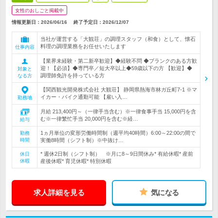
女性のおしごと掲載中
情報更新日：2026/06/16
終了予定日：
2026/12/07
当社が運営する「大観荘」の調理スタッフ（和食）として、懐石
料理の調理業務をお任せいたします
仕事内容
【業界未経験・第二新卒歓迎】◆経験不問 ◆ブランクのある方歓
迎！【必須】◆専門卒／短大卒以上◆59歳以下の方 【歓迎】◆
対象と
調理師免許を持っている方
なる方
【関西観光開発株式会社 大観荘】 静岡県熱海市林ガ丘町7-1 ※マ
イカー・バイク通勤可能 【雇い入…
勤務地
月給 213,400円～（一律手当含む）※一律食事手当 15,000円を含
む※一律繁忙手当 20,000円を含む※経…
給与
1ヵ月単位の変形労働時間制（週平均40時間）6:00～22:00の間で
勤務
時間
実働8時間（シフト制）※中抜け…
* 週休2日制（シフト制） ※月に8～9日間休み* 有給休暇* 産前
休日
休暇
産後休暇* 育児休暇* 特別休暇
求人詳細を見る
気になる