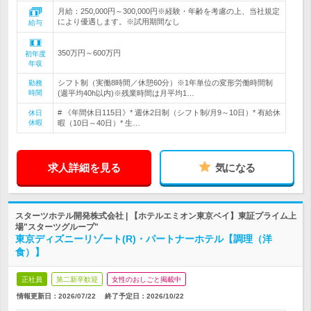
月給：250,000円～300,000円※経験・年齢を考慮の上、当社規定
により優遇します。※試用期間なし
給与
350万円～600万円
初年度
年収
シフト制（実働8時間／休憩60分）※1年単位の変形労働時間制
勤務
時間
(週平均40h以内)※残業時間は月平均1…
# 《年間休日115日》* 週休2日制（シフト制/月9～10日）* 有給休
休日
休暇
暇（10日～40日）* 生…
求人詳細を見る
気になる
スターツホテル開発株式会社 | 【ホテルエミオン東京ベイ】東証プライム上
場"スターツグループ"
東京ディズニーリゾート(R)・パートナーホテル【調理（洋
食）】
正社員
第二新卒歓迎
女性のおしごと掲載中
情報更新日：2026/07/22
終了予定日：
2026/10/22