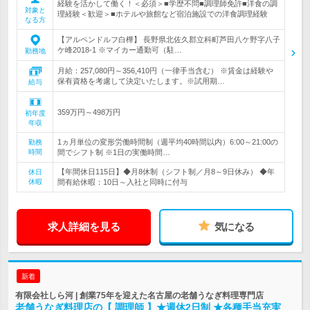
経験を活かして働く！＜必須＞■学歴不問■調理師免許■洋食の調
対象と
理経験＜歓迎＞■ホテルや旅館など宿泊施設での洋食調理経験
なる方
【アルペンドルフ白樺】 長野県北佐久郡立科町芦田八ケ野字八子
ケ峰2018-1 ※マイカー通勤可（駐…
勤務地
月給：257,080円～356,410円（一律手当含む） ※賃金は経験や
保有資格を考慮して決定いたします。※試用期…
給与
359万円～498万円
初年度
年収
1ヵ月単位の変形労働時間制（週平均40時間以内）6:00～21:00の
勤務
時間
間でシフト制 ※1日の実働時間…
【年間休日115日】◆月8休制（シフト制／月8～9日休み） ◆年
休日
休暇
間有給休暇：10日～入社と同時に付与
求人詳細を見る
気になる
新着
有限会社しら河 | 創業75年を迎えた名古屋の老舗うなぎ料理専門店
老舗うなぎ料理店の【 調理師 】★週休2日制 ★各種手当充実