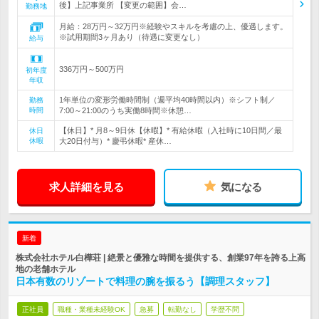
後】上記事業所 【変更の範囲】会…
勤務地
月給：28万円～32万円※経験やスキルを考慮の上、優遇します。
※試用期間3ヶ月あり（待遇に変更なし）
給与
336万円～500万円
初年度
年収
1年単位の変形労働時間制（週平均40時間以内）※シフト制／
勤務
時間
7:00～21:00のうち実働8時間※休憩…
【休日】* 月8～9日休【休暇】* 有給休暇（入社時に10日間／最
休日
休暇
大20日付与）* 慶弔休暇* 産休…
求人詳細を見る
気になる
新着
株式会社ホテル白樺荘 | 絶景と優雅な時間を提供する、創業97年を誇る上高
地の老舗ホテル
日本有数のリゾートで料理の腕を振るう【調理スタッフ】
正社員
職種・業種未経験OK
急募
転勤なし
学歴不問