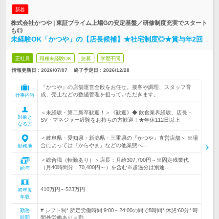
新着
株式会社かつや | 東証プライム上場Gの安定基盤／研修制度充実でスタート
も◎
未経験OK「かつや」の【店長候補】★社宅制度◎★賞与年2回
正社員
職種未経験OK
急募
学歴不問
情報更新日：2026/07/07
終了予定日：
2026/12/28
『かつや』の店舗運営全般をお任せ。接客や調理、スタッフ育
成、売上などの数値管理を担っていただきます。
仕事内容
＜未経験・第二新卒歓迎！＞《歓迎》◆ 飲食業界経験、店長・
対象と
SV・マネジャー経験をお持ちの方歓迎！★年休112日以上
なる方
＜岐阜県・愛知県・新潟県・三重県の『かつや』直営店舗＞ ※場
合によっては『からやま』などの他業態へ…
勤務地
＜総合職（転勤あり）＞店長：月給307,700円～※固定残業代
（月40時間分：70,400円～）を含む※超過分は別途…
給与
410万円～523万円
初年度
年収
# シフト制* 所定労働時間:9:00～24:00の間で8時間* 休憩:60分* 時
勤務
時間
間外労働あり＜勤…