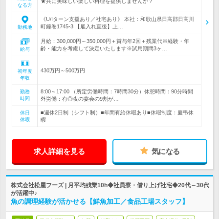
★共に美味しい楽しい料理を提供しませんか？
なる方
《U/Iターン支援あり／社宅あり》 本社：和歌山県日高郡日高川
町鐘巻1745-3 【雇入れ直後】上…
勤務地
月給：300,000円～350,000円＋賞与年2回＋残業代※経験・年
齢・能力を考慮して決定いたします※試用期間3ヶ…
給与
430万円～500万円
初年度
年収
8:00～17:00 （所定労働時間：7時間30分）休憩時間：90分時間
勤務
時間
外労働：有◎夜の宴会の9割が…
■週休2日制（シフト制）■年間有給休暇あり■休暇制度：慶弔休
休日
休暇
暇
求人詳細を見る
気になる
株式会社松屋フーズ | 月平均残業10h◆社員寮・借り上げ社宅◆20代～30代
が活躍中♪
魚の調理経験が活かせる【鮮魚加工／食品工場スタッフ】