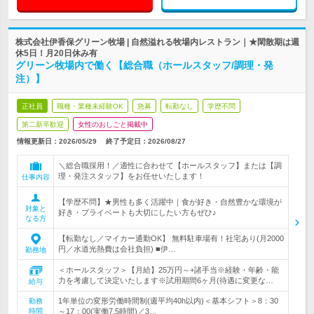
株式会社伊香保グリーン牧場 | 自然溢れる牧場内レストラン｜★閑散期は週
休5日！月20日休み有
グリーン牧場内で働く【総合職（ホールスタッフ/調理・発
注）】
正社員
職種・業種未経験OK
急募
転勤なし
学歴不問
第二新卒歓迎
女性のおしごと掲載中
情報更新日：2026/05/29
終了予定日：
2026/08/27
＼総合職採用！／適性に合わせて【ホールスタッフ】または【調
理・発注スタッフ】をお任せいたします！
仕事内容
【学歴不問】★男性も多く活躍中｜食が好き・自然豊かな環境が
対象と
好き・プライベートも大切にしたい方もぜひ♪
なる方
【転勤なし／マイカー通勤OK】 無料駐車場有！社宅あり(月2000
円／水道光熱費は会社負担) ■伊…
勤務地
＜ホールスタッフ＞【月給】25万円～+諸手当※経験・年齢・能
力を考慮して決定いたします※試用期間6ヶ月(待遇に変更な…
給与
1年単位の変形労働時間制(週平均40h以内)＜基本シフト＞8：30
勤務
時間
～17：00(実働7.5時間)／3…