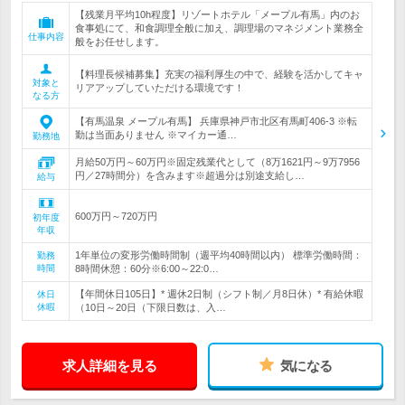
【残業月平均10h程度】リゾートホテル「メープル有馬」内のお
食事処にて、和食調理全般に加え、調理場のマネジメント業務全
仕事内容
般をお任せします。
【料理長候補募集】充実の福利厚生の中で、経験を活かしてキャ
対象と
リアアップしていただける環境です！
なる方
【有馬温泉 メープル有馬】 兵庫県神戸市北区有馬町406-3 ※転
勤は当面ありません ※マイカー通…
勤務地
月給50万円～60万円※固定残業代として（8万1621円～9万7956
円／27時間分）を含みます※超過分は別途支給し…
給与
600万円～720万円
初年度
年収
1年単位の変形労働時間制（週平均40時間以内） 標準労働時間：
勤務
時間
8時間休憩：60分※6:00～22:0…
【年間休日105日】* 週休2日制（シフト制／月8日休）* 有給休暇
休日
休暇
（10日～20日（下限日数は、入…
求人詳細を見る
気になる