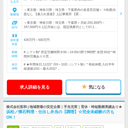
なる方
＜東京都・神奈川県・埼玉県・千葉県内の各直営店舗＞ ※転勤当
面なし 【雇入れ直後】上記事業所 【変…
勤務地
＜東京都・神奈川県・埼玉県・千葉県＞月給:293,300円～
337,500円※上記月給には、固定残業代として67,1…
給与
426万円～500万円
初年度
年収
# シフト制* 所定労働時間:9:00～24:00の間で8時間* 休憩:60分* 時
勤務
時間
間外労働あり※営…
# ★年間休日:112日* 月8～10日（シフト制）* 有給休暇:入社半年
休日
休暇
経過後10日～最大20日*…
求人詳細を見る
気になる
株式会社彩和 | 地域密着の安定企業｜手当充実｜育休・時短勤務実績あり★
浜松／懐石料理・仕出し弁当の【調理】☆完全未経験の方も
OK！