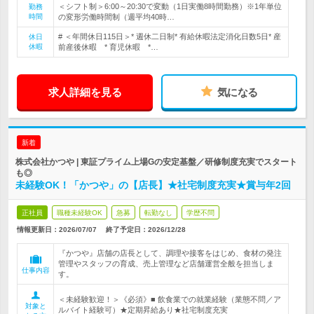
＜シフト制＞6:00～20:30で変動（1日実働8時間勤務）※1年単位
勤務
時間
の変形労働時間制（週平均40時…
# ＜年間休日115日＞* 週休二日制* 有給休暇法定消化日数5日* 産
休日
休暇
前産後休暇 * 育児休暇 *…
求人詳細を見る
気になる
新着
株式会社かつや | 東証プライム上場Gの安定基盤／研修制度充実でスタート
も◎
未経験OK！「かつや」の【店長】★社宅制度充実★賞与年2回
正社員
職種未経験OK
急募
転勤なし
学歴不問
情報更新日：2026/07/07
終了予定日：
2026/12/28
『かつや』店舗の店長として、調理や接客をはじめ、食材の発注
管理やスタッフの育成、売上管理など店舗運営全般を担当しま
仕事内容
す。
＜未経験歓迎！＞《必須》■ 飲食業での就業経験（業態不問／ア
対象と
ルバイト経験可）★定期昇給あり★社宅制度充実