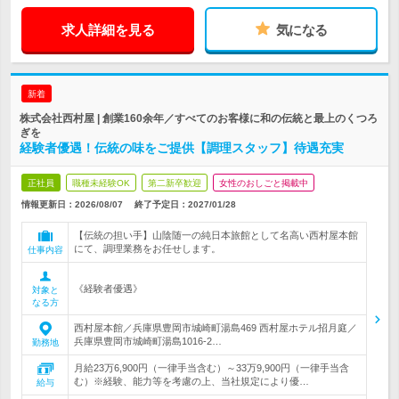
求人詳細を見る
気になる
新着
株式会社西村屋 | 創業160余年／すべてのお客様に和の伝統と最上のくつろ
ぎを
経験者優遇！伝統の味をご提供【調理スタッフ】待遇充実
正社員
職種未経験OK
第二新卒歓迎
女性のおしごと掲載中
情報更新日：2026/08/07
終了予定日：
2027/01/28
【伝統の担い手】山陰随一の純日本旅館として名高い西村屋本館
にて、調理業務をお任せします。
仕事内容
《経験者優遇》
対象と
なる方
西村屋本館／兵庫県豊岡市城崎町湯島469 西村屋ホテル招月庭／
兵庫県豊岡市城崎町湯島1016-2…
勤務地
月給23万6,900円（一律手当含む）～33万9,900円（一律手当含
む）※経験、能力等を考慮の上、当社規定により優…
給与