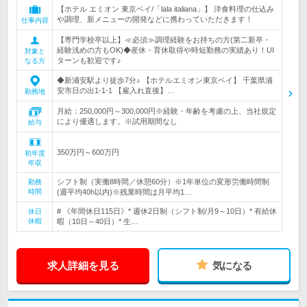
【ホテル エミオン 東京ベイ/「lala italiana」】 洋食料理の仕込み
や調理、新メニューの開発などに携わっていただきます！
仕事内容
【専門学校卒以上】≪必須≫調理経験をお持ちの方(第二新卒・
経験浅めの方もOK)◆産休・育休取得や時短勤務の実績あり！UI
対象と
ターンも歓迎です♪
なる方
◆新浦安駅より徒歩7分♪ 【ホテルエミオン東京ベイ】 千葉県浦
安市日の出1-1-1 【雇入れ直後】…
勤務地
月給：250,000円～300,000円※経験・年齢を考慮の上、当社規定
により優遇します。※試用期間なし
給与
350万円～600万円
初年度
年収
シフト制（実働8時間／休憩60分）※1年単位の変形労働時間制
勤務
時間
(週平均40h以内)※残業時間は月平均1…
# 《年間休日115日》* 週休2日制（シフト制/月9～10日）* 有給休
休日
休暇
暇（10日～40日）* 生…
求人詳細を見る
気になる