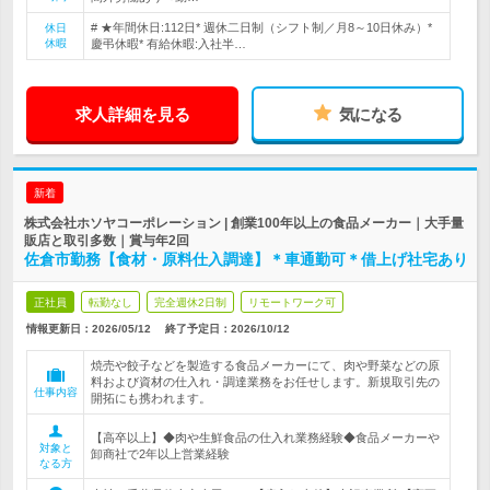
# ★年間休日:112日* 週休二日制（シフト制／月8～10日休み）*
休日
休暇
慶弔休暇* 有給休暇:入社半…
求人詳細を見る
気になる
新着
株式会社ホソヤコーポレーション | 創業100年以上の食品メーカー｜大手量
販店と取引多数｜賞与年2回
佐倉市勤務【食材・原料仕入調達】＊車通勤可＊借上げ社宅あり
正社員
転勤なし
完全週休2日制
リモートワーク可
情報更新日：2026/05/12
終了予定日：
2026/10/12
焼売や餃子などを製造する食品メーカーにて、肉や野菜などの原
料および資材の仕入れ・調達業務をお任せします。新規取引先の
仕事内容
開拓にも携われます。
【高卒以上】◆肉や生鮮食品の仕入れ業務経験◆食品メーカーや
対象と
卸商社で2年以上営業経験
なる方