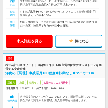
すわ緑風園■月給:25万円以上羽生福祉会くわの実■月給:24万5000
円以上石川島記念病院■月給:27万円以上メディ…
給与
# すわ緑風園◆5:00～19:30分のうちシフトによる実働8時間# 羽
勤務
時間
生福祉会くわの実◆5:30～…
# 埼玉県和光市・羽生市の福祉施設◆土日祝含む週休2日制# 東京
休日
休暇
都中央区・埼玉県草加市の病院◆土日祝…
求人詳細を見る
気になる
新着
株式会社TJKリゾート | 〈年休107日〉TJK直営の保養所やレストランを運
営する安定企業
洋食の【調理】◆残業月10H程度◆転勤なし◆マイカーOK
正社員
急募
転勤なし
女性のおしごと掲載中
情報更新日：2026/07/13
終了予定日：
2026/12/28
直営保養所のメインダイニングにおいて、既製品に頼らない本格
的な洋食の調理や食材管理、新人指導等をお任せします。
仕事内容