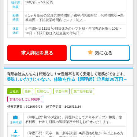
360万円～500万円
初年度
年収
# 1ヶ月単位の変形労働時間制／週平均労働時間：40時間00分■勤
勤務
時間
務時間（下記就業時間内でシフト制／…
# 年間休日111日└月9日休みのシフト制・年間有給休暇：10日～
休日
休暇
20日（下限日数は入社直後の付与日…
求人詳細を見る
気になる
有限会社あんちん | 転勤なし！★定着率も高く安定して勤務ができます。
美味しいだけじゃない、体験を作る【調理師】◎月給30万円～
正社員
急募
転勤なし
学歴不問
第二新卒歓迎
女性のおしごと掲載中
情報更新日：2026/07/03
終了予定日：
2026/12/24
《和歌山の“旬”を武器に、調理師としてスキルアップ》和食、懐
石料理、仕出し料理の調理業務全般をお任せいたします。
仕事内容
《学歴不問！既卒・第二新卒歓迎》■調理師経験が5年以上ある方
対象と