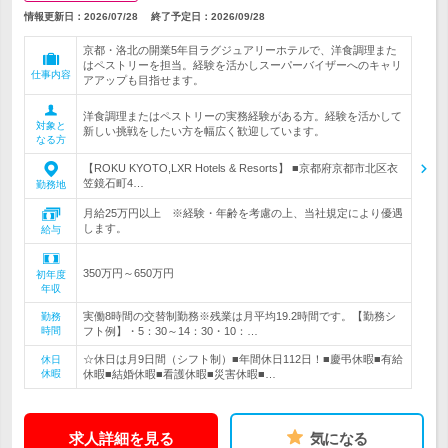
情報更新日：2026/07/28
終了予定日：
2026/09/28
京都・洛北の開業5年目ラグジュアリーホテルで、洋食調理また
はペストリーを担当。経験を活かしスーパーバイザーへのキャリ
仕事内容
アアップも目指せます。
洋食調理またはペストリーの実務経験がある方。経験を活かして
対象と
新しい挑戦をしたい方を幅広く歓迎しています。
なる方
【ROKU KYOTO,LXR Hotels & Resorts】 ■京都府京都市北区衣
笠鏡石町4…
勤務地
月給25万円以上 ※経験・年齢を考慮の上、当社規定により優遇
します。
給与
350万円～650万円
初年度
年収
実働8時間の交替制勤務※残業は月平均19.2時間です。【勤務シ
勤務
時間
フト例】・5：30～14：30・10：…
☆休日は月9日間（シフト制）■年間休日112日！■慶弔休暇■有給
休日
休暇
休暇■結婚休暇■看護休暇■災害休暇■…
求人詳細を見る
気になる