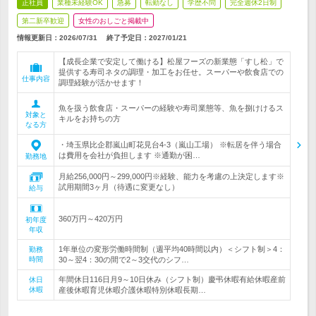
正社員
業種未経験OK
急募
転勤なし
学歴不問
完全週休2日制
第二新卒歓迎
女性のおしごと掲載中
情報更新日：2026/07/31
終了予定日：
2027/01/21
【成長企業で安定して働ける】松屋フーズの新業態「すし松」で
提供する寿司ネタの調理・加工をお任せ。スーパーや飲食店での
仕事内容
調理経験が活かせます！
魚を扱う飲食店・スーパーの経験や寿司業態等、魚を捌けけるス
対象と
キルをお持ちの方
なる方
・埼玉県比企郡嵐山町花見台4-3（嵐山工場） ※転居を伴う場合
は費用を会社が負担します ※通勤が困…
勤務地
月給256,000円～299,000円※経験、能力を考慮の上決定します※
試用期間3ヶ月（待遇に変更なし）
給与
360万円～420万円
初年度
年収
1年単位の変形労働時間制（週平均40時間以内）＜シフト制＞4：
勤務
時間
30～翌4：30の間で2～3交代のシフ…
年間休日116日月9～10日休み（シフト制）慶弔休暇有給休暇産前
休日
休暇
産後休暇育児休暇介護休暇特別休暇長期…