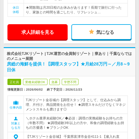
★閑散期は月20日程のお休みがあります！長期で旅行に行った
休日
休暇
り、家族との時間を過ごしたり、リフレッシュ…
求人詳細を見る
気になる
株式会社TJKリゾート | TJK運営の会員制リゾート｜寮あり｜千葉ならでは
のメニュー展開
房総の海鮮を提供！【調理スタッフ】★月給28万円～／月8～9
日休
正社員
業種未経験OK
急募
学歴不問
情報更新日：2026/06/02
終了予定日：
2026/11/23
TJKリゾート金谷城の【調理スタッフ】として、仕込みから調
理、片付け、商品開発をお任せ！ ★調理スキルだけでなくマネジ
仕事内容
メントスキルも磨けます◎
＼ホテル業界未経験OK／◆必須：調理の実務経験をお持ちの方
（年数不問） ★調理経験3年以上の方や、和食の調理経験をお持
対象と
ちの方優遇！★ブランクOK
なる方
【TJKリゾート金谷城】 千葉県富津市金谷4111-1 【雇入れ直