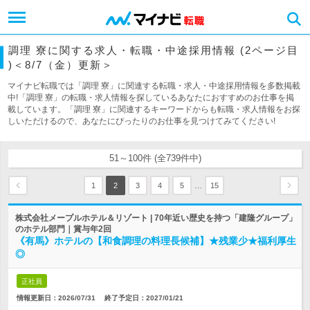
調理 寮に関する求人・転職・中途採用情報 (2ページ目
)＜8/7（金）更新＞
マイナビ転職では「調理 寮」に関連する転職・求人・中途採用情報を多数掲載
中!「調理 寮」の転職・求人情報を探しているあなたにおすすめのお仕事を掲
載しています。「調理 寮」に関連するキーワードからも転職・求人情報をお探
しいただけるので、あなたにぴったりのお仕事を見つけてみてください!
51～100件 (全739件中)
…
1
2
3
4
5
15
株式会社メープルホテル＆リゾート | 70年近い歴史を持つ「建隆グループ」
のホテル部門｜賞与年2回
《有馬》ホテルの【和食調理の料理長候補】★残業少★福利厚生
◎
正社員
情報更新日：2026/07/31
終了予定日：
2027/01/21