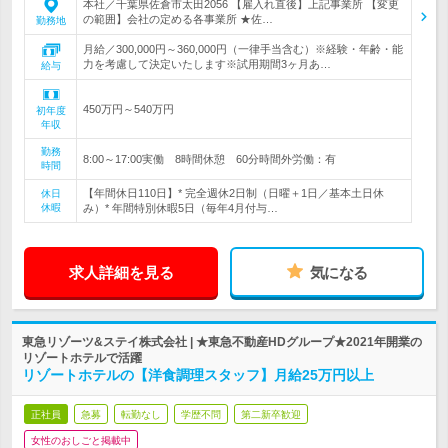
本社／千葉県佐倉市太田2056 【雇入れ直後】上記事業所 【変更
の範囲】会社の定める各事業所 ★佐…
勤務地
月給／300,000円～360,000円（一律手当含む）※経験・年齢・能
力を考慮して決定いたします※試用期間3ヶ月あ…
給与
450万円～540万円
初年度
年収
勤務
8:00～17:00実働 8時間休憩 60分時間外労働：有
時間
【年間休日110日】* 完全週休2日制（日曜＋1日／基本土日休
休日
休暇
み）* 年間特別休暇5日（毎年4月付与…
求人詳細を見る
気になる
東急リゾーツ&ステイ株式会社 | ★東急不動産HDグループ★2021年開業の
リゾートホテルで活躍
リゾートホテルの【洋食調理スタッフ】月給25万円以上
正社員
急募
転勤なし
学歴不問
第二新卒歓迎
女性のおしごと掲載中