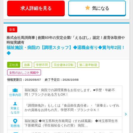
求人詳細を見る
気になる
新着
株式会社馬渕商事 | 創業60年の安定企業/「えるぼし」認定！産育休取得や
時短実績有
福祉施設・病院の【調理スタッフ】◆退職金有り◆賞与年2回！
◆
正社員
急募
学歴不問
完全週休2日制
第二新卒歓迎
女性のおしごと掲載中
情報更新日：2026/08/07
終了予定日：
2026/10/08
福祉施設・病院での調理業務をお任せします。■学歴・年齢不
問！ブランクがある方もOK！
仕事内容
『調理師免許』もしくは『食品衛生責任者』・『栄養士』いずれ
対象と
かの資格をお持ちの方。学歴不問・ブランクＯＫ！
なる方
福祉施設 ◆埼玉県和光市南周辺（すわ緑風園） ◆埼玉県羽生市
下新郷周辺（羽生福祉会くわの実） 病院…
勤務地