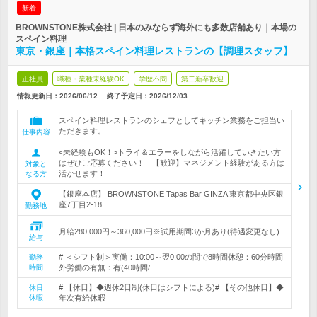
新着
BROWNSTONE株式会社 | 日本のみならず海外にも多数店舗あり｜本場の
スペイン料理
東京・銀座｜本格スペイン料理レストランの【調理スタッフ】
正社員
職種・業種未経験OK
学歴不問
第二新卒歓迎
情報更新日：2026/06/12
終了予定日：
2026/12/03
スペイン料理レストランのシェフとしてキッチン業務をご担当い
ただきます。
仕事内容
<未経験もOK！>トライ＆エラーをしながら活躍していきたい方
はぜひご応募ください！ 【歓迎】マネジメント経験がある方は
対象と
活かせます！
なる方
【銀座本店】 BROWNSTONE Tapas Bar GINZA 東京都中央区銀
座7丁目2-18…
勤務地
月給280,000円～360,000円※試用期間3か月あり(待遇変更なし)
給与
# ＜シフト制＞実働：10:00～翌0:00の間で8時間休憩：60分時間
勤務
時間
外労働の有無：有(40時間/…
# 【休日】◆週休2日制(休日はシフトによる)# 【その他休日】◆
休日
休暇
年次有給休暇