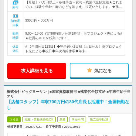
【月給】27万円以上＋各種手当＋賞与＋残業代全額支給★これま
でのご経験や年齢、能力などを踏まえ、決定いたします。★残…
給与
330万円～380万円
初年度
年収
9:00～18:00（実働8時間／休憩1時間）※プロジェクト先による#
勤務
時間
★社員の70％が残業0です！…
# 【年間休日123日】◆完全週休2日制（土日休み）※プロジェク
休日
休暇
ト先による◆祝日◆年次有給休暇◆年末…
求人詳細を見る
気になる
株式会社ビッグヨーサン | ■国家資格取得可 ■残業代全額支給 ■年末年始手当
アリ
【店舗スタッフ】年収700万円の30代店長も活躍中！全国転勤な
し
正社員
職種・業種未経験OK
急募
学歴不問
第二新卒歓迎
情報更新日：2026/07/21
終了予定日：
2026/10/19