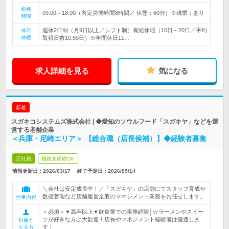
勤務
09:00～18:00（所定労働時間8時間／ 休憩：60分）※残業：あり
時間
週休2日制（月9日以上／シフト制）有給休暇（10日～20日／平均
休日
休暇
取得日数10.59日）※年間休日11…
求人詳細を見る
気になる
新着
スガキコシステムズ株式会社 | ◆愛知のソウルフード「スガキヤ」などを運
営する老舗企業
＜兵庫・尼崎エリア＞ 【総合職（店長候補）】◆経験者募集
正社員
職種未経験OK
情報更新日：2026/03/17
終了予定日：
2026/09/14
＼会社は安定成長中！／「スガキヤ」の店舗にてスタッフ育成や
数値管理など店舗運営全般のマネジメント業務をお任せします。
仕事内容
＜必須＞▼高卒以上▼飲食業での実務経験│☆ラーメンやスイー
ツが好きな方は大歓迎！店長やマネジメント経験者は優遇しま
対象と
す！
なる方