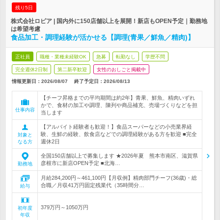
残り5日
株式会社ロピア | 国内外に150店舗以上を展開！新店もOPEN予定｜勤務地
は希望考慮
食品加工・調理経験が活かせる【調理(青果／鮮魚／精肉)】
正社員
職種・業種未経験OK
急募
転勤なし
学歴不問
完全週休2日制
第二新卒歓迎
女性のおしごと掲載中
情報更新日：2026/08/07
終了予定日：
2026/08/13
【チーフ昇格までの平均期間は約2年】青果、鮮魚、精肉いずれ
かで、食材の加工や調理、陳列や商品補充、売場づくりなどを担
仕事内容
当します
【アルバイト経験者も歓迎！】食品スーパーなどの小売業界経
験、生鮮の経験、飲食店などでの調理経験がある方を歓迎 ■完全
対象と
週休2日
なる方
全国150店舗以上で募集します ★2026年夏 熊本市南区、滋賀県
彦根市に新店OPEN予定 ■北海…
勤務地
月給284,200円～461,100円【月収例】精肉部門チーフ(36歳)・総
合職／月収41万円固定残業代（35時間分…
給与
379万円～1050万円
初年度
年収