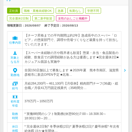
正社員
職種・業種未経験OK
急募
転勤なし
学歴不問
完全週休2日制
第二新卒歓迎
女性のおしごと掲載中
情報更新日：2026/08/07
終了予定日：
2026/08/13
【チーフ昇格までの平均期間は約2年】急成長中のスーパー「ロ
ピア」の惣菜部門で、調理や売場づくりなど裁量を持って担当し
仕事内容
ていただきます。
【スーパー未経験の方や既卒者も歓迎】惣菜・弁当・食品製造の
経験、飲食店での調理経験がある方は優遇します ■完全週休2日■
対象と
カジュアル面談も実施中
なる方
全国150店舗以上で募集します ★2026年夏 熊本市南区、滋賀県
彦根市に新店OPEN予定 ■北海…
勤務地
月給284,200円～461,100円【月収例】精肉部門チーフ(36歳)・総
合職／月収41万円固定残業代（35時間分…
給与
379万円～1050万円
初年度
年収
* 実働8時間のシフト制勤務(休憩90分)7:00～16:308:30～
勤務
時間
18:0011:00～20:…
* 完全週休2日制* 冬季休暇(2日)* 夏季休暇(2日)* 慶弔休暇* 年次有
休日
休暇
給休暇 ほか★年間休…