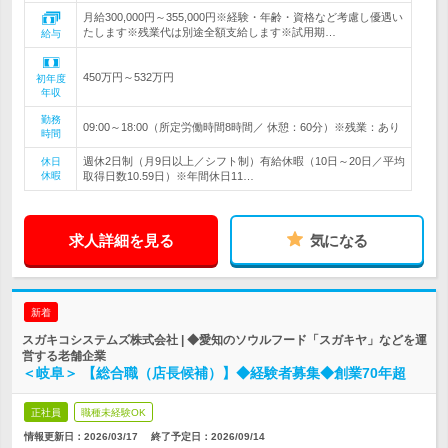
月給300,000円～355,000円※経験・年齢・資格など考慮し優遇い
たします※残業代は別途全額支給します※試用期…
給与
450万円～532万円
初年度
年収
勤務
09:00～18:00（所定労働時間8時間／ 休憩：60分）※残業：あり
時間
週休2日制（月9日以上／シフト制）有給休暇（10日～20日／平均
休日
休暇
取得日数10.59日）※年間休日11…
求人詳細を見る
気になる
新着
スガキコシステムズ株式会社 | ◆愛知のソウルフード「スガキヤ」などを運
営する老舗企業
＜岐阜＞ 【総合職（店長候補）】◆経験者募集◆創業70年超
正社員
職種未経験OK
情報更新日：2026/03/17
終了予定日：
2026/09/14