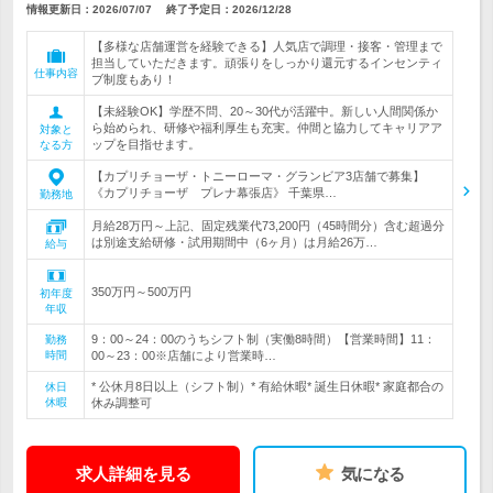
情報更新日：2026/07/07
終了予定日：
2026/12/28
【多様な店舗運営を経験できる】人気店で調理・接客・管理まで
担当していただきます。頑張りをしっかり還元するインセンティ
仕事内容
ブ制度もあり！
【未経験OK】学歴不問、20～30代が活躍中。新しい人間関係か
ら始められ、研修や福利厚生も充実。仲間と協力してキャリアア
対象と
ップを目指せます。
なる方
【カプリチョーザ・トニーローマ・グランビア3店舗で募集】
《カプリチョーザ プレナ幕張店》 千葉県…
勤務地
月給28万円～上記、固定残業代73,200円（45時間分）含む超過分
は別途支給研修・試用期間中（6ヶ月）は月給26万…
給与
350万円～500万円
初年度
年収
9：00～24：00のうちシフト制（実働8時間）【営業時間】11：
勤務
時間
00～23：00※店舗により営業時…
* 公休月8日以上（シフト制）* 有給休暇* 誕生日休暇* 家庭都合の
休日
休暇
休み調整可
求人詳細を見る
気になる