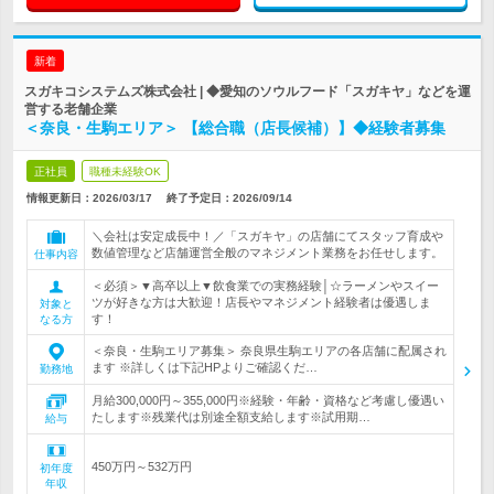
新着
スガキコシステムズ株式会社 | ◆愛知のソウルフード「スガキヤ」などを運
営する老舗企業
＜奈良・生駒エリア＞ 【総合職（店長候補）】◆経験者募集
正社員
職種未経験OK
情報更新日：2026/03/17
終了予定日：
2026/09/14
＼会社は安定成長中！／「スガキヤ」の店舗にてスタッフ育成や
数値管理など店舗運営全般のマネジメント業務をお任せします。
仕事内容
＜必須＞▼高卒以上▼飲食業での実務経験│☆ラーメンやスイー
ツが好きな方は大歓迎！店長やマネジメント経験者は優遇しま
対象と
す！
なる方
＜奈良・生駒エリア募集＞ 奈良県生駒エリアの各店舗に配属され
ます ※詳しくは下記HPよりご確認くだ…
勤務地
月給300,000円～355,000円※経験・年齢・資格など考慮し優遇い
たします※残業代は別途全額支給します※試用期…
給与
450万円～532万円
初年度
年収