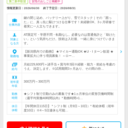
第二新卒歓迎
女性のおしごと掲載中
情報更新日：2026/06/30
終了予定日：
2026/08/31
鍵の閉じ込め、バッテリー上がり、雪でスタック｜その「困っ
た」に、真っ先に駆けつける仕事です！未経験OK、3ヶ月研修で
仕事内容
着実に一人立ちできます。
AT限定可・学歴不問・転勤なし。必要なのは普通免許と「助けた
い」という気持ちだけ。技術は入社後、一緒に身につけていきま
対象と
す。
なる方
【新潟県内での勤務】 ★マイカー通勤OK ★U・I ターン歓迎 ★
事業拡大に伴う増員募集！ ＜ロー…
勤務地
月給229,600円＋諸手当＋賞与年3回※経験・能力・前給を考慮の
うえ、決定します。※試用期間3ヶ月あり、その間の待…
給与
300万円～300万円
初年度
年収
★シフト制で日勤のみの募集です★1ヵ月単位の変形労働時間制
勤務
時間
（週平均実働40時間以内）* 勤務時間<1…
【年間休日115日】 * シフト制（月9日～10日）* 有給休暇（初年
休日
休暇
度10日）※4～5日連休も可能…