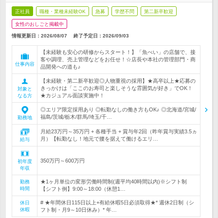
正社員
職種・業種未経験OK
急募
学歴不問
第二新卒歓迎
女性のおしごと掲載中
情報更新日：2026/08/07
終了予定日：
2026/09/03
【未経験も安心の研修からスタート！】「魚べい」の店舗で、接
客や調理、売上管理などをお任せ！☆店長や本社の管理部門・商
仕事内容
品開発への道も♪
【未経験・第二新卒歓迎◎人物重視の採用】★高卒以上★応募の
きっかけは「ここのお寿司と楽しそうな雰囲気が好き」でOK！
対象と
★カジュアル面談実施中！
なる方
◎エリア限定採用あり ◎転勤なしの働き方もOK♪ ◎北海道/宮城/
福島/茨城/栃木/群馬/埼玉/千…
勤務地
月給23万円～35万円 + 各種手当 + 賞与年2回（昨年賞与実績3.5ヵ
月）【転勤なし！地元で腰を据えて働けるエリ…
給与
350万円～600万円
初年度
年収
★1ヶ月単位の変形労働時間制(週平均40時間以内)※シフト制
勤務
時間
【シフト例】9:00～18:00（休憩1…
# ★年間休日115日以上+有給休暇5日必須取得★* 週休2日制（シ
休日
休暇
フト制・月9～10日休み）* 年…