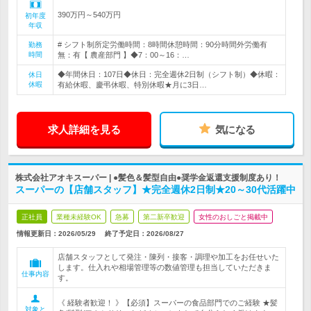
390万円～540万円
初年度
年収
# シフト制所定労働時間：8時間休憩時間：90分時間外労働有
勤務
時間
無：有【 農産部門 】◆7：00～16：…
◆年間休日：107日◆休日：完全週休2日制（シフト制）◆休暇：
休日
休暇
有給休暇、慶弔休暇、特別休暇★月に3日…
求人詳細を見る
気になる
株式会社アオキスーパー | ●髪色＆髪型自由●奨学金返還支援制度あり！
スーパーの【店舗スタッフ】★完全週休2日制★20～30代活躍中
正社員
業種未経験OK
急募
第二新卒歓迎
女性のおしごと掲載中
情報更新日：2026/05/29
終了予定日：
2026/08/27
店舗スタッフとして発注・陳列・接客・調理や加工をお任せいた
します。仕入れや相場管理等の数値管理も担当していただきま
仕事内容
す。
《 経験者歓迎！ 》【必須】スーパーの食品部門でのご経験 ★髪
対象と