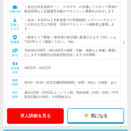
＼会社は安定成長中！／「スガキヤ」の店舗にてスタッフ育成や
数値管理など店舗運営全般のマネジメント業務をお任せします。
仕事内容
＜必須＞▼高卒以上▼飲食業での実務経験│☆ラーメンやスイー
ツが好きな方は大歓迎！店長やマネジメント経験者は優遇しま
対象と
す！
なる方
＜岐阜エリア募集＞ 岐阜県の各店舗に配属されます ※詳しくは
下記HPよりご確認ください。 http…
勤務地
月給300,000円～355,000円※経験・年齢・資格など考慮し優遇い
たします※残業代は別途全額支給します※試用期…
給与
450万円～532万円
初年度
年収
勤務
09:00～18:00（所定労働時間8時間／ 休憩：60分）※残業：あり
時間
週休2日制（月9日以上／シフト制）有給休暇（10日～20日／平均
休日
休暇
取得日数10.59日）※年間休日11…
求人詳細を見る
気になる