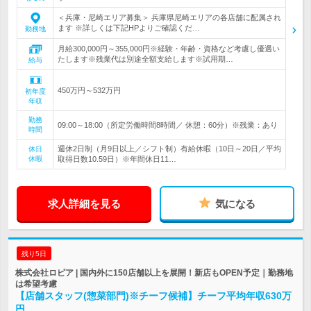
＜兵庫・尼崎エリア募集＞ 兵庫県尼崎エリアの各店舗に配属され
ます ※詳しくは下記HPよりご確認くだ…
勤務地
月給300,000円～355,000円※経験・年齢・資格など考慮し優遇い
たします※残業代は別途全額支給します※試用期…
給与
450万円～532万円
初年度
年収
勤務
09:00～18:00（所定労働時間8時間／ 休憩：60分）※残業：あり
時間
週休2日制（月9日以上／シフト制）有給休暇（10日～20日／平均
休日
休暇
取得日数10.59日）※年間休日11…
求人詳細を見る
気になる
残り5日
株式会社ロピア | 国内外に150店舗以上を展開！新店もOPEN予定｜勤務地
は希望考慮
【店舗スタッフ(惣菜部門)※チーフ候補】チーフ平均年収630万
円