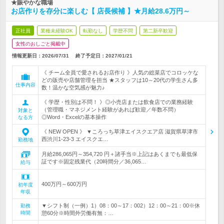
★賑やかな職場
お店作りを存分に楽しむ【 店長候補 】★月給28.6万円～
正社員
業種未経験OK
転勤なし
学歴不問
第二新卒歓迎
女性のおしごと掲載中
情報更新日：2026/07/31
終了予定日：
2027/01/21
《 チーム全員で愛されるお店作り 》人気の総菜店でコロッケな
どの販売や店舗管理を担当 ★スタッフは10～20代の学生さん多
仕事内容
数！温かな空気感が魅力♪
《 学歴・性別は不問！ 》◎小売店または飲食店での業務経験
（管理職・マネジメント経験があれば歓迎／年数不問）
対象と
◎Word・Excelの基本操作
なる方
《 NEW OPEN 》 ▼ころっち草津エイスクエア店 滋賀県草津市
西渋川1-23-3 エイスクエ…
勤務地
月給286,065円～354,720 円＋諸手当※上記はあくまでも最低保
証です※固定残業代（20時間分／36,065…
給与
400万円～600万円
初年度
年収
▼シフト制（一例）1）08：00～17：002）12：00～21：00※休
勤務
時間
憩60分※時間外労働有無：…