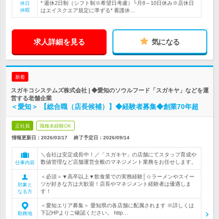
* 週休2日制（シフト制※希望日考慮）└月8～10日休み※店休日
休日
休暇
はエイスクエア規定に準ずる* 看護休…
求人詳細を見る
気になる
新着
スガキコシステムズ株式会社 | ◆愛知のソウルフード「スガキヤ」などを運
営する老舗企業
＜愛知＞ 【総合職（店長候補）】◆経験者募集◆創業70年超
正社員
職種未経験OK
情報更新日：2026/03/17
終了予定日：
2026/09/14
＼会社は安定成長中！／「スガキヤ」の店舗にてスタッフ育成や
数値管理など店舗運営全般のマネジメント業務をお任せします。
仕事内容
＜必須＞▼高卒以上▼飲食業での実務経験│☆ラーメンやスイー
ツが好きな方は大歓迎！店長やマネジメント経験者は優遇しま
対象と
す！
なる方
＜愛知エリア募集＞ 愛知県の各店舗に配属されます ※詳しくは
下記HPよりご確認ください。 http…
勤務地