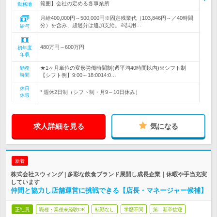
範囲】会社の定める各事業所
勤務地
月給400,000円～500,000円※固定残業代（103,846円～／40時間
分）を含み、超過分は追加支給。※試用…
給与
480万円～600万円
初年度
年収
★1ヶ月単位の変形労働時間制(週平均40時間以内)※シフト制
勤務
時間
【シフト例】9:00～18:0014:0…
休日
* 週休2日制（シフト制・月9～10日休み）
休暇
求人詳細を見る
気になる
新着
株式会社スウィング | 多彩な飲食ブランド展開し成長企業｜休暇や手当充実
しています
仲間と協力し店舗運営に挑戦できる【店長・マネージャー候補】
正社員
職種・業種未経験OK
転勤なし
学歴不問
第二新卒歓迎