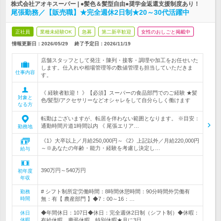
株式会社アオキスーパー | ●髪色＆髪型自由●奨学金返還支援制度あり！
尾張勤務／【販売職】★完全週休2日制★20～30代活躍中
正社員
業種未経験OK
急募
第二新卒歓迎
女性のおしごと掲載中
情報更新日：2026/05/29
終了予定日：
2026/11/19
店舗スタッフとして発注・陳列・接客・調理や加工をお任せいた
します。仕入れや相場管理等の数値管理も担当していただきま
仕事内容
す。
《 経験者歓迎！ 》【必須】スーパーの食品部門でのご経験 ★髪
対象と
色/髪型/アクセサリーなどオシャレをして自分らしく働けます
なる方
転勤はございますが、転居を伴わない範囲となります。 ※目安：
通勤時間片道1時間以内 《 尾張エリア…
勤務地
《1》大卒以上／月給250,000円～《2》上記以外／月給220,000円
～※あなたの年齢・能力・経験を考慮し決定し…
給与
390万円～540万円
初年度
年収
# シフト制所定労働時間：8時間休憩時間：90分時間外労働有
勤務
時間
無：有【 農産部門 】◆7：00～16：…
◆年間休日：107日◆休日：完全週休2日制（シフト制）◆休暇：
休日
休暇
有給休暇、慶弔休暇、特別休暇★月に3日…