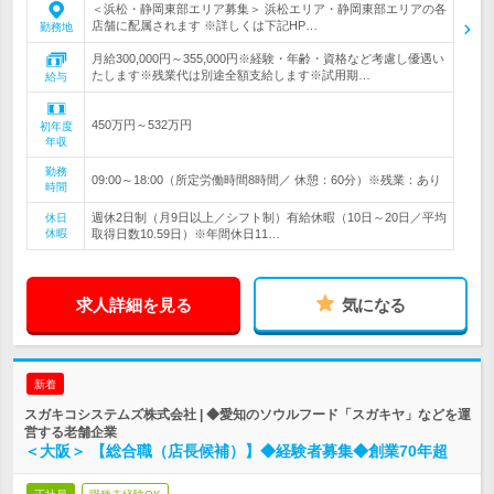
＜浜松・静岡東部エリア募集＞ 浜松エリア・静岡東部エリアの各
店舗に配属されます ※詳しくは下記HP…
勤務地
月給300,000円～355,000円※経験・年齢・資格など考慮し優遇い
たします※残業代は別途全額支給します※試用期…
給与
450万円～532万円
初年度
年収
勤務
09:00～18:00（所定労働時間8時間／ 休憩：60分）※残業：あり
時間
週休2日制（月9日以上／シフト制）有給休暇（10日～20日／平均
休日
休暇
取得日数10.59日）※年間休日11…
求人詳細を見る
気になる
新着
スガキコシステムズ株式会社 | ◆愛知のソウルフード「スガキヤ」などを運
営する老舗企業
＜大阪＞ 【総合職（店長候補）】◆経験者募集◆創業70年超