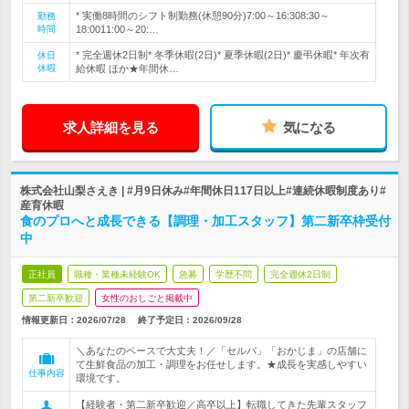
* 実働8時間のシフト制勤務(休憩90分)7:00～16:308:30～
勤務
時間
18:0011:00～20:…
* 完全週休2日制* 冬季休暇(2日)* 夏季休暇(2日)* 慶弔休暇* 年次有
休日
休暇
給休暇 ほか★年間休…
求人詳細を見る
気になる
株式会社山梨さえき | #月9日休み#年間休日117日以上#連続休暇制度あり#
産育休暇
食のプロへと成長できる【調理・加工スタッフ】第二新卒枠受付
中
正社員
職種・業種未経験OK
急募
学歴不問
完全週休2日制
第二新卒歓迎
女性のおしごと掲載中
情報更新日：2026/07/28
終了予定日：
2026/09/28
＼あなたのペースで大丈夫！／「セルバ」「おかじま」の店舗に
て生鮮食品の加工・調理をお任せします。★成長を実感しやすい
仕事内容
環境です。
【経験者・第二新卒歓迎／高卒以上】転職してきた先輩スタッフ