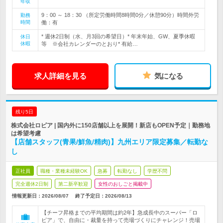
年収
9：00 ～ 18：30 （所定労働時間8時間0分／休憩90分）時間外労
勤務
時間
働：有
* 週休2日制（水、月3回の希望日）* 年末年始、GW、夏季休暇
休日
休暇
等 ※会社カレンダーのとおり* 有給…
求人詳細を見る
気になる
残り5日
株式会社ロピア | 国内外に150店舗以上を展開！新店もOPEN予定｜勤務地
は希望考慮
【店舗スタッフ(青果/鮮魚/精肉)】九州エリア限定募集／転勤な
し
正社員
職種・業種未経験OK
急募
転勤なし
学歴不問
完全週休2日制
第二新卒歓迎
女性のおしごと掲載中
情報更新日：2026/08/07
終了予定日：
2026/08/13
【チーフ昇格までの平均期間は約2年】急成長中のスーパー「ロ
ピア」で、自由に・裁量を持って売場づくりにチャレンジ！売場