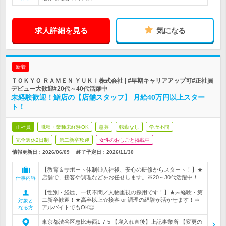
求人詳細を見る
気になる
新着
ＴＯＫＹＯ ＲＡＭＥＮ ＹＵＫＩ株式会社 | #早期キャリアアップ可#正社員
デビュー大歓迎#20代～40代活躍中
未経験歓迎！鮨店の【店舗スタッフ】 月給40万円以上スター
ト！
正社員
職種・業種未経験OK
急募
転勤なし
学歴不問
完全週休2日制
第二新卒歓迎
女性のおしごと掲載中
情報更新日：2026/06/09
終了予定日：
2026/11/30
【教育＆サポート体制◎入社後、安心の研修からスタート！】★
店舗で、接客や調理などをお任せします。※20～30代活躍中！
仕事内容
【性別・経歴、一切不問／人物重視の採用です！】★未経験・第
二新卒歓迎！★高卒以上☆接客 or 調理の経験が活かせます！⇒
対象と
アルバイトでもOK◎
なる方
東京都渋谷区恵比寿西1-7-5 【雇入れ直後】上記事業所 【変更の