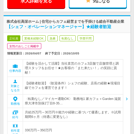
求人詳細を見る
気になる
株式会社高栄ホーム | 住宅からカフェ経営までを手掛ける総合不動産企業
【シェフ・オペレーションマネージャー】★経験者歓迎
正社員
業種未経験OK
急募
転勤なし
学歴不問
女性のおしごと掲載中
情報更新日：2026/04/07
終了予定日：
2026/10/05
【経験を活かして活躍】当社直営のカフェ3店舗で店舗管理と調
理スタッフをお任せ！★お客様の「また来たい！」の笑顔に貢
仕事内容
献！
【経験者歓迎】《歓迎条件》シェフの経験、店長の経験★現場目
対象と
線でカフェを運営できます！
なる方
〈転勤なし／マイカー通勤OK〉 勤務地1 家カフェ＋Garden 滋賀
県大津市別保2丁目8-35…
勤務地
月給25万円～30万円※能力や経験に基づいて優遇します。※試用
期間6ヶ月（待遇に変更なし）
給与
330万円～350万円
初年度