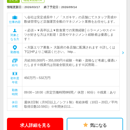
正社員
職種未経験OK
情報更新日：2026/03/17
終了予定日：
2026/09/14
＼会社は安定成長中！／「スガキヤ」の店舗にてスタッフ育成や
数値管理など店舗運営全般のマネジメント業務をお任せします。
仕事内容
＜必須＞▼高卒以上▼飲食業での実務経験│☆ラーメンやスイー
ツが好きな方は大歓迎！店長やマネジメント経験者は優遇しま
対象と
す！
なる方
＜大阪エリア募集＞ 大阪府の各店舗に配属されます ※詳しくは
下記HPよりご確認ください。 http…
勤務地
月給300,000円～355,000円※経験・年齢・資格など考慮し優遇い
たします※残業代は別途全額支給します※試用期…
給与
450万円～532万円
初年度
年収
勤務
09:00～18:00（所定労働時間8時間／ 休憩：60分）※残業：あり
時間
週休2日制（月9日以上／シフト制）有給休暇（10日～20日／平均
休日
休暇
取得日数10.59日）※年間休日11…
求人詳細を見る
気になる