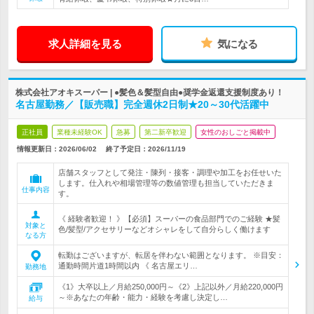
求人詳細を見る
気になる
株式会社アオキスーパー | ●髪色＆髪型自由●奨学金返還支援制度あり！
名古屋勤務／【販売職】完全週休2日制★20～30代活躍中
正社員
業種未経験OK
急募
第二新卒歓迎
女性のおしごと掲載中
情報更新日：2026/06/02
終了予定日：
2026/11/19
店舗スタッフとして発注・陳列・接客・調理や加工をお任せいた
します。仕入れや相場管理等の数値管理も担当していただきま
仕事内容
す。
《 経験者歓迎！ 》【必須】スーパーの食品部門でのご経験 ★髪
対象と
色/髪型/アクセサリーなどオシャレをして自分らしく働けます
なる方
転勤はございますが、転居を伴わない範囲となります。 ※目安：
通勤時間片道1時間以内 《 名古屋エリ…
勤務地
《1》大卒以上／月給250,000円～《2》上記以外／月給220,000円
～※あなたの年齢・能力・経験を考慮し決定し…
給与