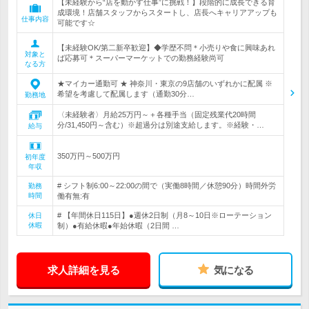
【未経験から“店を動かす仕事”に挑戦！】段階的に成長できる育
成環境！店舗スタッフからスタートし、店長へキャリアアップも
仕事内容
可能です☆
【未経験OK/第二新卒歓迎】◆学歴不問＊小売りや食に興味あれ
対象と
ば応募可＊スーパーマーケットでの勤務経験尚可
なる方
★マイカー通勤可 ★ 神奈川・東京の9店舗のいずれかに配属 ※
希望を考慮して配属します（通勤30分…
勤務地
〈未経験者〉月給25万円～＋各種手当（固定残業代20時間
分/31,450円～含む）※超過分は別途支給します。※経験・…
給与
350万円～500万円
初年度
年収
# シフト制6:00～22:00の間で（実働8時間／休憩90分）時間外労
勤務
時間
働有無:有
# 【年間休日115日】●週休2日制（月8～10日※ローテーション
休日
休暇
制）●有給休暇●年始休暇（2日間 …
求人詳細を見る
気になる