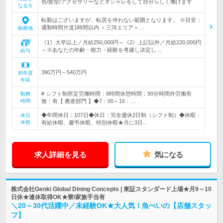
色/髪型/アクセサリーなどオシャレをして自分らしく働けます
なる方
転勤はございますが、転居を伴わない範囲となります。 ※目安：
通勤時間片道1時間以内 ＜三河エリア＞…
勤務地
《1》大卒以上／月給250,000円～《2》上記以外／月給220,000円
～※あなたの年齢・能力・経験を考慮し決定し…
給与
390万円～540万円
初年度
年収
# シフト制所定労働時間：8時間休憩時間：90分時間外労働有
勤務
時間
無：有【 農産部門 】◆7：00～16：…
◆年間休日：107日◆休日：完全週休2日制（シフト制）◆休暇：
休日
休暇
有給休暇、慶弔休暇、特別休暇★月に3日…
求人詳細を見る
気になる
株式会社Genki Global Dining Concepts | 東証スタンダード上場★月9～10
日休★連休取得OK★寮/家族手当有
＼20～30代活躍中／未経験OK★大人気！魚べいの【店舗スタッ
フ】