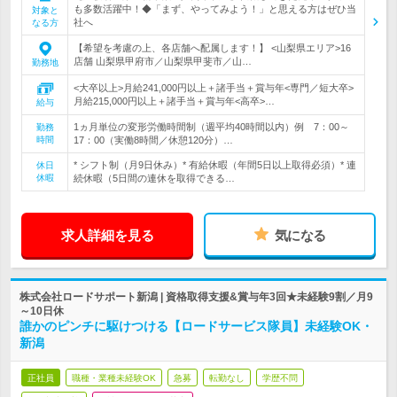
も多数活躍中！◆「まず、やってみよう！」と思える方はぜひ当
対象と
社へ
なる方
【希望を考慮の上、各店舗へ配属します！】 <山梨県エリア>16
店舗 山梨県甲府市／山梨県甲斐市／山…
勤務地
<大卒以上>月給241,000円以上＋諸手当＋賞与年<専門／短大卒>
月給215,000円以上＋諸手当＋賞与年<高卒>…
給与
1ヵ月単位の変形労働時間制（週平均40時間以内）例 7：00～
勤務
時間
17：00（実働8時間／休憩120分）…
* シフト制（月9日休み）* 有給休暇（年間5日以上取得必須）* 連
休日
休暇
続休暇（5日間の連休を取得できる…
求人詳細を見る
気になる
株式会社ロードサポート新潟 | 資格取得支援&賞与年3回★未経験9割／月9
～10日休
誰かのピンチに駆けつける【ロードサービス隊員】未経験OK・
新潟
正社員
職種・業種未経験OK
急募
転勤なし
学歴不問