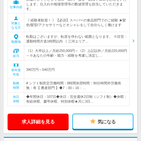
します。仕入れや相場管理等の数値管理も担当していただきま
仕事内容
す。
《 経験者歓迎！ 》【必須】スーパーの食品部門でのご経験 ★髪
対象と
色/髪型/アクセサリーなどオシャレをして自分らしく働けます
なる方
転勤はございますが、転居を伴わない範囲となります。 ※目安：
通勤時間片道1時間以内 《 三河エリア…
勤務地
《1》大卒以上／月給250,000円～《2》上記以外／月給220,000円
～※あなたの年齢・能力・経験を考慮し決定し…
給与
390万円～540万円
初年度
年収
# シフト制所定労働時間：8時間休憩時間：90分時間外労働有
勤務
時間
無：有【 農産部門 】◆7：00～16：…
◆年間休日：107日◆休日：完全週休2日制（シフト制）◆休暇：
休日
休暇
有給休暇、慶弔休暇、特別休暇★月に3日…
求人詳細を見る
気になる