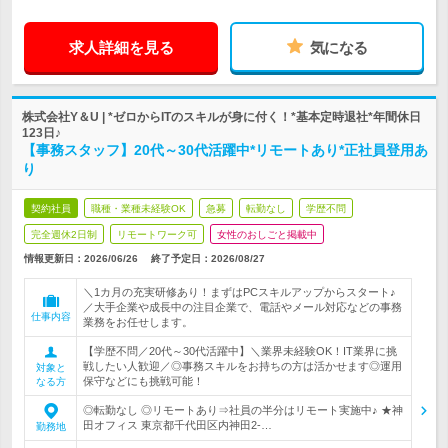
求人詳細を見る
気になる
株式会社Y＆U | *ゼロからITのスキルが身に付く！*基本定時退社*年間休日
123日♪
【事務スタッフ】20代～30代活躍中*リモートあり*正社員登用あ
り
契約社員
職種・業種未経験OK
急募
転勤なし
学歴不問
完全週休2日制
リモートワーク可
女性のおしごと掲載中
情報更新日：2026/06/26
終了予定日：
2026/08/27
＼1カ月の充実研修あり！まずはPCスキルアップからスタート♪
／大手企業や成長中の注目企業で、電話やメール対応などの事務
仕事内容
業務をお任せします。
【学歴不問／20代～30代活躍中】＼業界未経験OK！IT業界に挑
戦したい人歓迎／◎事務スキルをお持ちの方は活かせます◎運用
対象と
保守などにも挑戦可能！
なる方
◎転勤なし ◎リモートあり⇒社員の半分はリモート実施中♪ ★神
田オフィス 東京都千代田区内神田2-…
勤務地