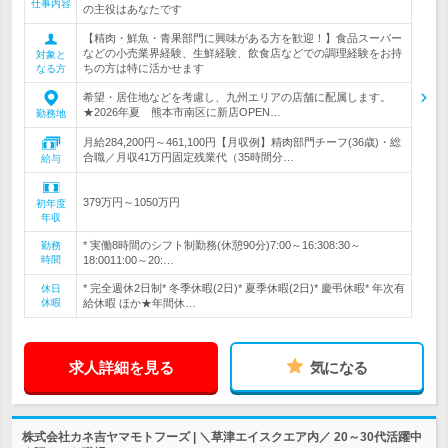
仕事内容
の主役はあなたです
【精肉・鮮魚・青果部門に興味がある方を歓迎！】食品スーパー
などの小売業界経験、生鮮経験、飲食店などでの調理経験をお持
対象と
ちの方は特に活かせます
なる方
希望・居住地などを考慮し、九州エリアの店舗に配属します。
★2026年夏 熊本市南区に新店OPEN…
勤務地
月給284,200円～461,100円【月収例】精肉部門チーフ(36歳)・総
合職／月収41万円固定残業代（35時間分…
給与
379万円～1050万円
初年度
年収
* 実働8時間のシフト制勤務(休憩90分)7:00～16:308:30～
勤務
時間
18:0011:00～20:…
* 完全週休2日制* 冬季休暇(2日)* 夏季休暇(2日)* 慶弔休暇* 年次有
休日
休暇
給休暇 ほか★年間休…
求人詳細を見る
気になる
株式会社カネ吉ヤマモトフーズ | ＼草津エイスクエア内／ 20～30代活躍中