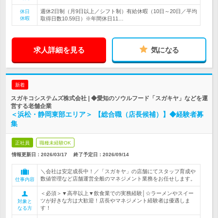
週休2日制（月9日以上／シフト制）有給休暇（10日～20日／平均
休日
休暇
取得日数10.59日）※年間休日11…
求人詳細を見る
気になる
新着
スガキコシステムズ株式会社 | ◆愛知のソウルフード「スガキヤ」などを運
営する老舗企業
＜浜松・静岡東部エリア＞ 【総合職（店長候補）】◆経験者募
集
正社員
職種未経験OK
情報更新日：2026/03/17
終了予定日：
2026/09/14
＼会社は安定成長中！／「スガキヤ」の店舗にてスタッフ育成や
数値管理など店舗運営全般のマネジメント業務をお任せします。
仕事内容
＜必須＞▼高卒以上▼飲食業での実務経験│☆ラーメンやスイー
ツが好きな方は大歓迎！店長やマネジメント経験者は優遇しま
対象と
す！
なる方