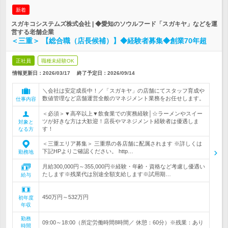
新着
スガキコシステムズ株式会社 | ◆愛知のソウルフード「スガキヤ」などを運
営する老舗企業
＜三重＞ 【総合職（店長候補）】◆経験者募集◆創業70年超
正社員
職種未経験OK
情報更新日：2026/03/17
終了予定日：
2026/09/14
＼会社は安定成長中！／「スガキヤ」の店舗にてスタッフ育成や
数値管理など店舗運営全般のマネジメント業務をお任せします。
仕事内容
＜必須＞▼高卒以上▼飲食業での実務経験│☆ラーメンやスイー
ツが好きな方は大歓迎！店長やマネジメント経験者は優遇しま
対象と
す！
なる方
＜三重エリア募集＞ 三重県の各店舗に配属されます ※詳しくは
下記HPよりご確認ください。 http…
勤務地
月給300,000円～355,000円※経験・年齢・資格など考慮し優遇い
たします※残業代は別途全額支給します※試用期…
給与
450万円～532万円
初年度
年収
勤務
09:00～18:00（所定労働時間8時間／ 休憩：60分）※残業：あり
時間