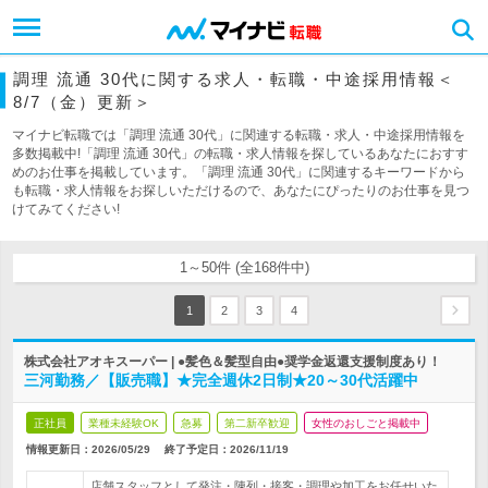
調理 流通 30代に関する求人・転職・中途採用情報＜
8/7（金）更新＞
マイナビ転職では「調理 流通 30代」に関連する転職・求人・中途採用情報を
多数掲載中!「調理 流通 30代」の転職・求人情報を探しているあなたにおすす
めのお仕事を掲載しています。「調理 流通 30代」に関連するキーワードから
も転職・求人情報をお探しいただけるので、あなたにぴったりのお仕事を見つ
けてみてください!
1～50件 (全168件中)
1
2
3
4
株式会社アオキスーパー | ●髪色＆髪型自由●奨学金返還支援制度あり！
三河勤務／【販売職】★完全週休2日制★20～30代活躍中
正社員
業種未経験OK
急募
第二新卒歓迎
女性のおしごと掲載中
情報更新日：2026/05/29
終了予定日：
2026/11/19
店舗スタッフとして発注・陳列・接客・調理や加工をお任せいた