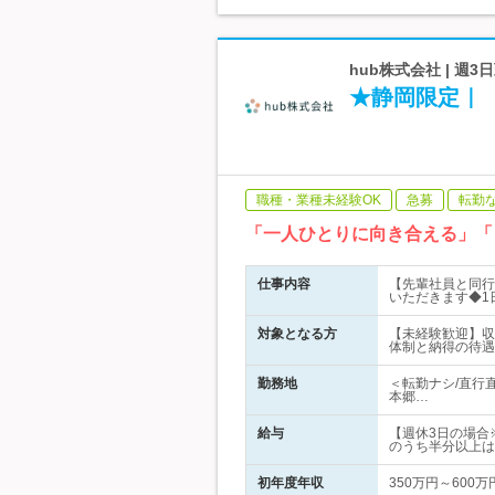
hub株式会社 | 
★静岡限定｜
職種・業種未経験OK
急募
転勤
「一人ひとりに向き合える」「
仕事内容
【先輩社員と同行
いただきます◆1
対象となる方
【未経験歓迎】収
体制と納得の待遇
勤務地
＜転勤ナシ/直行
本郷…
給与
【週休3日の場合
のうち半分以上は
初年度年収
350万円～600万