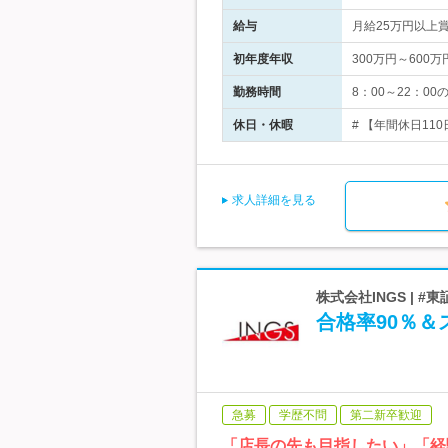
給与
月給25万円以上
初年度年収
300万円～600万
勤務時間
8：00～22：
休日・休暇
# 【年間休日110
求人詳細を見る
株式会社INGS | 
合格率90％＆
急募
学歴不問
第二新卒歓迎
「店長の先も目指したい」「経