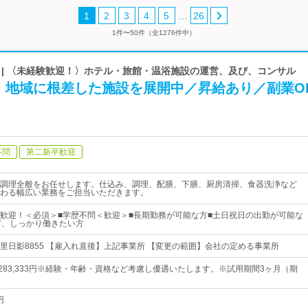
…
1
2
3
4
5
26
1件〜50件（全1276件中）
会社 | 〈未経験歓迎！〉ホテル・旅館・温浴施設の運営、及び、コンサル
】地域に根差した施設を展開中／昇給あり／副業O
不問
第二新卒歓迎
調理全般をお任せします。仕込み、調理、配膳、下膳、厨房清掃、食器洗浄など
わる幅広い業務をご担当いただきます。
歓迎！＜必須＞■学歴不問＜歓迎＞■長期勤務が可能な方■土日祝日の出勤が可能な
ど、しっかり働きたい方
里日影8855 【雇入れ直後】上記事業所 【変更の範囲】会社の定める事業所
円～283,333円※経験・年齢・資格など考慮し優遇いたします。※試用期間3ヶ月（期
円