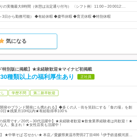
りの実働最大8時間（休憩は法定通り付与） 〈シフト例〉11:00～20:0012:…
～3日から勤務可能） ◆有給休暇 ◆慶弔休暇 ◆育児休暇 ◆特別休暇
気になる
ガイド特別版に掲載】★未経験歓迎★マイナビ初掲載
*30種類以上の福利厚生あり
正社員
なし
学歴不問
第二新卒歓迎
開発やブランド開発にも携われる】◆多くの人・街を笑顔にする「食の場」を創
0日★残業月10H以内★有給取得率100％
視の採用です／20代～30代活躍中】★未経験者歓迎★飲食業界経験者は尚歓迎！★
な人、集まれ！★女性店長も活躍中！
】 ★中華そば 芯せかい★ 本店／愛媛県東温市野田2丁目486 └伊予鉄道横河原…