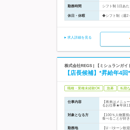
勤務時間
シフト制 1日あた
休日・休暇
◆シフト制（週2
求人詳細を見る
株式会社REGS | 【ミシュラン
【店長候補】*昇給年4回
職種・業種未経験OK
急募
転勤
仕事内容
【将来はメニュー
るお仕事★年休11
対象となる方
【100％人物重
食べることが好き
勤務地
【U・Iターン歓迎