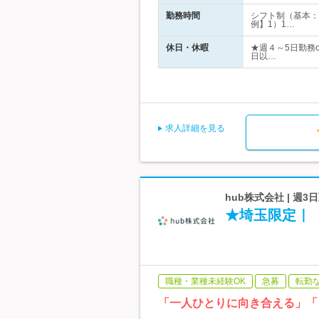
勤務時間
シフト制（基本：
例】1）1…
休日・休暇
★週４～5日勤務
日以…
求人詳細を見る
hub株式会社 | 
★埼玉限定｜
職種・業種未経験OK
急募
転勤
「一人ひとりに向き合える」「