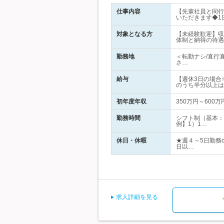
仕事内容
【先輩社員と同行
いただきます◆1
対象となる方
【未経験歓迎】収
体制と納得の待遇
勤務地
＜転勤ナシ/直行
さ…
給与
【週休3日の場合
のうち半分以上は
初年度年収
350万円～600万
勤務時間
シフト制（基本：
例】1）1…
休日・休暇
★週４～5日勤務
日以…
求人詳細を見る