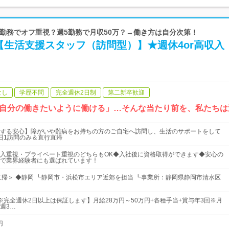
週3日勤務でオフ重視？週5勤務で月収50万？→働き方は自分次第！
【生活支援スタッフ（訪問型）】★週休4or高収入
なし
学歴不問
完全週休2日制
第二新卒歓迎
自分の働きたいように働ける」…そんな当たり前を、私たちは
する安心】障がいや難病をお持ちの方のご自宅へ訪問し、生活のサポートをして
日1訪問のみ＆直行直帰
入重視・プライベート重視のどちらもOK◆入社後に資格取得ができます◆安心の
で業界経験者にも選ばれています！
直帰＞ ◆静岡 ┗静岡市・浜松市エリア近郊を担当 ┗事業所：静岡県静岡市清水区
※完全週休2日以上は保証します】月給28万円～50万円+各種手当+賞与年3回※月
週3…
円