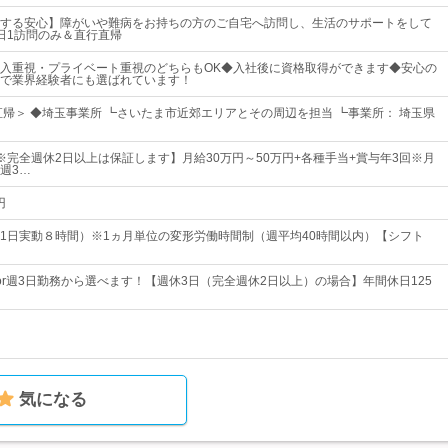
する安心】障がいや難病をお持ちの方のご自宅へ訪問し、生活のサポートをして
日1訪問のみ＆直行直帰
入重視・プライベート重視のどちらもOK◆入社後に資格取得ができます◆安心の
で業界経験者にも選ばれています！
直帰＞ ◆埼玉事業所 ┗さいたま市近郊エリアとその周辺を担当 ┗事業所： 埼玉県
※完全週休2日以上は保証します】月給30万円～50万円+各種手当+賞与年3回※月
週3…
円
1日実動８時間）※1ヵ月単位の変形労働時間制（週平均40時間以内）【シフト
or週3日勤務から選べます！【週休3日（完全週休2日以上）の場合】年間休日125
気になる