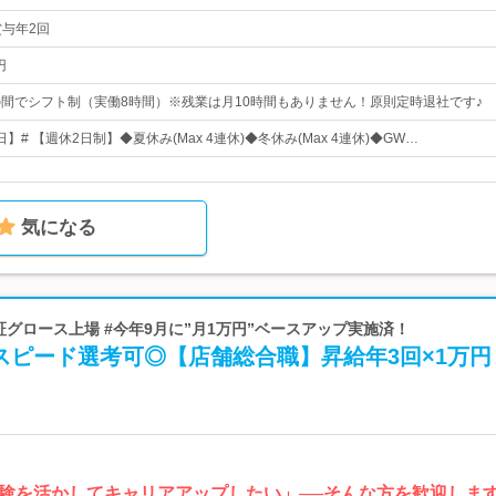
賞与年2回
円
00の間でシフト制（実働8時間）※残業は月10時間もありません！原則定時退社です♪
日】# 【週休2日制】◆夏休み(Max 4連休)◆冬休み(Max 4連休)◆GW…
気になる
#東証グロース上場 #今年9月に”月1万円”ベースアップ実施済！
スピード選考可◎【店舗総合職】昇給年3回×1万円
験を活かしてキャリアアップしたい」──そんな方を歓迎しま