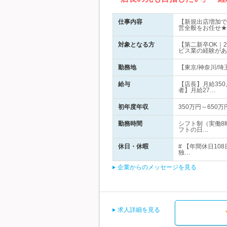
仕事内容
【新規出店増加で
営全般をお任せ★
対象となる方
【第二新卒OK｜
ビス業の経験があ
勤務地
【東京/神奈川/
給与
【店長】月給350
者】月給27…
初年度年収
350万円～650万
勤務時間
シフト制（実働8
フトの日…
休日・休暇
# 【年間休日1
独…
企業からのメッセージを見る
求人詳細を見る