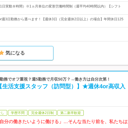
1日実動８時間）※1ヵ月単位の変形労働時間制（週平均40時間以内）【シフト
or週3日勤務から選べます！【週休3日（完全週休2日以上）の場合】年間休日125
気になる
週3日勤務でオフ重視？週5勤務で月収50万？→働き方は自分次第！
【生活支援スタッフ（訪問型）】★週休4or高収入
なし
学歴不問
完全週休2日制
第二新卒歓迎
自分の働きたいように働ける」…そんな当たり前を、私たちは