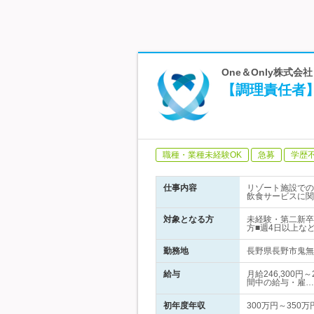
One＆Only株式
【調理責任者
職種・業種未経験OK
急募
学歴
仕事内容
リゾート施設での
飲食サービスに関
対象となる方
未経験・第二新卒
方■週4日以上な
勤務地
長野県長野市鬼無
給与
月給246,300
間中の給与・雇…
初年度年収
300万円～350万