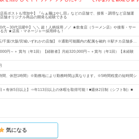
店長ポストも増加中】『らぁ麺はやし田』などの店舗で、接客・調理など店舗運
店舗オリジナル商品の開発も経験できる
20代～30代活躍中】＼＼ 超！人柄採用 ／／ ★飲食店（ラーメン店）や接客・サー
る方 ★店長・マネージャー採用枠も！
埼玉/千葉/大阪/宮城いずれかの店舗】 ※通勤可能圏内の配属を確約 ※駅チカ店舗多…
,000円～＋ 賞与（年1回）【経験者】月給320,000円～＋賞与（年1回）【未経験
円
時間、休憩1時間）※勤務地により勤務時間は異なります。※5時間程度の短時間シ
08日＋有休5日以上】⇒年113日以上の休暇を取得可能！■週休2日制（シフト制）■
気になる