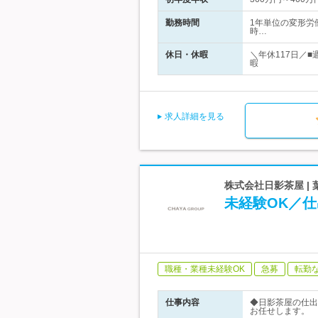
勤務時間
1年単位の変形労働
時…
休日・休暇
＼年休117日／
暇
求人詳細を見る
株式会社日影茶屋 |
未経験OK／
職種・業種未経験OK
急募
転勤
仕事内容
◆日影茶屋の仕出
お任せします。