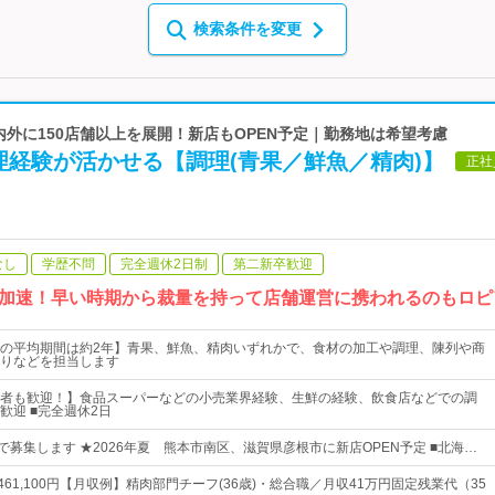
検索条件を変更
国内外に150店舗以上を展開！新店もOPEN予定｜勤務地は希望考慮
理経験が活かせる【調理(青果／鮮魚／精肉)】
正社
なし
学歴不問
完全週休2日制
第二新卒歓迎
加速！早い時期から裁量を持って店舗運営に携われるのもロピ
の平均期間は約2年】青果、鮮魚、精肉いずれかで、食材の加工や調理、陳列や商
りなどを担当します
者も歓迎！】食品スーパーなどの小売業界経験、生鮮の経験、飲食店などでの調
歓迎 ■完全週休2日
で募集します ★2026年夏 熊本市南区、滋賀県彦根市に新店OPEN予定 ■北海…
円～461,100円【月収例】精肉部門チーフ(36歳)・総合職／月収41万円固定残業代（35