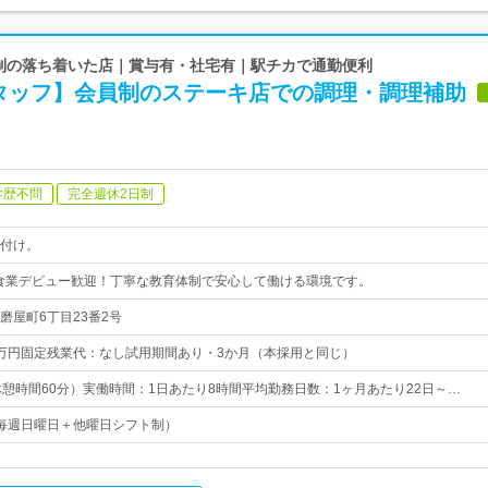
員制の落ち着いた店｜賞与有・社宅有｜駅チカで通勤便利
タッフ】会員制のステーキ店での調理・調理補助
学歴不問
完全週休2日制
付け。
食業デビュー歓迎！丁寧な教育体制で安心して働ける環境です。
磨屋町6丁目23番2号
30万円固定残業代：なし試用期間あり・3か月（本採用と同じ）
00（休憩時間60分）実働時間：1日あたり8時間平均勤務日数：1ヶ月あたり22日～…
毎週日曜日＋他曜日シフト制）