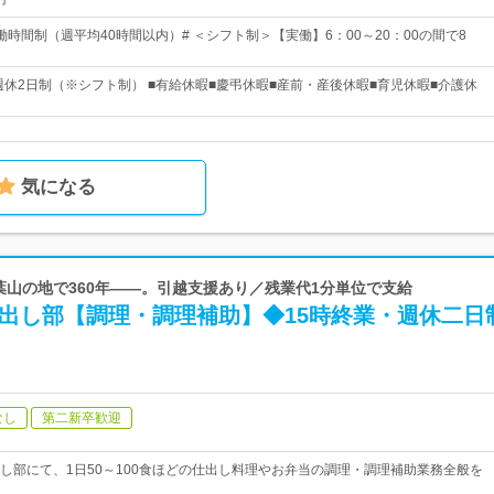
時間制（週平均40時間以内）# ＜シフト制＞【実働】6：00～20：00の間で8
■週休2日制（※シフト制） ■有給休暇■慶弔休暇■産前・産後休暇■育児休暇■介護休
気になる
 葉山の地で360年――。引越支援あり／残業代1分単位で支給
仕出し部【調理・調理補助】◆15時終業・週休二日
なし
第二新卒歓迎
し部にて、1日50～100食ほどの仕出し料理やお弁当の調理・調理補助業務全般を