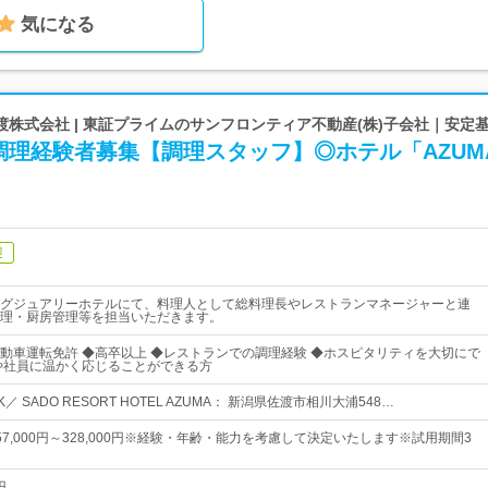
気になる
株式会社 | 東証プライムのサンフロンティア不動産(株)子会社｜安定
調理経験者募集【調理スタッフ】◎ホテル「AZUM
迎
グジュアリーホテルにて、料理人として総料理長やレストランマネージャーと連
理・厨房管理等を担当いただきます。
動車運転免許 ◆高卒以上 ◆レストランでの調理経験 ◆ホスピタリティを大切にで
や社員に温かく応じることができる方
 SADO RESORT HOTEL AZUMA： 新潟県佐渡市相川大浦548…
7,000円～328,000円※経験・年齢・能力を考慮して決定いたします※試用期間3
円