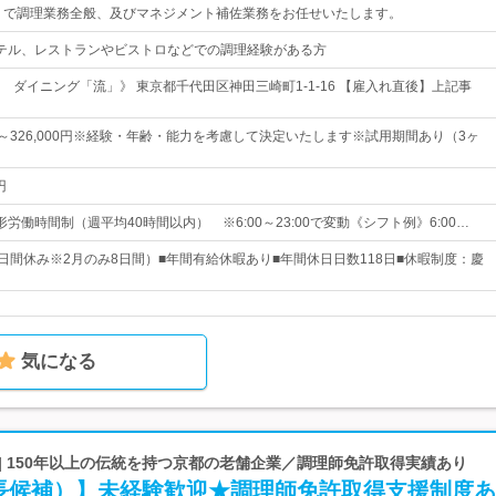
」で調理業務全般、及びマネジメント補佐業務をお任せいたします。
テル、レストランやビストロなどでの調理経験がある方
 ダイニング「流」》 東京都千代田区神田三崎町1-1-16 【雇入れ直後】上記事
0円～326,000円※経験・年齢・能力を考慮して決定いたします※試用期間あり（3ヶ
円
労働時間制（週平均40時間以内） ※6:00～23:00で変動《シフト例》6:00…
0日間休み※2月のみ8日間）■年間有給休暇あり■年間休日日数118日■休暇制度：慶
気になる
| 150年以上の伝統を持つ京都の老舗企業／調理師免許取得実績あり
長候補）】未経験歓迎★調理師免許取得支援制度あ