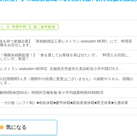
なし
学歴不問
第二新卒歓迎
統を持つ老舗企業】「美術館併設工房レストラン wakuden MORI」にて、料理長
務をお任せします。
！職種未経験歓迎！】「食を通じてお客様を喜ばせたい方」「料理人を目指し、
したい方」歓迎！
ストラン wakuden MORI】 京都府京丹後市久美浜町谷小字中間276-3…
0円～※試用期間3ヵ月（期間中の待遇に変更はございません）※経験やスキル、前職の
しま…
0（実働8時間/休憩60分）時間外労働有無:有※平均残業時間45時間/月
・その他（シフト制）■有給休暇■慶弔休暇■産前産後休暇■育児休業■介護休業
気になる