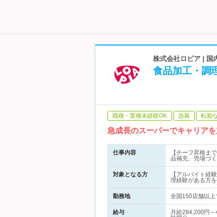
株式会社ロピア | 
食品加工・調
職種・業種未経験OK
急募
転勤
急成長のスーパーでキャリアを
仕事内容
【チーフ昇格まで
品補充、売場づく
対象となる方
【アルバイト経験
理経験がある方を
勤務地
全国150店舗以上
給与
月給284,200