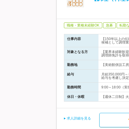
職種・業種未経験OK
急募
転勤
仕事内容
【150年以上の伝
候補として調理業
対象となる方
【業界未経験歓迎
調理師免許を取得
勤務地
【美術館併設工房レ
給与
月給350,00
給与を考慮し決定
勤務時間
9:00～18:0
休日・休暇
【週休二日制】火
求人詳細を見る