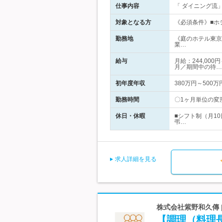
仕事内容
「 ダイニング流
対象となる方
《必須条件》■ホ
勤務地
《庭のホテル東京
業…
給与
月給：244,00
月／期間中の待…
初年度年収
380万円～500万
勤務時間
〇1ヶ月単位の変形
休日・休暇
■シフト制（月1
弔…
求人詳細を見る
株式会社紫野和久傳 
【調理（料理