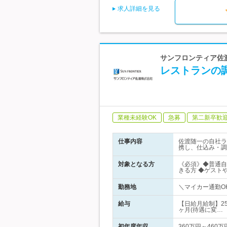
求人詳細を見る
サンフロンティア佐渡
レストランの
業種未経験OK
急募
第二新卒歓
仕事内容
佐渡随一の自社ラ
携し、仕込み・調
対象となる方
《必須》◆普通自
きる方 ◆ゲスト
勤務地
＼マイカー通勤OK／
給与
【日給月給制】25
ヶ月(待遇に変…
初年度年収
360万円～460万