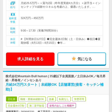
月給25.5万円～＋賞与2回（昨年度実績4カ月分）＋諸手当＋イン
センティブ※経験やスキルを考慮の上、優遇いたします。…
給与
324万円～450万円
初年度
年収
勤務
9:00～17:30（実働7時間30分）
時間
# 【年間休日127日】◆完全週休2日制（土・日休み）◆祝日◆夏
休日
休暇
期休暇（8月13日～8月15日）◆年…
求人詳細を見る
気になる
株式会社Mountain Bull human | 35歳以下全員面接／土日休みOK／毎月昇
給・昇格有／インセンあり
月給34万円スタート｜未経験OK【店舗運営(接客・キッチン補
助)】
正社員
職種・業種未経験OK
急募
転勤なし
学歴不問
完全週休2日制
第二新卒歓迎
女性のおしごと掲載中
情報更新日：2026/07/31
終了予定日：
2026/09/14