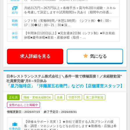
月給21万円～26万円以上＋各種手当＋賞与年2回※経験・スキル
を考慮して決定します※試用期間3ヶ月あり（期間中の待遇…
給与
シフト制（実働8時間／休憩1.5時間）《シフト例》◆8：00～
勤務
時間
17：30◆12：00～21：30★深…
【年間休日120日以上】■完全週休2日制（シフト制）■年次有給
休日
休暇
休暇■慶弔休暇■産前・産後休暇（取得・…
求人詳細を見る
気になる
日本レストランシステム株式会社 | ＼条件一致で積極面接！／未経験歓迎*
社員寮完備*月8～9日休み
「星乃珈琲店」「洋麺屋五右衛門」などの【店舗運営スタッフ】
正社員
職種・業種未経験OK
急募
学歴不問
第二新卒歓迎
女性のおしごと掲載中
情報更新日：2026/07/15
終了予定日：
2026/08/31
【研修＆サポート充実！】★自社で運営する人気ブランドの接
客・調理・マネジメントなどをお任せします★勤務地・店舗は希
仕事内容