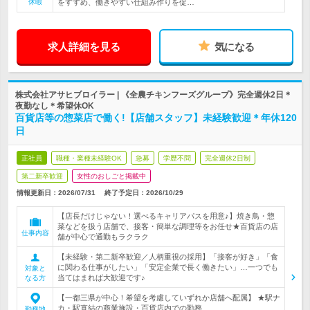
休暇
をすすめ、働きやすい仕組み作りを促…
求人詳細を見る
気になる
株式会社アサヒブロイラー | 《全農チキンフーズグループ》完全週休2日＊
夜勤なし＊希望休OK
百貨店等の惣菜店で働く!【店舗スタッフ】未経験歓迎＊年休120
日
正社員
職種・業種未経験OK
急募
学歴不問
完全週休2日制
第二新卒歓迎
女性のおしごと掲載中
情報更新日：2026/07/31
終了予定日：
2026/10/29
【店長だけじゃない！選べるキャリアパスを用意♪】焼き鳥・惣
菜などを扱う店舗で、接客・簡単な調理等をお任せ★百貨店の店
仕事内容
舗が中心で通勤もラクラク
【未経験・第二新卒歓迎／人柄重視の採用】「接客が好き」「食
に関わる仕事がしたい」「安定企業で長く働きたい」…一つでも
対象と
当てはまれば大歓迎です♪
なる方
【一都三県が中心！希望を考慮していずれか店舗へ配属】 ★駅ナ
カ・駅直結の商業施設・百貨店内での勤務…
勤務地