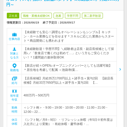
円～
正社員
職種・業種未経験OK
急募
学歴不問
第二新卒歓迎
情報更新日：2026/06/19
終了予定日：
2026/09/17
【未経験でも安心！調理もオペレーションもシンプル】キッチ
ン・ホール業務などを任せます＊スキルに応じた業務からスター
仕事内容
ト＊商品開発にも携われます
【未経験歓迎！学歴不問】＼経験者は店長・副店長候補として採
用♪／「飲食店で働くのは初めて…」という方もご安心くださ
対象と
い！＊1週間超の連休取得OK
なる方
【新店が続々OPEN♪オープニングメンバーとしても活躍可能】
＊居住地を考慮して配属 ＜池袋/秋葉…
勤務地
【店長候補】月給35万1700円以上＋諸手当＋賞与2回 【副店長
候補】月給33万7650円以上＋諸手当＋賞与2回 【…
給与
400万円～500万円
初年度
年収
＜シフト例＞・9:00～19:00・10:00～20:00・11:00～21:00・
勤務
時間
12:00～22…
《シフト制／月8～9日》・リフレッシュ休暇（年5日※初年度は
休日
休暇
入社月により変動）・有給休暇・慶弔休暇・…