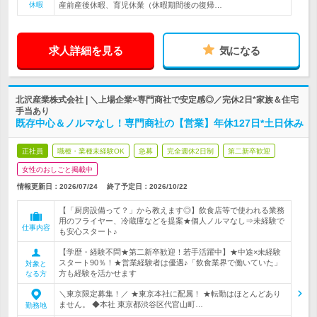
休暇
産前産後休暇、育児休業（休暇期間後の復帰…
求人詳細を見る
気になる
北沢産業株式会社 | ＼上場企業×専門商社で安定感◎／完休2日*家族＆住宅
手当あり
既存中心＆ノルマなし！専門商社の【営業】年休127日*土日休み
正社員
職種・業種未経験OK
急募
完全週休2日制
第二新卒歓迎
女性のおしごと掲載中
情報更新日：2026/07/24
終了予定日：
2026/10/22
【「厨房設備って？」から教えます◎】飲食店等で使われる業務
用のフライヤー、冷蔵庫などを提案★個人ノルマなし⇒未経験で
仕事内容
も安心スタート♪
【学歴・経験不問★第二新卒歓迎！若手活躍中】★中途×未経験
スタート90％！★営業経験者は優遇♪「飲食業界で働いていた」
対象と
方も経験を活かせます
なる方
＼東京限定募集！／ ★東京本社に配属！ ★転勤はほとんどあり
ません。 ◆本社 東京都渋谷区代官山町…
勤務地