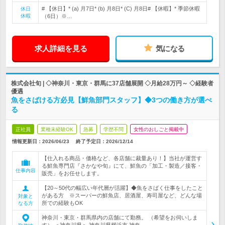
# 【休日】* (a) 月7日* (b) 月8日* (C) 月8日# 【休暇】* 季節休暇
休日
休暇
（6日）※…
求人詳細を見る
気になる
株式会社旬 | ◇神奈川・東京・群馬に37店舗展開 ◇月給28万円～ ◇経験者
優遇
魚をさばける方必見【鮮魚部門スタッフ】◆3つの働き方が選べ
る
正社員
業種未経験OK
急募
学歴不問
女性のおしごと掲載中
情報更新日：2026/06/23
終了予定日：
2026/12/14
【仕入れる商品・価格など、各店舗に裁量あり！】当社が運営す
る鮮魚専門店『さかなや旬』にて、鮮魚の「加工・製造／接客・
仕事内容
販売」をお任せします。
【20～50代の幅広い年代層が活躍】◆魚をさばく仕事をしたこと
がある方 ※スーパーの鮮魚店、居酒屋、寿司屋など、どんな場
対象と
所での経験もOK
なる方
神奈川・東京・群馬県内の店舗にて勤務。 （希望をお伺いしま