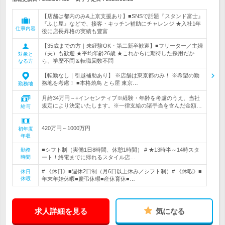
【店舗は都内のみ&上京支援あり】■SNSで話題『スタンド富士』
『ふじ屋』などで、接客・キッチン補助にチャレンジ ★入社1年
仕事内容
後に店長昇格の実績も豊富
【35歳までの方｜未経験OK・第二新卒歓迎】■フリーター／主婦
（夫）も歓迎 ★平均年齢26歳 ★これからに期待した採用だか
対象と
ら、学歴不問＆転職回数不問
なる方
【転勤なし｜引越補助あり】 ※店舗は東京都のみ！ ※希望の勤
務地を考慮！ ■本格焼鳥 とら屋 東京…
勤務地
月給34万円～+インセンティブ※経験・年齢を考慮のうえ、当社
規定により決定いたします。※一律支給の諸手当を含んだ金額…
給与
420万円～1000万円
初年度
年収
■シフト制（実働1日8時間、休憩1時間） # ★13時半～14時スタ
勤務
時間
ート！終電までに帰れるスタイル店…
# 《休日》■週休2日制（月6日以上休み／シフト制）# 《休暇》■
休日
休暇
年末年始休暇■慶弔休暇■産休育休■…
求人詳細を見る
気になる