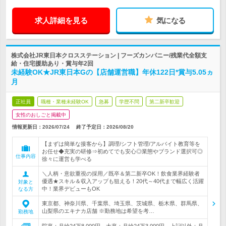
求人詳細を見る
気になる
株式会社JR東日本クロスステーション | フーズカンパニー/残業代全額支
給・住宅援助あり・賞与年2回
未経験OK★JR東日本Gの【店舗運営職】年休122日*賞与5.05ヵ
月
正社員
職種・業種未経験OK
急募
学歴不問
第二新卒歓迎
女性のおしごと掲載中
情報更新日：2026/07/24
終了予定日：
2026/08/20
【まずは簡単な接客から】調理/シフト管理/アルバイト教育等を
お任せ◆充実の研修⇒初めてでも安心◎業態やブランド選択可◎
仕事内容
徐々に運営も学べる
＼人柄・意欲重視の採用／既卒＆第二新卒OK！飲食業界経験者
優遇★スキル＆収入アップも狙える！20代～40代まで幅広く活躍
対象と
中！業界デビューもOK
なる方
東京都、神奈川県、千葉県、埼玉県、茨城県、栃木県、群馬県、
山梨県のエキナカ店舗 ※勤務地は希望を考…
勤務地