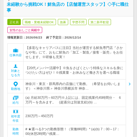
未経験から挑戦OK！鮮魚店の【店舗運営スタッフ】◇手に職仕
事
正社員
職種・業種未経験OK
急募
学歴不問
第二新卒歓迎
女性のおしごと掲載中
情報更新日：2026/06/23
終了予定日：
2026/12/14
【多彩なキャリアパスに注目】当社が運営する鮮魚専門店『さか
なや旬』にて、おもに鮮魚の「加工・製造／接客・販売」をお任
仕事内容
せします。※研修も充実！
【20代メンバー活躍中】※魚をさばくという特殊なスキルを身に
対象と
つけたい方はぜひ！※残業量・お休みなど働き方を選べる職場
なる方
神奈川・東京・群馬県内の店舗にて勤務。 （希望をお伺いしま
す） ＜神奈川県＞ 神奈川県横浜市 神奈…
勤務地
(a) 月給30万円～60万円※上記には、固定残業代45時間分・ 6
万円～を含みます。 (超過分は別途支給)(b) …
給与
230万円～450万円
初年度
年収
# ★選べる3つの勤務形態！（実働8時間）* (a)(b) 7：00～17：
勤務
時間
00(休憩2時間)└残業…