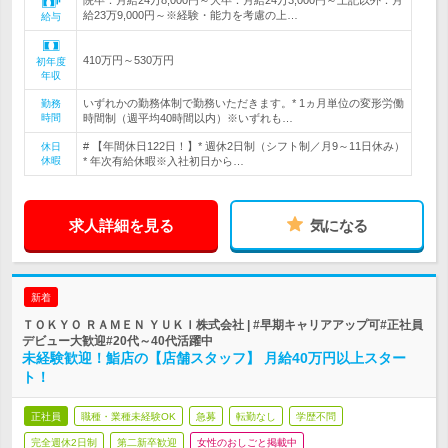
院卒：月給24万8,000円～大卒：月給24万3,000円～上記以外：月
給23万9,000円～※経験・能力を考慮の上…
給与
410万円～530万円
初年度
年収
いずれかの勤務体制で勤務いただきます。* 1ヵ月単位の変形労働
勤務
時間
時間制（週平均40時間以内）※いずれも…
# 【年間休日122日！】* 週休2日制（シフト制／月9～11日休み）
休日
休暇
* 年次有給休暇※入社初日から…
求人詳細を見る
気になる
新着
ＴＯＫＹＯ ＲＡＭＥＮ ＹＵＫＩ株式会社 | #早期キャリアアップ可#正社員
デビュー大歓迎#20代～40代活躍中
未経験歓迎！鮨店の【店舗スタッフ】 月給40万円以上スター
ト！
正社員
職種・業種未経験OK
急募
転勤なし
学歴不問
完全週休2日制
第二新卒歓迎
女性のおしごと掲載中