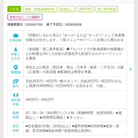
正社員
職種・業種未経験OK
転勤なし
学歴不問
第二新卒歓迎
女性のおしごと掲載中
情報更新日：2026/07/28
終了予定日：
2026/09/28
《同期がいるから安心》“ホール” または ”キッチン” として各業務
全般をお任せします。◇新メニューやイベント企画にも携われる
仕事内容
《未経験・第二新卒歓迎》◆アルバイトでの飲食経験や他業種か
らの転職もOK◇入社前の店舗見学も歓迎◎カルチャーフィット
対象と
を重視
なる方
本社および東京（恵比寿・青山・六本木・銀座・二子玉川）大阪
（心斎橋）の各店舗 ★配属先は希望を考慮…
勤務地
月給28万円～45万円一般スタッフ：月給28万円～45万円※みな
し残業代45時間分／6万9345円～を含みます。※超…
給与
344万円～600万円
初年度
年収
10：00～24：00の間でシフト制（実働8時間、休憩1時間）★夜
勤務
時間
勤なし！★時間帯応相談！★キッチン…
■完全週休2日制（月8日以上）■慶弔休暇■特別休暇■産前・産
休日
休暇
後、育児休暇■有給休暇└長期休暇も取得O…