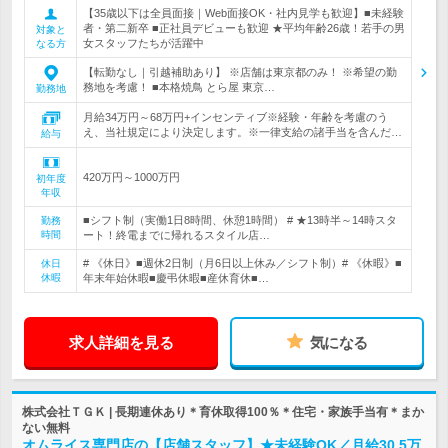
【35歳以下は全員面接｜Web面接OK・社内見学も歓迎】■未経験
者・第二新卒 ■正社員デビューも歓迎 ★平均年齢26歳！若手の男
対象と
女スタッフたちが活躍中
なる方
【転勤なし｜引越補助あり】 ※店舗は東京都のみ！ ※希望の勤
務地を考慮！ ■本格焼鳥 とら屋 東京…
勤務地
月給34万円～68万円+インセンティブ※経験・年齢を考慮のう
え、当社規定により決定します。※一律支給の諸手当を含んだ…
給与
420万円～1000万円
初年度
年収
■シフト制（実働1日8時間、休憩1時間） # ★13時半～14時スタ
勤務
時間
ート！終電までに帰れるスタイル店…
# 《休日》■週休2日制（月6日以上休み／シフト制）# 《休暇》■
休日
休暇
年末年始休暇■慶弔休暇■産休育休■…
求人詳細を見る
気になる
株式会社ＴＧＫ | 長期連休あり＊育休取得100％＊住宅・家族手当有＊まか
ない無料
オムライス専門店の【店舗スタッフ】★未経験OK／月給30.5万