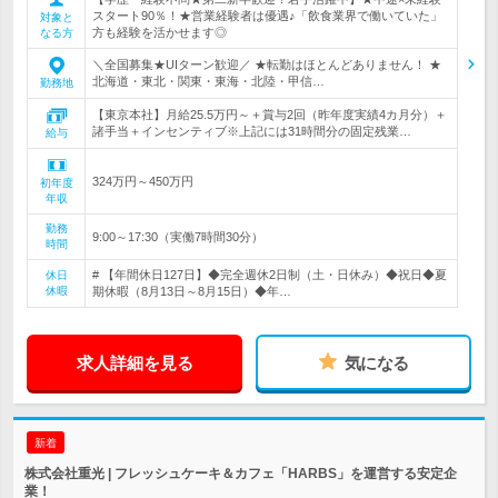
スタート90％！★営業経験者は優遇♪「飲食業界で働いていた」
対象と
方も経験を活かせます◎
なる方
＼全国募集★UIターン歓迎／ ★転勤はほとんどありません！ ★
北海道・東北・関東・東海・北陸・甲信…
勤務地
【東京本社】月給25.5万円～＋賞与2回（昨年度実績4カ月分）＋
諸手当＋インセンティブ※上記には31時間分の固定残業…
給与
324万円～450万円
初年度
年収
勤務
9:00～17:30（実働7時間30分）
時間
# 【年間休日127日】◆完全週休2日制（土・日休み）◆祝日◆夏
休日
休暇
期休暇（8月13日～8月15日）◆年…
求人詳細を見る
気になる
新着
株式会社重光 | フレッシュケーキ＆カフェ「HARBS」を運営する安定企
業！