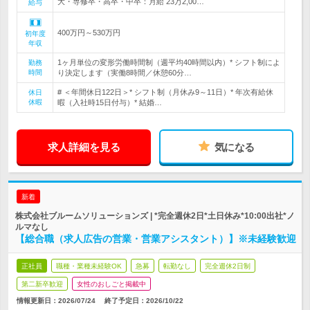
大・専修卒・高卒・中卒：月給 23万2,00…
給与
400万円～530万円
初年度
年収
1ヶ月単位の変形労働時間制（週平均40時間以内）* シフト制によ
勤務
時間
り決定します（実働8時間／休憩60分…
# ＜年間休日122日＞* シフト制（月休み9～11日）* 年次有給休
休日
休暇
暇（入社時15日付与）* 結婚…
求人詳細を見る
気になる
新着
株式会社ブルームソリューションズ | *完全週休2日*土日休み*10:00出社*ノ
ルマなし
【総合職（求人広告の営業・営業アシスタント）】※未経験歓迎
正社員
職種・業種未経験OK
急募
転勤なし
完全週休2日制
第二新卒歓迎
女性のおしごと掲載中
情報更新日：2026/07/24
終了予定日：
2026/10/22