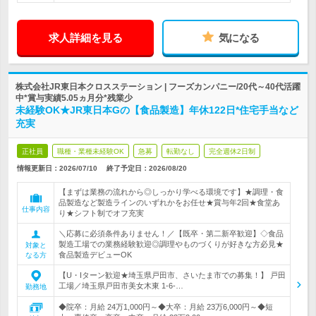
求人詳細を見る
気になる
株式会社JR東日本クロスステーション | フーズカンパニー/20代～40代活躍
中*賞与実績5.05ヵ月分*残業少
未経験OK★JR東日本Gの【食品製造】年休122日*住宅手当など
充実
正社員
職種・業種未経験OK
急募
転勤なし
完全週休2日制
情報更新日：2026/07/10
終了予定日：
2026/08/20
【まずは業務の流れから◎しっかり学べる環境です】★調理・食
品製造など製造ラインのいずれかをお任せ★賞与年2回★食堂あ
仕事内容
り★シフト制でオフ充実
＼応募に必須条件ありません！／【既卒・第二新卒歓迎】◇食品
製造工場での業務経験歓迎◎調理やものづくりが好きな方必見★
対象と
食品製造デビューOK
なる方
【U・Iターン歓迎★埼玉県戸田市、さいたま市での募集！】 戸田
工場／埼玉県戸田市美女木東 1-6-…
勤務地
◆院卒：月給 24万1,000円～◆大卒：月給 23万6,000円～◆短