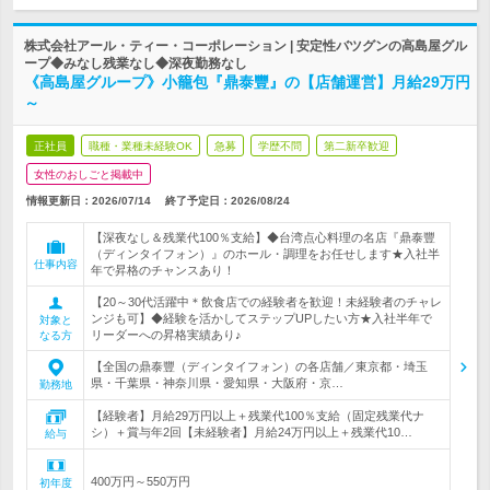
株式会社アール・ティー・コーポレーション | 安定性バツグンの高島屋グル
ープ◆みなし残業なし◆深夜勤務なし
《高島屋グループ》小籠包『鼎泰豐』の【店舗運営】月給29万円
～
正社員
職種・業種未経験OK
急募
学歴不問
第二新卒歓迎
女性のおしごと掲載中
情報更新日：2026/07/14
終了予定日：
2026/08/24
【深夜なし＆残業代100％支給】◆台湾点心料理の名店『鼎泰豐
（ディンタイフォン）』のホール・調理をお任せします★入社半
仕事内容
年で昇格のチャンスあり！
【20～30代活躍中＊飲食店での経験者を歓迎！未経験者のチャレ
ンジも可】◆経験を活かしてステップUPしたい方★入社半年で
対象と
リーダーへの昇格実績あり♪
なる方
【全国の鼎泰豐（ディンタイフォン）の各店舗／東京都・埼玉
県・千葉県・神奈川県・愛知県・大阪府・京…
勤務地
【経験者】月給29万円以上＋残業代100％支給（固定残業代ナ
シ）＋賞与年2回【未経験者】月給24万円以上＋残業代10…
給与
400万円～550万円
初年度