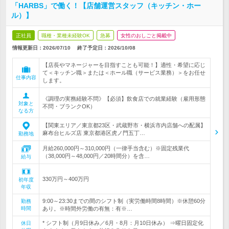
「HARBS」で働く！【店舗運営スタッフ（キッチン・ホー
ル）】
正社員
職種・業種未経験OK
急募
女性のおしごと掲載中
情報更新日：2026/07/10
終了予定日：
2026/10/08
【店長やマネージャーを目指すことも可能！】適性・希望に応じ
て＜キッチン職＞または＜ホール職（サービス業務）＞をお任せ
仕事内容
します。
《調理の実務経験不問》【必須】飲食店での就業経験（雇用形態
対象と
不問・ブランクOK）
なる方
【関東エリア／東京都23区・武蔵野市・横浜市内店舗への配属】
麻布台ヒルズ店 東京都港区虎ノ門五丁…
勤務地
月給260,000円～310,000円（一律手当含む）※固定残業代
（38,000円～48,000円／20時間分）を含…
給与
330万円～400万円
初年度
年収
9:00～23:30までの間のシフト制（実労働時間8時間）※休憩60分
勤務
時間
あり。※時間外労働の有無：有※…
* シフト制（月9日休み／6月・8月：月10日休み） ⇒曜日固定化
休日