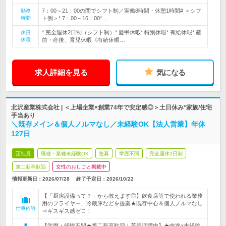
7：00～21：00の間でシフト制／実働8時間・休憩1時間# ＜シフ
勤務
時間
ト例＞* 7：00～16：00*…
* 完全週休2日制（シフト制）* 慶弔休暇* 特別休暇* 有給休暇* 産
休日
休暇
前・産後、育児休暇《有給休暇…
求人詳細を見る
気になる
北沢産業株式会社 | ＜上場企業×創業74年で安定感◎＞土日休み*家族/住宅
手当あり
＼既存メイン＆個人ノルマなし／未経験OK【法人営業】年休
127日
正社員
職種・業種未経験OK
急募
学歴不問
完全週休2日制
第二新卒歓迎
女性のおしごと掲載中
情報更新日：2026/07/28
終了予定日：
2026/10/22
【「厨房設備って？」から教えます◎】飲食店等で使われる業務
用のフライヤー、冷蔵庫などを提案★既存中心＆個人ノルマなし
仕事内容
⇒ギスギス感ゼロ！
【学歴・経験不問★第二新卒歓迎！若手活躍中】★中途×未経験