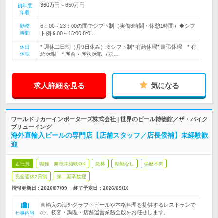
360万円～650万円
初年度
年収
6：00～23：00の間でシフト制（実働8時間・休憩1時間）◆シフ
勤務
時間
ト例 6:00～15:00 8:0…
* 週休二日制（月9日休み）※シフト制* 有給休暇* 慶弔休暇 * 有
休日
休暇
給休暇 * 産前・産後休暇（取…
求人詳細を見る
気になる
ワールドリカーインポーターズ株式会社 | 世界のビール博物館／ザ・パイク
ブリューイング
海外直輸入ビールの専門店【店舗スタッフ／店長候補】未経験歓
迎
正社員
職種・業種未経験OK
急募
転勤なし
学歴不問
完全週休2日制
第二新卒歓迎
情報更新日：2026/07/09
終了予定日：
2026/09/10
直輸入の海外クラフトビールや本格料理を提供するレストランで
の、接客・調理・店舗運営業務全般をお任せします。
仕事内容