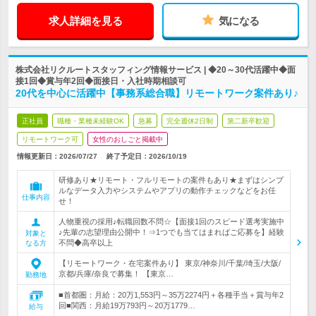
求人詳細を見る
気になる
株式会社リクルートスタッフィング情報サービス | ◆20～30代活躍中◆面
接1回◆賞与年2回◆面接日・入社時期相談可
20代を中心に活躍中【事務系総合職】リモートワーク案件あり♪
正社員
職種・業種未経験OK
急募
完全週休2日制
第二新卒歓迎
リモートワーク可
女性のおしごと掲載中
情報更新日：2026/07/27
終了予定日：
2026/10/19
研修あり★リモート・フルリモートの案件もあり★まずはシンプ
ルなデータ入力やシステムやアプリの動作チェックなどをお任
仕事内容
せ！
人物重視の採用♪転職回数不問☆【面接1回のスピード選考実施中
♪先輩の志望理由公開中！⇒1つでも当てはまればご応募を】経験
対象と
不問◆高卒以上
なる方
【リモートワーク・在宅案件あり】 東京/神奈川/千葉/埼玉/大阪/
京都/兵庫/奈良で募集！ 【東京…
勤務地
■首都圏：月給：20万1,553円～35万2274円＋各種手当＋賞与年2
回■関西：月給19万793円～20万1779…
給与