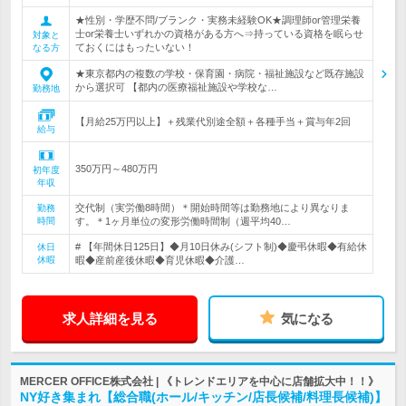
★性別・学歴不問/ブランク・実務未経験OK★調理師or管理栄養
士or栄養士いずれかの資格がある方へ⇒持っている資格を眠らせ
対象と
ておくにはもったいない！
なる方
★東京都内の複数の学校・保育園・病院・福祉施設など既存施設
から選択可 【都内の医療福祉施設や学校な…
勤務地
【月給25万円以上】＋残業代別途全額＋各種手当＋賞与年2回
給与
350万円～480万円
初年度
年収
交代制（実労働8時間）＊開始時間等は勤務地により異なりま
勤務
時間
す。＊1ヶ月単位の変形労働時間制（週平均40…
# 【年間休日125日】◆月10日休み(シフト制)◆慶弔休暇◆有給休
休日
休暇
暇◆産前産後休暇◆育児休暇◆介護…
求人詳細を見る
気になる
MERCER OFFICE株式会社 | 《トレンドエリアを中心に店舗拡大中！！》
NY好き集まれ【総合職(ホール/キッチン/店長候補/料理長候補)】