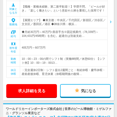
【職種・業種未経験、第二新卒歓迎！】学歴不問。「ビールが好
対象と
き」「楽しく働きたい」という意欲や人柄を重視した採用です！
なる方
【展開エリア】 ◆東京都：中央区／千代田区／新宿区／渋谷区／
文京区／墨田区／港区 ◆神奈川県：横浜…
勤務地
◆月給30万円～40万円+美容手当※固定残業代（78,339円～
104,431円/45時間）を含む。超過分は別途支給…
給与
405万円～607万円
初年度
年収
10：00～23：00の間でシフト制（実働8時間／休憩60分）【シフ
勤務
時間
ト例】10：00～19：0013…
・完全週休2日制・シフト提出2週間ごと・有給休暇・慶弔休暇・
休日
休暇
産前産後休暇、育児休業（休暇期間後の復帰…
求人詳細を見る
気になる
ワールドリカーインポーターズ株式会社 | 世界のビール博物館・ミゲルファ
ニ・グランソル東京など