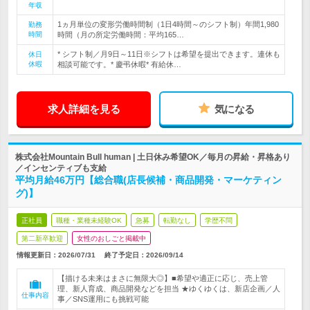
年収
1ヵ月単位の変形労働時間制（1日4時間～のシフト制）年間1,980
勤務
時間
時間（月の所定労働時間：平均165…
* シフト制／月9日～11日※シフトは希望を提出できます。連休も
休日
休暇
相談可能です。* 慶弔休暇* 有給休…
求人詳細を見る
気になる
株式会社Mountain Bull human | 土日休み希望OK／毎月の昇給・昇格あり
／インセンティブも支給
平均月給46万円【総合職(店長候補・商品開発・マーケティン
グ)】
正社員
職種・業種未経験OK
急募
転勤なし
学歴不問
第二新卒歓迎
女性のおしごと掲載中
情報更新日：2026/07/31
終了予定日：
2026/09/14
【描ける未来はまさに無限大◎】■希望や適正に応じ、売上管
理、新人育成、商品開発などを担当 ★ゆくゆくは、新店企画／人
仕事内容
事／SNS運用にも挑戦可能