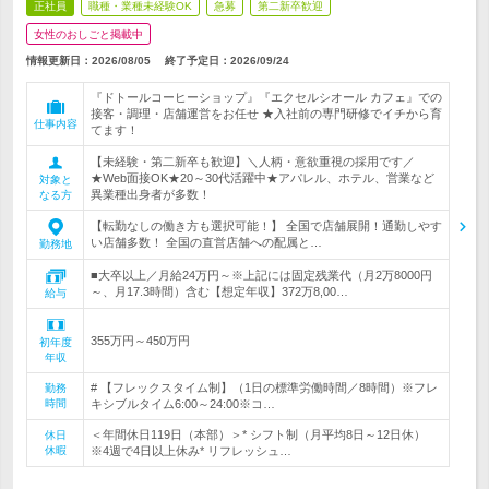
正社員
職種・業種未経験OK
急募
第二新卒歓迎
女性のおしごと掲載中
情報更新日：2026/08/05
終了予定日：
2026/09/24
『ドトールコーヒーショップ』『エクセルシオール カフェ』での
接客・調理・店舗運営をお任せ ★入社前の専門研修でイチから育
仕事内容
てます！
【未経験・第二新卒も歓迎】＼人柄・意欲重視の採用です／
★Web面接OK★20～30代活躍中★アパレル、ホテル、営業など
対象と
異業種出身者が多数！
なる方
【転勤なしの働き方も選択可能！】 全国で店舗展開！通勤しやす
い店舗多数！ 全国の直営店舗への配属と…
勤務地
■大卒以上／月給24万円～※上記には固定残業代（月2万8000円
～、月17.3時間）含む【想定年収】372万8,00…
給与
355万円～450万円
初年度
年収
# 【フレックスタイム制】（1日の標準労働時間／8時間）※フレ
勤務
時間
キシブルタイム6:00～24:00※コ…
＜年間休日119日（本部）＞* シフト制（月平均8日～12日休）
休日
休暇
※4週で4日以上休み* リフレッシュ…