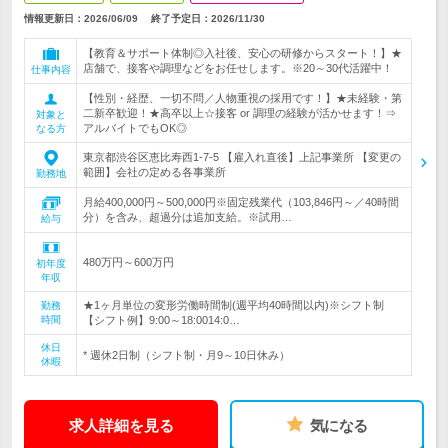
情報更新日：2026/06/09
終了予定日：
2026/11/30
【教育＆サポート体制◎入社後、安心の研修からスタート！】★
店舗で、接客や調理などをお任せします。※20～30代活躍中！
仕事内容
【性別・経歴、一切不問／人物重視の採用です！】★未経験・第
二新卒歓迎！★高卒以上☆接客 or 調理の経験が活かせます！⇒
対象と
アルバイトでもOK◎
なる方
東京都渋谷区恵比寿西1-7-5 【雇入れ直後】上記事業所 【変更の
範囲】会社の定める各事業所
勤務地
月給400,000円～500,000円※固定残業代（103,846円～／40時間
分）を含み、超過分は追加支給。※試用…
給与
480万円～600万円
初年度
年収
★1ヶ月単位の変形労働時間制(週平均40時間以内)※シフト制
勤務
時間
【シフト例】9:00～18:0014:0…
休日
* 週休2日制（シフト制・月9～10日休み）
休暇
求人詳細を見る
気になる