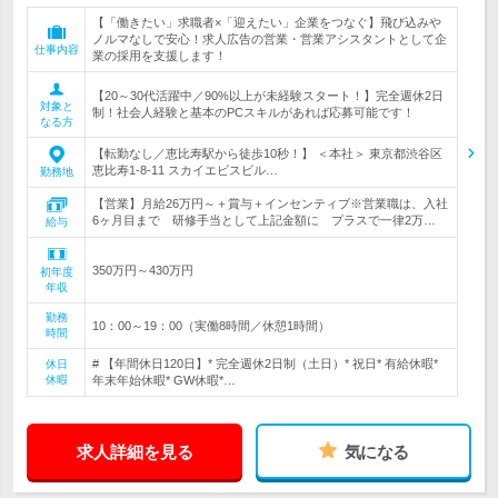
【「働きたい」求職者×「迎えたい」企業をつなぐ】飛び込みや
ノルマなしで安心！求人広告の営業・営業アシスタントとして企
仕事内容
業の採用を支援します！
【20～30代活躍中／90%以上が未経験スタート！】完全週休2日
対象と
制！社会人経験と基本のPCスキルがあれば応募可能です！
なる方
【転勤なし／恵比寿駅から徒歩10秒！】 ＜本社＞ 東京都渋谷区
恵比寿1-8-11 スカイエビスビル…
勤務地
【営業】月給26万円～＋賞与＋インセンティブ※営業職は、入社
6ヶ月目まで 研修手当として上記金額に プラスで一律2万…
給与
350万円～430万円
初年度
年収
勤務
10：00～19：00（実働8時間／休憩1時間）
時間
# 【年間休日120日】* 完全週休2日制（土日）* 祝日* 有給休暇*
休日
休暇
年末年始休暇* GW休暇*…
求人詳細を見る
気になる