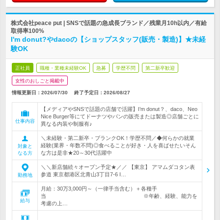
株式会社peace put | SNSで話題の急成長ブランド／残業月10h以内／有給
取得率100%
I'm donut?やdacoの【ショップスタッフ(販売・製造)】★未経
験OK
正社員
職種・業種未経験OK
急募
学歴不問
第二新卒歓迎
女性のおしごと掲載中
情報更新日：2026/07/30
終了予定日：
2026/08/27
【メディアやSNSで話題の店舗で活躍】I’m donut？、daco、Neo
Nice Burger等にてドーナツやパンの販売または製造◎店舗ごとに
仕事内容
異なる内装や制服有♪
＼未経験・第二新卒・ブランクOK！学歴不問／◆何らかの就業
経験(業界・年数不問)◎食べることが好き・人を喜ばせたいそん
対象と
な方は是非★20～30代活躍中
なる方
＼＼新店舗続々オープン予定★／／ 【東京】 アマムダコタン表
参道 東京都港区北青山3丁目7-6 I…
勤務地
月給：30万3,000円～（一律手当含む）＋各種手
当 ※年齢、経験、能力を
給与
考慮の上…