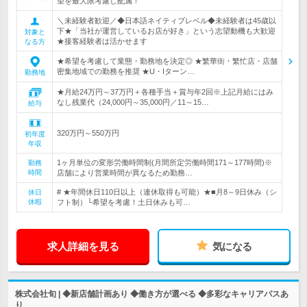
望を最大限考慮し配属！
＼未経験者歓迎／◆日本語ネイティブレベル◆未経験者は45歳以
下★「当社が運営しているお店が好き」という志望動機も大歓迎
対象と
★接客経験者は活かせます
なる方
★希望を考慮して業態・勤務地を決定◎ ★繁華街・繁忙店・店舗
密集地域での勤務を推奨 ★U・Iターン…
勤務地
★月給24万円～37万円＋各種手当＋賞与年2回※上記月給にはみ
なし残業代（24,000円～35,000円／11～15…
給与
320万円～550万円
初年度
年収
1ヶ月単位の変形労働時間制(月間所定労働時間171～177時間)※
勤務
時間
店舗により営業時間が異なるため勤務…
# ★年間休日110日以上（連休取得も可能）★■月8～9日休み（シ
休日
休暇
フト制）└希望を考慮！土日休みも可…
求人詳細を見る
気になる
株式会社旬 | ◆新店舗計画あり ◆働き方が選べる ◆多彩なキャリアパスあ
り