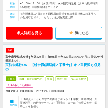
■8：50～17：50 （休憩1時間）★原則定時退社（月平均残業時間
勤務
時間
5.5時間）※勤務時間はクライア…
≪年間休日124日≫※初回配属は希望すれば土日祝休みの案件へ
休日
休暇
の配属可能です。 ただし、配属先変更の際…
求人詳細を見る
気になる
新着
富士産業株式会社 | 年休125日＋有給5日＝年130日のお休み*月10日休み*残
業基本なし
実務未経験OK！【総合職(調理師／栄養士)】オフ重視派も必見
◎
正社員
職種・業種未経験OK
急募
学歴不問
第二新卒歓迎
女性のおしごと掲載中
情報更新日：2026/08/07
終了予定日：
2026/09/03
【96拠点以上から理想の勤務地が選べる！】学校・医療機関・介
護施設等での給食サービスの「調理師」または「管理栄養士・栄
仕事内容
養士」をお任せ