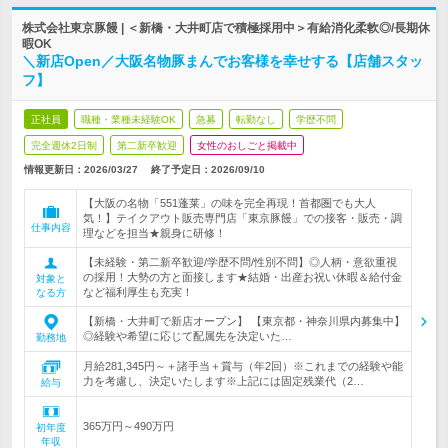
株式会社東京豚饅 | ＜新橋・大井町店で積極採用中＞有給消化柔軟◎/長期休
暇OK
＼新店Open／大阪名物豚まんでお客様を幸せする【店舗スタッ
フ】
正社員
職種・業種未経験OK
急募
転勤なし
学歴不問
完全週休2日制
第二新卒歓迎
女性のおしごと掲載中
情報更新日：2026/03/27
終了予定日：
2026/09/10
【大阪の名物「551蓬莱」の味を完全再現！首都圏でも大人
気！】テイクアウト販売専門店「東京豚饅」での接客・販売・調
仕事内容
理などを担当★親身に研修！
【未経験・第二新卒歓迎/学歴不問/性別不問】◎人柄・意欲重視
の採用！大勢の方と面接します★結婚・出産お祝い休暇＆給付金
対象と
など福利厚生も充実！
なる方
【新橋・大井町で新店オープン】 【東京都・神奈川県内募集中】
◎経験や希望に応じて配属先を決定いた…
勤務地
月給281,345円～＋諸手当＋賞与（年2回）※これまでの経験や能
力を考慮し、決定いたします※上記には固定残業代（2…
給与
365万円～490万円
初年度
年収