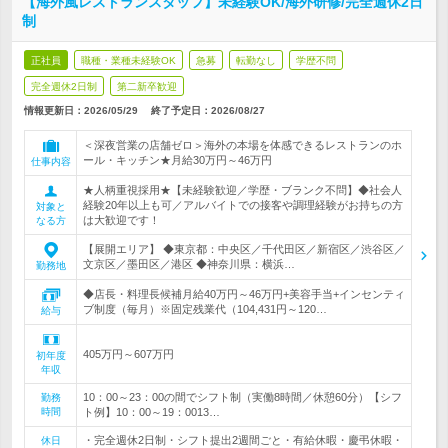
【海外風レストランスタッフ】未経験OK/海外研修/完全週休2日
制
正社員
職種・業種未経験OK
急募
転勤なし
学歴不問
完全週休2日制
第二新卒歓迎
情報更新日：2026/05/29
終了予定日：
2026/08/27
＜深夜営業の店舗ゼロ＞海外の本場を体感できるレストランのホ
ール・キッチン★月給30万円～46万円
仕事内容
★人柄重視採用★【未経験歓迎／学歴・ブランク不問】◆社会人
経験20年以上も可／アルバイトでの接客や調理経験がお持ちの方
対象と
は大歓迎です！
なる方
【展開エリア】 ◆東京都：中央区／千代田区／新宿区／渋谷区／
文京区／墨田区／港区 ◆神奈川県：横浜…
勤務地
◆店長・料理長候補月給40万円～46万円+美容手当+インセンティ
ブ制度（毎月）※固定残業代（104,431円～120…
給与
405万円～607万円
初年度
年収
10：00～23：00の間でシフト制（実働8時間／休憩60分）【シフ
勤務
時間
ト例】10：00～19：0013…
・完全週休2日制・シフト提出2週間ごと・有給休暇・慶弔休暇・
休日