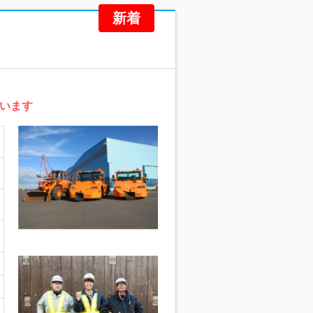
新着
ています