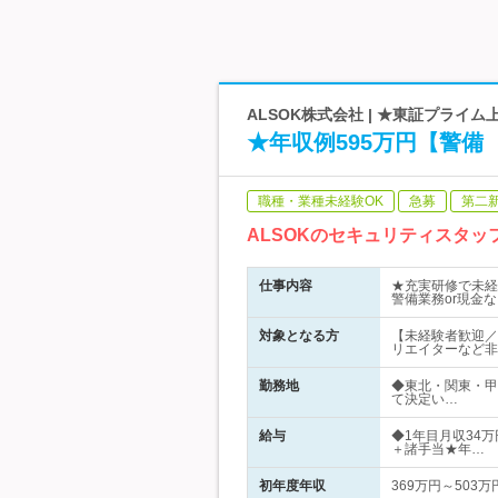
ALSOK株式会社 | ★東証プライ
★年収例595万円【警
職種・業種未経験OK
急募
第二
ALSOKのセキュリティスタ
仕事内容
★充実研修で未経
警備業務or現金
対象となる方
【未経験者歓迎／
リエイターなど非
勤務地
◆東北・関東・甲
て決定い…
給与
◆1年目月収34万
＋諸手当★年…
初年度年収
369万円～503万