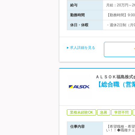
給与
月給：20万円～
勤務時間
【勤務時間】9:00～1
休日・休暇
・週休2日制（月
求人詳細を見る
ＡＬＳＯＫ福島株式会
【総合職（営
業種未経験OK
急募
学歴不問
仕事内容
【希望職種・希望
い！！◆職種チェ