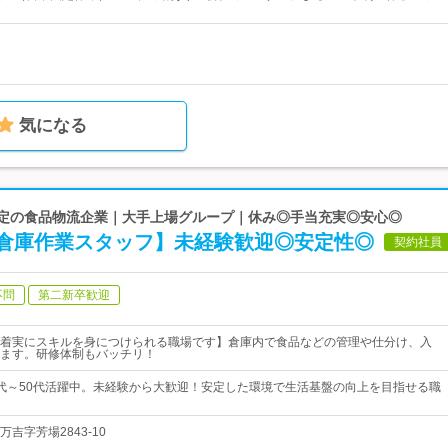
気になる
 安定の食品物流企業｜大手上場グループ｜休み◎手当充実◎安心◎
倉庫作業スタッフ】未経験歓迎◎安定性◎
契約社員
不問
第二新卒歓迎
着実にスキルを身につけられる職場です】倉庫内で食品などの管理や仕分け、入
ます。研修体制もバッチリ！
0代～50代活躍中。未経験から大歓迎！安定した環境で生活基盤の向上を目指せる職
吉字芳場2843-10