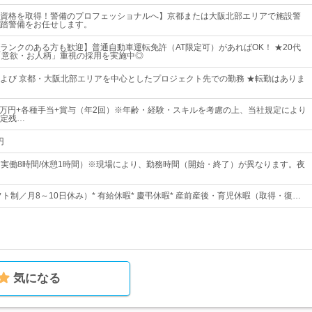
資格を取得！警備のプロフェッショナルへ】京都または大阪北部エリアで施設警
踏警備をお任せします。
ランクのある方も歓迎】普通自動車運転免許（AT限定可）があればOK！ ★20代
「意欲・お人柄」重視の採用を実施中◎
よび 京都・大阪北部エリアを中心としたプロジェクト先での勤務 ★転勤はありま
35万円+各種手当+賞与（年2回）※年齢・経験・スキルを考慮の上、当社規定により
定残…
円
00（実働8時間/休憩1時間）※現場により、勤務時間（開始・終了）が異なります。夜
フト制／月8～10日休み）* 有給休暇* 慶弔休暇* 産前産後・育児休暇（取得・復…
気になる