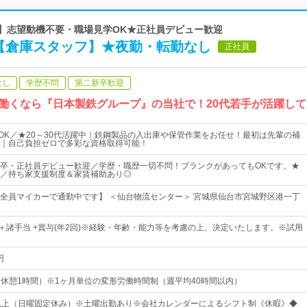
プ】志望動機不要・職場見学OK★正社員デビュー歓迎
♪【倉庫スタッフ】★夜勤・転勤なし
正社員
なし
学歴不問
第二新卒歓迎
 働くなら『日本製鉄グループ』の当社で！20代若手が活躍し
用OK／★20～30代活躍中｜鉄鋼製品の入出庫や保管作業をお任せ！最初は先輩の補
｜自己負担ゼロで多彩な資格取得可能！
卒・正社員デビュー歓迎／学歴・職歴一切不問！ブランクがあってもOKです。★
／持ち家支援制度＆家賃補助あり◎
全員マイカーで通勤中です】 ＜仙台物流センター＞ 宮城県仙台市宮城野区港一丁
円～＋諸手当 +賞与(年2回)※経験・年齢・能力等を考慮の上、決定いたします。※試用
円
30（休憩1時間）※1ヶ月単位の変形労働時間制（週平均40時間以内）
以上（日曜固定休み）※土曜出勤あり※会社カレンダーによるシフト制《休暇》◆