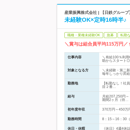
産業振興株式会社 | 【日鉄グルー
未経験OK×定時16時半
職種・業種未経験OK
急募
転勤
＼賞与は組合員平均115万円／
仕事内容
＼有給100％利
助からスタート◎
対象となる方
＼未経験・第二新
毎年しっかり昇給
勤務地
【転勤なし！社員
目２番…
給与
月給207,250
期間2ヶ月（待…
初年度年収
370万円～450万
勤務時間
8：15～16：
休日・休暇
《休日》4週4休