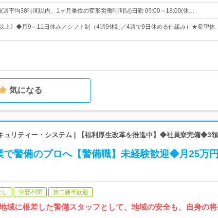
(週平均38時間以内、1ヶ月単位の変形労働時間制)日勤 09:00～18:00(休…
日以上》◆月9～11日休み／シフト制（4週9休制／4週で9日休める仕組み）★希望休
気になる
キュリティー・システム | 【福利厚生改革を推進中】◆社員寮完備◆3
業で警備のプロへ【警備職】未経験歓迎◆月25万
なし
学歴不問
第二新卒歓迎
地域に根差した警備スタッフとして、地域の安全も、自身の将