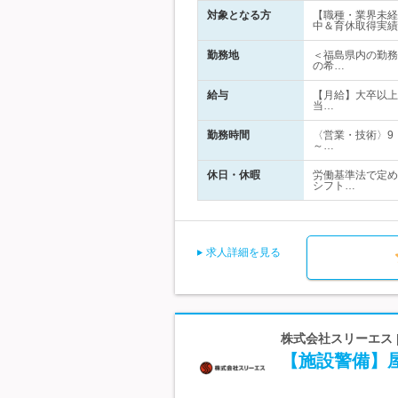
対象となる方
【職種・業界未経
中＆育休取得実績
勤務地
＜福島県内の勤務
の希…
給与
【月給】大卒以上：2
当…
勤務時間
〈営業・技術〉9
～…
休日・休暇
労働基準法で定め
シフト…
求人詳細を見る
株式会社スリーエス 
【施設警備】