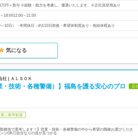
26万円＋賞与 ※経験・能力を考慮し、優遇いたします。※正社員登用あり
8:0012:00～21:00
9～10日）・年間休日：約110日前後・希望休制度あり・有給休暇あり
気になる
社 | ＡＬＳＯＫ
業・技術・各種警備）】福島を護る安心のプロ
正
第二新卒歓迎
勤務地で選考します！】営業・技術・各種警備の中から希望の職種お選びくださ
ンジOK◎自分なりの道が見つかる