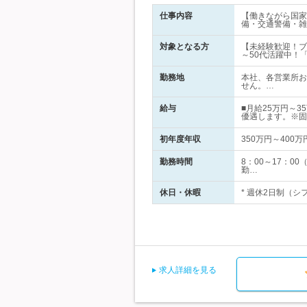
仕事内容
【働きながら国家
備・交通警備・雑
対象となる方
【未経験歓迎！ブ
～50代活躍中！
勤務地
本社、各営業所お
せん。…
給与
■月給25万円～
優遇します。※固
初年度年収
350万円～400万
勤務時間
8：00～17：
勤…
休日・休暇
* 週休2日制（シ
求人詳細を見る