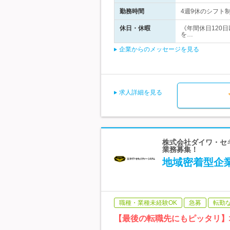
勤務時間
4週9休のシフト制
休日・休暇
《年間休日120
を…
企業からのメッセージを見る
求人詳細を見る
株式会社ダイワ・セ
業務募集！
地域密着型企
職種・業種未経験OK
急募
転勤
【最後の転職先にもピッタリ】