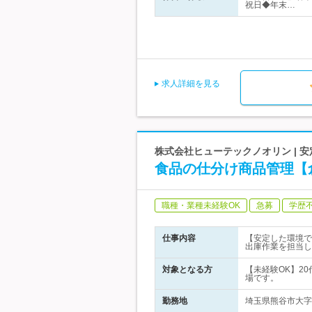
祝日◆年末…
求人詳細を見る
株式会社ヒューテックノオリン |
食品の仕分け商品管理【
職種・業種未経験OK
急募
学歴
仕事内容
【安定した環境で
出庫作業を担当し
対象となる方
【未経験OK】2
場です。
勤務地
埼玉県熊谷市大字万