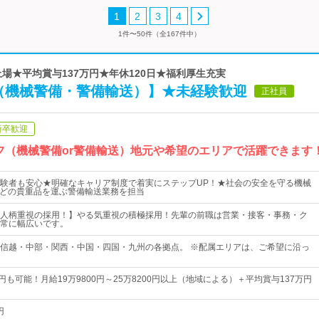
1
2
3
4
1件〜50件（全167件中）
ム上場★平均賞与137万円★年休120日★福利厚生充実
備（機械警備・警備輸送）】★未経験歓迎
正社員
新卒歓迎
ッフ（機械警備or警備輸送）地元や希望のエリアで活躍できます
験者も安心★明確なキャリア制度で着実にステップUP！★社会の安全を守る機械
などの貴重品を運ぶ警備輸送業務を担当
人柄重視の採用！】やる気重視の積極採用！先輩の前職は営業・接客・事務・ク
常に幅広いです。
信越・中部・関西・中国・四国・九州の各拠点。 ※配属エリアは、ご希望に沿っ
円も可能！月給19万9800円～25万8200円以上（地域による）＋平均賞与137万円
円