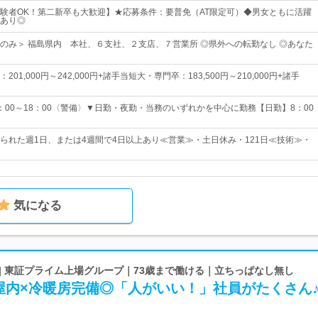
験者OK！第二新卒も大歓迎】★応募条件：要普免（AT限定可）◆男女ともに活躍
あり◎
のみ＞ 福島県内 本社、６支社、２支店、７営業所 ◎県外への転勤なし ◎あなた
01,000円～242,000円+諸手当短大・専門卒：183,500円～210,000円+諸手
：00～18：00〈警備〉▼日勤・夜勤・当務のいずれかを中心に勤務【日勤】8：00
られた週1日、または4週間で4日以上あり≪営業≫・土日休み・121日≪技術≫・
気になる
| 東証プライム上場グループ｜73歳まで働ける｜立ちっぱなし無し
屋内×冷暖房完備◎「人がいい！」社員がたくさん