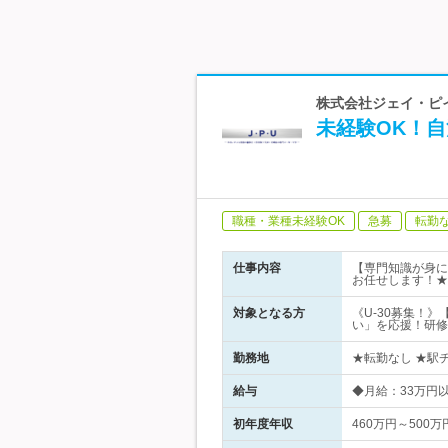
株式会社ジェイ・ピイ
未経験OK！自
職種・業種未経験OK
急募
転勤
仕事内容
【専門知識が身に
お任せします！★
対象となる方
《U-30募集！》
い」を応援！研修
勤務地
★転勤なし ★駅チ
給与
◆月給：33万円
初年度年収
460万円～500万