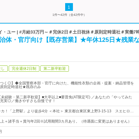
1
1件〜42件（全42件中）
・ユー | #月給33万円～＃完休2日＃土日祝休＃原則定時退社＃実働7
治体・官庁向け【既存営業】★年休125日★残業
なし
完全週休2日制
第二新卒歓迎
つく◎】◆全国警察本部・官庁に向けた、機能性衣類の企画・提案・納品管理を
原則定時退社★既存のみ
【未経験・第二新卒歓迎】■大卒以上■要普免(AT限定可) ／あなたの「やってみた
充実◎／働きやすさも自慢です！
カ！「上野駅」より徒歩4分 ＜本社＞ 東京都台東区東上野3-15-13 スエヒロ…
以上＋諸手当＋賞与年2回※試用期間3カ月あり。（待遇面に変更はありません）
円