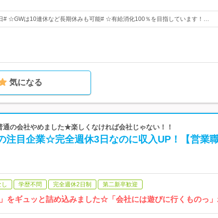
1日# ☆GWは10連休など長期休みも可能# ☆有給消化100％を目指しています！…
気になる
 普通の会社やめました★楽しくなければ会社じゃない！！
の注目企業☆完全週休3日なのに収入UP！【営業
なし
学歴不問
完全週休2日制
第二新卒歓迎
」をギュッと詰め込みました☆「会社には遊びに行くものっ」