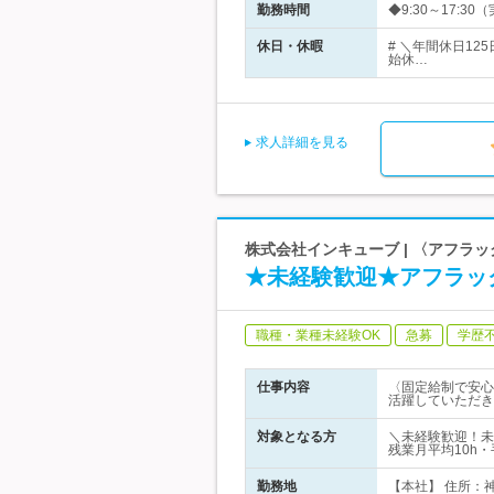
勤務時間
◆9:30～17:
休日・休暇
# ＼年間休日1
始休…
求人詳細を見る
株式会社インキューブ | 〈アフラ
★未経験歓迎★アフラッ
職種・業種未経験OK
急募
学歴
仕事内容
〈固定給制で安心
活躍していただき
対象となる方
＼未経験歓迎！未
残業月平均10h
勤務地
【本社】 住所：神