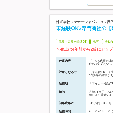
株式会社ファナージャパン | #世
未経験OK♪専門商社の【
職種・業種未経験OK
急募
転勤
＼売上は4年前から2倍にアッ
仕事内容
【100％内勤の
合わせ対応などを
対象となる方
【未経験OK・子
or 接客の経験
勤務地
＊マイカー通勤OK
給与
月給21万円～2
程により決定いた
初年度年収
315万円～350万
勤務時間
9：00～18：