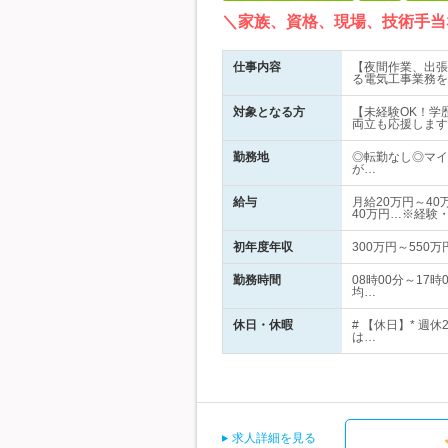
＼家族、資格、現場、技術手当
仕事内容
【夜間作業、出張
る電気工事業務を
対象となる方
【未経験OK！学
両立も応援します
勤務地
◎転勤なし◎マイ
が…
給与
月給20万円～4
40万円…※経験
初年度年収
300万円～550万
勤務時間
08時00分～17
均…
休日・休暇
# 【休日】* 
は…
求人詳細を見る