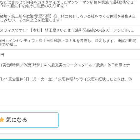
なたに合わせて内容をカスタマイズしたマンツーマン研修を実施☆週4勤務でセー
20％の超集中を維持し理想の収入UPを！
経験・第二新卒歓迎/学歴不問】◎一緒におもしろい会社をつくる仲間を募集★自
しみたい、その向上心を歓迎します！
フィスです♪／ 【本社】 埼玉県さいたま市浦和区高砂2-8-16 ガーデンビル3…
0万円＋インセンティブ＋諸手当※経験・スキルを考慮し、決定します。※試用期間
能力や成…
万円
00（実働8時間／休憩1時間）# ＼超充実のワークスタイル／残業・休日出勤はナ
0日／* 完全週休3日（月・火・金）* 失恋休暇└ツライ失恋を経験したときは、休
気になる