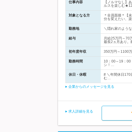
仕事内容
【ノルマなし】あ
ルスを楽しむ★1
対象となる方
＊全員面接＊【未
分を変えたい、楽
勤務地
＼隠れ家のようなオ
給与
月給25万円～7
最長2ヵ月あり。
初年度年収
350万円～1100
勤務時間
10：00～19：
シ！…
休日・休暇
# ＼年間休日17
む…
企業からのメッセージを見る
求人詳細を見る