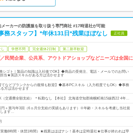
界的メーカーの防護服を取り扱う専門商社 #17時退社が可能
事務スタッフ】*年休131日*残業ほぼなし
正社員
なし
学歴不問
完全週休2日制
第二新卒歓迎
プ／民間企業、公共系、アウトドアショップなどニーズは全国
事務シゴト｜製品の知識は入社後でOK】◆商品の受発注、電話・メールでのお問い
担当★英語スキルがある方は活かせます
育てなどブランクからの復帰も歓迎】◆基本PCスキル（入力程度でもOK）◆事務
がある方は活かせます
（交通費全額支給） ＊転勤なし 【本社】 北海道空知郡南幌町南15線西22 4年…
3万円＋賞与年3回（6ヵ月分支給の実績もあります）※年齢・スキルを考慮し当社規
します…
円
00（実働8時間・休憩1時間）★残業はほぼナシ！基本は定時退社★仕事が終われば早