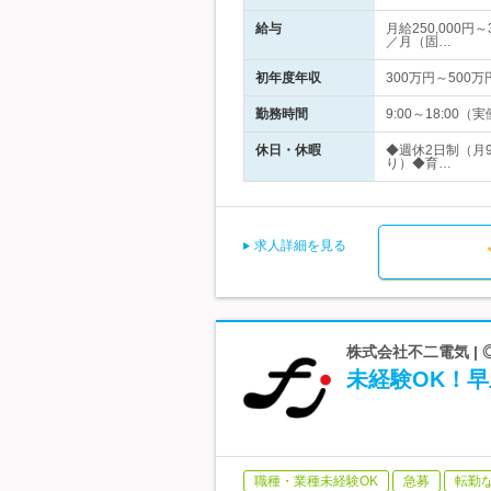
給与
月給250,000
／月（固…
初年度年収
300万円～500万
勤務時間
9:00～18:0
休日・休暇
◆週休2日制（月
り）◆育…
求人詳細を見る
株式会社不二電気 |
未経験OK！
職種・業種未経験OK
急募
転勤