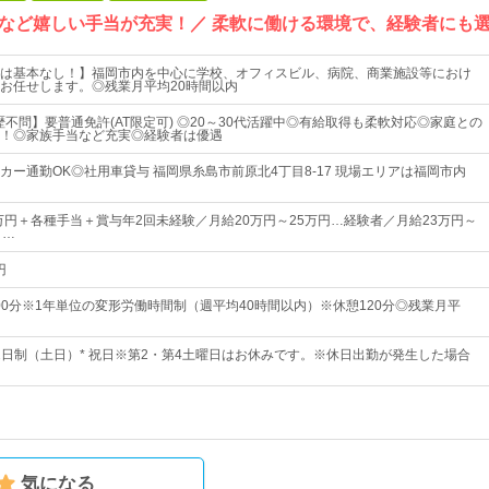
など嬉しい手当が充実！／ 柔軟に働ける環境で、経験者にも
は基本なし！】福岡市内を中心に学校、オフィスビル、病院、商業施設等におけ
お任せします。◎残業月平均20時間以内
歴不問】要普通免許(AT限定可) ◎20～30代活躍中◎有給取得も柔軟対応◎家庭との
！◎家族手当など充実◎経験者は優遇
カー通勤OK◎社用車貸与 福岡県糸島市前原北4丁目8-17 現場エリアは福岡市内
0万円＋各種手当＋賞与年2回未経験／月給20万円～25万円…経験者／月給23万円～
・…
円
時00分※1年単位の変形労働時間制（週平均40時間以内）※休憩120分◎残業月平
週休2日制（土日）* 祝日※第2・第4土曜日はお休みです。※休日出勤が発生した場合
気になる