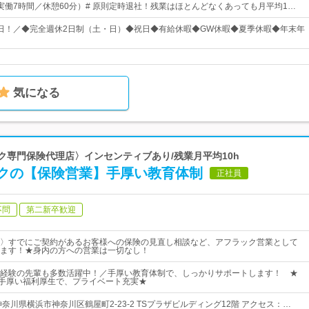
30（実働7時間／休憩60分）# 原則定時退社！残業はほとんどなくあっても月平均1…
25日！／◆完全週休2日制（土・日）◆祝日◆有給休暇◆GW休暇◆夏季休暇◆年末年
気になる
ック専門保険代理店〉インセンティブあり/残業月平均10h
クの【保険営業】手厚い教育体制
正社員
不問
第二新卒歓迎
〉すでにご契約があるお客様への保険の見直し相談など、アフラック営業として
ます！★身内の方への営業は一切なし！
経験の先輩も多数活躍中！／手厚い教育体制で、しっかりサポートします！ ★
・手厚い福利厚生で、プライベート充実★
奈川県横浜市神奈川区鶴屋町2-23-2 TSプラザビルディング12階 アクセス：…