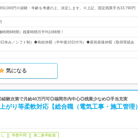
円～350,000円※経験・年齢を考慮の上、決定します。※上記、固定残業手当33,790円
円
0（実働時間8時間）残業時間月平均10時間！
9日休み／シフト制）◆有給休暇（半年後10日付与）◆産前産後休暇（取得実績あ
気になる
 ◎経験次第で月給40万円可◎福岡市内中心◎残業少なめ◎手当充実
早上がり等柔軟対応【総合職（電気工事・施工管理
なし
学歴不問
第二新卒歓迎