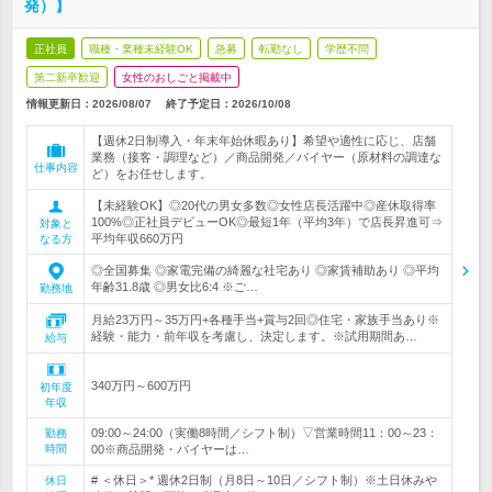
発）】
正社員
職種・業種未経験OK
急募
転勤なし
学歴不問
第二新卒歓迎
女性のおしごと掲載中
情報更新日：2026/08/07
終了予定日：
2026/10/08
【週休2日制導入・年末年始休暇あり】希望や適性に応じ、店舗
業務（接客・調理など）／商品開発／バイヤー（原材料の調達な
仕事内容
ど）をお任せします。
【未経験OK】◎20代の男女多数◎女性店長活躍中◎産休取得率
100%◎正社員デビューOK◎最短1年（平均3年）で店長昇進可⇒
対象と
平均年収660万円
なる方
◎全国募集 ◎家電完備の綺麗な社宅あり ◎家賃補助あり ◎平均
年齢31.8歳 ◎男女比6:4 ※ご…
勤務地
月給23万円～35万円+各種手当+賞与2回◎住宅・家族手当あり※
経験・能力・前年収を考慮し、決定します。※試用期間あ…
給与
340万円～600万円
初年度
年収
09:00～24:00（実働8時間／シフト制）▽営業時間11：00～23：
勤務
時間
00※商品開発・バイヤーは…
# ＜休日＞* 週休2日制（月8日～10日／シフト制）※土日休みや
休日