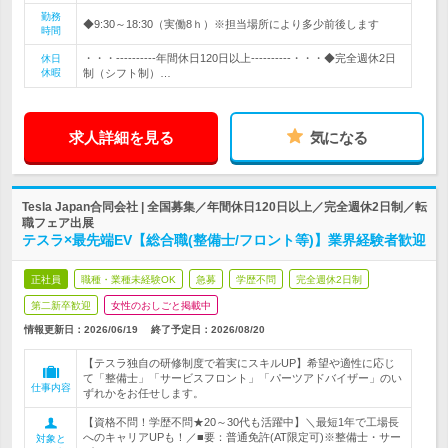
勤務
◆9:30～18:30（実働8ｈ）※担当場所により多少前後します
時間
・・・----------年間休日120日以上----------・・・◆完全週休2日
休日
休暇
制（シフト制）…
求人詳細を見る
気になる
Tesla Japan合同会社 | 全国募集／年間休日120日以上／完全週休2日制／転
職フェア出展
テスラ×最先端EV【総合職(整備士/フロント等)】業界経験者歓迎
正社員
職種・業種未経験OK
急募
学歴不問
完全週休2日制
第二新卒歓迎
女性のおしごと掲載中
情報更新日：2026/06/19
終了予定日：
2026/08/20
【テスラ独自の研修制度で着実にスキルUP】希望や適性に応じ
て「整備士」「サービスフロント」「パーツアドバイザー」のい
仕事内容
ずれかをお任せします。
【資格不問！学歴不問★20～30代も活躍中】＼最短1年で工場長
へのキャリアUPも！／■要：普通免許(AT限定可)※整備士・サー
対象と