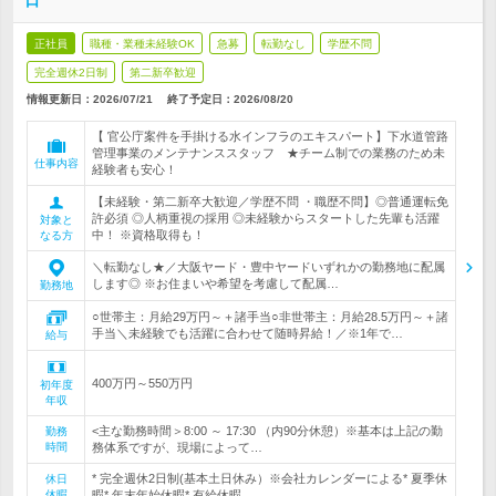
日
正社員
職種・業種未経験OK
急募
転勤なし
学歴不問
完全週休2日制
第二新卒歓迎
情報更新日：2026/07/21
終了予定日：
2026/08/20
【 官公庁案件を手掛ける水インフラのエキスパート】下水道管路
管理事業のメンテナンススタッフ ★チーム制での業務のため未
仕事内容
経験者も安心！
【未経験・第二新卒大歓迎／学歴不問 ・職歴不問】◎普通運転免
許必須 ◎人柄重視の採用 ◎未経験からスタートした先輩も活躍
対象と
中！ ※資格取得も！
なる方
＼転勤なし★／大阪ヤード・豊中ヤードいずれかの勤務地に配属
します◎ ※お住まいや希望を考慮して配属…
勤務地
○世帯主：月給29万円～＋諸手当○非世帯主：月給28.5万円～＋諸
手当＼未経験でも活躍に合わせて随時昇給！／※1年で…
給与
400万円～550万円
初年度
年収
<主な勤務時間＞8:00 ～ 17:30 （内90分休憩）※基本は上記の勤
勤務
時間
務体系ですが、現場によって…
* 完全週休2日制(基本土日休み）※会社カレンダーによる* 夏季休
休日
休暇
暇* 年末年始休暇* 有給休暇