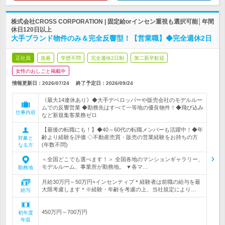
株式会社CROSS CORPORATION | 固定給orインセン重視も選択可能│年間
休日120日以上
大手ブランド物件のみ＆完全反響型！【営業職】◆完全週休2日
正社員
急募
学歴不問
完全週休2日制
第二新卒歓迎
女性のおしごと掲載中
情報更新日：2026/07/24
終了予定日：
2026/09/24
《最大14連休あり》◆大手デベロッパーや販売会社のモデルルー
ムでの反響営業 ◆勤務先はすべて一等地の優良物件！◆飛び込み
仕事内容
など新規集客業務ゼロ
【最後の転職にも！】◆40～60代の転職メンバーも活躍中！◆年
齢より経験を評価 ◇不動産売買・販売の営業経験をお持ちの方
対象と
(年数不問)
なる方
＜全国どこでも選べます！＞ 全国各地のマンションギャラリー、
モデルルーム、事業所が勤務地。 ▼各マ…
勤務地
月給30万円～50万円+インセンティブ＊経験者は前職の給与を最
大限考慮します＊※経験・年齢を考慮の上、当社規定により…
給与
450万円～700万円
初年度
年収