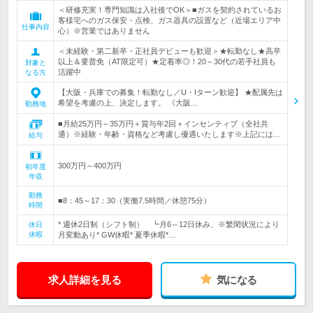
＜研修充実！専門知識は入社後でOK＞■ガスを契約されているお
客様宅へのガス保安・点検、ガス器具の設置など（近場エリア中
仕事内容
心）※営業ではありません
＜未経験・第二新卒・正社員デビューも歓迎＞★転勤なし★高卒
以上＆要普免（AT限定可）★定着率◎！20～30代の若手社員も
対象と
活躍中
なる方
【大阪・兵庫での募集！転勤なし／U・Iターン歓迎】 ★配属先は
希望を考慮の上、決定します。 《大阪…
勤務地
■月給25万円～35万円＋賞与年2回＋インセンティブ（全社共
通）※経験・年齢・資格など考慮し優遇いたします※上記には…
給与
300万円～400万円
初年度
年収
勤務
■8：45～17：30（実働7.5時間／休憩75分）
時間
* 週休2日制（シフト制） ┗月6～12日休み、※繁閑状況により
休日
休暇
月変動あり* GW休暇* 夏季休暇*…
求人詳細を見る
気になる