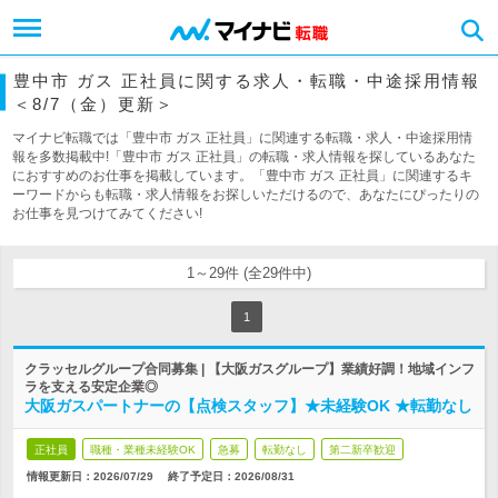
豊中市 ガス 正社員に関する求人・転職・中途採用情報
＜8/7（金）更新＞
マイナビ転職では「豊中市 ガス 正社員」に関連する転職・求人・中途採用情
報を多数掲載中!「豊中市 ガス 正社員」の転職・求人情報を探しているあなた
におすすめのお仕事を掲載しています。「豊中市 ガス 正社員」に関連するキ
ーワードからも転職・求人情報をお探しいただけるので、あなたにぴったりの
お仕事を見つけてみてください!
1～29件 (全29件中)
1
クラッセルグループ合同募集 | 【大阪ガスグループ】業績好調！地域インフ
ラを支える安定企業◎
大阪ガスパートナーの【点検スタッフ】★未経験OK ★転勤なし
正社員
職種・業種未経験OK
急募
転勤なし
第二新卒歓迎
情報更新日：2026/07/29
終了予定日：
2026/08/31