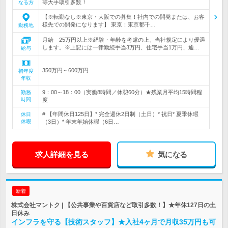
等大手取引多数！
なる方
【※転勤なし※東京・大阪での募集！社内での開発または、お客
様先での開発になります】 東京：東京都千…
勤務地
月給 25万円以上※経験・年齢を考慮の上、当社規定により優遇
します。※上記には一律勤続手当3万円、住宅手当1万円、通…
給与
350万円～600万円
初年度
年収
9：00～18：00（実働8時間／休憩60分）★残業月平均15時間程
勤務
時間
度
# 【年間休日125日】* 完全週休2日制（土日）* 祝日* 夏季休暇
休日
休暇
（3日）* 年末年始休暇（6日…
求人詳細を見る
気になる
新着
株式会社マントク | 【公共事業や百貨店など取引多数！】★年休127日の土
日休み
インフラを守る【技術スタッフ】★入社4ヶ月で月収35万円も可