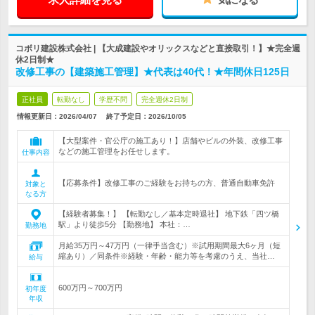
コボリ建設株式会社 | 【大成建設やオリックスなどと直接取引！】★完全週
休2日制★
改修工事の【建築施工管理】★代表は40代！★年間休日125日
正社員
転勤なし
学歴不問
完全週休2日制
情報更新日：2026/04/07
終了予定日：
2026/10/05
【大型案件・官公庁の施工あり！】店舗やビルの外装、改修工事
などの施工管理をお任せします。
仕事内容
【応募条件】改修工事のご経験をお持ちの方、普通自動車免許
対象と
なる方
【経験者募集！】 【転勤なし／基本定時退社】 地下鉄「四ツ橋
駅」より徒歩5分 【勤務地】 本社：…
勤務地
月給35万円～47万円（一律手当含む）※試用期間最大6ヶ月（短
縮あり）／同条件※経験・年齢・能力等を考慮のうえ、当社…
給与
600万円～700万円
初年度
年収