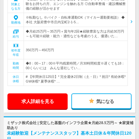
験をお持ちの方、エンジンを触れる方 ◎自動車整備・建設機械整
対象と
備の経験が活かせます
なる方
※転勤なし ※バイク・自転車通勤OK（マイカー通勤要相談） ◆
本社 大阪府豊中市庄内宝町2-1-5…
勤務地
◆月給25万円～35万円＋賞与年2回★経験豊富な方は月給30万円
～も可能※経験・能力・適性などを考慮のうえ、優遇いた…
給与
350万円～450万円
初年度
年収
◆8：00～17：00※平均残業時間／月30時間程度※遅くても18：
勤務
時間
00くらいには みんな退社してい…
# 【年間休日125日】* 完全週休2日制（土・日）* 祝日* 有給休暇*
休日
休暇
GW休暇* 夏季休暇* …
求人詳細を見る
気になる
ミザック株式会社 | 安定した基盤のインフラ企業★月給28.5万円～ ★家賃補
助あり
未経験歓迎【メンテナンススタッフ】基本土日休＆年間休日120