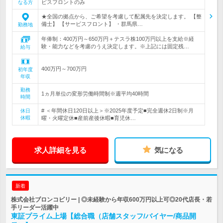
ビスフロントのみ
なる方
★全国の拠点から、ご希望を考慮して配属先を決定します。 【整
備士】 【サービスフロント】 ・群馬県…
勤務地
年俸制：400万円～650万円＋テスラ株100万円以上を支給※経
験・能力などを考慮のうえ決定します。※上記には固定残…
給与
400万円～700万円
初年度
年収
勤務
1ヵ月単位の変形労働時間制※週平均40時間
時間
# ＜年間休日120日以上＞※2025年度予定■完全週休2日制※月
休日
休暇
曜・火曜定休■産前産後休暇■育児休…
求人詳細を見る
気になる
新着
株式会社ブロンコビリー | ◎未経験から年収600万円以上可◎20代店長・若
手リーダー活躍中
東証プライム上場【総合職（店舗スタッフ/バイヤー/商品開