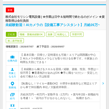
新着
株式会社モリシン電気設備 | ★作業は日中＆短時間で終わるのがメイン ★資
格取得は会社負担
未経験歓迎！AIカメラの【設備工事アシスタント】月給26万~
正社員
職種・業種未経験OK
急募
転勤なし
学歴不問
第二新卒歓迎
情報更新日：2026/07/07
終了予定日：
2026/09/07
【 基本日勤・日帰り／定時退社も可能！エリアは関西圏が中心
】AIカメラや防犯カメラなどを取り付ける仕事です。※家族との
仕事内容
時間を大切にできる！
【 未経験から稼げるスキルを習得／経験、資格、性別、学歴は一
切不問 】◆普通免許があればOK ◆手に職をつけたい・安定した
対象と
会社で働きたい方は歓迎
なる方
【転勤なし！マイカー通勤OK】 ※堺市や泉南市など周辺エリア
から車で30分圏内 本社／大阪府岸和田…
勤務地
月給26万円～40万円＋皆勤手当（1万円）＋賞与年2回＜前職給与
を考慮！＞「給与が下がるかもしれないし、 転職するの…
給与
350万円～600万円