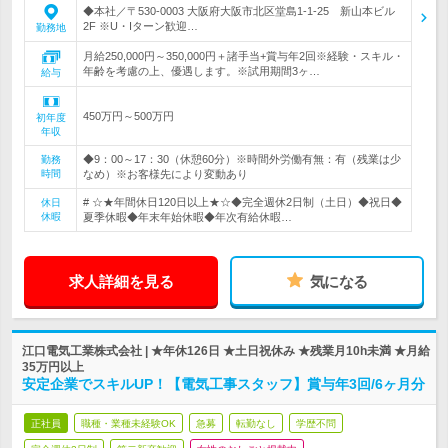
◆本社／〒530-0003 大阪府大阪市北区堂島1-1-25 新山本ビル
2F ※U・Iターン歓迎…
勤務地
月給250,000円～350,000円＋諸手当+賞与年2回※経験・スキル・
年齢を考慮の上、優遇します。※試用期間3ヶ…
給与
450万円～500万円
初年度
年収
◆9：00～17：30（休憩60分）※時間外労働有無：有（残業は少
勤務
時間
なめ）※お客様先により変動あり
# ☆★年間休日120日以上★☆◆完全週休2日制（土日）◆祝日◆
休日
休暇
夏季休暇◆年末年始休暇◆年次有給休暇…
求人詳細を見る
気になる
江口電気工業株式会社 | ★年休126日 ★土日祝休み ★残業月10h未満 ★月給
35万円以上
安定企業でスキルUP！【電気工事スタッフ】賞与年3回/6ヶ月分
正社員
職種・業種未経験OK
急募
転勤なし
学歴不問