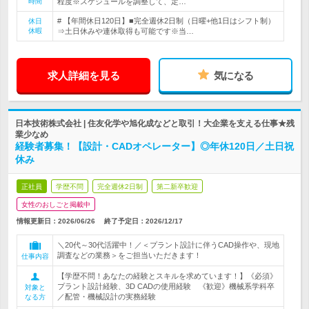
時間
程度※スケジュールを調整して、定…
# 【年間休日120日】■完全週休2日制（日曜+他1日はシフト制）
休日
休暇
⇒土日休みや連休取得も可能です※当…
求人詳細を見る
気になる
日本技術株式会社 | 住友化学や旭化成などと取引！大企業を支える仕事★残
業少なめ
経験者募集！【設計・CADオペレーター】◎年休120日／土日祝
休み
正社員
学歴不問
完全週休2日制
第二新卒歓迎
女性のおしごと掲載中
情報更新日：2026/06/26
終了予定日：
2026/12/17
＼20代～30代活躍中！／＜プラント設計に伴うCAD操作や、現地
調査などの業務＞をご担当いただきます！
仕事内容
【学歴不問！あなたの経験とスキルを求めています！】《必須》
プラント設計経験、3D CADの使用経験 《歓迎》機械系学科卒
対象と
／配管・機械設計の実務経験
なる方