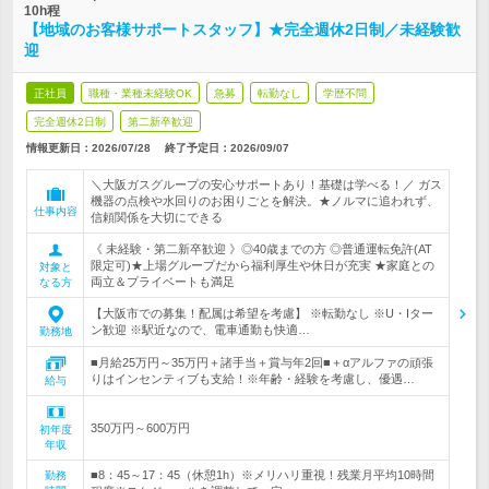
10h程
【地域のお客様サポートスタッフ】★完全週休2日制／未経験歓
迎
正社員
職種・業種未経験OK
急募
転勤なし
学歴不問
完全週休2日制
第二新卒歓迎
情報更新日：2026/07/28
終了予定日：
2026/09/07
＼大阪ガスグループの安心サポートあり！基礎は学べる！／ ガス
機器の点検や水回りのお困りごとを解決。★ノルマに追われず、
仕事内容
信頼関係を大切にできる
《 未経験・第二新卒歓迎 》◎40歳までの方 ◎普通運転免許(AT
限定可)★上場グループだから福利厚生や休日が充実 ★家庭との
対象と
両立＆プライベートも満足
なる方
【大阪市での募集！配属は希望を考慮】 ※転勤なし ※U・Iター
ン歓迎 ※駅近なので、電車通勤も快適…
勤務地
■月給25万円～35万円＋諸手当＋賞与年2回■＋αアルファの頑張
りはインセンティブも支給！※年齢・経験を考慮し、優遇…
給与
350万円～600万円
初年度
年収
■8：45～17：45（休憩1h）※メリハリ重視！残業月平均10時間
勤務