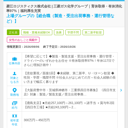
菱江ロジスティクス株式会社 | 三菱ガス化学グループ｜育休取得・有休消化
率97%｜福利厚生充実
上場グループの【総合職（製造・受注出荷事務・運行管理な
ど）】
正社員
職種・業種未経験OK
急募
学歴不問
第二新卒歓迎
女性のおしごと掲載中
情報更新日：2026/08/06
終了予定日：
2026/10/26
【希望に応じて】◆製造・製造支援・受注出荷事務・運行管理・
ドライバーのいずれかをお任せ ※有休取得率97%！年休117日で
仕事内容
さらに増加計画中！
【意欲重視／面接1回】◆未経験、第二新卒、U・Iターン歓迎 ◆
性別・学歴・職歴不問 ※社会人がはじめての方～社会人経験の長
対象と
い方まで幅広く募ります
なる方
【大阪府豊中市・茨城県神栖市・三重県四日市募集】 《四日市支
店》対象：製造／製造支援／受注出荷事務…
勤務地
【鹿島支店】■月給257,100円～261,100円 ＋諸手当 ＋賞与年2回
【四日市工場】■月給243,100円～2…
給与
300万円～450万円
初年度
年収