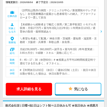
情報更新日：2026/08/04
終了予定日：
2026/10/05
〈訪問先は既存の病院・クリニックが中心／新規開拓やテレアポ
なし〉在宅医療機器の提案から患者様宅への納入、アフターフォ
仕事内容
ローまで一貫して担当
【未経験から経験者まで幅広く採用／第二新卒歓迎】☆モデル月
収例：月収27万円＋賞与年2回(入社2年目) ☆年間休日123日／産
対象と
育休の取得・復帰実績あり
なる方
＼希望を考慮して配属／ 神奈川県・茨城県・愛知県・滋賀県・京
都府・大阪府・兵庫県・和歌山県・奈良県…
勤務地
月給239,000円～360,000円＋諸手当＋賞与年2回（昨年度実績：
3.65カ月分）※経験・スキル・資格に応じて…
給与
8：45～17：30（休憩60分）# ★残業は月平均10時間程度定時で
勤務
時間
退社できる日も多く、オフタイム…
# 【年間休日123日】《休日》◇週休2日制（土日）・祝日※休日
休日
休暇
出勤が発生した場合は、休日出勤手当の…
求人詳細を見る
気になる
株式会社栄 | 日曜+他1日はシフト制⇒土日休みも可 ★祝日休み ★残業月