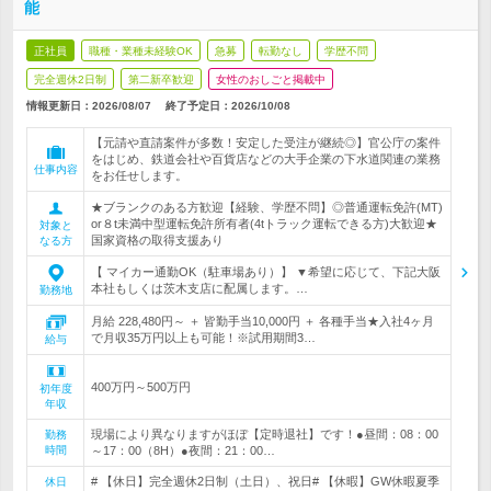
能
正社員
職種・業種未経験OK
急募
転勤なし
学歴不問
完全週休2日制
第二新卒歓迎
女性のおしごと掲載中
情報更新日：2026/08/07
終了予定日：
2026/10/08
【元請や直請案件が多数！安定した受注が継続◎】官公庁の案件
をはじめ、鉄道会社や百貨店などの大手企業の下水道関連の業務
仕事内容
をお任せします。
★ブランクのある方歓迎【経験、学歴不問】◎普通運転免許(MT)
or８t未満中型運転免許所有者(4tトラック運転できる方)大歓迎★
対象と
国家資格の取得支援あり
なる方
【 マイカー通勤OK（駐車場あり）】 ▼希望に応じて、下記大阪
本社もしくは茨木支店に配属します。…
勤務地
月給 228,480円～ ＋ 皆勤手当10,000円 ＋ 各種手当★入社4ヶ月
で月収35万円以上も可能！※試用期間3…
給与
400万円～500万円
初年度
年収
現場により異なりますがほぼ【定時退社】です！●昼間：08：00
勤務
時間
～17：00（8H）●夜間：21：00…
# 【休日】完全週休2日制（土日）、祝日# 【休暇】GW休暇夏季
休日