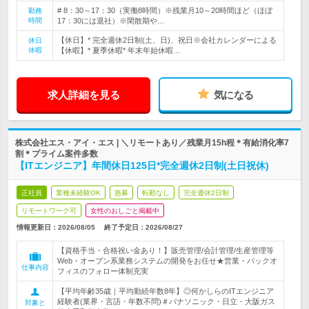
# 8：30～17：30（実働8時間）※残業月10～20時間ほど（ほぼ
勤務
時間
17：30には退社）※閑散期や…
【休日】* 完全週休2日制(土、日)、祝日※会社カレンダーによる
休日
休暇
【休暇】* 夏季休暇* 年末年始休暇…
求人詳細を見る
気になる
株式会社エス・アイ・エス | ＼リモートあり／残業月15h程＊有給消化率7
割＊プライム案件多数
【ITエンジニア】年間休日125日*完全週休2日制(土日祝休)
正社員
業種未経験OK
急募
転勤なし
完全週休2日制
リモートワーク可
女性のおしごと掲載中
情報更新日：2026/08/05
終了予定日：
2026/08/27
【資格手当・合格祝い金あり！】販売管理/会計管理/生産管理等
Web・オープン系業務システムの開発をお任せ★営業・バックオ
仕事内容
フィスのフォロー体制充実
【平均年齢35歳｜平均勤続年数8年】◎何かしらのITエンジニア
経験者(業界・言語・年数不問)＃パナソニック・日立・大阪ガス
対象と