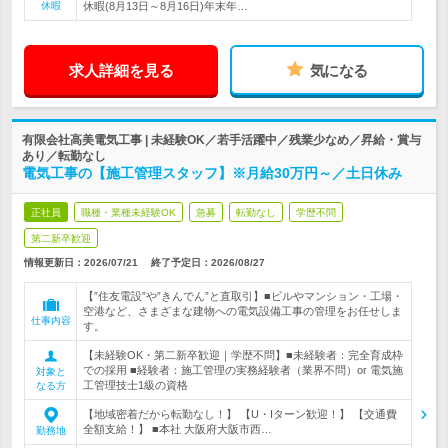
休暇
休暇(8月13日～8月16日)年末年…
求人詳細を見る
気になる
有限会社高美電気工事 | 未経験OK／若手活躍中／残業少なめ／昇給・賞与
あり／転勤なし
電気工事の【施工管理スタッフ】※月給30万円～／土日休み
正社員
職種・業種未経験OK
急募
転勤なし
学歴不問
第二新卒歓迎
情報更新日：2026/07/21
終了予定日：
2026/08/27
【”住友電設”や”きんでん”と直取引】■ビルやマンション・工場・
空港など、さまざまな建物への電気設備工事の管理をお任せしま
仕事内容
す。
【未経験OK・第二新卒歓迎｜学歴不問】■未経験者：完全育成枠
での採用 ■経験者：施工管理の実務経験者（業界不問）or 電気施
対象と
工管理技士1級の資格
なる方
【地域密着だから転勤なし！】 【U・Iターン歓迎！】 【交通費
全額支給！】 ■本社 大阪府大阪市西…
勤務地