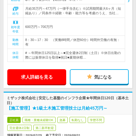
月給35万円～47万円（一律手当含む）※試用期間最大6ヶ月（短
縮あり）／同条件※経験・年齢・能力等を考慮のうえ、当社…
給与
600万円～700万円
初年度
年収
8：30～17：30 （実働8時間／休憩60分）時間外労働の有無：
勤務
時間
有
# ～年間休日125日以上～■完全週休2日制（土日）※休日出勤の
休日
休暇
際には振替休日を取得■祝日■夏期休暇…
求人詳細を見る
気になる
ミザック株式会社 | 安定した基盤のインフラ企業★年間休日120日（基本土
日）
【施工管理】★1級土木施工管理技士は月給45万円～
正社員
職種・業種未経験OK
急募
転勤なし
学歴不問
完全週休2日制
第二新卒歓迎
情報更新日：2026/07/29
終了予定日：
2026/08/31