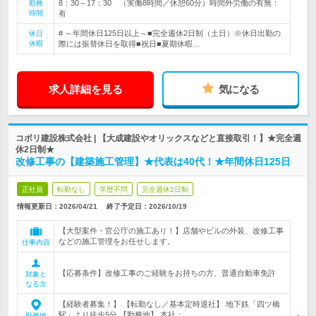
8：30～17：30 （実働8時間／休憩60分）時間外労働の有無：
勤務
時間
有
# ～年間休日125日以上～■完全週休2日制（土日）※休日出勤の
休日
休暇
際には振替休日を取得■祝日■夏期休暇…
求人詳細を見る
気になる
コボリ建設株式会社 | 【大成建設やオリックスなどと直接取引！】★完全週
休2日制★
改修工事の【建築施工管理】★代表は40代！★年間休日125日
正社員
転勤なし
学歴不問
完全週休2日制
情報更新日：2026/04/21
終了予定日：
2026/10/19
【大型案件・官公庁の施工あり！】店舗やビルの外装、改修工事
などの施工管理をお任せします。
仕事内容
【応募条件】改修工事のご経験をお持ちの方、普通自動車免許
対象と
なる方
【経験者募集！】 【転勤なし／基本定時退社】 地下鉄「四ツ橋
駅」より徒歩5分 【勤務地】 本社：…
勤務地