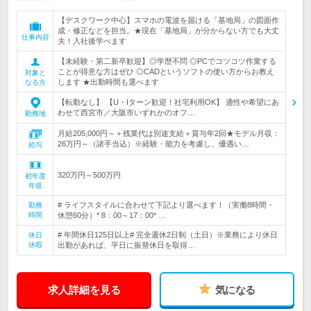
【デスクワーク中心】スマホの電波を届ける「基地局」の図面作
成・修正などを担当。★現在「基地局」が分からない方でも大丈
仕事内容
夫！入社後学べます
【未経験・第二新卒歓迎】◎学歴不問 ◎PCでコツコツ作業する
ことが得意な方はぜひ ◎CADというソフトの使い方からお教え
対象と
します ★出勤時間も選べます
なる方
【転勤なし】 【U・Iターン歓迎！社宅利用OK】 適性や希望にあ
わせて西宮市／大阪市いずれかのオフ…
勤務地
月給205,000円～＋残業代は別途支給＋賞与年2回★モデル月収：
26万円～（諸手当込）※経験・能力を考慮し、優遇い…
給与
320万円～500万円
初年度
年収
# ライフスタイルに合わせて下記より選べます！（実働8時間・
勤務
時間
休憩60分）* 8：00～17：00* …
# 年間休日125日以上# 完全週休2日制（土日）※業務により休日
休日
休暇
出勤があれば、平日に振替休日を取得…
求人詳細を見る
気になる