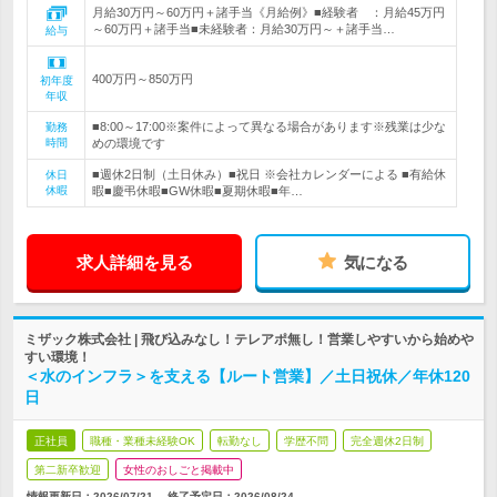
月給30万円～60万円＋諸手当《月給例》■経験者 ：月給45万円
～60万円＋諸手当■未経験者：月給30万円～＋諸手当…
給与
400万円～850万円
初年度
年収
■8:00～17:00※案件によって異なる場合があります※残業は少な
勤務
時間
めの環境です
■週休2日制（土日休み）■祝日 ※会社カレンダーによる ■有給休
休日
休暇
暇■慶弔休暇■GW休暇■夏期休暇■年…
求人詳細を見る
気になる
ミザック株式会社 | 飛び込みなし！テレアポ無し！営業しやすいから始めや
すい環境！
＜水のインフラ＞を支える【ルート営業】／土日祝休／年休120
日
正社員
職種・業種未経験OK
転勤なし
学歴不問
完全週休2日制
第二新卒歓迎
女性のおしごと掲載中
情報更新日：2026/07/21
終了予定日：
2026/08/24