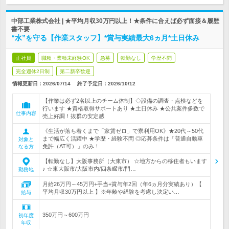
中部工業株式会社 | ★平均月収30万円以上！★条件に合えば必ず面接＆履歴
書不要
“水”を守る【作業スタッフ】*賞与実績最大6ヵ月*土日休み
正社員
職種・業種未経験OK
急募
転勤なし
学歴不問
完全週休2日制
第二新卒歓迎
情報更新日：2026/07/14
終了予定日：
2026/10/12
【作業は必ず2名以上のチーム体制】◇設備の調査・点検などを
行います ★資格取得サポートあり ★土日休み ★公共案件多数で
仕事内容
売上好調！抜群の安定感
《生活が落ち着くまで「家賃ゼロ」で寮利用OK》★20代～50代
まで幅広く活躍中 ★学歴・経験不問 ◎応募条件は「普通自動車
対象と
免許（AT可）」のみ！
なる方
【転勤なし】大阪事務所（大東市） ☆地方からの移住者もいます
♪ ☆東大阪市/大阪市内/四条畷市/門…
勤務地
月給26万円～45万円+手当+賞与年2回（年6ヵ月分実績あり）【
平均月収30万円以上 】※年齢や経験を考慮し決定い…
給与
350万円～600万円
初年度
年収