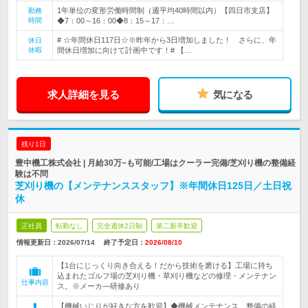
1年単位の変形労働時間制（週平均40時間以内）【四日市支店】
勤務
時間
◆7：00～16：00◆8：15～17：…
# ☆年間休日117日☆※昨年から3日増加しました！ さらに、年
休日
休暇
間休日増加に向けて計画中です！# 【…
求人詳細を見る
気になる
残り1日
豊中機工株式会社 | 月給30万~も可能/工場はクーラー完備/芝刈り機の整備経
験は不問
芝刈り機の【メンテナンススタッフ】※年間休日125日／土日祝
休
正社員
転勤なし
完全週休2日制
第二新卒歓迎
情報更新日：2026/07/14
終了予定日：
2026/08/10
【1台にじっくり向き合える！だから技術を磨ける】工場に持ち
込まれたゴルフ場の芝刈り機・草刈り機などの修理・メンテナン
仕事内容
ス。※メーカ―研修あり
【機械いじりが好きな方を歓迎】◆機械メンテナンス、整備の経