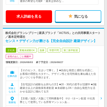
休暇
連休の希望も可能# 「週末は休めな…
求人詳細を見る
気になる
株式会社グランレブリー | 家具ブランド「ACTUS」との共同事業スタート
／基本定時退社
センス × デザイン力が磨ける【完全自由設計 建築デザイン】
正社員
業種未経験OK
急募
学歴不問
第二新卒歓迎
女性のおしごと掲載中
情報更新日：2026/08/03
終了予定日：
2026/08/27
【そのセンス、住まいで輝く。】■自由な発想と感性を武器に、
お客様の理想をカタチへ。デザイン性と住宅性能を兼ね備えた住
仕事内容
まいづくりを手掛けます。
【住宅設計の経験をお持ちの方】■20・30代の若手が活躍中 ■2級
建築士以上の資格保有者歓迎 ★未経験もOK！自由な発想力を活
対象と
かせる設計に憧れてる方
なる方
【京都／滋賀／大阪にて同時募集中】 ※U・Iターン歓迎 ※社員
寮として使用している所有マンションあ…
勤務地