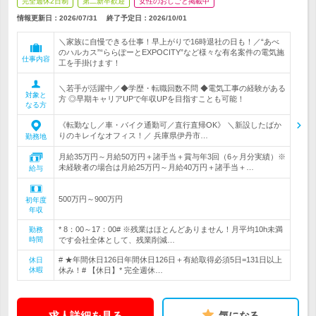
完全週休2日制
第二新卒歓迎
女性のおしごと掲載中
情報更新日：2026/07/31
終了予定日：
2026/10/01
＼家族に自慢できる仕事！早上がりで16時退社の日も！／“あべ
のハルカス”“ららぽーとEXPOCITY”など様々な有名案件の電気施
仕事内容
工を手掛けます！
＼若手が活躍中／◆学歴・転職回数不問 ◆電気工事の経験がある
対象と
方 ◎早期キャリアUPで年収UPを目指すことも可能！
なる方
《転勤なし／車・バイク通勤可／直行直帰OK》 ＼新設したばか
りのキレイなオフィス！／ 兵庫県伊丹市…
勤務地
月給35万円～月給50万円＋諸手当＋賞与年3回（6ヶ月分実績）※
未経験者の場合は月給25万円～月給40万円＋諸手当＋…
給与
500万円～900万円
初年度
年収
* 8：00～17：00# ※残業はほとんどありません！月平均10h未満
勤務
時間
です会社全体として、残業削減…
# ★年間休日126日年間休日126日＋有給取得必須5日=131日以上
休日
休暇
休み！# 【休日】* 完全週休…
求人詳細を見る
気になる