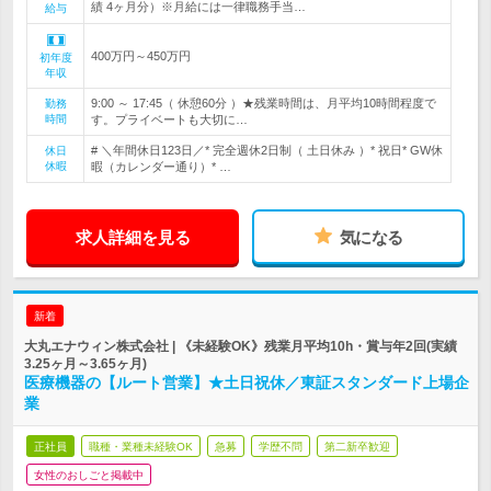
績 4ヶ月分）※月給には一律職務手当…
給与
400万円～450万円
初年度
年収
9:00 ～ 17:45（ 休憩60分 ）★残業時間は、月平均10時間程度で
勤務
時間
す。プライベートも大切に…
# ＼年間休日123日／* 完全週休2日制（ 土日休み ）* 祝日* GW休
休日
休暇
暇（カレンダー通り）* …
求人詳細を見る
気になる
新着
大丸エナウィン株式会社 | 《未経験OK》残業月平均10h・賞与年2回(実績
3.25ヶ月～3.65ヶ月)
医療機器の【ルート営業】★土日祝休／東証スタンダード上場企
業
正社員
職種・業種未経験OK
急募
学歴不問
第二新卒歓迎
女性のおしごと掲載中