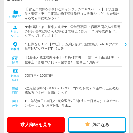
【 官公庁案件を手掛ける水インフラのエキスパート 】下水道施
設の調査・更生工事等の施工管理業務（大阪市内中心）※未経験
仕事内容
からでも手に職がつく！
★未経験・第二新卒大歓迎★ ◎学歴不問 ・職歴不問◎人柄重視
の採用 ◎未経験から経験者まで幅広く採用！ ※資格取得もバッ
対象と
クアップしています！
なる方
＼転勤なし！／ 【本社】 大阪府大阪市北区堂島浜1-4-16 アクア
堂島NBFタワー17F 【大阪…
勤務地
【1級土木施工管理技士】○月給45万円～ + 諸手当【未経験者】○
世帯主：月給29万円～＋諸手当○非世帯主：月給28…
給与
650万円～1000万円
初年度
年収
<主な勤務時間＞8:00 ～ 17:30 （内90分休憩）※基本は上記の勤
勤務
時間
務体系ですが、現場によって…
# ＼年間休日120日／* 完全週休2日制(基本土日休み）※会社カレ
休日
休暇
ンダーによる* 夏季休暇* 年末…
求人詳細を見る
気になる