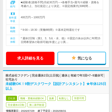
■経験者(資格不問)月給30万円～+各種手当+賞与※経験・資格を
考慮の上、当社規定により決定。※固定残業代(30時間…
給与
400万円～1000万円
初年度
年収
勤務
* 9:00～18:30（実働8時間）※基本定時退社です
時間
* 週休2日制（第1、3、5火・水、他）※固定の休み以外に年間15
休日
休暇
日間希望休の取得可能(年度により異…
求人詳細を見る
気になる
株式会社フクデン | 完全週休2日(土日祝)│連休と有給で年3回×7~9連休可│
社宅あり
未経験OK！9割デスクワーク【設計アシスタント】★年休125日
以上
正社員
職種・業種未経験OK
急募
転勤なし
学歴不問
完全週休2日制
第二新卒歓迎
情報更新日：2026/07/29
終了予定日：
2026/08/31