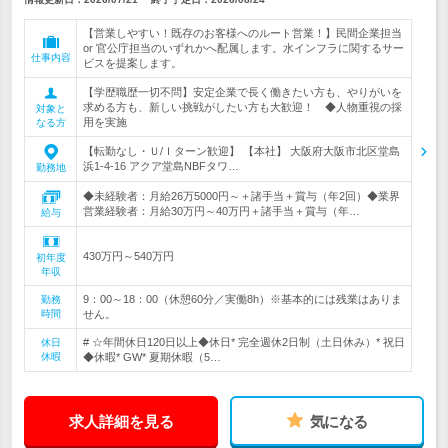
【営業しやすい！既存のお客様へのルート営業！】民間企業担当
or 官公庁担当のいずれかへ配属します。水インフラに関するサー
仕事内容
ビスを提案します。
【学歴職歴一切不問】安定企業で長く働きたい方も、やりがいを
求める方も、新しい挑戦がしたい方も大歓迎！ ◆人物重視の採
対象と
用を実施
なる方
【転勤なし・Ｕ/Ｉターン歓迎】 【本社】 大阪府大阪市北区堂島
浜1-4-16 アクア堂島NBFタワ…
勤務地
◆未経験者：月給26万5000円～＋諸手当＋賞与（年2回）◆業界
営業経験者：月給30万円～40万円＋諸手当＋賞与（年…
給与
430万円～540万円
初年度
年収
9：00～18：00（休憩60分／実働8h）※基本的には残業はありま
勤務
時間
せん。
# ☆年間休日120日以上◆休日* 完全週休2日制（土日休み）* 祝日
休日
休暇
◆休暇* GW* 夏期休暇（5…
求人詳細を見る
気になる