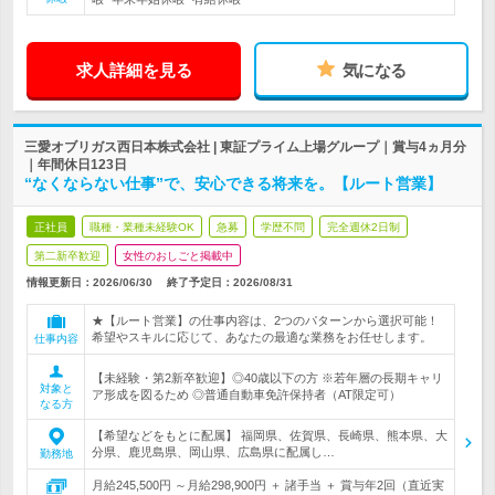
求人詳細を見る
気になる
三愛オブリガス西日本株式会社 | 東証プライム上場グループ｜賞与4ヵ月分
｜年間休日123日
“なくならない仕事”で、安心できる将来を。【ルート営業】
正社員
職種・業種未経験OK
急募
学歴不問
完全週休2日制
第二新卒歓迎
女性のおしごと掲載中
情報更新日：2026/06/30
終了予定日：
2026/08/31
★【ルート営業】の仕事内容は、2つのパターンから選択可能！
希望やスキルに応じて、あなたの最適な業務をお任せします。
仕事内容
【未経験・第2新卒歓迎】◎40歳以下の方 ※若年層の長期キャリ
対象と
ア形成を図るため ◎普通自動車免許保持者（AT限定可）
なる方
【希望などをもとに配属】 福岡県、佐賀県、長崎県、熊本県、大
分県、鹿児島県、岡山県、広島県に配属し…
勤務地
月給245,500円 ～月給298,900円 ＋ 諸手当 ＋ 賞与年2回（直近実