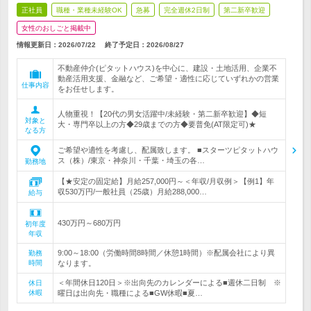
正社員
職種・業種未経験OK
急募
完全週休2日制
第二新卒歓迎
女性のおしごと掲載中
情報更新日：2026/07/22
終了予定日：
2026/08/27
不動産仲介(ピタットハウス)を中心に、建設・土地活用、企業不
動産活用支援、金融など、ご希望・適性に応じていずれかの営業
仕事内容
をお任せします。
人物重視！【20代の男女活躍中/未経験・第二新卒歓迎】◆短
対象と
大・専門卒以上の方◆29歳までの方◆要普免(AT限定可)★
なる方
ご希望や適性を考慮し、配属致します。 ■スターツピタットハウ
ス（株）/東京・神奈川・千葉・埼玉の各…
勤務地
【★安定の固定給】月給257,000円～＜年収/月収例＞【例1】年
収530万円/一般社員（25歳）月給288,000…
給与
430万円～680万円
初年度
年収
9:00～18:00（労働時間8時間／休憩1時間）※配属会社により異
勤務
時間
なります。
＜年間休日120日＞※出向先のカレンダーによる■週休二日制 ※
休日
休暇
曜日は出向先・職種による■GW休暇■夏…