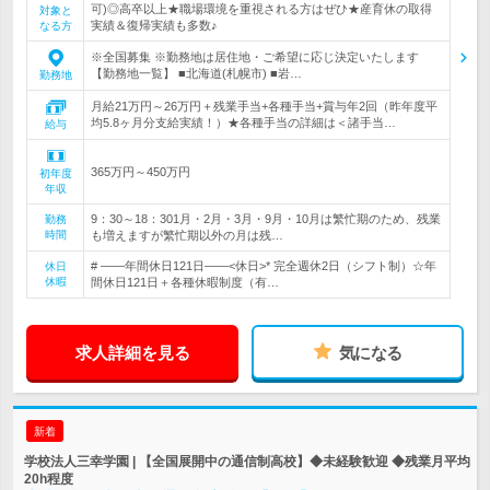
可)◎高卒以上★職場環境を重視される方はぜひ★産育休の取得
対象と
実績＆復帰実績も多数♪
なる方
※全国募集 ※勤務地は居住地・ご希望に応じ決定いたします
【勤務地一覧】 ■北海道(札幌市) ■岩…
勤務地
月給21万円～26万円＋残業手当+各種手当+賞与年2回（昨年度平
均5.8ヶ月分支給実績！）★各種手当の詳細は＜諸手当…
給与
365万円～450万円
初年度
年収
9：30～18：301月・2月・3月・9月・10月は繁忙期のため、残業
勤務
時間
も増えますが繁忙期以外の月は残…
# ――年間休日121日――<休日>* 完全週休2日（シフト制）☆年
休日
休暇
間休日121日＋各種休暇制度（有…
求人詳細を見る
気になる
新着
学校法人三幸学園 | 【全国展開中の通信制高校】◆未経験歓迎 ◆残業月平均
20h程度