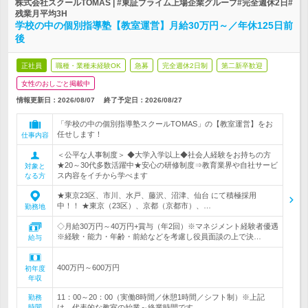
株式会社スクールTOMAS | #東証プライム上場企業グループ#完全週休2日#
残業月平均3H
学校の中の個別指導塾【教室運営】月給30万円～／年休125日前
後
正社員
職種・業種未経験OK
急募
完全週休2日制
第二新卒歓迎
女性のおしごと掲載中
情報更新日：2026/08/07
終了予定日：
2026/08/27
「学校の中の個別指導塾スクールTOMAS」の【教室運営】をお
任せします！
仕事内容
＜公平な人事制度＞ ◆大学入学以上◆社会人経験をお持ちの方
★20～30代多数活躍中★安心の研修制度⇒教育業界や自社サービ
対象と
ス内容をイチから学べます
なる方
★東京23区、市川、水戸、藤沢、沼津、仙台 にて積極採用
中！！ ★東京（23区）、京都（京都市）、…
勤務地
◇月給30万円～40万円+賞与（年2回）※マネジメント経験者優遇
※経験・能力・年齢・前給などを考慮し役員面談の上で決…
給与
400万円～600万円
初年度
年収
11：00～20：00（実働8時間／休憩1時間／シフト制）※上記
勤務
時間
は、代表的な教室の始業～終業時間です…