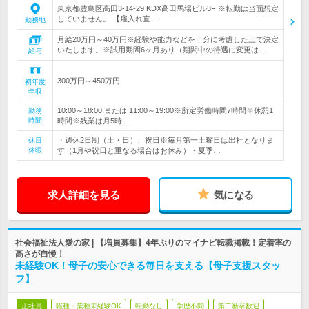
東京都豊島区高田3-14-29 KDX高田馬場ビル3F ※転勤は当面想定
していません。 【雇入れ直…
勤務地
月給20万円～40万円※経験や能力などを十分に考慮した上で決定
いたします。※試用期間6ヶ月あり（期間中の待遇に変更は…
給与
300万円～450万円
初年度
年収
10:00～18:00 または 11:00～19:00※所定労働時間7時間※休憩1
勤務
時間
時間※残業は月5時…
・週休2日制（土・日）、祝日※毎月第一土曜日は出社となりま
休日
休暇
す（1月や祝日と重なる場合はお休み）・夏季…
求人詳細を見る
気になる
社会福祉法人愛の家 | 【増員募集】4年ぶりのマイナビ転職掲載！定着率の
高さが自慢！
未経験OK！母子の安心できる毎日を支える【母子支援スタッ
フ】
正社員
職種・業種未経験OK
転勤なし
学歴不問
第二新卒歓迎