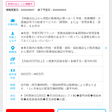
女性のおしごと掲載中
情報更新日：2026/08/07
終了予定日：
2026/09/03
【96拠点以上から理想の勤務地が選べる！】学校・医療機関・介
護施設等での給食サービスの「調理師」または「管理栄養士・栄
仕事内容
養士」をお任せ
★性別・学歴不問/ブランク・実務未経験OK★調理師or管理栄養
士or栄養士いずれかの資格がある方へ⇒持っている資格を眠らせ
対象と
ておくにはもったいない！
なる方
★東京都内の複数の学校・保育園・病院・福祉施設など既存施設
から選択可 【都内の医療福祉施設や学校な…
勤務地
【月給25万円以上】＋残業代別途全額＋各種手当＋賞与年2回
給与
350万円～480万円
初年度
年収
交代制（実労働8時間）＊開始時間等は勤務地により異なりま
勤務
時間
す。＊1ヶ月単位の変形労働時間制（週平均40…
# 【年間休日125日】◆月10日休み(シフト制)◆慶弔休暇◆有給休
休日
休暇
暇◆産前産後休暇◆育児休暇◆介護…