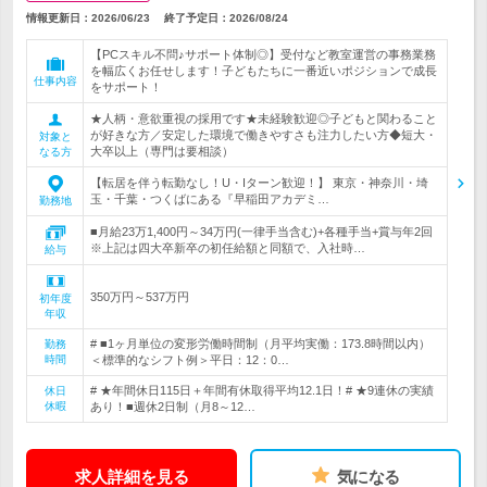
情報更新日：2026/06/23
終了予定日：
2026/08/24
【PCスキル不問♪サポート体制◎】受付など教室運営の事務業務
を幅広くお任せします！子どもたちに一番近いポジションで成長
仕事内容
をサポート！
★人柄・意欲重視の採用です★未経験歓迎◎子どもと関わること
が好きな方／安定した環境で働きやすさも注力したい方◆短大・
対象と
大卒以上（専門は要相談）
なる方
【転居を伴う転勤なし！U・Iターン歓迎！】 東京・神奈川・埼
玉・千葉・つくばにある『早稲田アカデミ…
勤務地
■月給23万1,400円～34万円(一律手当含む)+各種手当+賞与年2回
※上記は四大卒新卒の初任給額と同額で、入社時…
給与
350万円～537万円
初年度
年収
# ■1ヶ月単位の変形労働時間制（月平均実働：173.8時間以内）
勤務
時間
＜標準的なシフト例＞平日：12：0…
# ★年間休日115日＋年間有休取得平均12.1日！# ★9連休の実績
休日
休暇
あり！■週休2日制（月8～12…
求人詳細を見る
気になる