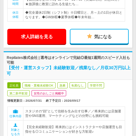
時間
★放課後に教室に訪れる生徒たち…
◆完全週休2日制（シフト制）※日曜日と、月～土の1日が休日と
休日
休暇
なります。◆GW休暇◆夏季休暇◆年末年始…
求人詳細を見る
気になる
Repilates株式会社 | 選考はオンラインで完結◎最短1週間のスピード入社も
可能
【受付・運営スタッフ】未経験歓迎／残業なし／月収30万円以上
可
正社員
職種・業種未経験OK
急募
転勤なし
学歴不問
第二新卒歓迎
女性のおしごと掲載中
情報更新日：2026/07/31
終了予定日：
2026/09/17
スタジオの“顔”として信頼を生み出す仕事／／将来的には店舗運
営やSNS運用、マーケティングなどの分野にも挑戦可能
仕事内容
【完全未経験歓迎】将来的にはインストラクターや店舗運営も目
対象と
指せる◎コミュニケーションが好きな方歓迎♪
なる方