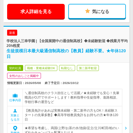
求人詳細を見る
気になる
新着
学校法人三幸学園 | 【全国展開中の通信制高校】◆未経験歓迎 ◆残業月平均
20h程度
生徒規模日本最大級通信制高校の【教員】経験不要。★年休120
日
契約社員
職種・業種未経験OK
転勤なし
第二新卒歓迎
女性のおしごと掲載中
情報更新日：2026/05/08
終了予定日：
2026/10/12
＼通信制高校のクラス担任として活躍／★未経験でも安心！先輩
職員がOJTでサポートします！教科指導や生徒指導、進路相談、
仕事内容
学校行事の運営など
【教員免許があれば実務未経験・第二新卒の方もOK！未経験ス
タートの先輩多数】◆高等学校教員免許をお持ちの方★年休120
対象と
日
なる方
★希望を考慮し、両国/上野/お茶の水/池袋/足立/立川/町田/柏のい
ずれかキャンパスへ配属となりま…
勤務地