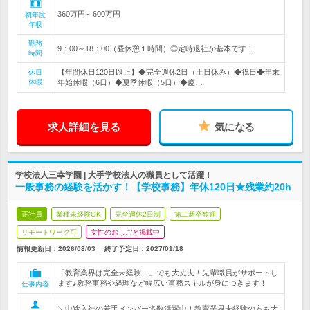
360万円～600万円
初年度
年収
勤務
9：00～18：00（昼休憩１時間）◎定時退社が基本です！
時間
【年間休日120日以上】◆完全週休2日（土日休み）◆祝日◆年末
休日
休暇
年始休暇（6日）◆夏季休暇（5日）◆慶…
求人詳細を見る
気になる
学校法人三幸学園 | 大手学校法人の職員として活躍！
一般事務の経験を活かす！【学校事務】年休120日★残業約20h
正社員
業種未経験OK
完全週休2日制
第二新卒歓迎
リモートワーク可
女性のおしごと掲載中
情報更新日：2026/08/03
終了予定日：
2027/01/18
「教育業界は完全未経験…」でも大丈夫！先輩職員がサポートし
ます♪教務事務や経理など幅広い事務スキルが身につきます！
仕事内容
＼中途入社の若手メンバー多数活躍中！教育業界未経験の方も大