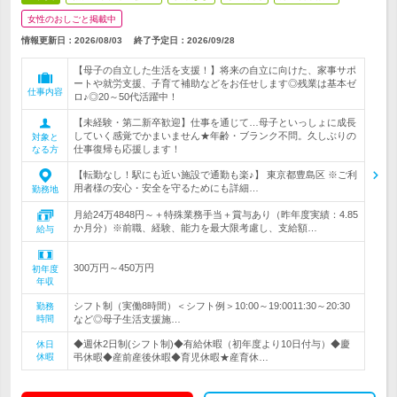
女性のおしごと掲載中
情報更新日：2026/08/03
終了予定日：
2026/09/28
【母子の自立した生活を支援！】将来の自立に向けた、家事サポ
ートや就労支援、子育て補助などをお任せします◎残業は基本ゼ
仕事内容
ロ♪◎20～50代活躍中！
【未経験・第二新卒歓迎】仕事を通じて…母子といっしょに成長
していく感覚でかまいません★年齢・ブランク不問。久しぶりの
対象と
仕事復帰も応援します！
なる方
【転勤なし！駅にも近い施設で通勤も楽♪】 東京都豊島区 ※ご利
用者様の安心・安全を守るためにも詳細…
勤務地
月給24万4848円～＋特殊業務手当＋賞与あり（昨年度実績：4.85
か月分）※前職、経験、能力を最大限考慮し、支給額…
給与
300万円～450万円
初年度
年収
シフト制（実働8時間）＜シフト例＞10:00～19:0011:30～20:30
勤務
時間
など◎母子生活支援施…
◆週休2日制(シフト制)◆有給休暇（初年度より10日付与）◆慶
休日
休暇
弔休暇◆産前産後休暇◆育児休暇★産育休…