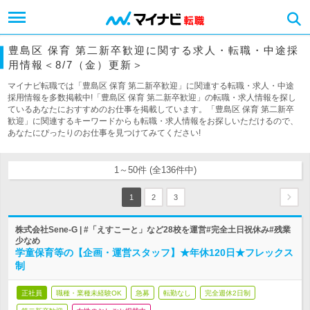
豊島区 保育 第二新卒歓迎に関する求人・転職・中途採
用情報＜8/7（金）更新＞
マイナビ転職では「豊島区 保育 第二新卒歓迎」に関連する転職・求人・中途
採用情報を多数掲載中!「豊島区 保育 第二新卒歓迎」の転職・求人情報を探し
ているあなたにおすすめのお仕事を掲載しています。「豊島区 保育 第二新卒
歓迎」に関連するキーワードからも転職・求人情報をお探しいただけるので、
あなたにぴったりのお仕事を見つけてみてください!
1～50件 (全136件中)
1
2
3
株式会社Sene-G | #「えすこーと」など28校を運営#完全土日祝休み#残業
少なめ
学童保育等の【企画・運営スタッフ】★年休120日★フレックス
制
正社員
職種・業種未経験OK
急募
転勤なし
完全週休2日制