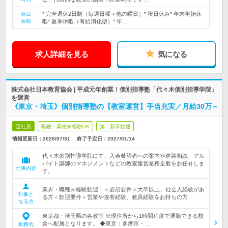
* 完全週休2日制（毎週日曜＋他の曜日）* 祝日休み* 年末年始休
休日
休暇
暇* 夏季休暇（有給消化型）* 年…
求人詳細を見る
気になる
株式会社日本教育協会 | 平成元年創業！個別指導塾「代々木個別指導学院」
を運営
《東京・埼玉》個別指導塾の【教室運営】手当充実／月給30万～
正社員
職種・業種未経験OK
第二新卒歓迎
情報更新日：2026/07/31
終了予定日：
2027/01/14
代々木個別指導学院にて、入会希望者への案内や進路相談、アル
バイト講師のマネジメントなどの教室運営業務全般をお任せしま
仕事内容
す。
業界・職種未経験歓迎！＜必須要件＞大卒以上、社会人経験があ
対象と
る方＜歓迎要件＞営業や接客経験、教員経験をお持ちの方
なる方
東京都・埼玉県の各教室 ※現住所から1時間程度で通勤できる校
舎へ配属となります。 ◆東京：多摩市・…
勤務地