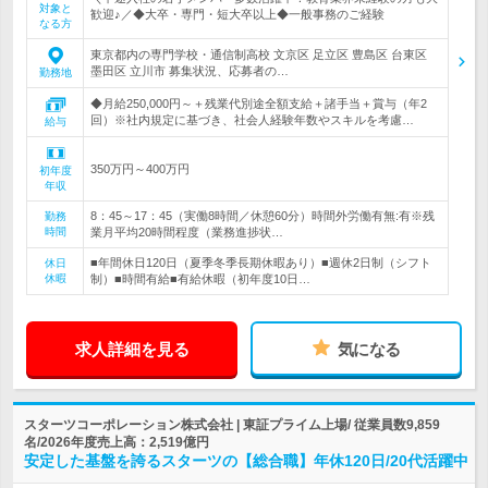
対象と
歓迎♪／◆大卒・専門・短大卒以上◆一般事務のご経験
なる方
東京都内の専門学校・通信制高校 文京区 足立区 豊島区 台東区
墨田区 立川市 募集状況、応募者の…
勤務地
◆月給250,000円～＋残業代別途全額支給＋諸手当＋賞与（年2
回）※社内規定に基づき、社会人経験年数やスキルを考慮…
給与
350万円～400万円
初年度
年収
8：45～17：45（実働8時間／休憩60分）時間外労働有無:有※残
勤務
時間
業月平均20時間程度（業務進捗状…
■年間休日120日（夏季冬季長期休暇あり）■週休2日制（シフト
休日
休暇
制）■時間有給■有給休暇（初年度10日…
求人詳細を見る
気になる
スターツコーポレーション株式会社 | 東証プライム上場/ 従業員数9,859
名/2026年度売上高：2,519億円
安定した基盤を誇るスターツの【総合職】年休120日/20代活躍中