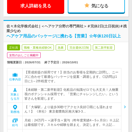
求人詳細を見る
気になる
佐々木化学株式会社 | ＜ヘアケア分野の専門商社＞＃完休2日(土日祝休)＃残
業少なめ
ヘアケア用品のパッケージに携わる【営業】☆年休120日以上
正社員
職種・業種未経験OK
急募
完全週休2日制
第二新卒歓迎
女性のおしごと掲載中
情報更新日：2026/07/31
終了予定日：
2026/10/01
【育成前提の採用です！】担当のお客様を定期的に訪問し、ニー
ズに合わせて最適なパッケージを提案・調達します。◎訪問は1
仕事内容
日に1～2件程度です。
【未経験・第二新卒歓迎】化粧品の知識ゼロでも大丈夫！人物重
視のポテンシャル採用です。「営業にチャレンジしたい」という
対象と
皆さんを歓迎します。
なる方
【「大塚駅」より徒歩30秒でアクセス良好◎雨にも濡れませ
ん！】 《本社》 東京都豊島区南大塚3-3…
勤務地
月給：24万円～＋諸手当＋賞与（昨年度実績4～5ヶ月分）※上記
は最低額です。スキルや経験を踏まえ、決定します。※上記…
給与