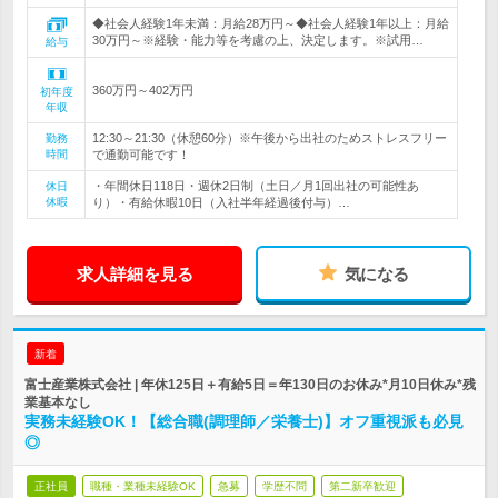
◆社会人経験1年未満：月給28万円～◆社会人経験1年以上：月給
30万円～※経験・能力等を考慮の上、決定します。※試用…
給与
360万円～402万円
初年度
年収
12:30～21:30（休憩60分）※午後から出社のためストレスフリー
勤務
時間
で通勤可能です！
・年間休日118日・週休2日制（土日／月1回出社の可能性あ
休日
休暇
り）・有給休暇10日（入社半年経過後付与）…
求人詳細を見る
気になる
新着
富士産業株式会社 | 年休125日＋有給5日＝年130日のお休み*月10日休み*残
業基本なし
実務未経験OK！【総合職(調理師／栄養士)】オフ重視派も必見
◎
正社員
職種・業種未経験OK
急募
学歴不問
第二新卒歓迎