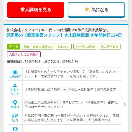
求人詳細を見る
気になる
株式会社メタフォー | ★20代～30代活躍中★休日充実★残業なし
武田塾の【教室運営スタッフ】★未経験歓迎 ★年間休日124日
正社員
職種・業種未経験OK
転勤なし
完全週休2日制
第二新卒歓迎
女性のおしごと掲載中
情報更新日：2026/06/19
終了予定日：
2026/12/10
【営業職からのキャリアチェンジ多数！】『武田塾』の校舎マネ
ジメント・大学受験のサポートをお任せ致します。
仕事内容
【未経験歓迎】必須条件：■大卒以上■教育業界に興味のある方
対象と
なる方
東京都江東区豊洲4-1-1 トヨスピア21 6F 《研修期間中》 都内3か
所のローテーションとなり…
勤務地
月給30万円～50万円（一律支給手当含む）※経験やスキル、前職
の給与を考慮し決定します。※試用期間3ヵ月（期間中の待…
給与