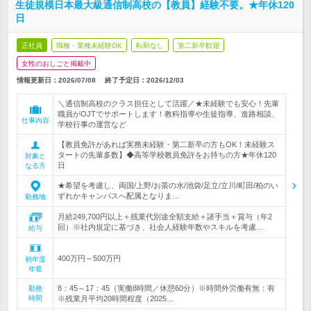
生徒規模日本最大級通信制高校の【教員】経験不要。★年休120
日
正社員
職種・業種未経験OK
転勤なし
第二新卒歓迎
女性のおしごと掲載中
情報更新日：2026/07/08
終了予定日：
2026/12/03
＼通信制高校のクラス担任として活躍／★未経験でも安心！先輩
職員がOJTでサポートします！教科指導や生徒指導、進路相談、
仕事内容
学校行事の運営など
【教員免許があれば実務未経験・第二新卒の方もOK！未経験ス
タートの先輩多数】◆高等学校教員免許をお持ちの方★年休120
対象と
日
なる方
★希望を考慮し、両国/上野/お茶の水/池袋/足立/立川/町田/柏のい
ずれかキャンパスへ配属となりま…
勤務地
月給249,700円以上＋残業代別途全額支給＋諸手当＋賞与（年2
回）※社内規定に基づき、社会人経験年数やスキルを考慮…
給与
400万円～500万円
初年度
年収
8：45～17：45（実働8時間／休憩60分）※時間外労働有無：有
勤務
時間
※残業月平均20時間程度（2025…