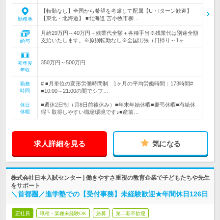
【転勤なし】全国から希望を考慮して配属【U・Iターン歓迎】
【東北・北海道】 ■北海道 苫小牧市柳…
勤務地
月給29万円～40万円＋残業代全額＋各種手当※残業代は別途全額
支給いたします。※原則転勤なし※全国出張（日帰り～1ヶ…
給与
350万円～500万円
初年度
年収
# ■月単位の変形労働時間制 1ヶ月の平均労働時間：173時間#
勤務
時間
■10:00～21:00の間でシフ…
■週休2日制（月8日前後休み）■年末年始休暇■慶弔休暇■有給休
休日
休暇
暇└ 取得しやすい職場環境です♪■産前…
求人詳細を見る
気になる
株式会社日本入試センター | 働きやすさ重視の教育企業で子どもたちや先生
をサポート
＼首都圏／進学塾での【受付事務】未経験歓迎★年間休日126日
正社員
職種・業種未経験OK
急募
第二新卒歓迎