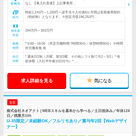
なし 【雇入れ直後】上記事業所…
勤務地
時給1,141円～1,200円＋諸手当※入社後6か月間は有期雇用契約
（時給制）となります。※想定月収196,252円…
給与
294万円～303万円
初年度
年収
* 9:00～18:00 （所定労働時間:7時間30分／休憩時間90分）※時間
勤務
時間
外労働有無:有
* 週休2日制（月曜、第3日曜、その他シフト制で月2～3日）* 有
休日
休暇
給休暇（入社半年後10日付与）* …
求人詳細を見る
気になる
新着
株式会社ネオアクト | WEBスキルを基本から学べる／土日祝休み／年休128
日／残業月10h
U-35限定／未経験OK／フルリモあり／賞与年2回【Webデザイ
ナー】