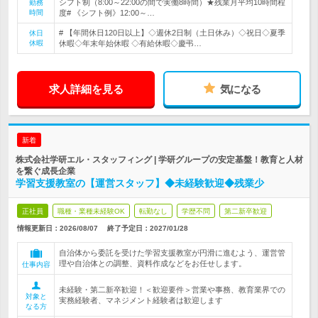
シフト制（8:00～22:00の間で実働8時間）★残業月平均10時間程
勤務
時間
度# 《シフト例》12:00～…
# 【年間休日120日以上】◇週休2日制（土日休み）◇祝日◇夏季
休日
休暇
休暇◇年末年始休暇 ◇有給休暇◇慶弔…
求人詳細を見る
気になる
新着
株式会社学研エル・スタッフィング | 学研グループの安定基盤！教育と人材
を繋ぐ成長企業
学習支援教室の【運営スタッフ】◆未経験歓迎◆残業少
正社員
職種・業種未経験OK
転勤なし
学歴不問
第二新卒歓迎
情報更新日：2026/08/07
終了予定日：
2027/01/28
自治体から委託を受けた学習支援教室が円滑に進むよう、運営管
理や自治体との調整、資料作成などをお任せします。
仕事内容
未経験・第二新卒歓迎！＜歓迎要件＞営業や事務、教育業界での
対象と
実務経験者、マネジメント経験者は歓迎します
なる方