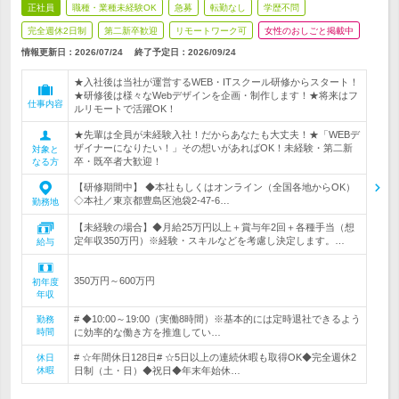
正社員
職種・業種未経験OK
急募
転勤なし
学歴不問
完全週休2日制
第二新卒歓迎
リモートワーク可
女性のおしごと掲載中
情報更新日：2026/07/24
終了予定日：
2026/09/24
★入社後は当社が運営するWEB・ITスクール研修からスタート！
★研修後は様々なWebデザインを企画・制作します！★将来はフ
仕事内容
ルリモートで活躍OK！
★先輩は全員が未経験入社！だからあなたも大丈夫！★「WEBデ
ザイナーになりたい！」その想いがあればOK！未経験・第二新
対象と
卒・既卒者大歓迎！
なる方
【研修期間中】 ◆本社もしくはオンライン（全国各地からOK）
◇本社／東京都豊島区池袋2-47-6…
勤務地
【未経験の場合】◆月給25万円以上＋賞与年2回＋各種手当（想
定年収350万円）※経験・スキルなどを考慮し決定します。…
給与
350万円～600万円
初年度
年収
# ◆10:00～19:00（実働8時間）※基本的には定時退社できるよう
勤務
時間
に効率的な働き方を推進してい…
# ☆年間休日128日# ☆5日以上の連続休暇も取得OK◆完全週休2
休日
休暇
日制（土・日）◆祝日◆年末年始休…