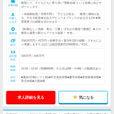
教室にて、子どもたちに寄り添い“受験合格”という目標に向けサ
仕事内容
ポートします。
＜未経験歓迎／学歴不問＞「子どもが好き」「教育に興味があ
る」方を大歓迎★社会人デビュー＆ブランクがある方もOK★教
対象と
育業界での経験を活かせます！
なる方
【転勤なし／池袋・青山・三鷹 いずれかの教室で勤務】 ★どの
教室も最寄り駅からアクセス抜群！ ▼池…
勤務地
月給26万円～43万円＋各種手当＋賞与年2回※経験・スキルによ
り考慮します※上記には固定残業代(30時間分／4万6,…
給与
338万円～645万円
初年度
年収
勤務
10:00～19:00（実働8時間）※土日は8時～や9時～の勤務日あり
時間
■週休2日制(シフト制)■年次有給休暇■慶弔休暇■産前産後休暇■
休日
休暇
育児休暇■介護休暇
求人詳細を見る
気になる