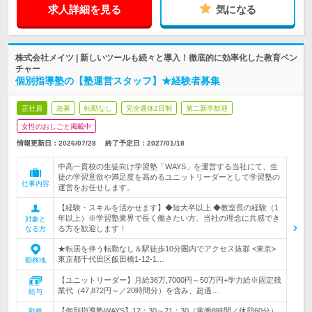
求人詳細を見る
気になる
株式会社メイツ | 新しいツールも続々と導入！徹底的に効率化した教育ベン
チャー
個別指導塾の【塾運営スタッフ】★経験者募集
正社員
急募
転勤なし
完全週休2日制
第二新卒歓迎
女性のおしごと掲載中
情報更新日：2026/07/28
終了予定日：
2027/01/18
中高一貫校の生徒向け学習塾「WAYS」を運営する当社にて、生
徒の学習意欲や満足度を高めるユニットリーダーとして学習塾の
仕事内容
運営をお任せします。
【経験・スキルを活かせます】◆短大卒以上 ◆教室長の経験（1
年以上）※学習塾業界で長く働きたい方、当社の理念に共感でき
対象と
る方を歓迎します！
なる方
★転居を伴う転勤なし＆駅徒歩10分圏内でアクセス抜群 <東京>
東京都千代田区飯田橋1-12-1…
勤務地
【ユニットリーダー】月給36万,7000円～50万円+学力給※固定残
業代（47,872円～／20時間分）を含み、超過…
給与
【個別指導塾WAYS】12：30～21：30（実働8時間／休憩60分）
勤務