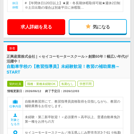
# 【年間休日120日以上】★夏・冬長期休暇取得可能★週休2日制
休日
休暇
※土日出勤の場合は別途平日に休暇取…
求人詳細を見る
気になる
新着
正興産業株式会社 | ＜セイコーモータースクール＞創業60年！幅広い年代が
活躍中！
自動車学校の【教習指導員】未経験歓迎！教習の補助業務～
START
契約社員
職種・業種未経験OK
転勤なし
学歴不問
情報更新日：2026/06/12
終了予定日：
2026/12/03
自動車教習所にて、教習指導員資格取得を目指しながら、教習の
補助業務をお任せします。
仕事内容
未経験・第二新卒歓迎！＜必須要件＞高卒以上、普通自動車免許
対象と
第一種をお持ちの方
なる方
セイコーモータースクール／埼玉県ふじみ野市市沢3-7-61 ※転勤