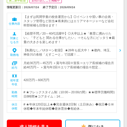
第二新卒歓迎
女性のおしごと掲載中
情報更新日：2026/07/24
終了予定日：
2026/09/24
【まずは民間学童の校舎運営から】◎イベントや習い事の企画・
スタッフ管理など担当★将来的にはエリアマネージャーなど会社
仕事内容
幹部候補も目指せます！
【経歴不問／20～40代活躍中】◎大卒以上★「教育に携わりた
い」「子どもと 関わる仕事がしたい」⇒そんな方にピッタリ★裁
対象と
量の大きさを楽しめます！
なる方
【転勤なし／UIターン歓迎】 ★26年も拡大中！ ★都内、埼玉、
神奈川の各校「えすこーと」で活躍！…
勤務地
月給30万円～45万円 ＋賞与年2回※室長⇒エリア長候補の場合月
給40万円～ ＋賞与年2回※エリア長候補の場合※想定…
給与
420万円～600万円
初年度
年収
# ★フレックスタイム制（10:00～20:00の間）★★標準労働時間1
勤務
時間
日8時間★コアタイム：14:…
# ★年休120日以上★◆完全週休2日制（土日休み）◆祝日◆ＧＷ
休日
休暇
休暇◆年末年始休暇◆産休育休◆有給休…
求人詳細を見る
気になる