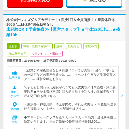
株式会社ウィズダムアカデミー | ＜面接1回＆全員面接！＞産育休取得
100％*土日休み*深夜勤務なし
未経験OK！学童保育の【運営スタッフ】★年休120日以上★残
業10h
正社員
職種・業種未経験OK
急募
転勤なし
学歴不問
第二新卒歓迎
女性のおしごと掲載中
情報更新日：2026/08/05
終了予定日：
2026/08/20
【残業少＆深夜勤務なし★育成ノウハウが充実♪】受付・問い合
わせ対応などの事務作業をはじめ、イベント企画など学童保育ス
仕事内容
クールの運営全般をお任せ
＼子どもと関わった経験がなくても大丈夫◎／【未経験・第二新
卒歓迎★学歴＆資格不問】◎人柄重視！中途入社の先輩多数♪月
対象と
収30万円台も目指せる
なる方
＜東京都・神奈川県・埼玉県内のいずれかの拠点＞ ※原則転居を
伴う異動はありません ※本配属先は適性…
勤務地
◆マネージャークラス月給30万円～35万円※能力・適性を考慮し
決定いたします。※固定残業代40時間相当分68,800…
給与