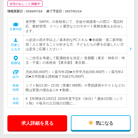
女性のおしごと掲載中
情報更新日：2026/07/24
終了予定日：
2027/01/14
進学塾「SAPIX」の各校舎にて、生徒や保護者への窓口・電話対
応、教材管理、イベント運営などのサポート業務全般をお任せし
仕事内容
ます。
≪必須≫四大卒以上／基本的なPCスキル ◆未経験・第二新卒歓
迎！人と接することが好きな方、子どもたちの夢を応援したい方
対象と
は是非ご応募ください！
なる方
＼ご自宅を考慮して配属校舎を決定／ 首都圏（東京・神奈川・埼
玉・千葉）の各校舎 【東京都】 東京都…
勤務地
月給268,400円～＋賞与年2回■大学卒月給268,400円～＋賞与年2
回■大学院修士課程修了月給275,000円…
給与
シフト制13:30～22:00（実働7.5時間）※季節講習やテストなどの
勤務
時間
際は変更の場合あり# ▼勤務…
# 【年間休日126日】2026年度予定# 《休日》* 週休2日制（シフ
休日
休暇
ト制）※毎月の土日祝の日数に…
求人詳細を見る
気になる