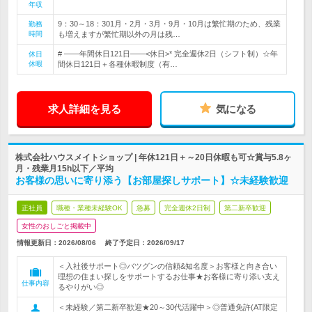
年収
9：30～18：301月・2月・3月・9月・10月は繁忙期のため、残業
勤務
時間
も増えますが繁忙期以外の月は残…
# ――年間休日121日――<休日>* 完全週休2日（シフト制）☆年
休日
休暇
間休日121日＋各種休暇制度（有…
求人詳細を見る
気になる
株式会社ハウスメイトショップ | 年休121日＋～20日休暇も可☆賞与5.8ヶ
月・残業月15h以下／平均
お客様の思いに寄り添う【お部屋探しサポート】☆未経験歓迎
正社員
職種・業種未経験OK
急募
完全週休2日制
第二新卒歓迎
女性のおしごと掲載中
情報更新日：2026/08/06
終了予定日：
2026/09/17
＜入社後サポート◎バツグンの信頼&知名度＞お客様と向き合い
理想の住まい探しをサポートするお仕事★お客様に寄り添い支え
仕事内容
るやりがい◎
＜未経験／第二新卒歓迎★20～30代活躍中＞◎普通免許(AT限定