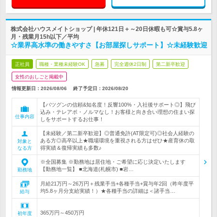
株式会社ハウスメイトショップ | 年休121日＋～20日休暇も可☆賞与5.8ヶ
月・残業月15h以下／平均
☆業界高水準の働きやすさ【お部屋探しサポート】☆未経験歓迎
正社員
職種・業種未経験OK
急募
完全週休2日制
第二新卒歓迎
女性のおしごと掲載中
情報更新日：2026/08/06
終了予定日：
2026/08/20
【バツグンの信頼&知名度！反響100%・入社後サポート◎】飛び
込み・テレアポ・ノルマなし！お客様と向き合い理想の住まい探
仕事内容
しをサポートするお仕事！
【未経験／第二新卒歓迎】◎普通免許(AT限定可)◎社会人経験の
ある方◎高卒以上★職場環境を重視される方はぜひ★産育休の取
対象と
得実績＆復帰実績も多数♪
なる方
※全国募集 ※勤務地は居住地・ご希望に応じ決定いたします
【勤務地一覧】 ■北海道(札幌市) ■岩…
勤務地
月給21万円～26万円＋残業手当+各種手当+賞与年2回（昨年度平
均5.8ヶ月分支給実績！）★各種手当の詳細は＜諸手当…
給与
365万円～450万円
初年度