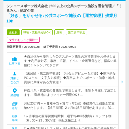
シンコースポーツ株式会社 | 500以上の公共スポーツ施設を運営管理／「く
るみん」認定企業
「好き」を活かせる♪公共スポーツ施設の【運営管理】残業月
10h
正社員
職種・業種未経験OK
急募
第二新卒歓迎
女性のおしごと掲載中
情報更新日：2026/07/28
終了予定日：
2026/09/28
★自治体から受託した公共スポーツ施設の運営管理をお任せしま
す ★利用者対応、事務、広報、イベント企画運営など、幅広い業
仕事内容
務にチャレンジできます
【未経験・第二新卒歓迎】【社会人デビューも応援】◆基本的な
PCスキル（文字入力程度）◆高卒以上 ◇スポーツ・健康・地域
対象と
貢献に興味がある方歓迎！
なる方
神奈川県・東京都の各施設で募集します。 希望を考慮して決定し
ます。 勤務地によりマイカー通勤OK！…
勤務地
月給23万円～＋各種手当＋賞与（年2回）※残業代は別途全額支
給いたします。【試用期間】2ヶ月の試用期間があります。試…
給与
1ヶ月単位の変形労働時間制（週平均40時間以内）※シフト制
勤務
時間
（6：30～23：30の間）※配属先により…
# ★週休2日制└シフト制・月8～9日休み◇有給休暇◇慶弔休暇◇
休日