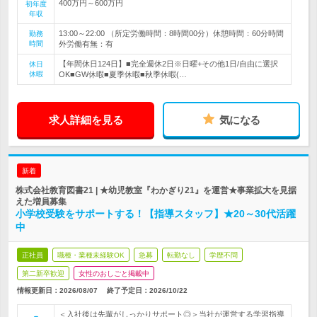
400万円～600万円
初年度
年収
13:00～22:00 （所定労働時間：8時間00分）休憩時間：60分時間
勤務
時間
外労働有無：有
【年間休日124日】■完全週休2日※日曜+その他1日/自由に選択
休日
休暇
OK■GW休暇■夏季休暇■秋季休暇(…
求人詳細を見る
気になる
新着
株式会社教育図書21 | ★幼児教室『わかぎり21』を運営★事業拡大を見据
えた増員募集
小学校受験をサポートする！【指導スタッフ】★20～30代活躍
中
正社員
職種・業種未経験OK
急募
転勤なし
学歴不問
第二新卒歓迎
女性のおしごと掲載中
情報更新日：2026/08/07
終了予定日：
2026/10/22
＜入社後は先輩がしっかりサポート◎＞当社が運営する学習指導