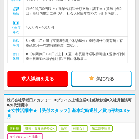
月給249,700円以上＋残業代別途全額支給＋諸手当＋賞与（年2
回）※社内規定に基づき、社会人経験年数やスキルを考慮…
給与
400万円～460万円
初年度
年収
8：45～17：45（実働8時間／休憩60分）※時間外労働有無：有
勤務
時間
※残業月平均20時間程度（2025…
# 【年間休日120日以上】★夏・冬長期休暇取得可能★週休2日制
休日
休暇
※土日出勤の場合は別途平日に休暇取…
求人詳細を見る
気になる
株式会社早稲田アカデミー | ■プライム上場企業■未経験歓迎■入社月相談可
■20代活躍中
★女性活躍中★【受付スタッフ】基本定時退社／賞与平均3.8ヶ
月
正社員
職種・業種未経験OK
急募
転勤なし
第二新卒歓迎
女性のおしごと掲載中