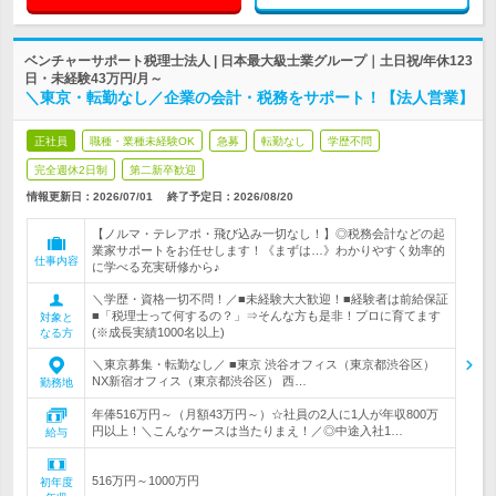
ベンチャーサポート税理士法人 | 日本最大級士業グループ｜土日祝/年休123
日・未経験43万円/月～
＼東京・転勤なし／企業の会計・税務をサポート！【法人営業】
正社員
職種・業種未経験OK
急募
転勤なし
学歴不問
完全週休2日制
第二新卒歓迎
情報更新日：2026/07/01
終了予定日：
2026/08/20
【ノルマ・テレアポ・飛び込み一切なし！】◎税務会計などの起
業家サポートをお任せします！《まずは…》わかりやすく効率的
仕事内容
に学べる充実研修から♪
＼学歴・資格一切不問！／■未経験大大歓迎！■経験者は前給保証
■「税理士って何するの？」⇒そんな方も是非！プロに育てます
対象と
(※成長実績1000名以上)
なる方
＼東京募集・転勤なし／ ■東京 渋谷オフィス（東京都渋谷区）
NX新宿オフィス（東京都渋谷区） 西…
勤務地
年俸516万円～（月額43万円～）☆社員の2人に1人が年収800万
円以上！＼こんなケースは当たりまえ！／◎中途入社1…
給与
516万円～1000万円
初年度