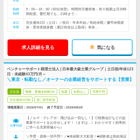
年収
9：00～18：00（60分休憩） 時間外労働有無：有※残業は月20時
勤務
時間
間程度。繁忙期でも、21時まで…
完全週休2日（土日）／祝日・年末年始／有給休暇／慶弔休暇産
休日
休暇
休・育休実績多数（累計80名以上取得）有休…
求人詳細を見る
気になる
ベンチャーサポート税理士法人 | 日本最大級士業グループ｜土日祝/年休123
日・未経験43万円/月～
＼東京・転勤なし／オーナーの企業経営をサポートする【営業】
正社員
職種・業種未経験OK
急募
転勤なし
学歴不問
完全週休2日制
第二新卒歓迎
情報更新日：2026/07/01
終了予定日：
2026/08/20
【ノルマ・テレアポ・飛び込み一切なし！】◎税務会計などの起
業家サポートをお任せします！《まずは…》わかりやすく効率的
仕事内容
に学べる充実研修から♪
＼学歴・資格一切不問！／■未経験大大歓迎！■経験者は前給保証