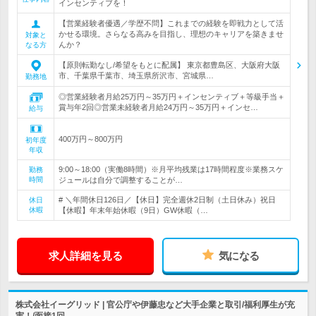
インセンティブを！
【営業経験者優遇／学歴不問】これまでの経験を即戦力として活
かせる環境。さらなる高みを目指し、理想のキャリアを築きませ
対象と
んか？
なる方
【原則転勤なし/希望をもとに配属】 東京都豊島区、大阪府大阪
市、千葉県千葉市、埼玉県所沢市、宮城県…
勤務地
◎営業経験者月給25万円～35万円＋インセンティブ＋等級手当＋
賞与年2回◎営業未経験者月給24万円～35万円＋インセ…
給与
400万円～800万円
初年度
年収
9:00～18:00（実働8時間）※月平均残業は17時間程度※業務スケ
勤務
時間
ジュールは自分で調整することが…
# ＼年間休日126日／【休日】完全週休2日制（土日休み）祝日
休日
休暇
【休暇】年末年始休暇（9日）GW休暇（…
求人詳細を見る
気になる
株式会社イーグリッド | 官公庁や伊藤忠など大手企業と取引/福利厚生が充