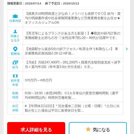
情報更新日：2026/07/14
終了予定日：
2026/10/12
【残業月10時間程度と少なめ！メリハリも抜群です◎】給与・賞
与の明細書作成や社会保険関連業務など労務業務全般をお任せ★
仕事内容
オフィスカジュアルOK
【育児等によるブランクがある方も歓迎！】◆勤怠や給与計算の
対象と
実務経験をお持ちの方 ◇女性比率7割♪20～40代が活躍中です。
なる方
【池袋駅から徒歩5分の好アクセス／転居を伴う転勤なし♪】 東
京都豊島区南池袋2-29-12 HF池…
勤務地
【月給】月給247,400円～281,200円＋残業代全額別途支給＋諸手
当＋賞与年2回（昨年度3.6か月分支給）※主…
給与
370万円～435万円
初年度
年収
9:00～18:00（休憩1時間）※1カ月単位の変形労働時間制（週平
勤務
時間
均40時間以内）時間外労働有無:…
# 【年間休日122日】* 完全週休二日制（土曜・日曜）└土日に出
休日
休暇
勤が生じた場合は平日に振替休日を取…
求人詳細を見る
気になる