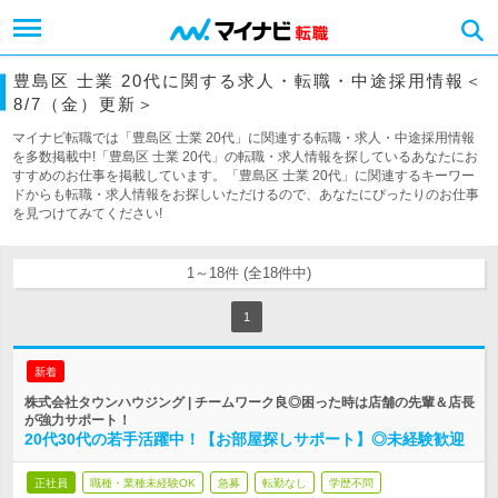
豊島区 士業 20代に関する求人・転職・中途採用情報＜
8/7（金）更新＞
マイナビ転職では「豊島区 士業 20代」に関連する転職・求人・中途採用情報
を多数掲載中!「豊島区 士業 20代」の転職・求人情報を探しているあなたにお
すすめのお仕事を掲載しています。「豊島区 士業 20代」に関連するキーワー
ドからも転職・求人情報をお探しいただけるので、あなたにぴったりのお仕事
を見つけてみてください!
1～18件 (全18件中)
1
新着
株式会社タウンハウジング | チームワーク良◎困った時は店舗の先輩＆店長
が強力サポート！
20代30代の若手活躍中！【お部屋探しサポート】◎未経験歓迎
正社員
職種・業種未経験OK
急募
転勤なし
学歴不問