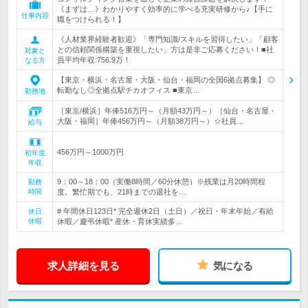
《まずは…》わかりやすく効率的に学べる充実研修から♪【手に
仕事内容
職をつけられる！】
《人材業界経験者歓迎》「専門知識/スキルを習得したい」「顧客
との信頼関係構築を重視したい」方は是非ご応募ください！■社
対象と
員平均年収:756.9万！
なる方
【東京・横浜・名古屋・大阪・仙台・福岡の全国6拠点募集】 ◎
転勤なし◎全拠点駅チカオフィス ■東京…
勤務地
［東京/横浜］年俸516万円～（月額43万円～）［仙台・名古屋・
大阪・福岡］年俸456万円～（月額38万円～）☆社員…
給与
456万円～1000万円
初年度
年収
9：00～18：00（実働8時間／60分休憩）※残業は月20時間程
勤務
時間
度。繁忙期でも、21時までの退社を…
# 年間休日123日* 完全週休2日（土日）／祝日・年末年始／有給
休日
休暇
休暇／慶弔休暇* 産休・育休実績多…
求人詳細を見る
気になる