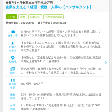
◆賞与6ヶ月◆家族旅行手当10万円
企業を支える！経理・税務・人事の【コンサルタント】
正社員
急募
転勤なし
完全週休2日制
情報更新日：2026/08/03
終了予定日：
2026/08/31
当社のクライアントの経理・税務・人事を支える！経験に応じて
幅広いコンサル業務を担当していただきます。
仕事内容
【大卒以上】●コンサルタント職を希望される方 ◎日商簿記資
格を保有している方は歓迎！ ◎税理士資格取得に向けての勉強
対象と
中の方も歓迎！
なる方
【転勤なし／富士見台駅より徒歩4分】 ◎交通費全額支給 東京都
中野区上鷺宮3-11-6 【在籍中ス…
勤務地
月給28万円～35万円＋賞与年2回（昨年実績6ヶ月分）※経験、能
力、年齢などを考慮のうえ決定します。※上記にはみなし…
給与
500万円～600万円
初年度
年収
9:30～18:00（休憩1時間）# 残業月10時間以内18:30にはほぼ全員
勤務
時間
退社しています！# ＜…
# ＜年間休日132日＞* 完全週休2日制（土日・祝日）* 祝日* GW
休日
休暇
休暇9日* 夏季休暇9日* …