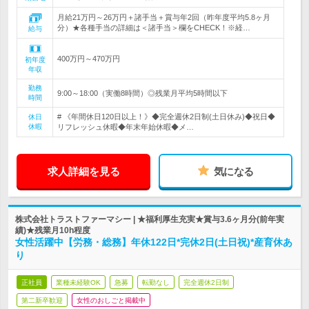
月給21万円～26万円＋諸手当＋賞与年2回（昨年度平均5.8ヶ月
分）★各種手当の詳細は＜諸手当＞欄をCHECK！※経…
給与
400万円～470万円
初年度
年収
勤務
9:00～18:00（実働8時間）◎残業月平均5時間以下
時間
# 《年間休日120日以上！》◆完全週休2日制(土日休み)◆祝日◆
休日
休暇
リフレッシュ休暇◆年末年始休暇◆メ…
求人詳細を見る
気になる
株式会社トラストファーマシー | ★福利厚生充実★賞与3.6ヶ月分(前年実
績)★残業月10h程度
女性活躍中【労務・総務】年休122日*完休2日(土日祝)*産育休あ
り
正社員
業種未経験OK
急募
転勤なし
完全週休2日制
第二新卒歓迎
女性のおしごと掲載中