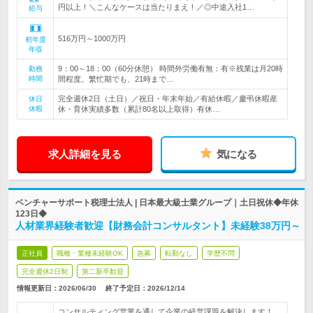
円以上！＼こんなケースは当たりまえ！／◎中途入社1…
給与
516万円～1000万円
初年度
年収
9：00～18：00（60分休憩） 時間外労働有無：有※残業は月20時
勤務
時間
間程度。繁忙期でも、21時まで…
完全週休2日（土日）／祝日・年末年始／有給休暇／慶弔休暇産
休日
休暇
休・育休実績多数（累計80名以上取得）有休…
求人詳細を見る
気になる
ベンチャーサポート税理士法人 | 日本最大級士業グループ｜土日祝休◆年休
123日◆
人材業界経験者歓迎【財務会計コンサルタント】未経験38万円～
正社員
職種・業種未経験OK
急募
転勤なし
学歴不問
完全週休2日制
第二新卒歓迎
情報更新日：2026/06/30
終了予定日：
2026/12/14
コンサルティング営業を通して企業の経営課題を解決します！