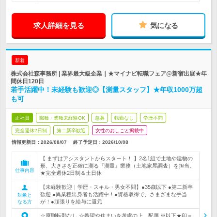
求人詳細を見る
気になる
新着
株式会社森事務所 | 業界最大級企業｜★マイナビ転職フェア@新宿出展★年
間休日120日
若手活躍中！未経験も歓迎◎【測量スタッフ】★年収1000万超
も可
正社員
職種・業種未経験OK
急募
転勤なし
学歴不問
完全週休2日制
第二新卒歓迎
女性のおしごと掲載中
情報更新日：2026/08/07
終了予定日：
2026/10/08
【 まずはアシスタントからスタート！ 】2名1組で土地や建物の
形、大きさを正確に測る『測量』業務（土地家屋調査）を担当。
仕事内容
★完全週休2日制＆土日休
【未経験歓迎｜学歴・スキル・男女不問】●35歳以下 ●第二新卒
歓迎 ●異業種出身者も活躍中！●資格取得で、さまざまな手当
対象と
が！●頑張りを給与に還元
なる方
☆原則転勤なし ☆希望や住まいを考慮の上、配属 ※以下★印＝