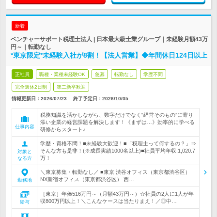
新着
ベンチャーサポート税理士法人 | 日本最大級士業グループ｜未経験月額43万
円～｜転勤なし
*東京限定*未経験入社が8割！【法人営業】◆年間休日124日以上
正社員
職種・業種未経験OK
急募
転勤なし
学歴不問
完全週休2日制
第二新卒歓迎
情報更新日：2026/07/23
終了予定日：
2026/10/05
税務知識を活かしながら、数字だけでなく“経営そのもの”に寄り
添い企業の経営課題を解決します！《まずは…》効率的に学べる
仕事内容
研修からスタート♪
学歴・資格不問！■未経験大歓迎！■「税理士って何するの？」⇒
そんな方も是非！(※成長実績1000名以上)■社員平均年収:1,020.7
対象と
万！
なる方
＼東京募集・転勤なし／ ■東京 渋谷オフィス（東京都渋谷区）
NX新宿オフィス（東京都渋谷区） 西…
勤務地
［東京］年俸516万円～（月額43万円～）☆社員の2人に1人が年
収800万円以上！＼こんなケースは当たりまえ！／◎中…
給与