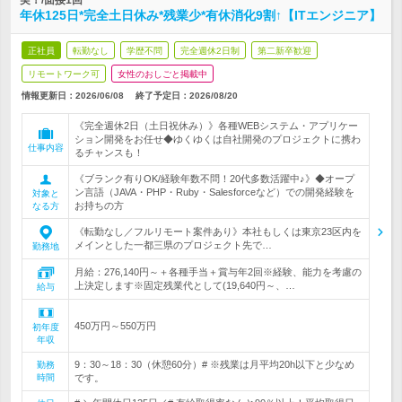
実！/面接1回
年休125日*完全土日休み*残業少*有休消化9割↑【ITエンジニア】
正社員
転勤なし
学歴不問
完全週休2日制
第二新卒歓迎
リモートワーク可
女性のおしごと掲載中
情報更新日：2026/06/08
終了予定日：
2026/08/20
《完全週休2日（土日祝休み）》各種WEBシステム・アプリケー
ション開発をお任せ◆ゆくゆくは自社開発のプロジェクトに携わ
仕事内容
るチャンスも！
《ブランク有りOK/経験年数不問！20代多数活躍中♪》◆オープ
ン言語（JAVA・PHP・Ruby・Salesforceなど）での開発経験を
対象と
お持ちの方
なる方
《転勤なし／フルリモート案件あり》本社もしくは東京23区内を
メインとした一都三県のプロジェクト先で…
勤務地
月給：276,140円～＋各種手当＋賞与年2回※経験、能力を考慮の
上決定します※固定残業代として(19,640円～、…
給与
450万円～550万円
初年度
年収
9：30～18：30（休憩60分）# ※残業は月平均20h以下と少なめ
勤務
時間
です。