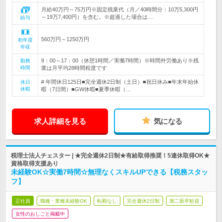
月給40万円～75万円※固定残業代（月／40時間分：10万5,300円
～19万7,400円）を含む。※超過した場合は…
給与
560万円～1250万円
初年度
年収
9：00～17：00（休憩1時間／実働7時間）※時間外労働あり※残
勤務
時間
業は月平均28時間程度です
# 年間休日125日■完全週休2日制（土日）■祝日休み■年末年始休
休日
休暇
暇（7日間）■GW休暇■夏季休暇（…
求人詳細を見る
気になる
税理士法人チェスター | ★完全週休2日制★有給取得推奨！5連休取得OK★
資格取得支援あり
未経験OK☆実働7時間☆無理なくスキルUPできる【税務スタッ
フ】
正社員
職種・業種未経験OK
転勤なし
完全週休2日制
第二新卒歓迎
女性のおしごと掲載中