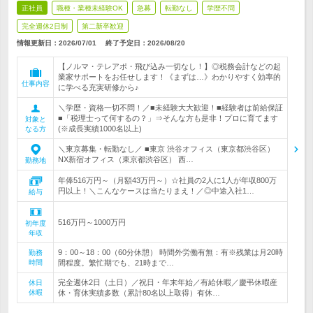
正社員
職種・業種未経験OK
急募
転勤なし
学歴不問
完全週休2日制
第二新卒歓迎
情報更新日：2026/07/01
終了予定日：
2026/08/20
【ノルマ・テレアポ・飛び込み一切なし！】◎税務会計などの起
業家サポートをお任せします！《まずは…》わかりやすく効率的
仕事内容
に学べる充実研修から♪
＼学歴・資格一切不問！／■未経験大大歓迎！■経験者は前給保証
■「税理士って何するの？」⇒そんな方も是非！プロに育てます
対象と
(※成長実績1000名以上)
なる方
＼東京募集・転勤なし／ ■東京 渋谷オフィス（東京都渋谷区）
NX新宿オフィス（東京都渋谷区） 西…
勤務地
年俸516万円～（月額43万円～）☆社員の2人に1人が年収800万
円以上！＼こんなケースは当たりまえ！／◎中途入社1…
給与
516万円～1000万円
初年度
年収
9：00～18：00（60分休憩） 時間外労働有無：有※残業は月20時
勤務
時間
間程度。繁忙期でも、21時まで…
完全週休2日（土日）／祝日・年末年始／有給休暇／慶弔休暇産
休日
休暇
休・育休実績多数（累計80名以上取得）有休…