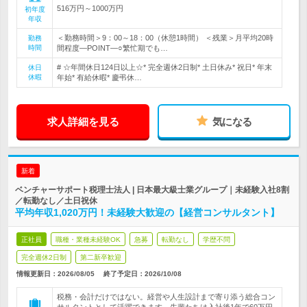
516万円～1000万円
初年度
年収
＜勤務時間＞9：00～18：00（休憩1時間） ＜残業＞月平均20時
勤務
時間
間程度―POINT―○繁忙期でも…
# ☆年間休日124日以上☆* 完全週休2日制* 土日休み* 祝日* 年末
休日
休暇
年始* 有給休暇* 慶弔休…
求人詳細を見る
気になる
新着
ベンチャーサポート税理士法人 | 日本最大級士業グループ｜未経験入社8割
／転勤なし／土日祝休
平均年収1,020万円！未経験大歓迎の【経営コンサルタント】
正社員
職種・業種未経験OK
急募
転勤なし
学歴不問
完全週休2日制
第二新卒歓迎
情報更新日：2026/08/05
終了予定日：
2026/10/08
税務・会計だけではない。経営や人生設計まで寄り添う総合コン