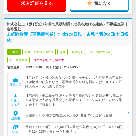
求人詳細を見る
気になる
株式会社上り坂 | 設立3年目で業績好調！成長を続ける建築・不動産企業｜
定時退社
未経験歓迎【不動産営業】年休124日以上★完全週休2日(土日祝
休)
正社員
職種・業種未経験OK
急募
転勤なし
完全週休2日制
第二新卒歓迎
女性のおしごと掲載中
情報更新日：2026/06/30
終了予定日：
2026/09/28
【テレアポ・飛び込みなし◎】都心を中心とした不動産の売買仲
介や物件の仕入れなど、不動産営業全般を幅広くお任せ！★未経
仕事内容
験スタートの先輩も活躍中
【未経験・第二新卒歓迎・応募者全員面接】≪必須≫◆40歳以下
☆★意欲や人柄を最重視した採用☆★「やってみたい」という思
対象と
いを全力で応援します！
なる方
☆転勤なし☆ 東京都豊島区北大塚2-15-9 ITY大塚ビル５階
勤務地
月給：240,000円～350,000円※固定残業代（20,000円～50,000円
／月11～21時間分）を含む※超…
給与