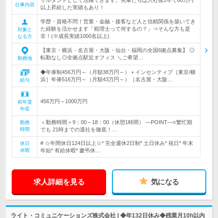
サルタントとして活躍できます。先輩たちは入社後1年で60万円
仕事内容
以上昇給した実績もあり！
学歴・資格不問！営業・金融・接客など人と信頼関係を築いてき
た経験を活かせます「税理士って何するの？」⇒そんな方も是
対象と
非！(※成長実績1000名以上)
なる方
【東京・横浜・名古屋・大阪・仙台・福岡の全国6拠点募集】 ◎
転勤なし◎全拠点駅近オフィス ＼ご希望…
勤務地
◆年俸制456万円～（月額38万円～）＋インセンティブ［東京/横
浜］年俸516万円～（月額43万円～）［名古屋・大阪…
給与
456万円～1000万円
初年度
年収
＜勤務時間＞9：00～18：00（休憩1時間） ―POINT―○繁忙期
勤務
時間
でも 21時までの退社を徹底！…
# ☆年間休日124日以上☆* 完全週休2日制* 土日休み* 祝日* 年末
休日
休暇
年始* 有給休暇* 慶弔休…
求人詳細を見る
気になる
ライト・コミュニケーションズ株式会社 | ◆年132日休み◆残業月10h以内