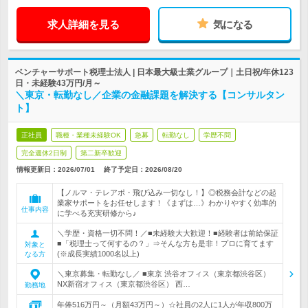
求人詳細を見る
気になる
ベンチャーサポート税理士法人 | 日本最大級士業グループ｜土日祝/年休123
日・未経験43万円/月～
＼東京・転勤なし／企業の金融課題を解決する【コンサルタン
ト】
正社員
職種・業種未経験OK
急募
転勤なし
学歴不問
完全週休2日制
第二新卒歓迎
情報更新日：2026/07/01
終了予定日：
2026/08/20
【ノルマ・テレアポ・飛び込み一切なし！】◎税務会計などの起
業家サポートをお任せします！《まずは…》わかりやすく効率的
仕事内容
に学べる充実研修から♪
＼学歴・資格一切不問！／■未経験大大歓迎！■経験者は前給保証
■「税理士って何するの？」⇒そんな方も是非！プロに育てます
対象と
(※成長実績1000名以上)
なる方
＼東京募集・転勤なし／ ■東京 渋谷オフィス（東京都渋谷区）
NX新宿オフィス（東京都渋谷区） 西…
勤務地
年俸516万円～（月額43万円～）☆社員の2人に1人が年収800万