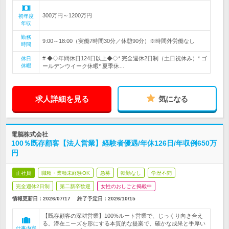
300万円～1200万円
初年度
年収
勤務
9:00～18:00（実働7時間30分／休憩90分）※時間外労働なし
時間
# ◆◇年間休日124日以上◆◇* 完全週休2日制（土日祝休み）* ゴ
休日
休暇
ールデンウイーク休暇* 夏季休…
求人詳細を見る
気になる
電脳株式会社
100％既存顧客【法人営業】経験者優遇/年休126日/年収例650万
円
正社員
職種・業種未経験OK
急募
転勤なし
学歴不問
完全週休2日制
第二新卒歓迎
女性のおしごと掲載中
情報更新日：2026/07/17
終了予定日：
2026/10/15
【既存顧客の深耕営業】100%ルート営業で、じっくり向き合え
る。潜在ニーズを形にする本質的な提案で、確かな成果と手厚い
仕事内容