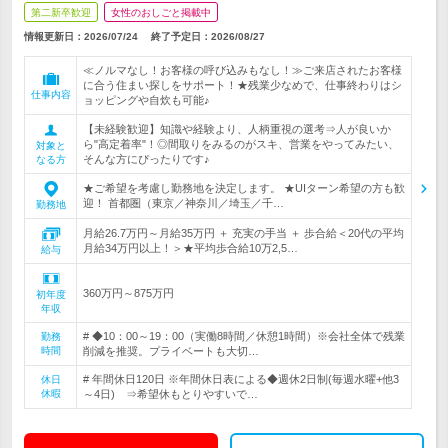
第二新卒歓迎
女性のおしごと掲載中
情報更新日：2026/07/24
終了予定日：
2026/08/27
≪ノルマなし！お客様の呼び込みもなし！≫ご来店されたお客様
に合う住まい探しをサポート！★残業少なめで、仕事終わりはシ
仕事内容
ョッピングや自炊も可能♪
【未経験歓迎】知識や経験より、人柄重視の選考⇒人が良いか
ら"高定着率"！◎間取りをみるのがスキ、営業をやってみたい、
対象と
そんな方にぴったりです♪
なる方
★ご希望を考慮し勤務地を決定します。 ★UIターン希望の方も歓
迎！ 首都圏（東京／神奈川／埼玉／千…
勤務地
月給26.7万円～月給35万円 ＋ 充実の手当 ＋ 歩合給＜20代の平均
月給34万円以上！＞★平均歩合給10万2,5…
給与
360万円～875万円
初年度
年収
# ◆10：00～19：00（実働8時間／休憩1時間）※会社全体で残業
勤務
時間
削減を推奨。プライベートも大切…
# 年間休日120日 ※年間休日表による◆週休2日制(毎週水曜+他3
休日
休暇
～4日) ⇒希望休もとりやすいで…