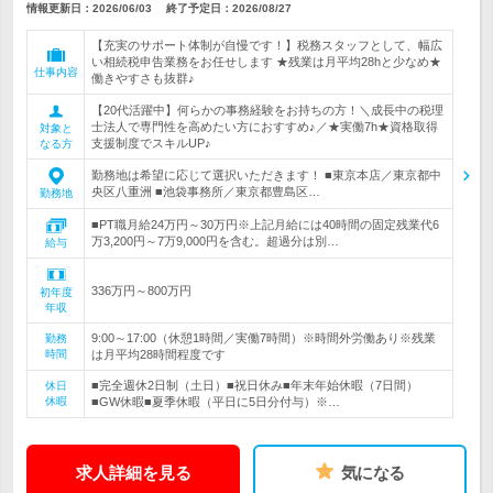
情報更新日：2026/06/03
終了予定日：
2026/08/27
【充実のサポート体制が自慢です！】税務スタッフとして、幅広
い相続税申告業務をお任せします ★残業は月平均28hと少なめ★
仕事内容
働きやすさも抜群♪
【20代活躍中】何らかの事務経験をお持ちの方！＼成長中の税理
士法人で専門性を高めたい方におすすめ♪／★実働7h★資格取得
対象と
支援制度でスキルUP♪
なる方
勤務地は希望に応じて選択いただきます！ ■東京本店／東京都中
央区八重洲 ■池袋事務所／東京都豊島区…
勤務地
■PT職月給24万円～30万円※上記月給には40時間の固定残業代6
万3,200円～7万9,000円を含む。超過分は別…
給与
336万円～800万円
初年度
年収
9:00～17:00（休憩1時間／実働7時間）※時間外労働あり※残業
勤務
時間
は月平均28時間程度です
■完全週休2日制（土日）■祝日休み■年末年始休暇（7日間）
休日
休暇
■GW休暇■夏季休暇（平日に5日分付与）※…
求人詳細を見る
気になる