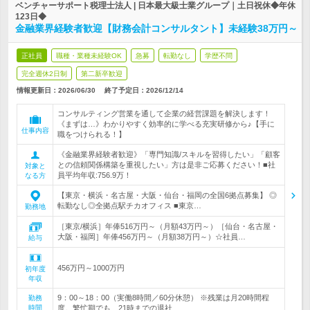
ベンチャーサポート税理士法人 | 日本最大級士業グループ｜土日祝休◆年休
123日◆
金融業界経験者歓迎【財務会計コンサルタント】未経験38万円～
正社員
職種・業種未経験OK
急募
転勤なし
学歴不問
完全週休2日制
第二新卒歓迎
情報更新日：2026/06/30
終了予定日：
2026/12/14
コンサルティング営業を通して企業の経営課題を解決します！
《まずは…》わかりやすく効率的に学べる充実研修から♪【手に
仕事内容
職をつけられる！】
《金融業界経験者歓迎》「専門知識/スキルを習得したい」「顧客
との信頼関係構築を重視したい」方は是非ご応募ください！■社
対象と
員平均年収:756.9万！
なる方
【東京・横浜・名古屋・大阪・仙台・福岡の全国6拠点募集】 ◎
転勤なし◎全拠点駅チカオフィス ■東京…
勤務地
［東京/横浜］年俸516万円～（月額43万円～）［仙台・名古屋・
大阪・福岡］年俸456万円～（月額38万円～）☆社員…
給与
456万円～1000万円
初年度
年収
9：00～18：00（実働8時間／60分休憩） ※残業は月20時間程
勤務
時間
度。繁忙期でも、21時までの退社…