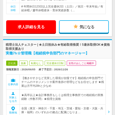
# 年間休日123日以上完全週休2日（土日）／祝日・年末年始／有
休日
休暇
給休暇／慶弔休暇産休・育休実績多数（…
求人詳細を見る
気になる
税理士法人チェスター | ★土日祝休み★有給取得推奨！5連休取得OK★資格
取得支援あり
実働7h☆管理職【相続税申告部門のマネージャー】
正社員
急募
転勤なし
完全週休2日制
女性のおしごと掲載中
情報更新日：2026/06/05
終了予定日：
2026/11/26
【働きやすさなど充実した環境が自慢です】相続税の申告部門で
チームのマネジメントや案件進捗の管理などをお任せします ★残
仕事内容
業は月平均28hと少なめ
★高卒以上★会計事務所もしくは税理士事務所での相続税の実務
対象と
経験（件数不問）★税理士資格
なる方
全国（東京・神奈川・千葉・埼玉・茨城・愛知・京都・大阪・兵
庫・福岡）のいずれかの拠点に配属になりま…
勤務地