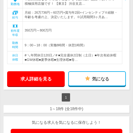
積極採用店舗です！ 【東京】 渋谷支店…
勤務地
月給：26万736円～60万円+賞与年2回+インセンティブ※経験・
年齢を考慮の上、決定いたします。※試用期間3ヶ月あ…
給与
350万円～800万円
初年度
年収
勤務
9：00～18：00（実働8時間・休憩1時間）
時間
# ＼年間休日120日／# ■完全週休2日制（土日）■年次有給休暇
休日
休暇
■GW休暇■夏季休暇■生理休暇■母…
求人詳細を見る
気になる
1
1～18件 (全18件中)
気になる求人を気になるに保存しよう！