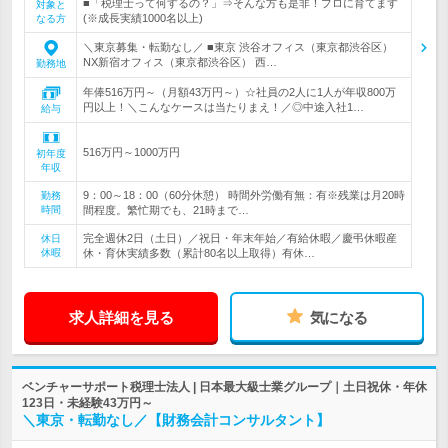
■「税理士って何するの？」⇒そんな方も是非！プロに育てます
対象と
(※成長実績1000名以上)
なる方
＼東京募集・転勤なし／ ■東京 渋谷オフィス（東京都渋谷区）
NX新宿オフィス（東京都渋谷区） 西…
勤務地
年俸516万円～（月額43万円～）☆社員の2人に1人が年収800万
円以上！＼こんなケースは当たりまえ！／◎中途入社1…
給与
516万円～1000万円
初年度
年収
9：00～18：00（60分休憩） 時間外労働有無：有※残業は月20時
勤務
時間
間程度。繁忙期でも、21時まで…
完全週休2日（土日）／祝日・年末年始／有給休暇／慶弔休暇産
休日
休暇
休・育休実績多数（累計80名以上取得）有休…
求人詳細を見る
気になる
ベンチャーサポート税理士法人 | 日本最大級士業グループ｜土日祝休・年休
123日・未経験43万円～
＼東京・転勤なし／【財務会計コンサルタント】