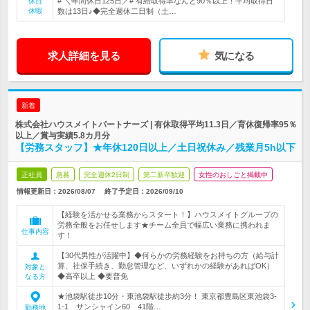
# ＼年間休日125日／# 有給取得率なんと90％以上！平均取得日
休日
休暇
数は13日♪◆完全週休二日制（土…
求人詳細を見る
気になる
新着
株式会社ハウスメイトパートナーズ | 有休取得平均11.3日／育休復帰率95％
以上／賞与実績5.8カ月分
【労務スタッフ】★年休120日以上／土日祝休み／残業月5h以下
正社員
急募
完全週休2日制
第二新卒歓迎
女性のおしごと掲載中
情報更新日：2026/08/07
終了予定日：
2026/09/10
【経験を活かせる業務からスタート！】ハウスメイトグループの
労務全般をお任せします★チーム全員で幅広い業務に携われま
仕事内容
す！
【30代男性が活躍中】◆何らかの労務経験をお持ちの方（給与計
算、社保手続き、勤怠管理など、いずれかの経験があればOK）
対象と
◆高卒以上 ◆要普免
なる方
★池袋駅徒歩10分・東池袋駅徒歩約3分！ 東京都豊島区東池袋3-
1-1 サンシャイン60 41階…
勤務地