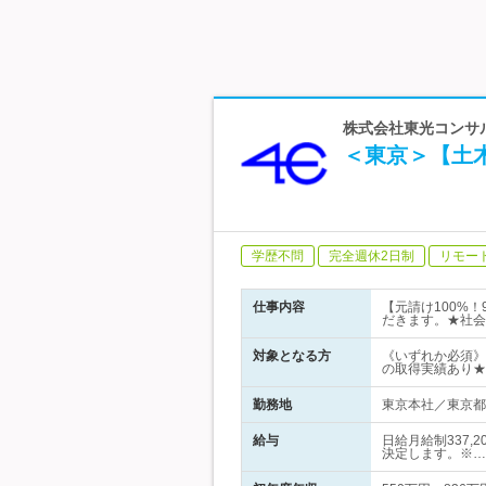
株式会社東光コンサル
＜東京＞【土木
学歴不問
完全週休2日制
リモー
仕事内容
【元請け100%
だきます。★社会
対象となる方
《いずれか必須》
の取得実績あり★
勤務地
東京本社／東京都豊
給与
日給月給制337,
決定します。※…