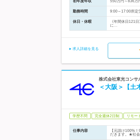
初年度年収
550万円～836万
勤務時間
9:00～17:0
休日・休暇
《年間休日121
に…
求人詳細を見る
株式会社東光コンサル
＜大阪＞【土木
学歴不問
完全週休2日制
リモー
仕事内容
【元請け100%
だきます。★社会