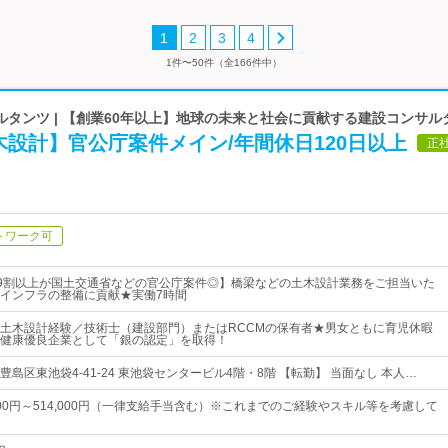
1
2
3
4
1件〜50件（全166件中）
タンツ | 【創業60年以上】地球の未来と社会に貢献する建設コンサル
設計】官公庁案件メイン/年間休日120日以上
正
トワーク可
！9割以上が国土交通省などの官公庁案件◎】橋梁などの土木設計業務をご担当いた
インフラの整備に貢献★実働7時間
土木設計経験／技術士（建設部門）またはRCCMの保有者★男女ともに育児休暇
健康優良企業として「銀の認定」を取得！
島区東池袋4-41-24 東池袋センタービル4階・8階 【転勤】 当面なし 本人…
200円～514,000円（一律支給手当含む）※これまでのご経験やスキル等を考慮して