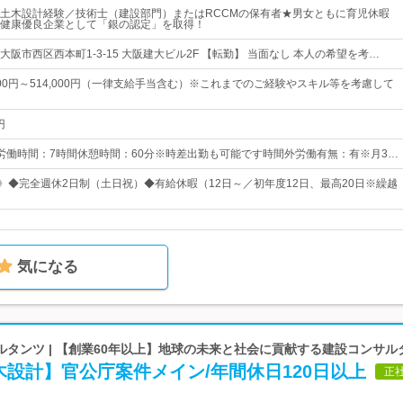
土木設計経験／技術士（建設部門）またはRCCMの保有者★男女ともに育児休暇
健康優良企業として「銀の認定」を取得！
阪市西区西本町1-3-15 大阪建大ビル2F 【転勤】 当面なし 本人の希望を考…
200円～514,000円（一律支給手当含む）※これまでのご経験やスキル等を考慮して
円
0所定労働時間：7時間休憩時間：60分※時差出勤も可能です時間外労働有無：有※月3…
日》◆完全週休2日制（土日祝）◆有給休暇（12日～／初年度12日、最高20日※繰越
気になる
タンツ | 【創業60年以上】地球の未来と社会に貢献する建設コンサル
設計】官公庁案件メイン/年間休日120日以上
正