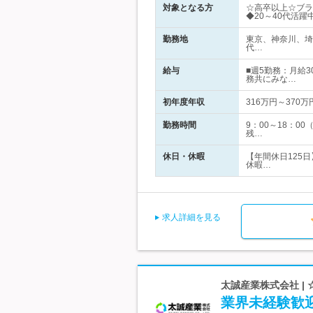
対象となる方
☆高卒以上☆ブラン
◆20～40代活躍
勤務地
東京、神奈川、埼
代…
給与
■週5勤務：月給3
務共にみな…
初年度年収
316万円～370万
勤務時間
9：00～18：
残…
休日・休暇
【年間休日125
休暇…
求人詳細を見る
太誠産業株式会社 |
業界未経験歓迎