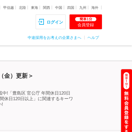
甲信越
北陸
東海
関西
中国
四国
九州
海外
簡単1分
ログイン
会員登録
中途採用をお考えの企業さまへ
ヘルプ
7（金）更新＞
!「豊島区 官公庁 年間休日120日
間休日120日以上」に関連するキーワ
!