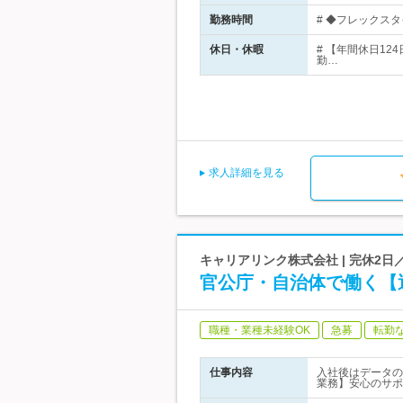
勤務時間
# ◆フレックスタ
休日・休暇
# 【年間休日12
勤…
求人詳細を見る
キャリアリンク株式会社 | 完休2
官公庁・自治体で働く【
職種・業種未経験OK
急募
転勤
仕事内容
入社後はデータの
業務】安心のサポ