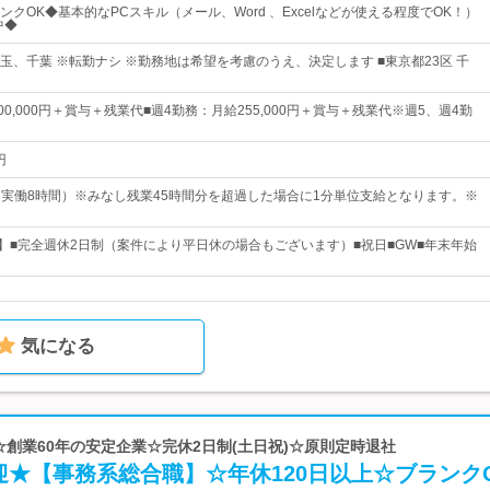
クOK◆基本的なPCスキル（メール、Word 、Excelなどが使える程度でOK！）
中◆
玉、千葉 ※転勤ナシ ※勤務地は希望を考慮のうえ、決定します ■東京都23区 千
00,000円＋賞与＋残業代■週4勤務：月給255,000円＋賞与＋残業代※週5、週4勤
円
00（実働8時間）※みなし残業45時間分を超過した場合に1分単位支給となります。※
日】■完全週休2日制（案件により平日休の場合もございます）■祝日■GW■年末年始
気になる
 ☆創業60年の安定企業☆完休2日制(土日祝)☆原則定時退社
★【事務系総合職】☆年休120日以上☆ブランク