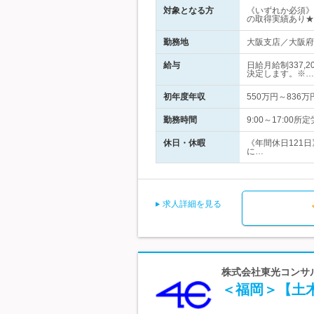
対象となる方
《いずれか必須》
の取得実績あり★
勤務地
大阪支店／大阪府大
給与
日給月給制337,
決定します。※…
初年度年収
550万円～836万
勤務時間
9:00～17:0
休日・休暇
《年間休日121
に…
求人詳細を見る
株式会社東光コンサル
＜福岡＞【土木