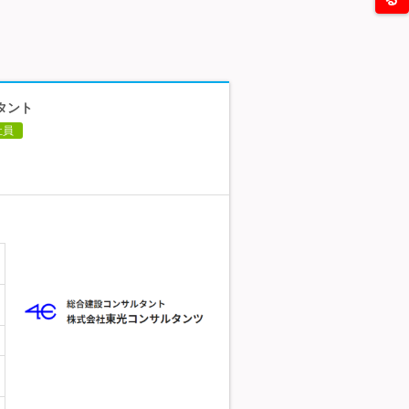
タント
社員