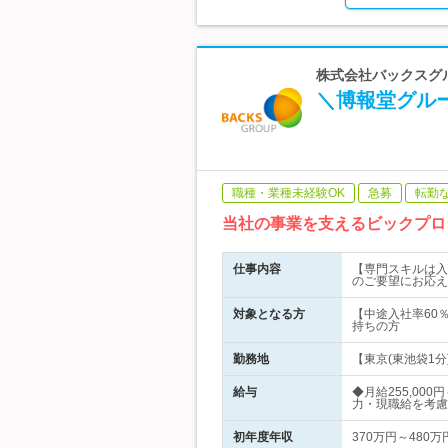
株式会社バックスグル
＼博報堂グル
職種・業種未経験OK
急募
転勤
当社の事業を支えるビックプロ
仕事内容
【専門スキルは入
のご要望にお応え
対象となる方
【中途入社率60
持ちの方
勤務地
【東京(東池袋1分
給与
◆月給255,00
力・現職給を考慮
初年度年収
370万円～480万