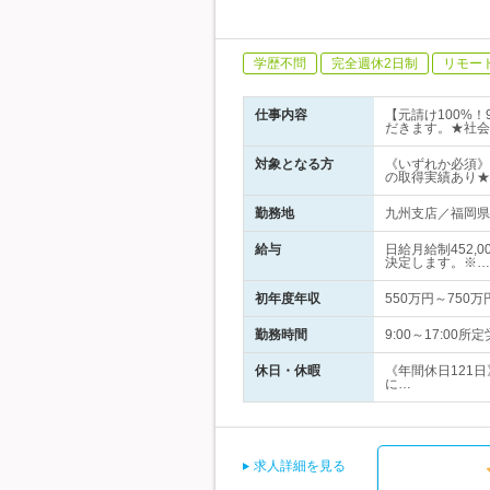
学歴不問
完全週休2日制
リモー
仕事内容
【元請け100%
だきます。★社会
対象となる方
《いずれか必須》
の取得実績あり★
勤務地
九州支店／福岡県福
給与
日給月給制452,
決定します。※…
初年度年収
550万円～750万
勤務時間
9:00～17:0
休日・休暇
《年間休日121
に…
求人詳細を見る