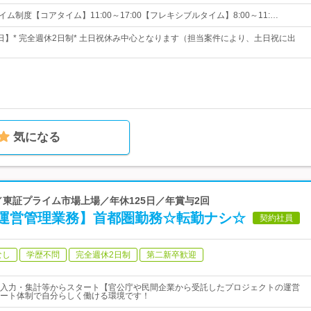
イム制度【コアタイム】11:00～17:00【フレキシブルタイム】8:00～11:…
4日】* 完全週休2日制* 土日祝休み中心となります（担当案件により、土日祝に出
気になる
日／東証プライム市場上場／年休125日／年賞与2回
運営管理業務】首都圏勤務☆転勤ナシ☆
契約社員
なし
学歴不問
完全週休2日制
第二新卒歓迎
入力・集計等からスタート【官公庁や民間企業から受託したプロジェクトの運営
ート体制で自分らしく働ける環境です！