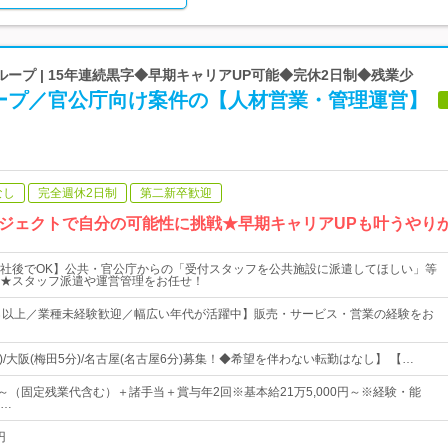
ープ | 15年連続黒字◆早期キャリアUP可能◆完休2日制◆残業少
ープ／官公庁向け案件の【人材営業・管理運営】
なし
完全週休2日制
第二新卒歓迎
ジェクトで自分の可能性に挑戦★早期キャリアUPも叶うやり
社後でOK】公共・官公庁からの「受付スタッフを公共施設に派遣してほしい」等
★スタッフ派遣や運営管理をお任せ！
％以上／業種未経験歓迎／幅広い年代が活躍中】販売・サービス・営業の経験をお
)/大阪(梅田5分)/名古屋(名古屋6分)募集！◆希望を伴わない転勤はなし】 【…
0円～（固定残業代含む）＋諸手当＋賞与年2回※基本給21万5,000円～※経験・能
…
円