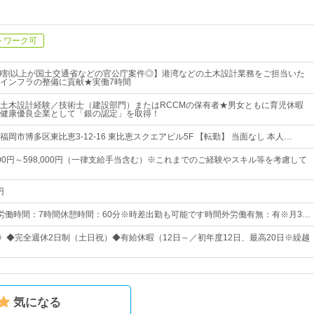
トワーク可
！9割以上が国土交通省などの官公庁案件◎】港湾などの土木設計業務をご担当いた
インフラの整備に貢献★実働7時間
土木設計経験／技術士（建設部門）またはRCCMの保有者★男女ともに育児休暇
健康優良企業として「銀の認定」を取得！
岡市博多区東比恵3-12-16 東比恵スクエアビル5F 【転勤】 当面なし 本人…
000円～598,000円（一律支給手当含む）※これまでのご経験やスキル等を考慮して
円
0所定労働時間：7時間休憩時間：60分※時差出勤も可能です時間外労働有無：有※月3…
日》◆完全週休2日制（土日祝）◆有給休暇（12日～／初年度12日、最高20日※繰越
気になる