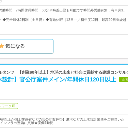
円
0所定労働時間：7時間休憩時間：60分※時差出勤も可能です時間外労働有無：有※月3…
日》◆完全週休2日制（土日祝）◆有給休暇（12日～／初年度12日、最高20日※繰越
気になる
タンツ | 【創業60年以上】地球の未来と社会に貢献する建設コンサル
設計】官公庁案件メイン/年間休日120日以上
正
トワーク可
！9割以上が国土交通省などの官公庁案件◎】港湾などの土木設計業務をご担当いた
インフラの整備に貢献★実働7時間