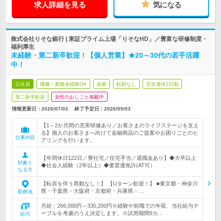
求人詳細を見る
気になる
株式会社りそな銀行 | 東証プライム上場「りそなHD」／豊富な研修制度・
福利厚生
未経験・第二新卒歓迎！【個人営業】★20～30代の若手活躍
中！
正社員
職種・業種未経験OK
急募
転勤なし
完全週休2日制
第二新卒歓迎
女性のおしごと掲載中
情報更新日：2026/07/03
終了予定日：
2026/09/03
【1～2か月間の充実研修あり／お客さまのライフステージを支え
る】個人のお客さまへ向けて金融商品のご提案やお困りごとのヒ
仕事内容
アリングを行います。
【年間休日122日／寮社宅／住宅手当／退職金あり】◆大卒以上
対象と
◆社会人経験（2年以上）◆要普通免許(AT可）
なる方
【転居を伴う異動なし！】 【Uターン歓迎！】 ■東京都・神奈川
県・千葉県・大阪府・京都府・兵庫県・…
勤務地
月給：266,000円～330,200円※経験や前職での年収、当社給与テ
ーブルを考慮のうえ決定します。※試用期間6カ…
給与