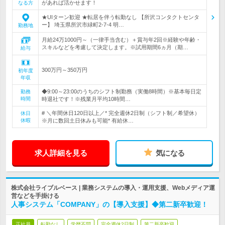
があれば活かせます！
なる方
★UIターン歓迎 ★転居を伴う転勤なし 【所沢コンタクトセンタ
ー】 埼玉県所沢市緑町2-7-4 明…
勤務地
月給24万1000円～（一律手当含む）＋賞与年2回※経験や年齢・
スキルなどを考慮して決定します。※試用期間6ヵ月（期…
給与
300万円～350万円
初年度
年収
◆9:00～23:00のうちのシフト制勤務（実働8時間）※基本毎日定
勤務
時間
時退社です！※残業月平均10時間…
# ＼年間休日120日以上／* 完全週休2日制（シフト制／希望休）
休日
休暇
※月に数回土日休みも可能* 有給休…
求人詳細を見る
気になる
株式会社ライブルベース | 業務システムの導入・運用支援、Webメディア運
営などを手掛ける
人事システム「COMPANY」の【導入支援】◆第二新卒歓迎！
正社員
転勤なし
学歴不問
完全週休2日制
第二新卒歓迎