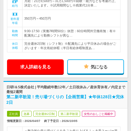
月給：23万9,500円～31万1,500円※経験・能力などを考慮の上、
決定いたします。※試用期間なし※残業代1分単…
給与
350万円～450万円
初年度
年収
9:00-17:50（実働7時間50分）休憩：60分時間外労働有無：有※
勤務
時間
配属先により勤務シフトが異な…
完全週休2日制（シフト制）※配属先により平日休みの場合がご
休日
休暇
ざいます・年次有給休暇（半日有給休暇制度あ…
求人詳細を見る
気になる
日研I＆S株式会社 | 平均勤続年数12年／土日祝休み／産休育休有／内定まで
最短2週間
第二新卒歓迎！売り場づくりの【企画営業】★年休128日★完休
2日
正社員
急募
完全週休2日制
第二新卒歓迎
女性のおしごと掲載中
情報更新日：2026/04/07
終了予定日：
2026/10/05
＜魅力的な売り場づくりを丸ごと作り上げる！＞大手スーパー等