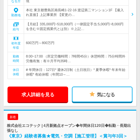
境
なる方
本社 東京都豊島区南長崎1-22-16 渡辺第二マンション1F 【雇入
れ直後】上記事業所 【変更の…
勤務地
【月給】335,000円~518,000円（一律固定手当:5,000円~8,000円
を含む※固定残業代とは別）※上記…
給与
600万円～800万円
初年度
年収
8:00~17:00 （所定労働時間：7時間45分）休憩時間：75分時間外
勤務
時間
労働有無：有※月平均35時…
# 年間休日：127日* 週休2日制（土日祝日）* 夏季休暇* 年末年始
休日
休暇
休暇* 有給休暇（年間10～…
求人詳細を見る
気になる
新着
株式会社エコテック | 4月新拠点オープン◆年間休日120日◆転勤・長期出
張なし
《東京》経験者募集★電気・空調【施工管理】＜賞与年3回＞