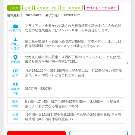
正社員
急募
完全週休2日制
第二新卒歓迎
女性のおしごと掲載中
情報更新日：2026/06/26
終了予定日：
2026/12/17
クライアント企業から委託された経費精算や請求支払、入金処理
などの経理業務およびメンバーサポートをお任せします。
仕事内容
第二新卒歓迎！＜必須＞経理の実務経験（年数不問）、または日
対象と
商簿記3級以上かつマネジメント経験をお持ちの方
なる方
北海道札幌市中央区南一条西四丁目20-5 エスワンビル または 北
海道札幌市中央区南一条東1丁目5…
勤務地
月給266,120円～388,180円※上記金額には、月20時間分の固定残
業代（45,620円～）が含まれます。超過…
給与
360万円～520万円
初年度
年収
9：00～17：50（所定労働時間7時間50分／休憩60分）※配属拠
勤務
時間
点により多少異なる場合あり※時間…
【年間休日121日】完全週休2日制 年末年始休暇 慶弔休暇 年次有
休日
休暇
給休暇（半日有給休暇制度あり）