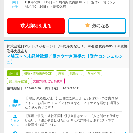
# ◆年間休日115日＋平均有給取得数10.5日・週休2日制（シフト
休日
休暇
制／月9～10日）・慶弔休暇 ・…
求人詳細を見る
気になる
株式会社日本テレメッセージ | 〈年功序列なし！〉＃有給取得率95％＃資格
取得支援あり
＜埼玉＞＼未経験歓迎／働きやすさ重視の【受付コンシェルジ
ュ】
正社員
職種・業種未経験OK
急募
転勤なし
学歴不問
第二新卒歓迎
女性のおしごと掲載中
情報更新日：2026/06/26
終了予定日：
2026/12/17
【8割が未経験入社！】店舗にご来店されたお客様へのご案内が
メイン。お店のディスプレイ作りなど、アイデアを活かす場面も
仕事内容
たくさんあります！
【学歴・性別・経験不問】必須条件はナシ！「人と関わる仕事が
したい」「誰かを喜ばせたい」そんな気持ちがあればOKです。
対象と
人物重視の採用です♪
なる方