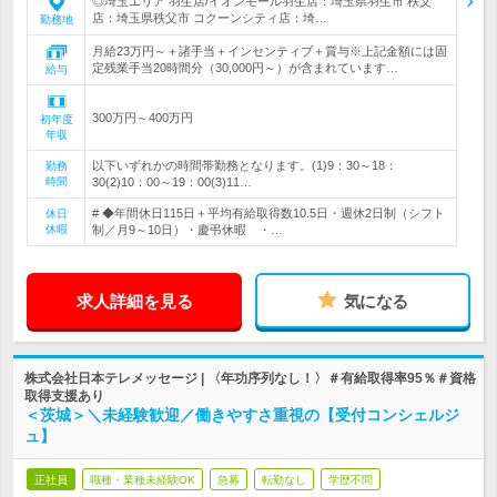
◎埼玉エリア 羽生店/イオンモール羽生店：埼玉県羽生市 秩父
店：埼玉県秩父市 コクーンシティ店：埼…
勤務地
月給23万円～＋諸手当＋インセンティブ＋賞与※上記金額には固
定残業手当20時間分（30,000円～）が含まれています…
給与
300万円～400万円
初年度
年収
以下いずれかの時間帯勤務となります。(1)9：30～18：
勤務
時間
30(2)10：00～19：00(3)11…
# ◆年間休日115日＋平均有給取得数10.5日・週休2日制（シフト
休日
休暇
制／月9～10日）・慶弔休暇 ・…
求人詳細を見る
気になる
株式会社日本テレメッセージ | 〈年功序列なし！〉＃有給取得率95％＃資格
取得支援あり
＜茨城＞＼未経験歓迎／働きやすさ重視の【受付コンシェルジ
ュ】
正社員
職種・業種未経験OK
急募
転勤なし
学歴不問