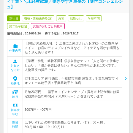
＜千葉＞＼未経験歓迎／働きやすさ重視の【受付コンシェルジ
ュ】
正社員
職種・業種未経験OK
急募
転勤なし
学歴不問
第二新卒歓迎
女性のおしごと掲載中
情報更新日：2026/06/26
終了予定日：
2026/12/17
【8割が未経験入社！】店舗にご来店されたお客様へのご案内が
メイン。お店のディスプレイ作りなど、アイデアを活かす場面も
仕事内容
たくさんあります！
【学歴・性別・経験不問】必須条件はナシ！「人と関わる仕事が
したい」「誰かを喜ばせたい」そんな気持ちがあればOKです。
対象と
人物重視の採用です♪
なる方
◎千葉エリア 南行徳店：千葉県市川市 浦安店：千葉県浦安市 イ
オンモール銚子店：千葉県銚子市 旭店…
勤務地
月給23万円～＋諸手当＋インセンティブ＋賞与※上記金額には固
定残業手当20時間分（30,000円～）が含まれています…
給与
300万円～400万円
初年度
年収
以下いずれかの時間帯勤務となります。(1)9：30～18：
勤務
時間
30(2)10：00～19：00(3)11…