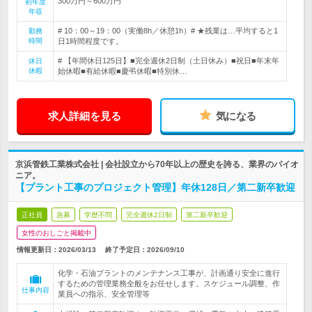
300万円～600万円
初年度
年収
# 10：00～19：00（実働8h／休憩1h）# ★残業は…平均すると1
勤務
時間
日1時間程度です。
# 【年間休日125日】■完全週休2日制（土日休み）■祝日■年末年
休日
休暇
始休暇■有給休暇■慶弔休暇■特別休…
求人詳細を見る
気になる
京浜管鉄工業株式会社 | 会社設立から70年以上の歴史を誇る、業界のパイオ
ニア。
【プラント工事のプロジェクト管理】年休128日／第二新卒歓迎
正社員
急募
学歴不問
完全週休2日制
第二新卒歓迎
女性のおしごと掲載中
情報更新日：2026/03/13
終了予定日：
2026/09/10
化学・石油プラントのメンテナンス工事が、計画通り安全に進行
するための管理業務全般をお任せします。スケジュール調整、作
仕事内容
業員への指示、安全管理等