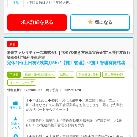
休暇
（下限日数は入社半年経過後…
求人詳細を見る
気になる
新着
陽光ファシリティーズ株式会社 | TOKYO働き方改革宣言企業*三井住友銀行
親密会社*福利厚生充実
完休2日(土日祝)*残業月5h↓*【施工管理】※施工管理有資格者
正社員
職種・業種未経験OK
転勤なし
完全週休2日制
第二新卒歓迎
リモートワーク可
情報更新日：2026/08/07
終了予定日：
2027/01/28
【◆年休120日◆40代・50代活躍中◆】主に銀行施設（支店・
寮・社宅など）での施工管理業務をお任せします。最初は先輩社
仕事内容
員のサポートからスタート！
《応募条件》高卒以上／普通自動車運転免許（AT限定可）／1級
対象と
もしくは2級建築施工管理をお持ちの方
なる方
【★転勤無し★大塚駅・東池袋駅徒歩7分★直行直帰OK★リモー