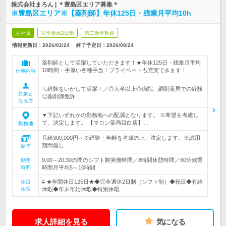
株式会社まろん | ＊豊島区エリア募集＊
※豊島区エリア※【薬剤師】年休125日・残業月平均10h
正社員
完全週休2日制
第二新卒歓迎
情報更新日：2026/02/24
終了予定日：
2026/08/24
薬剤師として活躍していただきます！★年休125日・残業月平均
10時間・手厚い各種手当！プライベートも充実できます！
仕事内容
＼経験をいかして活躍！／◎大卒以上◎病院、調剤薬局での経験
対象と
◎薬剤師免許
なる方
▼下記いずれかの勤務地への配属となります。 ※希望を考慮し
て、決定します。 【マロン薬局目白店】…
勤務地
月給300,000円～※経験・年齢を考慮の上、決定します。※試用
期間無し
給与
9:00～20:30の間のシフト制実働時間／8時間休憩時間／60分残業
勤務
時間
時間月平均5～10時間
# ★年間休日125日★◆完全週休2日制（シフト制）◆祝日◆有給
休日
休暇
休暇◆年末年始休暇◆特別休暇
求人詳細を見る
気になる