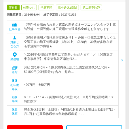
正社員
転勤なし
学歴不問
完全週休2日制
第二新卒歓迎
情報更新日：2026/08/04
終了予定日：
2027/01/25
【専門性を高められる／東京の新拠点オープニングスタッフ】電
気設備・空調設備の施工現場の管理業務全般をお任せします。
仕事内容
【経験者採用／資格取得支援あり】＜必須＞◎電気工事もしくは
空調工事の施工管理経験（3年以上） ◎20代～30代が多数在籍！
対象と
若手活躍中の職場★
なる方
＼2026年4月新設事務所にて勤務いただきます！／ 【関東支店
東京事務所】 東京都豊島区南池袋2…
勤務地
月給 276,640円～419,700円※上記には固定残業代34,140円～
52,800円(20時間分)を含み、超過…
給与
420万円～660万円
初年度
年収
8：15～17：45（実働8時間／休憩90分）※月平均残業時間：30
勤務
時間
時間以下
完全週休2日制（土日祝）└祝日のある週の土曜は出勤日(年7回・
休日
休暇
月1回まで)夏季休暇年末年始休暇産前・…