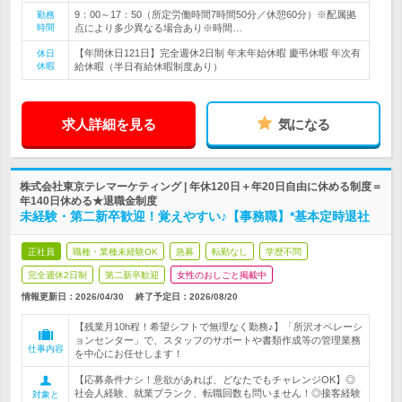
9：00～17：50（所定労働時間7時間50分／休憩60分）※配属拠
勤務
時間
点により多少異なる場合あり※時間…
【年間休日121日】完全週休2日制 年末年始休暇 慶弔休暇 年次有
休日
休暇
給休暇（半日有給休暇制度あり）
求人詳細を見る
気になる
株式会社東京テレマーケティング | 年休120日＋年20日自由に休める制度＝
年140日休める★退職金制度
未経験・第二新卒歓迎！覚えやすい♪【事務職】*基本定時退社
正社員
職種・業種未経験OK
急募
転勤なし
学歴不問
完全週休2日制
第二新卒歓迎
女性のおしごと掲載中
情報更新日：2026/04/30
終了予定日：
2026/08/20
【残業月10h程！希望シフトで無理なく勤務♪】「所沢オペレーシ
ョンセンター」で、スタッフのサポートや書類作成等の管理業務
仕事内容
を中心にお任せします！
【応募条件ナシ！意欲があれば、どなたでもチャレンジOK】◎
社会人経験、就業ブランク、転職回数も問いません！◎接客経験
対象と