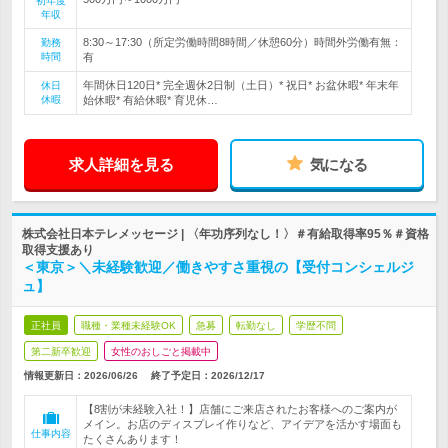
初年度
年収
8:30～17:30（所定労働時間8時間／休憩60分）時間外労働有無：
勤務
時間
有
年間休日120日* 完全週休2日制（土日）* 祝日* お盆休暇* 年末年
休日
休暇
始休暇* 有給休暇* 育児休…
求人詳細を見る
気になる
株式会社日本テレメッセージ | 〈年功序列なし！〉＃有給取得率95％＃資格
取得支援あり
＜東京＞＼未経験歓迎／働きやすさ重視の【受付コンシェルジ
ュ】
正社員
職種・業種未経験OK
急募
転勤なし
学歴不問
第二新卒歓迎
女性のおしごと掲載中
情報更新日：2026/06/26
終了予定日：
2026/12/17
【8割が未経験入社！】店舗にご来店されたお客様へのご案内が
メイン。お店のディスプレイ作りなど、アイデアを活かす場面も
仕事内容
たくさんあります！