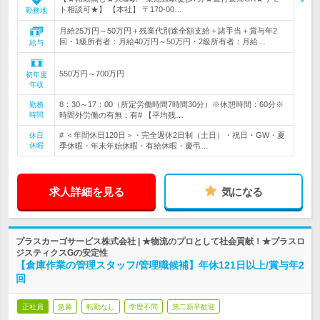
ト相談可★】 【本社】 〒170-00…
勤務地
月給25万円～50万円＋残業代別途全額支給＋諸手当＋賞与年2
回・1級所有者：月給40万円～50万円・2級所有者：月給…
給与
550万円～700万円
初年度
年収
8：30～17：00（所定労働時間7時間30分）※休憩時間：60分※
勤務
時間
時間外労働の有無：有# 【平均残…
# ＜年間休日120日＞・完全週休2日制（土日）・祝日・GW・夏
休日
休暇
季休暇・年末年始休暇・有給休暇・慶弔…
求人詳細を見る
気になる
プラスカーゴサービス株式会社 | ★物流のプロとして社会貢献！★プラスロ
ジスティクスGの安定性
【倉庫作業の管理スタッフ/管理職候補】年休121日以上/賞与年2
回
正社員
急募
転勤なし
学歴不問
第二新卒歓迎