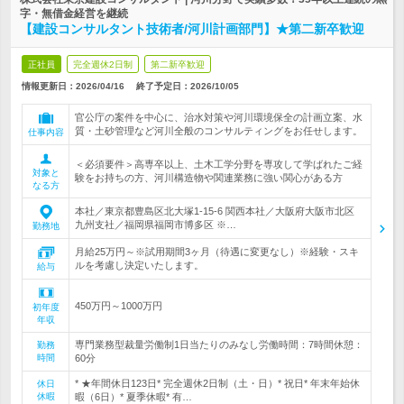
字・無借金経営を継続
【建設コンサルタント技術者/河川計画部門】★第二新卒歓迎
正社員
完全週休2日制
第二新卒歓迎
情報更新日：2026/04/16
終了予定日：
2026/10/05
官公庁の案件を中心に、治水対策や河川環境保全の計画立案、水
質・土砂管理など河川全般のコンサルティングをお任せします。
仕事内容
＜必須要件＞高専卒以上、土木工学分野を専攻して学ばれたご経
対象と
験をお持ちの方、河川構造物や関連業務に強い関心がある方
なる方
本社／東京都豊島区北大塚1-15-6 関西本社／大阪府大阪市北区
九州支社／福岡県福岡市博多区 ※…
勤務地
月給25万円～※試用期間3ヶ月（待遇に変更なし）※経験・スキ
ルを考慮し決定いたします。
給与
450万円～1000万円
初年度
年収
専門業務型裁量労働制1日当たりのみなし労働時間：7時間休憩：
勤務
時間
60分
* ★年間休日123日* 完全週休2日制（土・日）* 祝日* 年末年始休
休日
休暇
暇（6日）* 夏季休暇* 有…