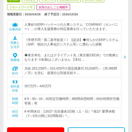
リモートワーク可
女性のおしごと掲載中
情報更新日：2026/04/28
終了予定日：
2026/10/26
人事給与ERPパッケージの人事システム「COMPANY（カンパニ
ー）」の導入支援業務や対応業務を行っていただきます。
仕事内容
《学歴不問・第二新卒歓迎！》【必須】◆何らかのERPシステム
対象と
（SAP、他社の人事会計システム等）に携わった経験
なる方
◆東京本社、またはクライアント先（東京都23区内）での勤務と
なります ※転勤はございません 【本社…
勤務地
月給 253,230円～310,425円※固定残業代 53,638円～（35.0時間
／月）を含む 超過分は別途支給※…
給与
357万円～430万円
初年度
年収
# 9：00～18：00所定労働時間：8時間休憩時間：60分時間外労働
勤務
時間
有無：有
# 年間休日：126日* 完全週休2日制（土・日）* 祝日* 夏季休暇
休日
休暇
（7～9月の間に3日間取得）*…