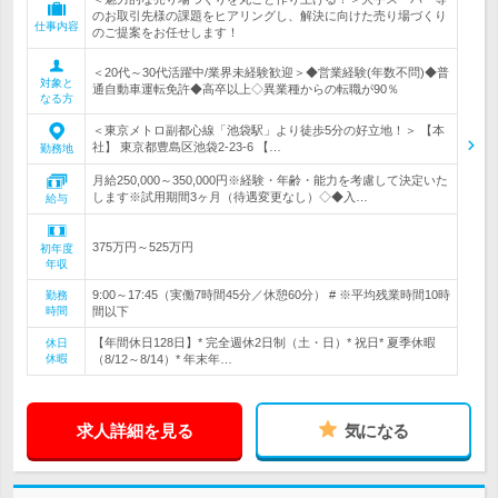
のお取引先様の課題をヒアリングし、解決に向けた売り場づくり
仕事内容
のご提案をお任せします！
＜20代～30代活躍中/業界未経験歓迎＞◆営業経験(年数不問)◆普
対象と
通自動車運転免許◆高卒以上◇異業種からの転職が90％
なる方
＜東京メトロ副都心線「池袋駅」より徒歩5分の好立地！＞ 【本
社】 東京都豊島区池袋2-23-6 【…
勤務地
月給250,000～350,000円※経験・年齢・能力を考慮して決定いた
します※試用期間3ヶ月（待遇変更なし）◇◆入…
給与
375万円～525万円
初年度
年収
9:00～17:45（実働7時間45分／休憩60分） # ※平均残業時間10時
勤務
時間
間以下
【年間休日128日】* 完全週休2日制（土・日）* 祝日* 夏季休暇
休日
休暇
（8/12～8/14）* 年末年…
求人詳細を見る
気になる