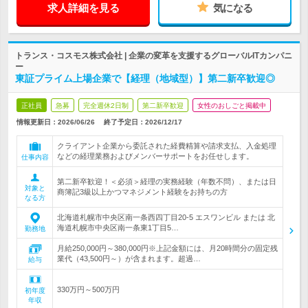
求人詳細を見る
気になる
トランス・コスモス株式会社 | 企業の変革を支援するグローバルITカンパニ
ー
東証プライム上場企業で【経理（地域型）】第二新卒歓迎◎
正社員
急募
完全週休2日制
第二新卒歓迎
女性のおしごと掲載中
情報更新日：2026/06/26
終了予定日：
2026/12/17
クライアント企業から委託された経費精算や請求支払、入金処理
などの経理業務およびメンバーサポートをお任せします。
仕事内容
第二新卒歓迎！＜必須＞経理の実務経験（年数不問）、または日
対象と
商簿記3級以上かつマネジメント経験をお持ちの方
なる方
北海道札幌市中央区南一条西四丁目20-5 エスワンビル または 北
海道札幌市中央区南一条東1丁目5…
勤務地
月給250,000円～380,000円※上記金額には、月20時間分の固定残
業代（43,500円～）が含まれます。超過…
給与
330万円～500万円
初年度
年収