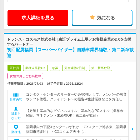
求人詳細を見る
気になる
トランス・コスモス株式会社 | 東証プライム上場／お客様企業のDXを支援
するパートナー
初回配属福岡【スーパーバイザー】自動車業界経験・第二新卒歓
迎
正社員
業種未経験OK
急募
完全週休2日制
第二新卒歓迎
女性のおしごと掲載中
情報更新日：2026/07/03
終了予定日：
2026/12/24
コンタクトセンターのリーダーやSV候補として、メンバーの教育
やシフト管理、クライアントへの報告や集計業務などをお任せ！
仕事内容
【必須】基本的なビジネススキル、基本的なPCスキル（業界未
対象と
経験、マネジメント未経験OK！第二新卒歓迎）
なる方
福岡県内の下記3センターいずれか ・CXスクエア博多東（福岡県
福岡市博多区） ・CXスクエア天神（…
勤務地