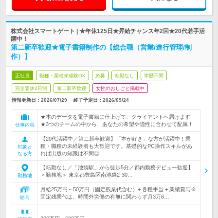
株式会社スマートゲート | ★年休125日★昇給チャンス年2回★20代若手活
躍中！
第二新卒歓迎★電子書籍制作の【総合職（営業/進行管理/制
作）】
正社員
職種・業種未経験OK
急募
転勤なし
学歴不問
完全週休2日制
第二新卒歓迎
女性のおしごと掲載中
情報更新日：2026/07/29
終了予定日：
2026/09/24
★本のデータを電子書籍に仕上げて、クライアントへ届けます
★3つのチームの中から、あなたの希望や適性に合わせて配属！
仕事内容
【20代活躍中／第二新卒歓迎】「本が好き」な方が活躍中！業
種・職種の未経験者も大歓迎です。基礎的なPC操作スキルがあ
対象と
れば出版の知識は不問◎
なる方
【転勤なし／「池袋駅」から徒歩5分／都内勤務デビュー歓迎】
＜勤務地＞ 東京都豊島区南池袋2-30…
勤務地
月給25万円～50万円（固定残業代含む）+ 各種手当 + 業績賞与※
固定残業代は、時間外労働の有無に関わらず月3万6…
給与