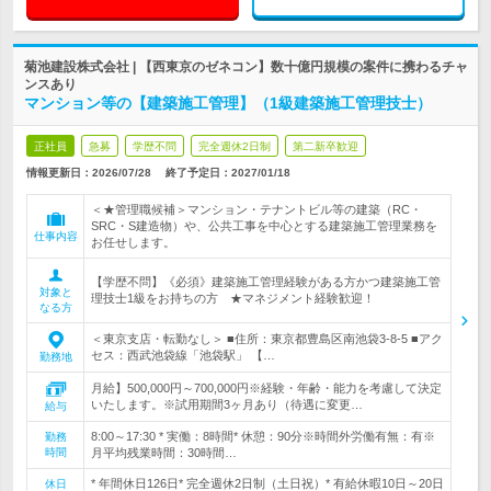
菊池建設株式会社 | 【西東京のゼネコン】数十億円規模の案件に携わるチャ
ンスあり
マンション等の【建築施工管理】（1級建築施工管理技士）
正社員
急募
学歴不問
完全週休2日制
第二新卒歓迎
情報更新日：2026/07/28
終了予定日：
2027/01/18
＜★管理職候補＞マンション・テナントビル等の建築（RC・
SRC・S建造物）や、公共工事を中心とする建築施工管理業務を
仕事内容
お任せします。
【学歴不問】《必須》建築施工管理経験がある方かつ建築施工管
対象と
理技士1級をお持ちの方 ★マネジメント経験歓迎！
なる方
＜東京支店・転勤なし＞ ■住所：東京都豊島区南池袋3-8-5 ■アク
セス：西武池袋線「池袋駅」 【…
勤務地
月給】500,000円～700,000円※経験・年齢・能力を考慮して決定
いたします。※試用期間3ヶ月あり（待遇に変更…
給与
8:00～17:30 * 実働：8時間* 休憩：90分※時間外労働有無：有※
勤務
時間
月平均残業時間：30時間…
* 年間休日126日* 完全週休2日制（土日祝）* 有給休暇10日～20日
休日