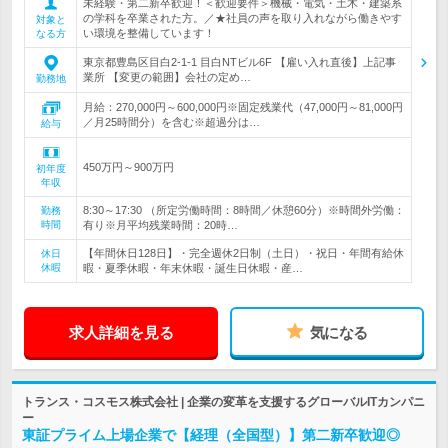
未経験・第二新卒歓迎！＜歓迎要件＞機械・電気・土木・建築系
の学科を卒業された方。／★社員の声を取り入れながら働きやす
対象と
い環境を整備しています！
なる方
東京都豊島区目白2-1-1 目白NTビル6F 【雇い入れ直後】上記事
業所 【変更の範囲】会社の定め…
勤務地
月給：270,000円～600,000円※固定残業代（47,000円～81,000円
／月25時間分）を含む※超過分は…
給与
450万円～900万円
初年度
年収
8:30～17:30 （所定労働時間：8時間／休憩60分）※時間外労働：
勤務
時間
有り※月平均残業時間：20時…
【年間休日128日】・完全週休2日制（土日）・祝日・年間有給休
休日
休暇
暇・夏季休暇・年末休暇・誕生日休暇・産…
求人詳細を見る
気になる
トランス・コスモス株式会社 | 企業の変革を支援するグローバルITカンパニ
ー
東証プライム上場企業で【経理（全国型）】第二新卒歓迎◎