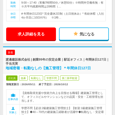
9:00～17:40（実働7時間50分／休憩50分）※時間外労働有無：有
勤務
時間
※月平均残業時間は20時間（…
# 年間休日123日* 完全週休2日制（土日祝休み）* 有給休暇（入社
休日
休暇
4か月目に10日付与） ※1時…
求人詳細を見る
気になる
新着
渡邊建設株式会社 | 創業99年の安定企業｜駅近オフィス｜年間休日127日｜
手当充実
地域密着・転勤なしの【施工管理】＊年間休日127日
正社員
急募
転勤なし
学歴不問
第二新卒歓迎
情報更新日：2026/05/11
終了予定日：
2026/10/12
【資格取得支援や技術力向上を目指せる職場】建築施工管理とし
て、オフィスビルやマンションなどの品質・安全・工程管理を担
仕事内容
当します。
学歴不問【必須:2級建築施工管理技士】【歓迎:1級建築施工管理
技士】◆40～70代の建築施工経験者が活躍中◆転勤なし・安定環
対象と