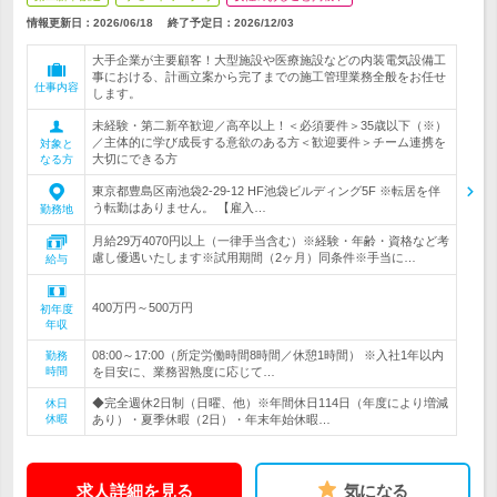
情報更新日：2026/06/18
終了予定日：
2026/12/03
大手企業が主要顧客！大型施設や医療施設などの内装電気設備工
事における、計画立案から完了までの施工管理業務全般をお任せ
仕事内容
します。
未経験・第二新卒歓迎／高卒以上！＜必須要件＞35歳以下（※）
／主体的に学び成長する意欲のある方＜歓迎要件＞チーム連携を
対象と
大切にできる方
なる方
東京都豊島区南池袋2-29-12 HF池袋ビルディング5F ※転居を伴
う転勤はありません。 【雇入…
勤務地
月給29万4070円以上（一律手当含む）※経験・年齢・資格など考
慮し優遇いたします※試用期間（2ヶ月）同条件※手当に…
給与
400万円～500万円
初年度
年収
08:00～17:00（所定労働時間8時間／休憩1時間） ※入社1年以内
勤務
時間
を目安に、業務習熟度に応じて…
◆完全週休2日制（日曜、他）※年間休日114日（年度により増減
休日
休暇
あり）・夏季休暇（2日）・年末年始休暇…
求人詳細を見る
気になる