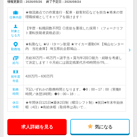
情報更新日：2026/05/26
終了予定日：
2026/08/24
★物流拠点での作業進行・配車・顧客対応などを担当★将来の管
理職候補としてキャリアを描けます！
仕事内容
【学歴・転職回数不問】◎意欲を重視した採用！（フォークリフ
対象と
ト運転技能者資格必須）
なる方
★転勤なし ★U・Iターン歓迎 ★マイカー通勤OK 【鳩山センター
内 当社倉庫】 埼玉県比企郡鳩山…
勤務地
月給30万円～45万円＋諸手当＋賞与年2回◎能力・経験を考慮し
て決定します！※月給には固定残業代月45時間分/76,…
給与
420万円～630万円
初年度
年収
下記いずれかの勤務時間となります。◆8：00～17：00（実働8
勤務
時間
時間／休憩1時間）◆9：00～18：…
★年間休日121日■週休2日制（曜日シフト制）■祝日■年末年始休
休日
休暇
暇（4日）■有給休暇（取得率は高いで…
求人詳細を見る
気になる