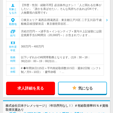
【学歴・性別・経験不問】必須条件はナシ！「人と関わる仕事が
したい」「誰かを喜ばせたい」そんな気持ちがあればOKです。
対象と
人物重視の採用です♪
なる方
◎東京エリア 葛西店/西葛西店：東京都江戸川区 二子玉川店/千歳
船橋店/経堂駅前店：東京都世田谷区…
勤務地
月給23万円～＋諸手当＋インセンティブ＋賞与※上記金額には固
定残業手当12時間分（20,000円～）が含まれています…
給与
300万円～400万円
初年度
年収
以下いずれかの時間帯勤務となります。(1)9：30～18：
勤務
時間
30(2)10：00～19：00(3)11…
# ◆年間休日115日＋平均有給取得数10.5日・週休2日制（シフト
休日
休暇
制／月9～10日）・慶弔休暇 ・…
求人詳細を見る
気になる
株式会社日本テレメッセージ | 〈年功序列なし！〉＃有給取得率95％＃資格
取得支援あり