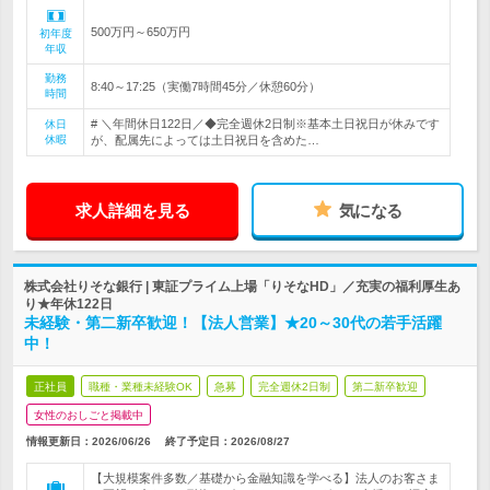
500万円～650万円
初年度
年収
勤務
8:40～17:25（実働7時間45分／休憩60分）
時間
# ＼年間休日122日／◆完全週休2日制※基本土日祝日が休みです
休日
休暇
が、配属先によっては土日祝日を含めた…
求人詳細を見る
気になる
株式会社りそな銀行 | 東証プライム上場「りそなHD」／充実の福利厚生あ
り★年休122日
未経験・第二新卒歓迎！【法人営業】★20～30代の若手活躍
中！
正社員
職種・業種未経験OK
急募
完全週休2日制
第二新卒歓迎
女性のおしごと掲載中
情報更新日：2026/06/26
終了予定日：
2026/08/27
【大規模案件多数／基礎から金融知識を学べる】法人のお客さま