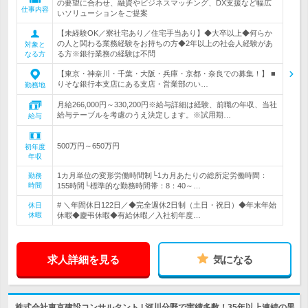
の要望に合わせ、融資やビジネスマッチング、DX支援など幅広
仕事内容
いソリューションをご提案
【未経験OK／寮社宅あり／住宅手当あり】◆大卒以上◆何らか
の人と関わる業務経験をお持ちの方◆2年以上の社会人経験があ
対象と
る方※銀行業務の経験は不問
なる方
【東京・神奈川・千葉・大阪・兵庫・京都・奈良での募集！】 ■
りそな銀行本支店にある支店・営業部のい…
勤務地
月給266,000円～330,200円※給与詳細は経験、前職の年収、当社
給与テーブルを考慮のうえ決定します。※試用期…
給与
500万円～650万円
初年度
年収
1カ月単位の変形労働時間制└1カ月あたりの総所定労働時間：
勤務
時間
155時間└標準的な勤務時間帯：8：40～…
# ＼年間休日122日／◆完全週休2日制（土日・祝日）◆年末年始
休日
休暇
休暇◆慶弔休暇◆有給休暇／入社初年度…
求人詳細を見る
気になる
株式会社東京建設コンサルタント | 河川分野で実績多数！35年以上連続の黒