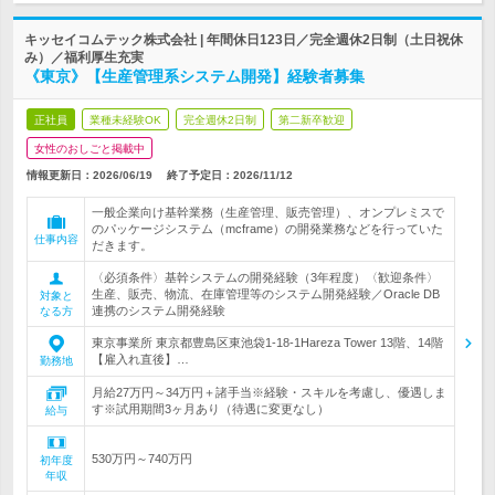
キッセイコムテック株式会社 | 年間休日123日／完全週休2日制（土日祝休
み）／福利厚生充実
《東京》【生産管理系システム開発】経験者募集
正社員
業種未経験OK
完全週休2日制
第二新卒歓迎
女性のおしごと掲載中
情報更新日：2026/06/19
終了予定日：
2026/11/12
一般企業向け基幹業務（生産管理、販売管理）、オンプレミスで
のパッケージシステム（mcframe）の開発業務などを行っていた
仕事内容
だきます。
〈必須条件〉基幹システムの開発経験（3年程度）〈歓迎条件〉
生産、販売、物流、在庫管理等のシステム開発経験／Oracle DB
対象と
連携のシステム開発経験
なる方
東京事業所 東京都豊島区東池袋1-18-1Hareza Tower 13階、14階
【雇入れ直後】…
勤務地
月給27万円～34万円＋諸手当※経験・スキルを考慮し、優遇しま
す※試用期間3ヶ月あり（待遇に変更なし）
給与
530万円～740万円
初年度
年収