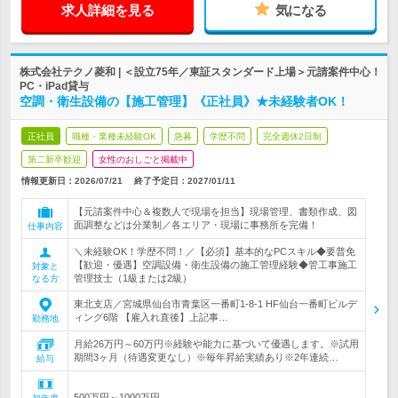
求人詳細を見る
気になる
株式会社テクノ菱和 | ＜設立75年／東証スタンダード上場＞元請案件中心！
PC・iPad貸与
空調・衛生設備の【施工管理】《正社員》★未経験者OK！
正社員
職種・業種未経験OK
急募
学歴不問
完全週休2日制
第二新卒歓迎
女性のおしごと掲載中
情報更新日：2026/07/21
終了予定日：
2027/01/11
【元請案件中心＆複数人で現場を担当】現場管理、書類作成、図
面調整などは分業制／各エリア・現場に事務所を完備！
仕事内容
＼未経験OK！学歴不問！／【必須】基本的なPCスキル◆要普免
【歓迎・優遇】空調設備・衛生設備の施工管理経験◆管工事施工
対象と
管理技士（1級または2級）
なる方
東北支店／宮城県仙台市青葉区一番町1-8-1 HF仙台一番町ビルデ
ィング6階 【雇入れ直後】上記事…
勤務地
月給26万円～60万円※経験や能力に基づいて優遇します。※試用
期間3ヶ月（待遇変更なし）※毎年昇給実績あり※2年連続…
給与
500万円～1000万円