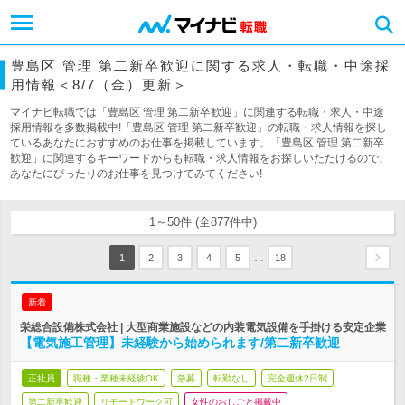
豊島区 管理 第二新卒歓迎に関する求人・転職・中途採
用情報＜8/7（金）更新＞
マイナビ転職では「豊島区 管理 第二新卒歓迎」に関連する転職・求人・中途
採用情報を多数掲載中!「豊島区 管理 第二新卒歓迎」の転職・求人情報を探し
ているあなたにおすすめのお仕事を掲載しています。「豊島区 管理 第二新卒
歓迎」に関連するキーワードからも転職・求人情報をお探しいただけるので、
あなたにぴったりのお仕事を見つけてみてください!
1～50件 (全877件中)
…
1
2
3
4
5
18
新着
栄総合設備株式会社 | 大型商業施設などの内装電気設備を手掛ける安定企業
【電気施工管理】未経験から始められます/第二新卒歓迎
正社員
職種・業種未経験OK
急募
転勤なし
完全週休2日制
第二新卒歓迎
リモートワーク可
女性のおしごと掲載中