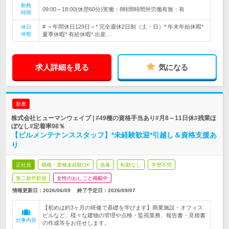
勤務
09:00～18:00(休憩60分)実働：8時間時間外労働有無：有
時間
# ＜年間休日129日＞* 完全週休2日制（土・日）* 年末年始休暇*
休日
休暇
夏季休暇* 有給休暇* 出産…
求人詳細を見る
気になる
新着
株式会社ヒューマンウェイブ | #49種の資格手当あり#月8～11日休#残業ほ
ぼなし#定着率98％
【ビルメンテナンススタッフ】*未経験歓迎*引越し＆資格支援あ
り
正社員
職種・業種未経験OK
急募
転勤なし
学歴不問
第二新卒歓迎
女性のおしごと掲載中
情報更新日：2026/06/09
終了予定日：
2026/09/07
【初めは約3ヶ月の研修で基礎を学びます】商業施設・オフィス
ビルなど、様々な建物の管理や点検・監視業務、報告書・見積書
仕事内容
の作成等をお任せします。