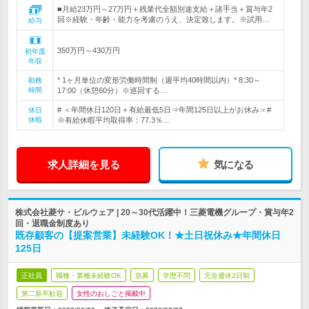
■月給23万円～27万円＋残業代全額別途支給＋諸手当＋賞与年2
回※経験・年齢・能力を考慮のうえ、決定致します。※試用…
給与
350万円～430万円
初年度
年収
* 1ヶ月単位の変形労働時間制（週平均40時間以内）* 8:30～
勤務
時間
17:00（休憩60分）※巡回する…
# ＜年間休日120日＋有給最低5日⇒年間125日以上がお休み＞#
休日
休暇
※有給休暇平均取得率：77.3％…
求人詳細を見る
気になる
株式会社菱サ・ビルウェア | 20～30代活躍中！三菱電機グループ・賞与年2
回・退職金制度あり
既存顧客の【提案営業】未経験OK！★土日祝休み★年間休日
125日
正社員
職種・業種未経験OK
急募
学歴不問
完全週休2日制
第二新卒歓迎
女性のおしごと掲載中