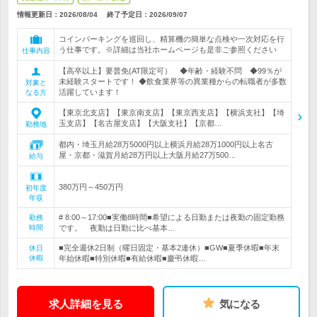
情報更新日：2026/08/04
終了予定日：
2026/09/07
コインパーキングを巡回し、精算機の簡単な点検や一次対応を行
う仕事です。※詳細は当社ホームページも是非ご参照ください
仕事内容
【高卒以上】要普免(AT限定可） ◆年齢・経験不問 ◆99％が
未経験スタートです！ ◆飲食業界等の異業種からの転職者が多数
対象と
活躍しています！
なる方
【東京北支店】【東京南支店】【東京西支店】【横浜支社】【埼
玉支店】【名古屋支店】【大阪支社】【京都…
勤務地
都内・埼玉月給28万5000円以上横浜月給28万1000円以上名古
屋・京都・滋賀月給28万円以上大阪月給27万500…
給与
380万円～450万円
初年度
年収
# 8:00～17:00■実働8時間■希望による日勤または夜勤の固定勤務
勤務
時間
です。 夜勤は日勤に比べ基本…
■完全週休2日制（曜日固定・基本2連休）■GW■夏季休暇■年末
休日
休暇
年始休暇■特別休暇■有給休暇■慶弔休暇…
求人詳細を見る
気になる