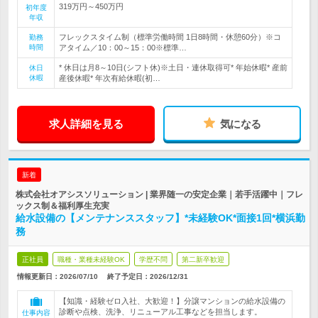
319万円～450万円
初年度
年収
フレックスタイム制（標準労働時間 1日8時間・休憩60分）※コ
勤務
時間
アタイム／10：00～15：00※標準…
* 休日は月8～10日(シフト休)※土日・連休取得可* 年始休暇* 産前
休日
休暇
産後休暇* 年次有給休暇(初…
求人詳細を見る
気になる
新着
株式会社オアシスソリューション | 業界随一の安定企業｜若手活躍中｜フレ
ックス制＆福利厚生充実
給水設備の【メンテナンススタッフ】*未経験OK*面接1回*横浜勤
務
正社員
職種・業種未経験OK
学歴不問
第二新卒歓迎
情報更新日：2026/07/10
終了予定日：
2026/12/31
【知識・経験ゼロ入社、大歓迎！】分譲マンションの給水設備の
診断や点検、洗浄、リニューアル工事などを担当します。
仕事内容