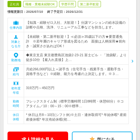
正社員
職種・業種未経験OK
学歴不問
第二新卒歓迎
情報更新日：2026/07/10
終了予定日：
2026/12/31
【知識・経験ゼロ入社、大歓迎！】分譲マンションの給水設備の
診断や点検、洗浄、リニューアル工事などを担当します。
仕事内容
【未経験・第二新卒歓迎！】≪必須≫35歳以下の方★要普通免
許 ※若年層のキャリア形成を図るため 面接は人柄採用★前向
対象と
き・誠実さがあればOK！
なる方
◆東京支店 東京都豊島区池袋2-23-21 富士ビル ・「池袋駅」より
徒歩10分 【雇入れ直後】上…
勤務地
月給266,000円以上＋諸手当（住宅手当・残業手当・通勤手当・
資格手当など）※経験、能力を考慮の上決定します。※３…
給与
319万円～450万円
初年度
年収
フレックスタイム制（標準労働時間 1日8時間・休憩60分）※コ
勤務
時間
アタイム／10：00～15：00※標準…
* 休日は月8～10日(シフト休)※土日・連休取得可* 年始休暇* 産前
休日
休暇
産後休暇* 年次有給休暇(初…
求人詳細を見る
気になる