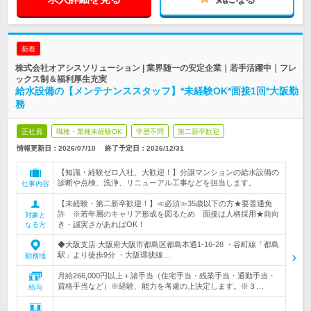
新着
株式会社オアシスソリューション | 業界随一の安定企業｜若手活躍中｜フレ
ックス制＆福利厚生充実
給水設備の【メンテナンススタッフ】*未経験OK*面接1回*大阪勤
務
正社員
職種・業種未経験OK
学歴不問
第二新卒歓迎
情報更新日：2026/07/10
終了予定日：
2026/12/31
【知識・経験ゼロ入社、大歓迎！】分譲マンションの給水設備の
診断や点検、洗浄、リニューアル工事などを担当します。
仕事内容
【未経験・第二新卒歓迎！】≪必須≫35歳以下の方★要普通免
許 ※若年層のキャリア形成を図るため 面接は人柄採用★前向
対象と
き・誠実さがあればOK！
なる方
◆大阪支店 大阪府大阪市都島区都島本通1-16-28 ・谷町線「都島
駅」より徒歩9分 ・大阪環状線…
勤務地
月給266,000円以上＋諸手当（住宅手当・残業手当・通勤手当・
資格手当など）※経験、能力を考慮の上決定します。※３…
給与