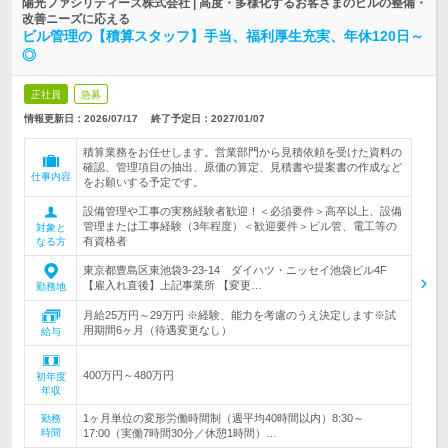
陽光ファシリティーズ株式会社 | 高度・多様化するお客さまのビルの整備・
改善ニーズに応える
ビル管理の【積算スタッフ】手当、福利厚生充実、年休120日～
◎
正社員
急募
情報更新日：2026/07/17
終了予定日：
2027/01/07
積算業務をお任せします。営業部門から見積依頼を受けた資料の
確認、管理項目の抽出、原価の算定、見積書や提案書の作成など
仕事内容
をお願いする予定です。
設備管理や工事の実務経験者歓迎！＜必須要件＞高卒以上、設備
管理または工事経験（3年程度）＜歓迎要件＞ビル管、電工等の
対象と
有資格者
なる方
東京都豊島区東池袋3-23-14 ダイハツ・ニッセイ池袋ビル4F
【雇入れ直後】上記事業所 【変更…
勤務地
月給25万円～29万円 ※経験、能力を考慮のうえ決定します※試
用期間6ヶ月（待遇変更なし）
給与
400万円～480万円
初年度
年収
1ヶ月単位の変形労働時間制（週平均40時間以内）8:30～
勤務
時間
17:00（実働7時間30分／休憩1時間）…