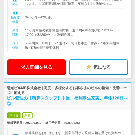
します。※試用期間6か月間(待遇に変動なし)※残業代は…
給与
340万円～420万円
初年度
年収
* 1ヶ月単位の変形労働時間制（週平均40時間以内）* 8:30～
勤務
時間
17:00（休憩60分）※残業時間…
＜年間休日120日！＞* 週休2日制（基本土日休み）* 年末年始休
休日
休暇
暇* 有給休暇* 慶弔休暇
求人詳細を見る
気になる
陽光ビルME株式会社 | 高度・多様化するお客さまのビルの整備・改善ニー
ズに応える
ビル管理の【積算スタッフ】手当、福利厚生充実、年休120日～
◎
正社員
急募
情報更新日：2026/03/12
終了予定日：
2026/09/03
積算業務をお任せします。営業部門から見積依頼を受けた資料の