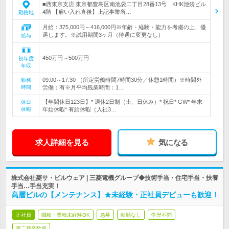
■西東京支店 東京都豊島区南池袋二丁目28番13号 KHK池袋ビル
4階 【雇い入れ直後】上記事業所…
勤務地
月給：375,000円～416,000円※年齢・経験・能力を考慮の上、優
遇します。※試用期間3ヶ月（待遇に変更なし）
給与
450万円～500万円
初年度
年収
09:00～17:30 （所定労働時間7時間30分／休憩1時間）※時間外
勤務
時間
労働：有※月平均残業時間：1…
【年間休日123日】* 週休2日制（土、日休み）* 祝日* GW* 年末
休日
休暇
年始休暇* 有給休暇（入社3…
求人詳細を見る
気になる
株式会社菱サ・ビルウェア | 三菱電機グループ◆技術手当・住宅手当・扶養
手当…手当充実！
高層ビルの【メンテナンス】★未経験・正社員デビューも歓迎！
正社員
職種・業種未経験OK
急募
転勤なし
学歴不問
第二新卒歓迎