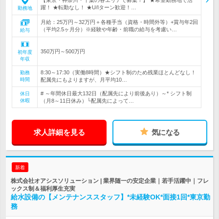
【東京・神奈川・千葉の各エリアで募集！】 ★希望勤務地で活
躍！ ★転勤なし！ ★U/Iターン歓迎！…
勤務地
月給：25万円～32万円＋各種手当（資格・時間外等）+賞与年2回
（平均2.5ヶ月分）※経験や年齢・前職の給与を考慮い…
給与
350万円～500万円
初年度
年収
8:30～17:30（実働8時間）★シフト制のため残業ほとんどなし！
勤務
時間
配属先にもよりますが、月平均10…
# ～年間休日最大132日（配属先により前後あり）～* シフト制
休日
休暇
（月8～11日休み）└配属先によって…
求人詳細を見る
気になる
新着
株式会社オアシスソリューション | 業界随一の安定企業｜若手活躍中｜フレ
ックス制＆福利厚生充実
給水設備の【メンテナンススタッフ】*未経験OK*面接1回*東京勤
務