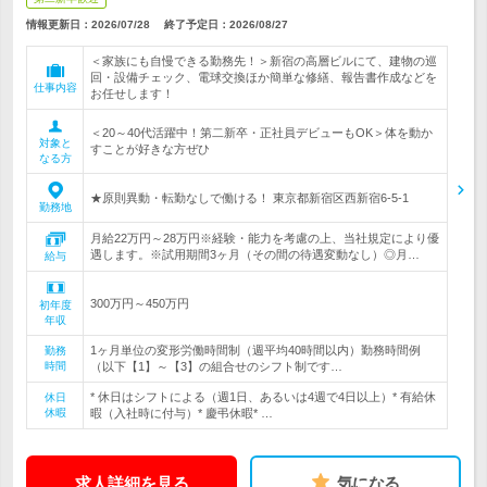
情報更新日：2026/07/28
終了予定日：
2026/08/27
＜家族にも自慢できる勤務先！＞新宿の高層ビルにて、建物の巡
回・設備チェック、電球交換ほか簡単な修繕、報告書作成などを
仕事内容
お任せします！
＜20～40代活躍中！第二新卒・正社員デビューもOK＞体を動か
対象と
すことが好きな方ぜひ
なる方
★原則異動・転勤なしで働ける！ 東京都新宿区西新宿6‐5‐1
勤務地
月給22万円～28万円※経験・能力を考慮の上、当社規定により優
遇します。※試用期間3ヶ月（その間の待遇変動なし）◎月…
給与
300万円～450万円
初年度
年収
1ヶ月単位の変形労働時間制（週平均40時間以内）勤務時間例
勤務
時間
（以下【1】～【3】の組合せのシフト制です…
* 休日はシフトによる（週1日、あるいは4週で4日以上）* 有給休
休日
休暇
暇（入社時に付与）* 慶弔休暇* …
求人詳細を見る
気になる