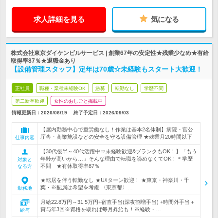
求人詳細を見る
気になる
株式会社東京ダイケンビルサービス | 創業67年の安定性★残業少なめ★有給
取得率87％★退職金あり
【設備管理スタッフ】定年は70歳☆未経験もスタート大歓迎！
正社員
職種・業種未経験OK
急募
転勤なし
学歴不問
第二新卒歓迎
女性のおしごと掲載中
情報更新日：2026/06/19
終了予定日：
2026/09/03
【屋内勤務中心で重労働なし！作業は基本2名体制】病院・官公
庁舎・商業施設などの安全を守る設備管理 ★残業月20時間以下
仕事内容
【30代後半～40代活躍中⇒未経験歓迎&ブランクもOK！】「もう
年齢が高いから…」そんな理由で転職を諦めなくてOK！＊学歴
対象と
不問 ★有休取得率87％
なる方
★転居を伴う転勤なし ★U/Iターン歓迎！ ★東京・神奈川・千
葉・※配属は希望を考慮 〈東京都〉…
勤務地
月給22.8万円～31.5万円+宿直手当(深夜割増手当) +時間外手当＋
賞与年3回※資格を取れば毎月昇給も！※経験・…
給与