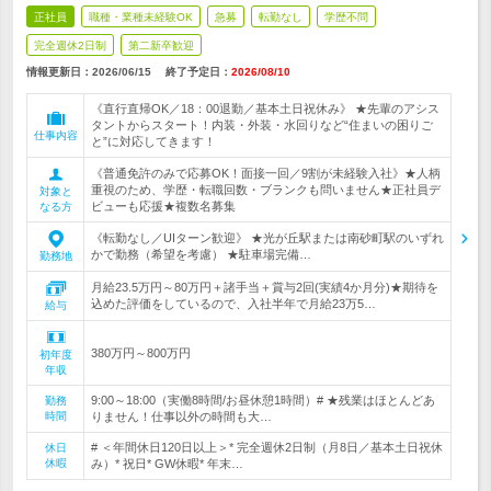
正社員
職種・業種未経験OK
急募
転勤なし
学歴不問
完全週休2日制
第二新卒歓迎
情報更新日：2026/06/15
終了予定日：
2026/08/10
《直行直帰OK／18：00退勤／基本土日祝休み》 ★先輩のアシス
タントからスタート！内装・外装・水回りなど“住まいの困りご
仕事内容
と”に対応してきます！
《普通免許のみで応募OK！面接一回／9割が未経験入社》★人柄
重視のため、学歴・転職回数・ブランクも問いません★正社員デ
対象と
ビューも応援★複数名募集
なる方
《転勤なし／UIターン歓迎》 ★光が丘駅または南砂町駅のいずれ
かで勤務（希望を考慮） ★駐車場完備…
勤務地
月給23.5万円～80万円＋諸手当＋賞与2回(実績4か月分)★期待を
込めた評価をしているので、入社半年で月給23万5…
給与
380万円～800万円
初年度
年収
9:00～18:00（実働8時間/お昼休憩1時間）# ★残業はほとんどあ
勤務
時間
りません！仕事以外の時間も大…
# ＜年間休日120日以上＞* 完全週休2日制（月8日／基本土日祝休
休日
休暇
み）* 祝日* GW休暇* 年末…