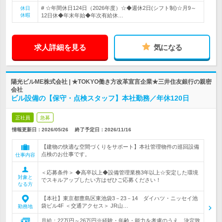
# ☆年間休日124日（2026年度）☆◆週休2日(シフト制)☆月9～
休日
休暇
12日休◆年末年始◆年次有給休…
求人詳細を見る
気になる
陽光ビルME株式会社 | ★TOKYO働き方改革宣言企業★三井住友銀行の親密
会社
ビル設備の【保守・点検スタッフ】本社勤務／年休120日
正社員
急募
情報更新日：2026/05/26
終了予定日：
2026/11/16
【建物の快適な空間づくりをサポート】本社管理物件の巡回設備
点検のお仕事です。
仕事内容
＜応募条件＞ ◆高卒以上◆設備管理業務3年以上☆安定した環境
対象と
でスキルアップしたい方はぜひご応募ください！
なる方
【本社】東京都豊島区東池袋3－23－14 ダイハツ・ニッセイ池
袋ビル4F ＜交通アクセス＞ JR山…
勤務地
月給：22万円～26万円※経験・年齢・能力を考慮のうえ、決定致