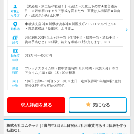
【未経験・第二新卒歓迎！】≪必須≫35歳以下の方★要普通免
許 ※若年層のキャリア形成を図るため 面接は人柄採用★前向
対象と
き・誠実さがあればOK！
なる方
◆横浜支店 神奈川県横浜市神奈川区反町2-15-11 マルゴビル4F
・東急東横線「反町駅」より徒…
勤務地
月給266,000円以上＋諸手当（住宅手当・残業手当・通勤手当・
資格手当など）※経験、能力を考慮の上決定します。※３…
給与
319万円～450万円
初年度
年収
フレックスタイム制（標準労働時間 1日8時間・休憩60分）※コ
勤務
時間
アタイム／10：00～15：00※標準…
* 休日は月8～10日(シフト休)※土日・連休取得可* 年始休暇* 産前
休日
休暇
産後休暇* 年次有給休暇(初…
求人詳細を見る
気になる
株式会社コムテック | #賞与年2回 #土日祝休 #社用車貸与あり #転居を伴う
転勤なし