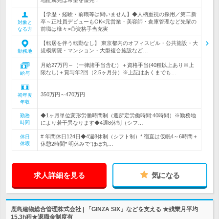
地配属先は希望を優先！
【学歴・経験・前職等は問いません】◆人柄重視の採用／第二新
卒～正社員デビューもOK<元営業・美容師・倉庫管理など先輩の
対象と
前職は様々>◎資格手当充実
なる方
【転居を伴う転勤なし】 東京都内のオフィスビル・公共施設・大
規模病院・マンション・大型複合施設など…
勤務地
月給27万円～（一律諸手当含む）＋資格手当(40種以上あり※上
限なし)＋賞与年2回（2.5ヶ月分）※上記はあくまでも…
給与
350万円～470万円
初年度
年収
◆1ヶ月単位変形労働時間制（週所定労働時間:40時間）※勤務地
勤務
時間
により若干異なります◆4週8休制（シフ…
# 年間休日124日◆4週8休制（シフト制）* 宿直は仮眠4～6時間＋
休日
休暇
休憩2時間* 明休みで“ほぼ丸…
求人詳細を見る
気になる
鹿島建物総合管理株式会社 | 「GINZA SIX」などを支える ★残業月平均
15.3h程★退職金制度有