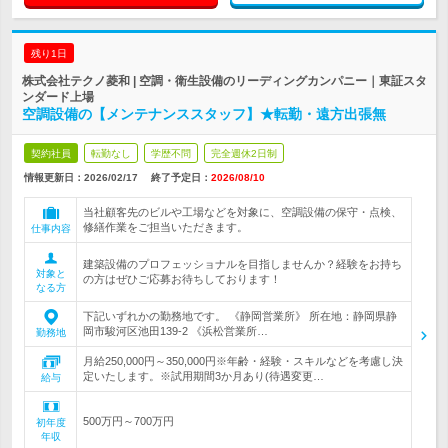
残り1日
株式会社テクノ菱和 | 空調・衛生設備のリーディングカンパニー｜東証スタ
ンダード上場
空調設備の【メンテナンススタッフ】★転勤・遠方出張無
契約社員
転勤なし
学歴不問
完全週休2日制
情報更新日：2026/02/17
終了予定日：
2026/08/10
当社顧客先のビルや工場などを対象に、空調設備の保守・点検、
修繕作業をご担当いただきます。
仕事内容
建築設備のプロフェッショナルを目指しませんか？経験をお持ち
対象と
の方はぜひご応募お待ちしております！
なる方
下記いずれかの勤務地です。 《静岡営業所》 所在地：静岡県静
岡市駿河区池田139-2 《浜松営業所…
勤務地
月給250,000円～350,000円※年齢・経験・スキルなどを考慮し決
定いたします。※試用期間3か月あり(待遇変更…
給与
500万円～700万円
初年度
年収