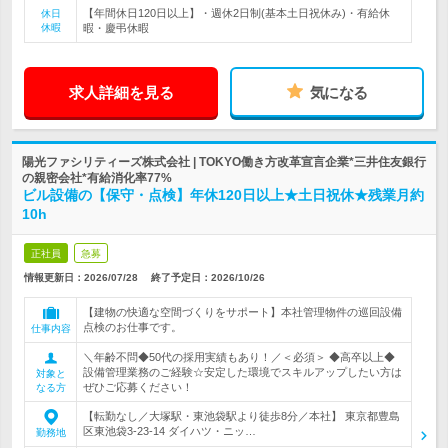
【年間休日120日以上】・週休2日制(基本土日祝休み)・有給休
休日
休暇
暇・慶弔休暇
求人詳細を見る
気になる
陽光ファシリティーズ株式会社 | TOKYO働き方改革宣言企業*三井住友銀行
の親密会社*有給消化率77%
ビル設備の【保守・点検】年休120日以上★土日祝休★残業月約
10h
正社員
急募
情報更新日：2026/07/28
終了予定日：
2026/10/26
【建物の快適な空間づくりをサポート】本社管理物件の巡回設備
点検のお仕事です。
仕事内容
＼年齢不問◆50代の採用実績もあり！／＜必須＞ ◆高卒以上◆
設備管理業務のご経験☆安定した環境でスキルアップしたい方は
対象と
ぜひご応募ください！
なる方
【転勤なし／大塚駅・東池袋駅より徒歩8分／本社】 東京都豊島
区東池袋3-23-14 ダイハツ・ニッ…
勤務地