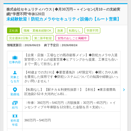
株式会社セキュリティハウス | ◆月30万円～＋インセン(月10～の支給実
績)*学歴不問*年休120日
未経験歓迎！防犯カメラやセキュリティ設備の【ルート営業】
正社員
職種・業種未経験OK
急募
転勤なし
学歴不問
完全週休2日制
第二新卒歓迎
女性のおしごと掲載中
情報更新日：2026/06/23
終了予定日：
2026/08/24
【企業・店舗・工場などの既存顧客メイン】◆防犯カメラや入退
室管理システムの提案営業◆ヒアリングから提案、工事立ち合い
仕事内容
まで一貫して担当します
【40歳までの方(※)】◆要普通免許（AT限定可）◆聞く力や人柄
を重視した採用です ◆防犯システムについての知識や経験はいっ
対象と
さい問いません！
なる方
【転勤なし】 【駅チカ＆利便性抜群！】 【本社】 ■東京都豊島
区池袋2‐52‐8 大河内ビルB1…
勤務地
〈年俸〉360万円～540万円（月額換算：30万円～45万円）＋イ
ンセンティブ※年俸額を12分割した金額を月々支給い…
給与
360万円～540万円
初年度
年収