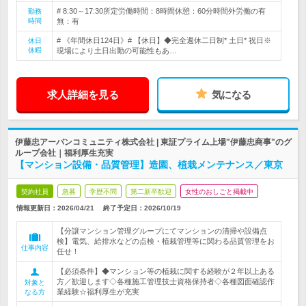
# 8:30～17:30所定労働時間：8時間休憩：60分時間外労働の有
勤務
時間
無：有
# 《年間休日124日》# 【休日】◆完全週休二日制* 土日* 祝日※
休日
休暇
現場により土日出勤の可能性もあ…
求人詳細を見る
気になる
伊藤忠アーバンコミュニティ株式会社 | 東証プライム上場"伊藤忠商事"のグ
ループ会社｜福利厚生充実
【マンション設備・品質管理】造園、植栽メンテナンス／東京
契約社員
急募
学歴不問
第二新卒歓迎
女性のおしごと掲載中
情報更新日：2026/04/21
終了予定日：
2026/10/19
【分譲マンション管理グループにてマンションの清掃や設備点
検】電気、給排水などの点検・植栽管理等に関わる品質管理をお
仕事内容
任せ！
【必須条件】◆マンション等の植栽に関する経験が２年以上ある
方／歓迎します◇各種施工管理技士資格保持者◇各種図面確認作
対象と
業経験☆福利厚生が充実
なる方