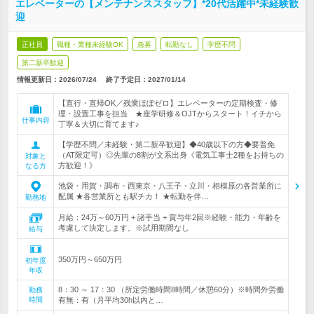
エレベーターの【メンテナンススタッフ】*20代活躍中*未経験歓
迎
正社員
職種・業種未経験OK
急募
転勤なし
学歴不問
第二新卒歓迎
情報更新日：2026/07/24
終了予定日：
2027/01/14
【直行・直帰OK／残業ほぼゼロ】エレベーターの定期検査・修
理・設置工事を担当 ★座学研修＆OJTからスタート！イチから
仕事内容
丁寧＆大切に育てます♪
【学歴不問／未経験・第二新卒歓迎】◆40歳以下の方◆要普免
（AT限定可）◎先輩の8割が文系出身《電気工事士2種をお持ちの
対象と
方歓迎！》
なる方
池袋・用賀・調布・西東京・八王子・立川・相模原の各営業所に
配属 ★各営業所とも駅チカ！ ★転勤を伴…
勤務地
月給：24万～60万円 + 諸手当 + 賞与年2回※経験・能力・年齢を
考慮して決定します。※試用期間なし
給与
350万円～650万円
初年度
年収
8：30 ～ 17：30 （所定労働時間8時間／休憩60分）※時間外労働
勤務
時間
有無：有（月平均30h以内と…