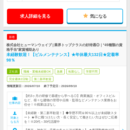
求人詳細を見る
気になる
新着
株式会社ヒューマンウェイブ | 業界トップクラスの好待遇◎｜*49種類の資
格手当*家賃補助あり
未経験歓迎！【ビルメンテナンス】★年休最大132日★定着率
98％
正社員
職種・業種未経験OK
急募
転勤なし
学歴不問
完全週休2日制
第二新卒歓迎
情報更新日：2026/07/10
終了予定日：
2026/09/10
【約3ヶ月の研修で基礎から学べる◎】商業施設・オフィスビル
など、様々な建物の管理や点検・監視などメンテナンス業務をお
仕事内容
任せ！※残業ほぼなし
【未経験・第二新卒歓迎！】◆学歴不問＆90％以上が未経験スタ
ート ★手に職つけたい方・長く安定して働きたい方はぜひご応募
対象と
を！※20代～30代活躍中
なる方