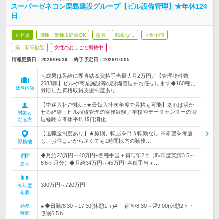
スーパーゼネコン鹿島建設グループ【ビル設備管理】★年休124
日
正社員
職種・業種未経験OK
急募
転勤なし
学歴不問
第二新卒歓迎
女性のおしごと掲載中
情報更新日：2026/06/30
終了予定日：
2026/10/05
＼成果は昇給に即直結＆資格手当最大月2万円／【管理物件数
2683棟】ビルや商業施設等の設備管理をお任せします◆160種に
仕事内容
対応した資格取得支援制度あり
【中途入社7割以上★最短入社次年度で昇格も可能】あれば活か
せる経験：ビル設備管理の実務経験／学校やデータセンターの管
対象と
理経験☆有休平均15日消化
なる方
【退職金制度あり】★原則、転居を伴う転勤なし ※希望を考慮
し、お住まいから遠くても1時間以内の勤務…
勤務地
◆月給23万円～40万円+各種手当＋賞与年2回（昨年度実績3.5～
5.6ヶ月分）◆月給34万円～45万円+各種手当＋…
給与
390万円～720万円
初年度
年収
# ◆日勤/8:30～17:30(休憩1ｈ)# 宿直/8:30～翌9:00(休憩2ｈ・
勤務
時間
仮眠6.5ｈ…