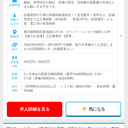
確認、管理項目の抽出、原価の算定、見積書や提案書の作成など
仕事内容
をお願いする予定です。
設備管理や工事の実務経験者歓迎！＜必須要件＞高卒以上、設備
管理または工事経験（3年程度）、普免(AT可)＜歓迎要件＞ビル
対象と
管、電工等の有資格者
なる方
東京都豊島区東池袋3-23-14 ダイハツ・ニッセイ池袋ビル4F
【雇入れ直後】上記事業所 【変更…
勤務地
月給240,000円～280,000円 ※経験、能力を考慮のうえ決定しま
す※試用期間6ヶ月（待遇変更なし）
給与
420万円～500万円
初年度
年収
1ヶ月単位の変形労働時間制（週平均40時間以内）8:30～
勤務
時間
17:00（実働7時間30分／休憩1時間）…
【年間休日120日以上】・シフト制（週休2日制）・有給休暇・慶
休日
休暇
弔休暇
求人詳細を見る
気になる