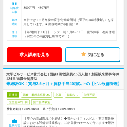
300万円～450万円
初年度
年収
当社では 1ヵ月単位の変形労働時間制（週平均40時間以内）を採
勤務
時間
用しています。■ 勤務時間の例日勤：8…
【年間休日111日】・シフト制：月8～11日・慶弔休暇・有給休暇
休日
休暇
（2025年の消化率は87%です！）
求人詳細を見る
気になる
太平ビルサービス株式会社 | 面接1回/従業員2.5万人超！創業以来黒字/年休
124日/退職金制度◎
未経験OK！賞与2.5ヶ月＋資格手当40種以上の【ビル設備管理】
正社員
職種・業種未経験OK
急募
転勤なし
学歴不問
完全週休2日制
第二新卒歓迎
情報更新日：2026/06/23
終了予定日：
2026/09/21
【安心の育成環境でお迎え】◆都内のオフィスビル・有名商業施
設における設備管理業務を、10名前後のチームで行います★勤務
仕事内容