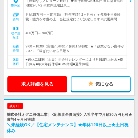
【転勤なし／UIターン歓迎】 ★直行直帰OK ■本社 東京都豊島区
池袋2-57-2 ※案件現場は東…
勤務地
月給25万円～＋賞与3回（昨年実績4.2ヶ月分）＋各種手当※経
験・能力を考慮の上、当社規定により決定します※試用期間…
給与
400万円～700万円
初年度
年収
9:00～18:00（実働7.5時間／休憩1.5時間）★「残業がない案件が
勤務
時間
いい」「稼ぎたいから日勤＆…
■週休二日制（土日）※会社カレンダーにより月6日以上休み■祝
休日
休暇
日休み■年末年始休暇■GW休暇■夏季休暇…
求人詳細を見る
気になる
残り1日
株式会社オグニ設備工業 | 《応募者全員面接》入社半年で月給30万円も可★
賞与4ヶ月分実績
＼未経験OK／【住宅メンテナンス】★年休120日以上★土日祝
休み