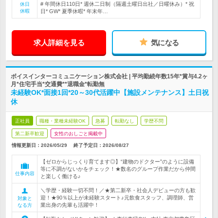
# 年間休日110日* 週休二日制（隔週土曜日出社／日曜休み）* 祝
休日
休暇
日* GW* 夏季休暇* 年末年…
求人詳細を見る
気になる
ボイスインターコミュニケーション株式会社 | 平均勤続年数15年*賞与4.2ヶ
月*住宅手当*交通費**退職金*転勤無
未経験OK*面接1回*20～30代活躍中【施設メンテナンス】土日祝
休
正社員
職種・業種未経験OK
急募
転勤なし
学歴不問
第二新卒歓迎
女性のおしごと掲載中
情報更新日：2026/05/29
終了予定日：
2026/08/27
【ゼロからじっくり育てます◎】“建物のドクター”のように設備
等に不調がないかをチェック！★数名のグループ作業だから仲間
仕事内容
と楽しく働ける♪
＼学歴・経験一切不問！／★第二新卒・社会人デビューの方も歓
迎！★90％以上が未経験スタート♪元飲食スタッフ、調理師、営
対象と
業出身の先輩も活躍中！
なる方