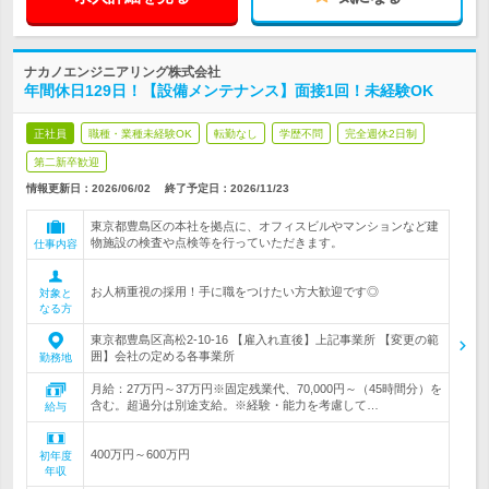
ナカノエンジニアリング株式会社
年間休日129日！【設備メンテナンス】面接1回！未経験OK
正社員
職種・業種未経験OK
転勤なし
学歴不問
完全週休2日制
第二新卒歓迎
情報更新日：2026/06/02
終了予定日：
2026/11/23
東京都豊島区の本社を拠点に、オフィスビルやマンションなど建
物施設の検査や点検等を行っていただきます。
仕事内容
お人柄重視の採用！手に職をつけたい方大歓迎です◎
対象と
なる方
東京都豊島区高松2-10-16 【雇入れ直後】上記事業所 【変更の範
囲】会社の定める各事業所
勤務地
月給：27万円～37万円※固定残業代、70,000円～（45時間分）を
含む。超過分は別途支給。※経験・能力を考慮して…
給与
400万円～600万円
初年度
年収