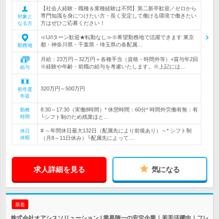
【社会人経験・職種＆業種経験は不問】第二新卒歓迎／ゼロから
専門知識を身につけたい方・長く安定して働ける環境で働きたい
対象と
方はぜひご応募ください！
なる方
≪U/Iターン歓迎★転勤なし≫※希望勤務地で活躍できます 東京
都・神奈川県・千葉県・埼玉県の各配属…
勤務地
月給：23万円～32万円＋各種手当（資格・時間外等）+賞与年2回
※経験や年齢・前職の給与を考慮いたします。※上記には…
給与
320万円～500万円
初年度
年収
8:30～17:30（実働8時間）* 休憩時間：60分* 時間外労働有無：有
勤務
時間
└シフト制のため残業ほと…
# ～年間休日最大132日（配属先により前後あり）～* シフト制
休日
休暇
（月8～11日休み）└配属先によって…
求人詳細を見る
気になる
新着
株式会社オアシスソリューション | 業界随一の安定企業｜若手活躍中｜フレ