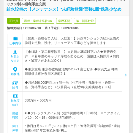
ックス制＆福利厚生充実
給水設備の【メンテナンス】*未経験歓迎*面接1回*残業少なめ
正社員
職種・業種未経験OK
学歴不問
第二新卒歓迎
情報更新日：2026/07/10
終了予定日：
2026/10/05
【知識・経験ゼロ入社、大歓迎！】分譲マンションの給水設備の
診断や点検、洗浄、リニューアル工事などを担当します。
仕事内容
【未経験・第二新卒歓迎！】≪必須≫35歳以下の方★要普通免
許 ※若年層のキャリア形成を図るため 面接は人柄採用★前向
対象と
き・誠実さがあればOK！
なる方
◆東京支店 東京都豊島区池袋2-23-21 富士ビル ◆横浜支店 神奈
川県横浜市神奈川区反町2-1…
勤務地
◆月給266,000円以上＋諸手当（住宅手当・残業手当・通勤手
当・資格手当など）＋決算賞与（直近9年支給実績有）※経…
給与
350万円～500万円
初年度
年収
# ◆フレックスタイム制（標準労働時間 1日8時間）※コアタイム
勤務
時間
／10：00～15：00※標準労働時…
* 休日は月8～10日(シフト休)※土日・連休取得可* 年始休暇* 産前
休日
休暇
産後休暇* 年次有給休暇(初…