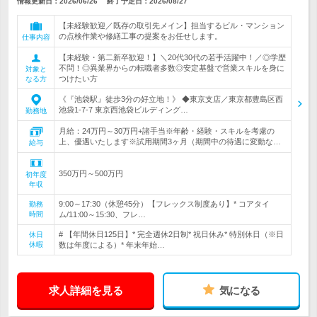
情報更新日：2026/06/26
終了予定日：
2026/08/27
【未経験歓迎／既存の取引先メイン】担当するビル・マンション
の点検作業や修繕工事の提案をお任せします。
仕事内容
【未経験・第二新卒歓迎！】＼20代30代の若手活躍中！／◎学歴
不問！◎異業界からの転職者多数◎安定基盤で営業スキルを身に
対象と
つけたい方
なる方
《『池袋駅』徒歩3分の好立地！》 ◆東京支店／東京都豊島区西
池袋1-7-7 東京西池袋ビルディング…
勤務地
月給：24万円～30万円+諸手当※年齢・経験・スキルを考慮の
上、優遇いたします※試用期間3ヶ月（期間中の待遇に変動な…
給与
350万円～500万円
初年度
年収
9:00～17:30（休憩45分）【フレックス制度あり】* コアタイ
勤務
時間
ム/11:00～15:30、フレ…
# 【年間休日125日】* 完全週休2日制* 祝日休み* 特別休日（※日
休日
休暇
数は年度による）* 年末年始…
求人詳細を見る
気になる