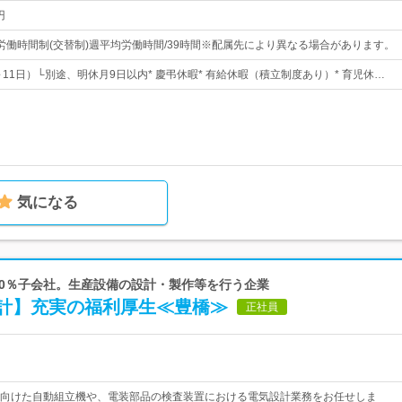
円
労働時間制(交替制)週平均労働時間/39時間※配属先により異なる場合があります。
～11日）└別途、明休月9日以内* 慶弔休暇* 有給休暇（積立制度あり）* 育児休…
気になる
100％子会社。生産設備の設計・製作等を行う企業
計】充実の福利厚生≪豊橋≫
正社員
向けた自動組立機や、電装部品の検査装置における電気設計業務をお任せしま