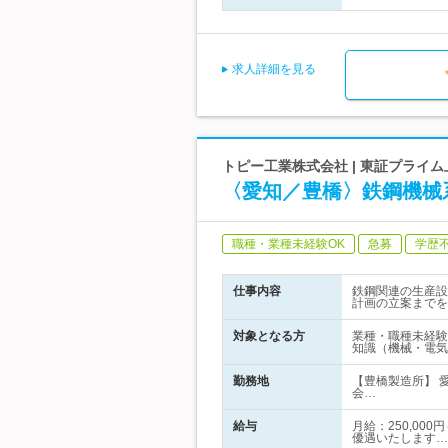
求人詳細を見る
トピー工業株式会社 | 東証プライ
〈愛知／豊橋〉鉄鋼機械
職種・業種未経験OK
急募
学歴
仕事内容
鉄鋼関連の生産設
計画の立案までを
対象となる方
業種・職種未経験
知識（機械・電気
勤務地
【豊橋製造所】 
会…
給与
月給：250,00
優遇いたします…