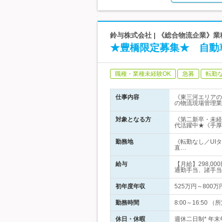
鈴与株式会社 | 《総合物流企業》
★豊橋限定募集★ 自動
職種・業種未経験OK
急募
転勤
仕事内容
《東三河エリアの
の物流現場管理業
対象となる方
《第二新卒・未経
代活躍中★《手厚
勤務地
《転勤なし／UI
直…
給与
【月給】298,
通勤手当、諸手当
初年度年収
525万円～800万
勤務時間
8:00～16:50
休日・休暇
週休二日制* 年末