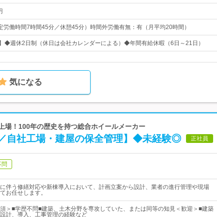
円
0（所定労働時間7時間45分／休憩45分）時間外労働有無：有（月平均20時間）
日】◆週休2日制（休日は会社カレンダーによる）◆年間有給休暇（6日～21日）
気になる
ム上場！100年の歴史を持つ総合ホイールメーカー
／自社工場・建屋の保全管理】◆未経験◎
正社員
不問
に伴う修繕対応や新棟導入において、計画立案から設計、業者の進行管理や現場
てお任せします。
須＞■学歴不問■建築、土木分野を専攻していた、または同等の知見＜歓迎＞■建築
設計、導入、工事管理の経験など