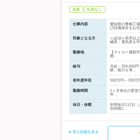
急募
転勤なし
仕事内容
愛知県の豊橋工場
び設備保全をお任
対象となる方
≪必須≫高卒以上
械系・電気系を学
勤務地
【マイカー通勤可
囲…
給与
月給：350,00
験、能力を考…
初年度年収
500万円～700万
勤務時間
1ヶ月単位の変形
外…
休日・休暇
年間休日112日
別休暇2…
求人詳細を見る