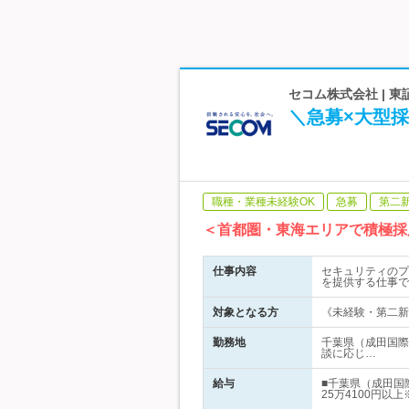
セコム株式会社 | 
＼急募×大型
職種・業種未経験OK
急募
第二
＜首都圏・東海エリアで積極採
仕事内容
セキュリティのプ
を提供する仕事で
対象となる方
《未経験・第二新
勤務地
千葉県（成田国際
談に応じ…
給与
■千葉県（成田国
25万4100円以上