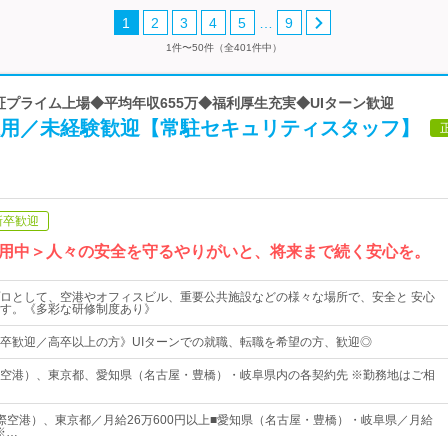
…
1
2
3
4
5
9
1件〜50件（全401件中）
東証プライム上場◆平均年収655万◆福利厚生充実◆UIターン歓迎
採用／未経験歓迎【常駐セキュリティスタッフ】
新卒歓迎
用中＞人々の安全を守るやりがいと、将来まで続く安心を。
ロとして、空港やオフィスビル、重要公共施設などの様々な場所で、安全と 安心
す。《多彩な研修制度あり》
卒歓迎／高卒以上の方》UIターンでの就職、転職を希望の方、歓迎◎
空港）、東京都、愛知県（名古屋・豊橋）・岐阜県内の各契約先 ※勤務地はご相
際空港）、東京都／月給26万600円以上■愛知県（名古屋・豊橋）・岐阜県／月給
※…