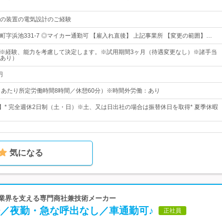
の装置の電気設計のご経験
町字浜池331-7 ◎マイカー通勤可 【雇入れ直後】 上記事業所 【変更の範囲】…
円～※経験、能力を考慮して決定します。※試用期間3ヶ月（待遇変更なし）※諸手当
あり）
円
0（1日あたり所定労働時間8時間／休憩60分）※時間外労働：あり
日】* 完全週休2日制（土・日）※土、又は日出社の場合は振替休日を取得* 夏季休暇
気になる
造業界を支える専門商社兼技術メーカー
少／夜勤・急な呼出なし／車通勤可♪
正社員