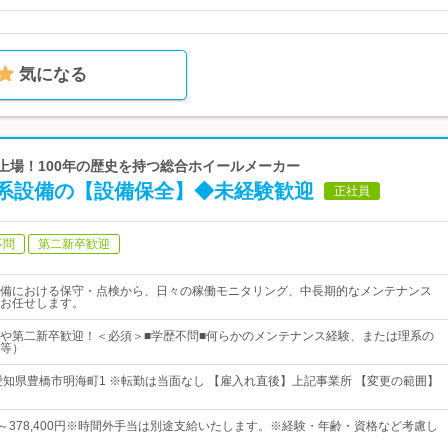
気になる
ム上場！100年の歴史を持つ総合ホイールメーカー
系設備の【設備保全】◆未経験歓迎
正社員
不問
第二新卒歓迎
備における保守・点検から、日々の稼働モニタリング、中長期的なメンテナンス
お任せします。
や第二新卒歓迎！＜必須＞■学歴不問■何らかのメンテナンス経験、または理系の
等）
愛知県豊橋市明海町1 ※転勤は当面なし 【雇入れ直後】上記事業所 【変更の範囲】
0円～378,400円※時間外手当は別途支給いたします。※経験・年齢・資格など考慮し