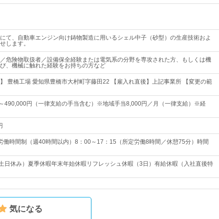
にて、自動車エンジン向け鋳物製造に用いるシェル中子（砂型）の生産技術およ
せします。
／危険物取扱者／設備保全経験または電気系の分野を専攻された方、もしくは機
び、機械に触れた経験をお持ちの方など
】 豊橋工場 愛知県豊橋市大村町字藤田22 【雇入れ直後】上記事業所 【変更の範
0円～490,000円（一律支給の手当含む）※地域手当8,000円／月（一律支給）※経
円
労働時間制（週40時間以内）8：00～17：15（所定労働8時間／休憩75分）時間
（土日休み）夏季休暇年末年始休暇リフレッシュ休暇（3日）有給休暇（入社直後特
気になる