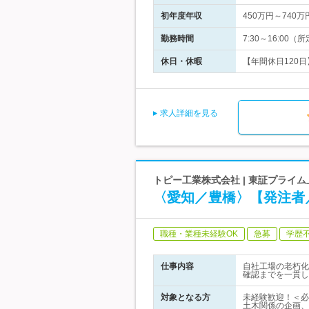
初年度年収
450万円～740万
勤務時間
7:30～16:0
休日・休暇
【年間休日120
求人詳細を見る
トピー工業株式会社 | 東証プライ
〈愛知／豊橋〉【発注者
職種・業種未経験OK
急募
学歴
仕事内容
自社工場の老朽化
確認までを一貫し
対象となる方
未経験歓迎！＜必
土木関係の企画、