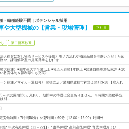
業種・職種経験不問｜ポテンシャル採用
車や大型機械の【営業・現場管理】
正社員
なし
第二新卒歓迎
法人顧客に対し物流サービスを提供》モノの流れや物流品質を理解いただくため
務や、課題解決型の提案営業をお任せ
験大歓迎》■四年生大学卒業以上 ■社会人経験1年以上 ■普通自動車運転免許 ★20
い教育体制＆福利厚生も充実》
ターン歓迎／マイカー通勤可》 豊橋支店／愛知県豊橋市神野ふ頭町3-18 【雇入れ
000円～※試用期間6カ月あり。期間中の待遇は変更ありません。※時間外勤務手当、
は別…
円
 （所定労働時間：7時間50分）休憩時間：60分（12:00～13:00）時間外…
年始* 年次有給休暇（12～22日）* 慶弔休暇* 産前産後休暇* 育児休暇および…