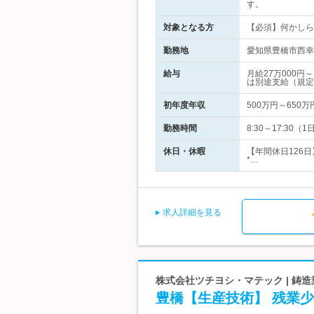
す。
対象となる方
【必須】何かしら
勤務地
愛知県豊橋市西幸
給与
月給27万000
は別途支給（規定
初年度年収
500万円～650万
勤務時間
8:30～17:3
休日・休暇
【年間休日126
*…
求人詳細を見る
株式会社ツチヨシ・マテック | 鋳
豊橋【生産技術】 残業