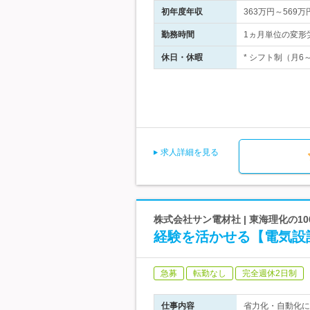
初年度年収
363万円～569万
勤務時間
1ヵ月単位の変形
休日・休暇
* シフト制（月6
求人詳細を見る
株式会社サン電材社 | 東海理化の
経験を活かせる【電気設
急募
転勤なし
完全週休2日制
仕事内容
省力化・自動化に