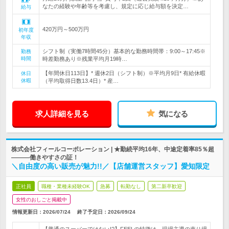
なたの経験や年齢等を考慮し、規定に応じ給与額を決定…
給与
420万円～500万円
初年度
年収
シフト制（実働7時間45分）基本的な勤務時間帯：9:00～17:45※
勤務
時間
時差勤務あり※残業平均月19時…
【年間休日113日】* 週休2日（シフト制）※平均月9日* 有給休暇
休日
休暇
（平均取得日数13.4日）* 産…
求人詳細を見る
気になる
株式会社フィールコーポレーション | ★勤続平均16年、中途定着率85％超
―――働きやすさの証！
＼自由度の高い販売が魅力!!／【店舗運営スタッフ】愛知限定
正社員
職種・業種未経験OK
急募
転勤なし
第二新卒歓迎
女性のおしごと掲載中
情報更新日：2026/07/24
終了予定日：
2026/09/24