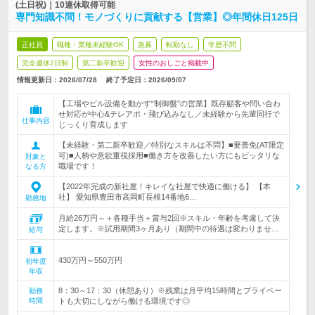
(土日祝)｜10連休取得可能
専門知識不問！モノづくりに貢献する【営業】◎年間休日125日
正社員
職種・業種未経験OK
急募
転勤なし
学歴不問
完全週休2日制
第二新卒歓迎
女性のおしごと掲載中
情報更新日：2026/07/28
終了予定日：
2026/09/07
【工場やビル設備を動かす“制御盤”の営業】既存顧客や問い合わ
せ対応が中心&テレアポ・飛び込みなし／未経験から先輩同行で
仕事内容
じっくり育成します
【未経験・第二新卒歓迎／特別なスキルは不問】■要普免(AT限定
可)■人柄や意欲重視採用■働き方を改善したい方にもピッタリな
対象と
職場です！
なる方
【2022年完成の新社屋！キレイな社屋で快適に働ける】 【本
社】 愛知県豊田市高岡町長根14番地6…
勤務地
月給26万円～＋各種手当＋賞与2回※スキル・年齢を考慮して決
定します。※試用期間3ヶ月あり（期間中の待遇は変わりませ…
給与
430万円～550万円
初年度
年収
8：30～17：30（休憩あり）※残業は月平均15時間とプライベー
勤務
時間
トも大切にしながら働ける環境です◎