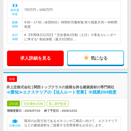
700万円～1000万円
初年度
年収
9:00～17:00（休憩60分）時間外労働有無:有※残業月30～40時間
勤務
時間
程度
# 【年間休日123日】* 完全週休2日制（土日）※客先カレンダー
休日
休暇
に準ずる* 有給休暇（最大5日間分…
求人詳細を見る
気になる
新着
井上定株式会社 | 関西トップクラスの規模を誇る建築資材の専門商社
≪愛知≫エクステリアの【法人ルート営業】※残業20H程度
正社員
完全週休2日制
第二新卒歓迎
情報更新日：2026/07/10
終了予定日：
2026/12/31
既存のお取引先であるゼネコンや工務店へ向けて、エクステリア
などの建築資材をご提案する営業業務をお任せします。
仕事内容