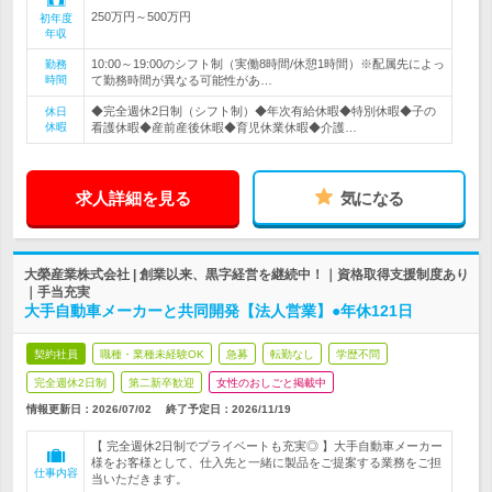
250万円～500万円
初年度
年収
10:00～19:00のシフト制（実働8時間/休憩1時間）※配属先によっ
勤務
時間
て勤務時間が異なる可能性があ…
◆完全週休2日制（シフト制）◆年次有給休暇◆特別休暇◆子の
休日
休暇
看護休暇◆産前産後休暇◆育児休業休暇◆介護…
求人詳細を見る
気になる
大榮産業株式会社 | 創業以来、黒字経営を継続中！｜資格取得支援制度あり
｜手当充実
大手自動車メーカーと共同開発【法人営業】●年休121日
契約社員
職種・業種未経験OK
急募
転勤なし
学歴不問
完全週休2日制
第二新卒歓迎
女性のおしごと掲載中
情報更新日：2026/07/02
終了予定日：
2026/11/19
【 完全週休2日制でプライベートも充実◎ 】大手自動車メーカー
様をお客様として、仕入先と一緒に製品をご提案する業務をご担
仕事内容
当いただきます。