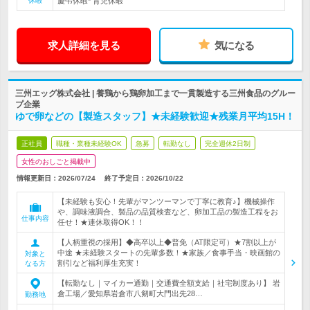
休暇
慶弔休暇* 育児休暇
求人詳細を見る
気になる
三州エッグ株式会社 | 養鶏から鶏卵加工まで一貫製造する三州食品のグルー
プ企業
ゆで卵などの【製造スタッフ】★未経験歓迎★残業月平均15H！
正社員
職種・業種未経験OK
急募
転勤なし
完全週休2日制
女性のおしごと掲載中
情報更新日：2026/07/24
終了予定日：
2026/10/22
【未経験も安心！先輩がマンツーマンで丁寧に教育♪】機械操作
や、調味液調合、製品の品質検査など、卵加工品の製造工程をお
仕事内容
任せ！★連休取得OK！！
【人柄重視の採用】◆高卒以上◆普免（AT限定可）★7割以上が
中途 ★未経験スタートの先輩多数！★家族／食事手当・映画館の
対象と
割引など福利厚生充実！
なる方
【転勤なし｜マイカー通勤｜交通費全額支給｜社宅制度あり】 岩
倉工場／愛知県岩倉市八剱町大門出先28…
勤務地