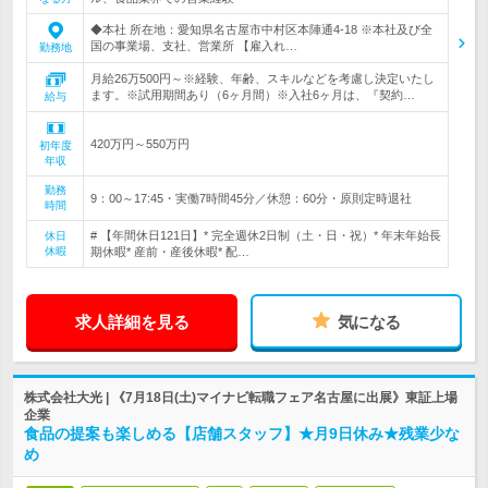
◆本社 所在地：愛知県名古屋市中村区本陣通4-18 ※本社及び全
国の事業場、支社、営業所 【雇入れ…
勤務地
月給26万500円～※経験、年齢、スキルなどを考慮し決定いたし
ます。※試用期間あり（6ヶ月間）※入社6ヶ月は、『契約…
給与
420万円～550万円
初年度
年収
勤務
9：00～17:45・実働7時間45分／休憩：60分・原則定時退社
時間
# 【年間休日121日】* 完全週休2日制（土・日・祝）* 年末年始長
休日
休暇
期休暇* 産前・産後休暇* 配…
求人詳細を見る
気になる
株式会社大光 | 《7月18日(土)マイナビ転職フェア名古屋に出展》東証上場
企業
食品の提案も楽しめる【店舗スタッフ】★月9日休み★残業少な
め