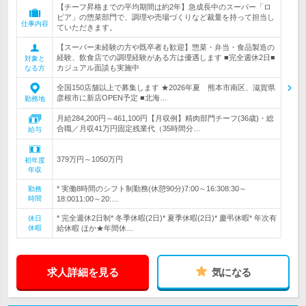
【チーフ昇格までの平均期間は約2年】急成長中のスーパー「ロ
ピア」の惣菜部門で、調理や売場づくりなど裁量を持って担当し
仕事内容
ていただきます。
【スーパー未経験の方や既卒者も歓迎】惣菜・弁当・食品製造の
経験、飲食店での調理経験がある方は優遇します ■完全週休2日■
対象と
カジュアル面談も実施中
なる方
全国150店舗以上で募集します ★2026年夏 熊本市南区、滋賀県
彦根市に新店OPEN予定 ■北海…
勤務地
月給284,200円～461,100円【月収例】精肉部門チーフ(36歳)・総
合職／月収41万円固定残業代（35時間分…
給与
379万円～1050万円
初年度
年収
* 実働8時間のシフト制勤務(休憩90分)7:00～16:308:30～
勤務
時間
18:0011:00～20:…
* 完全週休2日制* 冬季休暇(2日)* 夏季休暇(2日)* 慶弔休暇* 年次有
休日
休暇
給休暇 ほか★年間休…
求人詳細を見る
気になる