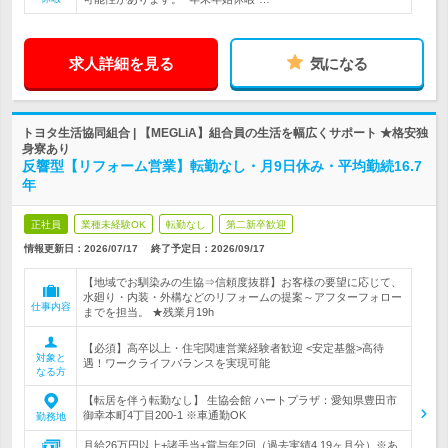
求人詳細を見る
気になる
トヨタ生活協同組合 | 【MEGLiA】組合員の生活を幅広くサポート ★格安独
身寮あり
反響型【リフォーム営業】転勤なし・月9日休み・平均勤続16.7
年
正社員
業種未経験OK
転勤なし
第二新卒歓迎
情報更新日：2026/07/17
終了予定日：
2026/09/17
【地域でお馴染みの生協⇒信頼度抜群】お客様の要望に応じて、
水廻り・内装・外構などのリフォームの提案～アフターフォロー
仕事内容
までを担当。 ★残業月19h
【必須】高卒以上・住宅関連営業経験者歓迎 <安定基盤>高待
対象と
遇！ワークライフバランスを実現可能
なる方
【転居を伴う転勤なし】 生協会館 ハートプラザ：愛知県豊田市
御幸本町4丁目200-1 ※車通勤OK
勤務地
月給26万円以上+諸手当+賞与年2回（過去実績4.19ヶ月分）※あ