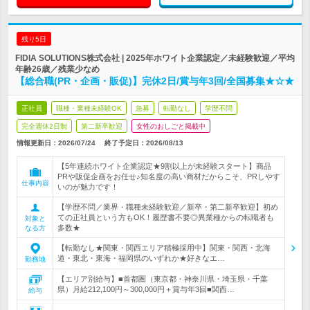
残り5日
FIDIA SOLUTIONS株式会社 | 2025年ホワイト企業認定／未経験歓迎／平均
年齢26歳／残業少なめ
【総合職(PR・企画・販促)】完休2日/賞与年3回/全国募集★☆★
正社員
職種・業種未経験OK
急募
転勤なし
学歴不問
完全週休2日制
第二新卒歓迎
女性のおしごと掲載中
情報更新日：2026/07/24
終了予定日：
2026/08/13
【5年連続ホワイト企業認定★9割以上が未経験スタート】商品
PRや販促企画をお任せ♪知名度の高い商材だからこそ、PRしやす
仕事内容
いのが魅力です！
【学歴不問／業界・職種未経験歓迎／新卒・第二新卒歓迎】初め
ての正社員という方もOK！履歴書不要◎異業種からの転職者も
対象と
多数★
なる方
【転勤なし★関東・関西エリア積極採用中】関東・関西・北海
道・東北・東海・福岡県のいずれか★好きなエ…
勤務地
【エリア別給与】■首都圏（東京都・神奈川県・埼玉県・千葉
県）月給212,100円～300,000円＋賞与年3回■関西…
給与