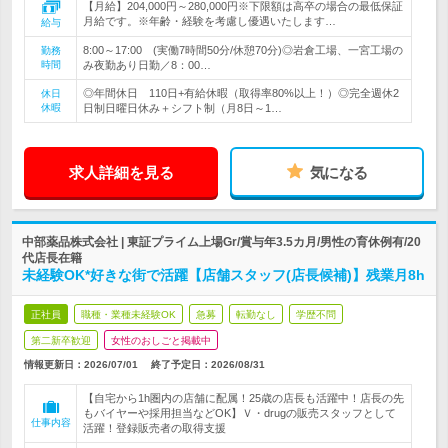
【月給】204,000円～280,000円※下限額は高卒の場合の最低保証
月給です。※年齢・経験を考慮し優遇いたします…
給与
8:00～17:00 (実働7時間50分/休憩70分)◎岩倉工場、一宮工場の
勤務
時間
み夜勤あり日勤／8：00…
◎年間休日 110日+有給休暇（取得率80%以上！）◎完全週休2
休日
休暇
日制日曜日休み＋シフト制（月8日～1…
求人詳細を見る
気になる
中部薬品株式会社 | 東証プライム上場Gr/賞与年3.5カ月/男性の育休例有/20
代店長在籍
未経験OK*好きな街で活躍【店舗スタッフ(店長候補)】残業月8h
正社員
職種・業種未経験OK
急募
転勤なし
学歴不問
第二新卒歓迎
女性のおしごと掲載中
情報更新日：2026/07/01
終了予定日：
2026/08/31
【自宅から1h圏内の店舗に配属！25歳の店長も活躍中！店長の先
もバイヤーや採用担当などOK】Ｖ・drugの販売スタッフとして
仕事内容
活躍！登録販売者の取得支援