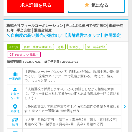
求人詳細を見る
気になる
株式会社フィールコーポレーション | 売上1,341億円で安定感◎│勤続平均
16年│手当充実 │退職金制度
＼自由度の高い販売が魅力!!／【店舗運営スタッフ】静岡限定
正社員
職種・業種未経験OK
急募
転勤なし
第二新卒歓迎
女性のおしごと掲載中
情報更新日：2026/07/31
終了予定日：
2026/10/01
【普通のスーパーではない!?】FEELの特徴は、現場主導の売り場
づくり。 現場のアイデア一つで景色が変わる。 考えて、悩ん
仕事内容
で、ちょっと楽しい。
「人柄重視で採用します♪しっかりお話ししながら相性を大切
に、“フィールに入社して良かった!!”と思える環境を一緒に選びま
対象と
しょう」
なる方
＼静岡西部エリア限定募集です！／ ★担当部門の希望を考慮しま
す！ ※マイカー通勤OK ※転居を伴う…
勤務地
（大卒）月給24万円～+諸手当＋賞与年2回（短大・専門学校卒）
月給22万円～+諸手当＋賞与年2回（高卒）月給21万円…
給与