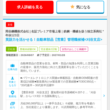
求人詳細を見る
気になる
新着
岡谷鋼機株式会社 | 名証プレミア市場上場｜鉄鋼・機械を扱う独立系商社 *
年休123日
英語力を活かせる！自動車部品【営業】管理職候補<刈谷支店>
正社員
業種未経験OK
完全週休2日制
女性のおしごと掲載中
情報更新日：2026/08/07
終了予定日：
2027/01/28
自動車部品の営業を担当。材料・部品の知識を利用した営業活動
の促進や、販売力強化に向けた意識変革を担っていただくことを
仕事内容
期待しています。
■パワーエレクトロニクス関連or車載部品・自動車OEM関連の営
業/設計経験■製造業向けor製造業での営業経験■TOEIC650点～
対象と
*20代後半～30代前半活躍中
なる方
【豊田本部 刈谷支店】 愛知県刈谷市原崎町4-207-2 …「刈谷
駅」からバス9分 ※当面転勤なし…
勤務地
月給260,000円以上（一律手当含む）※経験、能力等を考慮の
上、当社規定により優遇します。※試用期間なし参考平均年…
給与