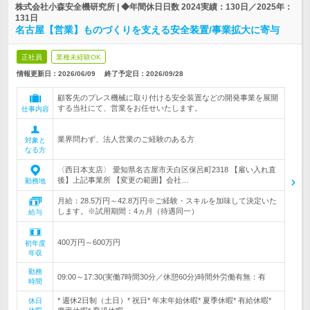
株式会社小森安全機研究所 | ◆年間休日日数 2024実績：130日／2025年：
131日
名古屋【営業】ものづくりを支える安全装置/事業拡大に寄与
正社員
業種未経験OK
情報更新日：2026/06/09
終了予定日：
2026/09/28
顧客先のプレス機械に取り付ける安全装置などの開発事業を展開
する当社にて、営業をお任せいたします。
仕事内容
業界問わず、法人営業のご経験のある方
対象と
なる方
〈西日本支店〉 愛知県名古屋市天白区保呂町2318 【雇い入れ直
後】上記事業所 【変更の範囲】会社…
勤務地
月給：28.5万円～42.8万円※ご経験・スキルを加味して決定いた
します。※試用期間：4ヵ月（待遇同一）
給与
400万円～600万円
初年度
年収
勤務
09:00～17:30(実働7時間30分／休憩60分)時間外労働有無：有
時間
* 週休2日制（土日）* 祝日* 年末年始休暇* 夏季休暇* 有給休暇*
休日