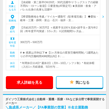
【未経験・第二新卒OK/20代・30代活躍中/ドラッグストアの経験
不問/U・Iターン歓迎】◎要普免(AT限定可) ★美容師・飲食・ア
対象と
パレル出身の先輩も活躍中
なる方
【希望勤務地を考慮／マイカー通勤可（駐車場完備）】 ◆愛知・
岐阜・三重・静岡・富山・石川・福井・京…
勤務地
【月給20万円～30万円】＋残業手当100％支給+諸手当＋賞与年2
回（昨年度平均実績：3.5ヶ月）※試用期間3ヶ月あ…
給与
300万円～500万円
初年度
年収
# ★ 残業は月8h以下★【1ヶ月単位の変形労働時間制／1週間あた
勤務
時間
りの平均労働時間40時間以内】8：…
* 年間休日114日* 週休2日（月8～10日／シフト制）* 有給休暇
休日
休暇
（入社1ヶ月経過後、5日付与 …
求人詳細を見る
気になる
ダイソウ工業株式会社 | 自動車・重機・医療・FAなど多分野で事業展開する
メーカー
＼急成長メーカー／【FA事業部の営業】※名古屋勤務