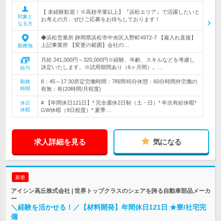
【 未経験歓迎！※高校卒業以上】『浜松エリア』で活躍したいと
対象と
お考えの方、ぜひご応募をお待ちしております！
なる方
◆浜松営業所 静岡県浜松市中央区入野町4972-7 【雇入れ直後】
上記事業所 【変更の範囲】会社の…
勤務地
月給 241,000円～320,000円※経験、年齢、スキルなどを考慮し
決定いたします。※試用期間あり（6ヶ月間）。…
給与
8：45～17:30所定労働時間：7時間45分休憩：60分時間外労働の
勤務
時間
有無：有(20時間/月程度)
# 【年間休日121日】* 完全週休2日制（土・日）* 年次有給休暇*
休日
休暇
GW休暇（9日程度）* 夏季…
求人詳細を見る
気になる
新着
アイシン高丘株式会社 | 世界トップクラスのシェアを誇る自動車部品メーカ
ー
＼経験を活かせる！／【材料開発】年間休日121日 ★寮/社宅完
備