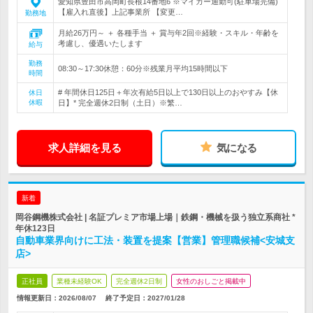
愛知県豊田市高岡町長根14番地6 ※マイカー通勤可(駐車場完備)
【雇入れ直後】上記事業所 【変更…
勤務地
月給26万円～ ＋ 各種手当 ＋ 賞与年2回※経験・スキル・年齢を
考慮し、優遇いたします
給与
勤務
08:30～17:30休憩：60分※残業月平均15時間以下
時間
# 年間休日125日＋年次有給5日以上で130日以上のおやすみ【休
休日
休暇
日】* 完全週休2日制（土日）※繁…
求人詳細を見る
気になる
新着
岡谷鋼機株式会社 | 名証プレミア市場上場｜鉄鋼・機械を扱う独立系商社 *
年休123日
自動車業界向けに工法・装置を提案【営業】管理職候補<安城支
店>
正社員
業種未経験OK
完全週休2日制
女性のおしごと掲載中
情報更新日：2026/08/07
終了予定日：
2027/01/28