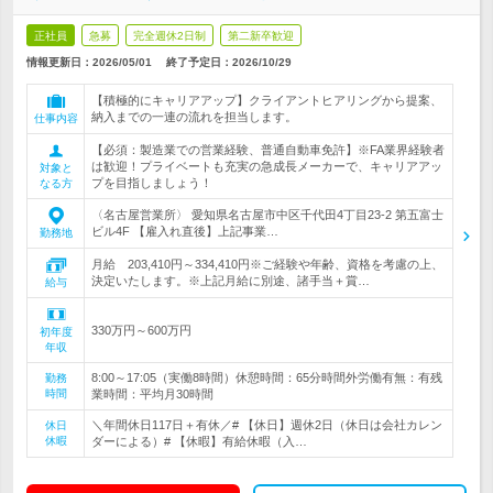
正社員
急募
完全週休2日制
第二新卒歓迎
情報更新日：2026/05/01
終了予定日：
2026/10/29
【積極的にキャリアアップ】クライアントヒアリングから提案、
納入までの一連の流れを担当します。
仕事内容
【必須：製造業での営業経験、普通自動車免許】※FA業界経験者
は歓迎！プライベートも充実の急成長メーカーで、キャリアアッ
対象と
プを目指しましょう！
なる方
〈名古屋営業所〉 愛知県名古屋市中区千代田4丁目23-2 第五富士
ビル4F 【雇入れ直後】上記事業…
勤務地
月給 203,410円～334,410円※ご経験や年齢、資格を考慮の上、
決定いたします。※上記月給に別途、諸手当＋賞…
給与
330万円～600万円
初年度
年収
8:00～17:05（実働8時間）休憩時間：65分時間外労働有無：有残
勤務
時間
業時間：平均月30時間
＼年間休日117日＋有休／# 【休日】週休2日（休日は会社カレン
休日
休暇
ダーによる）# 【休暇】有給休暇（入…