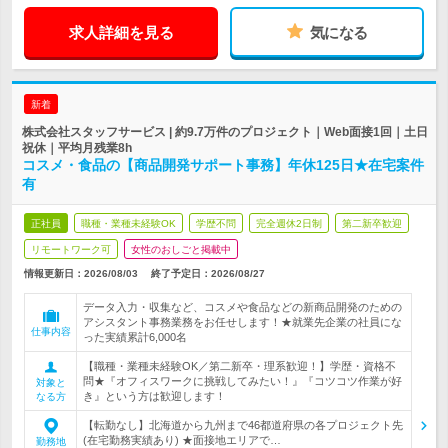
求人詳細を見る
気になる
新着
株式会社スタッフサービス | 約9.7万件のプロジェクト｜Web面接1回｜土日
祝休｜平均月残業8h
コスメ・食品の【商品開発サポート事務】年休125日★在宅案件
有
正社員
職種・業種未経験OK
学歴不問
完全週休2日制
第二新卒歓迎
リモートワーク可
女性のおしごと掲載中
情報更新日：2026/08/03
終了予定日：
2026/08/27
データ入力・収集など、コスメや食品などの新商品開発のための
アシスタント事務業務をお任せします！★就業先企業の社員にな
仕事内容
った実績累計6,000名
【職種・業種未経験OK／第二新卒・理系歓迎！】学歴・資格不
問★『オフィスワークに挑戦してみたい！』『コツコツ作業が好
対象と
き』という方は歓迎します！
なる方
【転勤なし】北海道から九州まで46都道府県の各プロジェクト先
(在宅勤務実績あり) ★面接地エリアで…
勤務地