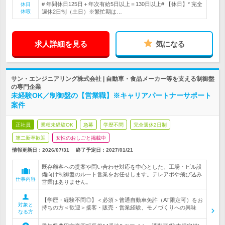
# 年間休日125日＋年次有給5日以上＝130日以上# 【休日】* 完全
休日
休暇
週休2日制（土日）※繁忙期は…
求人詳細を見る
気になる
サン・エンジニアリング株式会社 | 自動車・食品メーカー等を支える制御盤
の専門企業
未経験OK／制御盤の【営業職】※キャリアパートナーサポート
案件
正社員
業種未経験OK
急募
学歴不問
完全週休2日制
第二新卒歓迎
女性のおしごと掲載中
情報更新日：2026/07/31
終了予定日：
2027/01/21
既存顧客への提案や問い合わせ対応を中心とした、工場・ビル設
備向け制御盤のルート営業をお任せします。テレアポや飛び込み
仕事内容
営業はありません。
【学歴・経験不問◎】＜必須＞普通自動車免許（AT限定可）をお
対象と
持ちの方＜歓迎＞接客・販売・営業経験、モノづくりへの興味
なる方