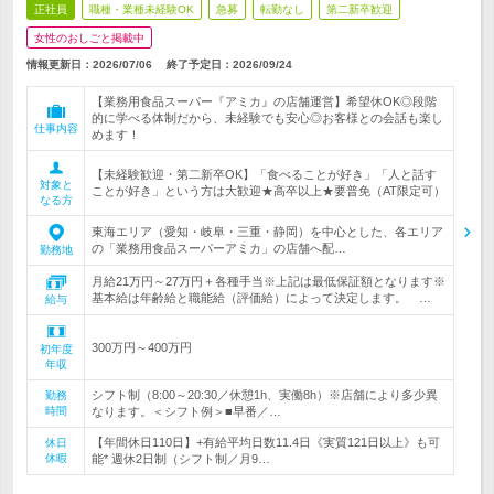
正社員
職種・業種未経験OK
急募
転勤なし
第二新卒歓迎
女性のおしごと掲載中
情報更新日：2026/07/06
終了予定日：
2026/09/24
【業務用食品スーパー『アミカ』の店舗運営】希望休OK◎段階
的に学べる体制だから、未経験でも安心◎お客様との会話も楽し
仕事内容
めます！
【未経験歓迎・第二新卒OK】「食べることが好き」「人と話す
対象と
ことが好き」という方は大歓迎★高卒以上★要普免（AT限定可）
なる方
東海エリア（愛知・岐阜・三重・静岡）を中心とした、各エリア
の「業務用食品スーパーアミカ」の店舗へ配…
勤務地
月給21万円～27万円＋各種手当※上記は最低保証額となります※
基本給は年齢給と職能給（評価給）によって決定します。 …
給与
300万円～400万円
初年度
年収
シフト制（8:00～20:30／休憩1h、実働8h）※店舗により多少異
勤務
時間
なります。＜シフト例＞■早番／…
【年間休日110日】+有給平均日数11.4日《実質121日以上》も可
休日
休暇
能* 週休2日制（シフト制／月9…