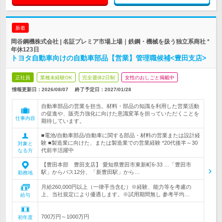
新着
岡谷鋼機株式会社 | 名証プレミア市場上場｜鉄鋼・機械を扱う独立系商社 *
年休123日
トヨタ自動車向けの自動車部品【営業】管理職候補<豊田支店>
正社員
業種未経験OK
完全週休2日制
女性のおしごと掲載中
情報更新日：2026/08/07
終了予定日：
2027/01/28
自動車部品の営業を担当。材料・部品の知識を利用した営業活動
の促進や、販売力強化に向けた意識変革を担っていただくことを
仕事内容
期待しています。
■電池/自動車部品/自動車に関する部品・材料の営業または設計経
験 ■製造業に向けた、または製造業での営業経験 *20代後半～30
対象と
代前半活躍中
なる方
【豊田本部 豊田支店】 愛知県豊田市東新町6-33 …「豊田市
駅」からバス12分、「新豊田駅」から…
勤務地
月給260,000円以上（一律手当含む）※経験、能力等を考慮の
上、当社規定により優遇します。※試用期間無し 参考平均…
給与
700万円～1000万円
初年度