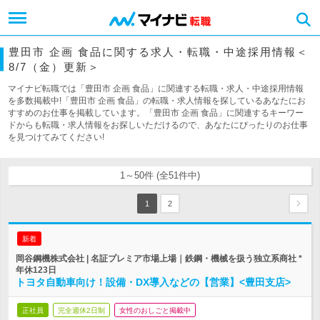
豊田市 企画 食品に関する求人・転職・中途採用情報＜
8/7（金）更新＞
マイナビ転職では「豊田市 企画 食品」に関連する転職・求人・中途採用情報
を多数掲載中!「豊田市 企画 食品」の転職・求人情報を探しているあなたにお
すすめのお仕事を掲載しています。「豊田市 企画 食品」に関連するキーワー
ドからも転職・求人情報をお探しいただけるので、あなたにぴったりのお仕事
を見つけてみてください!
1～50件 (全51件中)
1
2
新着
岡谷鋼機株式会社 | 名証プレミア市場上場｜鉄鋼・機械を扱う独立系商社 *
年休123日
トヨタ自動車向け！設備・DX導入などの【営業】<豊田支店>
正社員
完全週休2日制
女性のおしごと掲載中