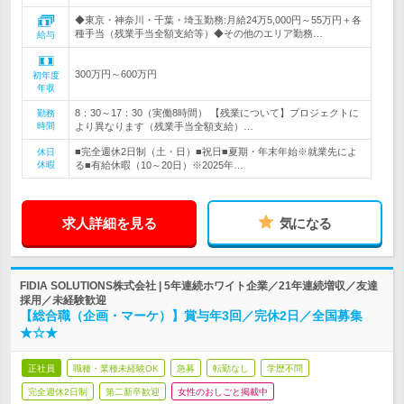
◆東京・神奈川・千葉・埼玉勤務:月給24万5,000円～55万円＋各
種手当（残業手当全額支給等）◆その他のエリア勤務…
給与
300万円～600万円
初年度
年収
8：30～17：30（実働8時間） 【残業について】プロジェクトに
勤務
時間
より異なります（残業手当全額支給）…
■完全週休2日制（土・日）■祝日■夏期・年末年始※就業先によ
休日
休暇
る■有給休暇（10～20日）※2025年…
求人詳細を見る
気になる
FIDIA SOLUTIONS株式会社 | 5年連続ホワイト企業／21年連続増収／友達
採用／未経験歓迎
【総合職（企画・マーケ）】賞与年3回／完休2日／全国募集
★☆★
正社員
職種・業種未経験OK
急募
転勤なし
学歴不問
完全週休2日制
第二新卒歓迎
女性のおしごと掲載中