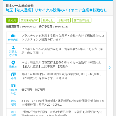
日本シーム株式会社
埼玉【法人営業】リサイクル設備のパイオニア企業◆転勤なし
正社員
業種未経験OK
転勤なし
学歴不問
第二新卒歓迎
情報更新日：2026/06/02
終了予定日：
2026/11/23
プラスチックを利用する様々な業界・会社へ向けて機械導入のコ
ンサルティング提案を行います！
仕事内容
ビジネスレベルの英語力があり、営業経験が5年以上ある方（業
対象と
界・商材不問！）
なる方
本社：埼玉県川口市安行北谷665 ※マイカー通勤可 ※転勤なし
【雇入れ直後】上記事業所 【変更の…
勤務地
月給：400,000円～500,000円※固定残業代40,000円～66,000円
（25時間分）を含みます。※超過分…
給与
550万円～700万円
初年度
年収
8：30～17：30(実働8時間／休憩時間60分)※時間外労働有無：有
勤務
時間
※残業時間：月平均20～30時…
* 週休2日制(土日祝) ※第3土曜日出勤 ※祝日も出勤日になる
休日
休暇
可能性があります。* 年末年始休暇*…