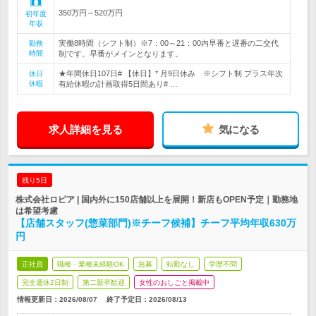
350万円～520万円
初年度
年収
実働8時間（シフト制）※7：00～21：00内早番と遅番の二交代
勤務
時間
制です。早番がメインとなります。
★年間休日107日# 【休日】* 月9日休み ※シフト制 プラス年次
休日
休暇
有給休暇の計画取得5日間あり# …
求人詳細を見る
気になる
残り5日
株式会社ロピア | 国内外に150店舗以上を展開！新店もOPEN予定｜勤務地
は希望考慮
【店舗スタッフ(惣菜部門)※チーフ候補】チーフ平均年収630万
円
正社員
職種・業種未経験OK
急募
転勤なし
学歴不問
完全週休2日制
第二新卒歓迎
女性のおしごと掲載中
情報更新日：2026/08/07
終了予定日：
2026/08/13