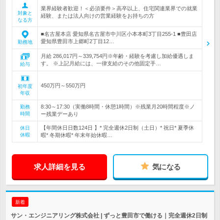
業界経験者歓迎！＜必須要件＞高卒以上、住宅関連業界での就業
対象と
経験、または法人向けの営業経験をお持ちの方
なる方
■名古屋本店 愛知県名古屋市中川区小本本町3丁目255-1 ■豊田店
愛知県豊田市上郷町2丁目12…
勤務地
月給 286,017円～339,754円※年齢・経験を考慮し加給優遇しま
す。 ※上記月給には、一律支給のその他固定手…
給与
450万円～550万円
初年度
年収
8:30～17:30（実働8時間・休憩1時間）※残業月20時間程度※ノ
勤務
時間
ー残業デーあり
【年間休日日数124日 】* 完全週休2日制（土日）* 祝日* 夏季休
休日
休暇
暇* 冬期休暇* 年末年始休暇…
求人詳細を見る
気になる
新着
サン・エンジニアリング株式会社 | ずっと豊田市で働ける｜完全週休2日制