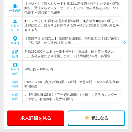
【中堅として新人をリード】新工法/新技術を軸とした提案や装置
紹介、受注からアフターサービスまでの一連の業務を担当。 *20
仕事内容
代後半～30代前半活躍中
■"モノづくり"に関わる営業経験5年以上 ■語学力 ■物事の正しい
理解に努め、自ら考え行動できる方 ■特定分野/業界に深い知見を
対象と
有する方
なる方
【豊田本部 安城支店】 愛知県安城市姫小川町姫西二丁目17番地1
…「桜井駅」から徒歩11分 ※当…
勤務地
月給260,000円以上（一律手当含む）※経験、能力等を考慮の
上、当社規定により優遇します。※試用期間3ヵ月（待遇変…
給与
700万円～1000万円
初年度
年収
9:00～17:00（所定労働時間：7時間）休憩時間：60分※残業月40
勤務
時間
時間程度
# 【年間休日123日】* 完全週休2日制（土日）※客先カレンダー
休日
休暇
に準ずる* 有給休暇（最大5日間分…
求人詳細を見る
気になる