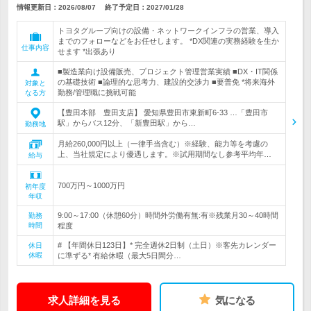
情報更新日：2026/08/07
終了予定日：
2027/01/28
トヨタグループ向けの設備・ネットワークインフラの営業、導入
までのフォローなどをお任せします。 *DX関連の実務経験を生か
仕事内容
せます *出張あり
■製造業向け設備販売、プロジェクト管理営業実績 ■DX・IT関係
の基礎技術 ■論理的な思考力、建設的交渉力 ■要普免 *将来海外
対象と
勤務/管理職に挑戦可能
なる方
【豊田本部 豊田支店】 愛知県豊田市東新町6-33 …「豊田市
駅」からバス12分、「新豊田駅」から…
勤務地
月給260,000円以上（一律手当含む）※経験、能力等を考慮の
上、当社規定により優遇します。※試用期間なし参考平均年…
給与
700万円～1000万円
初年度
年収
9:00～17:00（休憩60分）時間外労働有無:有※残業月30～40時間
勤務
時間
程度
# 【年間休日123日】* 完全週休2日制（土日）※客先カレンダー
休日
休暇
に準ずる* 有給休暇（最大5日間分…
求人詳細を見る
気になる