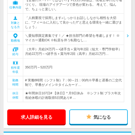
【普通のスーパーではない!?】FEELの特徴は、現場主導の売り場
づくり。 現場のアイデア一つで景色が変わる。 考えて、悩ん
仕事内容
で、ちょっと楽しい。
「人柄重視で採用します♪しっかりお話ししながら相性を大切
に、“フィールに入社して良かった!!”と思える環境を一緒に選びま
対象と
しょう」
なる方
＼愛知県限定募集です！／ ★担当部門の希望を考慮します！ ※
マイカー通勤OK ※転居を伴う転勤なし…
勤務地
（大卒）月給24万円～+諸手当＋賞与年2回（短大・専門学校卒）
月給22万円～+諸手当＋賞与年2回（高卒）月給21万円…
給与
350万円～520万円
初年度
年収
# 実働8時間（シフト制）7：00～21：00内※早番と遅番の二交代
勤務
時間
制で、早番がメイン※タイムカード…
★年間休日107日# 【休日】* 月9日休み ※シフト制 プラス年次
休日
休暇
有給休暇の計画取得5日間あり# …
求人詳細を見る
気になる