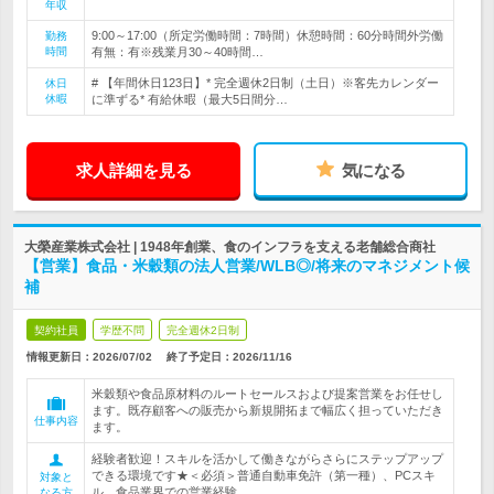
年収
9:00～17:00（所定労働時間：7時間）休憩時間：60分時間外労働
勤務
時間
有無：有※残業月30～40時間…
# 【年間休日123日】* 完全週休2日制（土日）※客先カレンダー
休日
休暇
に準ずる* 有給休暇（最大5日間分…
求人詳細を見る
気になる
大榮産業株式会社 | 1948年創業、食のインフラを支える老舗総合商社
【営業】食品・米穀類の法人営業/WLB◎/将来のマネジメント候
補
契約社員
学歴不問
完全週休2日制
情報更新日：2026/07/02
終了予定日：
2026/11/16
米穀類や食品原材料のルートセールスおよび提案営業をお任せし
ます。既存顧客への販売から新規開拓まで幅広く担っていただき
仕事内容
ます。
経験者歓迎！スキルを活かして働きながらさらにステップアップ
できる環境です★＜必須＞普通自動車免許（第一種）、PCスキ
対象と
ル、食品業界での営業経験
なる方