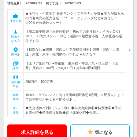
情報更新日：2026/07/31
終了予定日：
2026/09/03
★ホワイト企業認定 最高ランク「プラチナ」受賞★誰もが知るあ
の有名商品の販売促進・PR・マーケティングなどをお任せ！
仕事内容
◎90％が未経験スタート
【第二新卒歓迎／未経験歓迎】初めての正社員という方もOK！
20代・30代のメンバー中心に活躍中♪履歴書不要！人柄重視の選
対象と
考です◎
なる方
【転勤なし★関東・関西エリア積極採用中】関東・関西・北海
道・東北・東海・福岡県のいずれか★好きなエ…
勤務地
【エリア別給与】■首都圏（東京都・神奈川県・埼玉県・千葉
県）月給212,100円～300,000円＋賞与年3回■関西…
給与
250万円～500万円
初年度
年収
10:00～19:00のシフト制（実働8時間/休憩1時間）※配属先によっ
勤務
時間
て勤務時間が異なる可能性があ…
◆完全週休2日制（シフト制）◆年次有給休暇◆特別休暇◆子の
休日
休暇
看護休暇◆産前産後休暇◆育児休業休暇◆介護…
求人詳細を見る
気になる