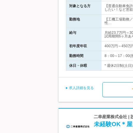
対象となる方
【普通自動車免許
したい！など意欲
勤務地
【工機工場勤務／
性…
給与
月給23.7万円
試用期間6ヶ月あ
初年度年収
400万円～450万
勤務時間
8：00～17：0
休日・休暇
* 週休2日制(土日
求人詳細を見る
二幸産業株式会社 |
未経験OK＊