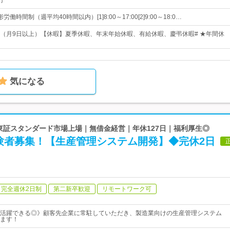
円
働時間制（週平均40時間以内）[1]8:00～17:00[2]9:00～18:0…
（月9日以上）【休暇】夏季休暇、年末年始休暇、有給休暇、慶弔休暇# ★年間休
気になる
 東証スタンダード市場上場｜無借金経営｜年休127日｜福利厚生◎
験者募集！【生産管理システム開発】◆完休2日
完全週休2日制
第二新卒歓迎
リモートワーク可
活躍できる◎》顧客先企業に常駐していただき、製造業向けの生産管理システム
ます！