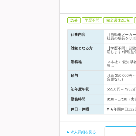
急募
学歴不問
完全週休2日制
仕事内容
《自動車メーカー
社員の成長をサポ
対象となる方
【学歴不問｜経験
迎します♪管理監
勤務地
＜本社＞ 愛知県
豊…
給与
月給 350,00
変更なし）
初年度年収
555万円～793万
勤務時間
8:30～17:3
休日・休暇
# ★年間休日12
求人詳細を見る