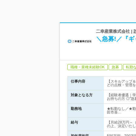
二幸産業株式会社 |
＼急募!／『
職種・業種未経験OK
急募
転勤
仕事内容
【スキルアップ＆
どの点検・管理を
対象となる方
【経験者優遇｜学
お持ちの方 ◎"
勤務地
★転勤なし／★勤
田市喜…
給与
【月給28万円～
の上、決定いたし