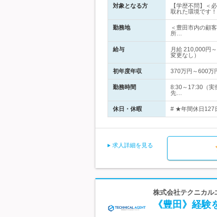
対象となる方
【学歴不問】＜必
取れた環境です！
勤務地
＜豊田市内の顧客
所…
給与
月給 210,00
変更なし）
初年度年収
370万円～600万
勤務時間
8:30～17:3
先…
休日・休暇
# ★年間休日12
求人詳細を見る
株式会社テクニカルエ
《豊田》経験