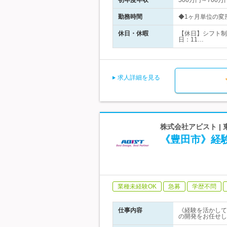
初年度年収
500万円～700万
勤務時間
◆1ヶ月単位の変形労
休日・休暇
【休日】シフト制
日：11…
求人詳細を見る
株式会社アビスト |
《豊田市》経
業種未経験OK
急募
学歴不問
仕事内容
《経験を活かして
の開発をお任せし