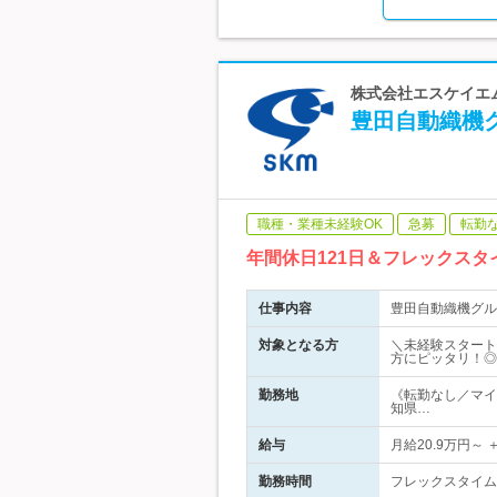
株式会社エスケイエム
豊田自動織機
職種・業種未経験OK
急募
転勤
年間休日121日＆フレックス
仕事内容
豊田自動織機グル
対象となる方
＼未経験スタート
方にピッタリ！◎
勤務地
《転勤なし／マイ
知県…
給与
月給20.9万円～
勤務時間
フレックスタイム制