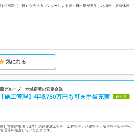
完全週休2日制（土日）※会社カレンダーによる※土日出勤が発生した場合、振替休日
気になる
の近藤グループ｜地域密着の安定企業
【施工管理】年収750万円も可★手当充実
正社員
献】立体駐車場（S造）の建築施工管理、工程管理／品質管理／安全管理等を中心
管理等を担当していただきます。