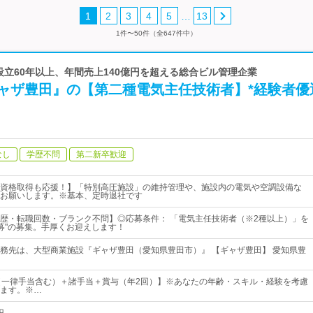
…
1
2
3
4
5
13
1件〜50件（全647件中）
 設立60年以上、年間売上140億円を超える総合ビル管理企業
ギャザ豊田』の【第二種電気主任技術者】*経験者優
なし
学歴不問
第二新卒歓迎
資格取得も応援！】「特別高圧施設」の維持管理や、施設内の電気や空調設備な
お願いします。※基本、定時退社です
歴・転職回数・ブランク不問】◎応募条件： 「電気主任技術者（※2種以上）」を
急募"の募集。手厚くお迎えします！
務先は、大型商業施設『ギャザ豊田（愛知県豊田市）』 【ギャザ豊田】 愛知県豊
（一律手当含む）＋諸手当＋賞与（年2回）】※あなたの年齢・スキル・経験を考慮
ます。※…