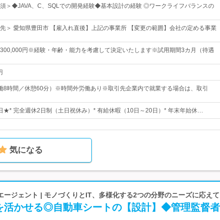
須＞◆JAVA、C、SQLでの開発経験◆基本設計の経験 ◎ワークライフバランスの
先＞ 愛知県豊田市 【雇入れ直後】上記の事業所 【変更の範囲】会社の定める事業
0円～300,000円※経験・年齢・能力を考慮して決定いたします※試用期間3カ月（待遇
円
0（実働8時間／休憩60分）※時間外労働あり※取引先企業内で就業する場合は、取引
7日★* 完全週休2日制（土日祝休み）* 有給休暇（10日～20日）* 年末年始休…
気になる
ージェント | モノづくりとIT、多様化する2つの分野のニーズに応え
を活かせる◎自動車シートの【設計】◆管理監督者