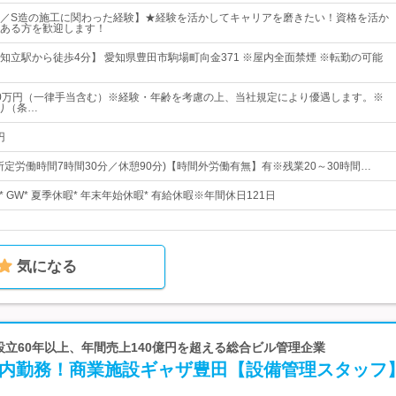
／S造の施工に関わった経験】★経験を活かしてキャリアを磨きたい！資格を活か
ある方を歓迎します！
知立駅から徒歩4分】 愛知県豊田市駒場町向金371 ※屋内全面禁煙 ※転勤の可能
～30万円（一律手当含む）※経験・年齢を考慮の上、当社規定により優遇します。※
り（条…
円
0(所定労働時間7時間30分／休憩90分)【時間外労働有無】有※残業20～30時間…
)* GW* 夏季休暇* 年末年始休暇* 有給休暇※年間休日121日
気になる
 設立60年以上、年間売上140億円を超える総合ビル管理企業
屋内勤務！商業施設ギャザ豊田【設備管理スタッフ