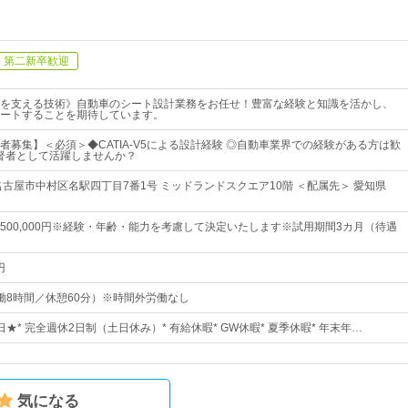
第二新卒歓迎
を支える技術》自動車のシート設計業務をお任せ！豊富な経験と知識を活かし、
ートすることを期待しています。
者募集】＜必須＞◆CATIA-V5による設計経験 ◎自動車業界での経験がある方は歓
督者として活躍しませんか？
名古屋市中村区名駅四丁目7番1号 ミッドランドスクエア10階 ＜配属先＞ 愛知県
0円～500,000円※経験・年齢・能力を考慮して決定いたします※試用期間3カ月（待遇
円
0（実働8時間／休憩60分）※時間外労働なし
2日★* 完全週休2日制（土日休み）* 有給休暇* GW休暇* 夏季休暇* 年末年…
気になる