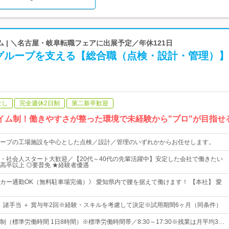
 | ＼名古屋・岐阜転職フェアに出展予定／年休121日
グループを支える【総合職（点検・設計・管理）】
なし
完全週休2日制
第二新卒歓迎
タイム制！働きやすさが整った環境で未経験から"プロ"が目指せ
ープの工場施設を中心とした点検／設計／管理のいずれかからお任せします。
・社会人スタート大歓迎／【20代～40代の先輩活躍中】安定した会社で働きたい
高卒以上 ◎要普免 ★経験者優遇
カー通勤OK（無料駐車場完備）》 愛知県内で腰を据えて働けます！ 【本社】 愛
 ＋ 諸手当 ＋ 賞与年2回※経験・スキルを考慮して決定※試用期間6ヶ月（同条件）
（標準労働時間 1日8時間）※標準労働時間帯／8:30～17:30※残業は月平均3…