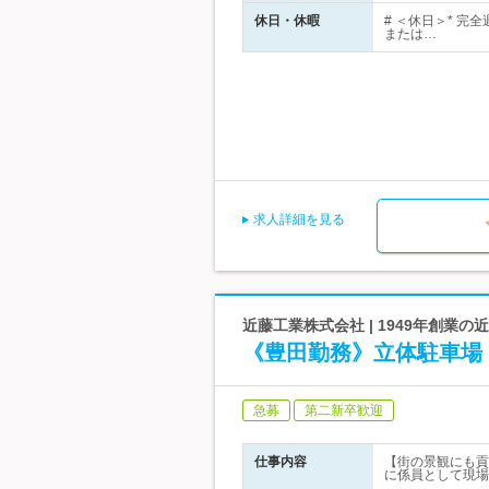
休日・休暇
# ＜休日＞* 
または…
求人詳細を見る
近藤工業株式会社 | 1949年創業
《豊田勤務》立体駐車場
急募
第二新卒歓迎
仕事内容
【街の景観にも貢
に係員として現場