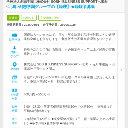
学校法人創志学園 | 株式会社 SOSHI BUSINESS SUPPORTへ出向
<元町>創志学園グループの【経理】★経験者募集
正社員
転勤なし
完全週休2日制
情報更新日：2026/05/01
終了予定日：
2026/10/29
関連法人への出向にて、月次・年次決算や税理士対応などの経理
業務全般をお任せします。制服販売や不動産管理等も行います。
仕事内容
経験を活かして働ける環境！＜必須要件＞大卒以上／経理の実務
対象と
経験をお持ちの方
なる方
株式会社 SOSHI BUSINESS SUPPORTへ出向 ＜元町事務所＞ 兵
庫県神戸市中央区明…
勤務地
月給250,000円～350,000円※経験・スキルを考慮し決定いたしま
す。※試用期間6ヶ月（待遇に変更なし）
給与
400万円～550万円
初年度
年収
9:00～17:30（所定労働時間7時間30分／休憩60分） ※残業は月
勤務
時間
平均5時間程度です。
＜年間休日120日＞ ■完全週休2日制（日・祝・学園の定める土曜
休日
休暇
日）■冬季休暇■夏季休暇 ■有給休暇…