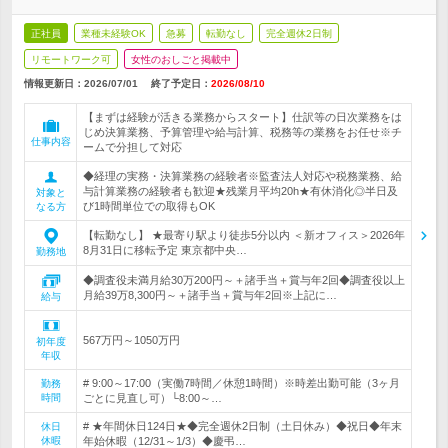
正社員
業種未経験OK
急募
転勤なし
完全週休2日制
リモートワーク可
女性のおしごと掲載中
情報更新日：2026/07/01
終了予定日：
2026/08/10
【まずは経験が活きる業務からスタート】仕訳等の日次業務をは
じめ決算業務、予算管理や給与計算、税務等の業務をお任せ※チ
仕事内容
ームで分担して対応
◆経理の実務・決算業務の経験者※監査法人対応や税務業務、給
与計算業務の経験者も歓迎★残業月平均20h★有休消化◎半日及
対象と
び1時間単位での取得もOK
なる方
【転勤なし】 ★最寄り駅より徒歩5分以内 ＜新オフィス＞2026年
8月31日に移転予定 東京都中央…
勤務地
◆調査役未満月給30万200円～＋諸手当＋賞与年2回◆調査役以上
月給39万8,300円～＋諸手当＋賞与年2回※上記に…
給与
567万円～1050万円
初年度
年収
# 9:00～17:00（実働7時間／休憩1時間）※時差出勤可能（3ヶ月
勤務
時間
ごとに見直し可）└8:00～…
# ★年間休日124日★◆完全週休2日制（土日休み）◆祝日◆年末
休日
休暇
年始休暇（12/31～1/3）◆慶弔…