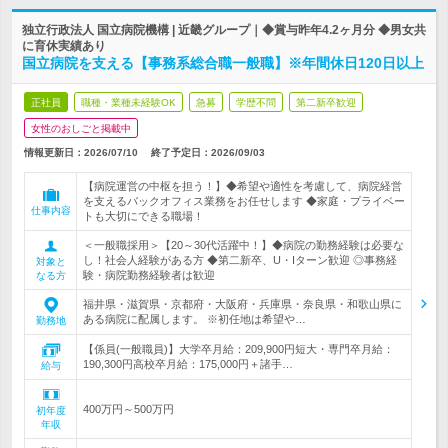
独立行政法人 国立病院機構 | 近畿グループ｜◆賞与昨年4.2ヶ月分 ◆男女共
に育休実績あり
国立病院を支える【事務系総合職一般職】※年間休日120日以上
正社員
職種・業種未経験OK
急募
学歴不問
第二新卒歓迎
女性のおしごと掲載中
情報更新日：2026/07/10
終了予定日：
2026/09/03
【病院運営の中枢を担う！】◆希望や適性を考慮して、病院経営
を支えるバックオフィス業務をお任せします ◆家庭・プライベー
仕事内容
トも大切にできる職場！
＜一般職採用＞【20～30代活躍中！】◆病院の勤務経験は必要な
し！社会人経験がある方 ◆第二新卒、U・Iターン歓迎 ◎事務経
対象と
験・病院勤務経験者は歓迎
なる方
福井県・滋賀県・京都府・大阪府・兵庫県・奈良県・和歌山県に
ある病院に配属します。 ※初任地は希望や…
勤務地
【係員(一般職員)】大学卒月給：209,900円短大・専門卒月給：
190,300円高校卒月給：175,000円＋諸手…
給与
400万円～500万円
初年度
年収