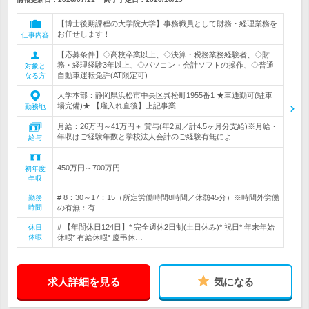
【博士後期課程の大学院大学】事務職員として財務・経理業務を
お任せします！
仕事内容
【応募条件】◇高校卒業以上、◇決算・税務業務経験者、◇財
務・経理経験3年以上、◇パソコン・会計ソフトの操作、◇普通
対象と
自動車運転免許(AT限定可)
なる方
大学本部：静岡県浜松市中央区呉松町1955番1 ★車通勤可(駐車
場完備)★ 【雇入れ直後】上記事業…
勤務地
月給：26万円～41万円＋ 賞与(年2回／計4.5ヶ月分支給)※月給・
年収はご経験年数と学校法人会計のご経験有無によ…
給与
450万円～700万円
初年度
年収
# 8：30～17：15（所定労働時間8時間／休憩45分）※時間外労働
勤務
時間
の有無：有
# 【年間休日124日】* 完全週休2日制(土日休み)* 祝日* 年末年始
休日
休暇
休暇* 有給休暇* 慶弔休…
求人詳細を見る
気になる