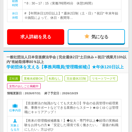
勤務
* 8：30～17：15（実働7時間45分 休憩1時間）
時間
# 【年間休日120日以上】* 週休2日制（土・日）* 祝日* 年末年始
休日
休暇
※病院によって、休日・夜間等…
求人詳細を見る
気になる
一般社団法人日本音楽療法学会 | 完全週休2日*土日休み＋祝日*残業月10h以
内*有給取得率80％以上
学術団体を支える【事務局職員(管理職候補)】★年休120日以上
正社員
業種未経験OK
転勤なし
完全週休2日制
リモートワーク可
女性のおしごと掲載中
情報更新日：2026/07/31
終了予定日：
2026/10/29
【音楽療法の知識がなくても大丈夫◎】学会の会員管理や経理業
務、事務サポートなどできる業務からスタート★ゆくゆくは管理
仕事内容
職にキャリアアップ！
【将来の管理職候補募集！】◆短大・専門卒以上◆経理の実務経
験をお持ちの方★「安定した環境で長く働きたい」「最後の転職
対象と
にしたい」方はぜひ
なる方