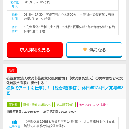
315万円～505万円
初年度
年収
09:30～17:30（実働7時間／休憩60分）※時間外労働有無：有※
勤務
時間
残業/月10～30時間
* 完全週休2日制（土・日）* 祝日* 夏季休暇* 年末年始休暇* 有給
休日
休暇
休暇* 慶弔休暇
求人詳細を見る
気になる
新着
公益財団法人横浜市芸術文化振興財団 | 【横浜優良法人】◎美術館などの文
化施設の運営に携われる！
横浜でアートを仕事に！【総合職(事務)】休日年124日／賞与年2
回
正社員
職種・業種未経験OK
第二新卒歓迎
女性のおしごと掲載中
情報更新日：2026/08/04
終了予定日：
2026/09/07
《年間休日124日＆残業月平均14時間》◇法人事務局または文化
施設での事務や施設運営業務
仕事内容