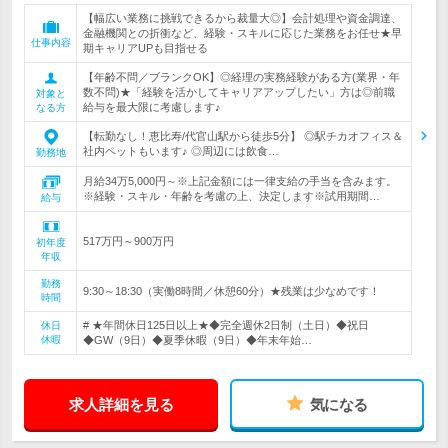
【幅広い業務に挑戦できるから裁量大◎】会計処理や資金調達、
金融機関との折衝など、経験・スキルに応じた業務をお任せ★早
仕事内容
期キャリアUPも目指せる
【年齢不問／ブランクOK】◎経理の実務経験がある方(業界・年
数不問)★「経験を活かしてキャリアアップしたい」方は◎前職
対象と
給与を最大限に考慮します♪
なる方
【転勤なし！恵比寿/代官山駅から徒歩5分】 ◎駅チカオフィス＆
社内ペットもいます♪ ◎周辺には飲食…
勤務地
月給34万5,000円～※上記金額には一律支給の手当を含みます。
※経験・スキル・年齢を考慮の上、決定します※試用期間…
給与
517万円～900万円
初年度
年収
勤務
9:30～18:30（実働8時間／休憩60分）★残業は少なめです！
時間
# ★年間休日125日以上★◆完全週休2日制（土日）◆祝日
休日
休暇
◆GW（9日）◆夏季休暇（9日）◆年末年始…
求人詳細を見る
気になる