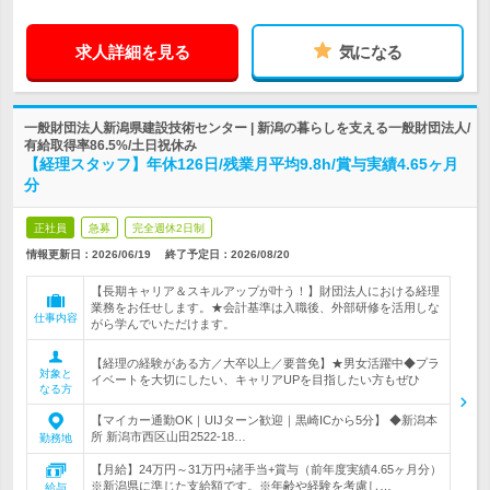
求人詳細を見る
気になる
一般財団法人新潟県建設技術センター | 新潟の暮らしを支える一般財団法人/
有給取得率86.5%/土日祝休み
【経理スタッフ】年休126日/残業月平均9.8h/賞与実績4.65ヶ月
分
正社員
急募
完全週休2日制
情報更新日：2026/06/19
終了予定日：
2026/08/20
【長期キャリア＆スキルアップが叶う！】財団法人における経理
業務をお任せします。★会計基準は入職後、外部研修を活用しな
仕事内容
がら学んでいただけます。
【経理の経験がある方／大卒以上／要普免】★男女活躍中◆プラ
対象と
イベートを大切にしたい、キャリアUPを目指したい方もぜひ
なる方
【マイカー通勤OK｜UIJターン歓迎｜黒崎ICから5分】 ◆新潟本
所 新潟市西区山田2522-18…
勤務地
【月給】24万円～31万円+諸手当+賞与（前年度実績4.65ヶ月分）
※新潟県に準じた支給額です。※年齢や経験を考慮し…
給与