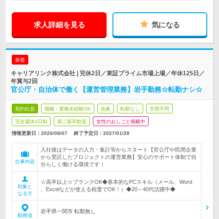
求人詳細を見る
気になる
新着
キャリアリンク株式会社 | 完休2日／東証プライム市場上場／年休125日／
年賞与2回
官公庁・自治体で働く【運営管理業務】岩手勤務☆転勤ナシ☆
契約社員
職種・業種未経験OK
急募
転勤なし
学歴不問
完全週休2日制
第二新卒歓迎
女性のおしごと掲載中
情報更新日：2026/08/07
終了予定日：
2027/01/28
入社後はデータの入力・集計等からスタート【官公庁や民間企業
から受託したプロジェクトの運営業務】安心のサポート体制で自
仕事内容
分らしく働ける環境です！
☆高卒以上☆ブランクOK◆基本的なPCスキル（メール、Word
対象と
、Excelなどが使える程度でOK！）◆20～40代活躍中◆
なる方
岩手県一関市 転勤無し
勤務地