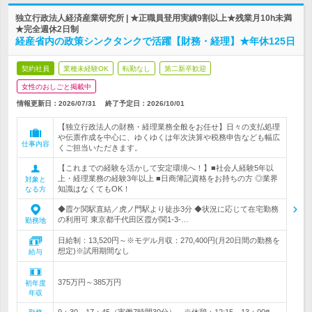
独立行政法人経済産業研究所 | ★正職員登用実績9割以上★残業月10h未満
★完全週休2日制
経産省内の政策シンクタンクで活躍【財務・経理】★年休125日
契約社員
業種未経験OK
転勤なし
第二新卒歓迎
女性のおしごと掲載中
情報更新日：2026/07/31
終了予定日：
2026/10/01
【独立行政法人の財務・経理業務全般をお任せ】日々の支払処理
や伝票作成を中心に、ゆくゆくは年次決算や税務申告なども幅広
仕事内容
くご担当いただきます。
【これまでの経験を活かして安定環境へ！】■社会人経験5年以
上・経理業務の経験3年以上 ■日商簿記資格をお持ちの方 ◎業界
対象と
知識はなくてもOK！
なる方
◆霞ケ関駅直結／虎ノ門駅より徒歩3分 ◆状況に応じて在宅勤務
の利用可 東京都千代田区霞が関1-3-…
勤務地
日給制：13,520円～※モデル月収：270,400円(月20日間の勤務を
想定)※試用期間なし
給与
375万円～385万円
初年度
年収