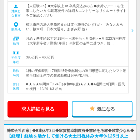
【未経験OK】■大卒以上 or 卒業見込みの方 ■横浜でアートを仕
事にしたい方 ◎応募要件の詳細＆エントリーはリクルートサイト
対象と
をご確認ください
なる方
横浜市内の法人事務局または文化施設のいずれか （みなとみら
い、桜木町、日本大通り、あざみ野 他）
勤務地
月給：基本給20万3429円～＋諸手当＜月収例＞■月収23万円程度
（大学新卒者／勤務1年目）※財団の基準に基づき、前…
給与
395万円～460万円
初年度
年収
1日の実働時間：7時間45分※配属先の運用形態に応じたシフト勤
勤務
時間
務※財団全体での超過勤務は月平均14時…
# ★☆★年間休日124日(令和8年度)★☆★◆4週間に8日間・国民
休日
休暇
の祝日・12/29-1/3 相当…
求人詳細を見る
気になる
株式会社西家 | ◆9連休年3回◆家賃補助制度有◆前給を考慮◆残業少なめ◆
【経理】経験を活かして働ける★土日祝休み★年休125日以上