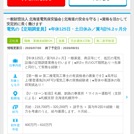
一般財団法人 北海道電気保安協会 | 北海道の安全を守る｜●資格を活かして
安定的に長く働けます
電気の【定期調査員】●年休125日・土日休み／賞与計6.2ヶ月分
正社員
職種・業種未経験OK
急募
完全週休2日制
第二新卒歓迎
情報更新日：2026/07/30
終了予定日：
2026/08/31
【年休125日／賞与6.2ヶ月】一般家庭、商店等にて、低圧の電気
設備の定期調査業務を行います｜●約3ヶ月のOJT期間あり⇒先輩
仕事内容
と同行して実務を経験！
【第一種 or 第二種電気工事士の有資格者の募集です】●高卒以
上/要普通免許(AT可)/電気工事の実務経験者｜●育休や看護休の取
対象と
得実績あり！
なる方
【U・Iターン歓迎】札幌、釧路の事業所 ＊マイカー通勤可（支部
による） ●札幌支部 北海道札幌市中…
勤務地
月給：218,700円～320,200円 ＋ 諸手当 ＋ 賞与年2回※経験・能
力を考慮のうえ、給与優遇します。※月給…
給与
400万円～610万円
初年度
年収