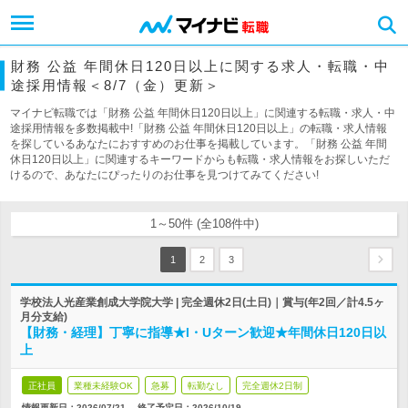
財務 公益 年間休日120日以上に関する求人・転職・中
途採用情報＜8/7（金）更新＞
マイナビ転職では「財務 公益 年間休日120日以上」に関連する転職・求人・中
途採用情報を多数掲載中!「財務 公益 年間休日120日以上」の転職・求人情報
を探しているあなたにおすすめのお仕事を掲載しています。「財務 公益 年間
休日120日以上」に関連するキーワードからも転職・求人情報をお探しいただ
けるので、あなたにぴったりのお仕事を見つけてみてください!
1～50件 (全108件中)
1
2
3
学校法人光産業創成大学院大学 | 完全週休2日(土日)｜賞与(年2回／計4.5ヶ
月分支給)
【財務・経理】丁寧に指導★I・Uターン歓迎★年間休日120日以
上
正社員
業種未経験OK
急募
転勤なし
完全週休2日制
情報更新日：2026/07/21
終了予定日：
2026/10/19