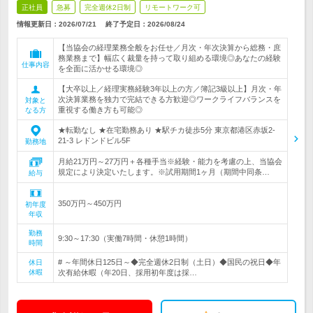
正社員
急募
完全週休2日制
リモートワーク可
情報更新日：2026/07/21
終了予定日：
2026/08/24
【当協会の経理業務全般をお任せ／月次・年次決算から総務・庶
務業務まで】幅広く裁量を持って取り組める環境◎あなたの経験
仕事内容
を全面に活かせる環境◎
【大卒以上／経理実務経験3年以上の方／簿記3級以上】月次・年
次決算業務を独力で完結できる方歓迎◎ワークライフバランスを
対象と
重視する働き方も可能◎
なる方
★転勤なし ★在宅勤務あり ★駅チカ徒歩5分 東京都港区赤坂2-
21-3 レドンドビル5F
勤務地
月給21万円～27万円＋各種手当※経験・能力を考慮の上、当協会
規定により決定いたします。※試用期間1ヶ月（期間中同条…
給与
350万円～450万円
初年度
年収
勤務
9:30～17:30（実働7時間・休憩1時間）
時間
# ～年間休日125日～◆完全週休2日制（土日）◆国民の祝日◆年
休日
休暇
次有給休暇（年20日、採用初年度は採…