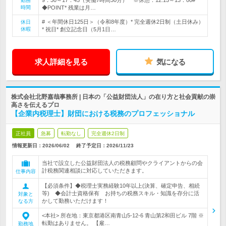
9：30～17：45（実働7時間30分） ※休憩：12:15～13：00#
勤務
時間
◆POINT* 残業は月…
# ＜年間休日125日＞（令和8年度）* 完全週休2日制（土日休み）
休日
休暇
* 祝日* 創立記念日（5月1日…
求人詳細を見る
気になる
株式会社北野嘉哉事務所 | 日本の「公益財団法人」の在り方と社会貢献の崇
高さを伝えるプロ
【企業内税理士】財団における税務のプロフェッショナル
正社員
急募
転勤なし
完全週休2日制
情報更新日：2026/06/02
終了予定日：
2026/11/23
当社で設立した公益財団法人の税務顧問やクライアントからの会
計税務関連相談に対応していただきます。
仕事内容
【必須条件】◆税理士実務経験10年以上(決算、確定申告、相続
等) ◆会計士資格保有 お持ちの税務スキル・知識を存分に活
対象と
かして勤務いただけます！
なる方
<本社> 所在地：東京都港区南青山5-12-6 青山第2和田ビル 7階 ※
転勤はありません。 【雇…
勤務地