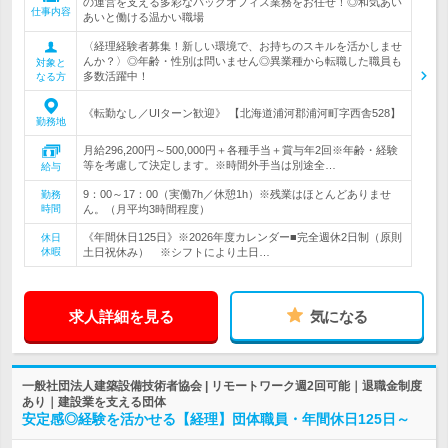
の運営を支える多彩なバックオフィス業務をお任せ！◎和気あい
仕事内容
あいと働ける温かい職場
〈経理経験者募集！新しい環境で、お持ちのスキルを活かしませ
んか？〉◎年齢・性別は問いません◎異業種から転職した職員も
対象と
多数活躍中！
なる方
《転勤なし／UIターン歓迎》 【北海道浦河郡浦河町字西舎528】
勤務地
月給296,200円～500,000円＋各種手当＋賞与年2回※年齢・経験
等を考慮して決定します。※時間外手当は別途全…
給与
9：00～17：00（実働7h／休憩1h）※残業はほとんどありませ
勤務
時間
ん。（月平均3時間程度）
《年間休日125日》※2026年度カレンダー■完全週休2日制（原則
休日
休暇
土日祝休み） ※シフトにより土日…
求人詳細を見る
気になる
一般社団法人建築設備技術者協会 | リモートワーク週2回可能｜退職金制度
あり｜建設業を支える団体
安定感◎経験を活かせる【経理】団体職員・年間休日125日～