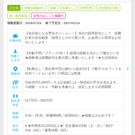
正社員
業種未経験OK
急募
転勤なし
学歴不問
完全週休2日制
第二新卒歓迎
女性のおしごと掲載中
情報更新日：2026/07/24
終了予定日：
2027/01/14
【会社初となる専任ポジション！】当社の経理担当として、経費
計算や歩合精算、税理士とのやり取り等、お金周りの管理をお任
仕事内容
せいたします！
【年齢不問／ブランクOK！】経理の経験を活かして働きたい方
対象と
★経験者は前職給与を最大限に考慮いたします！★土日祝休み
なる方
【転勤なし！恵比寿/代官山駅から徒歩5分】 ◎駅チカオフィス＆
社内ペットもいます♪ ◎周辺には飲食…
勤務地
月給34万5,000円～※上記金額には一律支給の手当を含みます。
※経験・スキル・年齢を考慮の上、決定します※試用期間…
給与
517万円～900万円
初年度
年収
勤務
9:30～18:30（実働8時間／休憩60分）★残業は少なめです！
時間
# ★年間休日125日以上★* 完全週休2日制（土・日）* 祝日*
休日
休暇
GW（9日）* 夏季休暇（9日）…