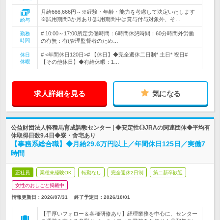
月給666,666円～※経験・年齢・能力を考慮して決定いたします
※試用期間3か月あり(試用期間中は賞与付与対象外、そ…
給与
# 10:00～17:00所定労働時間：6時間休憩時間：60分時間外労働
勤務
時間
の有無：有(管理監督者のため…
# <年間休日120日># 【休日】◆完全週休二日制* 土日* 祝日#
休日
休暇
【その他休日】◆有給休暇：1…
求人詳細を見る
気になる
公益財団法人軽種馬育成調教センター | ◆安定性◎JRAの関連団体◆平均有
休取得日数9.4日◆寮・舎宅あり
【事務系総合職】◆月給29.6万円以上／年間休日125日／実働7
時間
正社員
業種未経験OK
転勤なし
完全週休2日制
第二新卒歓迎
女性のおしごと掲載中
情報更新日：2026/07/31
終了予定日：
2026/10/01
【手厚いフォロー＆各種研修あり】経理業務を中心に、センター