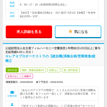
勤務
8：30～17：20（休憩時間1時間を含む）
時間
【休日】* 完全週休2日制(土・日)* 祝日* 5月1日【休暇】* 年末年
休日
休暇
始(12/29～1/3)*…
求人詳細を見る
気になる
公益財団法人名古屋フィルハーモニー交響楽団 | 年間休日120日以上│賞与
支給実績4.65ヶ月分！
☆レア☆プロオーケストラの【総合職(演奏企画/営業推進/総
務)】
契約社員
職種・業種未経験OK
転勤なし
第二新卒歓迎
女性のおしごと掲載中
情報更新日：2026/08/05
終了予定日：
2026/10/01
《あなたのアイデアや情熱で、たくさんの人の心に音楽の感動を
届ける仕事》名フィルの一員として、演奏会の企画や広報、チケ
仕事内容
ット販売などを行います
《"好き"という気持ちが原動力に。》◎"音楽が好き""オーケスト