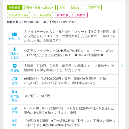
契約社員
職種・業種未経験OK
急募
転勤なし
学歴不問
完全週休2日制
第二新卒歓迎
女性のおしごと掲載中
情報更新日：2026/08/07
終了予定日：
2027/01/28
入社後はデータの入力・集計等からスタート【官公庁や民間企業
から受託したプロジェクトの運営業務】安心のサポート体制で自
仕事内容
分らしく働ける環境です！
☆高卒以上☆ブランクOK◆基本的なPCスキル（メール、Word
対象と
、Excelなどが使える程度でOK！）◆20～40代活躍中◆
なる方
大阪府、京都府、兵庫県、奈良県での募集です。 ※転勤ナシ ※
勤務地は希望を考慮のうえ、決定します。
勤務地
■週5勤務：月給300,000円＋賞与＋残業代■週4勤務：月給
255,000円＋賞与＋残業代※週5、週4勤務共にみな…
給与
316万円～370万円
初年度
年収
9：00～18：00（実働8時間）※みなし残業45時間分を超過した
勤務
時間
場合に1分単位支給となります。※残…
【年間休日125日】■完全週休2日制（案件により平日休の場合も
休日
休暇
ございます）■祝日■GW■年末年始休暇…