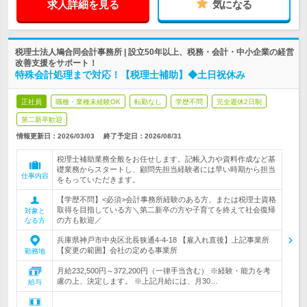
求人詳細を見る
気になる
税理士法人鳩合同会計事務所 | 設立50年以上、税務・会計・中小企業の経営
改善支援をサポート！
特殊会計処理まで対応！【税理士補助】◆土日祝休み
正社員
職種・業種未経験OK
転勤なし
学歴不問
完全週休2日制
第二新卒歓迎
情報更新日：2026/03/03
終了予定日：
2026/08/31
税理士補助業務全般をお任せします。記帳入力や資料作成など基
礎業務からスタートし、顧問先担当経験者には早い時期から担当
仕事内容
をもっていただきます。
【学歴不問】<必須>会計事務所経験のある方、または税理士資格
取得を目指している方＼第二新卒の方や子育てを終えて社会復帰
対象と
の方も歓迎／
なる方
兵庫県神戸市中央区北長狭通4-4-18 【雇入れ直後】上記事業所
【変更の範囲】会社の定める事業所
勤務地
月給232,500円～372,200円（一律手当含む） ※経験・能力を考
慮の上、決定します。 ※上記月給には、月30…
給与