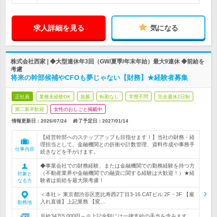
求人詳細を見る
気になる
株式会社西家 | ◆大型連休年3回（GW/夏季/年末年始）最大9連休 ◆前給を
考慮
将来の幹部候補やCFOも夢じゃない【財務】★経験者募集
正社員
業種未経験OK
急募
転勤なし
学歴不問
完全週休2日制
第二新卒歓迎
女性のおしごと掲載中
情報更新日：2026/07/24
終了予定日：
2027/01/14
【経営幹部へのステップアップも目指せます！】当社の財務・経
理担当として、金融機関との折衝や計数管理、資料作成や事務手
仕事内容
続きなどを手がけます。
◆事業会社での財務経験、または金融機関での勤務経験を持つ方
（不動産業界や金融機関での融資に関する経験は大歓迎！）★経
対象と
験者は前給を最大限考慮！
なる方
＜本社＞ 東京都渋谷区恵比寿西2丁目3-16 CATビル 2F・3F 【雇
入れ直後】上記業務 【変…
勤務地
月給34万5,000円～※上記金額には一律支給の手当を含みます。