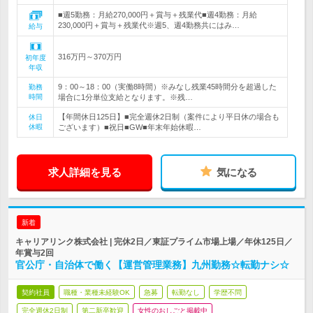
■週5勤務：月給270,000円＋賞与＋残業代■週4勤務：月給
230,000円＋賞与＋残業代※週5、週4勤務共にはみ…
給与
316万円～370万円
初年度
年収
9：00～18：00（実働8時間）※みなし残業45時間分を超過した
勤務
時間
場合に1分単位支給となります。※残…
【年間休日125日】■完全週休2日制（案件により平日休の場合も
休日
休暇
ございます）■祝日■GW■年末年始休暇…
求人詳細を見る
気になる
新着
キャリアリンク株式会社 | 完休2日／東証プライム市場上場／年休125日／
年賞与2回
官公庁・自治体で働く【運営管理業務】九州勤務☆転勤ナシ☆
契約社員
職種・業種未経験OK
急募
転勤なし
学歴不問
完全週休2日制
第二新卒歓迎
女性のおしごと掲載中