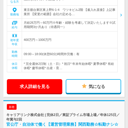
なる方
東京都台東区東上野6‐1‐4 ワツキビル2階 【雇入れ直後】上記事
業所 【変更の範囲】会社の定める…
勤務地
月給26万円～60万円※年齢・経験を考慮して決定いたします※試
用期間3か月あり（待遇同一）
給与
400万円～1000万円
初年度
年収
勤務
09:00～18:00(休憩60分)時間外労働：有
時間
* 完全週休2日制（土・日）* 祝日* 年末年始休暇* 夏季休暇* 有給
休日
休暇
休暇* 慶弔休暇* 出産・育…
求人詳細を見る
気になる
新着
キャリアリンク株式会社 | 完休2日／東証プライム市場上場／年休125日／
年賞与2回
官公庁・自治体で働く【運営管理業務】関西勤務☆転勤ナシ☆