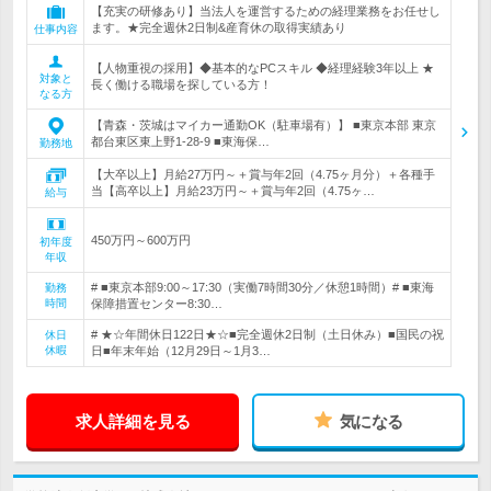
【充実の研修あり】当法人を運営するための経理業務をお任せし
ます。★完全週休2日制&産育休の取得実績あり
仕事内容
【人物重視の採用】◆基本的なPCスキル ◆経理経験3年以上 ★
対象と
長く働ける職場を探している方！
なる方
【青森・茨城はマイカー通勤OK（駐車場有）】 ■東京本部 東京
都台東区東上野1-28-9 ■東海保…
勤務地
【大卒以上】月給27万円～＋賞与年2回（4.75ヶ月分）＋各種手
当【高卒以上】月給23万円～＋賞与年2回（4.75ヶ…
給与
450万円～600万円
初年度
年収
# ■東京本部9:00～17:30（実働7時間30分／休憩1時間）# ■東海
勤務
時間
保障措置センター8:30…
# ★☆年間休日122日★☆■完全週休2日制（土日休み）■国民の祝
休日
休暇
日■年末年始（12月29日～1月3…
求人詳細を見る
気になる