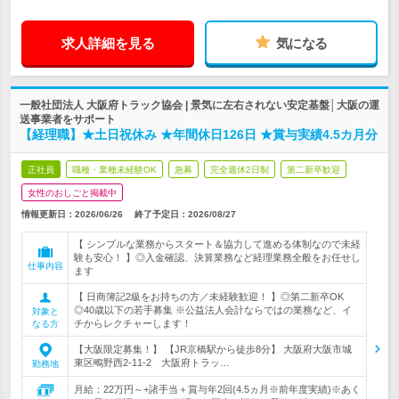
求人詳細を見る
気になる
一般社団法人 大阪府トラック協会 | 景気に左右されない安定基盤│大阪の運
送事業者をサポート
【経理職】★土日祝休み ★年間休日126日 ★賞与実績4.5カ月分
正社員
職種・業種未経験OK
急募
完全週休2日制
第二新卒歓迎
女性のおしごと掲載中
情報更新日：2026/06/26
終了予定日：
2026/08/27
【 シンプルな業務からスタート＆協力して進める体制なので未経
験も安心！ 】◎入金確認、決算業務など経理業務全般をお任せし
仕事内容
ます
【 日商簿記2級をお持ちの方／未経験歓迎！ 】◎第二新卒OK
◎40歳以下の若手募集 ※公益法人会計ならではの業務など、イ
対象と
チからレクチャーします！
なる方
【大阪限定募集！】 【JR京橋駅から徒歩8分】 大阪府大阪市城
東区鴫野西2-11-2 大阪府トラッ…
勤務地
月給：22万円～+諸手当＋賞与年2回(4.5ヵ月※前年度実績)※あく