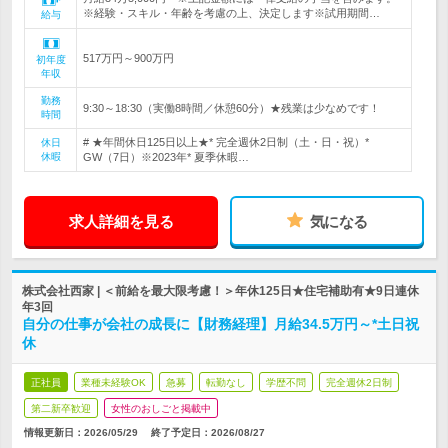
※経験・スキル・年齢を考慮の上、決定します※試用期間…
給与
517万円～900万円
初年度
年収
勤務
9:30～18:30（実働8時間／休憩60分）★残業は少なめです！
時間
# ★年間休日125日以上★* 完全週休2日制（土・日・祝）*
休日
休暇
GW（7日）※2023年* 夏季休暇…
求人詳細を見る
気になる
株式会社西家 | ＜前給を最大限考慮！＞年休125日★住宅補助有★9日連休
年3回
自分の仕事が会社の成長に【財務経理】月給34.5万円～*土日祝
休
正社員
業種未経験OK
急募
転勤なし
学歴不問
完全週休2日制
第二新卒歓迎
女性のおしごと掲載中
情報更新日：2026/05/29
終了予定日：
2026/08/27