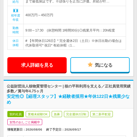
まで最低保証です。※頑張りを正当に評価。昇給が叶…
給与
400万円～450万円
初年度
年収
勤務
9:00～17:30 (休憩時間 1時間00分)◎残業月平均：20h程度
時間
# 【年間休日126日】* 完全週休2日（土日）※休日出勤の場合は
休日
休暇
代休取得可* 祝日* 有給休暇（1…
求人詳細を見る
気になる
公益財団法人核物質管理センター | 核の平和利用を支える／正社員登用実績
多数／賞与年4.75ヶ月
安定性◎【経理スタッフ】★経験者採用★年休122日★残業少な
め
契約社員
業種未経験OK
急募
完全週休2日制
第二新卒歓迎
女性のおしごと掲載中
情報更新日：2026/08/06
終了予定日：
2026/09/17