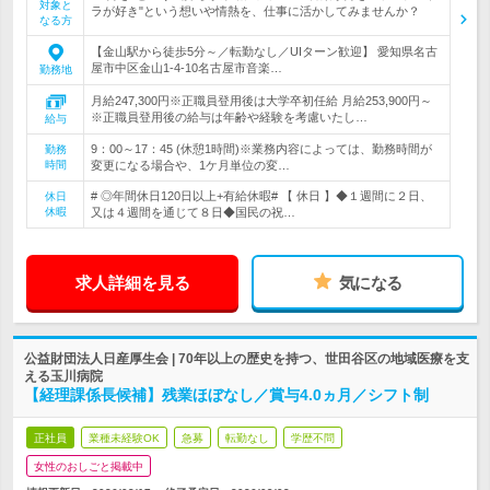
対象と
ラが好き"という想いや情熱を、仕事に活かしてみませんか？
なる方
【金山駅から徒歩5分～／転勤なし／UIターン歓迎】 愛知県名古
屋市中区金山1-4-10名古屋市音楽…
勤務地
月給247,300円※正職員登用後は大学卒初任給 月給253,900円～
※正職員登用後の給与は年齢や経験を考慮いたし…
給与
9：00～17：45 (休憩1時間)※業務内容によっては、勤務時間が
勤務
時間
変更になる場合や、1ケ月単位の変…
# ◎年間休日120日以上+有給休暇# 【 休日 】◆１週間に２日、
休日
休暇
又は４週間を通じて８日◆国民の祝…
求人詳細を見る
気になる
公益財団法人日産厚生会 | 70年以上の歴史を持つ、世田谷区の地域医療を支
える玉川病院
【経理課係長候補】残業ほぼなし／賞与4.0ヵ月／シフト制
正社員
業種未経験OK
急募
転勤なし
学歴不問
女性のおしごと掲載中