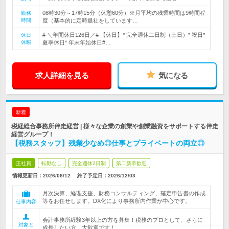
08時30分～17時15分（休憩60分）※月平均の残業時間は9時間程
勤務
時間
度（基本的に定時退社をしています…
# ＼年間休日126日／# 【休日】* 完全週休二日制（土日）* 祝日*
休日
休暇
夏季休日* 年末年始休日#…
求人詳細を見る
気になる
新着
税経総合事務所伴走経営 | 様々な企業の創業や創業融資をサポートする伴走
経営グループ！
【税務スタッフ】残業少なめ◎仕事とプライベートの両立◎
正社員
転勤なし
完全週休2日制
第二新卒歓迎
情報更新日：2026/06/12
終了予定日：
2026/12/03
月次決算、経理支援、財務コンサルティング、確定申告書の作成
等をお任せします。DX化により事務所内作業が中心です。
仕事内容
会計事務所経験3年以上の方を募集！税務のプロとして、さらに
対象と
成長したい方、大歓迎です！