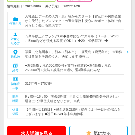
情報更新日：2026/08/07
終了予定日：
2027/01/28
入社後はデータの入力・集計等からスタート【官公庁や民間企業
から受託したプロジェクトの運営業務】安心のサポート体制で自
仕事内容
分らしく働ける環境です！
☆高卒以上☆ブランクOK◆基本的なPCスキル（メール、Word
対象と
、Excelなどが使える程度でOK！）◆20～40代活躍中◆
なる方
福岡（北九州市）、熊本（熊本市）、鹿児島（鹿児島市） ※勤務
地は希望を考慮のうえ、決定します ※転…
勤務地
■週5勤務：月給300,000円＋賞与＋残業代■週4勤務：月給
255,000円＋賞与＋残業代※週5、週4勤務共にみな…
給与
316万円～370万円
初年度
年収
9：00～18：00（実働8時間）※みなし残業45時間分を超過した
勤務
時間
場合に1分単位支給となります。※残…
【年間休日125日】■完全週休2日制（案件により平日休の場合も
休日
休暇
ございます）■祝日■GW■年末年始休暇…
求人詳細を見る
気になる