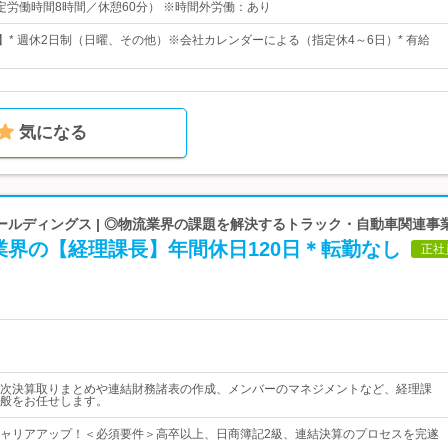
0（所定労働時間8時間／休憩60分） ※時間外労働：あり
日】* 週休2日制（日曜、その他）※会社カレンダーによる（指定休4～6日）* 有給
気になる
ールディングス | ◎物流業界の課題を解決するトラック・自動車関連事
業界の【経理課長】年間休日120日＊転勤なし
正社
次決算取りまとめや連結財務諸表の作成、メンバーのマネジメントなど、経理課
般をお任せします。
ャリアアップ！＜必須要件＞高卒以上、日商簿記2級、連結決算のプロセスを完遂