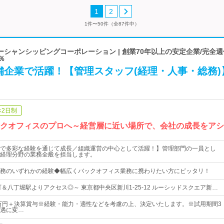
1
2
1件〜50件（全87件中）
シャンシッピングコーポレーション | 創業70年以上の安定企業/完全週
％
舗企業で活躍！【管理スタッフ(経理・人事・総務)
休2日制
ックオフィスのプロへ～経営層に近い場所で、会社の成長をア
で多彩な経験を通じて成長／組織運営の中心として活躍！】管理部門の一員とし
経理分野の業務全般を担当します。
務のいずれかの経験◆幅広くバックオフィス業務に携わりたい方にピッタリ！
＆八丁堀駅よりアクセス◎～ 東京都中央区新川1-25-12 ルーシッドスクエア新…
6万円＋決算賞与※経験・能力・適性などを考慮の上、決定いたします。※試用期間3
遇に変…