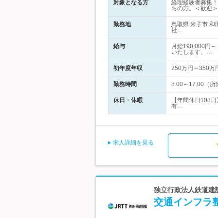
対象となる方
経理経験者募集！
ちの方。＜歓迎＞
勤務地
鳥取県 米子市 
社…
給与
月給190,000
いたします。…
初年度年収
250万円～350万
勤務時間
8:00～17:0
休日・休暇
【年間休日108
有…
求人詳細を見る
独立行政法人鉄道建
交通インフラ