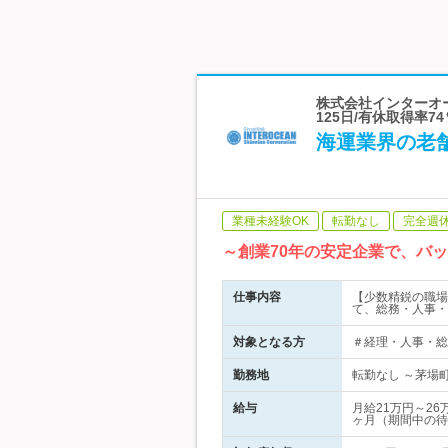
株式会社インターオー
125日/有休取得率74
海運業界の老
業種未経験OK
転勤なし
完全週
～創業70年の安定企業で、バ
仕事内容
【少数精鋭の職場
て、総務・人事・
対象となる方
＃経理・人事・総
勤務地
転勤なし ～茅場町
給与
月給21万円～2
ヶ月（期間中の待