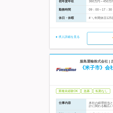
初年度年収
360万円～450万
勤務時間
09：00～17：
休日・休暇
# ＼年間休日12
求人詳細を見る
服島運輸株式会社 |
《米子市》会
業種未経験OK
急募
転勤なし
仕事内容
本社の経理担当と
計に関わる幅広い