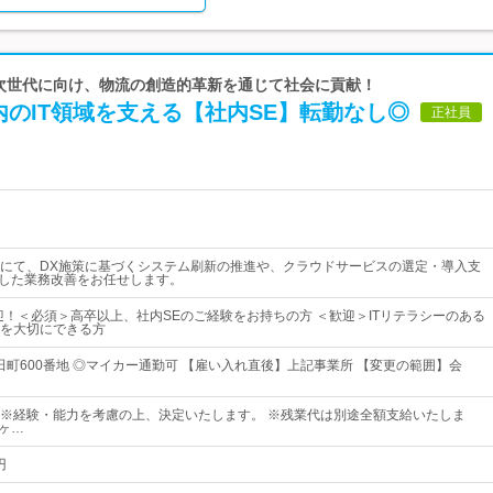
 次世代に向け、物流の創造的革新を通じて社会に貢献！
のIT領域を支える【社内SE】転勤なし◎
正社員
にて、DX施策に基づくシステム刷新の推進や、クラウドサービスの選定・導入支
用した業務改善をお任せします。
迎！＜必須＞高卒以上、社内SEのご経験をお持ちの方 ＜歓迎＞ITリテラシーのある
を大切にできる方
和田町600番地 ◎マイカー通勤可 【雇い入れ直後】上記事業所 【変更の範囲】会
0円～ ※経験・能力を考慮の上、決定いたします。 ※残業代は別途全額支給いたしま
6ヶ…
円