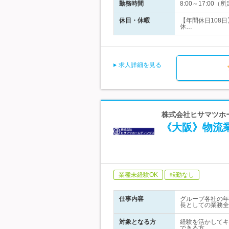
勤務時間
8:00～17:0
休日・休暇
【年間休日108
休…
求人詳細を見る
株式会社ヒサマツホ
《大阪》物流
業種未経験OK
転勤なし
仕事内容
グループ各社の年
長としての業務全
対象となる方
経験を活かしてキ
できる方