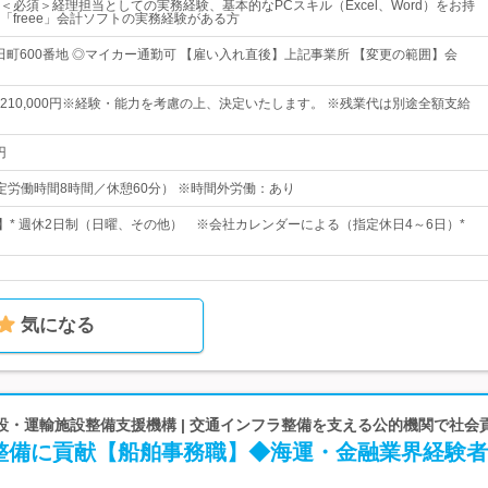
＜必須＞経理担当としての実務経験、基本的なPCスキル（Excel、Word）をお持
「freee」会計ソフトの実務経験がある方
和田町600番地 ◎マイカー通勤可 【雇い入れ直後】上記事業所 【変更の範囲】会
円～ 210,000円※経験・能力を考慮の上、決定いたします。 ※残業代は別途全額支給
円
0（所定労働時間8時間／休憩60分） ※時間外労働：あり
日】* 週休2日制（日曜、その他） ※会社カレンダーによる（指定休日4～6日）*
気になる
設・運輸施設整備支援機構 | 交通インフラ整備を支える公的機関で社会
整備に貢献【船舶事務職】◆海運・金融業界経験者