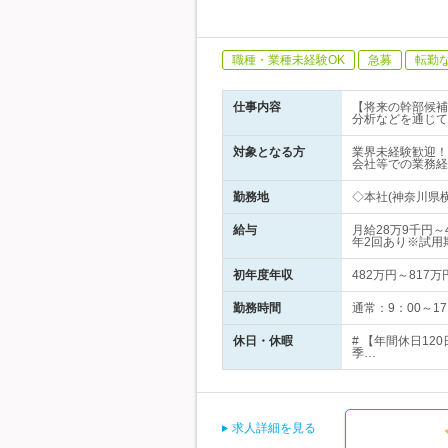
職種・業種未経験OK
急募
転勤
仕事内容
【将来の幹部候補
分析などを通じて
対象となる方
業界未経験歓迎！
会社等での業務経
勤務地
◇本社(神奈川県横
給与
月給28万9千円
年2回あり※試用
初年度年収
482万円～817万
勤務時間
通常：9：00～1
休日・休暇
# 【年間休日1
季…
求人詳細を見る