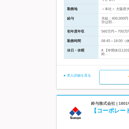
勤務地
＜本社＞ 大阪府大
給与
月給：400,00
分は別…
初年度年収
560万円～700万
勤務時間
08:45～18:
休日・休暇
# 【年間休日12
給…
求人詳細を見る
鈴与株式会社 | 18
【コーポレー