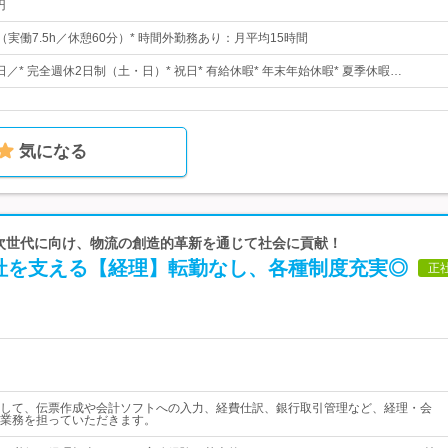
円
30（実働7.5h／休憩60分）* 時間外勤務あり：月平均15時間
5日／* 完全週休2日制（土・日）* 祝日* 有給休暇* 年末年始休暇* 夏季休暇…
気になる
 次世代に向け、物流の創造的革新を通じて社会に貢献！
社を支える【経理】転勤なし、各種制度充実◎
正
して、伝票作成や会計ソフトへの入力、経費仕訳、銀行取引管理など、経理・会
業務を担っていただきます。