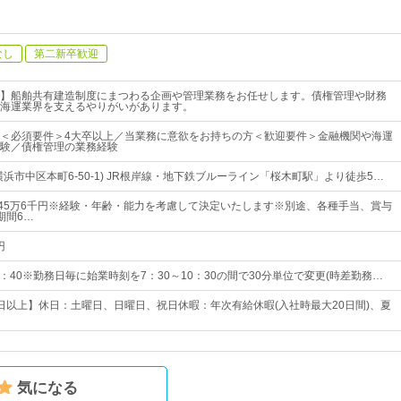
なし
第二新卒歓迎
】船舶共有建造制度にまつわる企画や管理業務をお任せします。債権管理や財務
海運業界を支えるやりがいがあります。
＜必須要件＞4大卒以上／当業務に意欲をお持ちの方＜歓迎要件＞金融機関や海運
験／債権管理の業務経験
浜市中区本町6-50-1) JR根岸線・地下鉄ブルーライン「桜木町駅」より徒歩5…
～45万6千円※経験・年齢・能力を考慮して決定いたします※別途、各種手当、賞与
期間6…
円
7：40※勤務日毎に始業時刻を7：30～10：30の間で30分単位で変更(時差勤務…
20日以上】休日：土曜日、日曜日、祝日休暇：年次有給休暇(入社時最大20日間)、夏
気になる