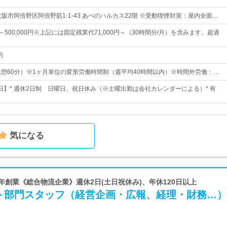
阪市阿倍野区阿倍野筋1-1-43 あべのハルカス22階 ※受動喫煙対策：屋内全面…
0円～500,000円※上記には固定残業代71,000円～（30時間分/月）を含みます。超過
円
00（休憩60分）※1ヶ月単位の変形労働時間制（週平均40時間以内）※時間外労働：…
0日】* 週休2日制 日曜日、祝日休み（※土曜出勤は会社カレンダーによる）* 有
気になる
01年創業《総合物流企業》週休2日(土日祝休み)、年休120日以上
ト部門スタッフ（経営企画・広報、経理・財務…）