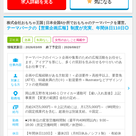
求人詳細を見る
気になる
株式会社おもちゃ王国 | 日本全国4か所でおもちゃのテーマパークを運営。
テーマパークの【営業企画広報】制度が充実、年間休日110日◎
正社員
急募
転勤なし
女性のおしごと掲載中
情報更新日：2026/03/09
終了予定日：
2026/08/27
テーマパークのイベント企画や集客のための広報活動をお任せし
ます。アイデアを形にし、多くの笑顔を生み出せるやりがいのあ
仕事内容
るお仕事です。
企画や広報経験がある方歓迎！＜必須要件＞高校卒以上、要普免
(AT可)、60歳未満の方(※) ＜歓迎要件＞Illustratorなどデザインソ
対象と
フトの使用経験
なる方
岡山県玉野市滝1640-1 ◎マイカー通勤可 【雇い入れ直後】上記
事業所 【変更の範囲】会社の定め…
勤務地
月給24万5,000円～※上記月給には、月1万5,000円～（9時間分）
の固定残業代を含む。超過分は別途支給。※固定…
給与
■1年単位の変形労働時間制（週平均40時間以内）9:00～
勤務
時間
18:00（所定労働時間：8時間／休憩60…
【年間休日110日】・週休2日（月8日休み／シフト制）・有給休
休日