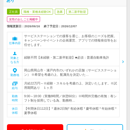
あり
正社員
職種・業種未経験OK
急募
第二新卒歓迎
女性のおしごと掲載中
情報更新日：2026/06/16
終了予定日：
2026/12/07
サービスステーションでの接客を通じ、お客様のニーズを把握。
キャンペーンやイベントの企画運営、アプリでの情報発信等をお
仕事内容
任せします。
経験不問【未経験・第二新卒歓迎】■必須：普通自動車免許
対象と
なる方
岡山県岡山市・瀬戸内市のいずれかの店舗（サービスステーショ
ン） ※希望を考慮の上、配属先を決定いた…
勤務地
月給22万円～※経験・スキルを考慮の上、決定いたします。※試
用期間あり １ヶ月
給与
9:00～18:00（実働8時間／休憩60分）※時間外労働の有無：有シ
勤務
時間
フト制を採用している為、勤務時…
【年間休日112日】* 週休2日制* 有給休暇 * 慶弔休暇 * 年始休暇 *
休日
休暇
夏季休暇