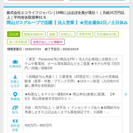
株式会社エコライフジャパン | 19時にはほぼ全員が退社！｜月給35万円以
上｜平均有休取得率91％
岡山ガスグループで活躍【 法人営業 】★完全週休2日／土日休み
正社員
業種未経験OK
急募
転勤なし
学歴不問
完全週休2日制
第二新卒歓迎
女性のおしごと掲載中
情報更新日：2026/07/23
終了予定日：
2026/10/19
《 東芝・Panasonic等の商品をPR 》法人のお客様に太陽光シス
テムや蓄電池、オール電化製品などをご提案 ★モデル年収 720万
仕事内容
円／28歳／経験6年
《 前職給与も考慮！ 》◎要普免（AT限定可）◎何らかの営業経
験者（業界・年数・ブランク不問）★UIターン歓迎（入社時の引
対象と
越し費用を全額負担）
なる方
★転勤なし＆マイカー通勤OK★ 岡山本社(倉敷)に配属。 【本
社】 岡山県倉敷市宮前472-2 ⇒…
勤務地
月給：35万円以上 ＋ 諸手当 ＋ インセンティブあり★前職給与を
考慮します※上記はあくまでも最低保証です。※経験・…
給与
450万円～800万円
初年度
年収