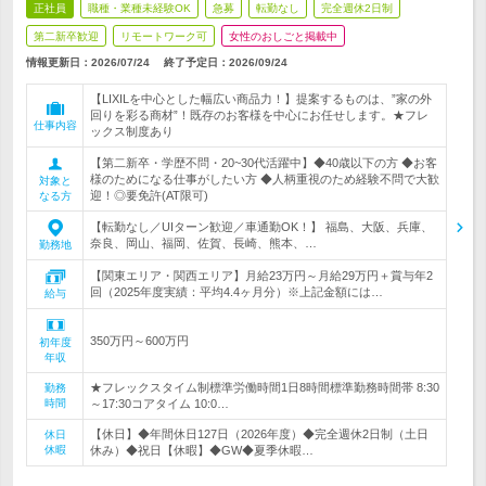
正社員
職種・業種未経験OK
急募
転勤なし
完全週休2日制
第二新卒歓迎
リモートワーク可
女性のおしごと掲載中
情報更新日：2026/07/24
終了予定日：
2026/09/24
【LIXILを中心とした幅広い商品力！】提案するものは、”家の外
回りを彩る商材”！既存のお客様を中心にお任せします。★フレ
仕事内容
ックス制度あり
【第二新卒・学歴不問・20~30代活躍中】◆40歳以下の方 ◆お客
様のためになる仕事がしたい方 ◆人柄重視のため経験不問で大歓
対象と
迎！◎要免許(AT限可)
なる方
【転勤なし／UIターン歓迎／車通勤OK！】 福島、大阪、兵庫、
奈良、岡山、福岡、佐賀、長崎、熊本、…
勤務地
【関東エリア・関西エリア】月給23万円～月給29万円＋賞与年2
回（2025年度実績：平均4.4ヶ月分）※上記金額には…
給与
350万円～600万円
初年度
年収
★フレックスタイム制標準労働時間1日8時間標準勤務時間帯 8:30
勤務
時間
～17:30コアタイム 10:0…
【休日】◆年間休日127日（2026年度）◆完全週休2日制（土日
休日
休暇
休み）◆祝日【休暇】◆GW◆夏季休暇…