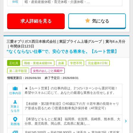
休暇
暇・産前産後休暇・育児休暇・介護休暇・…
求人詳細を見る
気になる
三愛オブリガス西日本株式会社 | 東証プライム上場グループ｜賞与4ヵ月分
｜年間休日123日
“なくならない仕事”で、安心できる将来を。【ルート営業】
正社員
職種・業種未経験OK
急募
学歴不問
完全週休2日制
第二新卒歓迎
女性のおしごと掲載中
情報更新日：2026/06/30
終了予定日：
2026/08/31
★【ルート営業】の仕事内容は、2つのパターンから選択可能！
希望やスキルに応じて、あなたの最適な業務をお任せします。
仕事内容
【未経験・第2新卒歓迎】◎40歳以下の方 ※若年層の長期キャリ
対象と
ア形成を図るため ◎普通自動車免許保持者（AT限定可）
なる方
【希望などをもとに配属】 福岡県、佐賀県、長崎県、熊本県、大
分県、鹿児島県、岡山県、広島県に配属し…
勤務地
月給245,500円 ～月給298,900円 ＋ 諸手当 ＋ 賞与年2回（直近実