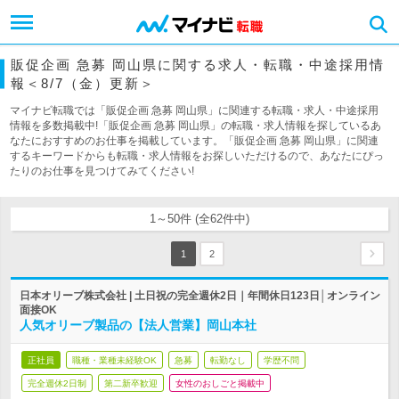
販促企画 急募 岡山県に関する求人・転職・中途採用情
報＜8/7（金）更新＞
マイナビ転職では「販促企画 急募 岡山県」に関連する転職・求人・中途採用
情報を多数掲載中!「販促企画 急募 岡山県」の転職・求人情報を探しているあ
なたにおすすめのお仕事を掲載しています。「販促企画 急募 岡山県」に関連
するキーワードからも転職・求人情報をお探しいただけるので、あなたにぴっ
たりのお仕事を見つけてみてください!
1～50件 (全62件中)
1
2
日本オリーブ株式会社 | 土日祝の完全週休2日｜年間休日123日│オンライン
面接OK
人気オリーブ製品の【法人営業】岡山本社
正社員
職種・業種未経験OK
急募
転勤なし
学歴不問
完全週休2日制
第二新卒歓迎
女性のおしごと掲載中