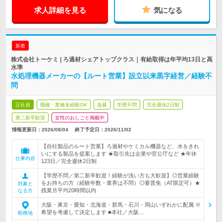
求人詳細を見る
気になる
新着
株式会社トーケミ | ろ過材シェアトップクラス｜有給取得は年平均13日と高
水準
水処理機器メーカーの【ルート営業】設立以来黒字経営／経験不
問
正社員
職種・業種未経験OK
急募
学歴不問
完全週休2日制
第二新卒歓迎
女性のおしごと掲載中
情報更新日：2026/08/04
終了予定日：
2026/11/02
【自社製品のルート営業】ろ過材やケミカル機器など、水をきれ
いにする製品を提案します ★取引先は企業や官公庁など ★年休
仕事内容
123日／完全週休2日制
【学歴不問／第二新卒歓迎！経験が浅い方も大歓迎】◎営業経験
をお持ちの方（経験年数・業界は不問）◎要普免（AT限定可）★
対象と
残業月平均20時間以内
なる方
大阪・東京・愛知・北海道・群馬・石川・岡山いずれかに配属 ※
希望を考慮して決定します ■本社／大阪…
勤務地