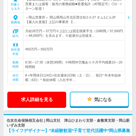
営業または接客・販売の業務経験■普通免許（AT限定可）◎U・I
対象と
ターン歓迎！
なる方
＜岡山営業所＞ 岡山県岡山市北区西古松2-2-27 オム1ビル2F
【雇入れ直後】上記の事業所 【…
勤務地
月給28万円～37万円※上記には固定残業手当（20時間／37,000円
～48,000円）を含みます。※超過分は別途支…
給与
450万円～550万円
初年度
年収
8:30～17:30（休憩1時間）※時間外労働あり※月平均残業10～20
勤務
時間
時間程
# <年間休日124日>完全週休2日制（土・日）、祝日* 年末年始休
休日
休暇
暇（6日）* 有給休暇（入社半年…
求人詳細を見る
気になる
住友生命保険相互会社 | 岡山支社 津山ひまわり支部・倉敷東支部・岡山新
いずみ支部
【ライフデザイナー】*未経験歓迎*子育て世代活躍中*岡山県募集