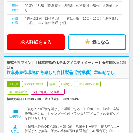
09:30～18:30 （勤務時間：8時間、休憩時間：60分）※残業：あ
勤務
時間
り
* 週休2日制（日祝その他）* 有給休暇（10日～20日）* 夏季休暇
休日
休暇
（5日）* 年末年始休暇（7日…
求人詳細を見る
気になる
株式会社マイン | 【日本屈指のホテルアメニティメーカー】★年間休日124
日★
岐阜募集◎環境に考慮した自社製品【営業職】◎転勤なし
正社員
業種未経験OK
急募
転勤なし
完全週休2日制
第二新卒歓迎
女性のおしごと掲載中
情報更新日：2026/07/03
終了予定日：
2026/09/24
《あなたの経験を活かして活躍できる！》◎ホテル・旅館・温浴
施設に向けに、シャンプーや歯ブラシなどアメニティの提案など
仕事内容
をお任せします。
【業種未経験OK／20代～30代前半活躍中】■高専・短大卒以上■
営業または接客・販売の業務経験■普通免許（AT限定可）◎U・I
対象と