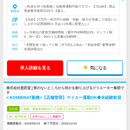
＜転居を伴う転勤無！自動車通勤可能です◎＞ 【72cafe】 岡山
県倉敷市新田3219-3 【雇入…
勤務地
【月給】17万円～40万円※経験・年齢・能力を考慮して決定いた
します※試用期間3ヶ月あり(待遇に変更なし)
給与
1ヶ月単位の変形労働時間制（週平均40時間以内）※シフト制
勤務
時間
9：00～翌1：00のうち実働1日8時間…
* 木曜定休＋他シフト制（月7日以上休み）* 有給休暇* 夏季休暇*
休日
休暇
冬期休暇ほか
求人詳細を見る
気になる
株式会社意匠堂 | 形のないところから何かを創り上げるクリエーター集団で
す
<.KOMBINAT勤務>【店舗管理】マイカー通勤OK◆未経験歓迎
正社員
職種・業種未経験OK
急募
転勤なし
学歴不問
第二新卒歓迎
女性のおしごと掲載中
情報更新日：2026/06/19
終了予定日：
2026/12/10