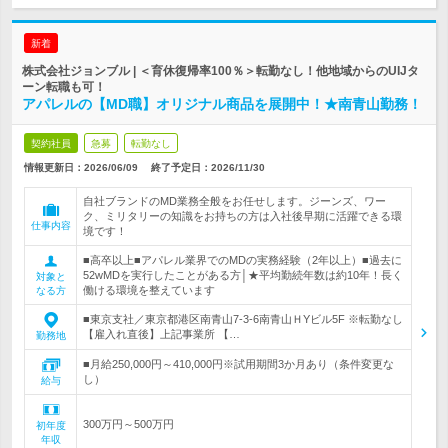
新着
株式会社ジョンブル | ＜育休復帰率100％＞転勤なし！他地域からのUIJタ
ーン転職も可！
アパレルの【MD職】オリジナル商品を展開中！★南青山勤務！
契約社員
急募
転勤なし
情報更新日：2026/06/09
終了予定日：
2026/11/30
自社ブランドのMD業務全般をお任せします。ジーンズ、ワー
ク、ミリタリーの知識をお持ちの方は入社後早期に活躍できる環
仕事内容
境です！
■高卒以上■アパレル業界でのMDの実務経験（2年以上）■過去に
52wMDを実行したことがある方│★平均勤続年数は約10年！長く
対象と
働ける環境を整えています
なる方
■東京支社／東京都港区南青山7-3-6南青山ＨYビル5F ※転勤なし
【雇入れ直後】上記事業所 【…
勤務地
■月給250,000円～410,000円※試用期間3か月あり（条件変更な
し）
給与
300万円～500万円
初年度
年収