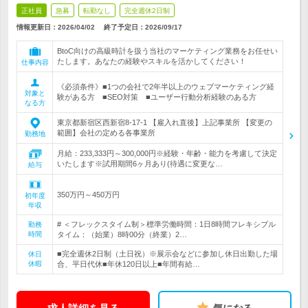
正社員
急募
転勤なし
完全週休2日制
情報更新日：2026/04/02
終了予定日：
2026/09/17
BtoC向けの高級時計を扱う当社のマーケティング業務をお任せい
たします。あなたの経験やスキルを活かしてください！
仕事内容
《必須条件》■1つの会社で2年半以上のウェブマーケティング経
対象と
験がある方 ■SEO対策 ■ユーザー行動分析経験のある方
なる方
東京都新宿区西新宿8-17-1 【雇入れ直後】上記事業所 【変更の
範囲】会社の定める各事業所
勤務地
月給：233,333円～300,000円※経験・年齢・能力を考慮して決定
いたします※試用期間6ヶ月あり(待遇に変更な…
給与
350万円～450万円
初年度
年収
# ＜フレックスタイム制＞標準労働時間：1日8時間フレキシブル
勤務
時間
タイム：（始業）8時00分（終業）2…
■完全週休2日制（土日祝）※展示会などに参加し休日出勤した場
休日
休暇
合、平日代休■年休120日以上■年間有給…