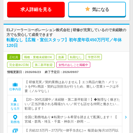
求人詳細を見る
気になる
ELJソーラーコーポレーション株式会社 | 研修が充実しているので未経験の
方でも安心して成長できます
転勤なし【広報・宣伝スタッフ】初年度年収450万円可／年休
120日
正社員
職種・業種未経験OK
急募
転勤なし
学歴不問
完全週休2日制
第二新卒歓迎
女性のおしごと掲載中
情報更新日：2026/06/23
終了予定日：
2026/09/07
【 研修充実／契約業務はありません 】エコ商品の魅力・メリッ
トをPR♪商談・契約は別担当が行うため、難しい営業トークは不
仕事内容
要（ノルマなし）
【20～30代活躍中／未経験・第二新卒歓迎！】◆無理なく稼ぎた
い／正当評価される職場がいい／何でも話せる仲間と働きたい…
対象と
歓迎します！
なる方
全国に勤務地あり★転勤ナシ＆希望を踏まえて配属します！ 【
宮城・群馬・埼玉・千葉・神奈川・静岡・…
勤務地
【 月給22.5万円～27万円(一律手当含む)＋ 報奨金(毎月10万円以