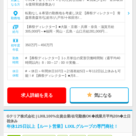
対象と
＆復帰実績多数あり
なる方
転勤なし＆希望の勤務地を考慮し決定 【葬祭ディレクター】 青
森県青森市/弘前市/八戸市/十和田市/…
勤務地
【葬祭ディレクター】■大阪・京都・兵庫・奈良・滋賀月給
305,000円～■福岡・岡山・広島・山口月給281,000円…
給与
350万円～450万円
初年度
年収
# 【葬祭ディレクター】1ヶ月単位の変形労働時間制（週平均40
勤務
時間
時間以内）8：00～17：00 ※実働…
# ＜休日＞年間休日107日＋計画有給5日＝年112日以上休みも可
休日
休暇
能！# 【葬祭ディレクター】■月8…
求人詳細を見る
気になる
Gテリア株式会社 | LIXIL100%出資企業/在宅勤務OK◆残業月平均20h◆土日
祝休み
年休125日以上【ルート営業】LIXILグループの専門商社！