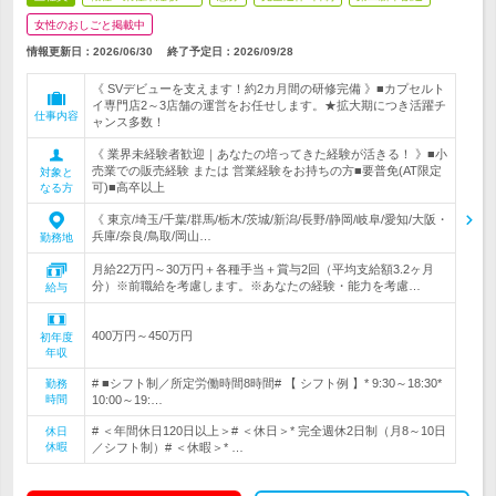
女性のおしごと掲載中
情報更新日：2026/06/30
終了予定日：
2026/09/28
《 SVデビューを支えます！約2カ月間の研修完備 》■カプセルト
イ専門店2～3店舗の運営をお任せします。★拡大期につき活躍チ
仕事内容
ャンス多数！
《 業界未経験者歓迎｜あなたの培ってきた経験が活きる！ 》■小
売業での販売経験 または 営業経験をお持ちの方■要普免(AT限定
対象と
可)■高卒以上
なる方
《 東京/埼玉/千葉/群馬/栃木/茨城/新潟/長野/静岡/岐阜/愛知/大阪・
兵庫/奈良/鳥取/岡山…
勤務地
月給22万円～30万円＋各種手当＋賞与2回（平均支給額3.2ヶ月
分）※前職給を考慮します。※あなたの経験・能力を考慮…
給与
400万円～450万円
初年度
年収
# ■シフト制／所定労働時間8時間# 【 シフト例 】* 9:30～18:30*
勤務
時間
10:00～19:…
# ＜年間休日120日以上＞# ＜休日＞* 完全週休2日制（月8～10日
休日
休暇
／シフト制）# ＜休暇＞* …