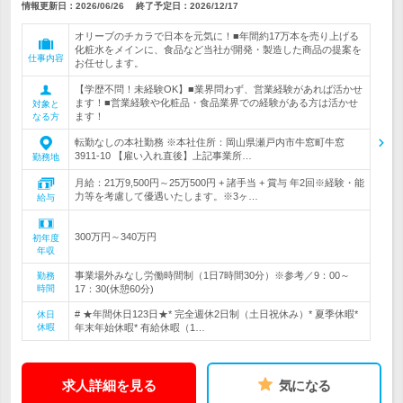
情報更新日：2026/06/26
終了予定日：
2026/12/17
オリーブのチカラで日本を元気に！■年間約17万本を売り上げる
化粧水をメインに、食品など当社が開発・製造した商品の提案を
仕事内容
お任せします。
【学歴不問！未経験OK】■業界問わず、営業経験があれば活かせ
ます！■営業経験や化粧品・食品業界での経験がある方は活かせ
対象と
ます！
なる方
転勤なしの本社勤務 ※本社住所：岡山県瀬戸内市牛窓町牛窓
3911-10 【雇い入れ直後】上記事業所…
勤務地
月給：21万9,500円～25万500円 + 諸手当 + 賞与 年2回※経験・能
力等を考慮して優遇いたします。※3ヶ…
給与
300万円～340万円
初年度
年収
事業場外みなし労働時間制（1日7時間30分）※参考／9：00～
勤務
時間
17：30(休憩60分)
# ★年間休日123日★* 完全週休2日制（土日祝休み）* 夏季休暇*
休日
休暇
年末年始休暇* 有給休暇（1…
求人詳細を見る
気になる