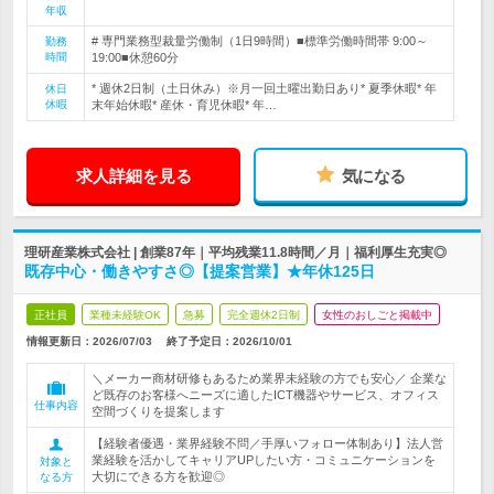
年収
# 専門業務型裁量労働制（1日9時間）■標準労働時間帯 9:00～
勤務
時間
19:00■休憩60分
* 週休2日制（土日休み）※月一回土曜出勤日あり* 夏季休暇* 年
休日
休暇
末年始休暇* 産休・育児休暇* 年…
求人詳細を見る
気になる
理研産業株式会社 | 創業87年｜平均残業11.8時間／月｜福利厚生充実◎
既存中心・働きやすさ◎【提案営業】★年休125日
正社員
業種未経験OK
急募
完全週休2日制
女性のおしごと掲載中
情報更新日：2026/07/03
終了予定日：
2026/10/01
＼メーカー商材研修もあるため業界未経験の方でも安心／ 企業な
ど既存のお客様へニーズに適したICT機器やサービス、オフィス
仕事内容
空間づくりを提案します
【経験者優遇・業界経験不問／手厚いフォロー体制あり】法人営
業経験を活かしてキャリアUPしたい方・コミュニケーションを
対象と
大切にできる方を歓迎◎
なる方