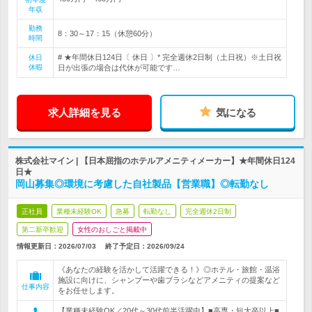
年収
勤務
8：30～17：15（休憩60分）
時間
# ★年間休日124日〔 休日 〕* 完全週休2日制（土日祝）※土日祝
休日
休暇
日が出張の場合は代休が可能です…
求人詳細を見る
気になる
株式会社マイン | 【日本屈指のホテルアメニティメーカー】★年間休日124
日★
岡山募集◎環境に考慮した自社製品【営業職】◎転勤なし
正社員
業種未経験OK
急募
転勤なし
完全週休2日制
第二新卒歓迎
女性のおしごと掲載中
情報更新日：2026/07/03
終了予定日：
2026/09/24
《あなたの経験を活かして活躍できる！》◎ホテル・旅館・温浴
施設に向けに、シャンプーや歯ブラシなどアメニティの提案など
仕事内容
をお任せします。
【業種未経験OK／20代～30代前半活躍中】■高専・短大卒以上■