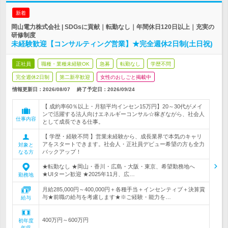
新着
岡山電力株式会社 | SDGsに貢献｜転勤なし｜年間休日120日以上｜充実の
研修制度
未経験歓迎【コンサルティング営業】★完全週休2日制(土日祝)
正社員
職種・業種未経験OK
急募
転勤なし
学歴不問
完全週休2日制
第二新卒歓迎
女性のおしごと掲載中
情報更新日：2026/08/07
終了予定日：
2026/09/24
【 成約率60％以上・月額平均インセン15万円】20～30代がメイ
ンで活躍する法人向けエネルギーコンサル☆稼ぎながら、社会人
仕事内容
として成長できる仕事。
【 学歴・経験不問 】営業未経験から、成長業界で本気のキャリ
アをスタートできます。社会人・正社員デビュー希望の方も全力
対象と
バックアップ！
なる方
★転勤なし ★岡山・香川・広島・大阪・東京、希望勤務地へ
★UIターン歓迎 ★2025年11月、広…
勤務地
月給285,000円～400,000円＋各種手当＋インセンティブ＋決算賞
与★前職の給与を考慮します★※ご経験・能力を…
給与
400万円～600万円
初年度
年収