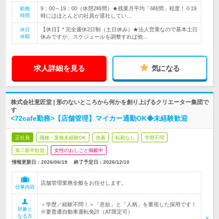
9：00～19：00（休憩2時間）★残業月平均「6時間」程度！※19
勤務
時間
時にはほとんどの社員が退社してい…
【休日】* 完全週休2日制（土日休み）★法人営業なので基本土日
休日
休暇
休みですが、スケジュールを調整すれば他…
求人詳細を見る
気になる
株式会社意匠堂 | 形のないところから何かを創り上げるクリエーター集団で
す
<72cafe勤務>【店舗管理】マイカー通勤OK◆未経験歓迎
正社員
職種・業種未経験OK
急募
転勤なし
学歴不問
第二新卒歓迎
女性のおしごと掲載中
情報更新日：2026/06/19
終了予定日：
2026/12/10
店舗管理業務全般をお任せします。
仕事内容
＜学歴／経験不問！＞「意欲」と「人柄」を重視した採用です！
対象と
※要普通自動車運転免許（AT限定可）
なる方