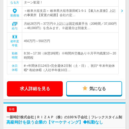
ターン歓迎！
なる方
＜岐阜大垣支店＞ 岐阜県大垣市新田町1-5-1 【雇入れ直後】上記
の事業所 【変更の範囲】会社の定…
勤務地
月給28万円～37万円※上記には固定残業手当（20時間／37,000円
～48,000円）を含みます。※超過分は別途支…
給与
450万円～550万円
初年度
年収
8:30～17:30（休憩1時間）※時間外労働あり※月平均残業10～20
勤務
時間
時間程
# <年間休日124日>完全週休2日制（土・日）、祝日* 年末年始休
休日
休暇
暇* 有給休暇（入社半年後10日…
求人詳細を見る
気になる
新着
一新時計株式会社 | ＲＩＺＡＰ（株）の100％子会社｜フレックスタイム制
高級時計を扱う企業の【マーケティング】◆転勤なし