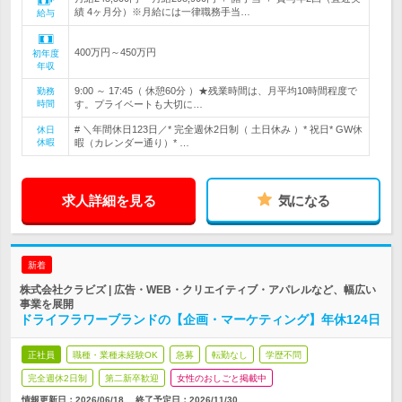
績 4ヶ月分）※月給には一律職務手当…
給与
400万円～450万円
初年度
年収
9:00 ～ 17:45（ 休憩60分 ）★残業時間は、月平均10時間程度で
勤務
時間
す。プライベートも大切に…
# ＼年間休日123日／* 完全週休2日制（ 土日休み ）* 祝日* GW休
休日
休暇
暇（カレンダー通り）* …
求人詳細を見る
気になる
新着
株式会社クラビズ | 広告・WEB・クリエイティブ・アパレルなど、幅広い
事業を展開
ドライフラワーブランドの【企画・マーケティング】年休124日
正社員
職種・業種未経験OK
急募
転勤なし
学歴不問
完全週休2日制
第二新卒歓迎
女性のおしごと掲載中
情報更新日：2026/06/18
終了予定日：
2026/11/30