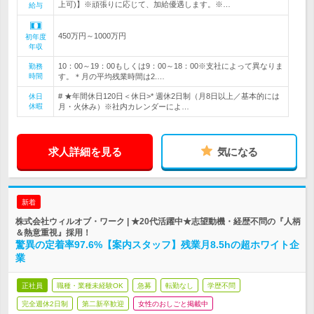
上可)】※頑張りに応じて、加給優遇します。※…
給与
450万円～1000万円
初年度
年収
10：00～19：00もしくは9：00～18：00※支社によって異なりま
勤務
時間
す。＊月の平均残業時間は2.…
# ★年間休日120日＜休日>* 週休2日制（月8日以上／基本的には
休日
休暇
月・火休み）※社内カレンダーによ…
求人詳細を見る
気になる
新着
株式会社ウィルオブ・ワーク | ★20代活躍中★志望動機・経歴不問の『人柄
＆熱意重視』採用！
驚異の定着率97.6%【案内スタッフ】残業月8.5hの超ホワイト企
業
正社員
職種・業種未経験OK
急募
転勤なし
学歴不問
完全週休2日制
第二新卒歓迎
女性のおしごと掲載中