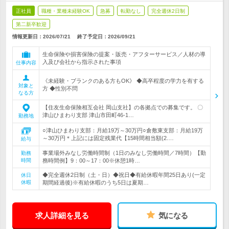
正社員
職種・業種未経験OK
急募
転勤なし
完全週休2日制
第二新卒歓迎
情報更新日：2026/07/21
終了予定日：
2026/09/21
生命保険や損害保険の提案・販売・アフターサービス／人材の導
入及び会社から指示された事項
仕事内容
《未経験・ブランクのある方もOK》 ◆高卒程度の学力を有する
対象と
方 ◆性別不問
なる方
【住友生命保険相互会社 岡山支社】の各拠点での募集です。 〇
津山ひまわり支部 津山市田町46-1…
勤務地
○津山ひまわり支部：月給19万～30万円○倉敷東支部：月給19万
～30万円＊上記には固定残業代【15時間相当額(2.…
給与
事業場外みなし労働時間制（1日のみなし労働時間／7時間）【勤
勤務
時間
務時間例】9：00～17：00※休憩1時…
◆完全週休2日制（土・日）◆祝日◆有給休暇年間25日あり(一定
休日
休暇
期間経過後)※有給休暇のうち5日は夏期…
求人詳細を見る
気になる