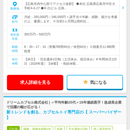
【広島市内中心部でアクセス抜群】 ◆本社 広島県広島市中区大
手町4-6-27 ◆R-21ビル 広島…
勤務地
月給：260,000円～346,000円 + 諸手当※年齢、経験、能力を考慮
の上、優遇します。※当初2ヵ月間は契約社…
給与
350万円～500万円
初年度
年収
8：30～17：15（実働7時間45分／休憩60分）※残業月11.8時間
勤務
時間
程度
【休日】・完全週休2日制（土日休み、祝日休み）# 年間休日125
休日
休暇
日（2026年度）【休暇】・有給休暇…
求人詳細を見る
気になる
ドリームカプセル株式会社 | ＜平均年齢20代＞16年連続黒字！急成長企業
で活躍の幅が広がる！
新トレンドを創る、カプセルトイ専門店の【 スーパーバイザー
】
正社員
職種・業種未経験OK
急募
完全週休2日制
第二新卒歓迎