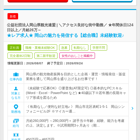
新着
公益社団法人岡山県観光連盟 | ＼アクセス良好な街中勤務／ ★年間休日124
日以上／月給26万～
★レア求人★ 岡山の魅力を発信する【総合職】未経験歓迎♪
正社員
職種・業種未経験OK
急募
転勤なし
学歴不問
完全週休2日制
第二新卒歓迎
女性のおしごと掲載中
情報更新日：2026/08/07
終了予定日：
2026/09/24
岡山県の観光物産振興を目的とした企画・運営・情報発信・販促
業務を通して岡山県を盛り上げるお仕事です！
仕事内容
《未経験で応募OK》◎要普免(AT限定可) ◎基本的なPCスキル
(Word・Excel・PowerPoint など) ★40歳以下※若年層の長期キャ
対象と
リア形成を図るため
なる方
《 転勤なし／便利な好立地♪ 》 岡山市北区表町1-5-1 岡山シン
フォニービル2F ※マイカー通…
勤務地
月給260,000円 ～280,000円＋ 諸手当※年齢、経験、能力を考慮
の上、決定します。※試用期間3ヶ月あり（期…
給与
450万円～465万円
初年度