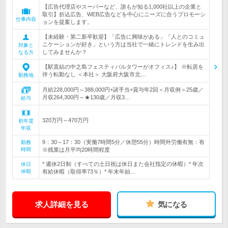
【広告代理店やスーパーなど、誰もが知る1,000社以上の企業と
取引】折込広告、WEB広告などを中心にニーズに合うプロモーシ
仕事内容
ョンを提案します。
【未経験・第二新卒歓迎】「広告に興味がある」「人とのコミュ
ニケーションが好き」という方は当社で一緒にトレンドを生み出
対象と
してみませんか？
なる方
【駅直結の中之島フェスティバルタワーがオフィス♪】 ※転居を
伴う転勤なし ＜本社＞ 大阪府大阪市北…
勤務地
月給228,000円～388,000円+諸手当+賞与年2回＜月収例＞25歳／
月収264,300円～★130歳／月収3…
給与
320万円～470万円
初年度
年収
9：30～17：30（実働7時間5分／休憩55分）時間外労働有無：有
勤務
時間
※残業は月平均20時間程度
* 週休2日制（すべての土日祝は休日また会社指定の休暇）* 年次
休日
休暇
有給休暇（取得率73％）* 年末年始…
求人詳細を見る
気になる