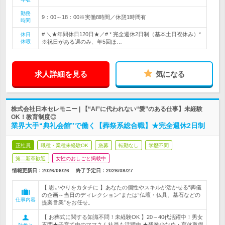
勤務
9：00～18：00※実働8時間／休憩1時間有
時間
# ＼★年間休日120日★／# * 完全週休2日制（基本土日祝休み）*
休日
休暇
※祝日がある週のみ、年5回ほ…
求人詳細を見る
気になる
株式会社日本セレモニー | 【“AI”に代われない“愛”のある仕事】未経験
OK！教育制度◎
業界大手“典礼会館”で働く【葬祭系総合職】★完全週休2日制
正社員
職種・業種未経験OK
急募
転勤なし
学歴不問
第二新卒歓迎
女性のおしごと掲載中
情報更新日：2026/06/26
終了予定日：
2026/08/27
【 思いやりをカタチに 】あなたの個性やスキルが活かせる“葬儀
の企画～当日のディレクション”または“仏壇・仏具、墓石などの
仕事内容
提案営業”をお任せ。
【 お葬式に関する知識不問！未経験OK 】20～40代活躍中！男女
不問★子育て中のママさん社員も活躍中 ★残業少なめ・育休取得