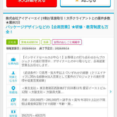
求人詳細を見る
気になる
株式会社アイディーエイ | 9割が直接取引！大手クライアントとの案件多数
★週休2日
パッケージデザインなどの【企画営業】★研修・教育制度も万
全！
正社員
業種未経験OK
急募
女性のおしごと掲載中
情報更新日：2026/06/16
終了予定日：
2026/09/14
【インサイドセールスが中心！】お客様との打ち合わせからプロ
ジェクトの進行管理や、デザイナーとのやり取りなど、企画提案
仕事内容
営業をお任せします。
《必須条件》◎高専・短大卒以上 ◎いずれかの経験（クリエイテ
ィブに関わる経験or法人営業として案件のプロジェクトの進行管
対象と
理や提案営業経験）
なる方
＜東京支社＞ 東京都港区西新橋3丁目16番11号 愛宕イーストビル
12階 ＜大阪支社＞ 大阪府大阪…
勤務地
月給：220,000円～285,000円 + 諸手当 + 賞与 年2回※上記の下限
額は最低保証額です※経験・年齢・能…
給与
350万円～400万円
初年度