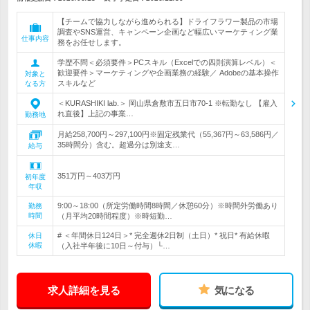
【チームで協力しながら進められる】ドライフラワー製品の市場
調査やSNS運営、キャンペーン企画など幅広いマーケティング業
仕事内容
務をお任せします。
学歴不問＜必須要件＞PCスキル（Excelでの四則演算レベル）＜
歓迎要件＞マーケティングや企画業務の経験／ Adobeの基本操作
対象と
スキルなど
なる方
＜KURASHIKI lab.＞ 岡山県倉敷市五日市70-1 ※転勤なし 【雇入
れ直後】上記の事業…
勤務地
月給258,700円～297,100円※固定残業代（55,367円～63,586円／
35時間分）含む。超過分は別途支…
給与
351万円～403万円
初年度
年収
9:00～18:00（所定労働時間8時間／休憩60分）※時間外労働あり
勤務
時間
（月平均20時間程度）※時短勤…
# ＜年間休日124日＞* 完全週休2日制（土日）* 祝日* 有給休暇
休日
休暇
（入社半年後に10日～付与）└…
求人詳細を見る
気になる