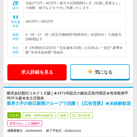
月給27万円～40万円＋賞与※試用期間3ヶ月（待遇に変更なし）
※経験、能力などを十分に考慮いたします。
給与
400万円～650万円
初年度
年収
9：00～17：30（所定労働時間7時間30分／休憩60分）※残業月
勤務
時間
20時間以下
# 【年間休日123日】* 完全週休2日制（土日休み）* 祝日* 夏季休
休日
休暇
暇* 年末年始休暇* 有給休…
求人詳細を見る
気になる
株式会社朝日コネクト大阪 | ★1971年設立の総合広告代理店★有休取得平
均70％超★全土日祝休
業界大手の朝日新聞グループで活躍！【広告営業】★未経験歓迎
正社員
職種・業種未経験OK
急募
第二新卒歓迎
女性のおしごと掲載中
情報更新日：2026/06/04
終了予定日：
2026/11/23