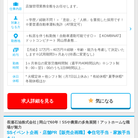
店舗管理業務全般をお任せします。
仕事内容
＜学歴／経験不問！＞「意欲」と「人柄」を重視した採用です！
対象と
※要普通自動車運転免許（AT限定可）
なる方
＜転居を伴う転勤無！自動車通勤可能です◎＞ 【.KOMBINAT】
ドットコンビナート 岡山県倉敷…
勤務地
【月給】17万円～40万円※経験・年齢・能力を考慮して決定いた
します※試用期間3ヶ月あり(待遇に変更なし)
給与
1ヶ月単位の変形労働時間制（週平均40時間以内）※シフト制
勤務
時間
9：00～翌1：00のうち1日8時間以上…
* 火曜定休＋他シフト制（月7日以上休み）* 有給休暇* 夏季休暇*
休日
休暇
冬期休暇ほか
求人詳細を見る
気になる
長瀬石油株式会社 | 岡山で60年！SSや農業の多角展開！アットホームな職
場が魅力
SSイベント企画・店舗PR【販売企画職】◆住宅手当・家族手当