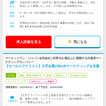
月給23万1,000円～+諸手当＋賞与※経験・年齢を考慮の上、当社
規定により優遇いたします。※月給には10時間分のみ…
給与
9：00～18：00※残業が発生した場合は、手当を全額支給いたし
勤務
時間
ます。
年間休日120日＋有給休暇【休日】■週休2日制／土日、祝日【休
休日
休暇
暇】■年末年始休暇 (2025年実績 …
求人詳細を見る
気になる
マーケットワン・ジャパン合同会社 | 世界30か国以上に展開する外資系マー
ケティングカンパニー
【セールスアナリスト】大手企業のBtoBマーケティングを支援
正社員
職種・業種未経験OK
急募
転勤なし
完全週休2日制
リモートワーク可
女性のおしごと掲載中
情報更新日：2026/04/10
終了予定日：
2026/10/08
【大手クライアントの売上貢献を目指す】リサーチから戦略立
案、成果の分析、フィードバックまで、一連の戦略的トップアプ
仕事内容
ローチ業務をお任せします。