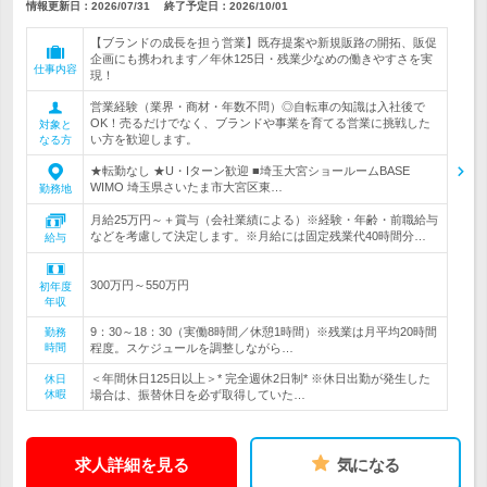
情報更新日：2026/07/31
終了予定日：
2026/10/01
【ブランドの成長を担う営業】既存提案や新規販路の開拓、販促
企画にも携われます／年休125日・残業少なめの働きやすさを実
仕事内容
現！
営業経験（業界・商材・年数不問）◎自転車の知識は入社後で
OK！売るだけでなく、ブランドや事業を育てる営業に挑戦した
対象と
い方を歓迎します。
なる方
★転勤なし ★U・Iターン歓迎 ■埼玉大宮ショールームBASE
WIMO 埼玉県さいたま市大宮区東…
勤務地
月給25万円～＋賞与（会社業績による）※経験・年齢・前職給与
などを考慮して決定します。※月給には固定残業代40時間分…
給与
300万円～550万円
初年度
年収
9：30～18：30（実働8時間／休憩1時間）※残業は月平均20時間
勤務
時間
程度。スケジュールを調整しながら…
＜年間休日125日以上＞* 完全週休2日制* ※休日出勤が発生した
休日
休暇
場合は、振替休日を必ず取得していた…
求人詳細を見る
気になる