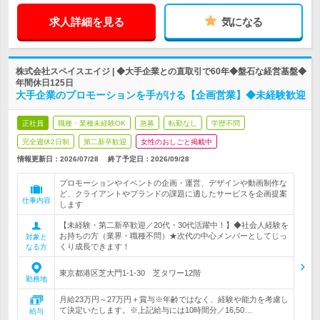
求人詳細を見る
気になる
株式会社スペイスエイジ | ◆大手企業との直取引で60年◆盤石な経営基盤◆
年間休日125日
大手企業のプロモーションを手がける【企画営業】◆未経験歓迎
正社員
職種・業種未経験OK
急募
転勤なし
学歴不問
完全週休2日制
第二新卒歓迎
女性のおしごと掲載中
情報更新日：2026/07/28
終了予定日：
2026/09/28
プロモーションやイベントの企画・運営、デザインや動画制作な
ど、クライアントやブランドの課題に適したサービスを企画提案
仕事内容
します
【未経験・第二新卒歓迎／20代・30代活躍中！】◆社会人経験を
お持ちの方（業界・職種不問）★次代の中心メンバーとしてじっ
対象と
くり成長できます！
なる方
東京都港区芝大門1-1-30 芝タワー12階
勤務地
月給23万円～27万円＋賞与※年齢ではなく、経験や能力を考慮し
て決定いたします。※上記給与には10時間分／16,50…
給与