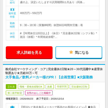
慮の上、決定いたします※試用期間6カ月あり（同条…
給与
400万円～550万円
初年度
年収
勤務
9：30～18:30（実働8時間）休憩60分時間外労働：有
時間
# 【年間休日120日以上】《休日》* 完全週休2日制（シフト制）*
休日
休暇
祝日《休暇》* 年間有給休暇*…
求人詳細を見る
気になる
株式会社マーケティング・コア | 完全週休2日制★20～30代活躍中★産育休
制度あり★月給30万～可
大手食品／飲料メーカー様のPR！【企画営業】■大阪勤務
正社員
職種・業種未経験OK
急募
学歴不問
完全週休2日制
第二新卒歓迎
女性のおしごと掲載中
情報更新日：2026/06/23
終了予定日：
2026/12/14
【明治など有名食品メーカーで既存のお客様がメイン♪】◆食品