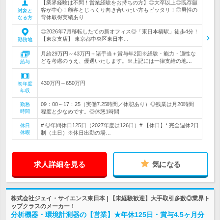
【業界経験は不問！営業経験をお持ちの方】◎大卒以上◎既存顧
客が中心！顧客とじっくり向き合いたい方もピッタリ！◎男性の
対象と
育休取得実績あり
なる方
◎2026年7月移転したての新オフィス◎「東日本橋駅」徒歩4分！
【東京支店】 東京都中央区東日本…
勤務地
月給29万円～43万円＋諸手当＋賞与年2回※経験・能力・適性な
どを考慮のうえ、優遇いたします。※上記には一律支給の地…
給与
430万円～650万円
初年度
年収
09：00～17：25（実働7.25時間／休憩あり）◎残業は月20時間
勤務
時間
程度と少なめです。◎休憩1時間
# ◎年間休日125日（2027年度は126日）# 【休日】* 完全週休2日
休日
休暇
制（土日）※休日出勤の場…
求人詳細を見る
気になる
株式会社ジェイ・サイエンス東日本 | 【未経験歓迎】大手取引多数◎業界ト
ップクラスのメーカー！
分析機器・環境計測器の【営業】★年休125日・賞与4.5ヶ月分