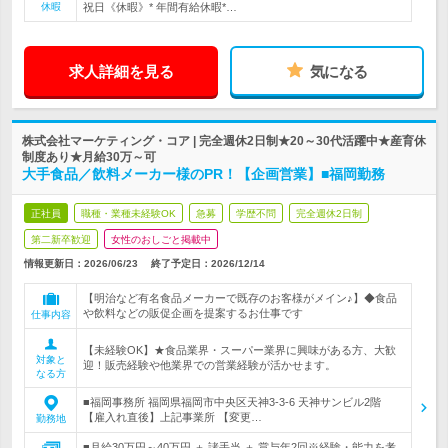
休暇
祝日《休暇》* 年間有給休暇*…
求人詳細を見る
気になる
株式会社マーケティング・コア | 完全週休2日制★20～30代活躍中★産育休
制度あり★月給30万～可
大手食品／飲料メーカー様のPR！【企画営業】■福岡勤務
正社員
職種・業種未経験OK
急募
学歴不問
完全週休2日制
第二新卒歓迎
女性のおしごと掲載中
情報更新日：2026/06/23
終了予定日：
2026/12/14
【明治など有名食品メーカーで既存のお客様がメイン♪】◆食品
や飲料などの販促企画を提案するお仕事です
仕事内容
【未経験OK】★食品業界・スーパー業界に興味がある方、大歓
対象と
迎！販売経験や他業界での営業経験が活かせます。
なる方
■福岡事務所 福岡県福岡市中央区天神3-3-6 天神サンビル2階
【雇入れ直後】上記事業所 【変更…
勤務地
■月給30万円～40万円 ＋ 諸手当 ＋ 賞与年2回※経験・能力を考