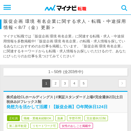
販促企画 環境 有名企業に関する求人・転職・中途採用
情報＜8/7（金）更新＞
マイナビ転職では「販促企画 環境 有名企業」に関連する転職・求人・中途採
用情報を多数掲載中!「販促企画 環境 有名企業」の転職・求人情報を探してい
るあなたにおすすめのお仕事を掲載しています。「販促企画 環境 有名企業」
に関連するキーワードからも転職・求人情報をお探しいただけるので、あなた
にぴったりのお仕事を見つけてみてください!
1～50件 (全203件中)
1
2
3
4
5
株式会社CLホールディングス | #東証スタンダード上場#完全週休2日(土日
祝休み)#フレックス制
発想力を活かして活躍！【販促企画】◎年間休日124日
正社員
職種・業種未経験OK
急募
学歴不問
完全週休2日制
第二新卒歓迎
リモートワーク可
女性のおしごと掲載中