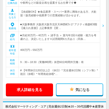
や飲料などの販促企画を提案するお仕事です◆
仕事内容
【未経験OK】★食品業界・スーパー業界に興味がある方、大歓
対象と
迎！販売経験や他業界での営業経験が活かせます。
なる方
■大阪事務所 大阪府大阪市北区天神西町5-17 アクティ南森町8階
【雇入れ直後】上記事業所 【変…
勤務地
■月給30万円～40万円 ＋ 諸手当 ＋ 賞与年2回※経験・能力を考
慮の上、決定いたします※試用期間6カ月あり（同条…
給与
400万円～550万円
初年度
年収
勤務
9：30～18:30（実働8時間）休憩60分時間外労働：有
時間
# 【年間休日120日以上】《休日》* 完全週休2日制（シフト制）*
休日
休暇
祝日《休暇》* 年間有給休暇*…
求人詳細を見る
気になる
株式会社マーケティング・コア | 完全週休2日制★20～30代活躍中★産育休