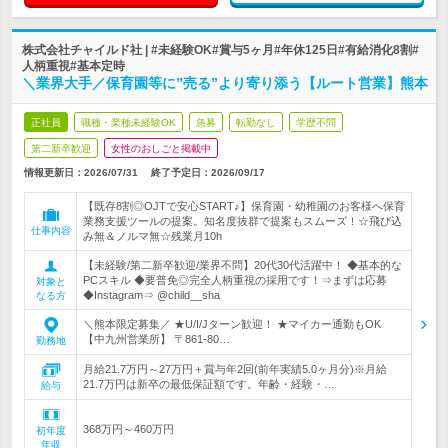
株式会社チャイルド社 | #未経験OK#賞与5ヶ月#年休125日#有給消化8割#
人柄重視#基本定時
＼業界大手／保育園等に”売る”より寄り添う【ルート営業】熊本
正社員
職種・業種未経験OK
急募
転勤なし
学歴不問
第二新卒歓迎
女性のおしごと掲載中
情報更新日：2026/07/31
終了予定日：
2026/09/17
【既存8割◎OJTで安心START♪】保育園・幼稚園のお客様へ保育
業務支援ツールの提案。知名度抜群で提案もスムーズ！☆飛び込
仕事内容
み無＆ノルマ無☆残業月10h
【未経験/第二新卒歓迎/業界不問】20代30代活躍中！ ◆基本的な
PCスキル ◆要普免◎完全人柄重視の採用です！⇒まずは応募
対象と
◆Instagram⇒ @child__sha
なる方
＼熊本限定募集／ ★U/I/Jターン歓迎！ ★マイカー通勤もOK
【中九州営業所】 〒861-80…
勤務地
月給21.7万円～27万円＋賞与年2回(前年実績5.0ヶ月分)※月給
21.7万円は新卒の最低保証額です。年齢・経験・…
給与
368万円～460万円
初年度
年収