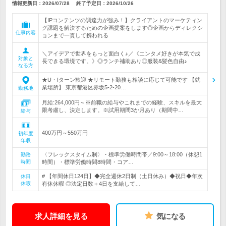
情報更新日：2026/07/28
終了予定日：
2026/10/26
【IPコンテンツの調達力が強み！】クライアントのマーケティン
グ課題を解決するための企画提案をします◎企画からディレクシ
仕事内容
ョンまで一貫して携われる
＼アイデアで世界をもっと面白く♪／《エンタメ好きが本気で成
対象と
長できる環境です。》◎ランチ補助あり◎服装&髪色自由♪
なる方
★U・Iターン歓迎 ★リモート勤務も相談に応じて可能です 【就
業場所】 東京都港区赤坂5-2-20…
勤務地
月給:264,000円～※前職の給与やこれまでの経験、スキルを最大
限考慮し、決定します。※試用期間3か月あり（期間中…
給与
400万円～550万円
初年度
年収
〈フレックスタイム制〉・標準労働時間帯／9:00～18:00（休憩1
勤務
時間
時間）・標準労働時間8時間・コア…
# 【年間休日124日】◆完全週休2日制（土日休み）◆祝日◆年次
休日
休暇
有休休暇 ◎法定日数＋4日を支給して…
求人詳細を見る
気になる