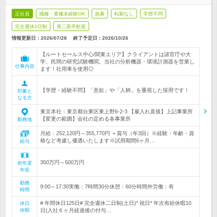
正社員
職種・業種未経験OK
急募
転勤なし
学歴不問
完全週休2日制
第二新卒歓迎
情報更新日：2026/07/28
終了予定日：
2026/10/26
【ルートセールス中心/関東エリア】クライアントは諸官庁や大
学、民間の研究試験機関。当社の分析機器・環境計測器を営業し
仕事内容
ます！社用車を使用◎
【学歴・経験不問】「意欲」や「人柄」を重視した採用です！
対象と
なる方
東京本社：東京都台東区東上野6-2-3 【雇入れ直後】上記事業所
【変更の範囲】会社の定める各事業所
勤務地
月給：252,120円～355,770円 ＋賞与（年3回）※経験・年齢・資
格など考慮し優遇いたします※試用期間6ヶ月…
給与
350万円～500万円
初年度
年収
勤務
9:00～17:30実働：7時間30分休憩：60分時間外労働：有
時間
# 年間休日125日# 完全週休二日制(土日)* 祝日* 年次有給休暇10
休日
休暇
日(入社６ヶ月経過後の付与…