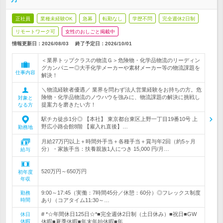
正社員
業種未経験OK
急募
転勤なし
学歴不問
完全週休2日制
リモートワーク可
女性のおしごと掲載中
情報更新日：2026/08/03
終了予定日：
2026/10/01
＜業界トップクラスの物流Ｇ＞危険物・化学品物流のリーディン
グカンパニー◎大手化学メーカーや素材メーカー等の物流課題を
仕事内容
解決！
＼物流経験者優遇／ 業界を問わず法人営業経験をお持ちの方。危
険物・化学品物流のノウハウを強みに、物流課題の解決に挑戦し
対象と
提案力を磨きたい方！
なる方
駅チカ徒歩1分◎ 【本社】 東京都台東区上野一丁目19番10号 上
野広小路会館8階 【雇入れ直後】…
勤務地
月給27万円以上＋時間外手当＋各種手当＋賞与年2回（約5ヶ月
分）・家族手当：扶養親族1人につき 15,000 円/月…
給与
520万円～650万円
初年度
年収
9:00～17:45（実働：7時間45分／休憩：60分）◎フレックス制度
勤務
時間
あり（コアタイム11:30～…
# *☆年間休日125日☆*■完全週休2日制（土日休み）■祝日■GW
休日
休暇
休暇■夏季休暇■年末年始休暇■年…