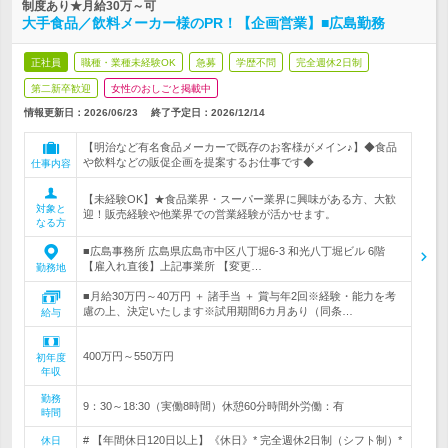
制度あり★月給30万～可
大手食品／飲料メーカー様のPR！【企画営業】■広島勤務
正社員
職種・業種未経験OK
急募
学歴不問
完全週休2日制
第二新卒歓迎
女性のおしごと掲載中
情報更新日：2026/06/23
終了予定日：
2026/12/14
【明治など有名食品メーカーで既存のお客様がメイン♪】◆食品
や飲料などの販促企画を提案するお仕事です◆
仕事内容
【未経験OK】★食品業界・スーパー業界に興味がある方、大歓
対象と
迎！販売経験や他業界での営業経験が活かせます。
なる方
■広島事務所 広島県広島市中区八丁堀6-3 和光八丁堀ビル 6階
【雇入れ直後】上記事業所 【変更…
勤務地
■月給30万円～40万円 ＋ 諸手当 ＋ 賞与年2回※経験・能力を考
慮の上、決定いたします※試用期間6カ月あり（同条…
給与
400万円～550万円
初年度
年収
勤務
9：30～18:30（実働8時間）休憩60分時間外労働：有
時間
# 【年間休日120日以上】《休日》* 完全週休2日制（シフト制）*
休日