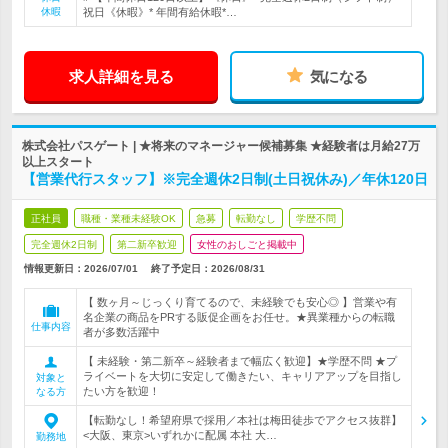
休暇
祝日《休暇》* 年間有給休暇*…
求人詳細を見る
気になる
株式会社パスゲート | ★将来のマネージャー候補募集 ★経験者は月給27万
以上スタート
【営業代行スタッフ】※完全週休2日制(土日祝休み)／年休120日
正社員
職種・業種未経験OK
急募
転勤なし
学歴不問
完全週休2日制
第二新卒歓迎
女性のおしごと掲載中
情報更新日：2026/07/01
終了予定日：
2026/08/31
【 数ヶ月～じっくり育てるので、未経験でも安心◎ 】営業や有
名企業の商品をPRする販促企画をお任せ。★異業種からの転職
仕事内容
者が多数活躍中
【 未経験・第二新卒～経験者まで幅広く歓迎】★学歴不問 ★プ
ライベートを大切に安定して働きたい、キャリアアップを目指し
対象と
たい方を歓迎！
なる方
【転勤なし！希望府県で採用／本社は梅田徒歩でアクセス抜群】
<大阪、東京>いずれかに配属 本社 大…
勤務地