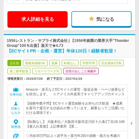
求人詳細を見る
気になる
1956レストラン・サプライ株式会社 | 【1956年創業の業界大手"Thunder
Group"100％出資】楽天で★4.73
【ECサイトPR・企画・運営】年休120日！経験者歓迎！
正社員
業種未経験OK
急募
転勤なし
学歴不問
完全週休2日制
第二新卒歓迎
リモートワーク可
女性のおしごと掲載中
情報更新日：2026/07/28
終了予定日：
2027/01/18
Amazon・楽天などECサイトの運営・販促企画・ページ改善など
を担当します。 ☆アメリカ外資系でキャリアアップのチャンス
仕事内容
【経験年数不問】ECサイト運営経験をお持ちの方歓迎 ★成果
を賞与で還元する仕組みが整っています。裁量もってご活躍いた
対象と
だける環境です♪
なる方
【転勤なし】 大阪本社／大阪府大阪市淀川区十八条2丁目18-108
【雇入れ直後】上記事業所 【変…
勤務地
◇月給30万円以上＋諸手当＋賞与年2回※経験・能力を考慮の