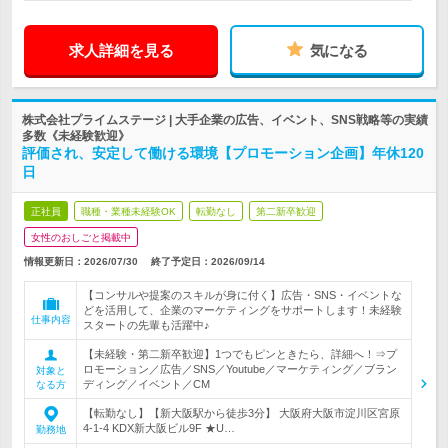
求人詳細を見る
気になる
株式会社プライムステージ | 大手企業の広告、イベント、SNS戦略等の実績
多数《未経験歓迎》
評価され、安定して働ける環境【プロモーション企画】年休120
日
正社員
職種・業種未経験OK
転勤なし
第二新卒歓迎
女性のおしごと掲載中
情報更新日：2026/07/30
終了予定日：
2026/09/14
【コンサルや提案のスキルが身に付く】広告・SNS・イベントな
どを活用して、企業のマーケティングをサポートします！未経験
仕事内容
スタートの先輩も活躍中♪
【未経験・第二新卒歓迎】1つでもピンときたら、詳細へ！⇒プ
ロモーション／広告／SNS／Youtube／マーケティング／ブラン
対象と
ディング／イベント／CM
なる方
【転勤なし】【新大阪駅から徒歩3分】 大阪府大阪市淀川区宮原
4-1-4 KDX新大阪ビル9F ★U…
勤務地