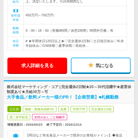
上、決定いたします。※試用期間なし
給与
450万円～700万円
初年度
年収
勤務
9：00～18：00（実働8時間／休憩1時間）時間外労働：有
時間
# ★年間休日120日以上★◇完全週休2日制◇土日祝日休み◇年末
休日
休暇
年始休み◇GW休暇◇夏季休暇◇有給休…
求人詳細を見る
気になる
株式会社マーケティング・コア | 完全週休2日制★20～30代活躍中★産育休
制度あり★月給30万～可
大手食品／飲料メーカー様のPR！【企画営業】■札幌勤務
正社員
職種・業種未経験OK
急募
学歴不問
完全週休2日制
第二新卒歓迎
女性のおしごと掲載中
情報更新日：2026/06/23
終了予定日：
2026/12/14
【明治など有名食品メーカーで既存のお客様がメイン♪】◆食品