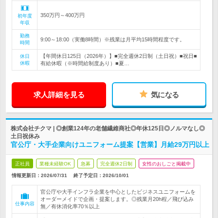
350万円～400万円
初年度
年収
勤務
9:00～18:00（実働8時間）※残業は月平均15時間程度です。
時間
【年間休日125日（2026年）】■完全週休2日制（土日祝）■祝日■
休日
休暇
有給休暇（※時間給制度あり）■夏…
求人詳細を見る
気になる
株式会社チクマ | ◎創業124年の老舗繊維商社◎年休125日◎ノルマなし◎
土日祝休み
官公庁・大手企業向けユニフォーム提案【営業】月給29万円以上
正社員
業種未経験OK
急募
完全週休2日制
女性のおしごと掲載中
情報更新日：2026/07/31
終了予定日：
2026/10/01
官公庁や大手インフラ企業を中心としたビジネスユニフォームを
オーダーメイドで企画・提案します。◎残業月20h程／飛び込み
仕事内容
無／有休消化率70％以上