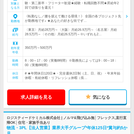
験・第二新卒・フリーター歓迎★経験・転職回数不問★昇給年2
対象と
回で頑張りを還元！
なる方
《転勤なし／腰を据えて働ける環境！》 全国の各プロジェクト先
が勤務地です♪ ★あなたの好きな街でず…
勤務地
〈東京〉月給28万円～〈大阪〉月給26.9万円～〈名古屋〉月給
28.5万円～〈その他〉月給26.5万円～※いずれも2…
給与
350万円～500万円
初年度
年収
8：00～17：00（実働8時間）※勤務先によっては9：00～18：
勤務
時間
00（実働8時間）
# ★年間休日120日★・完全週休2日制（土、日、祝）・年末年始
休日
休暇
休暇・有給休暇・リフレッシュ休暇（長…
求人詳細を見る
気になる
ロジスティードケミカル株式会社 | ノルマ&飛び込み無│フレックス,直行直
帰OK│住宅・家族手当あり
物流・3PL【法人営業】業界大手グループ*年休125日*賞与約5か
月