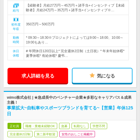
【経験者】月給27万円～45万円＋諸手当+インセンティブ【未経
験者】月給24万円～35万円＋諸手当+インセンティブ※…
給与
350万円～500万円
初年度
年収
* 09:30～18:30※プロジェクトによっては9:00～18:00、10:00～
勤務
時間
19:00もあり…
# 年間休日120日以上* 完全週休2日制（土日祝）* 年末年始休暇*
休日
休暇
夏季休暇* 有給休暇* 慶弔…
求人詳細を見る
気になる
wimo株式会社 | ★急成長中のベンチャー企業★多彩なキャリアパス＆成果
主義！
事業拡大~自転車やスポーツブランドを育てる~【営業】年休125
日
正社員
職種・業種未経験OK
急募
転勤なし
学歴不問
完全週休2日制
第二新卒歓迎
女性のおしごと掲載中