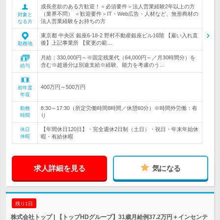
成長意欲のある方歓迎！＜必須要件＞法人営業経験2年以上の方
（業界不問） ＜歓迎要件＞IT・Web広告・人材など、無形商材の
対象と
法人営業経験をお持ちの方
なる方
東京都 中央区 銀座6-18-2 野村不動産銀座ビル16階 【雇い入れ直
後】上記事業所 【変更の範…
勤務地
月給：330,000円～※固定残業代（64,000円～／月30時間分）を
含む※超過分は別途支給※経験、能力を考慮のう…
給与
400万円～500万円
初年度
年収
8:30～17:30（所定労働時間8時間／休憩60分）※時間外労働：有
勤務
時間
り
【年間休日120日】・完全週休2日制（土日）・祝日・年末年始休
休日
休暇
暇・有給休暇
求人詳細を見る
気になる
残り1日
株式会社トップ | 【トップHDグループ】31歳月給例37.2万円＋インセンテ