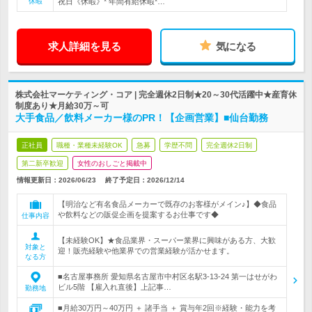
休暇
祝日《休暇》* 年間有給休暇*…
求人詳細を見る
気になる
株式会社マーケティング・コア | 完全週休2日制★20～30代活躍中★産育休
制度あり★月給30万～可
大手食品／飲料メーカー様のPR！【企画営業】■仙台勤務
正社員
職種・業種未経験OK
急募
学歴不問
完全週休2日制
第二新卒歓迎
女性のおしごと掲載中
情報更新日：2026/06/23
終了予定日：
2026/12/14
【明治など有名食品メーカーで既存のお客様がメイン♪】◆食品
や飲料などの販促企画を提案するお仕事です◆
仕事内容
【未経験OK】★食品業界・スーパー業界に興味がある方、大歓
対象と
迎！販売経験や他業界での営業経験が活かせます。
なる方
■名古屋事務所 愛知県名古屋市中村区名駅3-13-24 第一はせがわ
ビル5階 【雇入れ直後】上記事…
勤務地
■月給30万円～40万円 ＋ 諸手当 ＋ 賞与年2回※経験・能力を考