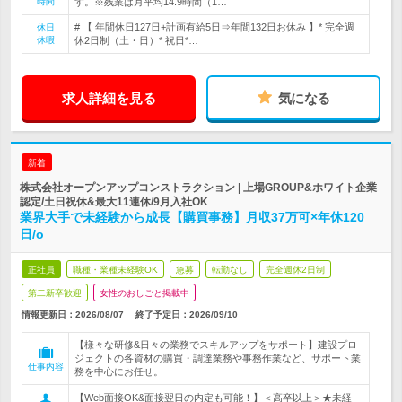
時間
す。※残業は月平均14.9時間（1…
# 【 年間休日127日+計画有給5日⇒年間132日お休み 】* 完全週
休日
休暇
休2日制（土・日）* 祝日*…
求人詳細を見る
気になる
新着
株式会社オープンアップコンストラクション | 上場GROUP&ホワイト企業
認定/土日祝休&最大11連休/9月入社OK
業界大手で未経験から成長【購買事務】月収37万可×年休120
日/o
正社員
職種・業種未経験OK
急募
転勤なし
完全週休2日制
第二新卒歓迎
女性のおしごと掲載中
情報更新日：2026/08/07
終了予定日：
2026/09/10
【様々な研修&日々の業務でスキルアップをサポート】建設プロ
ジェクトの各資材の購買・調達業務や事務作業など、サポート業
仕事内容
務を中心にお任せ。
【Web面接OK&面接翌日の内定も可能！】＜高卒以上＞★未経