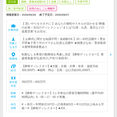
正社員
職種・業種未経験OK
急募
転勤なし
学歴不問
第二新卒歓迎
女性のおしごと掲載中
情報更新日：2026/06/26
終了予定日：
2026/08/27
【 思いやりをカタチに 】あなたの個性やスキルが活かせる“葬儀
の企画～当日のディレクション”または“仏壇・仏具、墓石などの
仕事内容
提案営業”をお任せ。
【 お葬式に関する知識不問！未経験OK 】20～40代活躍中！男女
不問★子育て中のママさん社員も活躍中 ★残業少なめ・育休取得
対象と
＆復帰実績多数あり
なる方
転勤なし＆希望の勤務地を考慮し決定 【葬祭ディレクター】 青
森県青森市/弘前市/八戸市/十和田市/…
勤務地
【葬祭ディレクター】■大阪・京都・兵庫・奈良・滋賀月給
305,000円～■福岡・岡山・広島・山口月給281,000円…
給与
350万円～450万円
初年度
年収
# 【葬祭ディレクター】1ヶ月単位の変形労働時間制（週平均40
勤務
時間
時間以内）8：00～17：00 ※実働…
# ＜休日＞年間休日107日＋計画有給5日＝年112日以上休みも可
休日
休暇
能！# 【葬祭ディレクター】■月8…