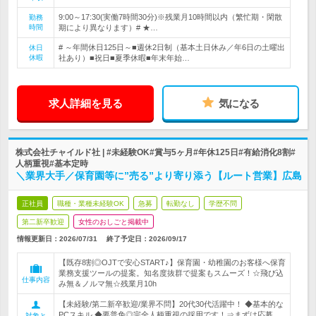
9:00～17:30(実働7時間30分)※残業月10時間以内（繁忙期・閑散
勤務
時間
期により異なります）# ★…
# ～年間休日125日～■週休2日制（基本土日休み／年6日の土曜出
休日
休暇
社あり）■祝日■夏季休暇■年末年始…
求人詳細を見る
気になる
株式会社チャイルド社 | #未経験OK#賞与5ヶ月#年休125日#有給消化8割#
人柄重視#基本定時
＼業界大手／保育園等に”売る”より寄り添う【ルート営業】広島
正社員
職種・業種未経験OK
急募
転勤なし
学歴不問
第二新卒歓迎
女性のおしごと掲載中
情報更新日：2026/07/31
終了予定日：
2026/09/17
【既存8割◎OJTで安心START♪】保育園・幼稚園のお客様へ保育
業務支援ツールの提案。知名度抜群で提案もスムーズ！☆飛び込
仕事内容
み無＆ノルマ無☆残業月10h
【未経験/第二新卒歓迎/業界不問】20代30代活躍中！ ◆基本的な
PCスキル ◆要普免◎完全人柄重視の採用です！⇒まずは応募
対象と