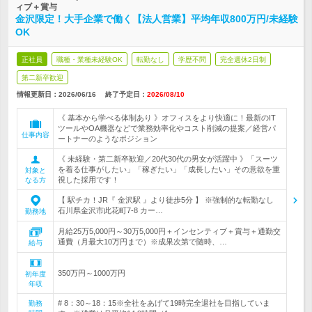
ィブ＋賞与
金沢限定！大手企業で働く【法人営業】平均年収800万円/未経験
OK
正社員
職種・業種未経験OK
転勤なし
学歴不問
完全週休2日制
第二新卒歓迎
情報更新日：2026/06/16
終了予定日：
2026/08/10
《 基本から学べる体制あり 》オフィスをより快適に！最新のIT
ツールやOA機器などで業務効率化やコスト削減の提案／経営パ
仕事内容
ートナーのようなポジション
《 未経験・第二新卒歓迎／20代30代の男女が活躍中 》「スーツ
を着る仕事がしたい」「稼ぎたい」「成長したい」その意欲を重
対象と
視した採用です！
なる方
【 駅チカ！JR『 金沢駅 』より徒歩5分 】 ※強制的な転勤なし
石川県金沢市此花町7-8 カー…
勤務地
月給25万5,000円～30万5,000円＋インセンティブ＋賞与＋通勤交
通費（月最大10万円まで）※成果次第で随時、…
給与
350万円～1000万円
初年度
年収
# 8：30～18：15※全社をあげて19時完全退社を目指していま
勤務