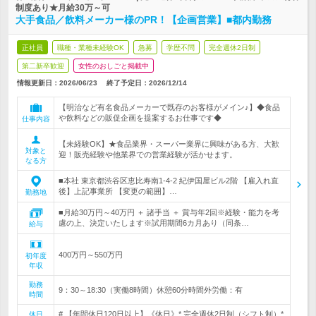
制度あり★月給30万～可
大手食品／飲料メーカー様のPR！【企画営業】■都内勤務
正社員
職種・業種未経験OK
急募
学歴不問
完全週休2日制
第二新卒歓迎
女性のおしごと掲載中
情報更新日：2026/06/23
終了予定日：
2026/12/14
【明治など有名食品メーカーで既存のお客様がメイン♪】◆食品
や飲料などの販促企画を提案するお仕事です◆
仕事内容
【未経験OK】★食品業界・スーパー業界に興味がある方、大歓
対象と
迎！販売経験や他業界での営業経験が活かせます。
なる方
■本社 東京都渋谷区恵比寿南1-4-2 紀伊国屋ビル2階 【雇入れ直
後】上記事業所 【変更の範囲】…
勤務地
■月給30万円～40万円 ＋ 諸手当 ＋ 賞与年2回※経験・能力を考
慮の上、決定いたします※試用期間6カ月あり（同条…
給与
400万円～550万円
初年度
年収
勤務
9：30～18:30（実働8時間）休憩60分時間外労働：有
時間
# 【年間休日120日以上】《休日》* 完全週休2日制（シフト制）*
休日