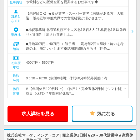
や飲料などの販促企画を提案するお仕事です◆
仕事内容
【未経験OK】★食品業界・スーパー業界に興味がある方、大歓
対象と
迎！販売経験や他業界での営業経験が活かせます。
なる方
■札幌事務所 北海道札幌市中央区北1条西3-3-27 札幌北1条駅前通
りビル9階 【雇入れ直後】上…
勤務地
■月給30万円～40万円 ＋ 諸手当 ＋ 賞与年2回※経験・能力を考
慮の上、決定いたします※試用期間6カ月あり（同条…
給与
400万円～550万円
初年度
年収
勤務
9：30～18:30（実働8時間）休憩60分時間外労働：有
時間
# 【年間休日120日以上】《休日》* 完全週休2日制（シフト制）*
休日
休暇
祝日《休暇》* 年間有給休暇*…
求人詳細を見る
気になる
株式会社マーケティング・コア | 完全週休2日制★20～30代活躍中★産育休