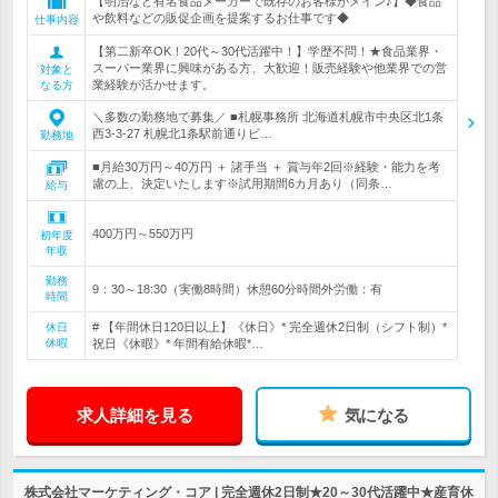
【明治など有名食品メーカーで既存のお客様がメイン♪】◆食品
や飲料などの販促企画を提案するお仕事です◆
仕事内容
【第二新卒OK！20代～30代活躍中！】学歴不問！★食品業界・
スーパー業界に興味がある方、大歓迎！販売経験や他業界での営
対象と
業経験が活かせます。
なる方
＼多数の勤務地で募集／ ■札幌事務所 北海道札幌市中央区北1条
西3-3-27 札幌北1条駅前通りビ…
勤務地
■月給30万円～40万円 ＋ 諸手当 ＋ 賞与年2回※経験・能力を考
慮の上、決定いたします※試用期間6カ月あり（同条…
給与
400万円～550万円
初年度
年収
勤務
9：30～18:30（実働8時間）休憩60分時間外労働：有
時間
# 【年間休日120日以上】《休日》* 完全週休2日制（シフト制）*
休日
休暇
祝日《休暇》* 年間有給休暇*…
求人詳細を見る
気になる
株式会社マーケティング・コア | 完全週休2日制★20～30代活躍中★産育休