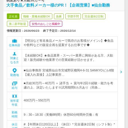
制度あり★月給30万～可
大手食品／飲料メーカー様のPR！【企画営業】■仙台勤務
正社員
職種・業種未経験OK
急募
学歴不問
完全週休2日制
第二新卒歓迎
女性のおしごと掲載中
情報更新日：2026/06/23
終了予定日：
2026/12/14
【明治など有名食品メーカーで既存のお客様がメイン♪】◆食品
や飲料などの販促企画を提案するお仕事です◆
仕事内容
【未経験OK】★食品業界・スーパー業界に興味がある方、大歓
対象と
迎！販売経験や他業界での営業経験が活かせます。
なる方
■仙台事務所 宮城県仙台市宮城野区榴岡4-6-31 SANKYOビル8階
【雇入れ直後】上記事業所…
勤務地
■月給30万円～40万円 ＋ 諸手当 ＋ 賞与年2回※経験・能力を考
慮の上、決定いたします※試用期間6カ月あり（同条…
給与
400万円～550万円
初年度
年収
勤務
9：30～18:30（実働8時間）休憩60分時間外労働：有
時間
# 【年間休日120日以上】《休日》* 完全週休2日制（シフト制）*
休日