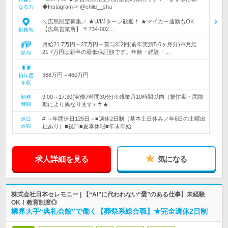
◆Instagram⇒ @child__sha
なる方
＼広島限定募集／ ★U/I/Jターン歓迎！ ★マイカー通勤もOK
【広島営業所】 〒734-002…
勤務地
月給21.7万円～27万円＋賞与年2回(前年実績5.0ヶ月分)※月給
21.7万円は新卒の最低保証額です。年齢・経験・…
給与
368万円～460万円
初年度
年収
9:00～17:30(実働7時間30分)※残業月10時間以内（繁忙期・閑散
勤務
時間
期により異なります）# ★…
# ～年間休日125日～■週休2日制（基本土日休み／年6日の土曜出
休日
休暇
社あり）■祝日■夏季休暇■年末年始…
求人詳細を見る
気になる
株式会社日本セレモニー | 【“AI”に代われない“愛”のある仕事】未経験
OK！教育制度◎
業界大手“典礼会館”で働く【葬祭系総合職】★完全週休2日制