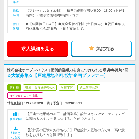
年収
〈フレックスタイム制〉・標準労働時間帯／9:00～18:00（休憩1
勤務
時間
時間）・標準労働時間8時間・コア…
# 【年間休日124日】◆完全週休2日制（土日休み）◆祝日◆年次
休日
休暇
有休休暇 ◎法定日数＋4日を支給して…
求人詳細を見る
気になる
株式会社オープンハウス | 圧倒的営業力を身につけられる環境/年賞与2回
☆大阪募集☆【戸建用地企画/設計企画プランナー】
正社員
職種・業種未経験OK
学歴不問
第二新卒歓迎
女性のおしごと掲載中
情報更新日：2026/07/28
終了予定日：
2026/08/31
【戸建住宅用地の加工・計画業務】設計スキルやマーケティング
に関わるスキルを身につけることができます。
仕事内容
【設計業の経験をお持ちの方】戸建設計未経験の方でも、高い意
対象と
欲をお持ちの方は歓迎致します！
なる方