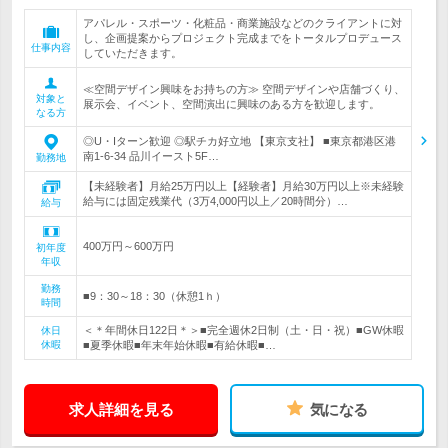
アパレル・スポーツ・化粧品・商業施設などのクライアントに対
し、企画提案からプロジェクト完成までをトータルプロデュース
仕事内容
していただきます。
≪空間デザイン興味をお持ちの方≫ 空間デザインや店舗づくり、
対象と
展示会、イベント、空間演出に興味のある方を歓迎します。
なる方
◎U・Iターン歓迎 ◎駅チカ好立地 【東京支社】 ■東京都港区港
南1-6-34 品川イースト5F…
勤務地
【未経験者】月給25万円以上【経験者】月給30万円以上※未経験
給与には固定残業代（3万4,000円以上／20時間分）…
給与
400万円～600万円
初年度
年収
勤務
■9：30～18：30（休憩1ｈ）
時間
＜＊年間休日122日＊＞■完全週休2日制（土・日・祝）■GW休暇
休日
休暇
■夏季休暇■年末年始休暇■有給休暇■…
求人詳細を見る
気になる