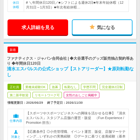
# ＼年間休日120日／■シフトによる週休2日■年末年始休暇（12
休日
休暇
月31日～1月3日）■年次有給休暇…
求人詳細を見る
気になる
新着
ファナティクス・ジャパン合同会社 | ◆大谷選手のグッズ販売独占契約等あ
り ◆年間休日120日
清水エスパルスの公式ショップ【ストアリーダー】★原則転勤な
し
正社員
業種未経験OK
急募
転勤なし
学歴不問
完全週休2日制
第二新卒歓迎
リモートワーク可
女性のおしごと掲載中
情報更新日：2026/06/29
終了予定日：
2026/11/30
【スポーツやスポーツビジネスへの興味を活かせる仕事】『清水
エスパルス』スタジアム店舗の運営・販促 （Fun Experience /
仕事内容
Promotion 担当）
【応募条件】◎小売管理職、イベント運営、販促、店舗マーケテ
ィング…いずれかの実務経験 ◎データに基づく改善経験（基本
対象と