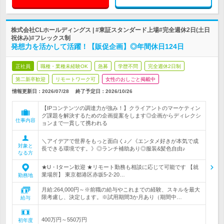
株式会社CLホールディングス | #東証スタンダード上場#完全週休2日(土日
祝休み)#フレックス制
発想力を活かして活躍！【販促企画】◎年間休日124日
正社員
職種・業種未経験OK
急募
学歴不問
完全週休2日制
第二新卒歓迎
リモートワーク可
女性のおしごと掲載中
情報更新日：2026/07/28
終了予定日：
2026/10/26
【IPコンテンツの調達力が強み！】クライアントのマーケティン
グ課題を解決するための企画提案をします◎企画からディレクシ
仕事内容
ョンまで一貫して携われる
＼アイデアで世界をもっと面白く♪／《エンタメ好きが本気で成
対象と
長できる環境です。》◎ランチ補助あり◎服装&髪色自由♪
なる方
★U・Iターン歓迎 ★リモート勤務も相談に応じて可能です 【就
業場所】 東京都港区赤坂5-2-20…
勤務地
月給:264,000円～※前職の給与やこれまでの経験、スキルを最大
限考慮し、決定します。※試用期間3か月あり（期間中…
給与
400万円～550万円
初年度