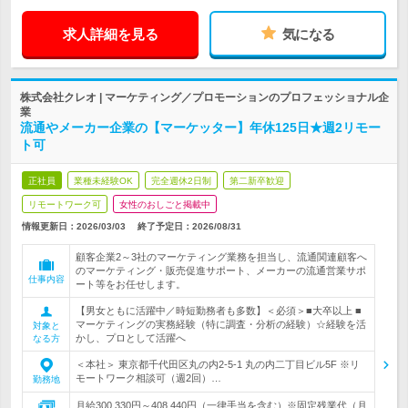
求人詳細を見る
気になる
株式会社クレオ | マーケティング／プロモーションのプロフェッショナル企
業
流通やメーカー企業の【マーケッター】年休125日★週2リモー
ト可
正社員
業種未経験OK
完全週休2日制
第二新卒歓迎
リモートワーク可
女性のおしごと掲載中
情報更新日：2026/03/03
終了予定日：
2026/08/31
顧客企業2～3社のマーケティング業務を担当し、流通関連顧客へ
のマーケティング・販売促進サポート、メーカーの流通営業サポ
仕事内容
ート等をお任せします。
【男女ともに活躍中／時短勤務者も多数】＜必須＞■大卒以上 ■
マーケティングの実務経験（特に調査・分析の経験）☆経験を活
対象と
かし、プロとして活躍へ
なる方
＜本社＞ 東京都千代田区丸の内2-5-1 丸の内二丁目ビル5F ※リ
モートワーク相談可（週2回）…
勤務地
月給300,330円～408,440円（一律手当を含む）※固定残業代（月