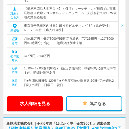
す。
【業界不問◎大学卒以上】＜必須＞マーケティング組織での実務
経験者＜歓迎＞コンサルティングファーム・支援会社でのCRM領
対象と
域の業務経験者
なる方
東京都千代田区内神田2-15-4 司ビルディング 5F（総合受付）
6F・7F 本社 【雇入れ直後】…
勤務地
月給28万円～48万5000円※固定残業代（7万2165円～12万5000
円/45時間分）含む。 超過分は別途支給。…
給与
377万円～650万円
初年度
年収
10:00～19:00(休憩60分) (所定労働時間：8時間00分)基本定時で
勤務
時間
すが、時間外勤務あり
# ■年間休日日数:120日# ■初年度有給休暇日数:10日* 完全週休2
休日
休暇
日制(土曜日・日曜日・祝日…
求人詳細を見る
気になる
新協地水株式会社 | 令和6年度『はばたく中小企業300社』選出企業
《経験者採用》地質調査・各種工事の【営業】★賞与実績年3回