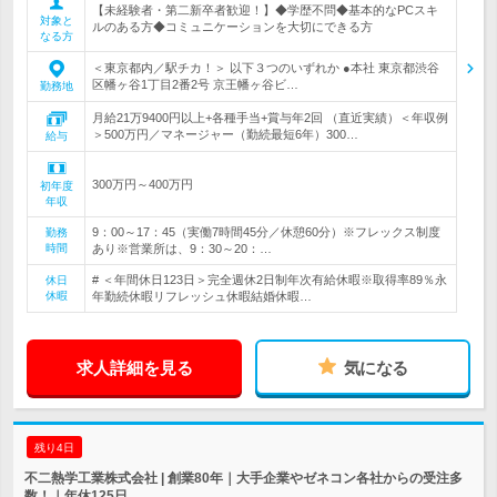
【未経験者・第二新卒者歓迎！】◆学歴不問◆基本的なPCスキ
対象と
ルのある方◆コミュニケーションを大切にできる方
なる方
＜東京都内／駅チカ！＞ 以下３つのいずれか ●本社 東京都渋谷
区幡ヶ谷1丁目2番2号 京王幡ヶ谷ビ…
勤務地
月給21万9400円以上+各種手当+賞与年2回 （直近実績）＜年収例
＞500万円／マネージャー（勤続最短6年）300…
給与
300万円～400万円
初年度
年収
9：00～17：45（実働7時間45分／休憩60分）※フレックス制度
勤務
時間
あり※営業所は、9：30～20：…
# ＜年間休日123日＞完全週休2日制年次有給休暇※取得率89％永
休日
休暇
年勤続休暇リフレッシュ休暇結婚休暇…
求人詳細を見る
気になる
残り4日
不二熱学工業株式会社 | 創業80年｜大手企業やゼネコン各社からの受注多
数！｜年休125日