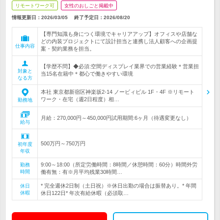
リモートワーク可
女性のおしごと掲載中
情報更新日：2026/03/05
終了予定日：
2026/08/20
【専門知識も身につく環境でキャリアアップ】オフィスや店舗な
どの内装プロジェクトにて設計担当と連携し法人顧客への企画提
仕事内容
案・契約業務を担当。
【学歴不問】◆必須:空間ディスプレイ業界での営業経験＊営業担
対象と
当15名在籍中＊都心で働きやすい環境
なる方
本社 東京都新宿区神楽坂2-14 ノービィビル 1F・4F ※リモート
ワーク・在宅（週2日程度）相…
勤務地
月給：270,000円～450,000円試用期間:6ヶ月（待遇変更なし）
給与
500万円～750万円
初年度
年収
9:00～18:00（所定労働時間：8時間／休憩時間：60分）時間外労
勤務
時間
働有無：有※月平均残業30時間…
* 完全週休2日制（土日祝）※休日出勤の場合は振替あり。* 年間
休日
休暇
休日122日* 年次有給休暇（必須取…