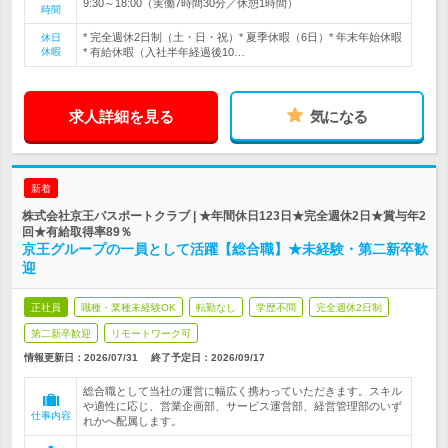
9:30～18:00（実働7時間30分／休憩1時間）
時間
* 完全週休2日制（土・日・祝）* 夏季休暇（6日）* 年末年始休暇
休日
休暇
* 有給休暇（入社半年経過後10…
求人詳細を見る
気になる
新着
株式会社京王パスポートクラブ | ★年間休日123日★完全週休2日★賞与年2
回★有給取得率89％
京王グループの一員として活躍【総合職】★未経験・第二新卒歓
迎
正社員
職種・業種未経験OK
転勤なし
学歴不問
完全週休2日制
第二新卒歓迎
リモートワーク可
情報更新日：2026/07/31
終了予定日：
2026/09/17
総合職として当社の運営に幅広く携わっていただきます。スキル
や適性に応じ、営業企画部、サービス運営部、経営管理部のいず
仕事内容
れかへ配属します。