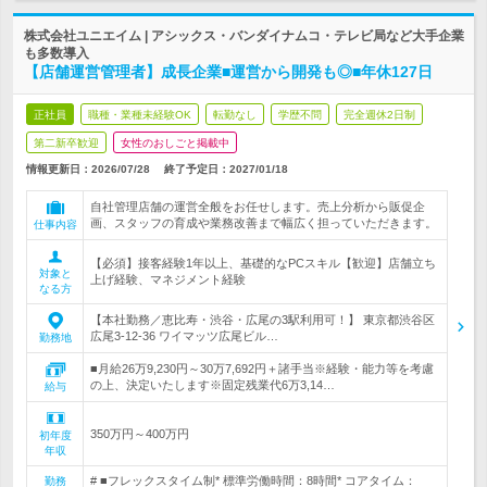
株式会社ユニエイム | アシックス・バンダイナムコ・テレビ局など大手企業
も多数導入
【店舗運営管理者】成長企業■運営から開発も◎■年休127日
正社員
職種・業種未経験OK
転勤なし
学歴不問
完全週休2日制
第二新卒歓迎
女性のおしごと掲載中
情報更新日：2026/07/28
終了予定日：
2027/01/18
自社管理店舗の運営全般をお任せします。売上分析から販促企
画、スタッフの育成や業務改善まで幅広く担っていただきます。
仕事内容
【必須】接客経験1年以上、基礎的なPCスキル【歓迎】店舗立ち
対象と
上げ経験、マネジメント経験
なる方
【本社勤務／恵比寿・渋谷・広尾の3駅利用可！】 東京都渋谷区
広尾3-12-36 ワイマッツ広尾ビル…
勤務地
■月給26万9,230円～30万7,692円＋諸手当※経験・能力等を考慮
の上、決定いたします※固定残業代6万3,14…
給与
350万円～400万円
初年度
年収
# ■フレックスタイム制* 標準労働時間：8時間* コアタイム：
勤務