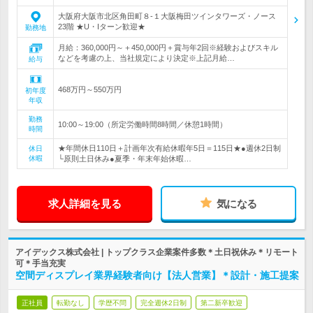
大阪府大阪市北区角田町８-１大阪梅田ツインタワーズ・ノース
23階 ★U・Iターン歓迎★
勤務地
月給：360,000円～＋450,000円＋賞与年2回※経験およびスキル
などを考慮の上、当社規定により決定※上記月給…
給与
468万円～550万円
初年度
年収
勤務
10:00～19:00（所定労働時間8時間／休憩1時間）
時間
★年間休日110日＋計画年次有給休暇年5日＝115日★●週休2日制
休日
休暇
└原則土日休み●夏季・年末年始休暇…
求人詳細を見る
気になる
アイデックス株式会社 | トップクラス企業案件多数＊土日祝休み＊リモート
可＊手当充実
空間ディスプレイ業界経験者向け【法人営業】＊設計・施工提案
正社員
転勤なし
学歴不問
完全週休2日制
第二新卒歓迎