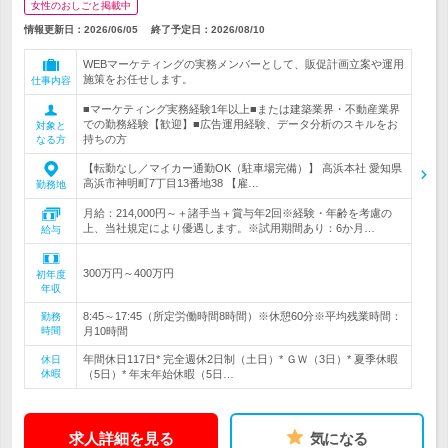
女性のおしごと掲載中
情報更新日：2026/06/05
終了予定日：
2026/08/10
WEBマーケティングの実務メンバーとして、販促計画立案や運用
施策をお任せします。
仕事内容
■マーケティング実務経験1年以上■または建築業界・不動産業界
での勤務経験【歓迎】■広告運用経験、データ分析のスキルをお
対象と
持ちの方
なる方
【転勤なし／マイカー通勤OK（駐車場完備）】 高浜本社 愛知県
高浜市神明町7丁目13番地38 【雇…
勤務地
月給：214,000円～＋諸手当＋賞与年2回※経験・年齢を考慮の
上、当社規定により優遇します。※試用期間あり：6か月…
給与
300万円～400万円
初年度
年収
8:45～17:45（所定労働時間8時間）※休憩60分※平均残業時間：
勤務
時間
月10時間
年間休日117日* 完全週休2日制（土日）* ＧＷ（3日）* 夏季休暇
休日
休暇
（5日）* 年末年始休暇（5日…
求人詳細を見る
気になる