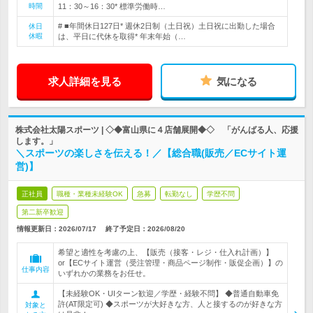
時間
11：30～16：30* 標準労働時…
# ■年間休日127日* 週休2日制（土日祝）土日祝に出勤した場合
休日
休暇
は、平日に代休を取得* 年末年始（…
求人詳細を見る
気になる
株式会社太陽スポーツ | ◇◆富山県に４店舗展開◆◇ 「がんばる人、応援
します。」
＼スポーツの楽しさを伝える！／【総合職(販売／ECサイト運
営)】
正社員
職種・業種未経験OK
急募
転勤なし
学歴不問
第二新卒歓迎
情報更新日：2026/07/17
終了予定日：
2026/08/20
希望と適性を考慮の上、【販売（接客・レジ・仕入れ計画）】
or【ECサイト運営（受注管理・商品ページ制作・販促企画）】の
仕事内容
いずれかの業務をお任せ。
【未経験OK・UIターン歓迎／学歴・経験不問】 ◆普通自動車免
許(AT限定可) ◆スポーツが大好きな方、人と接するのが好きな方
対象と