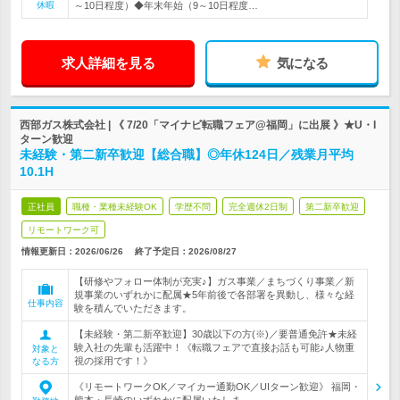
休暇
～10日程度）◆年末年始（9～10日程度…
求人詳細を見る
気になる
西部ガス株式会社 | 《 7/20「マイナビ転職フェア@福岡」に出展 》★U・I
ターン歓迎
未経験・第二新卒歓迎【総合職】◎年休124日／残業月平均
10.1H
正社員
職種・業種未経験OK
学歴不問
完全週休2日制
第二新卒歓迎
リモートワーク可
情報更新日：2026/06/26
終了予定日：
2026/08/27
【研修やフォロー体制が充実♪】ガス事業／まちづくり事業／新
規事業のいずれかに配属★5年前後で各部署を異動し、様々な経
仕事内容
験を積んでいただきます。
【未経験・第二新卒歓迎】30歳以下の方(※)／要普通免許★未経
験入社の先輩も活躍中！《転職フェアで直接お話も可能♪人物重
対象と
視の採用です！》
なる方
《リモートワークOK／マイカー通勤OK／UIターン歓迎》 福岡・