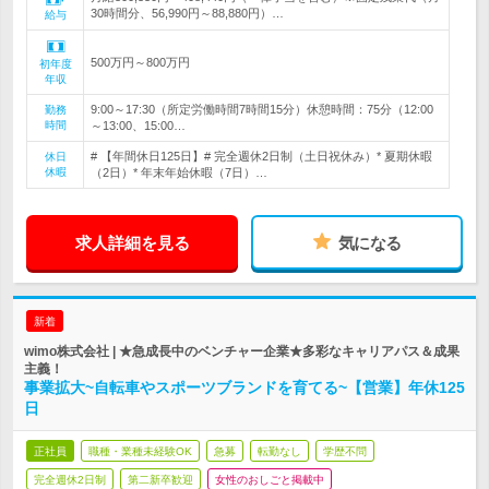
30時間分、56,990円～88,880円）…
給与
500万円～800万円
初年度
年収
9:00～17:30（所定労働時間7時間15分）休憩時間：75分（12:00
勤務
時間
～13:00、15:00…
# 【年間休日125日】# 完全週休2日制（土日祝休み）* 夏期休暇
休日
休暇
（2日）* 年末年始休暇（7日）…
求人詳細を見る
気になる
新着
wimo株式会社 | ★急成長中のベンチャー企業★多彩なキャリアパス＆成果
主義！
事業拡大~自転車やスポーツブランドを育てる~【営業】年休125
日
正社員
職種・業種未経験OK
急募
転勤なし
学歴不問
完全週休2日制
第二新卒歓迎
女性のおしごと掲載中