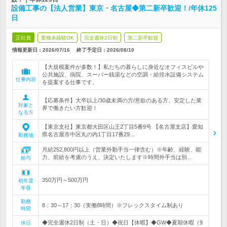
設備工事の【法人営業】東京・名古屋◆第二新卒歓迎！/年休125
日
正社員
業種未経験OK
完全週休2日制
第二新卒歓迎
情報更新日：2026/07/16
終了予定日：
2026/08/10
【大規模案件が多数！】私たちの暮らしに身近なオフィスビルや
公共施設、病院、スーパー銭湯などの空調・給排水設備システム
仕事内容
を提案する仕事です。
【応募条件】大卒以上/30歳未満の方/意欲のある方、安定した業
対象と
界で働きたい方歓迎！
なる方
【東京支社】東京都大田区山王2丁目5番9号 【名古屋支店】愛知
県名古屋市中区丸の内1丁目17番29…
勤務地
月給252,800円以上（営業外勤手当一律含む）※年齢、経験、能
力、前給を考慮のうえ、決定いたします※時間外手当は別…
給与
350万円～500万円
初年度
年収
勤務
8：30～17：30（実働8時間）※フレックスタイム制あり
時間
◆完全週休2日制（土・日）◆祝日【休暇】◆GW◆夏期休暇（9
休日