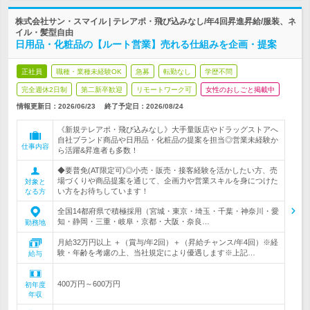
株式会社サン・スマイル | テレアポ・飛び込みなし/年4回昇進昇給/服装、ネ
イル・髪型自由
日用品・化粧品の【ルート営業】売れる仕組みを企画・提案
正社員
職種・業種未経験OK
急募
転勤なし
学歴不問
完全週休2日制
第二新卒歓迎
リモートワーク可
女性のおしごと掲載中
情報更新日：2026/06/23
終了予定日：
2026/08/24
《新規テレアポ・飛び込みなし》大手量販店やドラッグストアへ
自社ブランド商品や日用品・化粧品の提案を担当◎営業未経験か
仕事内容
ら活躍&昇進者も多数！
◆要普免(AT限定可)◎小売・販売・接客経験を活かしたい方、売
場づくりや商品提案を通じて、企画力や営業スキルを身につけた
対象と
い方をお待ちしています！
なる方
全国14都府県で積極採用（宮城・東京・埼玉・千葉・神奈川・愛
知・静岡・三重・岐阜・京都・大阪・奈良…
勤務地
月給32万円以上 ＋（賞与/年2回）＋（昇給チャンス/年4回）※経
験・年齢を考慮の上、当社規定により優遇します※上記…
給与
400万円～600万円
初年度
年収