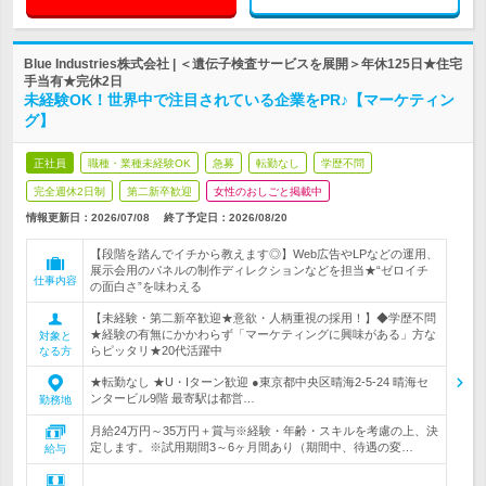
Blue Industries株式会社 | ＜遺伝子検査サービスを展開＞年休125日★住宅
手当有★完休2日
未経験OK！世界中で注目されている企業をPR♪【マーケティン
グ】
正社員
職種・業種未経験OK
急募
転勤なし
学歴不問
完全週休2日制
第二新卒歓迎
女性のおしごと掲載中
情報更新日：2026/07/08
終了予定日：
2026/08/20
【段階を踏んでイチから教えます◎】Web広告やLPなどの運用、
展示会用のパネルの制作ディレクションなどを担当★“ゼロイチ
仕事内容
の面白さ”を味わえる
【未経験・第二新卒歓迎★意欲・人柄重視の採用！】◆学歴不問
★経験の有無にかかわらず「マーケティングに興味がある」方な
対象と
らピッタリ★20代活躍中
なる方
★転勤なし ★U・Iターン歓迎 ●東京都中央区晴海2-5-24 晴海セ
ンタービル9階 最寄駅は都営…
勤務地
月給24万円～35万円＋賞与※経験・年齢・スキルを考慮の上、決
定します。※試用期間3～6ヶ月間あり（期間中、待遇の変…
給与