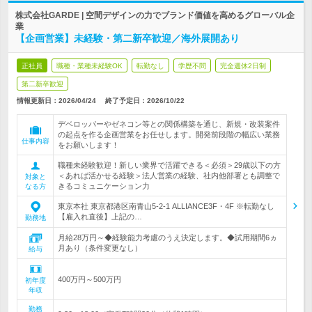
株式会社GARDE | 空間デザインの力でブランド価値を高めるグローバル企
業
【企画営業】未経験・第二新卒歓迎／海外展開あり
正社員
職種・業種未経験OK
転勤なし
学歴不問
完全週休2日制
第二新卒歓迎
情報更新日：2026/04/24
終了予定日：
2026/10/22
デベロッパーやゼネコン等との関係構築を通じ、新規・改装案件
の起点を作る企画営業をお任せします。開発前段階の幅広い業務
仕事内容
をお願いします！
職種未経験歓迎！新しい業界で活躍できる＜必須＞29歳以下の方
＜あれば活かせる経験＞法人営業の経験、社内他部署とも調整で
対象と
きるコミュニケーション力
なる方
東京本社 東京都港区南青山5-2-1 ALLIANCE3F・4F ※転勤なし
【雇入れ直後】上記の…
勤務地
月給28万円～◆経験能力考慮のうえ決定します。◆試用期間6ヵ
月あり（条件変更なし）
給与
400万円～500万円
初年度
年収
勤務