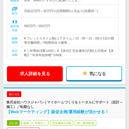
熊本・長崎のいずれかに配属いたしま…
勤務地
月給22万円～32万円※試用期間3ヵ月あり(待遇同一)
給与
350万円～550万円
初年度
年収
# フレックスタイム制(コアタイム／13：00～15：00)※1日の標
勤務
時間
準労働時間／7時間45分※標準…
# ＼年間休日数124日／# 【休日】完全週休2日制(土日祝)# 【休
休日
休暇
暇】* 年末年始休暇* GW休…
求人詳細を見る
気になる
残り4日
株式会社ハウスジャパン | マイホームづくりをトータルにサポート（設計～
施工）／転勤なし
【Webマーケティング】販促企画/運用経験が活かせる！
正社員
急募
転勤なし
完全週休2日制
第二新卒歓迎