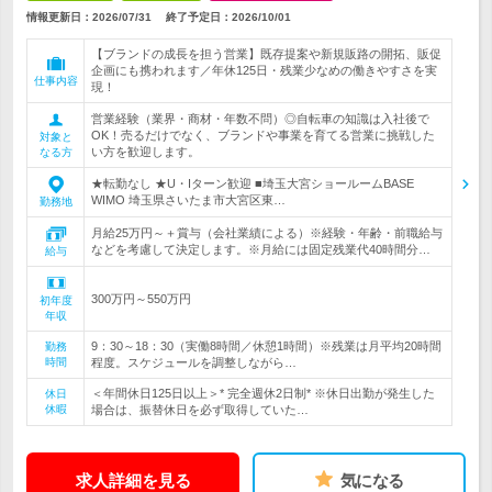
情報更新日：2026/07/31
終了予定日：
2026/10/01
【ブランドの成長を担う営業】既存提案や新規販路の開拓、販促
企画にも携われます／年休125日・残業少なめの働きやすさを実
仕事内容
現！
営業経験（業界・商材・年数不問）◎自転車の知識は入社後で
OK！売るだけでなく、ブランドや事業を育てる営業に挑戦した
対象と
い方を歓迎します。
なる方
★転勤なし ★U・Iターン歓迎 ■埼玉大宮ショールームBASE
WIMO 埼玉県さいたま市大宮区東…
勤務地
月給25万円～＋賞与（会社業績による）※経験・年齢・前職給与
などを考慮して決定します。※月給には固定残業代40時間分…
給与
300万円～550万円
初年度
年収
9：30～18：30（実働8時間／休憩1時間）※残業は月平均20時間
勤務
時間
程度。スケジュールを調整しながら…
＜年間休日125日以上＞* 完全週休2日制* ※休日出勤が発生した
休日
休暇
場合は、振替休日を必ず取得していた…
求人詳細を見る
気になる