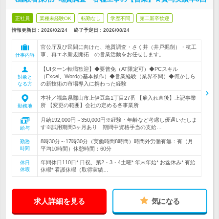
正社員
業種未経験OK
転勤なし
学歴不問
第二新卒歓迎
情報更新日：2026/02/24
終了予定日：
2026/08/24
官公庁及び民間に向けた、地質調査・さく井（井戸掘削）・杭工
事、再エネ新規開拓 の営業活動をお任せします。
仕事内容
【UIターン転職歓迎】◆要普免（AT限定可）◆PCスキル
（Excel、Wordの基本操作）◆営業経験（業界不問）◆何かしら
対象と
の新技術の市場導入に携わった経験
なる方
本社／福島県郡山市上伊豆島1丁目27番 【雇入れ直後】上記事業
所 【変更の範囲】会社の定める各事業所
勤務地
月給192,000円～350,000円※経験・年齢など考慮し優遇いたしま
す※試用期間3ヶ月あり 期間中資格手当の支給…
給与
8時30分～17時30分（実働時間8時間）時間外労働有無：有（月
勤務
時間
平均10時間）休憩時間：60分
年間休日110日* 日祝、第2・3・4土曜* 年末年始* お盆休み* 有給
休日
休暇
休暇* 看護休暇（取得実績…
求人詳細を見る
気になる