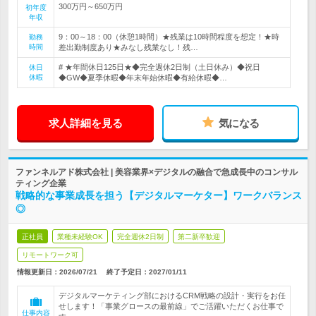
300万円～650万円
初年度
年収
9：00～18：00（休憩1時間）★残業は10時間程度を想定！★時
勤務
時間
差出勤制度あり★みなし残業なし！残…
# ★年間休日125日★◆完全週休2日制（土日休み）◆祝日
休日
休暇
◆GW◆夏季休暇◆年末年始休暇◆有給休暇◆…
求人詳細を見る
気になる
ファンネルアド株式会社 | 美容業界×デジタルの融合で急成長中のコンサル
ティング企業
戦略的な事業成長を担う【デジタルマーケター】ワークバランス
◎
正社員
業種未経験OK
完全週休2日制
第二新卒歓迎
リモートワーク可
情報更新日：2026/07/21
終了予定日：
2027/01/11
デジタルマーケティング部におけるCRM戦略の設計・実行をお任
せします！「事業グロースの最前線」でご活躍いただくお仕事で
仕事内容