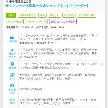
り ◆年間休日120日
サンフレッチェ広島の公式ショップ【ストアリーダー】
正社員
業種未経験OK
急募
転勤なし
学歴不問
完全週休2日制
第二新卒歓迎
リモートワーク可
女性のおしごと掲載中
情報更新日：2026/06/29
終了予定日：
2026/11/19
【スポーツやスポーツビジネスへの興味を活かせる仕事】『サン
フレッチェ広島』スタジアム店舗の運営・販促 （Fun
仕事内容
Experience / Promotion 担当）
【応募条件】◎小売管理職、イベント運営、販促、店舗マーケテ
ィング…いずれかの実務経験 ◎データに基づく改善経験（基本
対象と
KPIの設計など）
なる方
【『エディオンピースウイング広島』勤務！】 ★スタジアムのス
トア内での勤務 ★転勤は当面ありません…
勤務地
■年俸制：350万円～500万円※12分割（29万1666円～41万6666
円）で支給します。※ご年齢・能力・経験・…
給与
350万円～500万円
初年度
年収
1ヵ月単位の変形労働時間制（週平均40時間以内）シフト・業務
勤務
時間
スケジュールにより変動しますが、基本的に…