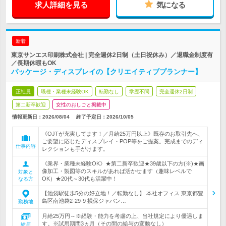
求人詳細を見る
気になる
新着
東京サンエス印刷株式会社 | 完全週休2日制（土日祝休み）／退職金制度有
／長期休暇もOK
パッケージ・ディスプレイの【クリエイティブプランナー】
正社員
職種・業種未経験OK
転勤なし
学歴不問
完全週休2日制
第二新卒歓迎
女性のおしごと掲載中
情報更新日：2026/08/04
終了予定日：
2026/10/05
《OJTが充実してます！／月給25万円以上》既存のお取引先へ、
ご要望に応じたディスプレイ・POP等をご提案。完成までのディ
仕事内容
レクションも手がけます。
《業界・業種未経験OK》★第二新卒歓迎★39歳以下の方(※)★画
像加工・製図等のスキルがあれば活かせます（趣味レベルで
対象と
OK）★20代～30代も活躍中！
なる方
【池袋駅徒歩5分の好立地！／転勤なし】 本社オフィス 東京都豊
島区南池袋2-29-9 損保ジャパン…
勤務地
月給25万円～※経験・能力を考慮の上、当社規定により優遇しま
す。※試用期間3ヵ月（その間の給与の変動なし）
給与