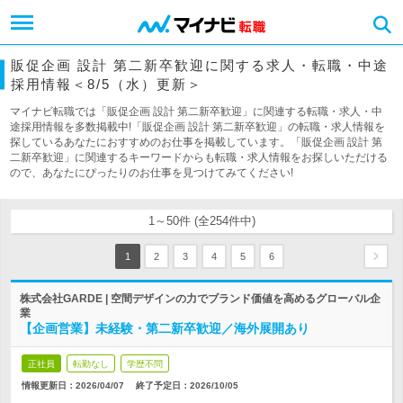
販促企画 設計 第二新卒歓迎に関する求人・転職・中途
採用情報＜8/5（水）更新＞
マイナビ転職では「販促企画 設計 第二新卒歓迎」に関連する転職・求人・中
途採用情報を多数掲載中!「販促企画 設計 第二新卒歓迎」の転職・求人情報を
探しているあなたにおすすめのお仕事を掲載しています。「販促企画 設計 第
二新卒歓迎」に関連するキーワードからも転職・求人情報をお探しいただける
ので、あなたにぴったりのお仕事を見つけてみてください!
1～50件 (全254件中)
1
2
3
4
5
6
株式会社GARDE | 空間デザインの力でブランド価値を高めるグローバル企
業
【企画営業】未経験・第二新卒歓迎／海外展開あり
正社員
転勤なし
学歴不問
情報更新日：2026/04/07
終了予定日：
2026/10/05