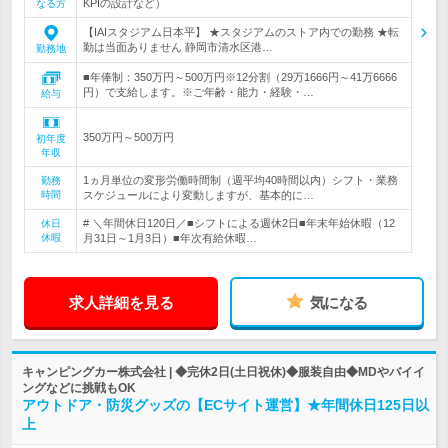
KPIの設計など）
なる方
【IAIスタジアム日本平】 ★スタジアムのストア内での勤務 ★転
勤は当面ありません 静岡市清水区港…
勤務地
■年俸制：350万円～500万円※12分割（29万1666円～41万6666
円）で支給します。※ご年齢・能力・経験・…
給与
350万円～500万円
初年度
年収
1ヵ月単位の変形労働時間制（週平均40時間以内）シフト・業務
勤務
時間
スケジュールにより変動しますが、基本的に…
# ＼年間休日120日／■シフトによる週休2日■年末年始休暇（12
休日
休暇
月31日～1月3日）■年次有給休暇…
求人詳細を見る
気になる
キャンピングカー株式会社 | ◆完休2日(土日祝休)◆服装自由◆MDやバイイ
ングなどに挑戦もOK
アウトドア・防災グッズの【ECサイト運営】★年間休日125日以
上