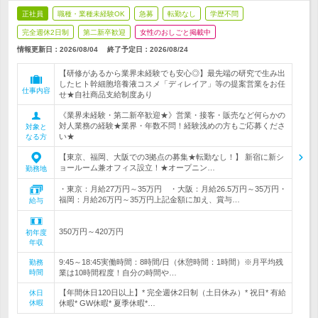
正社員
職種・業種未経験OK
急募
転勤なし
学歴不問
完全週休2日制
第二新卒歓迎
女性のおしごと掲載中
情報更新日：2026/08/04
終了予定日：
2026/08/24
【研修があるから業界未経験でも安心◎】最先端の研究で生み出
したヒト幹細胞培養液コスメ「ディレイア」等の提案営業をお任
仕事内容
せ★自社商品支給制度あり
《業界未経験・第二新卒歓迎★》営業・接客・販売など何らかの
対人業務の経験★業界・年数不問！経験浅めの方もご応募くださ
対象と
い★
なる方
【東京、福岡、大阪での3拠点の募集★転勤なし！】 新宿に新シ
ョールーム兼オフィス設立！★オープニン…
勤務地
・東京：月給27万円～35万円 ・大阪：月給26.5万円～35万円・
福岡：月給26万円～35万円上記金額に加え、賞与…
給与
350万円～420万円
初年度
年収
9:45～18:45実働時間：8時間/日（休憩時間：1時間）※月平均残
勤務
時間
業は10時間程度！自分の時間や…
【年間休日120日以上】* 完全週休2日制（土日休み）* 祝日* 有給
休日
休暇
休暇* GW休暇* 夏季休暇*…