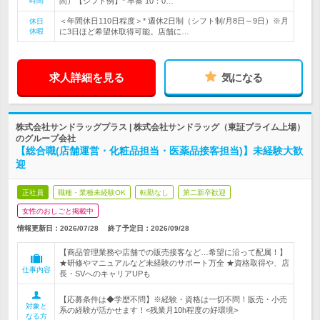
時間
間）【シフト例】* 早番 10：0…
＜年間休日110日程度＞* 週休2日制（シフト制/月8日～9日）※月
休日
休暇
に3日ほど希望休取得可能。店舗に…
求人詳細を見る
気になる
株式会社サンドラッグプラス | 株式会社サンドラッグ（東証プライム上場）
のグループ会社
【総合職(店舗運営・化粧品担当・医薬品接客担当)】未経験大歓
迎
正社員
職種・業種未経験OK
転勤なし
第二新卒歓迎
女性のおしごと掲載中
情報更新日：2026/07/28
終了予定日：
2026/09/28
【商品管理業務や店舗での販売接客など…希望に沿って配属！】
★研修やマニュアルなど未経験のサポート万全 ★資格取得や、店
仕事内容
長・SVへのキャリアUPも
【応募条件は◆学歴不問】※経験・資格は一切不問！販売・小売
対象と
系の経験が活かせます！<残業月10h程度の好環境>
なる方