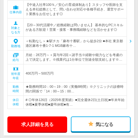
【中途入社率100％／安心の育成体制あり】スタッフや医師を支
える本社総務として、問い合わせ対応や各種手続き、運営サポー
仕事内容
ト業務をお任せします◎
【20～30代活躍中／総務経験は問いません】 基本的なPCスキル
対象と
がある方歓迎！営業・接客・事務職経験などを活かせます◎
なる方
＜転勤なし＞★駅チカ「麻布十番駅」から徒歩2分 ■本社 東京都
港区麻布十番1-7-1 MGB麻布十…
勤務地
月給：28万円～＋賞与年2回＋諸手当※経験や能力などを考慮の
上で決定します。※残業代は1分単位で別途全額支給します※…
給与
400万円～500万円
初年度
年収
★勤務時間10：00～19：00（実働8時間）※クリニックの診療時
勤務
時間
間の関係で「14：00～15：00…
# ◎年休126日（2025年度実績）■完全週休2日(土日祝)■年末年始
休日
休暇
休暇■夏季休暇■慶弔休暇■有…
求人詳細を見る
気になる