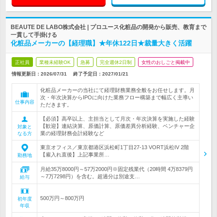
BEAUTE DE LABO株式会社 | プロユース化粧品の開発から販売、教育まで
一貫して手掛ける
化粧品メーカーの【経理職】★年休122日★裁量大きく活躍
正社員
業種未経験OK
急募
完全週休2日制
女性のおしごと掲載中
情報更新日：2026/07/31
終了予定日：
2027/01/21
化粧品メーカーの当社にて経理財務業務全般をお任せします。月
次・年次決算からIPOに向けた業務フロー構築まで幅広く主導い
仕事内容
ただきます。
【必須】高卒以上、主担当として月次・年次決算を実施した経験
【歓迎】連結決算、原価計算、原価差異分析経験、ベンチャー企
対象と
業の経理財務会計経験など
なる方
東京オフィス／東京都港区浜松町1丁目27-13 VORT浜松IV 2階
【雇入れ直後】上記事業所…
勤務地
月給35万8000円～57万2000円※固定残業代（20時間 4万8379円
～7万7298円）を含む。超過分は別途支…
給与
500万円～800万円
初年度
年収