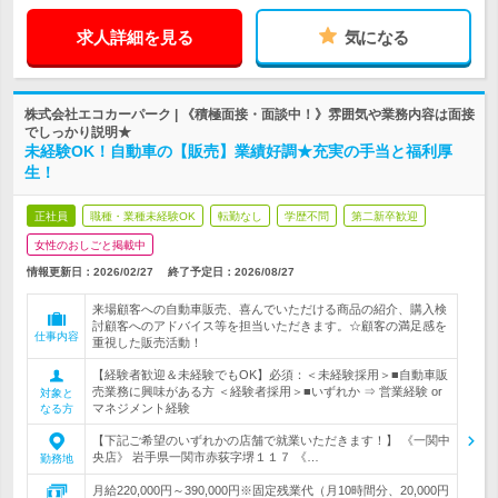
求人詳細を見る
気になる
株式会社エコカーパーク | 《積極面接・面談中！》雰囲気や業務内容は面接
でしっかり説明★
未経験OK！自動車の【販売】業績好調★充実の手当と福利厚
生！
正社員
職種・業種未経験OK
転勤なし
学歴不問
第二新卒歓迎
女性のおしごと掲載中
情報更新日：2026/02/27
終了予定日：
2026/08/27
来場顧客への自動車販売、喜んでいただける商品の紹介、購入検
討顧客へのアドバイス等を担当いただきます。☆顧客の満足感を
仕事内容
重視した販売活動！
【経験者歓迎＆未経験でもOK】必須：＜未経験採用＞■自動車販
売業務に興味がある方 ＜経験者採用＞■いずれか ⇒ 営業経験 or
対象と
マネジメント経験
なる方
【下記ご希望のいずれかの店舗で就業いただきます！】 《一関中
央店》 岩手県一関市赤荻字堺１１７ 《…
勤務地
月給220,000円～390,000円※固定残業代（月10時間分、20,000円