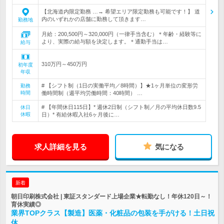
【北海道内限定勤務 …→ 希望エリア限定勤務も可能です！】 道
内のいずれかの店舗に勤務して頂きます…
勤務地
月給：200,500円～320,000円（一律手当含む）＊年齢・経験等に
より、実際の給与額を決定します。＊通勤手当は…
給与
310万円～450万円
初年度
年収
# 【シフト制（1日の実働平均／8時間）】★1ヶ月単位の変形労
勤務
時間
働時間制（週平均労働時間：40時間） …
# 【年間休日115日】* 週休2日制（シフト制／月の平均休日数9.5
休日
休暇
日）* 有給休暇入社6ヶ月後に…
求人詳細を見る
気になる
新着
朝日印刷株式会社 | 東証スタンダード上場企業★転勤なし！年休120日～！
育休実績◎
業界TOPクラス【製造】医薬・化粧品の包装を手がける！土日祝
休