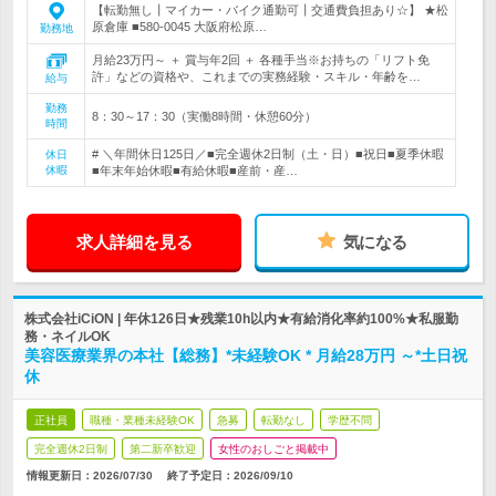
【転勤無し┃マイカー・バイク通勤可┃交通費負担あり☆】 ★松
原倉庫 ■580-0045 大阪府松原…
勤務地
月給23万円～ ＋ 賞与年2回 ＋ 各種手当※お持ちの「リフト免
許」などの資格や、これまでの実務経験・スキル・年齢を…
給与
勤務
8：30～17：30（実働8時間・休憩60分）
時間
# ＼年間休日125日／■完全週休2日制（土・日）■祝日■夏季休暇
休日
休暇
■年末年始休暇■有給休暇■産前・産…
求人詳細を見る
気になる
株式会社iCiON | 年休126日★残業10h以内★有給消化率約100%★私服勤
務・ネイルOK
美容医療業界の本社【総務】*未経験OK * 月給28万円 ～*土日祝
休
正社員
職種・業種未経験OK
急募
転勤なし
学歴不問
完全週休2日制
第二新卒歓迎
女性のおしごと掲載中
情報更新日：2026/07/30
終了予定日：
2026/09/10