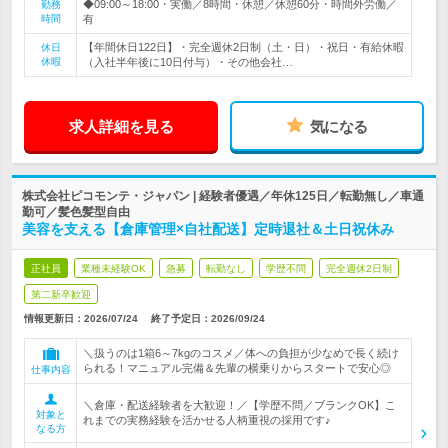
◆09:00～18:00・実働／8時間・休憩／休憩60分・時間外労働／
勤務
時間
有
【年間休日122日】・完全週休2日制（土・日）・祝日・有給休暇
休日
休暇
（入社半年後に10日付与）・その他会社…
求人詳細を見る
気になる
株式会社ピコモンテ・ジャパン | 経験者優遇／年休125日／転勤無し／車通
勤可／髪色髪型自由
美容を支える【倉庫管理×自社配送】定時退社＆土日祝休み
正社員
業種未経験OK
急募
転勤なし
学歴不問
完全週休2日制
第二新卒歓迎
情報更新日：2026/07/24
終了予定日：
2026/09/24
＼扱うのは1箱6～7kgのコスメ／体への負担が少なめで長く続け
られる！マニュアル完備＆先輩の横乗りからスタートで安心◎
仕事内容
＼倉庫・配送経験者を大歓迎！／【学歴不問／ブランクOK】こ
対象と
れまでの実務経験を活かせる人柄重視の採用です♪
なる方