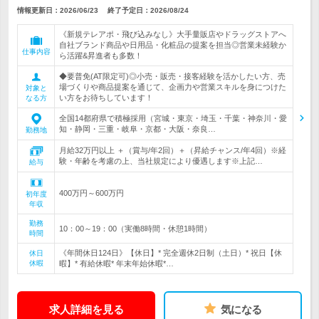
情報更新日：2026/06/23
終了予定日：
2026/08/24
《新規テレアポ・飛び込みなし》大手量販店やドラッグストアへ
自社ブランド商品や日用品・化粧品の提案を担当◎営業未経験か
仕事内容
ら活躍&昇進者も多数！
◆要普免(AT限定可)◎小売・販売・接客経験を活かしたい方、売
場づくりや商品提案を通じて、企画力や営業スキルを身につけた
対象と
い方をお待ちしています！
なる方
全国14都府県で積極採用（宮城・東京・埼玉・千葉・神奈川・愛
知・静岡・三重・岐阜・京都・大阪・奈良…
勤務地
月給32万円以上 ＋（賞与/年2回）＋（昇給チャンス/年4回）※経
験・年齢を考慮の上、当社規定により優遇します※上記…
給与
400万円～600万円
初年度
年収
勤務
10：00～19：00（実働8時間・休憩1時間）
時間
《年間休日124日》【休日】* 完全週休2日制（土日）* 祝日【休
休日
休暇
暇】* 有給休暇* 年末年始休暇*…
求人詳細を見る
気になる