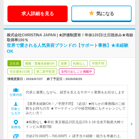
求人詳細を見る
気になる
株式会社CHRISTINA JAPAN | ★評価制度有！年休120日/土日祝休み★有給
取得率100％
世界で愛される人気美容ブランドの【サポート事務】★未経験
OK
正社員
職種・業種未経験OK
急募
転勤なし
学歴不問
完全週休2日制
第二新卒歓迎
女性のおしごと掲載中
情報更新日：2026/07/27
終了予定日：
2026/08/20
代表と連携しながら、経営を支えるサポート業務をお任せします
仕事内容
【業界未経験OK！／学歴不問】《必須》■何らかの事務職のご経
験をお持ちの方 ★マーケティングや経営戦略にもチャレンジして
対象と
みたい方！
なる方
★転勤なし ◆本社 東京都品川区北品川5-1-18 住友不動産大崎ツ
インビル東館7階
勤務地
月給270,000円～700,000円 ＋ 諸手当※経験・能力を考慮の上、