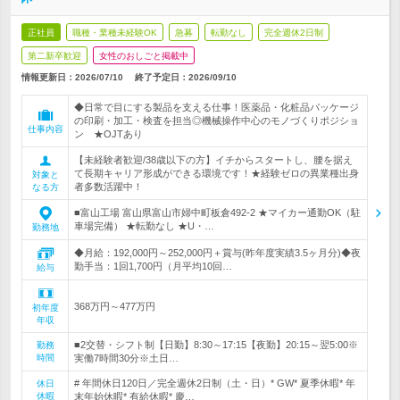
正社員
職種・業種未経験OK
急募
転勤なし
完全週休2日制
第二新卒歓迎
女性のおしごと掲載中
情報更新日：2026/07/10
終了予定日：
2026/09/10
◆日常で目にする製品を支える仕事！医薬品・化粧品パッケージ
の印刷・加工・検査を担当◎機械操作中心のモノづくりポジショ
仕事内容
ン ★OJTあり
【未経験者歓迎/38歳以下の方】イチからスタートし、腰を据え
て長期キャリア形成ができる環境です！★経験ゼロの異業種出身
対象と
者多数活躍中！
なる方
■富山工場 富山県富山市婦中町板倉492-2 ★マイカー通勤OK（駐
車場完備） ★転勤なし ★U・…
勤務地
◆月給：192,000円～252,000円＋賞与(昨年度実績3.5ヶ月分)◆夜
勤手当：1回1,700円（月平均10回…
給与
368万円～477万円
初年度
年収
■2交替・シフト制【日勤】8:30～17:15【夜勤】20:15～翌5:00※
勤務
時間
実働7時間30分※土日…
# 年間休日120日／完全週休2日制（土・日）* GW* 夏季休暇* 年
休日
休暇
末年始休暇* 有給休暇* 慶…