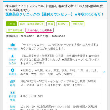
株式会社フィットメディカル | 社割あり/有給消化率100％/人間関係満足度
97%/残業ほぼなし
医療美容クリニックの【受付カウンセラー】★年収900万も可！
正社員
職種・業種未経験OK
急募
転勤なし
学歴不問
第二新卒歓迎
女性のおしごと掲載中
情報更新日：2026/07/02
終了予定日：
2026/08/20
「ディオクリニック」にご来院いただいたお客様への入会提案＆
カウンセリングなどをお任せします。
仕事内容
《第二新卒歓迎・学歴不問》◇営業・接客経験者優遇！ ★年功序
列ではなく正当に評価されたい方 ★新店舗のオープンに伴いポス
対象と
トも続々と増加中！
なる方
★転勤なし ★札幌、仙台、東京、横浜、川崎、千葉、さいたま、
名古屋、大阪、神戸、京都、広島、福岡の…
勤務地
月給36.5万円～53万円＋インセンティブ※みなし残業（20時間
分・32,353円以上）が含まれます。超過分は別途支…
給与
400万円～900万円
初年度
年収
10：00～20：00上記時間の中でシフト制（実働8時間／休憩1時
勤務