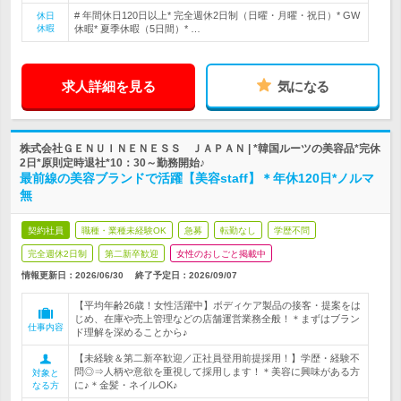
# 年間休日120日以上* 完全週休2日制（日曜・月曜・祝日）* GW
休日
休暇
休暇* 夏季休暇（5日間）* …
求人詳細を見る
気になる
株式会社ＧＥＮＵＩＮＥＮＥＳＳ ＪＡＰＡＮ | *韓国ルーツの美容品*完休
2日*原則定時退社*10：30～勤務開始♪
最前線の美容ブランドで活躍【美容staff】＊年休120日*ノルマ
無
契約社員
職種・業種未経験OK
急募
転勤なし
学歴不問
完全週休2日制
第二新卒歓迎
女性のおしごと掲載中
情報更新日：2026/06/30
終了予定日：
2026/09/07
【平均年齢26歳！女性活躍中】ボディケア製品の接客・提案をは
じめ、在庫や売上管理などの店舗運営業務全般！＊まずはブラン
仕事内容
ド理解を深めることから♪
【未経験＆第二新卒歓迎／正社員登用前提採用！】学歴・経験不
問◎⇒人柄や意欲を重視して採用します！＊美容に興味がある方
対象と
に♪＊金髪・ネイルOK♪
なる方