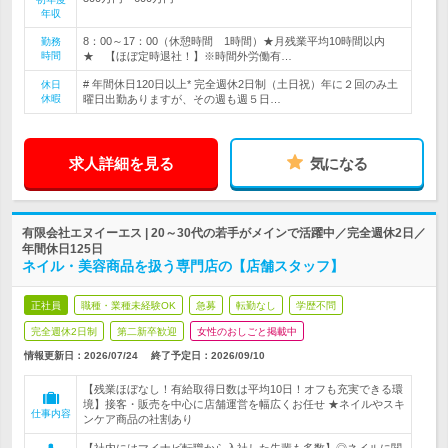
年収
8：00～17：00（休憩時間 1時間）★月残業平均10時間以内
勤務
時間
★ 【ほぼ定時退社！】※時間外労働有…
# 年間休日120日以上* 完全週休2日制（土日祝）年に２回のみ土
休日
休暇
曜日出勤ありますが、その週も週５日…
求人詳細を見る
気になる
有限会社エヌイーエス | 20～30代の若手がメインで活躍中／完全週休2日／
年間休日125日
ネイル・美容商品を扱う専門店の【店舗スタッフ】
正社員
職種・業種未経験OK
急募
転勤なし
学歴不問
完全週休2日制
第二新卒歓迎
女性のおしごと掲載中
情報更新日：2026/07/24
終了予定日：
2026/09/10
【残業ほぼなし！有給取得日数は平均10日！オフも充実できる環
境】接客・販売を中心に店舗運営を幅広くお任せ ★ネイルやスキ
仕事内容
ンケア商品の社割あり
【社内にはマイナビ転職から入社した先輩も多数】◎ネイルに関