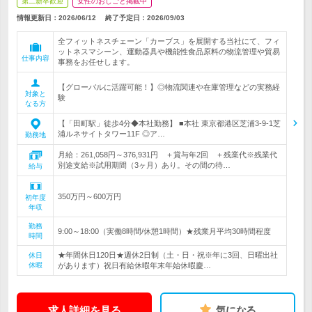
第二新卒歓迎
女性のおしごと掲載中
情報更新日：2026/06/12
終了予定日：
2026/09/03
全フィットネスチェーン「カーブス」を展開する当社にて、フィ
ットネスマシーン、運動器具や機能性食品原料の物流管理や貿易
仕事内容
事務をお任せします。
【グローバルに活躍可能！】◎物流関連や在庫管理などの実務経
対象と
験
なる方
【「田町駅」徒歩4分◆本社勤務】 ■本社 東京都港区芝浦3-9-1芝
浦ルネサイトタワー11F ◎ア…
勤務地
月給：261,058円～376,931円 ＋賞与年2回 ＋残業代※残業代
別途支給※試用期間（3ヶ月）あり。その間の待…
給与
350万円～600万円
初年度
年収
勤務
9:00～18:00（実働8時間/休憩1時間）★残業月平均30時間程度
時間
★年間休日120日★週休2日制（土・日・祝※年に3回、日曜出社
休日
休暇
があります）祝日有給休暇年末年始休暇慶…
求人詳細を見る
気になる