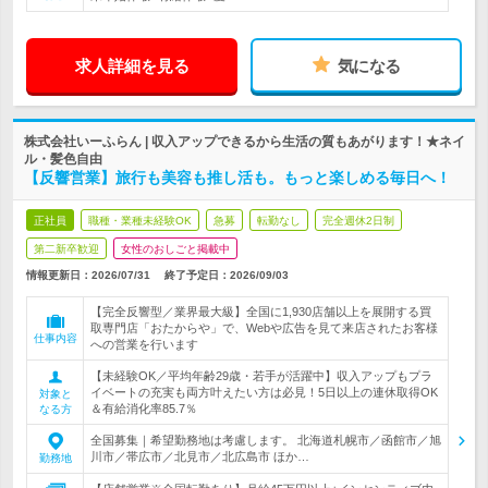
求人詳細を見る
気になる
株式会社いーふらん | 収入アップできるから生活の質もあがります！★ネイ
ル・髪色自由
【反響営業】旅行も美容も推し活も。もっと楽しめる毎日へ！
正社員
職種・業種未経験OK
急募
転勤なし
完全週休2日制
第二新卒歓迎
女性のおしごと掲載中
情報更新日：2026/07/31
終了予定日：
2026/09/03
【完全反響型／業界最大級】全国に1,930店舗以上を展開する買
取専門店「おたからや」で、Webや広告を見て来店されたお客様
仕事内容
への営業を行います
【未経験OK／平均年齢29歳・若手が活躍中】収入アップもプラ
イベートの充実も両方叶えたい方は必見！5日以上の連休取得OK
対象と
＆有給消化率85.7％
なる方
全国募集｜希望勤務地は考慮します。 北海道札幌市／函館市／旭
川市／帯広市／北見市／北広島市 ほか…
勤務地