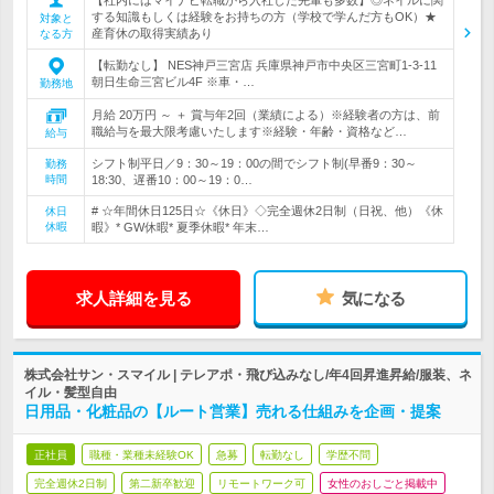
する知識もしくは経験をお持ちの方（学校で学んだ方もOK）★
対象と
産育休の取得実績あり
なる方
【転勤なし】 NES神戸三宮店 兵庫県神戸市中央区三宮町1-3-11
朝日生命三宮ビル4F ※車・…
勤務地
月給 20万円 ～ ＋ 賞与年2回（業績による）※経験者の方は、前
職給与を最大限考慮いたします※経験・年齢・資格など…
給与
シフト制平日／9：30～19：00の間でシフト制(早番9：30～
勤務
時間
18:30、遅番10：00～19：0…
# ☆年間休日125日☆《休日》◇完全週休2日制（日祝、他）《休
休日
休暇
暇》* GW休暇* 夏季休暇* 年末…
求人詳細を見る
気になる
株式会社サン・スマイル | テレアポ・飛び込みなし/年4回昇進昇給/服装、ネ
イル・髪型自由
日用品・化粧品の【ルート営業】売れる仕組みを企画・提案
正社員
職種・業種未経験OK
急募
転勤なし
学歴不問
完全週休2日制
第二新卒歓迎
リモートワーク可
女性のおしごと掲載中