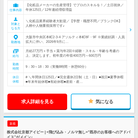
【化粧品メーカーの生産管理】でプロのスキルを！／土日祝休／
年休125日／12年連続増収増益
仕事内容
＼化粧品業界経験者大歓迎／【学歴・職歴不問／ブランクOK】
対象と
人柄や人物重視採用です♪
なる方
大阪市中央区本町2-3-4 アソルティ本町8F・9F ※業績好調・人員
拡大に伴い、2026年9月に…
勤務地
月給27万円＋手当＋賞与年2回※経験・スキル・年齢を考慮の
上、決定します。初年度の年収400万円～600万円
給与
勤務
9：30～18：30（実働8時間・休憩60分）
時間
# ＼年間休日125日／■完全週休2日制（土・日）■祝日■夏季休暇
休日
休暇
■年末年始休暇■有給休暇■産前・産…
求人詳細を見る
気になる
新着
株式会社京都アイビー | <飛び込み・ノルマ無し>"既存のお客様へのアドバ
イス"がメイン♪