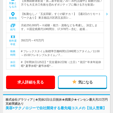
【実務経験者歓迎・第二新卒歓迎／20～30代活躍中】経験の浅い
対象と
方でも大丈夫◎失敗を恐れずポジティブに働ける方を歓迎♪
なる方
【転勤なし／「五反田駅」すぐの駅チカ！】 【週2日のリモート
ワークあり】 東京都品川区西五反田1-…
勤務地
月給250,000円～※経験・能力・資格などを考慮し、決定しま
す。※固定残業代10時間分、17,978円～含む、超過…
給与
350万円～470万円
初年度
年収
# フレックスタイム制標準労働時間1日8時間コアタイム／11:00
勤務
時間
～15:00フレキシブルタイム／7…
# 【年間休日125日】* 完全週休2日制（土日）* 祝日* 年末年始休
休日
休暇
暇* 夏季休暇* 慶弔休暇*…
求人詳細を見る
気になる
株式会社グラツィア | ★完休2日/土日祝休★残業少★インセン最大月23万円
支給実績あり
美容×テクノロジーで自社開発する最先端コスメの【法人営業】