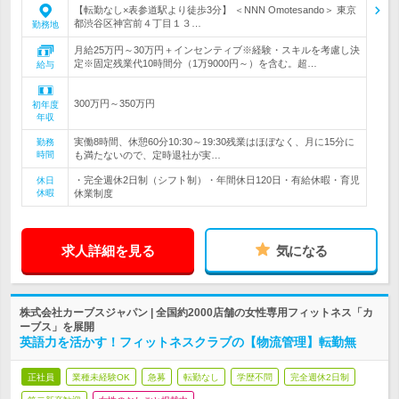
【転勤なし×表参道駅より徒歩3分】 ＜NNN Omotesando＞ 東京
都渋谷区神宮前４丁目１３…
勤務地
月給25万円～30万円＋インセンティブ※経験・スキルを考慮し決
定※固定残業代10時間分（1万9000円～）を含む。超…
給与
300万円～350万円
初年度
年収
実働8時間、休憩60分10:30～19:30残業はほぼなく、月に15分に
勤務
時間
も満たないので、定時退社が実…
・完全週休2日制（シフト制）・年間休日120日・有給休暇・育児
休日
休暇
休業制度
求人詳細を見る
気になる
株式会社カーブスジャパン | 全国約2000店舗の女性専用フィットネス「カ
ーブス」を展開
英語力を活かす！フィットネスクラブの【物流管理】転勤無
正社員
業種未経験OK
急募
転勤なし
学歴不問
完全週休2日制