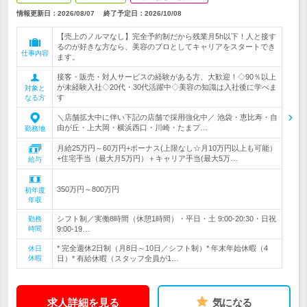
情報更新日：2026/08/07
終了予定日：
2026/10/08
【売上のノルマなし】完全予約制だから残業月5h以下！人と接す
るのが好きな方なら、美容のプロとしてキャリアをスタートでき
仕事内容
ます。
接客・販売・対人サービスの経験がある方、大歓迎！◇90％以上
が未経験入社◇20代・30代活躍中◇美容の知識は入社後に学べま
対象と
す
なる方
＼店舗拡大中に伴い下記の店舗で採用強化中／ 池袋・恵比寿・自
由が丘・上大岡・横浜西口・川崎・たまプ…
勤務地
月給25万円～60万円+ボーナス(上限なし☆月10万円以上も可能）
+住宅手当（最大月5万円）＋キャリア手当(最大5万…
給与
350万円～800万円
初年度
年収
シフト制／実働8時間（休憩1時間）・平日・土 9:00-20:30・日祝
勤務
時間
9:00-19…
* 完全週休2日制（月8日～10日／シフト制）* 年末年始休暇（4
休日
休暇
日）* 有給休暇（スタッフ全員が1…
求人詳細を見る
気になる