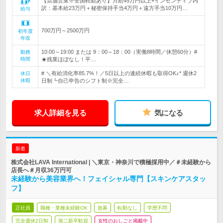
【店舗営業※全国転勤あり】月給45万円以上+インセンティブ内
訳：基本給23万円＋秘密保持手当4万円＋遠方手当10万円…
給与
700万円～2500万円
初年度
年収
10:00～19:00 または 9：00～18：00（実働8時間／休憩60分）#
勤務
時間
★残業ほぼなし！平…
# ＼有給消化率85.7%！／5日以上の連続休暇も取得OK♪* 週休2
休日
休暇
日制┗自己申告のシフト制※完全…
求人詳細を見る
気になる
新着
株式会社LAVA International | ＼東京・神奈川で積極採用中／＃未経験から
店長へ＃月収36万円可
未経験から美容業界へ！フェイシャル専門【スキンケアスタッ
フ】
正社員
職種・業種未経験OK
急募
転勤なし
学歴不問
完全週休2日制
第二新卒歓迎
女性のおしごと掲載中