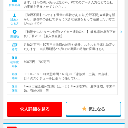
ます。日々の問いあわせ対応や、PCでのデータ入力などで当社
仕事内容
の事業を発展させてください。
【学歴不問】ECサイト運営の経験がある方(分野不問)★経験を活
かし、成長中の会社でさらに大きな裁量をもって活躍したい方に
対象と
ぴったりです！
なる方
【転勤ナシ/UIターン歓迎/マイカー通勤OK！】 岐阜県岐阜市下奈
良1丁目28-3 【雇入れ直後】…
勤務地
月給24万円～50万円※前職の給料や経験、スキルを考慮し決定い
たします。※試用期間2ヵ月/その期間の月給に変動はあり…
給与
300万円～700万円
初年度
年収
9：00～18：00(休憩時間：60分)※「家族第一主義」の当社。
勤務
時間
日々のスケジュールは個々に任せてい…
# ■休日完全週休2日制（土・日）# ■休暇GW、夏季休暇、年末年
休日
休暇
始、有給休暇 等
求人詳細を見る
気になる