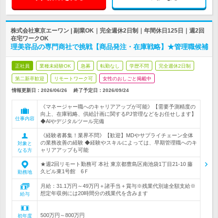
株式会社東京エーワン | 副業OK｜完全週休2日制｜年間休日125日｜週2回
在宅ワークOK
理美容品の専門商社で挑戦【商品発注・在庫戦略】★管理職候補
正社員
業種未経験OK
急募
転勤なし
学歴不問
完全週休2日制
第二新卒歓迎
リモートワーク可
女性のおしごと掲載中
情報更新日：2026/06/26
終了予定日：
2026/09/24
《マネージャー職へのキャリアアップが可能》【需要予測精度の
向上、在庫戦略、供給計画に関するPJ管理などをお任せします】
仕事内容
◆AIやデジタルツール完備
《経験者募集！業界不問》【歓迎】MDやサプライチェーン全体
の業務改善の経験 ◆経験やスキルによっては、早期管理職へのキ
対象と
ャリアアップも可能
なる方
★週2回リモート勤務可 本社 東京都豊島区南池袋1丁目21-10 藤
久ビル東1号館 6Ｆ
勤務地
月給：31.1万円～49万円＋諸手当＋賞与※残業代別途全額支給※
想定年収例には20時間分の残業代を含みます
給与
500万円～800万円
初年度