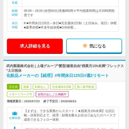
年収
09:00～18:00 (休憩60分)実働8時間※平均残業時間は月20時間程
勤務
時間
度です
# ■年間休日125日～休日■完全週休2日制（土日休み、祝日）休暇
休日
休暇
■夏季休暇■年末年始休暇■GW休暇…
求人詳細を見る
気になる
武内製薬株式会社 | 上場グループ*髪型/服装自由*残業月10h未満*フレックス
*土日祝休
化粧品メーカーの【経理】#年間休日125日#週2リモート
正社員
急募
転勤なし
完全週休2日制
第二新卒歓迎
リモートワーク可
女性のおしごと掲載中
情報更新日：2026/07/23
終了予定日：
2026/08/24
【まずは、できる業務からスタート！★残業月10h未満】仕訳記
帳～決算対応まで、経理・財務全般をお任せ◎あなたのペースで
仕事内容
成長できるフォロー体制