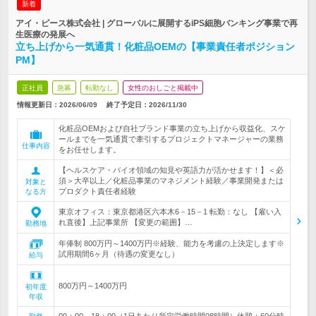
新着
アイ・ピース株式会社 | グローバルに展開するiPS細胞バンキング事業で再
生医療の発展へ
立ち上げから一気通貫！化粧品OEMの【事業責任者ポジション
PM】
正社員
急募
転勤なし
女性のおしごと掲載中
情報更新日：2026/06/09
終了予定日：
2026/11/30
化粧品OEMおよび自社ブランド事業の立ち上げから収益化、スケ
ールまでを一気通貫で牽引するプロジェクトマネージャーの業務
仕事内容
をお任せします。
【ヘルスケア・バイオ領域の知見や英語力が活かせます！】＜必
須＞大卒以上／化粧品事業のマネジメント経験／事業開発または
対象と
プロダクト責任者経験
なる方
東京オフィス：東京都港区六本木6－15－1 転勤：なし 【雇い入
れ直後】上記事業所 【変更の範囲】…
勤務地
年俸制 800万円～1400万円※経験、能力を考慮の上決定します※
試用期間6ヶ月（待遇の変更なし）
給与
800万円～1400万円
初年度
年収