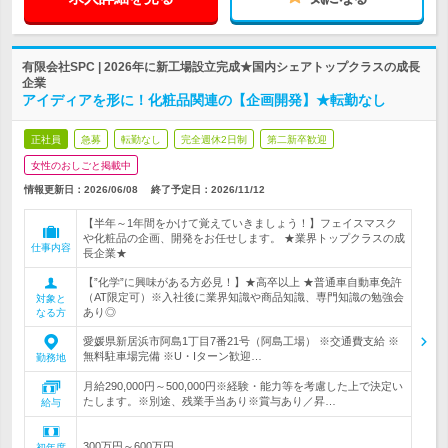
有限会社SPC | 2026年に新工場設立完成★国内シェアトップクラスの成長
企業
アイディアを形に！化粧品関連の【企画開発】★転勤なし
正社員
急募
転勤なし
完全週休2日制
第二新卒歓迎
女性のおしごと掲載中
情報更新日：2026/06/08
終了予定日：
2026/11/12
【半年～1年間をかけて覚えていきましょう！】フェイスマスク
や化粧品の企画、開発をお任せします。 ★業界トップクラスの成
仕事内容
長企業★
【”化学”に興味がある方必見！】★高卒以上 ★普通車自動車免許
（AT限定可）※入社後に業界知識や商品知識、専門知識の勉強会
対象と
あり◎
なる方
愛媛県新居浜市阿島1丁目7番21号（阿島工場） ※交通費支給 ※
無料駐車場完備 ※U・Iターン歓迎…
勤務地
月給290,000円～500,000円※経験・能力等を考慮した上で決定い
たします。※別途、残業手当あり※賞与あり／昇…
給与
300万円～600万円
初年度