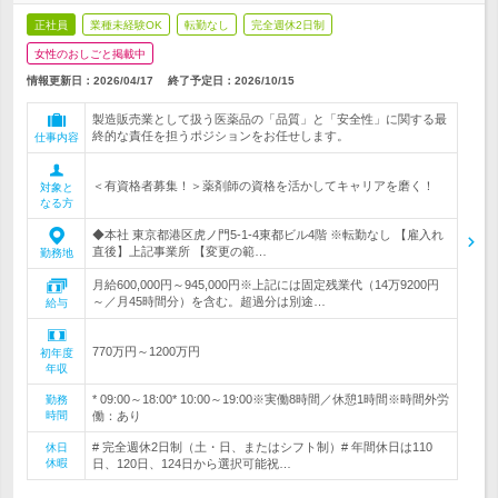
正社員
業種未経験OK
転勤なし
完全週休2日制
女性のおしごと掲載中
情報更新日：2026/04/17
終了予定日：
2026/10/15
製造販売業として扱う医薬品の「品質」と「安全性」に関する最
終的な責任を担うポジションをお任せします。
仕事内容
＜有資格者募集！＞薬剤師の資格を活かしてキャリアを磨く！
対象と
なる方
◆本社 東京都港区虎ノ門5-1-4東都ビル4階 ※転勤なし 【雇入れ
直後】上記事業所 【変更の範…
勤務地
月給600,000円～945,000円※上記には固定残業代（14万9200円
～／月45時間分）を含む。超過分は別途…
給与
770万円～1200万円
初年度
年収
* 09:00～18:00* 10:00～19:00※実働8時間／休憩1時間※時間外労
勤務
時間
働：あり
# 完全週休2日制（土・日、またはシフト制）# 年間休日は110
休日
休暇
日、120日、124日から選択可能祝…