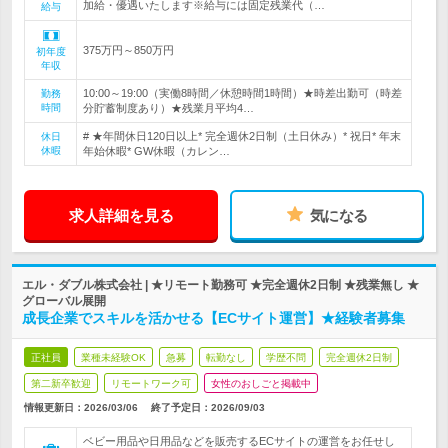
加給・優遇いたします※給与には固定残業代（…
給与
375万円～850万円
初年度
年収
10:00～19:00（実働8時間／休憩時間1時間）★時差出勤可（時差
勤務
時間
分貯蓄制度あり）★残業月平均4…
# ★年間休日120日以上* 完全週休2日制（土日休み）* 祝日* 年末
休日
休暇
年始休暇* GW休暇（カレン…
求人詳細を見る
気になる
エル・ダブル株式会社 | ★リモート勤務可 ★完全週休2日制 ★残業無し ★
グローバル展開
成長企業でスキルを活かせる【ECサイト運営】★経験者募集
正社員
業種未経験OK
急募
転勤なし
学歴不問
完全週休2日制
第二新卒歓迎
リモートワーク可
女性のおしごと掲載中
情報更新日：2026/03/06
終了予定日：
2026/09/03
ベビー用品や日用品などを販売するECサイトの運営をお任せし