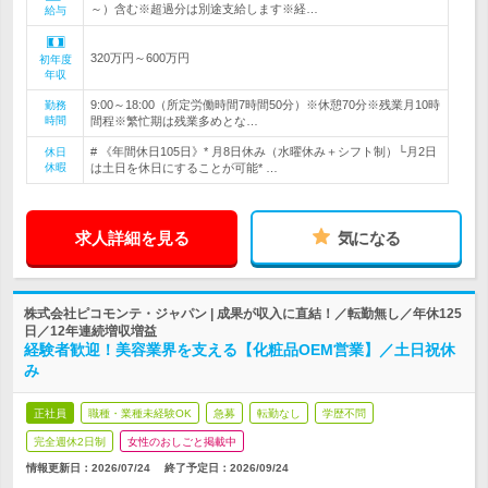
～）含む※超過分は別途支給します※経…
給与
320万円～600万円
初年度
年収
9:00～18:00（所定労働時間7時間50分）※休憩70分※残業月10時
勤務
時間
間程※繁忙期は残業多めとな…
# 《年間休日105日》* 月8日休み（水曜休み＋シフト制）└月2日
休日
休暇
は土日を休日にすることが可能* …
求人詳細を見る
気になる
株式会社ピコモンテ・ジャパン | 成果が収入に直結！／転勤無し／年休125
日／12年連続増収増益
経験者歓迎！美容業界を支える【化粧品OEM営業】／土日祝休
み
正社員
職種・業種未経験OK
急募
転勤なし
学歴不問
完全週休2日制
女性のおしごと掲載中
情報更新日：2026/07/24
終了予定日：
2026/09/24