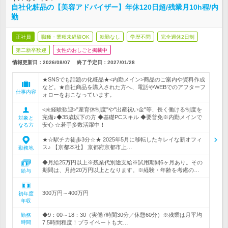
自社化粧品の【美容アドバイザー】年休120日超/残業月10h程/内
勤
正社員
職種・業種未経験OK
転勤なし
学歴不問
完全週休2日制
第二新卒歓迎
女性のおしごと掲載中
情報更新日：2026/08/07
終了予定日：
2027/01/28
★SNSでも話題の化粧品★<内勤メイン>商品のご案内や資料作成
など。★自社商品を購入された方へ、電話やWEBでのアフターフ
仕事内容
ォローをおこなっています。
<未経験歓迎>"産育休制度"や"出産祝い金"等、長く働ける制度を
完備♪◆35歳以下の方 ◆基礎PCスキル ◆要普免※内勤メインで
対象と
安心 ☆若手多数活躍中！
なる方
★☆駅チカ徒歩3分☆★ 2025年5月に移転したキレイな新オフィ
ス♪ 【京都本社】 京都府京都市上…
勤務地
◆月給25万円以上※残業代別途支給※試用期間6ヶ月あり。その
期間は、月給20万円以上となります。※経験・年齢を考慮の…
給与
300万円～400万円
初年度
年収
◆9：00～18：30（実働7時間30分／休憩60分）※残業は月平均
勤務
時間
7.5時間程度！プライベートも大…