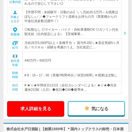
仕事内容
れるので安心して下さい◎
【学歴不問・未経験可・日勤のみ】＼＼月給26.5万円～＆残業ほ
ぼなし♪／／◆フォークリフト資格をお持ちの方《異業種からの
対象と
中途社員多数活躍中！》
なる方
◎転勤なし ◎マイカー・バイク・自転車通勤OK ◎ガソリン代全
額支給（社内規定による） 【茨城事業…
勤務地
月給26万5,000円以上 + 各種手当 ＋ 賞与年2回＼★直近実績5ヶ月
分／※スキル・経験を考慮のうえ、当社規定に…
給与
440万円～500万円
初年度
年収
勤務
# 8：15～17：00（実働7時間45分／休憩1時間）# 残業ほぼ無し
時間
# ★☆★年間休日121日（会社カレンダーによる）★☆★◆完全
休日
休暇
週休2日制（土日）◆祝日◆GW◆夏季休…
求人詳細を見る
気になる
株式会社水戸日酒販 | 【創業1889年】＊国内トップクラスの卸売・日本酒