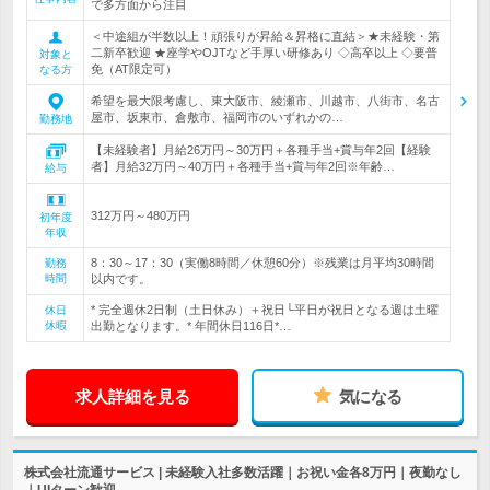
で多方面から注目
＜中途組が半数以上！頑張りが昇給＆昇格に直結＞★未経験・第
二新卒歓迎 ★座学やOJTなど手厚い研修あり ◇高卒以上 ◇要普
対象と
免（AT限定可）
なる方
希望を最大限考慮し、東大阪市、綾瀬市、川越市、八街市、名古
屋市、坂東市、倉敷市、福岡市のいずれかの…
勤務地
【未経験者】月給26万円～30万円＋各種手当+賞与年2回【経験
者】月給32万円～40万円＋各種手当+賞与年2回※年齢…
給与
312万円～480万円
初年度
年収
8：30～17：30（実働8時間／休憩60分）※残業は月平均30時間
勤務
時間
以内です。
* 完全週休2日制（土日休み）＋祝日└平日が祝日となる週は土曜
休日
休暇
出勤となります。* 年間休日116日*…
求人詳細を見る
気になる
株式会社流通サービス | 未経験入社多数活躍｜お祝い金各8万円｜夜勤なし