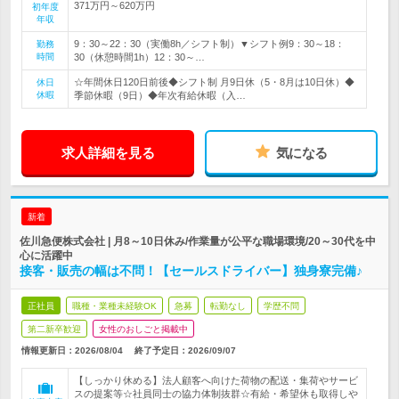
371万円～620万円
初年度
年収
9：30～22：30（実働8h／シフト制）▼シフト例9：30～18：
勤務
時間
30（休憩時間1h）12：30～…
☆年間休日120日前後◆シフト制 月9日休（5・8月は10日休）◆
休日
休暇
季節休暇（9日）◆年次有給休暇（入…
求人詳細を見る
気になる
新着
佐川急便株式会社 | 月8～10日休み/作業量が公平な職場環境/20～30代を中
心に活躍中
接客・販売の幅は不問！【セールスドライバー】独身寮完備♪
正社員
職種・業種未経験OK
急募
転勤なし
学歴不問
第二新卒歓迎
女性のおしごと掲載中
情報更新日：2026/08/04
終了予定日：
2026/09/07
【しっかり休める】法人顧客へ向けた荷物の配送・集荷やサービ
スの提案等☆社員同士の協力体制抜群☆有給・希望休も取得しや