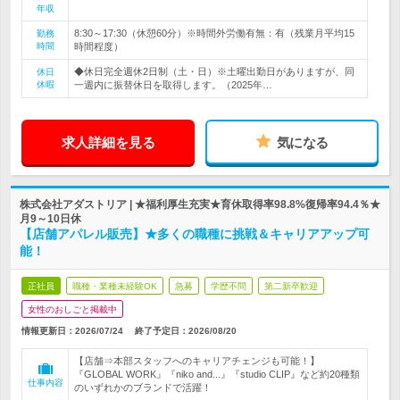
年収
8:30～17:30（休憩60分）※時間外労働有無：有（残業月平均15
勤務
時間
時間程度）
◆休日完全週休2日制（土・日）※土曜出勤日がありますが、同
休日
休暇
一週内に振替休日を取得します。（2025年…
求人詳細を見る
気になる
株式会社アダストリア | ★福利厚生充実★育休取得率98.8%復帰率94.4％★
月9～10日休
【店舗アパレル販売】★多くの職種に挑戦＆キャリアアップ可
能！
正社員
職種・業種未経験OK
急募
学歴不問
第二新卒歓迎
女性のおしごと掲載中
情報更新日：2026/07/24
終了予定日：
2026/08/20
【店舗⇒本部スタッフへのキャリアチェンジも可能！】
『GLOBAL WORK』『niko and...』『studio CLIP』など約20種類
仕事内容
のいずれかのブランドで活躍！