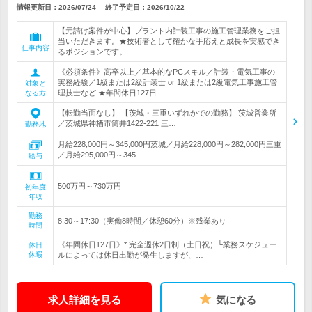
情報更新日：2026/07/24
終了予定日：
2026/10/22
【元請け案件が中心】プラント内計装工事の施工管理業務をご担
当いただきます。★技術者として確かな手応えと成長を実感でき
仕事内容
るポジションです。
《必須条件》高卒以上／基本的なPCスキル／計装・電気工事の
実務経験／1級または2級計装士 or 1級または2級電気工事施工管
対象と
理技士など ★年間休日127日
なる方
【転勤当面なし】 【茨城・三重いずれかでの勤務】 茨城営業所
／茨城県神栖市筒井1422-221 三…
勤務地
月給228,000円～345,000円茨城／月給228,000円～282,000円三重
／月給295,000円～345…
給与
500万円～730万円
初年度
年収
勤務
8:30～17:30（実働8時間／休憩60分）※残業あり
時間
《年間休日127日》* 完全週休2日制（土日祝）└業務スケジュー
休日
休暇
ルによっては休日出勤が発生しますが、…
求人詳細を見る
気になる