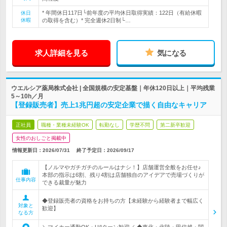
* 年間休日117日└前年度の平均休日取得実績：122日（有給休暇
休日
休暇
の取得を含む）* 完全週休2日制└…
求人詳細を見る
気になる
ウエルシア薬局株式会社 | 全国規模の安定基盤｜年休120日以上｜平均残業
5～10h／月
【登録販売者】売上1兆円超の安定企業で描く自由なキャリア
正社員
職種・業種未経験OK
転勤なし
学歴不問
第二新卒歓迎
女性のおしごと掲載中
情報更新日：2026/07/31
終了予定日：
2026/09/17
【ノルマやガチガチのルールはナシ！】店舗運営全般をお任せ♪
本部の指示は6割、残り4割は店舗独自のアイデアで売場づくりが
仕事内容
できる裁量が魅力
◆登録販売者の資格をお持ちの方【未経験から経験者まで幅広く
対象と
歓迎】
なる方