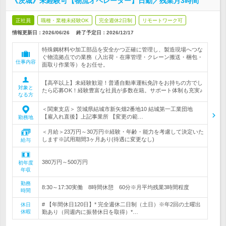
《茨城》未経験可【物流オペレーター】日勤／残業月3時間
正社員
職種・業種未経験OK
完全週休2日制
リモートワーク可
情報更新日：2026/06/26
終了予定日：
2026/12/17
特殊鋼材料や加工部品を安全かつ正確に管理し、製造現場へつな
ぐ物流拠点での業務（入出荷・在庫管理・クレーン搬送・梱包・
仕事内容
面取り作業等）をお任せ。
【高卒以上】未経験歓迎！普通自動車運転免許をお持ちの方でし
対象と
たら応募OK！経験豊富な社員が多数在籍。サポート体制も充実♪
なる方
＜関東支店＞ 茨城県結城市新矢畑2番地10 結城第一工業団地
【雇入れ直後】上記事業所 【変更の範…
勤務地
＜月給＞23万円～30万円※経験・年齢・能力を考慮して決定いた
します※試用期間3ヶ月あり(待遇に変更なし)
給与
380万円～500万円
初年度
年収
勤務
8:30～17:30実働 8時間休憩 60分※月平均残業3時間程度
時間
# 【年間休日120日】* 完全週休二日制（土日）※年2回の土曜出
休日
休暇
勤あり（同週内に振替休日を取得）*…