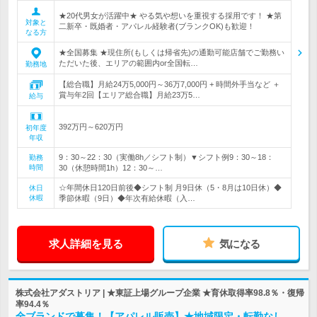
★20代男女が活躍中★ やる気や想いを重視する採用です！ ★第
対象と
二新卒・既婚者・アパレル経験者(ブランクOK)も歓迎！
なる方
★全国募集 ★現住所(もしくは帰省先)の通勤可能店舗でご勤務い
ただいた後、エリアの範囲内or全国転…
勤務地
【総合職】月給24万5,000円～36万7,000円 + 時間外手当など ＋
賞与年2回【エリア総合職】月給23万5…
給与
392万円～620万円
初年度
年収
9：30～22：30（実働8h／シフト制）▼シフト例9：30～18：
勤務
時間
30（休憩時間1h）12：30～…
☆年間休日120日前後◆シフト制 月9日休（5・8月は10日休）◆
休日
休暇
季節休暇（9日）◆年次有給休暇（入…
求人詳細を見る
気になる
株式会社アダストリア | ★東証上場グループ企業 ★育休取得率98.8％・復帰
率94.4％
全ブランドで募集！【アパレル販売】★地域限定・転勤なし