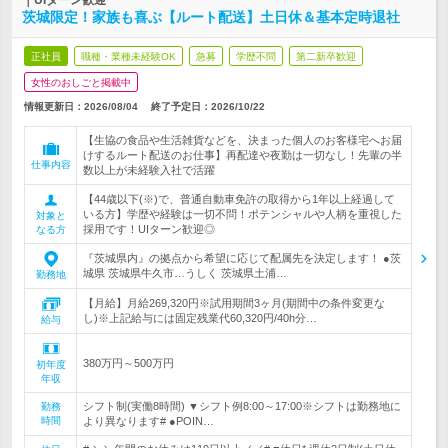
｜UIターン歓迎
茨城限定！家族も喜ぶ【ルート配送】土日休＆基本定時退社
正社員
職種・業種未経験OK
急募
学歴不問
第二新卒歓迎
女性のおしごと掲載中
情報更新日：2026/08/04
終了予定日：
2026/10/22
【生協の食品や生活雑貨などを、決まった個人のお客様宅へお届
けするルート配送のお仕事】再配達や夜勤は一切なし！先輩の半
仕事内容
数以上が未経験入社で活躍
【44歳以下(※)で、普通自動車免許の取得から1年以上経過して
いる方】学歴や経験は一切不問！ポテンシャルや人柄を重視した
対象と
採用です！UIターン歓迎◎
なる方
『茨城県内』の拠点から希望に応じて配属先を決定します！ ●茨
城県 茨城県牛久市…うしく 茨城県土浦…
勤務地
【月給】月給269,320円※試用期間3ヶ月(期間中の条件変更な
し)※上記給与には固定残業代60,320円/40h分…
給与
380万円～500万円
初年度
年収
シフト制(実働8時間) ▼シフト例8:00～17:00※シフトは勤務地に
勤務
時間
より異なります# ●POIN…