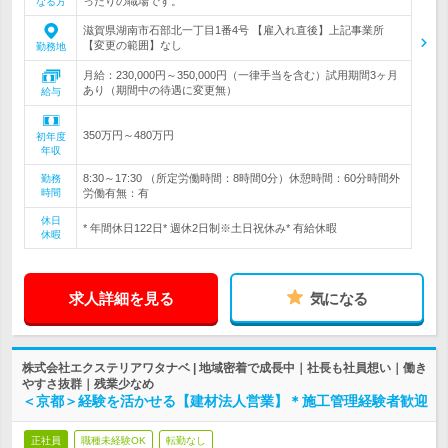
ったりの職場です。
なる方
滋賀県湖南市石部北一丁目1番4号 【雇入れ直後】上記事業所
【変更の範囲】なし
勤務地
月給：230,000円～350,000円（一律手当を含む）試用期間3ヶ月
あり（期間中の待遇に変更無）
給与
350万円～480万円
初年度
年収
8:30～17:30 （所定労働時間：8時間0分）休憩時間：60分時間外
勤務
時間
労働有無：有
休日
* 年間休日122日* 週休2日制※土日祝休み* 有給休暇
休暇
求人詳細を見る
気になる
株式会社エクステリアワタナベ | 地域密着で成長中｜社長も社員想い｜働き
やすさ抜群｜残業少なめ
＜京都＞経験を活かせる【建材法人営業】＊施工管理経験者歓迎
正社員
職種未経験OK
転勤なし