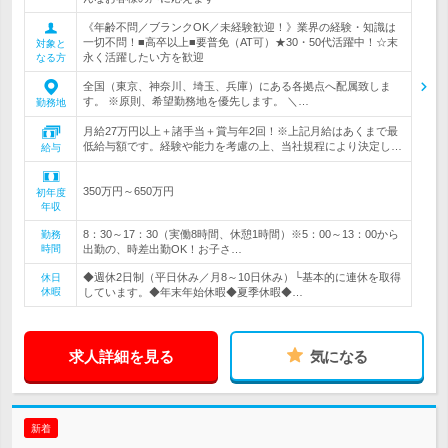
《年齢不問／ブランクOK／未経験歓迎！》業界の経験・知識は
一切不問！■高卒以上■要普免（AT可）★30・50代活躍中！☆末
対象と
永く活躍したい方を歓迎
なる方
全国（東京、神奈川、埼玉、兵庫）にある各拠点へ配属致しま
す。 ※原則、希望勤務地を優先します。 ＼…
勤務地
月給27万円以上＋諸手当＋賞与年2回！※上記月給はあくまで最
低給与額です。経験や能力を考慮の上、当社規程により決定し…
給与
350万円～650万円
初年度
年収
8：30～17：30（実働8時間、休憩1時間）※5：00～13：00から
勤務
時間
出勤の、時差出勤OK！お子さ…
◆週休2日制（平日休み／月8～10日休み）└基本的に連休を取得
休日
休暇
しています。◆年末年始休暇◆夏季休暇◆…
求人詳細を見る
気になる
新着