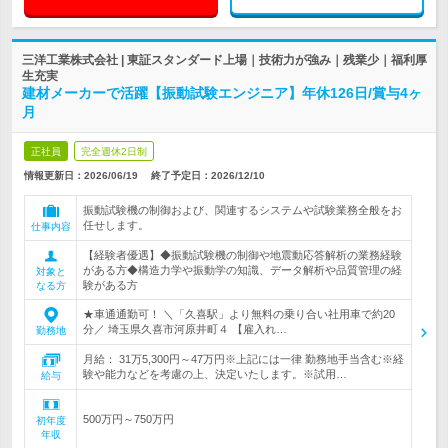
三洋工業株式会社 | 東証スタンダード上場｜技術力が強み｜残業少｜福利厚
生充実
建材メーカーで活躍【振動試験エンジニア】年休126日/賞与4ヶ
月
正社員
完全週休2日制
情報更新日：2026/06/19
終了予定日：
2026/12/10
振動試験機の制御および、関連するシステムや試験業務全般をお
任せします。
仕事内容
【経験者優遇】◆振動試験機の制御や地震動応答解析の業務経験
がある方◆構造力学や振動学の知識、データ解析や品質管理の経
対象と
験がある方
なる方
★車通通勤可！ ＼「久喜駅」より無料の乗り合い社用車で約20
分／ 埼玉県久喜市河原井町４ 【雇入れ…
勤務地
月給： 31万5,300円～47万円※上記には一律 勤務地手当含む※経
験や能力などを考慮の上、決定いたします。※試用…
給与
500万円～750万円
初年度
年収