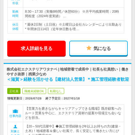
年収
8:30～17:30（実働8時間／休憩60分） ※月平均残業時間：20時
勤務
時間
間程度（2024年度実績） …
* 週休2日制（土日祝）※土曜日は会社カレンダーにより出勤あり
休日
休暇
* 年間休日114日（近年休日数を増…
求人詳細を見る
気になる
株式会社エクステリアワタナベ | 地域密着で成長中｜社長も社員想い｜働き
やすさ抜群｜残業少なめ
＜滋賀＞経験を活かせる【建材法人営業】＊施工管理経験者歓迎
正社員
職種未経験OK
転勤なし
情報更新日：2026/07/28
終了予定日：
2027/01/18
【営業力を磨きながらキャリアアップできる職場】既存顧客への
ルート営業を中心に、エクステリア資材の提案や現場立ち会いな
仕事内容
どを担当。
【20～50代活躍中】◆施工管理経験を2年以上お持ちの方(建築・
土木)！地域密着＆優しい社風で、長く安定して働きたい方にぴ
対象と