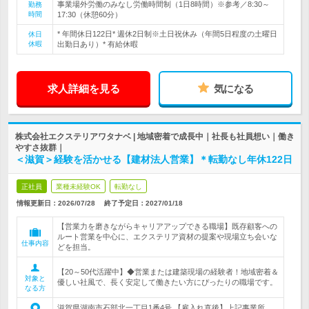
事業場外労働のみなし労働時間制（1日8時間）※参考／8:30～
勤務
時間
17:30（休憩60分）
* 年間休日122日* 週休2日制※土日祝休み（年間5日程度の土曜日
休日
休暇
出勤日あり）* 有給休暇
求人詳細を見る
気になる
株式会社エクステリアワタナベ | 地域密着で成長中｜社長も社員想い｜働き
やすさ抜群｜
＜滋賀＞経験を活かせる【建材法人営業】＊転勤なし年休122日
正社員
業種未経験OK
転勤なし
情報更新日：2026/07/28
終了予定日：
2027/01/18
【営業力を磨きながらキャリアアップできる職場】既存顧客への
ルート営業を中心に、エクステリア資材の提案や現場立ち会いな
仕事内容
どを担当。
【20～50代活躍中】◆営業または建築現場の経験者！地域密着＆
対象と
優しい社風で、長く安定して働きたい方にぴったりの職場です。
なる方
滋賀県湖南市石部北一丁目1番4号 【雇入れ直後】上記事業所