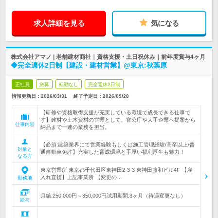
求人詳細を見る
気になる
株式会社アマノ | 老舗建材商社｜資格支援・土日祝休み｜前年度賞与4ヶ月
◆完全週休2日制【建設・建材営業】@東京:秋葉原
正社員
急募
転勤なし
完全週休2日制
情報更新日：2026/03/31
終了予定日：
2026/09/28
【研修や資格取得支援が充実している環境で成長できる仕事で
す】建材や土木資材の営業として、官公庁や大手企業へ提案から
仕事内容
納品まで一連の業務を担当。
【必須:建築業界にて営業経験もしくは施工管理経験/高卒以上/普
対象と
通自動車免許】充実した育成環境と手厚い福利厚生も魅力！
なる方
東京営業所 東京都千代田区東神田2-3-3 東神田藤和ビル4F 【雇
入れ直後】上記事業所 【変更の…
勤務地
月給:250,000円～350,000円試用期間:3ヶ月（待遇変更なし）
給与