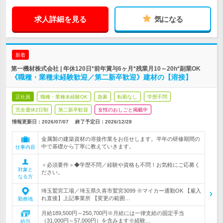
求人詳細を見る
気になる
新着
第一機材株式会社 | 年休120日*前年賞与6ヶ月*残業月10～20h*副業OK
《職種・業種未経験歓迎／第二新卒歓迎》建材の【溶接】
正社員
職種・業種未経験OK
急募
転勤なし
学歴不問
完全週休2日制
第二新卒歓迎
女性のおしごと掲載中
情報更新日：2026/07/07
終了予定日：
2026/12/28
金属製の建築資材の溶接作業をお任せします。半年の研修期間の
中で基礎から丁寧に教えていきます。
仕事内容
＜必須要件＞◆学歴不問／経験や資格も不問！お気軽にご応募く
対象と
ださい。
なる方
埼玉鷲宮工場／埼玉県久喜市鷲宮3099 ※マイカー通勤OK 【雇入
れ直後】上記事業所 【変更の範囲…
勤務地
月給189,500円～250,700円※月給には一律支給の固定手当
（31,000円～57,000円）を含みます※経験…
給与