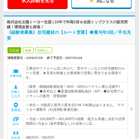
求人詳細を見る
気になる
株式会社太陽トーヨー住器 | 10年で年商2倍＆全国トップクラスの販売実
績！環境改善も推進！
《経験者募集》住宅建材の【ルート営業】◆賞与年3回／手当充
実
正社員
急募
転勤なし
情報更新日：2026/07/28
終了予定日：
2027/01/18
工務店やリフォーム店に向けた、窓やサッシなどの住宅建材のル
ート営業。★充実の研修と分業体制で営業に専念できる環境で
仕事内容
す。
《業界・職種経験者歓迎！50代・60代のベテラン層も活躍中》
【必須】◆高卒以上 ◆普通自動車運転免許（MT）◆住宅用アル
対象と
ミサッシの販売・営業経験
なる方
＜本社＞ 大阪府八尾市八尾木北5-94 ※転勤はありません。 ※マ
イカー通勤可（社員用駐車場完備）…
勤務地
＜月給＞226,000円～352,000円※経験・能力を考慮し決定※試用
期間3ヶ月あり (条件変動なし)※頑張りに応…
給与
480万円～700万円
初年度