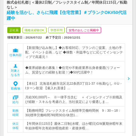
株式会社札都 | ＜週休2日制／フレックスタイム制／年間休日115日／転勤
なし＞
経験を活かし、さらに飛躍【住宅営業】＃ブランクOK#50代活
躍中
正社員
職種未経験OK
学歴不問
女性のおしごと掲載中
情報更新日：2026/07/22
終了予定日：
2026/12/31
【新規飛び込み無し】◆お客様対応、プランのご提案、土地の手
配、イベント企画…など ◆棟数・利益率などに応じてインセンテ
仕事内容
ィブで高還元！
◆業界経験者の募集！◆住宅や不動産業界出身者優遇(リフォー
対象と
ム、賃貸などの経験も歓迎！)◆50代活躍中！
なる方
【本社】 北海道札幌市北区北22条西3丁目1-37 ※転勤なし ※U・
Iターン歓迎 【雇入れ直後】…
勤務地
月給300,000円～ ※一律手当含む ＋ インセンティブ※前職及
び経験・スキルを考慮の上、当社規定により優遇しま…
給与
【勤務時間】フレックスタイム制標準労働時間例 9：30～18：
勤務
時間
30(標準労働時間7時間30分/休憩1…
【年間休日115日】週休二日制(水曜、ほか曜日)GW夏期休暇年末
休日
休暇
年始休暇年次有給休暇他産前・産後休暇…