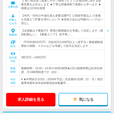
【 高い知名度で提案しやすい環境です 】◎土地活用に関する提
案営業をお任せします ★丁寧な研修体制で基礎から学べます ★
仕事内容
残業は1日30分程度
【40代・50代の中途社員も多数活躍中】◎高校卒業以上 ◎老後
を見据えて貯蓄を増やしたい方 ★意欲があれば年齢のハンデは一
対象と
切なし
なる方
【全国拠点で募集中】 希望の勤務拠点を考慮して決定します（原
則転勤なし） 【募集エリア】 岩手県／…
勤務地
〈平均年収819万円〉月給26万3,000円以上＋諸手当＋業績連動成
果給※経験・スキルなどを考慮して給与を決定します…
給与
380万円～1000万円
初年度
年収
勤務時間：10:00～19:00※休憩1時間★1日の残業時間は約30分程
勤務
時間
度、月14時間程度です（約2…
# ★年間休日123日（2026年予定）完全週休2日制（日・月）祝日
休日
休暇
夏季休暇年末年始休暇有給休暇慶弔…
求人詳細を見る
気になる