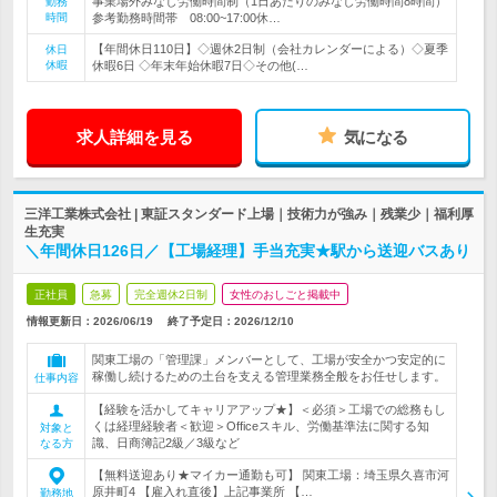
事業場外みなし労働時間制（1日あたりのみなし労働時間8時間）
勤務
時間
参考勤務時間帯 08:00~17:00休…
【年間休日110日】◇週休2日制（会社カレンダーによる）◇夏季
休日
休暇
休暇6日 ◇年末年始休暇7日◇その他(…
求人詳細を見る
気になる
三洋工業株式会社 | 東証スタンダード上場｜技術力が強み｜残業少｜福利厚
生充実
＼年間休日126日／【工場経理】手当充実★駅から送迎バスあり
正社員
急募
完全週休2日制
女性のおしごと掲載中
情報更新日：2026/06/19
終了予定日：
2026/12/10
関東工場の「管理課」メンバーとして、工場が安全かつ安定的に
稼働し続けるための土台を支える管理業務全般をお任せします。
仕事内容
【経験を活かしてキャリアアップ★】＜必須＞工場での総務もし
くは経理経験者＜歓迎＞Officeスキル、労働基準法に関する知
対象と
識、日商簿記2級／3級など
なる方
【無料送迎あり★マイカー通勤も可】 関東工場：埼玉県久喜市河
原井町4 【雇入れ直後】上記事業所 【…
勤務地