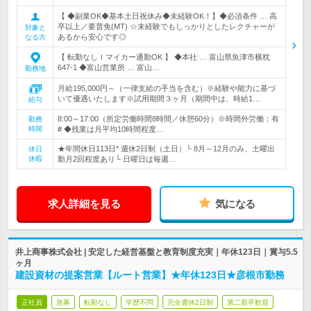
【 ◆副業OK◆基本土日祝休み◆未経験OK！】◆必須条件 … 高
卒以上／要普免(MT) ☆未経験でもしっかりとしたレクチャーが
対象と
あるから安心です◎
なる方
【 転勤なしｌマイカー通勤OK 】 ◆本社 … 富山県魚津市横枕
647-1 ◆富山営業所 … 富山…
勤務地
月給195,000円～（一律支給の手当を含む）※経験や能力に基づ
いて優遇いたします※試用期間３ヶ月（期間中は、時給1…
給与
8:00～17:00（所定労働時間8時間／休憩60分）※時間外労働：有
勤務
時間
# ◆残業は月平均10時間程度…
★年間休日113日* 週休2日制（土日）└ 8月～12月のみ、土曜出
休日
休暇
勤月2回程度あり└ 日曜日は毎週…
求人詳細を見る
気になる
井上商事株式会社 | 安定した経営基盤と教育制度充実｜年休123日｜賞与5.5
ヶ月
建設資材の提案営業【ルート営業】★年休123日★彦根市勤務
正社員
急募
転勤なし
学歴不問
完全週休2日制
第二新卒歓迎