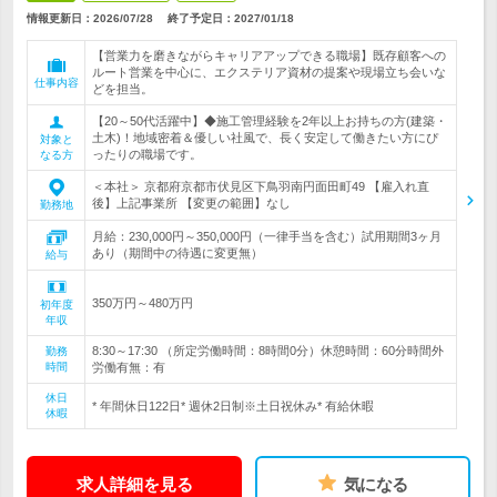
情報更新日：2026/07/28
終了予定日：
2027/01/18
【営業力を磨きながらキャリアアップできる職場】既存顧客への
ルート営業を中心に、エクステリア資材の提案や現場立ち会いな
仕事内容
どを担当。
【20～50代活躍中】◆施工管理経験を2年以上お持ちの方(建築・
土木)！地域密着＆優しい社風で、長く安定して働きたい方にぴ
対象と
ったりの職場です。
なる方
＜本社＞ 京都府京都市伏見区下鳥羽南円面田町49 【雇入れ直
後】上記事業所 【変更の範囲】なし
勤務地
月給：230,000円～350,000円（一律手当を含む）試用期間3ヶ月
あり（期間中の待遇に変更無）
給与
350万円～480万円
初年度
年収
8:30～17:30 （所定労働時間：8時間0分）休憩時間：60分時間外
勤務
時間
労働有無：有
休日
* 年間休日122日* 週休2日制※土日祝休み* 有給休暇
休暇
求人詳細を見る
気になる