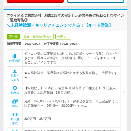
フクイＭ＆Ｃ株式会社 | 創業115年の安定した経営基盤◎転勤なし◎マイカ
ー通勤可能◎
＼未経験歓迎／キャリアチェンジできる！【ルート営業】
正社員
職種・業種未経験OK
転勤なし
情報更新日：2026/03/27
終了予定日：
2026/09/24
ゼネコン等の工事現場を回り、現場監督へルート営業していただ
きます。既存先が9割で、定期的に訪問し、ニーズをキャッチす
仕事内容
ることがメインです◎
★未経験歓迎！業界業種未経験出身者も多数在籍し、活躍中です
対象と
★
なる方
【転勤なし】 ＜本社＞ 佐賀県 唐津市 和多田南先石1-29 【雇入
れ直後】上記事業所 【変更の範…
勤務地
月給 220,000円～300,000円（一律手当を含む）※上記金額には
固定残業手当（9時間分：20,000円～）を…
給与
300万円～350万円
初年度
年収