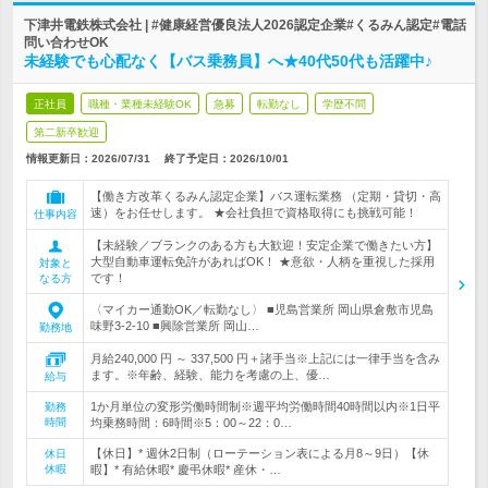
下津井電鉄株式会社 | #健康経営優良法人2026認定企業#くるみん認定#電話
問い合わせOK
未経験でも心配なく【バス乗務員】へ★40代50代も活躍中♪
正社員
職種・業種未経験OK
急募
転勤なし
学歴不問
第二新卒歓迎
情報更新日：2026/07/31
終了予定日：
2026/10/01
【働き方改革くるみん認定企業】バス運転業務 （定期・貸切・高
速）をお任せします。 ★会社負担で資格取得にも挑戦可能！
仕事内容
【未経験／ブランクのある方も大歓迎！安定企業で働きたい方】
大型自動車運転免許があればOK！ ★意欲・人柄を重視した採用
対象と
です！
なる方
〈マイカー通勤OK／転勤なし〉 ■児島営業所 岡山県倉敷市児島
味野3-2-10 ■興除営業所 岡山…
勤務地
月給240,000 円 ～ 337,500 円＋諸手当※上記には一律手当を含み
ます。※年齢、経験、能力を考慮の上、優…
給与
1か月単位の変形労働時間制※週平均労働時間40時間以内※1日平
勤務
時間
均乗務時間：6時間※5：00～22：0…
【休日】* 週休2日制（ローテーション表による月8～9日）【休
休日
休暇
暇】* 有給休暇* 慶弔休暇* 産休・…