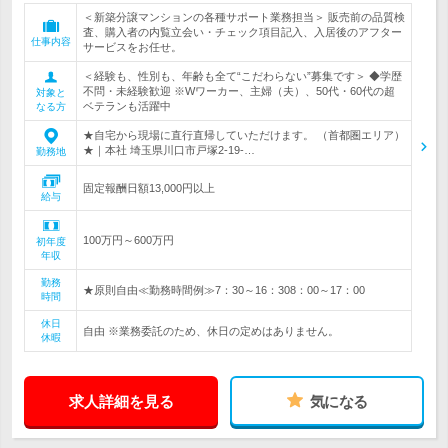
＜新築分譲マンションの各種サポート業務担当＞ 販売前の品質検
査、購入者の内覧立会い・チェック項目記入、入居後のアフター
仕事内容
サービスをお任せ。
＜経験も、性別も、年齢も全て“こだわらない”募集です＞ ◆学歴
不問・未経験歓迎 ※Wワーカー、主婦（夫）、50代・60代の超
対象と
ベテランも活躍中
なる方
★自宅から現場に直行直帰していただけます。 （首都圏エリア）
★｜本社 埼玉県川口市戸塚2-19-…
勤務地
固定報酬日額13,000円以上
給与
100万円～600万円
初年度
年収
勤務
★原則自由≪勤務時間例≫7：30～16：308：00～17：00
時間
休日
自由 ※業務委託のため、休日の定めはありません。
休暇
求人詳細を見る
気になる