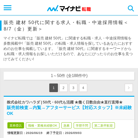
販売 建材 50代に関する求人・転職・中途採用情報＜
8/7（金）更新＞
マイナビ転職では「販売 建材 50代」に関連する転職・求人・中途採用情報を
多数掲載中!「販売 建材 50代」の転職・求人情報を探しているあなたにおすす
めのお仕事を掲載しています。「販売 建材 50代」に関連するキーワードから
も転職・求人情報をお探しいただけるので、あなたにぴったりのお仕事を見つ
けてみてください!
1～50件 (全188件中)
1
2
3
4
株式会社カワハラダ | 50代・60代も活躍 ★働く日数自由★直行直帰★
販売前検査→内覧→アフターサービス【対応スタッフ】※未経験
OK
業務委託
職種・業種未経験OK
急募
学歴不問
第二新卒歓迎
情報更新日：2026/06/19
終了予定日：
2026/09/03