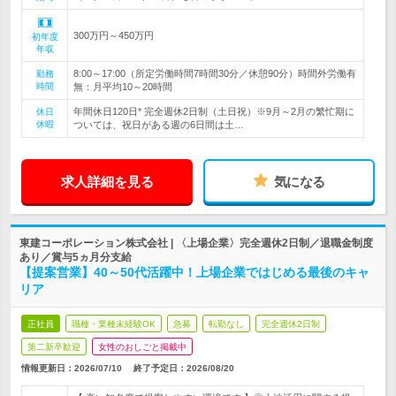
300万円～450万円
初年度
年収
8:00～17:00（所定労働時間7時間30分／休憩90分）時間外労働有
勤務
時間
無：月平均10～20時間
年間休日120日* 完全週休2日制（土日祝）※9月～2月の繁忙期に
休日
休暇
ついては、祝日がある週の6日間は土…
求人詳細を見る
気になる
東建コーポレーション株式会社 | 〈上場企業〉完全週休2日制／退職金制度
あり／賞与5ヵ月分支給
【提案営業】40～50代活躍中！上場企業ではじめる最後のキャ
リア
正社員
職種・業種未経験OK
急募
転勤なし
完全週休2日制
第二新卒歓迎
女性のおしごと掲載中
情報更新日：2026/07/10
終了予定日：
2026/08/20