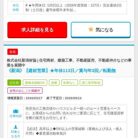
# ★年間休日: 125日以上（2026年度実績：127日）完全週休2日
休日
休暇
制（土日祝）慶弔休暇年末年始…
求人詳細を見る
気になる
新着
株式会社新潟材協 | 住宅商材、建築工事、不動産販売、不動産仲介などの事
業を展開中
《新潟》【建材営業】★年休113日／賞与年3回／転勤無
正社員
業種未経験OK
急募
転勤なし
第二新卒歓迎
女性のおしごと掲載中
情報更新日：2026/03/17
終了予定日：
2026/09/14
得意先の工務店様やハウスビルダー様へのルート営業をベース
に、お客様からのお問い合わせやご要望に応じて、住宅建築資材
仕事内容
全般の販売をお任せします。
【必須】高卒以上◆5年以上の営業経験（業種および法人・個人
対象と
不問）◆要普通自動車免許
なる方