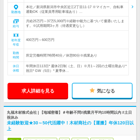
本社／新潟県新潟市中央区近江2丁目11-17 ※マイカー、自転車
通勤OK（従業員専用駐車場あり）…
勤務地
月給25万円～37万5,000円※経験や能力に基づいて優遇いたしま
す。※試用期間3ヶ月（待遇変更なし）
給与
400万円～600万円
初年度
年収
勤務
所定労働時間7時間40分／休憩80分※残業あり
時間
年間休日113日* 週休2日制（土、日）※月1～2回の土曜出勤あり*
休日
休暇
祝日* GW（5日）* 夏季休…
求人詳細を見る
気になる
丸福木材株式会社 | 【地域密着】＃年齢不問#残業月平均10時間以内 #土日
祝休み
未経験歓迎★30～50代活躍中！木材商社の【運搬】年休120日以
上