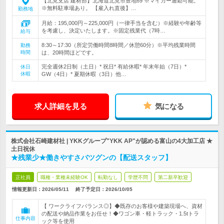
【北見支店 建材部】北海道北見市豊地69 ※マイカー通勤可能。
※無料駐車場あり。 【雇入れ直後】…
勤務地
月給：195,000円～225,000円（一律手当を含む）※経験や年齢等
を考慮し、決定いたします。※固定残業代（7時…
給与
8:30～17:30（所定労働時間8時間／休憩60分）※平均残業時間
勤務
時間
は、20時間ほどです。
完全週休2日制（土日）* 祝日* 有給休暇* 年末年始（7日）*
休日
休暇
GW（4日）* 夏期休暇（3日）他…
求人詳細を見る
気になる
株式会社石崎建材社 | YKKグループ"YKK AP"が認める富山の4大加工店 ★
土日祝休
★残業少★働きやすさバツグンの【配送スタッフ】
正社員
職種・業種未経験OK
転勤なし
学歴不問
第二新卒歓迎
情報更新日：2026/05/11
終了予定日：
2026/10/05
【 ワークライフバランス◎】◆既存のお客様や建築現場へ、資材
の配送や納品作業をお任せ！◆ワゴン車・軽トラック・1.5tトラ
仕事内容
ック等を使用