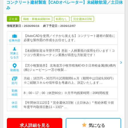
コンクリート建材製造【CADオペレーター】未経験歓迎／土日休
み
正社員
職種・業種未経験OK
転勤なし
完全週休2日制
情報更新日：2026/06/16
終了予定日：
2026/12/07
【AutoCADを使用／イチから覚える】コンクリート建材の製造に
必要な製作図の作成をお任せします。
仕事内容
【未経験歓迎＆学歴不問】意欲・人柄重視の採用を行います！コ
対象と
ツコツ作業やルーティン業務が得意な方歓迎です！
なる方
【苫小牧製造所】 北海道苫小牧市晴海町43‐3 日本軽金属(株)構内
(株)ジェーピーシー苫小牧製…
勤務地
月給：18万円～30万円※試用期間6ヵ月（期間中は日給9,000円）
※ご経験スキルや現年収を考慮の上、決定いたします…
給与
勤務
8：00～17：00（休憩90分）※月平均残業時間：20時間程度
時間
【年間休日112日】* 完全週休2日制（土日休み）* 有給休暇 ※前
休日
休暇
年度平均取得日数11～13日* …
求人詳細を見る
気になる