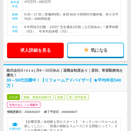
470万円～650万円
初年度
年収
8:30～17:30（実働8時間）休憩:60分※時間外労働有無：有※月平
勤務
時間
均20～30時間程度
# 年間休日日数：120日* 完全週休2日制（土日祝休み）* 夏季休暇
休日
休暇
（5日）、年末年始休暇（7日）…
求人詳細を見る
気になる
株式会社G i n z a | 月8～10日休み｜退職金制度あり｜原則、希望勤務地を
優先！
30～50代活躍中！【リフォームアドバイザー】★平均年収540
万！
正社員
職種・業種未経験OK
急募
第二新卒歓迎
女性のおしごと掲載中
情報更新日：2026/02/27
終了予定日：
2026/08/27
【反響営業／未経験も安心スタート】「キッチンやバスルームを
新しくしたい」「部屋の移動をスムーズにする間取りって？」そ
仕事内容
んなお客様の声に応えます