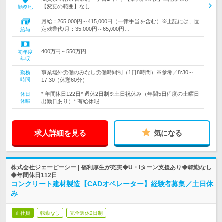
【変更の範囲】なし
勤務地
月給：265,000円～415,000円（一律手当を含む）※上記には、固
定残業代/月：35,000円～65,000円…
給与
400万円～550万円
初年度
年収
事業場外労働のみなし労働時間制（1日8時間）※参考／8:30～
勤務
時間
17:30（休憩60分）
* 年間休日122日* 週休2日制※土日祝休み（年間5日程度の土曜日
休日
休暇
出勤日あり）* 有給休暇
求人詳細を見る
気になる
株式会社ジェーピーシー | 福利厚生が充実◆U・Iターン支援あり◆転勤なし
◆年間休日112日
コンクリート建材製造【CADオペレーター】経験者募集／土日休
み
正社員
転勤なし
完全週休2日制