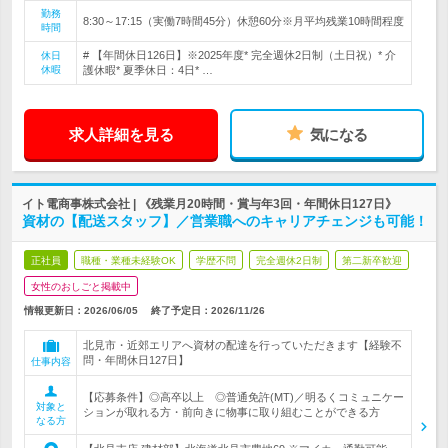
勤務
8:30～17:15（実働7時間45分）休憩60分※月平均残業10時間程度
時間
# 【年間休日126日】※2025年度* 完全週休2日制（土日祝）* 介
休日
休暇
護休暇* 夏季休日：4日* …
求人詳細を見る
気になる
イト電商事株式会社 | 《残業月20時間・賞与年3回・年間休日127日》
資材の【配送スタッフ】／営業職へのキャリアチェンジも可能！
正社員
職種・業種未経験OK
学歴不問
完全週休2日制
第二新卒歓迎
女性のおしごと掲載中
情報更新日：2026/06/05
終了予定日：
2026/11/26
北見市・近郊エリアへ資材の配達を行っていただきます【経験不
問・年間休日127日】
仕事内容
【応募条件】◎高卒以上 ◎普通免許(MT)／明るくコミュニケー
対象と
ションが取れる方・前向きに物事に取り組むことができる方
なる方