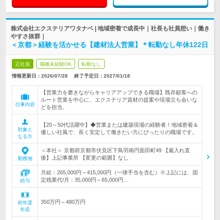
株式会社エクステリアワタナベ | 地域密着で成長中｜社長も社員想い｜働き
やすさ抜群｜
＜京都＞経験を活かせる【建材法人営業】＊転勤なし年休122日
正社員
職種未経験OK
転勤なし
情報更新日：2026/07/28
終了予定日：
2027/01/18
【営業力を磨きながらキャリアアップできる職場】既存顧客への
ルート営業を中心に、エクステリア資材の提案や現場立ち会いな
仕事内容
どを担当。
【20～50代活躍中】◆営業または建築現場の経験者！地域密着＆
対象と
優しい社風で、長く安定して働きたい方にぴったりの職場です。
なる方
＜本社＞ 京都府京都市伏見区下鳥羽南円面田町49 【雇入れ直
後】上記事業所 【変更の範囲】なし
勤務地
月給：265,000円～415,000円（一律手当を含む）※上記には、固
定残業代/月：35,000円～65,000円…
給与
350万円～480万円
初年度
年収