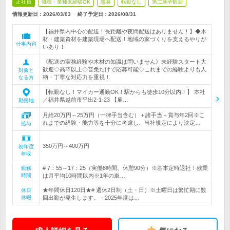
正社員
職種・業種未経験OK
急募
転勤なし
第二新卒歓迎
情報更新日：2026/03/03
終了予定日：
2026/08/31
【福井県内中心の配送！長距離や夜間配送はありません！】◆木
材・建築資材を建築現場へ配送！地域の家づくりを支えるやりが
仕事内容
いあり！
《配送の実務経験や木材の知識は問いません》未経験スタート大
歓迎◇高卒以上◇普免だけで応募可能◇これまでの経験よりも人
対象と
柄・丁寧な対応力を重視！
なる方
【転勤なし！マイカー通勤OK！駅からも徒歩10分以内！】 本社
／福井県越前市平出2-1-23 【雇…
勤務地
月給20万円～25万円（一律手当含む）＋諸手当＋賞与年2回※こ
れまでの経験・能力等を十分に考慮し、当社規定により決定…
給与
350万円～400万円
初年度
年収
# 7：55～17：25（実働8時間、休憩90分）※基本定時退社！残業
勤務
時間
は月平均10時間以内※1年の単…
★年間休日120日★# 週休2日制（土・日）※土曜日は繁忙期に数
休日
休暇
回出勤が発生します。・2025年度は…