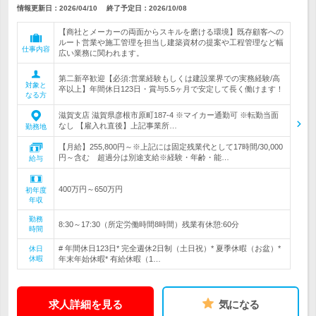
情報更新日：2026/04/10
終了予定日：
2026/10/08
【商社とメーカーの両面からスキルを磨ける環境】既存顧客への
ルート営業や施工管理を担当し建築資材の提案や工程管理など幅
仕事内容
広い業務に関われます。
第二新卒歓迎【必須:営業経験もしくは建設業界での実務経験/高
対象と
卒以上】年間休日123日・賞与5.5ヶ月で安定して長く働けます！
なる方
滋賀支店 滋賀県彦根市原町187-4 ※マイカー通勤可 ※転勤当面
なし 【雇入れ直後】上記事業所…
勤務地
【月給】255,800円～※上記には固定残業代として17時間/30,000
円～含む 超過分は別途支給※経験・年齢・能…
給与
400万円～650万円
初年度
年収
勤務
8:30～17:30（所定労働時間8時間）残業有休憩:60分
時間
# 年間休日123日* 完全週休2日制（土日祝）* 夏季休暇（お盆）*
休日
休暇
年末年始休暇* 有給休暇（1…
求人詳細を見る
気になる