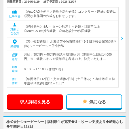
情報更新日：2026/06/29
終了予定日：
2026/12/07
【AutoCADを使用／経験を活かせる】コンクリート建材の製造に
必要な製作図の作成をお任せします。
仕事内容
【経験者向け＆U・Iターン歓迎】＜必須＞◎高卒以上
対象と
◎AutoCADの操作経験 ◎建材設計の作図経験
なる方
【苫小牧製造所】 北海道苫小牧市晴海町43‐3 日本軽金属(株)構内
(株)ジェーピーシー苫小牧製…
勤務地
月給：30万円～40万円※試用期間6ヵ月（期間中は日給14,000
円）※ご経験スキルや現年収を考慮の上、決定いたしま…
給与
勤務
8：00～17：00（休憩90分）
時間
【年間休日112日】* 完全週休2日制（土日休み）* 有給休暇 ※前
休日
休暇
年度平均取得日数11～13日* …
求人詳細を見る
気になる
株式会社ジェーピーシー | 福利厚生が充実◆U・Iターン支援あり◆転勤なし
◆年間休日112日