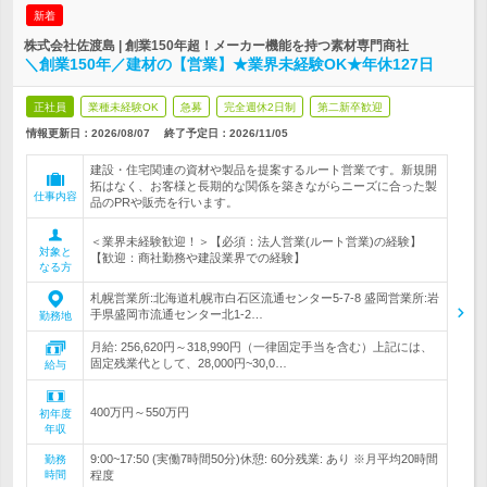
新着
株式会社佐渡島 | 創業150年超！メーカー機能を持つ素材専門商社
＼創業150年／建材の【営業】★業界未経験OK★年休127日
正社員
業種未経験OK
急募
完全週休2日制
第二新卒歓迎
情報更新日：2026/08/07
終了予定日：
2026/11/05
建設・住宅関連の資材や製品を提案するルート営業です。新規開
拓はなく、お客様と長期的な関係を築きながらニーズに合った製
仕事内容
品のPRや販売を行います。
＜業界未経験歓迎！＞【必須：法人営業(ルート営業)の経験】
対象と
【歓迎：商社勤務や建設業界での経験】
なる方
札幌営業所:北海道札幌市白石区流通センター5-7-8 盛岡営業所:岩
手県盛岡市流通センター北1-2…
勤務地
月給: 256,620円～318,990円（一律固定手当を含む）上記には、
固定残業代として、28,000円~30,0…
給与
400万円～550万円
初年度
年収
9:00~17:50 (実働7時間50分)休憩: 60分残業: あり ※月平均20時間
勤務
時間
程度