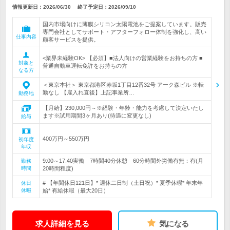
情報更新日：2026/06/30
終了予定日：
2026/09/10
国内市場向けに薄膜シリコン太陽電池をご提案しています。販売
専門会社としてサポート・アフターフォロー体制を強化し、高い
仕事内容
顧客サービスを提供。
<業界未経験OK> 【必須】■法人向けの営業経験をお持ちの方 ■
対象と
普通自動車運転免許をお持ちの方
なる方
＜東京本社＞ 東京都港区赤坂1丁目12番32号 アーク森ビル ※転
勤なし 【雇入れ直後】上記事業所…
勤務地
【月給】230,000円～※経験・年齢・能力を考慮して決定いたし
ます※試用期間3ヶ月あり(待遇に変更なし)
給与
400万円～550万円
初年度
年収
9:00～17:40実働 7時間40分休憩 60分時間外労働有無：有(月
勤務
時間
20時間程度)
# 【年間休日121日】* 週休二日制（土日祝）* 夏季休暇* 年末年
休日
休暇
始* 有給休暇（最大20日）
求人詳細を見る
気になる