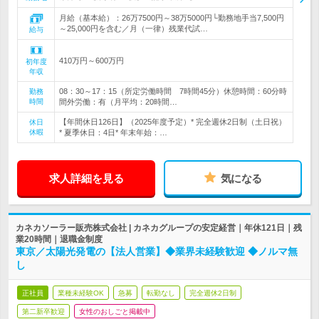
月給（基本給）：26万7500円～38万5000円└勤務地手当7,500円
～25,000円を含む／月（一律）残業代試…
給与
410万円～600万円
初年度
年収
08：30～17：15（所定労働時間 7時間45分）休憩時間：60分時
勤務
時間
間外労働：有（月平均：20時間…
【年間休日126日】（2025年度予定）* 完全週休2日制（土日祝）
休日
休暇
* 夏季休日：4日* 年末年始：…
求人詳細を見る
気になる
カネカソーラー販売株式会社 | カネカグループの安定経営｜年休121日｜残
業20時間｜退職金制度
東京／太陽光発電の【法人営業】◆業界未経験歓迎 ◆ノルマ無
し
正社員
業種未経験OK
急募
転勤なし
完全週休2日制
第二新卒歓迎
女性のおしごと掲載中