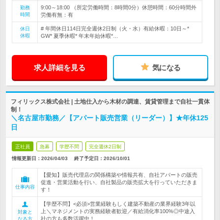
9:00～18:00 （所定労働時間：8時間0分）休憩時間：60分時間外
勤務
時間
労働有無：有
# 年間休日114日完全週休2日制（火・水）有給休暇：10日～*
休日
休暇
GW* 夏季休暇* 年末年始休暇*…
求人詳細を見る
気になる
フィリックス株式会社 | 土地仕入から木材の調達、賃貸管理まで自社一貫体
制！
＼名古屋市勤務／【アパート販売営業（リーダー）】★年休125
日
正社員
急募
学歴不問
完全週休2日制
情報更新日：2026/04/03
終了予定日：
2026/10/01
【愛知】販売代理店の関係構築や情報共有、自社アパートの販売
促進・営業活動を行い、自社製品の販売拡大を行っていただきま
仕事内容
す！
【学歴不問】<必須>営業経験もしく建築不動産の業界経験3年以
上＼マネジメントの実務経験者歓迎／有給消化率100%◎中途入
対象と
社の方も多数活躍中！
なる方