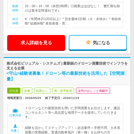
10：00～19：00（休憩1時間）◎残業はほぼなし！ 繁忙期を除
勤務
時間
けば基本定時退社です♪
# 《年間休日120日以上》* 完全週休2日制（火・水休み）* 有給休
休日
休暇
暇* 結婚休暇* 産前産後・育…
求人詳細を見る
気になる
株式会社ビジュアル・システムズ | 最新鋭のドローン測量技術でインフラを
支える企業
<守山>経験者募集！ドローン等の最新技術を活用した【空間測
量】
正社員
急募
転勤なし
第二新卒歓迎
女性のおしごと掲載中
情報更新日：2026/05/29
終了予定日：
2026/11/19
ドローンなどの最新技術を用いた空間測量をお任せします。建設
コンサルタント等へ高品質な地理データを提供していただきま
仕事内容
す。
経験を活かしてステップアップ！＜必須要件＞学歴不問、土木系
対象と
測量の実務経験、普通自動車免許（第一種）をお持ちの方