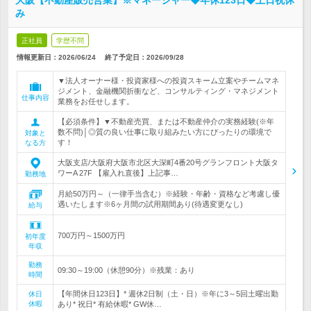
大阪【不動産販売営業】※マネージャー◆年休123日◆土日祝休
み
正社員
学歴不問
情報更新日：2026/06/24
終了予定日：
2026/09/28
▼法人オーナー様・投資家様への投資スキーム立案やチームマネ
ジメント、金融機関折衝など、コンサルティング・マネジメント
仕事内容
業務をお任せします。
【必須条件】▼不動産売買、または不動産仲介の実務経験(※年
数不問)│◎質の良い仕事に取り組みたい方にぴったりの環境で
対象と
す！
なる方
大阪支店/大阪府大阪市北区大深町4番20号グランフロント大阪タ
ワーA 27F 【雇入れ直後】上記事…
勤務地
月給50万円～（一律手当含む）※経験・年齢・資格など考慮し優
遇いたします※6ヶ月間の試用期間あり(待遇変更なし)
給与
700万円～1500万円
初年度
年収
勤務
09:30～19:00（休憩90分）※残業：あり
時間
【年間休日123日】* 週休2日制（土・日）※年に3～5回土曜出勤
休日
休暇
あり* 祝日* 有給休暇* GW休…