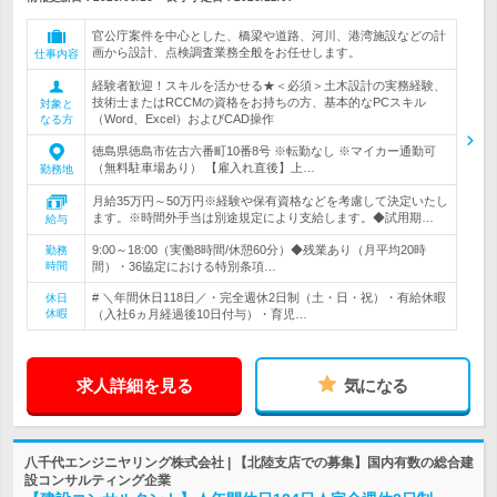
官公庁案件を中心とした、橋梁や道路、河川、港湾施設などの計
画から設計、点検調査業務全般をお任せします。
仕事内容
経験者歓迎！スキルを活かせる★＜必須＞土木設計の実務経験、
技術士またはRCCMの資格をお持ちの方、基本的なPCスキル
対象と
（Word、Excel）およびCAD操作
なる方
徳島県徳島市佐古六番町10番8号 ※転勤なし ※マイカー通勤可
（無料駐車場あり） 【雇入れ直後】上…
勤務地
月給35万円～50万円※経験や保有資格などを考慮して決定いたし
ます。※時間外手当は別途規定により支給します。◆試用期…
給与
9:00～18:00（実働8時間/休憩60分）◆残業あり（月平均20時
勤務
時間
間）・36協定における特別条項…
# ＼年間休日118日／・完全週休2日制（土・日・祝）・有給休暇
休日
休暇
（入社6ヵ月経過後10日付与）・育児…
求人詳細を見る
気になる
八千代エンジニヤリング株式会社 | 【北陸支店での募集】国内有数の総合建
設コンサルティング企業