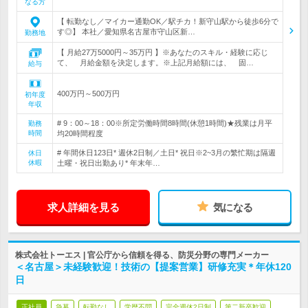
なる方
【 転勤なし／マイカー通勤OK／駅チカ！新守山駅から徒歩6分で
す◎】 本社／愛知県名古屋市守山区新…
勤務地
【 月給27万5000円～35万円 】※あなたのスキル・経験に応じ
て、 月給金額を決定します。※上記月給額には、 固…
給与
400万円～500万円
初年度
年収
# 9：00～18：00※所定労働時間8時間(休憩1時間)★残業は月平
勤務
時間
均20時間程度
# 年間休日123日* 週休2日制／土日* 祝日※2~3月の繁忙期は隔週
休日
休暇
土曜・祝日出勤あり* 年末年…
求人詳細を見る
気になる
株式会社トーエス | 官公庁から信頼を得る、防災分野の専門メーカー
＜名古屋＞未経験歓迎！技術の【提案営業】研修充実＊年休120
日
正社員
急募
転勤なし
学歴不問
完全週休2日制
第二新卒歓迎