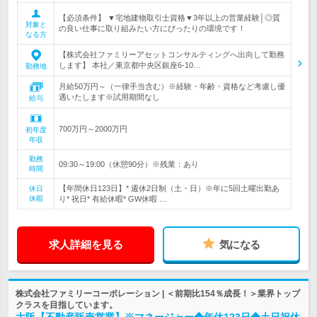
【必須条件】 ▼宅地建物取引士資格▼3年以上の営業経験│◎質
対象と
の良い仕事に取り組みたい方にぴったりの環境です！
なる方
【株式会社ファミリーアセットコンサルティングへ出向して勤務
します】 本社／東京都中央区銀座6-10…
勤務地
月給50万円～（一律手当含む）※経験・年齢・資格など考慮し優
遇いたします※試用期間なし
給与
700万円～2000万円
初年度
年収
勤務
09:30～19:00（休憩90分）※残業：あり
時間
【年間休日123日】* 週休2日制（土・日）※年に5回土曜出勤あ
休日
休暇
り* 祝日* 有給休暇* GW休暇 …
求人詳細を見る
気になる
株式会社ファミリーコーポレーション | ＜前期比154％成長！＞業界トップ
クラスを目指しています。