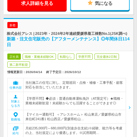
求人詳細を見る
気になる
新着
株式会社アレス | 2023年・2024年2年連続愛媛県着工棟数No.1(JSK調べ)
新築・注文住宅販売の【アフターメンテナンス】◎年間休日114
日
正社員
職種・業種未経験OK
転勤なし
学歴不問
完全週休2日制
第二新卒歓迎
情報更新日：2026/04/14
終了予定日：
2026/10/12
当社施工の住宅に対し、定期巡回・点検・補修・工事手配・顧客
対応を担当していただきます。
仕事内容
【学歴不問】◆必須：普通自動車運転免許（AT限定可）★職種・
対象と
業種未経験歓迎！未経験からでも活躍することができます◎
なる方
【マイカー通勤可】 ＜アレスホーム＞ 松山東店／愛媛県松山市
来往町241番1 松山西店／愛媛県松山…
勤務地
月給235,000円～680,000円(別途歩合支給)※経験、能力等を考慮
の上、当社規定により優遇します。※試用期間…
給与