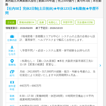
奥村組土木興業株式会社 | 創業100年超｜売上500億円｜賞与年3回｜本社勤
務
【社内SE】完休2日制(土日祝休)★年休123日★転勤無★学歴不
問
正社員
業種未経験OK
急募
転勤なし
学歴不問
完全週休2日制
情報更新日：2026/06/09
終了予定日：
2026/10/19
《地域密着！首都圏エリアが中心》システムの上流の企画から設
計、運用保守、ヘルプデスクまで幅広くお任せします。
仕事内容
＼学歴不問／＜必須＞システム運用・保守経験をお持ちの方
対象と
なる方
＜転勤なし＞ 【雇い入れ直後】 ■本社 大阪府大阪市港区三先1-
11-18 【変更の範囲】 変更な…
勤務地
月給：242,000円～317,000円※経験・能力・年齢を考慮の上、当
社規定により決定いたします※試用期間3ヵ月あ…
給与
440万円～690万円
初年度
年収
8:30～17:30（実働8時間・休憩1時間）※時間外労働あり※平均
勤務
時間
残業時間25時間/月