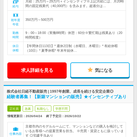
月給：25万円～29万円＋インセンティブ※上記月給には、月20時
間の固定残業代（40,000円）を含みます。超過分は…
給与
350万円～500万円
初年度
年収
9：00～18:00（実働8時間）休憩：60分※繁忙期は残業あり（20
勤務
時間
時間程度）
【年間休日113日】* 週休2日制（水曜日、木曜日）* 有給休暇
休日
休暇
（10日）* 夏季休暇* 年末年始休…
求人詳細を見る
気になる
株式会社日経不動産販売 | 1997年創業、成長を続ける安定企業◎
経験者募集！【新築マンションの販売】★インセンティブあり
正社員
急募
転勤なし
学歴不問
情報更新日：2026/04/24
終了予定日：
2026/10/22
京都市内のモデルルームにて、マンションなどの購入を検討して
いるお客様への提案営業を担当。 ※売買・賃貸ともに扱っていま
仕事内容
す ◎宅建手当あり