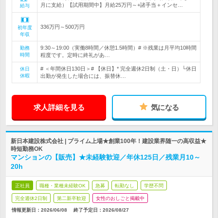
月に支給）【試用期間中】月給25万円～+諸手当＋インセ…
給与
336万円～500万円
初年度
年収
9:30～19:00（実働8時間／休憩1.5時間）# ※残業は月平均10時間
勤務
時間
程度です。定時に終礼があ…
# ＜年間休日130日＞# 【休日】* 完全週休2日制（土・日）└休日
休日
休暇
出勤が発生した場合には、振替休…
求人詳細を見る
気になる
新日本建設株式会社 | プライム上場★創業100年！建設業界随一の高収益★
時短勤務OK
マンションの【販売】★未経験歓迎／年休125日／残業月10～
20h
正社員
職種・業種未経験OK
急募
転勤なし
学歴不問
完全週休2日制
第二新卒歓迎
女性のおしごと掲載中
情報更新日：2026/06/08
終了予定日：
2026/08/27