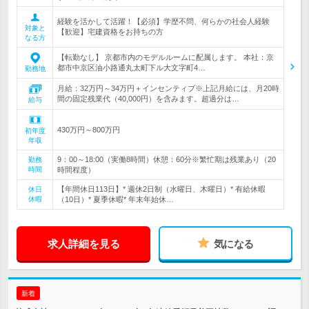
経験を活かして活躍！【必須】学歴不問、何らかの社会人経験
対象と
【歓迎】宅建資格をお持ちの方
なる方
【転勤なし】 京都市内のモデルルームに配属します。 本社：京
都市中京区油小路通丸太町下ル大文字町4…
勤務地
月給：32万円～34万円＋インセンティブ※上記月給には、月20時
間の固定残業代（40,000円）を含みます。超過分は…
給与
430万円～800万円
初年度
年収
9：00～18:00（実働8時間）休憩：60分※繁忙期は残業あり（20
勤務
時間
時間程度）
【年間休日113日】* 週休2日制（水曜日、木曜日）* 有給休暇
休日
休暇
（10日）* 夏季休暇* 年末年始休…
求人詳細を見る
気になる
新着