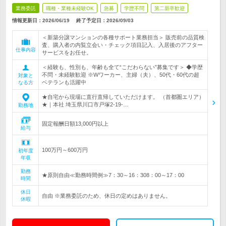
業務委託
職種・業種未経験OK
急募
学歴不問
第二新卒歓迎
情報更新日：2026/06/19
終了予定日：
2026/09/03
＜新築分譲マンションの各種サポート業務担当＞ 販売前の品質検
査、購入者の内覧立会い・チェック項目記入、入居後のアフター
仕事内容
サービスをお任せ。
＜経験も、性別も、年齢も全て“こだわらない”募集です＞ ◆学歴
不問・未経験歓迎 ※Wワーカー、主婦（夫）、50代・60代の超
対象と
ベテランも活躍中
なる方
★自宅から現場に直行直帰していただけます。 （首都圏エリア）
★｜本社 埼玉県川口市戸塚2-19-…
勤務地
固定報酬日額13,000円以上
給与
100万円～600万円
初年度
年収
勤務
★原則自由≪勤務時間例≫7：30～16：308：00～17：00
時間
休日
自由 ※業務委託のため、休日の定めはありません。
休暇