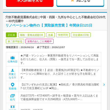
求人詳細を見る
気になる
穴吹不動産流通株式会社 | 中国・四国・九州を中心とした不動産会社◎20代
～40代活躍中
リノベーション物件の【 買取販売営業 】年間休日121日
正社員
職種・業種未経験OK
急募
学歴不問
完全週休2日制
第二新卒歓迎
女性のおしごと掲載中
情報更新日：2026/06/16
終了予定日：
2026/12/07
★戸建・マンション・事業用不動産等をリノベーションして再販
を行うために、仕入れ（買取）～販売までを一貫してお任せしま
仕事内容
す。
【業界経験者歓迎！】必須：普通免許(AT限定可) ★不動産やリノ
ベーションに興味があり、人と話すことが好きな方を歓迎しま
対象と
す。
なる方
【以下いずれかの支店に配属】 ■高松店／ 香川県高松市鍛冶屋町
7-12 穴吹五番町ビル1F ■岡山…
勤務地
月給27万円～47万400円＋諸手当＋報奨金＋賞与※上記はあくま
で最低保障金額です※月25時間分（4万5,000円～…
給与