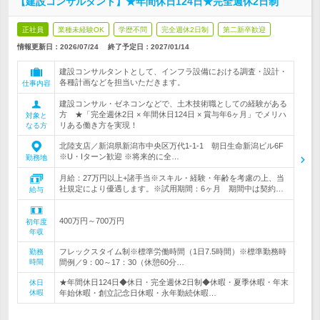
【建設コンサルタント】★年間休日124日★完全週休2日制
正社員
業種未経験OK
学歴不問
完全週休2日制
第二新卒歓迎
情報更新日：2026/07/24
終了予定日：
2027/01/14
建設コンサルタントとして、インフラ設備における調査・設計・
各種計画などを担当いただきます。
仕事内容
建設コンサル・ゼネコンなどで、土木技術職としての経験がある
方 ★「完全週休2日 × 年間休日124日 × 賞与年6ヶ月」でメリハ
対象と
リある働き方を実現！
なる方
北陸支店／新潟県新潟市中央区万代1-1-1 朝日生命新潟ビル6F
※U・Iターン歓迎 ※将来的に全…
勤務地
月給：27万円以上+諸手当※スキル・経験・年齢を考慮の上、当
社規定により優遇します。※試用期間：6ヶ月 期間中は契約…
給与
400万円～700万円
初年度
年収
フレックスタイム制※標準労働時間（1日7.5時間）※標準勤務時
勤務
時間
間例／9：00～17：30（休憩60分…
★年間休日124日◆休日・完全週休2日制◆休暇・夏季休暇・年末
休日
休暇
年始休暇・創立記念日休暇・永年勤続休暇…