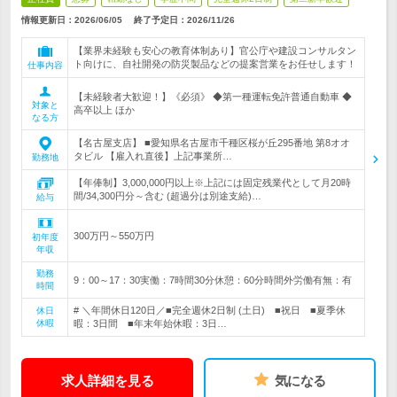
情報更新日：2026/06/05
終了予定日：
2026/11/26
【業界未経験も安心の教育体制あり】官公庁や建設コンサルタン
ト向けに、自社開発の防災製品などの提案営業をお任せします！
仕事内容
【未経験者大歓迎！】《必須》 ◆第一種運転免許普通自動車 ◆
対象と
高卒以上 ほか
なる方
【名古屋支店】 ■愛知県名古屋市千種区桜が丘295番地 第8オオ
タビル 【雇入れ直後】上記事業所…
勤務地
【年俸制】3,000,000円以上※上記には固定残業代として月20時
間/34,300円分～含む (超過分は別途支給)…
給与
300万円～550万円
初年度
年収
勤務
9：00～17：30実働：7時間30分休憩：60分時間外労働有無：有
時間
# ＼年間休日120日／■完全週休2日制 (土日) ■祝日 ■夏季休
休日
休暇
暇：3日間 ■年末年始休暇：3日…
求人詳細を見る
気になる