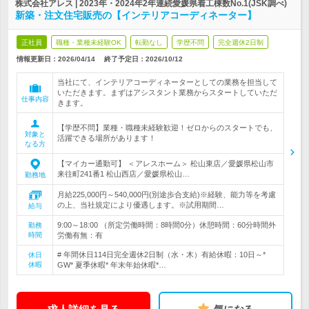
株式会社アレス | 2023年・2024年2年連続愛媛県着工棟数No.1(JSK調べ)
新築・注文住宅販売の【インテリアコーディネーター】
正社員
職種・業種未経験OK
転勤なし
学歴不問
完全週休2日制
情報更新日：2026/04/14
終了予定日：
2026/10/12
当社にて、インテリアコーディネーターとしての業務を担当して
いただきます。まずはアシスタント業務からスタートしていただ
仕事内容
きます。
【学歴不問】業種・職種未経験歓迎！ゼロからのスタートでも、
対象と
活躍できる場所があります！
なる方
【マイカー通勤可】 ＜アレスホーム＞ 松山東店／愛媛県松山市
来往町241番1 松山西店／愛媛県松山…
勤務地
月給225,000円～540,000円(別途歩合支給)※経験、能力等を考慮
の上、当社規定により優遇します。※試用期間…
給与
9:00～18:00 （所定労働時間：8時間0分）休憩時間：60分時間外
勤務
時間
労働有無：有
# 年間休日114日完全週休2日制（水・木）有給休暇：10日～*
休日
休暇
GW* 夏季休暇* 年末年始休暇*…