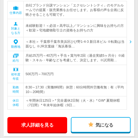
自社ブランド分譲マンション「エクセレントシティ」のモデルル
ームでの提案・販売業務をお任せします。お客様の声を企画に反
仕事内容
映させることも可能です。
未経験歓迎！＜必須＞高卒以上／マンションに興味をお持ちの方
対象と
＜歓迎＞宅地建物取引士の資格をお持ちの方
なる方
＜本社＞ 千葉県千葉市美浜区ひび野1-4-3 新日本ビル ※転勤は当
面なし ※JR京葉線「海浜幕張…
勤務地
月給25万円～40万円＋手当＋賞与年2回（過去実績5ヶ月分）※経
験・スキル・年齢などを考慮して、決定します。※試用期…
給与
500万円～700万円
初年度
年収
8:30～17:30（実働8時間）休憩：60分時間外労働有無：有（平均
勤務
時間
10～20時間）
＜年間休日125日＞* 完全週休2日制（火・水）* GW* 夏期休暇
休日
休暇
（7日間）* 年末年始休暇（9日…
求人詳細を見る
気になる