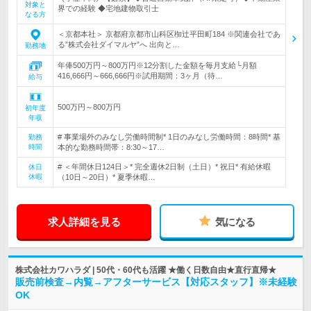
対象と
界での経験 ◆宅地建物取引士
なる方
＜京都本社＞ 京都府京都市山科区椥辻平田町184 ※関連会社であ
る”株式会社ダイマルヤ”へ 出向と…
勤務地
年俸500万円～800万円※12分割した金額を毎月支給└月額
416,666円～666,666円※試用期間：3ヶ月（待…
給与
500万円～800万円
初年度
年収
# 事業場外のみなし労働時間制* 1日のみなし労働時間：8時間* 基
勤務
時間
本的な勤務時間帯：8:30～17…
# ＜年間休日124日＞* 完全週休2日制（土日）* 祝日* 有給休暇
休日
休暇
（10日～20日）* 夏季休暇…
求人詳細を見る
気になる
株式会社カワハラダ | 50代・60代も活躍 ★働く日数自由★直行直帰★
販売前検査→内覧→アフターサービス【対応スタッフ】※未経験
OK