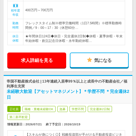
400万円～700万円
初年度
年収
フレックスタイム制※標準労働時間（1日7.5時間）※標準勤務時
勤務
時間
間例／9：00～17：30（休憩60分…
★年間休日124日◆休日・完全週休2日制◆休暇・夏季休暇・年末
休日
休暇
年始休暇・創立記念日休暇・永年勤続休暇…
求人詳細を見る
気になる
帝国不動産株式会社 | 13年連続入居率99％以上と成長中の不動産会社／福
利厚生充実
未経験大歓迎【アセットマネジメント】＊学歴不問 ＊完全週休2
日
正社員
職種・業種未経験OK
急募
学歴不問
完全週休2日制
第二新卒歓迎
情報更新日：2026/07/21
終了予定日：
2026/10/19
【スキルが身につく◎】戦略投資部が手がける不動産投資ビジネ