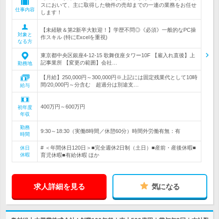
スにおいて、主に取得した物件の売却までの一連の業務をお任せ
仕事内容
します！
【未経験＆第2新卒大歓迎！】学歴不問◎《必須》一般的なPC操
対象と
作スキル (特にExcelを重視)
なる方
東京都中央区銀座4-12-15 歌舞伎座タワー10F 【雇入れ直後】上
記事業所 【変更の範囲】会社…
勤務地
【月給】250,000円～300,000円※上記には固定残業代として10時
間/20,000円～分含む 超過分は別途支…
給与
400万円～600万円
初年度
年収
勤務
9:30～18:30（実働8時間／休憩60分）時間外労働有無：有
時間
# ＜年間休日120日＞■完全週休2日制（土日）■産前・産後休暇■
休日
休暇
育児休暇■有給休暇 ほか
求人詳細を見る
気になる