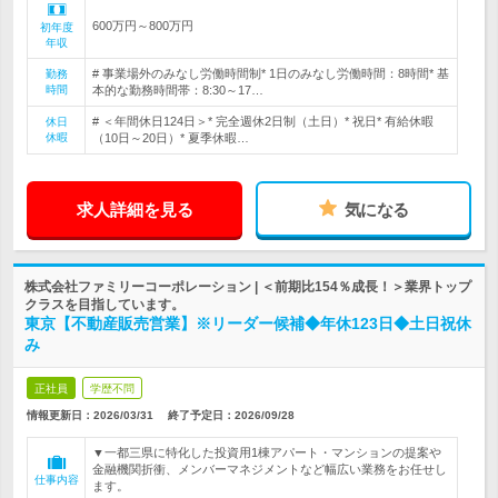
600万円～800万円
初年度
年収
# 事業場外のみなし労働時間制* 1日のみなし労働時間：8時間* 基
勤務
時間
本的な勤務時間帯：8:30～17…
# ＜年間休日124日＞* 完全週休2日制（土日）* 祝日* 有給休暇
休日
休暇
（10日～20日）* 夏季休暇…
求人詳細を見る
気になる
株式会社ファミリーコーポレーション | ＜前期比154％成長！＞業界トップ
クラスを目指しています。
東京【不動産販売営業】※リーダー候補◆年休123日◆土日祝休
み
正社員
学歴不問
情報更新日：2026/03/31
終了予定日：
2026/09/28
▼一都三県に特化した投資用1棟アパート・マンションの提案や
金融機関折衝、メンバーマネジメントなど幅広い業務をお任せし
仕事内容
ます。