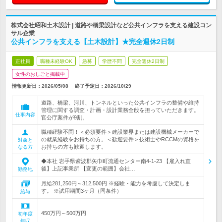
株式会社昭和土木設計 | 道路や橋梁設計など公共インフラを支える建設コン
サル企業
公共インフラを支える【土木設計】★完全週休2日制
正社員
職種未経験OK
急募
学歴不問
完全週休2日制
女性のおしごと掲載中
情報更新日：2026/05/08
終了予定日：
2026/10/29
道路、橋梁、河川、トンネルといった公共インフラの整備や維持
管理に関する調査・計画・設計業務全般を担っていただきます。
仕事内容
官公庁案件が9割。
職種経験不問！＜必須要件＞建設業界または建設機械メーカーで
の就業経験をお持ちの方。＜歓迎要件＞技術士やRCCMの資格を
対象と
お持ちの方も歓迎します。
なる方
◆本社 岩手県紫波郡矢巾町流通センター南4-1-23 【雇入れ直
後】上記事業所 【変更の範囲】会社…
勤務地
月給281,250円～312,500円 ※経験・能力を考慮して決定しま
す。 ※試用期間3ヶ月（同条件）
給与
450万円～500万円
初年度
年収