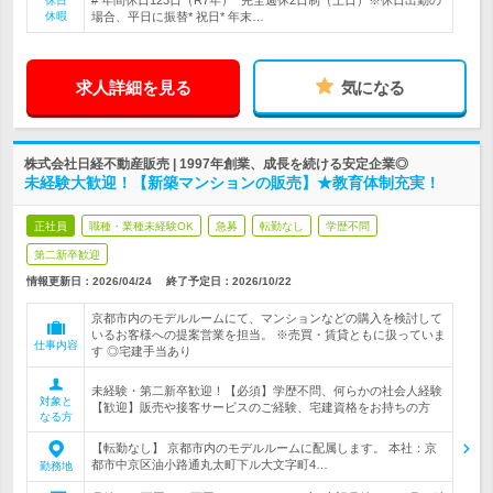
# 年間休日123日（R7年）* 完全週休2日制（土日）※休日出勤の
休日
休暇
場合、平日に振替* 祝日* 年末…
求人詳細を見る
気になる
株式会社日経不動産販売 | 1997年創業、成長を続ける安定企業◎
未経験大歓迎！【新築マンションの販売】★教育体制充実！
正社員
職種・業種未経験OK
急募
転勤なし
学歴不問
第二新卒歓迎
情報更新日：2026/04/24
終了予定日：
2026/10/22
京都市内のモデルルームにて、マンションなどの購入を検討して
いるお客様への提案営業を担当。 ※売買・賃貸ともに扱っていま
仕事内容
す ◎宅建手当あり
未経験・第二新卒歓迎！【必須】学歴不問、何らかの社会人経験
対象と
【歓迎】販売や接客サービスのご経験、宅建資格をお持ちの方
なる方
【転勤なし】 京都市内のモデルルームに配属します。 本社：京
都市中京区油小路通丸太町下ル大文字町4…
勤務地