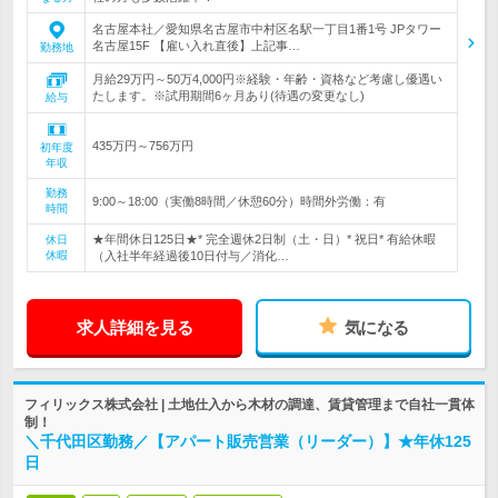
名古屋本社／愛知県名古屋市中村区名駅一丁目1番1号 JPタワー
名古屋15F 【雇い入れ直後】上記事…
勤務地
月給29万円～50万4,000円※経験・年齢・資格など考慮し優遇い
たします。※試用期間6ヶ月あり(待遇の変更なし)
給与
435万円～756万円
初年度
年収
勤務
9:00～18:00（実働8時間／休憩60分）時間外労働：有
時間
★年間休日125日★* 完全週休2日制（土・日）* 祝日* 有給休暇
休日
休暇
（入社半年経過後10日付与／消化…
求人詳細を見る
気になる
フィリックス株式会社 | 土地仕入から木材の調達、賃貸管理まで自社一貫体
制！
＼千代田区勤務／【アパート販売営業（リーダー）】★年休125
日