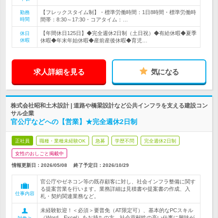
【フレックスタイム制】・標準労働時間：1日8時間・標準労働時
勤務
時間
間帯：8:30～17:30・コアタイム：…
【年間休日125日】◆完全週休2日制（土日祝）◆有給休暇◆夏季
休日
休暇
休暇◆年末年始休暇◆産前産後休暇◆育児…
求人詳細を見る
気になる
株式会社昭和土木設計 | 道路や橋梁設計など公共インフラを支える建設コン
サル企業
官公庁などへの【営業】★完全週休2日制
正社員
職種・業種未経験OK
急募
学歴不問
完全週休2日制
女性のおしごと掲載中
情報更新日：2026/05/08
終了予定日：
2026/10/29
官公庁やゼネコン等の既存顧客に対し、社会インフラ整備に関す
る提案営業を行います。業務詳細は見積書や提案書の作成、入
仕事内容
札・契約関連業務など。
未経験歓迎！＜必須＞要普免（AT限定可）、基本的なPCスキル
（Word、Excel）をお持ちの方。社会貢献性の高い仕事に興味が