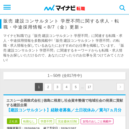
販売 建設コンサルタント 学歴不問に関する求人・転
職・中途採用情報＜8/7（金）更新＞
マイナビ転職では「販売 建設コンサルタント 学歴不問」に関連する転職・求
人・中途採用情報を多数掲載中!「販売 建設コンサルタント 学歴不問」の転
職・求人情報を探しているあなたにおすすめのお仕事を掲載しています。「販
売 建設コンサルタント 学歴不問」に関連するキーワードからも転職・求人情
報をお探しいただけるので、あなたにぴったりのお仕事を見つけてみてくださ
い!
1～50件 (全817件中)
…
1
2
3
4
5
17
エスシー企画株式会社 | 徳島に根差し社会資本整備で地域社会の発展に貢献
する建設企業
【建設コンサルタント】経験者募集／土日祝休み／賞与7ヵ月分
正社員
転勤なし
学歴不問
完全週休2日制
女性のおしごと掲載中
情報更新日：2026/06/16
終了予定日：
2026/12/07