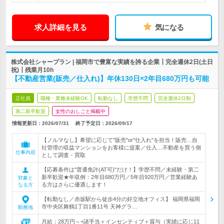
求人詳細を見る
気になる
株式会社シャープラン | 福岡市で豊富な実績を誇る企業┃完全週休2日(土日
祝)┃残業月10h
【不動産営業(販売／仕入れ)】年休130日×2年目680万円も可能
正社員
職種・業種未経験OK
転勤なし
学歴不問
完全週休2日制
第二新卒歓迎
女性のおしごと掲載中
情報更新日：2026/07/31
終了予定日：
2026/09/17
【ノルマなし】希望に応じて"販売"or"仕入れ"を担当！販売…自
社管理の収益マンションをお客様に提案／仕入…不動産を買う側
仕事内容
として調査・買取
【応募条件は"普通免許(AT可)"だけ！】学歴不問／未経験・第二
新卒歓迎★年収例：2年目680万円／5年目920万円／営業経験あ
対象と
る方はさらに優遇します！
なる方
【転勤なし／赤坂駅から徒歩4分の好立地オフィス】 福岡県福岡
市中央区舞鶴1丁目1番11号 天神グラ…
勤務地
月給：28万円～+諸手当＋インセンティブ＋賞与（実績に応じ11