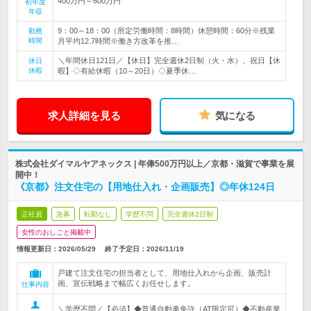
400万円～600万円
初年度
年収
9：00～18：00（所定労働時間：8時間）休憩時間：60分※残業
勤務
時間
月平均12.7時間※働き方改革を推…
＼年間休日121日／【休日】完全週休2日制（火・水）、祝日【休
休日
休暇
暇】◇有給休暇（10～20日）◇夏季休…
求人詳細を見る
気になる
株式会社ダイマルヤアネックス | 年俸500万円以上／京都・滋賀で事業を展
開中！
《京都》注文住宅の【用地仕入れ・企画販売】◎年休124日
正社員
急募
転勤なし
学歴不問
完全週休2日制
女性のおしごと掲載中
情報更新日：2026/05/29
終了予定日：
2026/11/19
戸建て注文住宅の担当者として、用地仕入れから企画、販売計
画、宣伝戦略まで幅広くお任せします。
仕事内容
＼学歴不問／【必須】◆普通自動車免許（AT限定可）◆不動産業