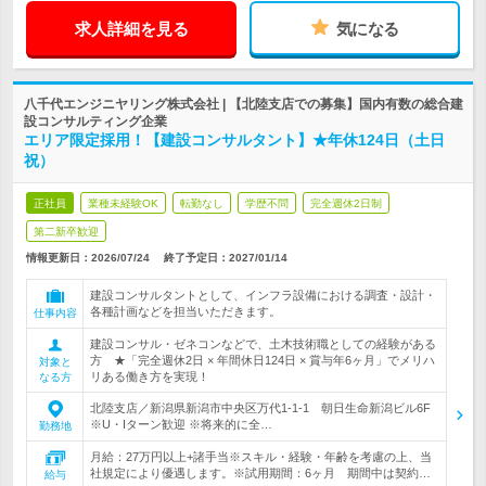
求人詳細を見る
気になる
八千代エンジニヤリング株式会社 | 【北陸支店での募集】国内有数の総合建
設コンサルティング企業
エリア限定採用！【建設コンサルタント】★年休124日（土日
祝）
正社員
業種未経験OK
転勤なし
学歴不問
完全週休2日制
第二新卒歓迎
情報更新日：2026/07/24
終了予定日：
2027/01/14
建設コンサルタントとして、インフラ設備における調査・設計・
各種計画などを担当いただきます。
仕事内容
建設コンサル・ゼネコンなどで、土木技術職としての経験がある
方 ★「完全週休2日 × 年間休日124日 × 賞与年6ヶ月」でメリハ
対象と
リある働き方を実現！
なる方
北陸支店／新潟県新潟市中央区万代1-1-1 朝日生命新潟ビル6F
※U・Iターン歓迎 ※将来的に全…
勤務地
月給：27万円以上+諸手当※スキル・経験・年齢を考慮の上、当
社規定により優遇します。※試用期間：6ヶ月 期間中は契約…
給与