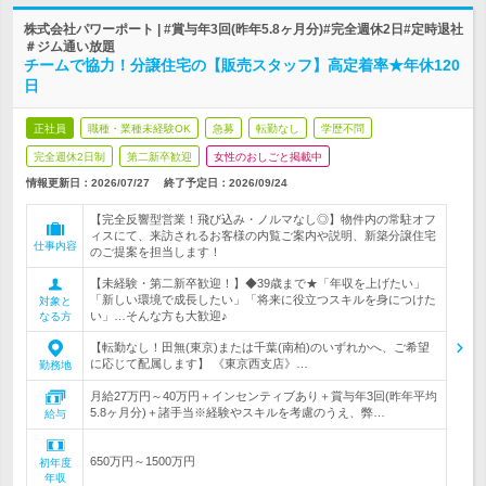
株式会社パワーポート | #賞与年3回(昨年5.8ヶ月分)#完全週休2日#定時退社
＃ジム通い放題
チームで協力！分譲住宅の【販売スタッフ】高定着率★年休120
日
正社員
職種・業種未経験OK
急募
転勤なし
学歴不問
完全週休2日制
第二新卒歓迎
女性のおしごと掲載中
情報更新日：2026/07/27
終了予定日：
2026/09/24
【完全反響型営業！飛び込み・ノルマなし◎】物件内の常駐オフ
ィスにて、来訪されるお客様の内覧ご案内や説明、新築分譲住宅
仕事内容
のご提案を担当します！
【未経験・第二新卒歓迎！】◆39歳まで★「年収を上げたい」
「新しい環境で成長したい」「将来に役立つスキルを身につけた
対象と
い」…そんな方も大歓迎♪
なる方
【転勤なし！田無(東京)または千葉(南柏)のいずれかへ、ご希望
に応じて配属します】 《東京西支店》…
勤務地
月給27万円～40万円＋インセンティブあり＋賞与年3回(昨年平均
5.8ヶ月分)＋諸手当※経験やスキルを考慮のうえ、弊…
給与
650万円～1500万円
初年度
年収