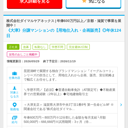
求人詳細を見る
気になる
株式会社ダイマルヤアネックス | 年俸600万円以上／京都・滋賀で事業を展
開中！
《大津》分譲マンションの【用地仕入れ・企画販売】◎年休124
日
正社員
急募
転勤なし
学歴不問
完全週休2日制
女性のおしごと掲載中
情報更新日：2026/05/29
終了予定日：
2026/11/19
琵琶湖畔で展開する独自ブランドマンション『イーグルコート』
シリーズの担当として、用地仕入れから企画、販売、宣伝戦略ま
仕事内容
で幅広くお任せします。
＼学歴不問／【必須】◆普通自動車免許（AT限定可）◆不動産業
対象と
界での営業経験（2年以上）◆宅地建物取引士
なる方
＜大津支店＞ 滋賀県大津市中央3丁目1番8号 第一生命ビル9F ※
関連会社である”株式会社ダイマル…
勤務地
年俸600万円～800万円※12分割した金額を毎月支給└月額
500,000円～666,666円※試用期間：3ヶ月（待…
給与