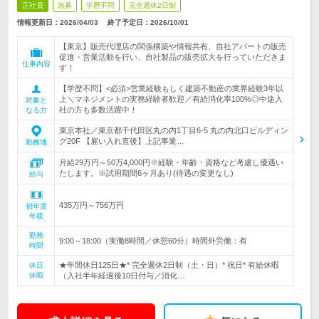
正社員
急募
学歴不問
完全週休2日制
情報更新日：2026/04/03
終了予定日：
2026/10/01
【東京】販売代理店の関係構築や情報共有、自社アパートの販売
促進・営業活動を行い、自社製品の販売拡大を行っていただきま
仕事内容
す！
【学歴不問】<必須>営業経験もしく建築不動産の業界経験3年以
上＼マネジメントの実務経験者歓迎／有給消化率100%◎中途入
対象と
社の方も多数活躍中！
なる方
東京本社／東京都千代田区丸の内1丁目6‐5 丸の内北口ビルディン
グ20F 【雇い入れ直後】上記事業…
勤務地
月給29万円～50万4,000円※経験・年齢・資格など考慮し優遇い
たします。※試用期間6ヶ月あり(待遇の変更なし)
給与
435万円～756万円
初年度
年収
勤務
9:00～18:00（実働8時間／休憩60分）時間外労働：有
時間
★年間休日125日★* 完全週休2日制（土・日）* 祝日* 有給休暇
休日
休暇
（入社半年経過後10日付与／消化…