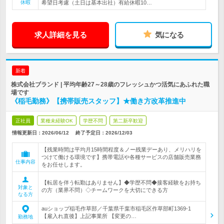
休暇
希望日考慮（土日は基本出社）有給休暇10…
求人詳細を見る
気になる
新着
株式会社ブランド | 平均年齢27～28歳のフレッシュかつ活気にあふれた職
場です
《稲毛勤務》【携帯販売スタッフ】★働き方改革推進中
正社員
業種未経験OK
学歴不問
第二新卒歓迎
情報更新日：2026/06/12
終了予定日：
2026/12/03
【残業時間は平均月15時間程度＆ノー残業デーあり、メリハリを
つけて働ける環境です】携帯電話や各種サービスの店舗販売業務
仕事内容
をお任せします。
【転居を伴う転勤はありません】◆学歴不問◆接客経験をお持ち
対象と
の方（業界不問）◇チームワークを大切にできる方
なる方
auショップ稲毛作草部／千葉県千葉市稲毛区作草部町1369-1
【雇入れ直後】上記事業所 【変更の…
勤務地