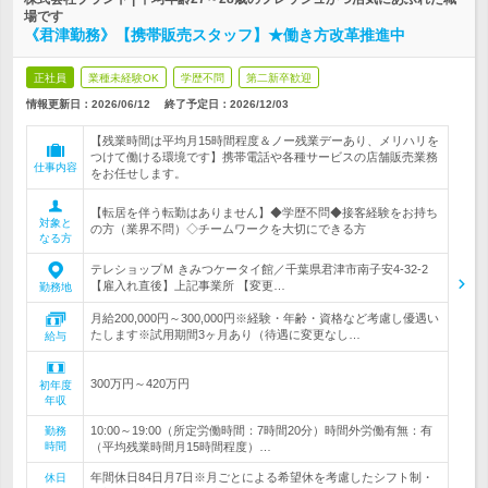
場です
《君津勤務》【携帯販売スタッフ】★働き方改革推進中
正社員
業種未経験OK
学歴不問
第二新卒歓迎
情報更新日：2026/06/12
終了予定日：
2026/12/03
【残業時間は平均月15時間程度＆ノー残業デーあり、メリハリを
つけて働ける環境です】携帯電話や各種サービスの店舗販売業務
仕事内容
をお任せします。
【転居を伴う転勤はありません】◆学歴不問◆接客経験をお持ち
対象と
の方（業界不問）◇チームワークを大切にできる方
なる方
テレショップＭ きみつケータイ館／千葉県君津市南子安4-32-2
【雇入れ直後】上記事業所 【変更…
勤務地
月給200,000円～300,000円※経験・年齢・資格など考慮し優遇い
たします※試用期間3ヶ月あり（待遇に変更なし…
給与
300万円～420万円
初年度
年収
10:00～19:00（所定労働時間：7時間20分）時間外労働有無：有
勤務
時間
（平均残業時間月15時間程度）…
年間休日84日月7日※月ごとによる希望休を考慮したシフト制・
休日