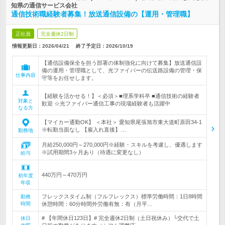
知県の通信サービス会社
通信技術職経験者募集！放送通信設備の【運用・管理職】
正社員
完全週休2日制
情報更新日：2026/04/21
終了予定日：
2026/10/19
【通信設備保全を担う部署の体制強化に向けて募集】放送通信設
備の運用・管理職として、光ファイバーの伝送路設備の管理・保
仕事内容
守等をお任せします。
【経験を活かせる！】＜必須＞■理系学科卒 ■通信技術の経験者
対象と
歓迎 ☆光ファイバー通信工事の現場経験者も活躍中
なる方
【マイカー通勤OK】 ＜本社＞ 愛知県尾張旭市東大道町原田34-1
※転勤当面なし 【雇入れ直後】…
勤務地
月給250,000円～270,000円※経験・スキルを考慮し、優遇します
※試用期間3ヶ月あり（待遇に変更なし）
給与
440万円～470万円
初年度
年収
フレックスタイム制（フルフレックス）標準労働時間：1日8時間
勤務
時間
休憩時間：60分時間外労働有無：有（月平…
# 【年間休日123日】# 完全週休2日制（土日祝休み）└交代で土
休日