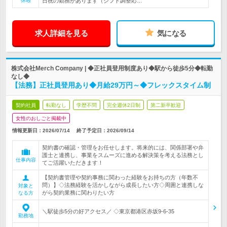
休暇
日祝の勤務があります（シフト調整応…
求人詳細を見る
気になる
株式会社Merch Company | ◆正社員登用制度あり◆駅から徒歩5分◆転勤
なし◆
【法務】正社員登用あり◆月給29万円～◆フレックスタイム制
契約社員
転勤なし
学歴不問
完全週休2日制
第二新卒歓迎
女性のおしごと掲載中
情報更新日：2026/07/14
終了予定日：
2026/09/14
契約書の確認・管理をお任せします。将来的には、関係部署や弁
護士と連携し、事業をスムーズに進める解決策を考える法務とし
仕事内容
てご活躍いただきます！
【契約書管理や契約事務に関わった経験をお持ちの方（年数不
問）】◇法務経験を活かしながら成長したい方◇周囲と連携しな
対象と
がら契約業務に関わりたい方
なる方
＼駅徒歩5分の好アクセス／ ◇東京都港区赤坂9-6-35
勤務地