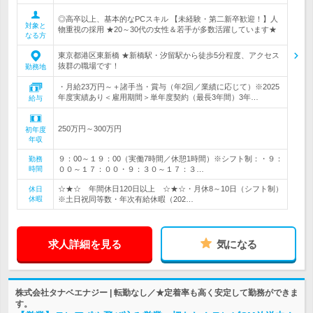
◎高卒以上、基本的なPCスキル 【未経験・第二新卒歓迎！】人
対象と
物重視の採用 ★20～30代の女性＆若手が多数活躍しています★
なる方
東京都港区東新橋 ★新橋駅・汐留駅から徒歩5分程度、アクセス
抜群の職場です！
勤務地
・月給23万円～＋諸手当・賞与（年2回／業績に応じて）※2025
年度実績あり＜雇用期間＞単年度契約（最長3年間）3年…
給与
250万円～300万円
初年度
年収
９：00～１９：00（実働7時間／休憩1時間）※シフト制：・９：
勤務
時間
００～１７：００・９：３０～１７：３…
☆★☆ 年間休日120日以上 ☆★☆・月休8～10日（シフト制）
休日
休暇
※土日祝同等数・年次有給休暇（202…
求人詳細を見る
気になる
株式会社タナベエナジー | 転勤なし／★定着率も高く安定して勤務ができま
す。