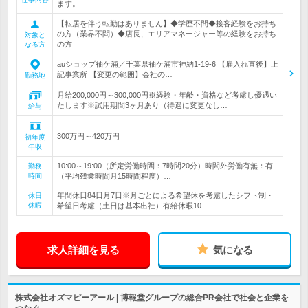
ます。
【転居を伴う転勤はありません】◆学歴不問◆接客経験をお持ち
の方（業界不問）◆店長、エリアマネージャー等の経験をお持ち
対象と
の方
なる方
auショップ袖ケ浦／千葉県袖ケ浦市神納1-19-6 【雇入れ直後】上
記事業所 【変更の範囲】会社の…
勤務地
月給200,000円～300,000円※経験・年齢・資格など考慮し優遇い
たします※試用期間3ヶ月あり（待遇に変更なし…
給与
300万円～420万円
初年度
年収
10:00～19:00（所定労働時間：7時間20分）時間外労働有無：有
勤務
時間
（平均残業時間月15時間程度）…
年間休日84日月7日※月ごとによる希望休を考慮したシフト制・
休日
休暇
希望日考慮（土日は基本出社）有給休暇10…
求人詳細を見る
気になる
株式会社オズマピーアール | 博報堂グループの総合PR会社で社会と企業を