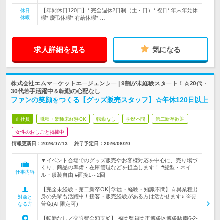
【年間休日120日】* 完全週休2日制（土・日）* 祝日* 年末年始休
休日
休暇
暇* 慶弔休暇* 有給休暇* …
求人詳細を見る
気になる
株式会社エムマーケットエージェンシー | 9割が未経験スタート！☆20代・
30代若手活躍中＆転勤の心配なし
ファンの笑顔をつくる【グッズ販売スタッフ】☆年休120日以上
正社員
職種・業種未経験OK
転勤なし
学歴不問
第二新卒歓迎
女性のおしごと掲載中
情報更新日：2026/07/13
終了予定日：
2026/08/20
▼イベント会場でのグッズ販売やお客様対応を中心に、売り場づ
くり、商品の準備・在庫管理などを担当します！ #髪型・ネイ
仕事内容
ル・服装自由 #面接1～2回
【完全未経験・第二新卒OK│学歴・経験・知識不問】☆異業種出
身の先輩も活躍中！接客・販売経験がある方は活かせます♪ ※要
対象と
普免(AT限定可)
なる方
【転勤なし／交通費全額支給】 福岡県福岡市博多区博多駅南6-2-