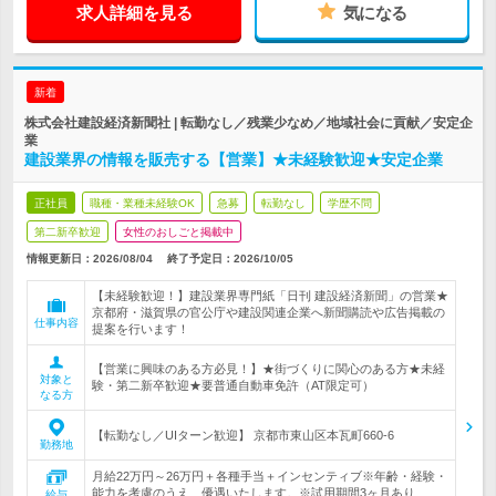
求人詳細を見る
気になる
新着
株式会社建設経済新聞社 | 転勤なし／残業少なめ／地域社会に貢献／安定企
業
建設業界の情報を販売する【営業】★未経験歓迎★安定企業
正社員
職種・業種未経験OK
急募
転勤なし
学歴不問
第二新卒歓迎
女性のおしごと掲載中
情報更新日：2026/08/04
終了予定日：
2026/10/05
【未経験歓迎！】建設業界専門紙「日刊 建設経済新聞」の営業★
京都府・滋賀県の官公庁や建設関連企業へ新聞購読や広告掲載の
仕事内容
提案を行います！
【営業に興味のある方必見！】★街づくりに関心のある方★未経
対象と
験・第二新卒歓迎★要普通自動車免許（AT限定可）
なる方
【転勤なし／UIターン歓迎】 京都市東山区本瓦町660-6
勤務地
月給22万円～26万円＋各種手当＋インセンティブ※年齢・経験・
能力を考慮のうえ、優遇いたします。※試用期間3ヶ月あり…
給与