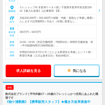
なる方
テレショップＭ 木更津ケータイ館／千葉県木更津市長須賀328-
10 【雇入れ直後】上記事業所 【変…
勤務地
月給200,000円～300,000円※経験・年齢・資格など考慮し優遇い
たします※試用期間3ヶ月あり（待遇に変更なし…
給与
300万円～420万円
初年度
年収
10:00～19:00（所定労働時間：7時間20分）時間外労働有無：有
勤務
時間
（平均残業時間月15時間程度）…
年間休日84日月7日※月ごとによる希望休を考慮したシフト制・
休日
休暇
希望日考慮（土日は基本出社）有給休暇10…
求人詳細を見る
気になる
新着
株式会社ブランド | 平均年齢27～28歳のフレッシュかつ活気にあふれた職
場です
《袖ケ浦勤務》【携帯販売スタッフ】★働き方改革推進中