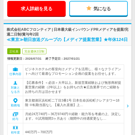
求人詳細を見る
気になる
株式会社ABCフロンティア | 日本最大級インバウンドPRメディアを提案/完
週二日制/賞与年2回
≪東京≫朝日放送グループの【メディア提案営業】★年休124日
正社員
完全週休2日制
情報更新日：2026/07/31
終了予定日：
2027/01/21
ビジネスホテルの客室向けメディアを活用し、様々なクライアン
トへ向けて最適なプロモーション企画の提案をお任せします。
仕事内容
【応募条件】＜必須＞大卒以上。新規営業経験および無形商材提
案営業の経験（2年以上）をお持ちの方★広告業界でのご経験を
対象と
お持ちの方は活かせます
なる方
東京都港区浜松町二丁目3番1号 日本生命浜松町クレアタワー18
階 ※転勤当面なし 【雇入れ直後】上…
勤務地
月給24万740円～36万9740円※経験・能力等を考慮の上、決定し
ます。※試用期間3ヶ月あり（期間中の待遇変更なし…
給与
440万円～700万円
初年度