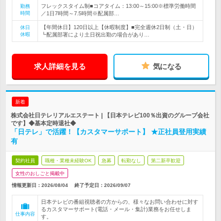
フレックスタイム制■コアタイム：13:00～15:00※標準労働時間
勤務
時間
／1日7時間～7.5時間※配属部…
【年間休日】120日以上【休暇制度】■完全週休2日制（土・日）
休日
休暇
┗配属部署により土日祝出勤の場合があり…
求人詳細を見る
気になる
新着
株式会社日テレリアルエステート | 【日本テレビ100％出資のグループ会社
です】◆基本定時退社◆
「日テレ」で活躍！【カスタマーサポート】 ★正社員登用実績
有
契約社員
職種・業種未経験OK
急募
転勤なし
第二新卒歓迎
女性のおしごと掲載中
情報更新日：2026/08/04
終了予定日：
2026/09/07
日本テレビの番組視聴者の方からの、様々なお問い合わせに対す
るカスタマーサポート(電話・メール・集計)業務をお任せしま
仕事内容
す。