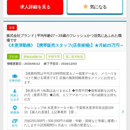
求人詳細を見る
気になる
新着
株式会社ブランド | 平均年齢27～28歳のフレッシュかつ活気にあふれた職
場です
《木更津勤務》【携帯販売スタッフ(店長候補)】★月給25万円～
正社員
業種未経験OK
学歴不問
第二新卒歓迎
情報更新日：2026/06/12
終了予定日：
2026/12/03
【残業時間は平均月15時間程度＆ノー残業デーあり、メリハリを
つけて働ける環境です】店舗の施策戦略業務をメインにお任せし
仕事内容
ます。
【転居を伴う転勤はありません】◆学歴不問◆接客経験をお持ち
の方（業界不問）◆店長、エリアマネージャー等の経験をお持ち
対象と
の方
なる方
テレショップＭ 木更津ケータイ館／千葉県木更津市長須賀328-
10 【雇入れ直後】上記事業所 【変…
勤務地
月給250,000円～500,000円※経験・年齢・資格など考慮し優遇い
たします※試用期間3ヶ月あり（待遇の変更なし…
給与