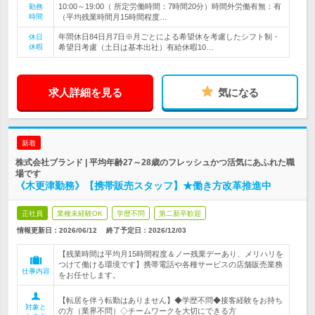
10:00～19:00（ 所定労働時間：7時間20分）時間外労働有無：有
勤務
時間
（平均残業時間月15時間程度…
年間休日84日月7日※月ごとによる希望休を考慮したシフト制・
休日
休暇
希望日考慮（土日は基本出社）有給休暇10…
求人詳細を見る
気になる
新着
株式会社ブランド | 平均年齢27～28歳のフレッシュかつ活気にあふれた職
場です
《木更津勤務》【携帯販売スタッフ】★働き方改革推進中
正社員
業種未経験OK
学歴不問
第二新卒歓迎
情報更新日：2026/06/12
終了予定日：
2026/12/03
【残業時間は平均月15時間程度＆ノー残業デーあり、メリハリを
つけて働ける環境です】携帯電話や各種サービスの店舗販売業務
仕事内容
をお任せします。
【転居を伴う転勤はありません】◆学歴不問◆接客経験をお持ち
対象と
の方（業界不問）◇チームワークを大切にできる方