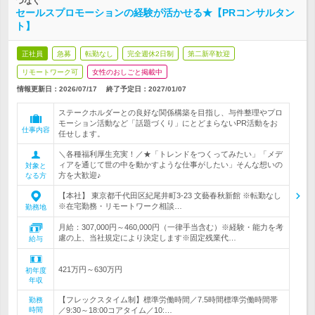
つなぐ
セールスプロモーションの経験が活かせる★【PRコンサルタン
ト】
正社員
急募
転勤なし
完全週休2日制
第二新卒歓迎
リモートワーク可
女性のおしごと掲載中
情報更新日：2026/07/17
終了予定日：
2027/01/07
ステークホルダーとの良好な関係構築を目指し、与件整理やプロ
モーション活動など「話題づくり」にとどまらないPR活動をお
仕事内容
任せします。
＼各種福利厚生充実！／★「トレンドをつくってみたい」「メデ
ィアを通じて世の中を動かすような仕事がしたい」そんな想いの
対象と
方を大歓迎♪
なる方
【本社】 東京都千代田区紀尾井町3-23 文藝春秋新館 ※転勤なし
※在宅勤務・リモートワーク相談…
勤務地
月給：307,000円～460,000円（一律手当含む）※経験・能力を考
慮の上、当社規定により決定します※固定残業代…
給与
421万円～630万円
初年度
年収
【フレックスタイム制】標準労働時間／7.5時間標準労働時間帯
勤務
時間
／9:30～18:00コアタイム／10:…