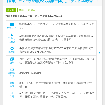
【営業】テレアポや飛び込み営業一切なし！テレビCM放送中！
正社員
急募
転勤なし
情報更新日：2026/07/21
終了予定日：
2027/01/11
転勤基本なし！住宅リフォームの営業業務を担当していただきま
す。
仕事内容
■業種職種未経験者歓迎■学歴不問■第二新卒歓迎《必須条件》■
対象と
普通自動車第一種免許お持ちの方（AT限定可）
なる方
◆彦根店 滋賀県彦根市日夏町1776-76 ◆東近江店 滋賀県東近江
市伊庭町282-1 ◆近江八幡…
勤務地
月給：238,700円※上記には固定残業代として40時間/55,000円含
む 超過分は別途支給※経験・年齢・能力を考…
給与
340万円～520万円
初年度
年収
8:30～17:30（所定労働時間：8時間）休憩時間：60分時間外労
勤務
時間
働：有
■週休2日制（水曜・祝日・その他）※シフト休日：月8～12日程
休日
休暇
度└ 日曜は店舗休業日ですが、従業員の…