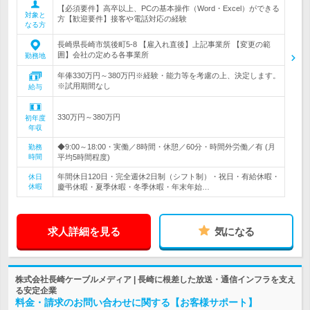
【必須要件】高卒以上、PCの基本操作（Word・Excel）ができる
対象と
方【歓迎要件】接客や電話対応の経験
なる方
長崎県長崎市筑後町5-8 【雇入れ直後】上記事業所 【変更の範
囲】会社の定める各事業所
勤務地
年俸330万円～380万円※経験・能力等を考慮の上、決定します。
※試用期間なし
給与
330万円～380万円
初年度
年収
◆9:00～18:00・実働／8時間・休憩／60分・時間外労働／有 (月
勤務
時間
平均5時間程度)
年間休日120日・完全週休2日制（シフト制）・祝日・有給休暇・
休日
休暇
慶弔休暇・夏季休暇・冬季休暇・年末年始…
求人詳細を見る
気になる
株式会社長崎ケーブルメディア | 長崎に根差した放送・通信インフラを支え
る安定企業
料金・請求のお問い合わせに関する【お客様サポート】