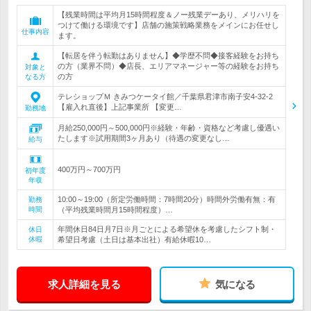
【残業時間は平均月15時間程度＆ノー残業デーあり、メリハリを
つけて働ける環境です】店舗の施策戦略業務をメインにお任せし
仕事内容
ます。
【転居を伴う転勤はありません】◆学歴不問◆接客経験をお持ち
の方（業界不問）◆店長、エリアマネージャー等の経験をお持ち
対象と
の方
なる方
テレショップＭ きみつケータイ館／千葉県君津市南子安4-32-2
【雇入れ直後】上記事業所 【変更…
勤務地
月給250,000円～500,000円※経験・年齢・資格など考慮し優遇い
たします※試用期間3ヶ月あり（待遇の変更なし…
給与
400万円～700万円
初年度
年収
10:00～19:00（所定労働時間：7時間20分）時間外労働有無：有
勤務
時間
（平均残業時間月15時間程度）…
年間休日84日月7日※月ごとによる希望休を考慮したシフト制・
休日
休暇
希望日考慮（土日は基本出社）有給休暇10…
求人詳細を見る
気になる