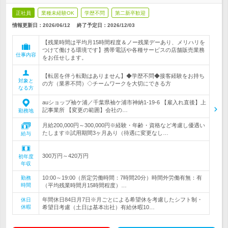
正社員
業種未経験OK
学歴不問
第二新卒歓迎
情報更新日：2026/06/12
終了予定日：
2026/12/03
【残業時間は平均月15時間程度＆ノー残業デーあり、メリハリを
つけて働ける環境です】携帯電話や各種サービスの店舗販売業務
仕事内容
をお任せします。
【転居を伴う転勤はありません】◆学歴不問◆接客経験をお持ち
対象と
の方（業界不問）◇チームワークを大切にできる方
なる方
auショップ袖ケ浦／千葉県袖ケ浦市神納1-19-6 【雇入れ直後】上
記事業所 【変更の範囲】会社の…
勤務地
月給200,000円～300,000円※経験・年齢・資格など考慮し優遇い
たします※試用期間3ヶ月あり（待遇に変更なし…
給与
300万円～420万円
初年度
年収
10:00～19:00（所定労働時間：7時間20分）時間外労働有無：有
勤務
時間
（平均残業時間月15時間程度）…
年間休日84日月7日※月ごとによる希望休を考慮したシフト制・
休日
休暇
希望日考慮（土日は基本出社）有給休暇10…