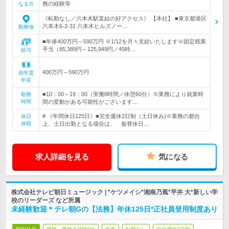
務の経験等
なる方
《転勤なし／六本木駅直結の好アクセス》 【本社】 ■東京都港区
六本木6-2-31 六本木ヒルズノー…
勤務地
■年俸400万円～590万円 ※1/12を月々支給いたします※固定残業
手当（85,389円～125,949円／45時…
給与
400万円～590万円
初年度
年収
■10：00～19：00（実働8時間／休憩60分）※業務により就業時
勤務
時間
間の変動がある可能性がございます…
# 《年間休日125日》■完全週休2日制（土日休み)※業務の都合
休日
休暇
上、土日出勤となる場合は、 振替休日…
求人詳細を見る
気になる
株式会社テレビ朝日ミュージック | *ケツメイシ*湘南乃風*平井 大*新しい学
校のリーダーズ など所属
未経験歓迎＊テレ朝Gの【法務】年休125日*正社員登用制度あり