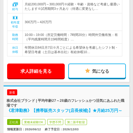
月給200,000円～300,000円※経験・年齢・資格など考慮し優遇い
たします※試用期間3ヶ月あり（待遇に変更なし…
給与
300万円～420万円
初年度
年収
10:00～19:00（所定労働時間：7時間20分）時間外労働有無：有
勤務
時間
（平均残業時間月15時間程度）…
年間休日84日月7日※月ごとによる希望休を考慮したシフト制・
休日
休暇
希望日考慮（土日は基本出社）有給休暇10…
求人詳細を見る
気になる
新着
株式会社ブランド | 平均年齢27～28歳のフレッシュかつ活気にあふれた職
場です
《君津勤務》【携帯販売スタッフ(店長候補)】★月給25万円～
正社員
業種未経験OK
学歴不問
第二新卒歓迎
情報更新日：2026/06/12
終了予定日：
2026/12/03