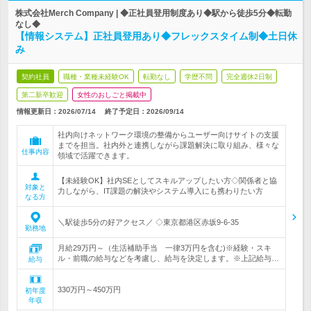
株式会社Merch Company | ◆正社員登用制度あり◆駅から徒歩5分◆転勤
なし◆
【情報システム】正社員登用あり◆フレックスタイム制◆土日休
み
契約社員
職種・業種未経験OK
転勤なし
学歴不問
完全週休2日制
第二新卒歓迎
女性のおしごと掲載中
情報更新日：2026/07/14
終了予定日：
2026/09/14
社内向けネットワーク環境の整備からユーザー向けサイトの支援
までを担当。社内外と連携しながら課題解決に取り組み、様々な
仕事内容
領域で活躍できます。
【未経験OK】社内SEとしてスキルアップしたい方◇関係者と協
対象と
力しながら、IT課題の解決やシステム導入にも携わりたい方
なる方
＼駅徒歩5分の好アクセス／ ◇東京都港区赤坂9-6-35
勤務地
月給29万円～（生活補助手当 一律3万円を含む)※経験・スキ
ル・前職の給与などを考慮し、給与を決定します。※上記給与…
給与
330万円～450万円
初年度
年収