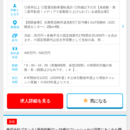
◎高卒以上 ◎普通自動車運転免許 ◎35歳以下の方【未経験・第
対象と
二新卒歓迎！メディアで多数取り上げられている成長企業】
なる方
【関西倉庫】 兵庫県尼崎市道意町6丁目79番1 GLP尼崎III（D2C
物流センター）1階or4階…
勤務地
月給：30万円＋各種手当※固定残業代17時間分30,000円～を含み
ます。※固定残業代は自主学習費として支給の為、実…
給与
400万円～500万円
初年度
年収
* 9：00～18：00（実働8時間、休憩1時間）※時間外労働の有
勤務
時間
無：有（残業は少なめです。）# 【…
# 年間休日122日（2026年度）# 公休日数前年度より増加チャレ
休日
休暇
ンジ実施！※2023年度よりスタ…
求人詳細を見る
気になる
新着
株式会社ブランド | 平均年齢27～28歳のフレッシュかつ活気にあふれた職