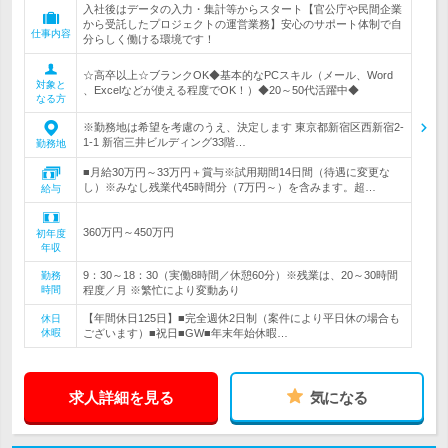
入社後はデータの入力・集計等からスタート【官公庁や民間企業
から受託したプロジェクトの運営業務】安心のサポート体制で自
仕事内容
分らしく働ける環境です！
☆高卒以上☆ブランクOK◆基本的なPCスキル（メール、Word
対象と
、Excelなどが使える程度でOK！）◆20～50代活躍中◆
なる方
※勤務地は希望を考慮のうえ、決定します 東京都新宿区西新宿2-
1-1 新宿三井ビルディング33階…
勤務地
■月給30万円～33万円＋賞与※試用期間14日間（待遇に変更な
し）※みなし残業代45時間分（7万円～）を含みます。超…
給与
360万円～450万円
初年度
年収
9：30～18：30（実働8時間／休憩60分）※残業は、20～30時間
勤務
時間
程度／月 ※繁忙により変動あり
【年間休日125日】■完全週休2日制（案件により平日休の場合も
休日
休暇
ございます）■祝日■GW■年末年始休暇…
求人詳細を見る
気になる