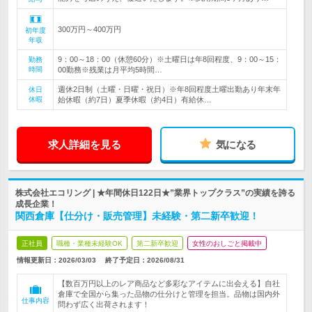
300万円～400万円
初年度
年収
9：00～18：00（休憩60分）※土曜日は年8回程度、9：00～15：
勤務
時間
00勤務※残業は月平均5時間…
週休2日制（土曜・日曜・祝日）※年8回程度土曜出勤あり年末年
休日
休暇
始休暇（約7日）夏季休暇（約4日）有給休…
求人詳細を見る
気になる
株式会社エコリング | ★年間休日122日★”業界トップクラス”の実績を誇る
成長企業！
関西倉庫【仕分け・販売管理】未経験・第二新卒歓迎！
正社員
職種・業種未経験OK
第二新卒歓迎
女性のおしごと掲載中
情報更新日：2026/03/03
終了予定日：
2026/08/31
【数百万円以上のレア商品など多彩なアイテムに出会える】自社
倉庫で全国から集った品物の仕分けと管理を担当。品物は国内外
仕事内容
問わず広く出荷されます！