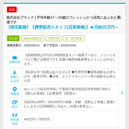
新着
株式会社ブランド | 平均年齢27～28歳のフレッシュかつ活気にあふれた職
場です
《稲毛勤務》【携帯販売スタッフ(店長候補)】★月給25万円～
正社員
業種未経験OK
学歴不問
第二新卒歓迎
情報更新日：2026/06/12
終了予定日：
2026/12/03
【残業時間は平均月15時間程度＆ノー残業デーあり、メリハリを
つけて働ける環境です】店舗の施策戦略業務をメインにお任せし
仕事内容
ます。
【転居を伴う転勤はありません】◆学歴不問◆接客経験をお持ち
の方（業界不問）◆店長、エリアマネージャー等の経験をお持ち
対象と
の方
なる方
auショップ稲毛作草部／千葉県千葉市稲毛区作草部町1369-1
【雇入れ直後】上記事業所 【変更の…
勤務地
月給250,000円～500,000円※経験・年齢・資格など考慮し優遇い
たします※試用期間3ヶ月あり（待遇の変更なし…
給与
400万円～700万円
初年度
年収