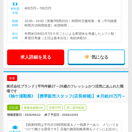
400万円～700万円
初年度
年収
10:00～19:00（実働7時間20分）時間外労働有無：有（平均残業
勤務
時間
時間月15時間程度）休憩時間：…
年間休日84日月7日※月ごとによる希望休を考慮したシフト制・
休日
休暇
希望日考慮（土日は基本出社）有給休暇10…
求人詳細を見る
気になる
新着
株式会社ブランド | 平均年齢27～28歳のフレッシュかつ活気にあふれた職
場です
《袖ケ浦勤務》【携帯販売スタッフ(店長候補)】★月給20万円～
正社員
業種未経験OK
学歴不問
第二新卒歓迎
情報更新日：2026/06/12
終了予定日：
2026/12/03
【残業時間は平均月15時間程度＆ノー残業デーあり、メリハリを
つけて働ける環境です】店舗の施策戦略業務をメインにお任せし
仕事内容