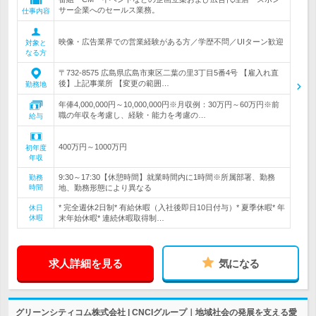
サー企業へのセールス業務。
仕事内容
映像・広告業界での営業経験がある方／学歴不問／UIターン歓迎
対象と
なる方
〒732-8575 広島県広島市東区二葉の里3丁目5番4号 【雇入れ直
後】上記事業所 【変更の範囲…
勤務地
年俸4,000,000円～10,000,000円※月収例：30万円～60万円※前
職の年収を考慮し、経験・能力を考慮の…
給与
400万円～1000万円
初年度
年収
9:30～17:30【休憩時間】就業時間内に1時間※所属部署、勤務
勤務
時間
地、勤務形態により異なる
* 完全週休2日制* 有給休暇（入社後即日10日付与）* 夏季休暇* 年
休日
休暇
末年始休暇* 連続休暇取得制…
求人詳細を見る
気になる
グリーンシティコム株式会社 | CNCIグループ｜地域社会の発展を支える愛