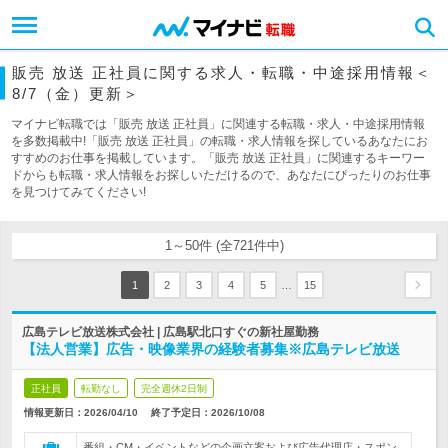
販売 放送 正社員に関する求人・転職・中途採用情報＜
8/7（金）更新＞
マイナビ転職では「販売 放送 正社員」に関連する転職・求人・中途採用情報
を多数掲載中!「販売 放送 正社員」の転職・求人情報を探しているあなたにお
すすめのお仕事を掲載しています。「販売 放送 正社員」に関連するキーワー
ドからも転職・求人情報をお探しいただけるので、あなたにぴったりのお仕事
を見つけてみてください!
1～50件 (全721件中)
…
1
2
3
4
5
15
広島テレビ放送株式会社 | 広島駅北口すぐの新社屋勤務
【法人営業】広告・映像業界の経験者募集※広島テレビ放送
正社員
転勤なし
完全週休2日制
情報更新日：2026/04/10
終了予定日：
2026/10/08
番組・CM・イベントなどの企画立案および広告代理店・スポン