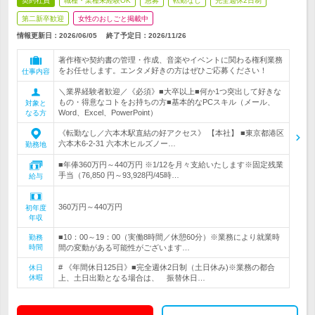
契約社員
職種・業種未経験OK
急募
転勤なし
完全週休2日制
第二新卒歓迎
女性のおしごと掲載中
情報更新日：2026/06/05
終了予定日：
2026/11/26
著作権や契約書の管理・作成、音楽やイベントに関わる権利業務
をお任せします。エンタメ好きの方はぜひご応募ください！
仕事内容
＼業界経験者歓迎／《必須》■大卒以上■何か1つ突出して好きな
もの・得意なコトをお持ちの方■基本的なPCスキル（メール、
対象と
Word、Excel、PowerPoint）
なる方
《転勤なし／六本木駅直結の好アクセス》 【本社】 ■東京都港区
六本木6-2-31 六本木ヒルズノー…
勤務地
■年俸360万円～440万円 ※1/12を月々支給いたします※固定残業
手当（76,850 円～93,928円/45時…
給与
360万円～440万円
初年度
年収
■10：00～19：00（実働8時間／休憩60分）※業務により就業時
勤務
時間
間の変動がある可能性がございます…
# 《年間休日125日》■完全週休2日制（土日休み)※業務の都合
休日
休暇
上、土日出勤となる場合は、 振替休日…