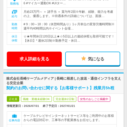
6 #マイカー通勤OK #UIター…
勤務地
月給23万円～ ＋ 諸手当 ＋ 賞与年2回※年齢、経験、能力を考慮
の上、優遇します。※待遇条件の詳細については、面接…
給与
# 9：00～18：00（休憩時間あり）1ヶ月単位の変形労働時間制※
勤務
時間
週平均40時間以内※イベント会場…
☆★年間休日120日以上★☆5日以上の連続休暇も取得可能です！
休日
休暇
【休日】* 週休2日制※勤務予定・休日…
求人詳細を見る
気になる
株式会社長崎ケーブルメディア | 長崎に根差した放送・通信インフラを支え
る安定企業
契約のお問い合わせに関する【お客様サポート】残業月5h程
正社員
職種・業種未経験OK
完全週休2日制
女性のおしごと掲載中
情報更新日：2026/07/31
終了予定日：
2027/01/21
ケーブルテレビやインターネットサービス等をご利用中のお客様
からの電話対応や、工事等の手配業務をお任せします。
仕事内容