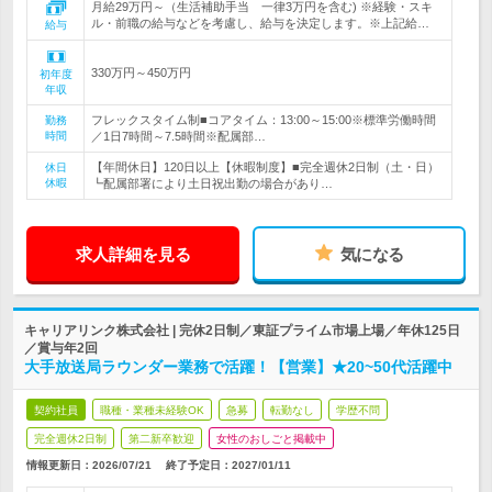
月給29万円～（生活補助手当 一律3万円を含む) ※経験・スキ
ル・前職の給与などを考慮し、給与を決定します。※上記給…
給与
330万円～450万円
初年度
年収
フレックスタイム制■コアタイム：13:00～15:00※標準労働時間
勤務
時間
／1日7時間～7.5時間※配属部…
【年間休日】120日以上【休暇制度】■完全週休2日制（土・日）
休日
休暇
┗配属部署により土日祝出勤の場合があり…
求人詳細を見る
気になる
キャリアリンク株式会社 | 完休2日制／東証プライム市場上場／年休125日
／賞与年2回
大手放送局ラウンダー業務で活躍！【営業】★20~50代活躍中
契約社員
職種・業種未経験OK
急募
転勤なし
学歴不問
完全週休2日制
第二新卒歓迎
女性のおしごと掲載中
情報更新日：2026/07/21
終了予定日：
2027/01/11