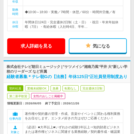
年収
勤務
◆10:00～18:00・実働／7時間・休憩／60分・時間外労働／有
時間
年間休日124日・完全週休2日制（土・日） ・祝日・年末年始休
休日
休暇
暇（7日）・有給休暇（入社時4日、半年…
求人詳細を見る
気になる
株式会社テレビ朝日ミュージック | *ケツメイシ*湘南乃風*平井 大*新しい学
校のリーダーズ など所属
経験者募集＊テレ朝Gの【法務】年休125日*正社員登用制度あり
契約社員
業種未経験OK
急募
転勤なし
完全週休2日制
第二新卒歓迎
女性のおしごと掲載中
情報更新日：2026/06/05
終了予定日：
2026/11/26
著作権や契約書の管理・作成、音楽やイベントに関わる権利業務
をお任せします。エンタメ好きの方はぜひご応募ください！
仕事内容
《必須》■大卒以上■いずれかの経験1年以上⇒知的財産ビジネス
または著作権ビジネスに関連する業務経験／契約書作成・確認業
対象と