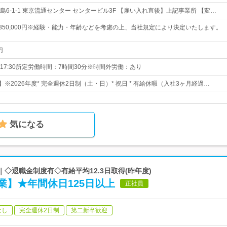
6-1-1 東京流通センター センタービル3F 【雇い入れ直後】上記事業所 【変…
円～350,000円※経験・能力・年齢などを考慮の上、当社規定により決定いたします。
円
～17:30所定労働時間：7時間30分※時間外労働：あり
】※2026年度* 完全週休2日制（土・日）* 祝日 * 有給休暇（入社3ヶ月経過…
気になる
ープ｜◇退職金制度有◇有給平均12.3日取得(昨年度)
業】★年間休日125日以上
正社員
なし
完全週休2日制
第二新卒歓迎