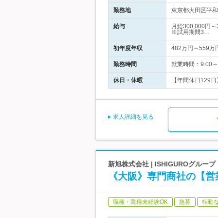
勤務地
東京都大田区平和島
給与
月給300,000
※試用期間3…
初年度年収
482万円～559万
勤務時間
就業時間：9:00
休日・休暇
【年間休日129日
求人詳細を見る
新旭株式会社 | ISHIGUROグル
《大阪》専門商社の【営
職種・業種未経験OK
急募
転勤