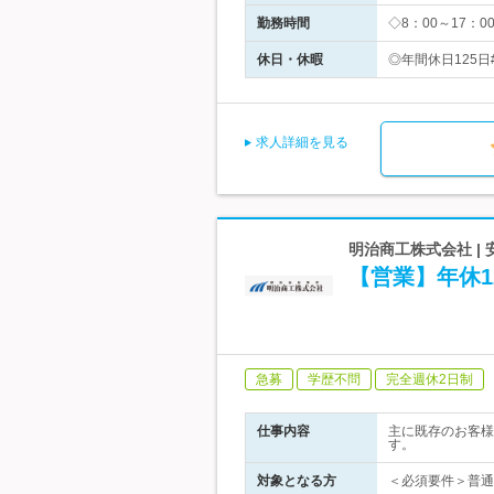
勤務時間
◇8：00～17：0
休日・休暇
◎年間休日125日
求人詳細を見る
明治商工株式会社 |
【営業】年休1
急募
学歴不問
完全週休2日制
仕事内容
主に既存のお客様
す。
対象となる方
＜必須要件＞普通