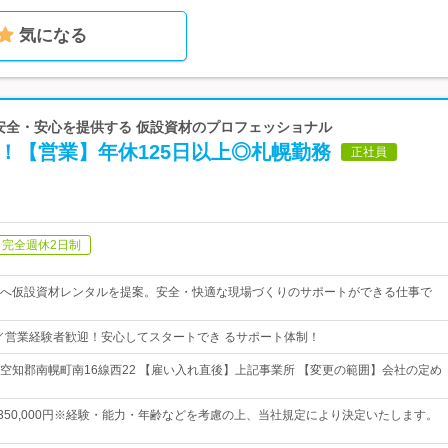
気になる
 安全・安心を提供する 仮設資材のプロフェッショナル
！【営業】年休125日以上◎札幌勤務
正社員
完全週休2日制
へ仮設資材レンタルを提案。安全・快適な現場づくりのサポートができる仕事で
／営業経験者歓迎！安心してスタートでき るサポート体制！
空知郡南幌町南16線西22 【雇い入れ直後】上記事業所 【変更の範囲】会社の定め
円～350,000円※経験・能力・年齢などを考慮の上、当社規定により決定いたします。