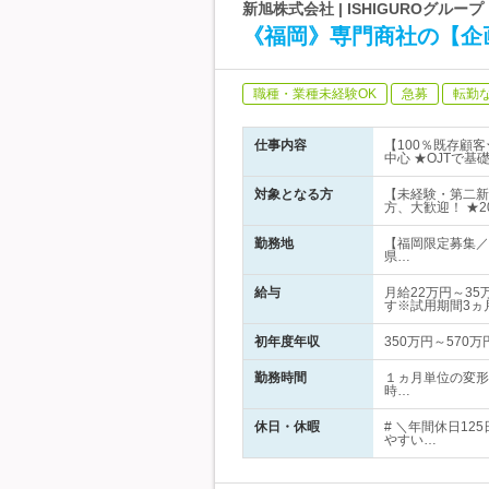
新旭株式会社 | ISHIGUROグル
《福岡》専門商社の【企
職種・業種未経験OK
急募
転勤
仕事内容
【100％既存顧
中心 ★OJTで
対象となる方
【未経験・第二新
方、大歓迎！ ★
勤務地
【福岡限定募集／
県…
給与
月給22万円～3
す※試用期間3ヵ
初年度年収
350万円～570万
勤務時間
１ヵ月単位の変形
時…
休日・休暇
# ＼年間休日1
やすい…