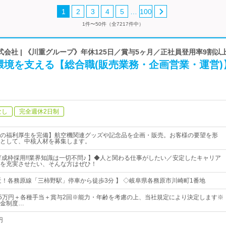
…
1
2
3
4
5
100
1件〜50件（全7217件中）
会社 | 《川重グループ》年休125日／賞与5ヶ月／正社員登用率9割以
環境を支える【総合職(販売業務・企画営業・運営)
なし
完全週休2日制
の福利厚生を完備】航空機関連グッズや記念品を企画・販売。お客様の要望を形
として、中核人材を募集します。
育成枠採用!!業界知識は一切不問♪ 】◆人と関わる仕事がしたい／安定したキャリア
を充実させたい、そんな方はぜひ！
近！各務原線「三柿野駅」停車から徒歩3分 】 ◇岐阜県各務原市川崎町1番地
35万円＋各種手当＋賞与2回※能力・年齢を考慮の上、当社規定により決定します※
金制度…
円