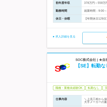
初年度年収
378万円～559万
勤務時間
就業時間：9:00
休日・休暇
【年間休日129日
求人詳細を見る
SOC株式会社 | 
【SE】転勤な
職種・業種未経験OK
転勤なし
仕事内容
＼上流工程から保
大手メーカーの案