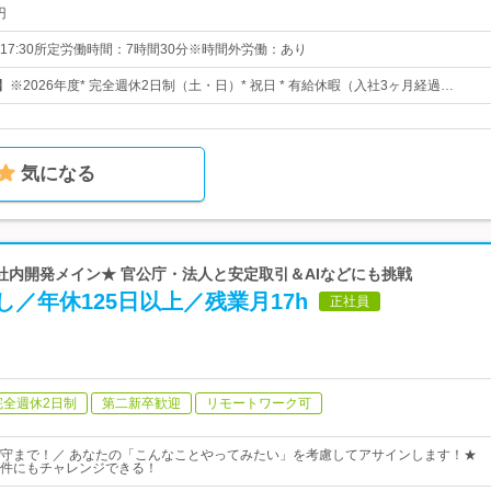
円
～17:30所定労働時間：7時間30分※時間外労働：あり
】※2026年度* 完全週休2日制（土・日）* 祝日 * 有給休暇（入社3ヶ月経過…
気になる
★自社内開発メイン★ 官公庁・法人と安定取引＆AIなどにも挑戦
し／年休125日以上／残業月17h
正社員
完全週休2日制
第二新卒歓迎
リモートワーク可
守まで！／ あなたの「こんなことやってみたい」を考慮してアサインします！★
件にもチャレンジできる！