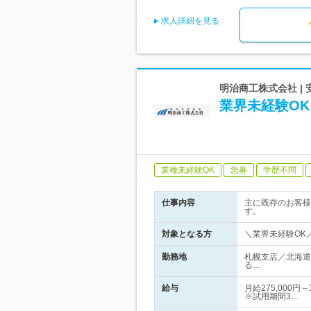
求人詳細を見る
明治商工株式会社 |
業界未経験OK
業種未経験OK
急募
学歴不問
仕事内容
主に既存のお客様
す。
対象となる方
＼業界未経験OK
勤務地
札幌支店／北海道
る…
給与
月給275,000
※試用期間3…