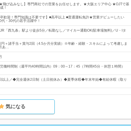
客★飛び込みなし】専門商社での営業をお任せします。★大阪エリア中心 ★OJTで基
成！
卒歓迎！専門知識は不要です】■高卒以上 ■普通運転免許★営業デビューしたい
20代・30代の若手活躍中！
JR「西九条」駅より徒歩5分／転勤なし／マイカー通勤OK(駐車場無料)／U・Iタ
5万円＋諸手当＋賞与2回（4.5か月分実績）※年齢・経験・スキルによって考慮しま
月あ…
円
労働時間制（週平均40時間以内）09：00～17：45（7時間45分・休憩１時間）
25日以上／◆完全週休2日制（土日祝休み）◆夏季休暇◆年末年始◆有給休暇（取り
気になる