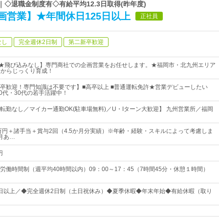
ープ｜◇退職金制度有◇有給平均12.3日取得(昨年度)
画営業】★年間休日125日以上
正社員
なし
完全週休2日制
第二新卒歓迎
客★飛び込みなし】専門商社での企画営業をお任せします。★福岡市・北九州エリア
基礎からじっくり育成！
卒歓迎！専門知識は不要です】■高卒以上 ■普通運転免許★営業デビューしたい
20代・30代の若手活躍中！
転勤なし／マイカー通勤OK(駐車場無料)／U・Iターン大歓迎】 九州営業所／福岡
5万円＋諸手当＋賞与2回（4.5か月分実績）※年齢・経験・スキルによって考慮しま
月あ…
円
労働時間制（週平均40時間以内）09：00～17：45（7時間45分・休憩１時間）
25日以上／◆完全週休2日制（土日祝休み）◆夏季休暇◆年末年始◆有給休暇（取り