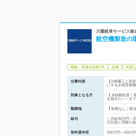
川重岐阜サービス株式
航空機製造の
職種・業種未経験OK
急募
転勤
仕事内容
【川崎重工と同等
にする企画営業職
対象となる方
【 未経験歓迎｜
を築きたい／オフ
勤務地
【 転勤なし｜駅
給与
◇月給30万円～
正社員と同様の賃
初年度年収
500万円～600万