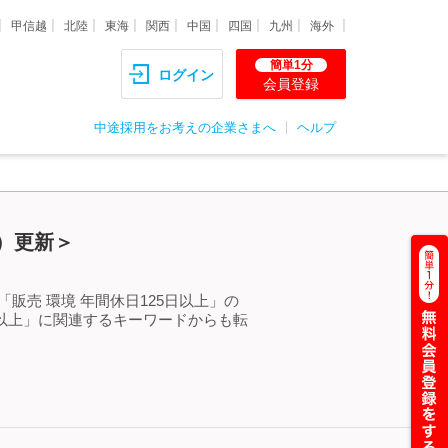
甲信越
北陸
東海
関西
中国
四国
九州
海外
簡単1分
ログイン
会員登録
中途採用をお考えの企業さまへ
ヘルプ
金）更新＞
販売 環境 年間休日125日以上」の
日以上」に関連するキーワードからも転