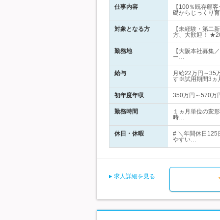
仕事内容
【100％既存顧
礎からじっくり育
対象となる方
【未経験・第二新
方、大歓迎！ ★
勤務地
【大阪本社募集／
ー…
給与
月給22万円～3
す※試用期間3ヵ
初年度年収
350万円～570万
勤務時間
１ヵ月単位の変形
時…
休日・休暇
# ＼年間休日1
やすい…
求人詳細を見る