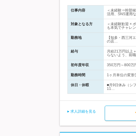
仕事内容
＜未経験⇒幹部候
活用、SNS運用
対象となる方
＜未経験歓迎 ×
も本気でチャレン
勤務地
【知多・西三河エ
の店…
給与
月給21万円以上
らないよう、前職
初年度年収
350万円～800万
勤務時間
1ヶ月単位の変形労
休日・休暇
■月9日休み（シ
11…
求人詳細を見る