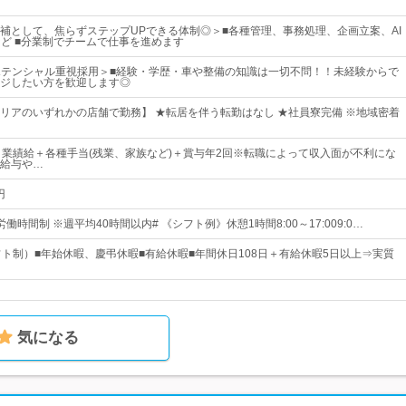
補として、焦らずステップUPできる体制◎＞■各種管理、事務処理、企画立案、AI
など ■分業制でチームで仕事を進めます
 ポテンシャル重視採用＞■経験・学歴・車や整備の知識は一切不問！！未経験からで
ジしたい方を歓迎します◎
リアのいずれかの店舗で勤務】 ★転居を伴う転勤はなし ★社員寮完備 ※地域密着
＋業績給＋各種手当(残業、家族など)＋賞与年2回※転職によって収入面が不利にな
給与や…
円
働時間制 ※週平均40時間以内# 《シフト例》休憩1時間8:00～17:009:0…
フト制）■年始休暇、慶弔休暇■有給休暇■年間休日108日＋有給休暇5日以上⇒実質
気になる