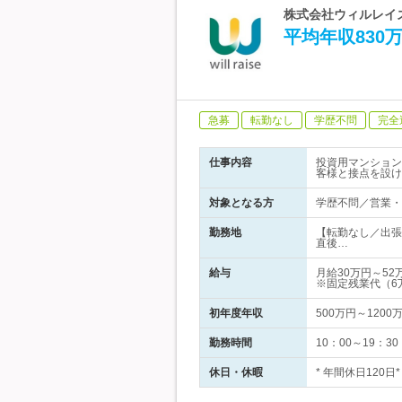
株式会社ウィルレイ
平均年収830
急募
転勤なし
学歴不問
完全
仕事内容
投資用マンション
客様と接点を設け
対象となる方
学歴不問／営業・
勤務地
【転勤なし／出張
直後…
給与
月給30万円～5
※固定残業代（6
初年度年収
500万円～1200
勤務時間
10：00～19：
休日・休暇
* 年間休日120