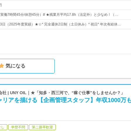
円
0（実働7時間45分/休憩45分）# ★残業月平均17.8h（法定外）と少なめ！（…
23日（2025年度実績）★☆* 完全週休2日制（土日休み）* 祝日* 年次有給休…
気になる
社 | UNY OIL｜★「知多・西三河で、“稼ぐ仕事”をしませんか？」
ャリアを描ける【企画管理スタッフ】年収1000万
なし
学歴不問
第二新卒歓迎