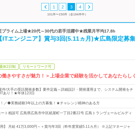
1
2
3
4
101件〜150件（全194件中）
証プライム上場★20代～30代の若手活躍中★残業月平均17.8h
ITエンジニア】賞与3回(5.11ヵ月)★広島限定募
週休2日制
リモートワーク可
抜群の働きやすさが魅力！＞上場企業で経験を活かしてあなたらし
案件/大手の受託開発多数】要件定義～詳細設計・開発運用まで、システム開発をチ
Tあり！★年休123日
迎！／◆実務経験3年以上の方募集！★チャレンジ精神のある方
モート相談可 広島県広島市中区紙屋町一丁目2番22号 広島トランヴェールビルディ
】 月給 41万3,000円～＋賞与年3回（昨年度実績5.11カ月） ※上記マネージャ