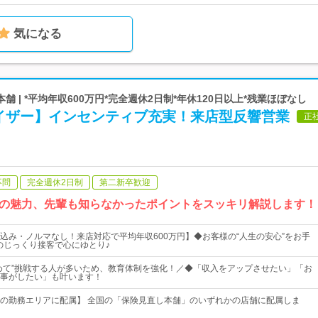
気になる
 | *平均年収600万円*完全週休2日制*年休120日以上*残業ほぼなし
イザー】インセンティブ充実！来店型反響営業
正
不問
完全週休2日制
第二新卒歓迎
の魅力、先輩も知らなかったポイントをスッキリ解説します！
込み・ノルマなし！来店対応で平均年収600万円】◆お客様の“人生の安心”をお手
組のじっくり接客で心にゆとり♪
めて”挑戦する人が多いため、教育体制を強化！／◆「収入をアップさせたい」「お
事がしたい」も叶います！
の勤務エリアに配属】 全国の「保険見直し本舗」のいずれかの店舗に配属しま