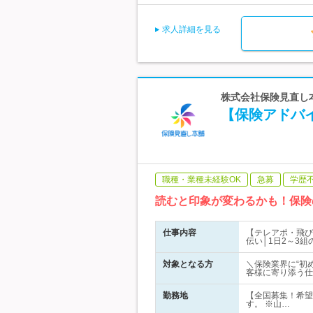
求人詳細を見る
株式会社保険見直し本舗
【保険アドバ
職種・業種未経験OK
急募
学歴
読むと印象が変わるかも！保険
仕事内容
【テレアポ・飛び
伝い│1日2～3
対象となる方
＼保険業界に“初
客様に寄り添う仕
勤務地
【全国募集！希望
す。 ※山…