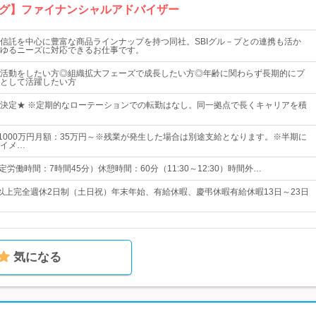
グ】ファイナンシャルアドバイザー
信託を中心に豊富な商品ラインナップを持つ同社。SBIグル－プとの連携も活か
ゆるニーズに対応できるお仕事です。
活動をしたい方◎組織拡大フェーズで成長したい方◎年齢に関わらず長期的にプ
として活躍したい方
決定★ ※定期的なローテーションでの転勤はなし。同一拠点で長くキャリアを積
～1000万円月額：35万円～※残業が発生した場合は別途支給となります。※半期に
イメ…
 （所定労働時間：7時間45分）休憩時間：60分（11:30～12:30）時間外…
0日以上完全週休2日制（土日祝）年末年始、有給休暇、慶弔休暇有給休暇13日～23日
気になる