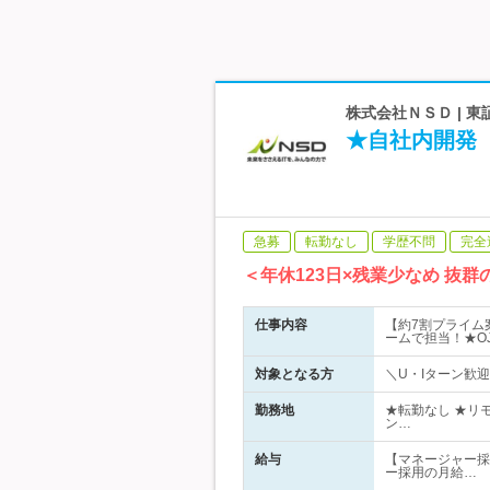
株式会社ＮＳＤ | 東
★自社内開発【
急募
転勤なし
学歴不問
完全
＜年休123日×残業少なめ 
仕事内容
【約7割プライム
ームで担当！★OJ
対象となる方
＼U・Iターン歓
勤務地
★転勤なし ★リ
ン…
給与
【マネージャー採用
ー採用の月給…