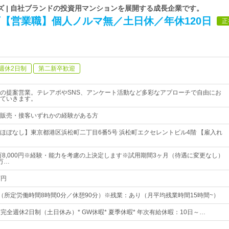
ズ | 自社ブランドの投資用マンションを展開する成長企業です。
万【営業職】個人ノルマ無／土日休／年休120日
正
週休2日制
第二新卒歓迎
の提案営業。テレアポやSNS、アンケート活動など多彩なアプローチで自由にお
ていきます。
販売・接客いずれかの経験がある方
ほぼなし】東京都港区浜松町二丁目6番5号 浜松町エクセレントビル4階 【雇入れ
2万8,000円※経験・能力を考慮の上決定します※試用期間3ヶ月（待遇に変更なし）
万…
万円
30（所定労働時間8時間0分／休憩90分）※残業：あり（月平均残業時間15時間~）
日* 完全週休2日制（土日休み）* GW休暇* 夏季休暇* 年次有給休暇：10日～…