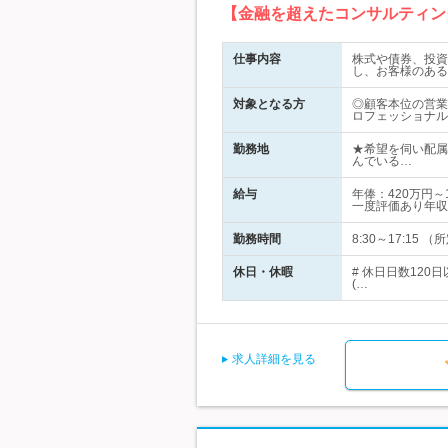
【金融を超えたコンサルティン
仕事内容
株式や債券、投資
し、お客様のある
対象となる方
◎顧客本位の営業
ロフェッショナル
勤務地
★希望を伺い配属
んでいる…
給与
年俸：420万円
一度評価あり年収
勤務時間
8:30～17:15
休日・休暇
# 休日日数12
(…
求人詳細を見る