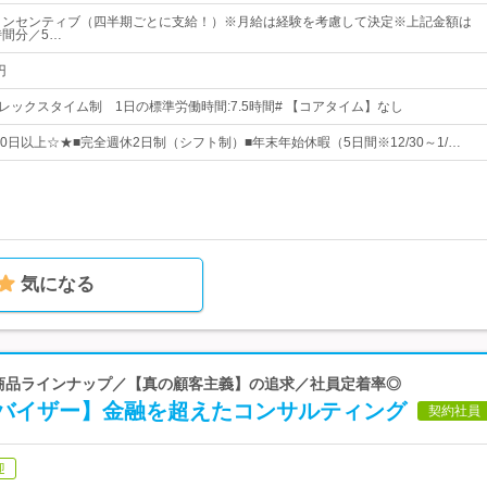
インセンティブ（四半期ごとに支給！）※月給は経験を考慮して決定※上記金額は
時間分／5…
円
レックスタイム制 1日の標準労働時間:7.5時間# 【コアタイム】なし
20日以上☆★■完全週休2日制（シフト制）■年末年始休暇（5日間※12/30～1/…
気になる
富な商品ラインナップ／【真の顧客主義】の追求／社員定着率◎
バイザー】金融を超えたコンサルティング
契約社員
迎