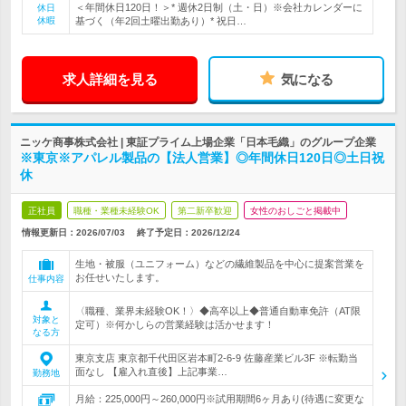
＜年間休日120日！＞* 週休2日制（土・日）※会社カレンダーに
休日
休暇
基づく（年2回土曜出勤あり）* 祝日…
求人詳細を見る
気になる
ニッケ商事株式会社 | 東証プライム上場企業「日本毛織」のグループ企業
※東京※アパレル製品の【法人営業】◎年間休日120日◎土日祝
休
正社員
職種・業種未経験OK
第二新卒歓迎
女性のおしごと掲載中
情報更新日：2026/07/03
終了予定日：
2026/12/24
生地・被服（ユニフォーム）などの繊維製品を中心に提案営業を
お任せいたします。
仕事内容
〈職種、業界未経験OK！〉◆高卒以上◆普通自動車免許（AT限
対象と
定可）※何かしらの営業経験は活かせます！
なる方
東京支店 東京都千代田区岩本町2-6-9 佐藤産業ビル3F ※転勤当
面なし 【雇入れ直後】上記事業…
勤務地
月給：225,000円～260,000円※試用期間6ヶ月あり(待遇に変更な