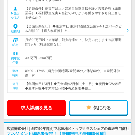
【必須条件】高専卒以上／普通自動車運転免許／営業経験（繊維
業界）★福利厚生充実★当社でやりがいも働きやすさも向上させ
対象と
ませんか？
なる方
【当面転勤なし】 ◆東京本社 東京都港区芝公園2-4-1 芝パークビ
ルA館12F 【雇入れ直後】上…
勤務地
月給22万円以上※年齢、能力考慮の上、決定いたします※試用期
間3ヶ月（待遇変動なし）
給与
300万円～600万円
初年度
年収
09:00～17:45（所定労働時間7時間45分／休憩60分）※時間外労
勤務
時間
働：有
【年間休日123日】◆完全週休2日制（土・日）◆祝日◆GW休暇
休日
休暇
◆夏季休暇◆年末年始休暇◆有給休暇◆慶…
求人詳細を見る
気になる
広撚株式会社 | 創立90年超えで北陸地区トップクラスシェアの繊維専門商社
マネジメント経験者限定！【管理部門の管理職候補】