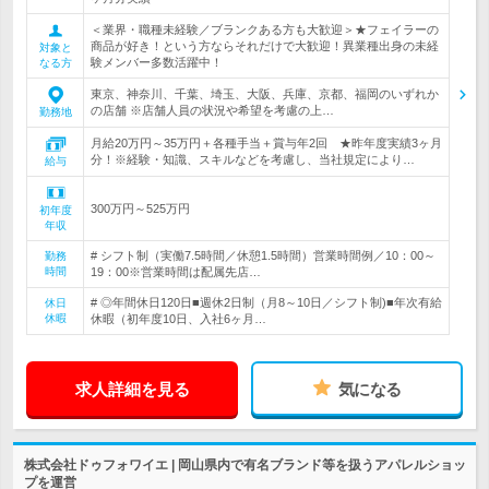
＜業界・職種未経験／ブランクある方も大歓迎＞★フェイラーの
商品が好き！という方ならそれだけで大歓迎！異業種出身の未経
対象と
験メンバー多数活躍中！
なる方
東京、神奈川、千葉、埼玉、大阪、兵庫、京都、福岡のいずれか
の店舗 ※店舗人員の状況や希望を考慮の上…
勤務地
月給20万円～35万円＋各種手当＋賞与年2回 ★昨年度実績3ヶ月
分！※経験・知識、スキルなどを考慮し、当社規定により…
給与
300万円～525万円
初年度
年収
# シフト制（実働7.5時間／休憩1.5時間）営業時間例／10：00～
勤務
時間
19：00※営業時間は配属先店…
# ◎年間休日120日■週休2日制（月8～10日／シフト制)■年次有給
休日
休暇
休暇（初年度10日、入社6ヶ月…
求人詳細を見る
気になる
株式会社ドゥフォワイエ | 岡山県内で有名ブランド等を扱うアパレルショッ
プを運営