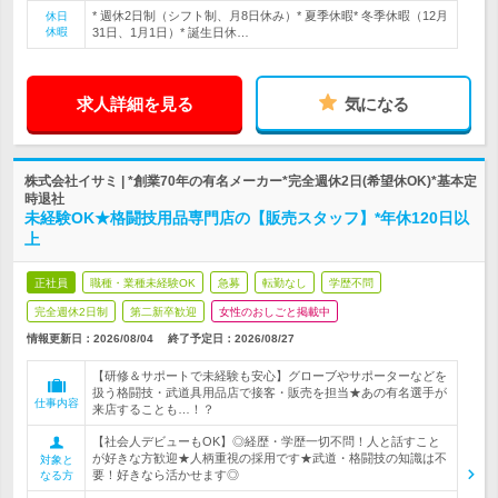
* 週休2日制（シフト制、月8日休み）* 夏季休暇* 冬季休暇（12月
休日
休暇
31日、1月1日）* 誕生日休…
求人詳細を見る
気になる
株式会社イサミ | *創業70年の有名メーカー*完全週休2日(希望休OK)*基本定
時退社
未経験OK★格闘技用品専門店の【販売スタッフ】*年休120日以
上
正社員
職種・業種未経験OK
急募
転勤なし
学歴不問
完全週休2日制
第二新卒歓迎
女性のおしごと掲載中
情報更新日：2026/08/04
終了予定日：
2026/08/27
【研修＆サポートで未経験も安心】グローブやサポーターなどを
扱う格闘技・武道具用品店で接客・販売を担当★あの有名選手が
仕事内容
来店することも…！？
【社会人デビューもOK】◎経歴・学歴一切不問！人と話すこと
が好きな方歓迎★人柄重視の採用です★武道・格闘技の知識は不
対象と
要！好きなら活かせます◎
なる方