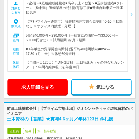
＜必須＞■経編編成経験者■高卒以上＜歓迎＞■玉掛技能者■クレ
ーン（5t未満）運転業務の特別教育修了者■普通自動車第一種運
対象と
転免許
なる方
【本社/マイカー通勤可】 福井県福井市川合鷲塚町40-10 ※転勤
なし ※オフィス内禁煙・分煙 【…
勤務地
月給240,000円～290,000円（一律支給の職能手当33,000円～
50,000円含む）※試用期間3か月（期間…
給与
# 1年単位の変形労働時間制 (週平均40時間以内)■8:45～
勤務
時間
17:30（月～金）※休憩60分※時…
【年間休日123日】* 週休2日制 土日祝休み（その他会社カレン
休日
休暇
ダー）* 年間有給休暇（初年度10日…
求人詳細を見る
気になる
前田工繊株式会社 | 【プライム市場上場】ジオシンセティック環境資材のパ
イオニア
土木資材の【営業】★賞与4.6ヶ月／年休123日 @札幌
正社員
急募
第二新卒歓迎
情報更新日：2026/05/08
終了予定日：
2026/10/29