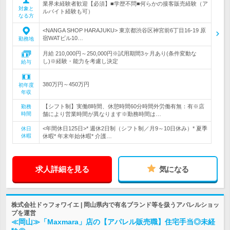
業界未経験者歓迎【必須】■学歴不問■何らかの接客販売経験（ア
対象と
ルバイト経験も可）
なる方
<NANGA SHOP HARAJUKU> 東京都渋谷区神宮前6丁目16-19 原
宿WATビル10…
勤務地
月給 210,000円～250,000円※試用期間3ヶ月あり(条件変動な
し)※経験・能力を考慮し決定
給与
380万円～450万円
初年度
年収
【シフト制】実働8時間、休憩時間60分時間外労働有無：有※店
勤務
時間
舗により営業時間が異なります※勤務時間は…
<年間休日125日>* 週休2日制（シフト制／月9～10日休み）* 夏季
休日
休暇
休暇* 年末年始休暇* 介護…
求人詳細を見る
気になる
株式会社ドゥフォワイエ | 岡山県内で有名ブランド等を扱うアパレルショッ
プを運営
≪岡山≫「Maxmara」店の【アパレル販売職】住宅手当◎未経