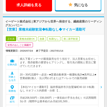
求人詳細を見る
気になる
イーゲート株式会社 | 東アジアから世界へ発信する、繊維産業のリーディン
グカンパニー
【営業】業種未経験歓迎◆転勤なし◆マイカー通勤可
正社員
業種未経験OK
急募
転勤なし
第二新卒歓迎
女性のおしごと掲載中
情報更新日：2026/07/24
終了予定日：
2027/01/14
婦人下着インナーの製造販売を行う当社で、法人営業をお任せし
ます。既存顧客の要望をヒアリングし、取引先の開拓と受注に繋
仕事内容
げていただきます。
20～30代活躍中＜必須＞■普通自動車第一種運転免許■高卒以上■
対象と
営業経験(個人・法人問わず)またはアパレルでの販売経験
なる方
【本社/マイカー通勤可】 福井県福井市川合鷲塚町40-10 ※転勤
なし ※オフィス内禁煙・分煙 【…
勤務地
月給208,500円～338,000円（一律支給の手当を含む）※試用期間
3か月（期間中は基本給のみ月給181,500…
給与