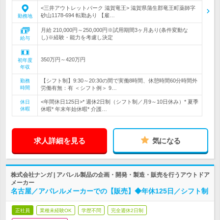
<三井アウトレットパーク 滋賀竜王> 滋賀県蒲生郡竜王町薬師字
砂山1178-694 転勤あり 【雇…
勤務地
月給 210,000円～250,000円※試用期間3ヶ月あり(条件変動な
し)※経験・能力を考慮し決定
給与
350万円～420万円
初年度
年収
【シフト制】9:30～20:30の間で実働8時間、休憩時間60分時間外
勤務
時間
労働有無：有 ＜シフト例＞ 9…
<年間休日125日>* 週休2日制（シフト制／月9～10日休み）* 夏季
休日
休暇
休暇* 年末年始休暇* 介護…
求人詳細を見る
気になる
株式会社ナンガ | アパレル製品の企画・開発・製造・販売を行うアウトドア
メーカー
名古屋／アパレルメーカーでの【販売】◆年休125日／シフト制
正社員
業種未経験OK
学歴不問
完全週休2日制