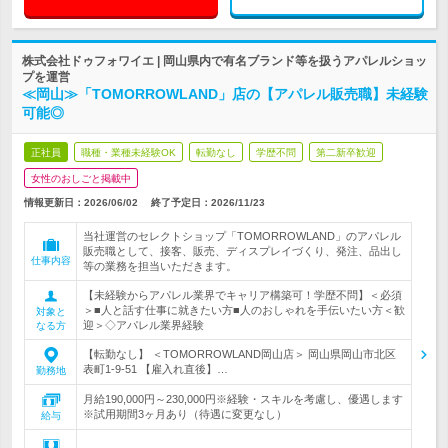
株式会社ドゥフォワイエ | 岡山県内で有名ブランド等を扱うアパレルショッ
プを運営
≪岡山≫「TOMORROWLAND」店の【アパレル販売職】未経験
可能◎
正社員
職種・業種未経験OK
転勤なし
学歴不問
第二新卒歓迎
女性のおしごと掲載中
情報更新日：2026/06/02
終了予定日：
2026/11/23
当社運営のセレクトショップ「TOMORROWLAND」のアパレル
販売職として、接客、販売、ディスプレイづくり、発注、品出し
仕事内容
等の業務を担当いただきます。
【未経験からアパレル業界でキャリア構築可！学歴不問】＜必須
＞■人と話す仕事に就きたい方■人のおしゃれを手伝いたい方＜歓
対象と
迎＞◇アパレル業界経験
なる方
【転勤なし】 ＜TOMORROWLAND岡山店＞ 岡山県岡山市北区
表町1-9-51 【雇入れ直後】…
勤務地
月給190,000円～230,000円※経験・スキルを考慮し、優遇します
※試用期間3ヶ月あり（待遇に変更なし）
給与