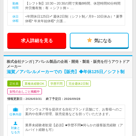
【シフト制】10:30～20:30の間で実働8時間、休憩時間60分時間
勤務
時間
外労働有無：有 ＜シフト例＞ …
<年間休日125日>* 週休2日制（シフト制／月9～10日休み）* 夏季
休日
休暇
休暇* 年末年始休暇* 介護…
求人詳細を見る
気になる
株式会社ナンガ | アパレル製品の企画・開発・製造・販売を行うアウトドア
メーカー
滋賀／アパレルメーカーでの【販売】◆年休125日／シフト制
正社員
業種未経験OK
学歴不問
完全週休2日制
女性のおしごと掲載中
情報更新日：2026/03/31
終了予定日：
2026/09/28
ダウンウェア等を提供する自社ブランド店舗にて、お客様へのご
案内や在庫の管理、販売促進などを担っていただきます。
仕事内容
業界未経験者歓迎【必須】■学歴不問■何らかの接客販売経験（ア
対象と
ルバイト経験も可）
なる方