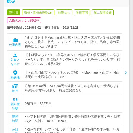
験◎
正社員
職種・業種未経験OK
転勤なし
学歴不問
第二新卒歓迎
女性のおしごと掲載中
情報更新日：2026/06/02
終了予定日：
2026/11/23
当社が運営するMaxmara岡山店・岡山天満屋店のアパレル販売職
として、接客、販売、ディスプレイづくり、発注、品出し等の業
仕事内容
務を担当いただきます。
【未経験からアパレル業界でキャリア構築可！学歴不問】＜必須
＞■人と話す仕事に就きたい方■人のおしゃれを手伝いたい方＜歓
対象と
迎＞◇アパレル業界経験
なる方
【岡山県岡山市内のいずれかの店舗】 ＜Maxmara 岡山店＞ 岡山
県岡山市北区錦町1-30 ＜M…
勤務地
月給190,000円～230,000円※経験・スキルを考慮し、優遇します
※試用期間3ヶ月あり（待遇に変更なし）
給与
266万円～322万円
初年度
年収
■シフト制実働：8時間休憩時間：60分時間外労働有無：有＜勤務
勤務
時間
パターン例＞* 10:00～19:00…
* 週休2日制（シフト制、月8日休み）* 夏季休暇* 冬季休暇（12月
休日