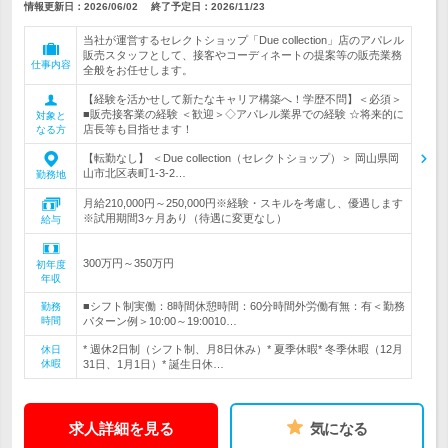
情報更新日：2026/06/02
終了予定日：
2026/11/23
当社が運営するセレクトショップ「Due collection」店のアパレル
販売スタッフとして、接客やコーディネートの提案等の販売業務
仕事内容
全般をお任せします。
【経験を活かせして新たなキャリア構築へ！学歴不問】＜必須＞
■販売接客業の経験 ＜歓迎＞◇アパレル業界での経験 ☆将来的に
対象と
店長等も目指せます！
なる方
【転勤なし】 ＜Due collection（セレクトショップ）＞ 岡山県岡
山市北区表町1-3-2…
勤務地
月給210,000円～250,000円※経験・スキルを考慮し、優遇します
※試用期間3ヶ月あり（待遇に変更なし）
給与
300万円～350万円
初年度
年収
■シフト制実働：8時間休憩時間：60分時間外労働有無：有＜勤務
勤務
時間
パターン例＞10:00～19:0010…
* 週休2日制（シフト制、月8日休み）* 夏季休暇* 冬季休暇（12月
休日
休暇
31日、1月1日）* 誕生日休…
求人詳細を見る
気になる