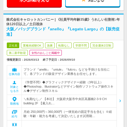
株式会社キャロットカンパニー | 《社員平均年齢35歳》うれしい社割有♪年
休120日以上／土日祝休
大阪／バッグブランド『anello』『Legato Largo』の【販売促
進】
正社員
業種未経験OK
急募
転勤なし
学歴不問
完全週休2日制
第二新卒歓迎
女性のおしごと掲載中
情報更新日：2026/03/13
終了予定日：
2026/09/10
ブランド『anello』『untule』『fulcro』などを手掛ける当社に
て、各ブランドの販促デザイン業務をお任せします。
仕事内容
《学歴不問》◆グラフィックデザイナー経験（3年以上）
◆Photoshop、Illustratorなどデザイン制作ソフトウェア操作スキ
対象と
ル◆デザイン制作スキル
なる方
＼転勤なし／ 【本社】 大阪府大阪市中央区高麗橋2-3-9 CH
building 2F 【雇入れ…
勤務地
月給 250,000円～360,000円（一律支給の固定手当を含む）※経
験・年齢・能力を考慮して決定いたします試用期…
給与