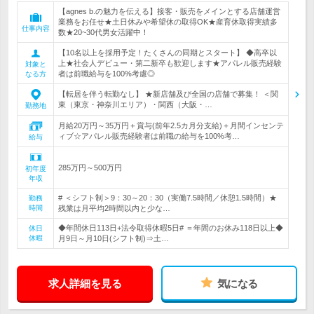
【agnes b.の魅力を伝える】接客・販売をメインとする店舗運営
業務をお任せ★土日休みや希望休の取得OK★産育休取得実績多
仕事内容
数★20~30代男女活躍中！
【10名以上を採用予定！たくさんの同期とスタート】 ◆高卒以
上★社会人デビュー・第二新卒も歓迎します★アパレル販売経験
対象と
者は前職給与を100%考慮◎
なる方
【転居を伴う転勤なし】 ★新店舗及び全国の店舗で募集！ ＜関
東（東京・神奈川エリア）・関西（大阪・…
勤務地
月給20万円～35万円＋賞与(前年2.5カ月分支給)＋月間インセンテ
ィブ☆アパレル販売経験者は前職の給与を100%考…
給与
285万円～500万円
初年度
年収
# ＜シフト制＞9：30～20：30（実働7.5時間／休憩1.5時間）★
勤務
時間
残業は月平均2時間以内と少な…
◆年間休日113日+法令取得休暇5日# ＝年間のお休み118日以上◆
休日
休暇
月9日～月10日(シフト制)⇒土…
求人詳細を見る
気になる