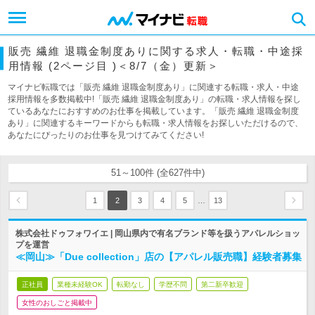
販売 繊維 退職金制度ありに関する求人・転職・中途採
用情報 (2ページ目 )＜8/7（金）更新＞
マイナビ転職では「販売 繊維 退職金制度あり」に関連する転職・求人・中途
採用情報を多数掲載中!「販売 繊維 退職金制度あり」の転職・求人情報を探し
ているあなたにおすすめのお仕事を掲載しています。「販売 繊維 退職金制度
あり」に関連するキーワードからも転職・求人情報をお探しいただけるので、
あなたにぴったりのお仕事を見つけてみてください!
51～100件 (全627件中)
…
1
2
3
4
5
13
株式会社ドゥフォワイエ | 岡山県内で有名ブランド等を扱うアパレルショッ
プを運営
≪岡山≫「Due collection」店の【アパレル販売職】経験者募集
正社員
業種未経験OK
転勤なし
学歴不問
第二新卒歓迎
女性のおしごと掲載中