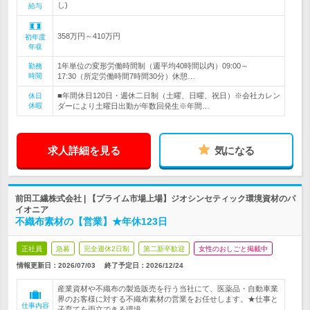
し)
給与
358万円～410万円
初年度
年収
1年単位の変形労働時間制（週平均40時間以内）09:00～
勤務
時間
17:30（所定労働時間7時間30分）休憩…
■年間休日120日・週休二日制（土曜、日曜、祝日）※会社カレン
休日
休暇
ダーにより土曜日出勤が年数回発生※年間…
求人詳細を見る
気になる
前田工繊株式会社 | 【プライム市場上場】ジオシンセティック環境資材のパ
イオニア
不織布素材の【営業】★年休123日
正社員
急募
完全週休2日制
第二新卒歓迎
女性のおしごと掲載中
情報更新日：2026/07/03
終了予定日：
2026/12/24
産業資材や不織布の製造販売を行う当社にて、医薬品・自動車業
界のお客様に対する不織布素材の営業をお任せします。★仕事と
仕事内容
子育てを両立できる環境