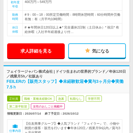
400万円～549万円
初年度
年収
# 9：00～18：00所定労働時間：8時間休憩時間：60分時間外労働
勤務
時間
有無：有（月平均10時間）
# ★年間休日120日以上★* 完全週休2日制（土日休み）* 祝日* 有
休日
休暇
給休暇（入社半年経過後より付…
求人詳細を見る
気になる
フェイラージャパン株式会社 | ドイツ生まれの世界的ブランド／年休120日
／残業月5h／社販あり
FEILERの【販売スタッフ】◆未経験歓迎◆賞与3ヶ月分◆実働
7.5ｈ
正社員
職種・業種未経験OK
急募
転勤なし
学歴不問
第二新卒歓迎
女性のおしごと掲載中
情報更新日：2026/07/14
終了予定日：
2026/10/12
【住友商事グループ】◆人気ブランド『フェイラー』で、小物や
雑貨の接客・販売を行います◆年休120日／残業月5h以内／賞与3
仕事内容
ヶ月分実績