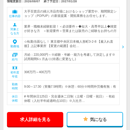
情報更新日：2026/08/07
終了予定日：
2027/01/28
大手百貨店の婦人洋品売場におけるショップ運営や、期間限定シ
ョップ（POPUP）の新規提案・開拓業務をお任せします。
仕事内容
業界・職種未経験歓迎！＜必須要件＞◆短大・高専卒以上◆雑貨
対象と
が好きな方 ＜歓迎要件＞営業または販売のご経験をお持ちの方
なる方
☆転勤当面なし！ 東京都中央区日本橋人形町3-2-8 【雇入れ直
後】上記事業所 【変更の範囲】会社…
勤務地
月給：220,000円～※経験・年齢・能力を考慮して決定します※
試用期間6ヶ月あり(待遇に変更なし)
給与
308万円～400万円
初年度
年収
勤務
9:00～17:30（実働7.5時間）※休憩：60分※時間外労働有無：有
時間
# 年間休日125日・完全週休二日制（土曜・日曜・祝日）・有給
休日
休暇
休暇（入社半年経過時点10日）※入社月…
求人詳細を見る
気になる