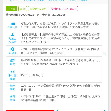
正社員
急募
完全週休2日制
女性のおしごと掲載中
情報更新日：2026/05/19
終了予定日：
2026/11/09
経理から人事、総務など幅広いバックオフィス業務全般をお任せ
します。当社の将来を担う管理職候補としての採用です。
仕事内容
【経験者募集！】応募条件は高校卒業以上で経理や総務などの管
理部門でのマネジメント経験があること！管理職候補として活躍
対象と
したいという方はぜひ！
なる方
＜本社＞ 福井県福井市毛矢1-2-7 ※テレワーク制度有（社内申請
制） ※マイカー通勤可（本社周辺…
勤務地
月給301,000円～550,000円※経験、スキルなどを考慮し決定いた
します。※試用期間6か月あり（待遇変更なし）
給与
450万円～800万円
初年度
年収
9:00～17:30（所定労働時間7時間45分／休憩45分）時間外労働の
勤務
時間
有無：有
＜年間休日120日＞* 完全週休二日制（土日祝）* GW休暇* 夏季休
休日
休暇
暇* 年末年始休暇* 慶弔休暇…