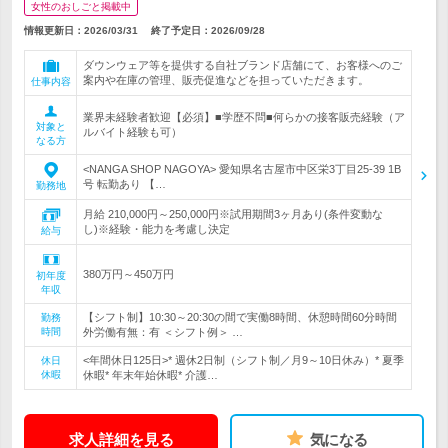
女性のおしごと掲載中
情報更新日：2026/03/31
終了予定日：
2026/09/28
ダウンウェア等を提供する自社ブランド店舗にて、お客様へのご
案内や在庫の管理、販売促進などを担っていただきます。
仕事内容
業界未経験者歓迎【必須】■学歴不問■何らかの接客販売経験（ア
対象と
ルバイト経験も可）
なる方
<NANGA SHOP NAGOYA> 愛知県名古屋市中区栄3丁目25‐39 1B
号 転勤あり 【…
勤務地
月給 210,000円～250,000円※試用期間3ヶ月あり(条件変動な
し)※経験・能力を考慮し決定
給与
380万円～450万円
初年度
年収
【シフト制】10:30～20:30の間で実働8時間、休憩時間60分時間
勤務
時間
外労働有無：有 ＜シフト例＞ …
<年間休日125日>* 週休2日制（シフト制／月9～10日休み）* 夏季
休日
休暇
休暇* 年末年始休暇* 介護…
求人詳細を見る
気になる