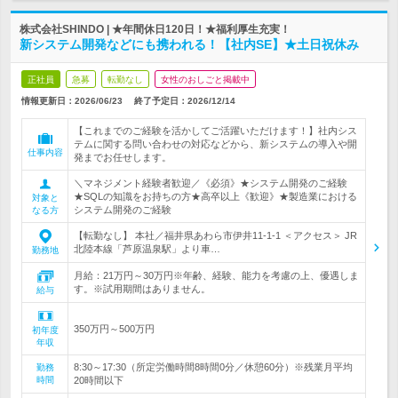
株式会社SHINDO | ★年間休日120日！★福利厚生充実！
新システム開発などにも携われる！【社内SE】★土日祝休み
正社員
急募
転勤なし
女性のおしごと掲載中
情報更新日：2026/06/23
終了予定日：
2026/12/14
【これまでのご経験を活かしてご活躍いただけます！】社内シス
テムに関する問い合わせの対応などから、新システムの導入や開
仕事内容
発までお任せします。
＼マネジメント経験者歓迎／《必須》★システム開発のご経験
★SQLの知識をお持ちの方★高卒以上《歓迎》★製造業における
対象と
システム開発のご経験
なる方
【転勤なし】 本社／福井県あわら市伊井11-1-1 ＜アクセス＞ JR
北陸本線「芦原温泉駅」より車…
勤務地
月給：21万円～30万円※年齢、経験、能力を考慮の上、優遇しま
す。※試用期間はありません。
給与
350万円～500万円
初年度
年収
8:30～17:30（所定労働時間8時間0分／休憩60分）※残業月平均
勤務
時間
20時間以下