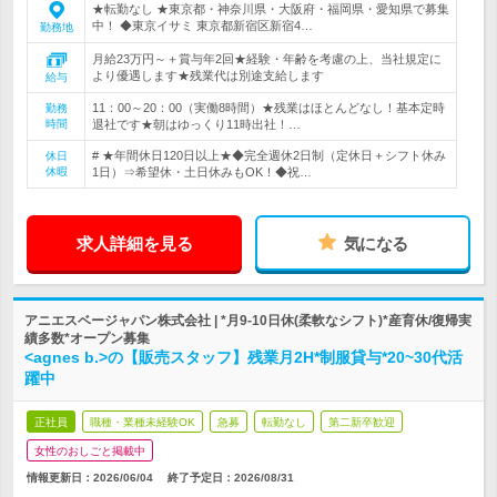
★転勤なし ★東京都・神奈川県・大阪府・福岡県・愛知県で募集
中！ ◆東京イサミ 東京都新宿区新宿4…
勤務地
月給23万円～＋賞与年2回★経験・年齢を考慮の上、当社規定に
より優遇します★残業代は別途支給します
給与
11：00～20：00（実働8時間）★残業はほとんどなし！基本定時
勤務
時間
退社です★朝はゆっくり11時出社！…
# ★年間休日120日以上★◆完全週休2日制（定休日＋シフト休み
休日
休暇
1日）⇒希望休・土日休みもOK！◆祝…
求人詳細を見る
気になる
アニエスベージャパン株式会社 | *月9-10日休(柔軟なシフト)*産育休/復帰実
績多数*オープン募集
<agnes b.>の【販売スタッフ】残業月2H*制服貸与*20~30代活
躍中
正社員
職種・業種未経験OK
急募
転勤なし
第二新卒歓迎
女性のおしごと掲載中
情報更新日：2026/06/04
終了予定日：
2026/08/31