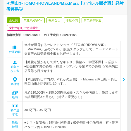
≪岡山≫TOMORROWLAND/MaxMara【アパレル販売職】経験
者募集◎
正社員
業種未経験OK
転勤なし
学歴不問
第二新卒歓迎
女性のおしごと掲載中
情報更新日：2026/06/02
終了予定日：
2026/11/23
当社が運営するセレクトショップ「TOMORROWLAND」
「MaxMara」店のアパレル販売スタッフとして、コーディネート
仕事内容
提案等の販売業務全般をお任せします。
【経験を活かせして新たなキャリア構築へ！学歴不問】＜必須＞
■販売接客業の経験 ＜歓迎＞◇アパレル業界での経験 ☆将来的に
対象と
店長等も目指せます！
なる方
【岡山県岡山市内のいずれかの店舗】 ＜Maxmara 岡山店＞ 岡山
県岡山市北区錦町1-30 ＜T…
勤務地
月給210,000円～250,000円※経験・スキルを考慮し、優遇します
※試用期間3ヶ月あり（待遇に変更なし）
給与
300万円～350万円
初年度
年収
■シフト制実働：8時間休憩時間：60分時間外労働有無：有＜勤務
勤務
時間
パターン例＞10:00～19:0010…