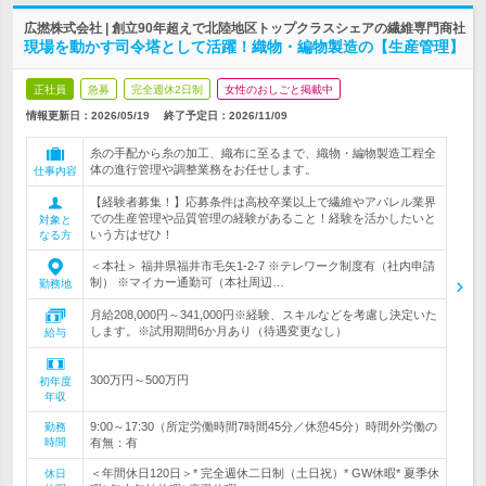
広撚株式会社 | 創立90年超えで北陸地区トップクラスシェアの繊維専門商社
現場を動かす司令塔として活躍！織物・編物製造の【生産管理】
正社員
急募
完全週休2日制
女性のおしごと掲載中
情報更新日：2026/05/19
終了予定日：
2026/11/09
糸の手配から糸の加工、織布に至るまで、織物・編物製造工程全
体の進行管理や調整業務をお任せします。
仕事内容
【経験者募集！】応募条件は高校卒業以上で繊維やアパレル業界
での生産管理や品質管理の経験があること！経験を活かしたいと
対象と
いう方はぜひ！
なる方
＜本社＞ 福井県福井市毛矢1-2-7 ※テレワーク制度有（社内申請
制） ※マイカー通勤可（本社周辺…
勤務地
月給208,000円～341,000円※経験、スキルなどを考慮し決定いた
します。※試用期間6か月あり（待遇変更なし）
給与
300万円～500万円
初年度
年収
9:00～17:30（所定労働時間7時間45分／休憩45分）時間外労働の
勤務
時間
有無：有
＜年間休日120日＞* 完全週休二日制（土日祝）* GW休暇* 夏季休
休日