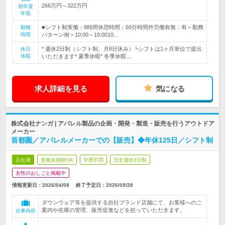
266万円～322万円
初年度
年収
■シフト制実働：8時間休憩時間：60分時間外労働有無：有＜勤務
勤務
時間
パターン例＞10:00～19:0010…
* 週休2日制（シフト制、月8日休み）└シフトは1ヶ月単位で提出
休日
休暇
いただきます* 夏季休暇* 冬季休暇…
求人詳細を見る
気になる
株式会社ナンガ | アパレル製品の企画・開発・製造・販売を行うアウトドア
メーカー
首都圏／アパレルメーカーでの【販売】◆年休125日／シフト制
正社員
業種未経験OK
学歴不問
完全週休2日制
女性のおしごと掲載中
情報更新日：2026/04/08
終了予定日：
2026/09/28
ダウンウェア等を提供する自社ブランド店舗にて、お客様へのご
案内や在庫の管理、販売促進などを担っていただきます。
仕事内容