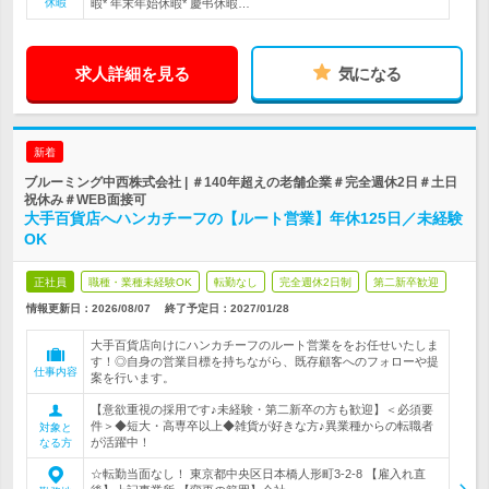
休暇
暇* 年末年始休暇* 慶弔休暇…
求人詳細を見る
気になる
新着
ブルーミング中西株式会社 | ＃140年超えの老舗企業＃完全週休2日＃土日
祝休み＃WEB面接可
大手百貨店へハンカチーフの【ルート営業】年休125日／未経験
OK
正社員
職種・業種未経験OK
転勤なし
完全週休2日制
第二新卒歓迎
情報更新日：2026/08/07
終了予定日：
2027/01/28
大手百貨店向けにハンカチーフのルート営業ををお任せいたしま
す！◎自身の営業目標を持ちながら、既存顧客へのフォローや提
仕事内容
案を行います。
【意欲重視の採用です♪未経験・第二新卒の方も歓迎】＜必須要
件＞◆短大・高専卒以上◆雑貨が好きな方♪異業種からの転職者
対象と
が活躍中！
なる方
☆転勤当面なし！ 東京都中央区日本橋人形町3-2-8 【雇入れ直