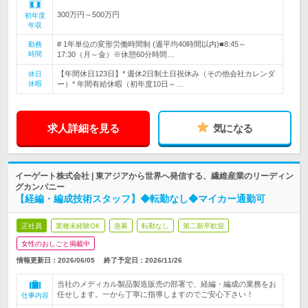
300万円～500万円
初年度
年収
# 1年単位の変形労働時間制 (週平均40時間以内)■8:45～
勤務
時間
17:30（月～金）※休憩60分時間…
【年間休日123日】* 週休2日制土日祝休み（その他会社カレンダ
休日
休暇
ー）* 年間有給休暇（初年度10日～…
求人詳細を見る
気になる
イーゲート株式会社 | 東アジアから世界へ発信する、繊維産業のリーディン
グカンパニー
【経編・編成技術スタッフ】◆転勤なし◆マイカー通勤可
正社員
業種未経験OK
急募
転勤なし
第二新卒歓迎
女性のおしごと掲載中
情報更新日：2026/06/05
終了予定日：
2026/11/26
当社のメディカル製品製造販売の部署で、経編・編成の業務をお
任せします。一から丁寧に指導しますのでご安心下さい！
仕事内容