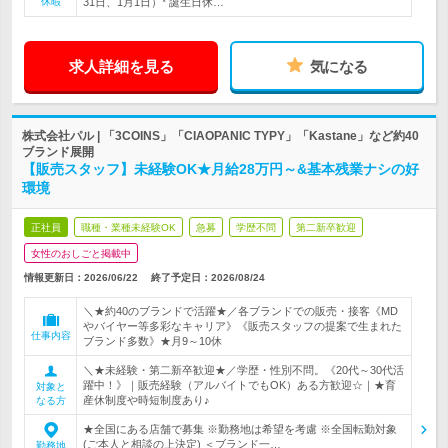
休暇
31日、1月1日）* 誕生日休…
求人詳細を見る
気になる
株式会社パル | 「3COINS」「CIAOPANIC TYPY」「Kastane」など約40
ブランド展開
【販売スタッフ】未経験OK★月給28万円～&基本残業ナシの好
環境
正社員
職種・業種未経験OK
急募
学歴不問
第二新卒歓迎
女性のおしごと掲載中
情報更新日：2026/06/22
終了予定日：
2026/08/24
＼★約40のブランドで活躍★／各ブランドでの販売・接客《MD
やバイヤー等多彩なキャリア》《販売スタッフの提案で生まれた
仕事内容
ブランド多数》★月9～10休
＼★未経験・第二新卒歓迎★／学歴・性別不問。《20代～30代活
躍中！》｜販売経験（アルバイトでもOK）ある方歓迎☆｜★育
対象と
産休制度や時短制度あり♪
なる方
★全国にある店舗で募集 ※勤務地は希望を考慮 ※全国転勤対象
(ご本人と相談の上決定) ＜ブランド一…
勤務地