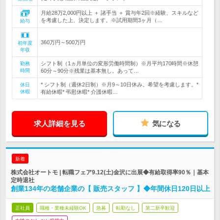
月給28万2,000円以上 ＋ 諸手当 ＋ 賞与年2回※経験、スキルなど
を考慮した上、決定します。※試用期間3ヶ月（…
給与
360万円～500万円
初年度
年収
シフト制（1ヵ月単位の変形労働時間制）※月平均170時間※休憩
勤務
時間
60分～90分※残業は基本無し。あって…
* シフト制（週休2日制）※月9～10日休み。希望を考慮します。*
休日
休暇
有給休暇* 弔慰休暇* 介護休暇…
求人詳細を見る
気になる
新着
株式会社オートモ | 転職フェア9.12(土)金沢に出展◆有給取得率90％｜基本
定時退社
創業134年の老舗企業の【 販売スタッフ 】◆年間休日120日以上
正社員
職種・業種未経験OK
急募
転勤なし
第二新卒歓迎