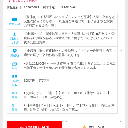
女性のおしごと掲載中
情報更新日：2026/08/07
終了予定日：
2026/10/08
【将来的には他部署へのジョブチェンジも可能】入学・卒業など
人生の節目に寄り添う― 制服選びを通じて、お子さまやご家族
仕事内容
の“笑顔”を支える仕事！
【未経験・第二新卒歓迎／意欲・人柄重視の採用】■高卒以上 ◎
接客業に興味がある方や地域で長く働きたい方はぜひ ＼20～30
対象と
代の女性活躍中／
なる方
【金沢市・野々市市以外への転勤無し／マイカー通勤可】 希望・
適性に応じて各勤務地へ配属いたします。…
勤務地
■月給232,000円～ ＋交通費等 ＋賞与年2回※月給には、土日祝日
出勤手当で一律支給される最低額を含みます※基本…
給与
320万円～370万円
初年度
年収
■交替制（シフト制）【1】9：30～18：00（休憩45分）【2】
勤務
時間
10：30～19：00（休憩45分…
# 【年間休日120日】■週休2日制（シフト制）定休日：有松店 木
休日
休暇
曜、間明店 火曜、のだ店・野々市店…
求人詳細を見る
気になる