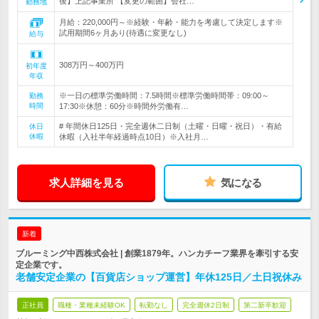
後】上記事業所 【変更の範囲】会社…
勤務地
月給：220,000円～※経験・年齢・能力を考慮して決定します※
試用期間6ヶ月あり(待遇に変更なし)
給与
308万円～400万円
初年度
年収
※一日の標準労働時間：7.5時間※標準労働時間帯：09:00～
勤務
時間
17:30※休憩：60分※時間外労働有…
# 年間休日125日・完全週休二日制（土曜・日曜・祝日）・有給
休日
休暇
休暇（入社半年経過時点10日）※入社月…
求人詳細を見る
気になる
新着
ブルーミング中西株式会社 | 創業1879年。ハンカチーフ業界を牽引する安
定企業です。
老舗安定企業の【百貨店ショップ運営】年休125日／土日祝休み
正社員
職種・業種未経験OK
転勤なし
完全週休2日制
第二新卒歓迎