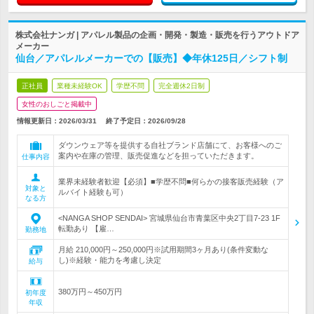
株式会社ナンガ | アパレル製品の企画・開発・製造・販売を行うアウトドア
メーカー
仙台／アパレルメーカーでの【販売】◆年休125日／シフト制
正社員
業種未経験OK
学歴不問
完全週休2日制
女性のおしごと掲載中
情報更新日：2026/03/31
終了予定日：
2026/09/28
ダウンウェア等を提供する自社ブランド店舗にて、お客様へのご
案内や在庫の管理、販売促進などを担っていただきます。
仕事内容
業界未経験者歓迎【必須】■学歴不問■何らかの接客販売経験（ア
対象と
ルバイト経験も可）
なる方
<NANGA SHOP SENDAI> 宮城県仙台市青葉区中央2丁目7-23 1F
転勤あり 【雇…
勤務地
月給 210,000円～250,000円※試用期間3ヶ月あり(条件変動な
し)※経験・能力を考慮し決定
給与
380万円～450万円
初年度
年収