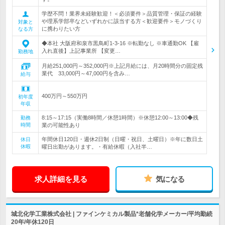
学歴不問！業界未経験歓迎！＜必須要件＞品質管理・保証の経験
や理系学部卒などいずれかに該当する方＜歓迎要件＞モノづくり
対象と
に携わりたい方
なる方
◆本社 大阪府和泉市黒鳥町1-3-16 ※転勤なし ※車通勤OK 【雇
入れ直後】上記事業所 【変更…
勤務地
月給251,000円～352,000円※上記月給には、月20時間分の固定残
業代 33,000円～47,000円を含み…
給与
400万円～550万円
初年度
年収
8:15～17:15（実働8時間／休憩1時間）※休憩12:00～13:00◆残
勤務
時間
業の可能性あり
年間休日120日・週休2日制（日曜・祝日、土曜日）※年に数日土
休日
休暇
曜日出勤があります。・有給休暇（入社半…
求人詳細を見る
気になる
城北化学工業株式会社 | ファインケミカル製品*老舗化学メーカー/平均勤続
20年/年休120日