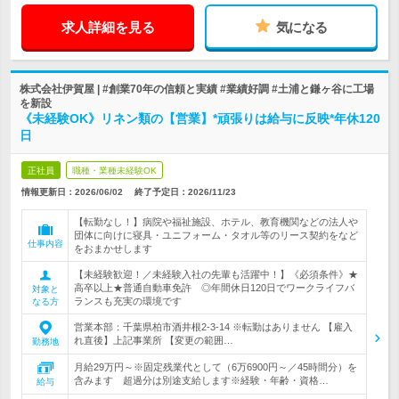
求人詳細を見る
気になる
株式会社伊賀屋 | #創業70年の信頼と実績 #業績好調 #土浦と鎌ヶ谷に工場
を新設
《未経験OK》リネン類の【営業】*頑張りは給与に反映*年休120
日
正社員
職種・業種未経験OK
情報更新日：2026/06/02
終了予定日：
2026/11/23
【転勤なし！】病院や福祉施設、ホテル、教育機関などの法人や
団体に向けに寝具・ユニフォーム・タオル等のリース契約をなど
仕事内容
をおまかせします
【未経験歓迎！／未経験入社の先輩も活躍中！】《必須条件》★
高卒以上★普通自動車免許 ◎年間休日120日でワークライフバ
対象と
ランスも充実の環境です
なる方
営業本部：千葉県柏市酒井根2-3-14 ※転勤はありません 【雇入
れ直後】上記事業所 【変更の範囲…
勤務地
月給29万円～※固定残業代として（6万6900円～／45時間分）を
含みます 超過分は別途支給します※経験・年齢・資格…
給与