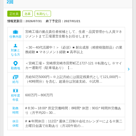
2回
正社員
急募
転勤なし
情報更新日：2026/07/31
終了予定日：
2027/01/21
宮崎工場の拠点責任者候補として、生産・品質管理から人員マネ
ジメントまで工場運営全般をお任せします。
仕事内容
＜30～40代活躍中！＞《必須》■ 射出成形（精密樹脂部品）の業
対象と
務経験 ■ マネジメント経験 ■ 高卒以上
なる方
＜宮崎工場＞ 宮崎県宮崎市田野町乙1727-121 ※転勤なし ※マイ
カー通勤可（駐車場あり） 【…
勤務地
月給50万5000円～※上記月給には固定残業代として121,000円～
（40時間分）を含む。超過分は別途支給。※試用…
給与
600万円～800万円
初年度
年収
# 8:30～18:00* 所定労働時間：8時間* 休憩：90分* 時間外労働あ
勤務
時間
り（月平均20～30…
# ★年間休日：112日* 週休二日制※会社カレンダーによる※第二
休日
休暇
土曜日会議で出勤あり（月1回午前の…