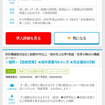
年収
09：00～17：25（実働7.25時間／休憩あり）◎残業は月20時間
勤務
時間
程度と少なめです。◎休憩1時間
# ◎年間休日125日（2027年度は126日）# 【休日】* 完全週休2日
休日
休暇
制（土日）※休日出勤の場…
求人詳細を見る
気になる
村田機械株式会社 | 創業90年以上・海外売上比率7割超・世界が舞台の機械
メーカー
＜福岡＞【技術営業】★前年度賞与6.9ヶ月 ★完全週休2日制
正社員
急募
完全週休2日制
リモートワーク可
情報更新日：2026/05/28
終了予定日：
2026/09/28
【一貫して案件に携われる◎】工場や配送センターで使われる物
流システムの「技術営業」をお任せします！
仕事内容
【ご経験を活かせます◎】《必須》◆高専卒以上 ◆自身が主体と
対象と
なり関係者を巻き込みながらお仕事をした経験
なる方