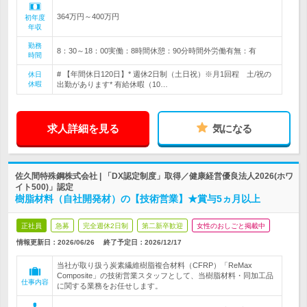
364万円～400万円
初年度
年収
勤務
8：30～18：00実働：8時間休憩：90分時間外労働有無：有
時間
# 【年間休日120日】* 週休2日制（土日祝）※月1回程 土/祝の
休日
休暇
出勤があります* 有給休暇（10…
求人詳細を見る
気になる
佐久間特殊鋼株式会社 | 「DX認定制度」取得／健康経営優良法人2026(ホワ
イト500)」認定
樹脂材料（自社開発材）の【技術営業】★賞与5ヵ月以上
正社員
急募
完全週休2日制
第二新卒歓迎
女性のおしごと掲載中
情報更新日：2026/06/26
終了予定日：
2026/12/17
当社が取り扱う炭素繊維樹脂複合材料（CFRP）「ReMax
Composite」の技術営業スタッフとして、当樹脂材料・同加工品
仕事内容
に関する業務をお任せします。