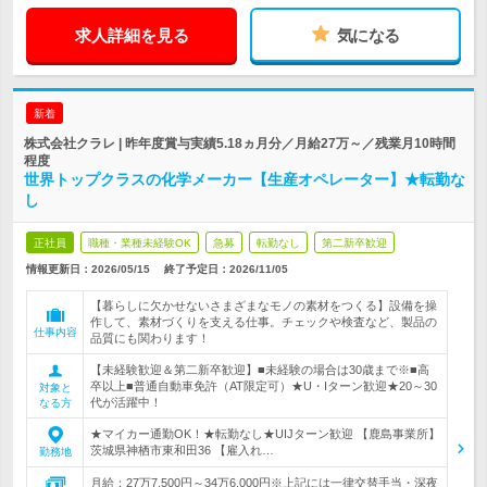
求人詳細を見る
気になる
新着
株式会社クラレ | 昨年度賞与実績5.18ヵ月分／月給27万～／残業月10時間
程度
世界トップクラスの化学メーカー【生産オペレーター】★転勤な
し
正社員
職種・業種未経験OK
急募
転勤なし
第二新卒歓迎
情報更新日：2026/05/15
終了予定日：
2026/11/05
【暮らしに欠かせないさまざまなモノの素材をつくる】設備を操
作して、素材づくりを支える仕事。チェックや検査など、製品の
仕事内容
品質にも関わります！
【未経験歓迎＆第二新卒歓迎】■未経験の場合は30歳まで※■高
卒以上■普通自動車免許（AT限定可）★U・Iターン歓迎★20～30
対象と
代が活躍中！
なる方
★マイカー通勤OK！★転勤なし★UIJターン歓迎 【鹿島事業所】
茨城県神栖市東和田36 【雇入れ…
勤務地
月給：27万7,500円～34万6,000円※上記には一律交替手当・深夜