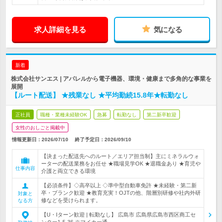
求人詳細を見る
気になる
新着
株式会社サンエス | アパレルから電子機器、環境・健康まで多角的な事業を
展開
【ルート配送】 ★残業なし ★平均勤続15.8年★転勤なし
正社員
職種・業種未経験OK
急募
転勤なし
第二新卒歓迎
女性のおしごと掲載中
情報更新日：2026/07/10
終了予定日：
2026/09/10
【決まった配送先へのルート／エリア担当制】主にミネラルウォ
ーターの配送業務をお任せ ★職場見学OK ★退職金あり ★育児や
仕事内容
介護と両立できる環境
【必須条件】◇高卒以上 ◇準中型自動車免許 ★未経験・第二新
卒・ブランク歓迎 ★教育充実！OJTの他、階層別研修や社内外研
対象と
修などを受けられます。
なる方
【U・Iターン歓迎 | 転勤なし】 広島市 広島県広島市西区商工セ