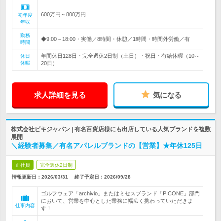
600万円～800万円
初年度
年収
勤務
◆9:00～18:00・実働／8時間・休憩／1時間・時間外労働／有
時間
年間休日128日・完全週休2日制（土日）・祝日・有給休暇（10～
休日
休暇
20日）
求人詳細を見る
気になる
株式会社ビキジャパン | 有名百貨店様にも出店している人気ブランドを複数
展開
＼経験者募集／有名アパレルブランドの【営業】★年休125日
正社員
完全週休2日制
情報更新日：2026/03/31
終了予定日：
2026/09/28
ゴルフウェア「archivio」またはミセスブランド「PICONE」部門
において、営業を中心とした業務に幅広く携わっていただきま
仕事内容
す！