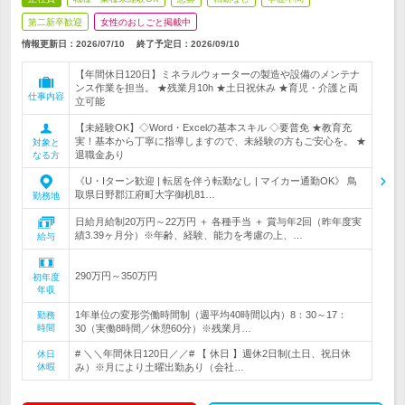
第二新卒歓迎
女性のおしごと掲載中
情報更新日：2026/07/10
終了予定日：
2026/09/10
【年間休日120日】ミネラルウォーターの製造や設備のメンテナ
ンス作業を担当。 ★残業月10h ★土日祝休み ★育児・介護と両
仕事内容
立可能
【未経験OK】◇Word・Excelの基本スキル ◇要普免 ★教育充
実！基本から丁寧に指導しますので、未経験の方もご安心を。 ★
対象と
退職金あり
なる方
《U・Iターン歓迎 | 転居を伴う転勤なし | マイカー通勤OK》 鳥
取県日野郡江府町大字御机81…
勤務地
日給月給制20万円～22万円 ＋ 各種手当 ＋ 賞与年2回（昨年度実
績3.39ヶ月分）※年齢、経験、能力を考慮の上、…
給与
290万円～350万円
初年度
年収
1年単位の変形労働時間制（週平均40時間以内）8：30～17：
勤務
時間
30（実働8時間／休憩60分）※残業月…
# ＼＼年間休日120日／／# 【 休日 】週休2日制(土日、祝日休
休日
休暇
み）※月により土曜出勤あり（会社…