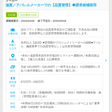
メーカー
滋賀／アパレルメーカーでの【品質管理】◆課長候補採用
正社員
完全週休2日制
情報更新日：2026/04/08
終了予定日：
2026/09/28
自社ブランド製品の品質基準策定や工場監査、不具合品の調査・
分析、技術指導など品質管理業務全般をお任せします。
仕事内容
高卒以上【必須】■管理職やプロジェクトリーダーの経験■アパレ
対象と
ル、繊維業界での品質管理もしくは生産管理経験
なる方
<本社> 滋賀県米原市本市場182-1 マイカー通勤OK／転勤当面は
無し 【雇入れ直後】上記事業所…
勤務地
月給 420,000円～520,000円（一律手当を含む）※試用期間3ヶ月
あり(条件変動なし)※経験・能力を考慮し決…
給与
670万円～830万円
初年度
年収
8:30～17:30 （実働8時間／休憩時間：60分）時間外労働有無：無
勤務
時間
（管理監督者のため）
<年間休日125日>* 完全週休二日制(会社カレンダーによる)* 夏季
休日
休暇
休暇* GW休暇* 年末年始休…