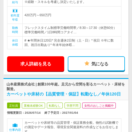
※経験・スキルを考慮し決定いたします。
給与
420万円～650万円
初年度
年収
フレックスタイム制標準労働時間帯／8:30～17:30（休憩60分）
勤務
時間
標準労働時間／1日8時間コアタイ…
# ★年間休日120日* 完全週休2日制（土・日）* 祝日 ※年に数
休日
休暇
回、祝日出勤あり* 年末年始休暇…
求人詳細を見る
気になる
山本産業株式会社 | 創業100年超。足元から空間を彩るカーペット・床材を
製造。
カーペットや床材の【品質管理・保証】転勤なし／年休120日
正社員
業種未経験OK
転勤なし
学歴不問
女性のおしごと掲載中
情報更新日：2026/07/14
終了予定日：
2027/01/04
カーペットや床材等の品質管理・保証業務全般。物性の試験機で
の測定やデータ報告、環境安全関連資料の作成などをお任せしま
仕事内容
す。