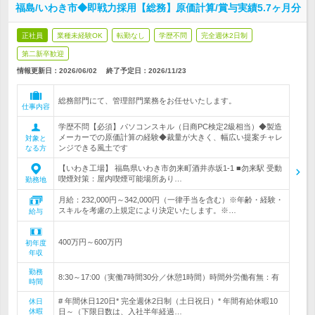
福島/いわき市◆即戦力採用【総務】原価計算/賞与実績5.7ヶ月分
正社員
業種未経験OK
転勤なし
学歴不問
完全週休2日制
第二新卒歓迎
情報更新日：2026/06/02
終了予定日：
2026/11/23
総務部門にて、管理部門業務をお任せいたします。
仕事内容
学歴不問【必須】パソコンスキル（日商PC検定2級相当）◆製造
メーカーでの原価計算の経験◆裁量が大きく、幅広い提案チャレ
対象と
ンジできる風土です
なる方
【いわき工場】 福島県いわき市勿来町酒井赤坂1-1 ■勿来駅 受動
喫煙対策：屋内喫煙可能場所あり…
勤務地
月給：232,000円～342,000円（一律手当を含む）※年齢・経験・
スキルを考慮の上規定により決定いたします。※…
給与
400万円～600万円
初年度
年収
勤務
8:30～17:00（実働7時間30分／休憩1時間）時間外労働有無：有
時間
# 年間休日120日* 完全週休2日制（土日祝日）* 年間有給休暇10
休日
休暇
日～（下限日数は、入社半年経過…