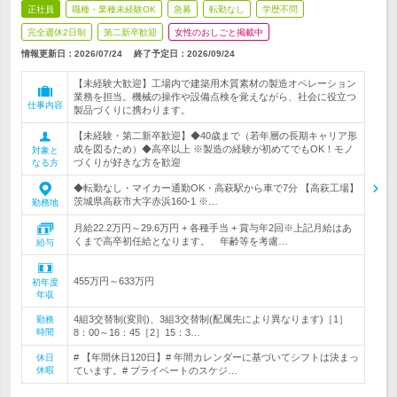
正社員
職種・業種未経験OK
急募
転勤なし
学歴不問
完全週休2日制
第二新卒歓迎
女性のおしごと掲載中
情報更新日：2026/07/24
終了予定日：
2026/09/24
【未経験大歓迎】工場内で建築用木質素材の製造オペレーション
業務を担当。機械の操作や設備点検を覚えながら、社会に役立つ
仕事内容
製品づくりに携わります。
【未経験・第二新卒歓迎】◆40歳まで（若年層の長期キャリア形
成を図るため）◆高卒以上 ※製造の経験が初めてでもOK！モノ
対象と
づくりが好きな方を歓迎
なる方
◆転勤なし・マイカー通勤OK・高萩駅から車で7分 【高萩工場】
茨城県高萩市大字赤浜160-1 ※…
勤務地
月給22.2万円～29.6万円 + 各種手当 + 賞与年2回※上記月給はあ
くまで高卒初任給となります。 年齢等を考慮…
給与
455万円～633万円
初年度
年収
4組3交替制(変則)、3組3交替制(配属先により異なります)［1］
勤務
時間
8：00～16：45［2］15：3…
# 【年間休日120日】# 年間カレンダーに基づいてシフトは決まっ
休日
休暇
ています。# プライベートのスケジ…