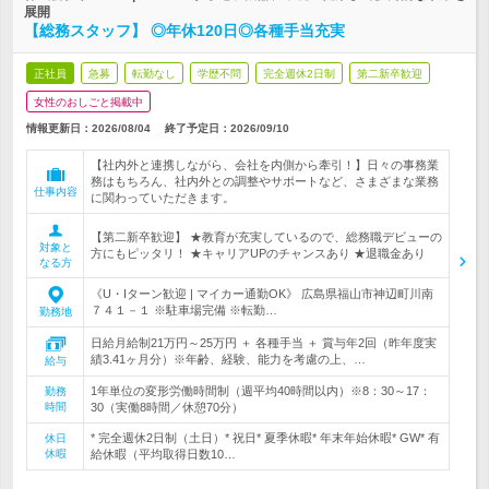
展開
【総務スタッフ】 ◎年休120日◎各種手当充実
正社員
急募
転勤なし
学歴不問
完全週休2日制
第二新卒歓迎
女性のおしごと掲載中
情報更新日：2026/08/04
終了予定日：
2026/09/10
【社内外と連携しながら、会社を内側から牽引！】日々の事務業
務はもちろん、社内外との調整やサポートなど、さまざまな業務
仕事内容
に関わっていただきます。
【第二新卒歓迎】 ★教育が充実しているので、総務職デビューの
対象と
方にもピッタリ！ ★キャリアUPのチャンスあり ★退職金あり
なる方
《U・Iターン歓迎 | マイカー通勤OK》 広島県福山市神辺町川南
７４１－１ ※駐車場完備 ※転勤…
勤務地
日給月給制21万円～25万円 ＋ 各種手当 ＋ 賞与年2回（昨年度実
績3.41ヶ月分）※年齢、経験、能力を考慮の上、…
給与
1年単位の変形労働時間制（週平均40時間以内）※8：30～17：
勤務
時間
30（実働8時間／休憩70分）
* 完全週休2日制（土日）* 祝日* 夏季休暇* 年末年始休暇* GW* 有
休日
休暇
給休暇（平均取得日数10…