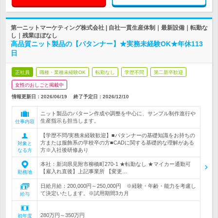
第一ニットマーケティング株式会社 | 自社一貫生産体制｜最新設備｜転勤な
し｜残業ほぼなし
高品質ニット製品の【パタンナー】★実務未経験OK★年休113
日
正社員
職種・業種未経験OK
転勤なし
学歴不問
第二新卒歓迎
女性のおしごと掲載中
情報更新日：2026/06/19
終了予定日：
2026/12/10
ニット製品のパターン作成や調整を中心に、サンプル制作進行や
生産指示も担当します。
仕事内容
【学歴不問/実務未経験歓迎】■パタンナーの基礎知識をお持ちの
方または服飾系の学校卒の方■CADに関する基礎的な理解がある
対象と
方※入社後研修あり
なる方
本社：新潟県見附市柳橋町270-1 ★転勤なし ★マイカー通勤可
【雇入れ直後】上記事業所 【変更…
勤務地
日給月給：200,000円～250,000円 ※経験・年齢・能力を考慮し
て決定いたします。※試用期間3カ月
給与
280万円～350万円
初年度