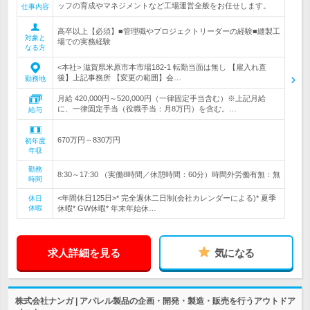
ッフの育成やマネジメントなど工場運営全般をお任せします。
仕事内容
高卒以上【必須】■管理職やプロジェクトリーダーの経験■縫製工
対象と
場での実務経験
なる方
<本社> 滋賀県米原市本市場182-1 転勤当面は無し 【雇入れ直
後】上記事務所 【変更の範囲】会…
勤務地
月給 420,000円～520,000円（一律固定手当含む）※上記月給
に、一律固定手当（役職手当：月8万円）を含む。…
給与
670万円～830万円
初年度
年収
勤務
8:30～17:30 （実働8時間／休憩時間：60分）時間外労働有無：無
時間
<年間休日125日>* 完全週休二日制(会社カレンダーによる)* 夏季
休日
休暇
休暇* GW休暇* 年末年始休…
求人詳細を見る
気になる
株式会社ナンガ | アパレル製品の企画・開発・製造・販売を行うアウトドア