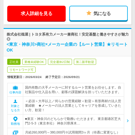
求人詳細を見る
気になる
株式会社槌屋 | トヨタ系有力メーカー兼商社！安定基盤と働きやすさが魅力
◎
<東京・神奈川>商社×メーカー企業の【ルート営業】★リモート
OK
正社員
業種未経験OK
完全週休2日制
第二新卒歓迎
リモートワーク可
情報更新日：2026/03/24
終了予定日：
2026/09/21
国内有数の大手メーカーに対するルート営業をお任せします。自
社製品や仕入品を用い、顧客の課題解決を担っていただきます。
仕事内容
＜必須＞大卒以上／何らかの営業経験＜歓迎＞有形商材の法人営
業経験 ★メーカーの法人営業としてキャリアを形成していきた
対象と
い方、歓迎！
なる方
■東京・神奈川のどちらかで勤務いただきます。 東京都港区芝大
門2-5-3（東京本社） 神奈川県厚木…
勤務地
月給260,000円～380,000円※試用期間3ヶ月（待遇に変更なし）