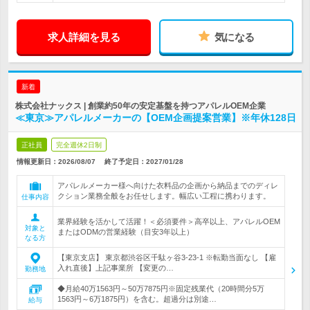
求人詳細を見る
気になる
新着
株式会社ナックス | 創業約50年の安定基盤を持つアパレルOEM企業
≪東京≫アパレルメーカーの【OEM企画提案営業】※年休128日
正社員
完全週休2日制
情報更新日：2026/08/07
終了予定日：
2027/01/28
アパレルメーカー様へ向けた衣料品の企画から納品までのディレ
クション業務全般をお任せします。幅広い工程に携わります。
仕事内容
業界経験を活かして活躍！＜必須要件＞高卒以上、アパレルOEM
対象と
またはODMの営業経験（目安3年以上）
なる方
【東京支店】 東京都渋谷区千駄ヶ谷3-23-1 ※転勤当面なし 【雇
入れ直後】上記事業所 【変更の…
勤務地
◆月給40万1563円～50万7875円※固定残業代（20時間分5万
1563円～6万1875円）を含む。超過分は別途…
給与