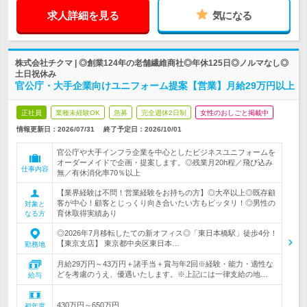
求人詳細を見る
気になる
株式会社チクマ | ◎創業124年の老舗繊維商社◎年休125日◎ノルマなし◎
土日祝休み
官公庁・大手企業向けユニフォーム提案【営業】月給29万円以上
正社員
業種未経験OK
急募
完全週休2日制
女性のおしごと掲載中
情報更新日：2026/07/31
終了予定日：
2026/10/01
官公庁や大手インフラ企業を中心としたビジネスユニフォームを
オーダーメイドで企画・提案します。◎残業月20h程／飛び込み
仕事内容
無／有休消化率70％以上
【業界経験は不問！営業経験をお持ちの方】◎大卒以上◎既存顧
客が中心！顧客とじっくり向き合いたい方もピッタリ！◎男性の
対象と
育休取得実績あり
なる方
◎2026年7月移転したての新オフィス◎「東日本橋駅」徒歩4分！
【東京支店】 東京都中央区東日本…
勤務地
月給29万円～43万円＋諸手当＋賞与年2回※経験・能力・適性な
どを考慮のうえ、優遇いたします。※上記には一律支給の地…
給与
430万円～650万円
初年度