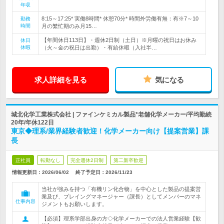
年収
8:15～17:25* 実働8時間* 休憩70分* 時間外労働有無：有※7～10
勤務
時間
月の繁忙期のみ月15…
【年間休日113日】・週休2日制（土日）※月曜の祝日はお休み
休日
休暇
（火～金の祝日は出勤）・有給休暇（入社半…
求人詳細を見る
気になる
城北化学工業株式会社 | ファインケミカル製品*老舗化学メーカー/平均勤続
20年/年休122日
東京◆理系/業界経験者歓迎！化学メーカー向け【提案営業】課
長
正社員
転勤なし
完全週休2日制
第二新卒歓迎
情報更新日：2026/06/02
終了予定日：
2026/11/23
当社が強みを持つ「有機リン化合物」を中心とした製品の提案営
業及び、プレイングマネージャー（課長）としてメンバーのマネ
仕事内容
ジメントもお願いします。
【必須】理系学部出身の方◇化学メーカーでの法人営業経験【歓