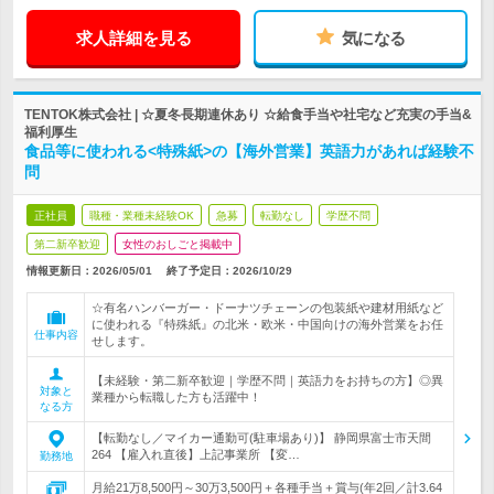
求人詳細を見る
気になる
TENTOK株式会社 | ☆夏冬長期連休あり ☆給食手当や社宅など充実の手当&
福利厚生
食品等に使われる<特殊紙>の【海外営業】英語力があれば経験不
問
正社員
職種・業種未経験OK
急募
転勤なし
学歴不問
第二新卒歓迎
女性のおしごと掲載中
情報更新日：2026/05/01
終了予定日：
2026/10/29
☆有名ハンバーガー・ドーナツチェーンの包装紙や建材用紙など
に使われる『特殊紙』の北米・欧米・中国向けの海外営業をお任
仕事内容
せします。
【未経験・第二新卒歓迎｜学歴不問｜英語力をお持ちの方】◎異
対象と
業種から転職した方も活躍中！
なる方
【転勤なし／マイカー通勤可(駐車場あり)】 静岡県富士市天間
264 【雇入れ直後】上記事業所 【変…
勤務地
月給21万8,500円～30万3,500円＋各種手当＋賞与(年2回／計3.64