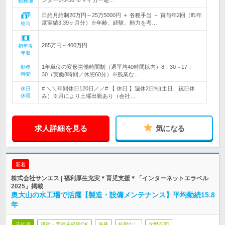
ンター1-5-36 ※マイカー通…
勤務地
日給月給制20万円～25万5000円 ＋ 各種手当 ＋ 賞与年2回（昨年
度実績3.39ヶ月分）※年齢、経験、能力を考…
給与
285万円～400万円
初年度
年収
1年単位の変形労働時間制（週平均40時間以内）8：30～17：
勤務
時間
30（実働8時間／休憩60分）※残業な…
# ＼＼年間休日120日／／# 【 休日 】週休2日制(土日、祝日休
休日
休暇
み）※月により土曜出勤あり（会社…
求人詳細を見る
気になる
新着
株式会社サンエス | 福利厚生充実＊育児支援＊「インターネットエラベル
2025」掲載
奥大山の水工場で活躍【製造・設備メンテナンス】平均勤続15.8
年
正社員
職種・業種未経験OK
急募
転勤なし
学歴不問