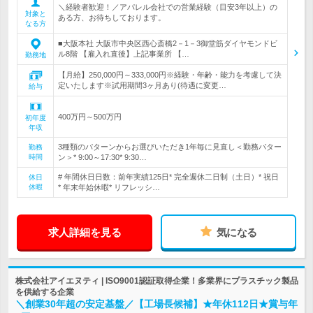
＼経験者歓迎！／アパレル会社での営業経験（目安3年以上）の
対象と
ある方、お待ちしております。
なる方
■大阪本社 大阪市中央区西心斎橋2－1－3御堂筋ダイヤモンドビ
ル8階 【雇入れ直後】上記事業所 【…
勤務地
【月給】250,000円～333,000円※経験・年齢・能力を考慮して決
定いたします※試用期間3ヶ月あり(待遇に変更…
給与
400万円～500万円
初年度
年収
3種類のパターンからお選びいただき1年毎に見直し＜勤務パター
勤務
時間
ン＞* 9:00～17:30* 9:30…
# 年間休日日数：前年実績125日* 完全週休二日制（土日）* 祝日
休日
休暇
* 年末年始休暇* リフレッシ…
求人詳細を見る
気になる
株式会社アイエヌティ | ISO9001認証取得企業！多業界にプラスチック製品
を供給する企業
＼創業30年超の安定基盤／【工場長候補】★年休112日★賞与年