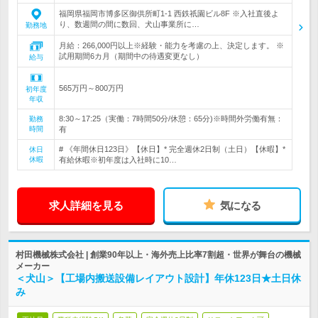
福岡県福岡市博多区御供所町1-1 西鉄祇園ビル8F ※入社直後よ
り、数週間の間に数回、犬山事業所に…
勤務地
月給：266,000円以上※経験・能力を考慮の上、決定します。 ※
試用期間6カ月（期間中の待遇変更なし）
給与
565万円～800万円
初年度
年収
8:30～17:25（実働：7時間50分/休憩：65分)※時間外労働有無：
勤務
時間
有
# 《年間休日123日》【休日】* 完全週休2日制（土日）【休暇】*
休日
休暇
有給休暇※初年度は入社時に10…
求人詳細を見る
気になる
村田機械株式会社 | 創業90年以上・海外売上比率7割超・世界が舞台の機械
メーカー
＜犬山＞【工場内搬送設備レイアウト設計】年休123日★土日休
み