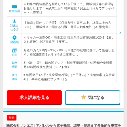
自動車の内装部品を製造している工場にて、機械や設備の管理を
お任せします！★残業は月13時間程度！完全土日休みでプライベ
仕事内容
ートも充実◎
【知識を活かして活躍】《必須条件》高卒以上、18歳以上の方
対象と
（※）、機械保全に関する知識、普通自動車免許（AT限定可）
なる方
＜マイカー通勤OK＞ 埼玉工場 埼玉県行田市藤原町1-20-1 【雇い
入れ直後】上記事業所 【変更…
勤務地
月給19万7,000円～33万7,000円※能力や経験に基づいて優遇しま
す。※試用期間3ヶ月（待遇に変更なし）
給与
8：00 ～ 翌4：10の間でシフト制※実働8時間／休憩60分※残業
勤務
時間
月13時間程度交代制（シフト制）…
# 年間休日121日* 完全週休2日制（土日休み）* 有給休暇（入社時
休日
休暇
4日 半年経過後にプラス6日を…
求人詳細を見る
気になる
新着
株式会社サンエス | アパレルから電子機器、環境・健康まで多角的な事業を