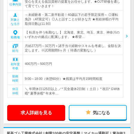
安心を支える仮設資材の提案をお任せします。★OJT研修を通し
仕事内容
て育てていきます！
～未経験者・第二新卒歓迎！40歳以下の若手限定採用～ ◎運転
免許（AT限定可）◎人と話すことが好きな方 ★有給休暇の平均
対象と
取得日数は11.9日
なる方
【 転居を伴う転勤なし 】 北海道、東北、埼玉、東京、神奈川の
いずれかの拠点に配属します。 ★希望…
勤務地
月給27万円～32万円＋諸手当※経験やスキルを考慮し、金額を決
定します。※試用期間6ヶ月（ 待遇の変動なし ）
給与
400万円～500万円
初年度
年収
勤務
9:00～18:00（休憩60分）★残業は平均月15時間程度
時間
＼ 年間休日125日以上 ／* 完全週休2日制（ 土日 ）* 祝日* GW休
休日
休暇
暇* 夏季休暇* 年末年…
求人詳細を見る
気になる
尾高ゴム工業株式会社 | 創業100年の安定基盤｜マイカー通勤可｜賞与年3