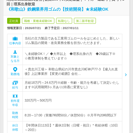
回｜理系出身歓迎
《和歌山》鉄鋼業界用ゴムの【技術開発】★未経験OK
正社員
職種・業種未経験OK
転勤なし
第二新卒歓迎
情報更新日：2026/07/21
終了予定日：
2027/01/11
当社の主力製品である工業用ゴムロールをはじめとした、新しい
ゴム製品の開発・改良業務全般を担当いただきます。
仕事内容
＼未経験OK！／ ◆大卒以上 ◆理系出身の方 ◆29歳以下※
対象と
☆教育体制を整えています☆
なる方
＜貴志川工場＞ 和歌山県紀の川市貴志川町神戸77-3 【雇入れ直
後】上記事業所 【変更の範囲】会社…
勤務地
月給18万円～24.6万円※経験・年齢・能力を考慮して決定いたし
ます※試用期間3ヶ月あり(待遇に変更なし)
給与
320万円～500万円
初年度
年収
勤務
8:20～17:00（実働7時間50分／休憩50分）※月平均20時間以下
時間
【年間休日113日】* 週休2日制（日曜・祝日）* 有給休暇（10日
休日
休暇
～20日）