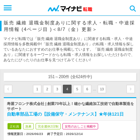
販売 繊維 退職金制度ありに関する求人・転職・中途採
用情報 (4ページ目 )＜8/7（金）更新＞
マイナビ転職では「販売 繊維 退職金制度あり」に関連する転職・求人・中途
採用情報を多数掲載中!「販売 繊維 退職金制度あり」の転職・求人情報を探し
ているあなたにおすすめのお仕事を掲載しています。「販売 繊維 退職金制度
あり」に関連するキーワードからも転職・求人情報をお探しいただけるので、
あなたにぴったりのお仕事を見つけてみてください!
151～200件 (全624件中)
…
1
2
3
4
5
6
13
寿屋フロンテ株式会社 | 創業70年以上！確かな繊維加工技術で自動車製造を
サポート
自動車部品工場の【設備保守・メンテナンス】★年休121日
正社員
急募
完全週休2日制
女性のおしごと掲載中
情報更新日：2026/06/23
終了予定日：
2026/12/14