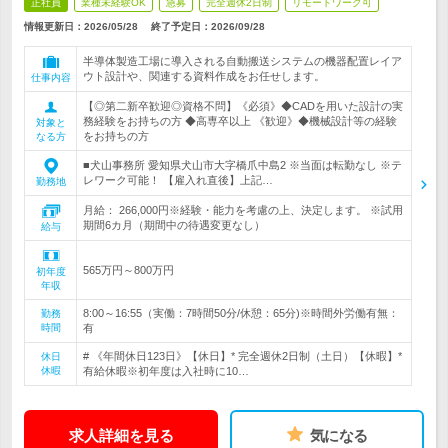
正社員
業種未経験OK
急募
完全週休2日制
リモートワーク可
情報更新日：2026/05/28
終了予定日：
2026/09/28
半導体製造工場に導入される自動搬送システムの機器配置レイア
ウト設計や、関連する資料作成をお任せします。
仕事内容
【◎第二新卒歓迎◎資格不問】《必須》◆CADを用いた設計の実
務経験をお持ちの方 ◆高専卒以上 《歓迎》◆機械設計等の経験
対象と
をお持ちの方
なる方
■犬山事務所 愛知県犬山市大字橋爪中島2 ※当面は転勤なし ※テ
レワーク可能！ 【雇入れ直後】上記…
勤務地
月給： 266,000円※経験・能力を考慮の上、決定します。 ※試用
期間6カ月（期間中の待遇変更なし）
給与
565万円～800万円
初年度
年収
8:00～16:55（実働：7時間50分/休憩：65分)※時間外労働有無：
勤務
時間
有
# 《年間休日123日》【休日】* 完全週休2日制（土日）【休暇】*
休日
休暇
有給休暇※初年度は入社時に10…
求人詳細を見る
気になる