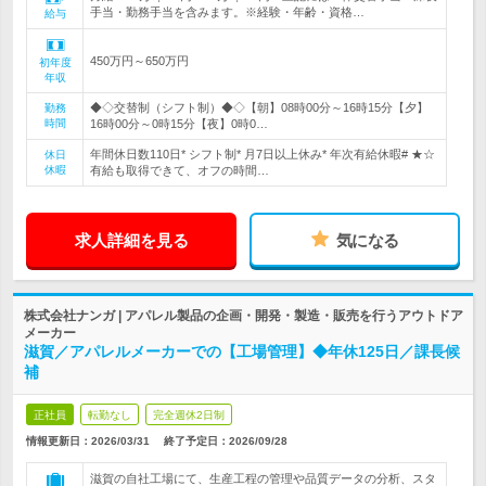
手当・勤務手当を含みます。※経験・年齢・資格…
給与
450万円～650万円
初年度
年収
◆◇交替制（シフト制）◆◇【朝】08時00分～16時15分【夕】
勤務
時間
16時00分～0時15分【夜】0時0…
年間休日数110日* シフト制* 月7日以上休み* 年次有給休暇# ★☆
休日
休暇
有給も取得できて、オフの時間…
求人詳細を見る
気になる
株式会社ナンガ | アパレル製品の企画・開発・製造・販売を行うアウトドア
メーカー
滋賀／アパレルメーカーでの【工場管理】◆年休125日／課長候
補
正社員
転勤なし
完全週休2日制
情報更新日：2026/03/31
終了予定日：
2026/09/28
滋賀の自社工場にて、生産工程の管理や品質データの分析、スタ