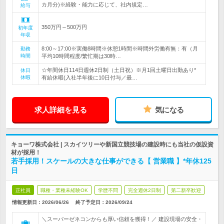
カ月分)※経験・能力に応じて、社内規定…
給与
350万円～500万円
初年度
年収
8:00～17:00※実働8時間※休憩1時間※時間外労働有無：有（月
勤務
時間
平均10時間程度/繁忙期は30時…
☆年間休日114日週休2日制（土日祝）※月1回土曜日出勤あり*
休日
休暇
有給休暇(入社半年後に10日付与／最…
求人詳細を見る
気になる
キョーワ株式会社 | スカイツリーや新国立競技場の建設時にも当社の仮設資
材が採用！
若手採用！スケールの大きな仕事ができる【 営業職 】*年休125
日
正社員
職種・業種未経験OK
学歴不問
完全週休2日制
第二新卒歓迎
情報更新日：2026/06/26
終了予定日：
2026/09/24
＼スーパーゼネコンからも厚い信頼を獲得！／ 建設現場の安全・