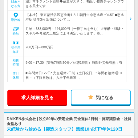
迎】マネジメント経験◆裁量が大きく、幅広い提案チャレンジで
対象と
きる風土です
なる方
【本社】 東京都渋谷区恵比寿1-3-1 朝日生命恵比寿ビル5F ■恵比
寿駅 徒歩3分 出張について…
勤務地
月給：388,000円～444,000円（一律手当を含む）※年齢・経験・
スキルを考慮の上規定により決定いたします。※…
給与
700万円～800万円
初年度
年収
勤務
9:00～17:30（実働7時間30分／休憩1時間）時間外労働有無：有
時間
# 年間休日122日* 完全週休2日制（土日祝日）* 年間有給休暇10
休日
休暇
日～（下限日数は、入社半年経過…
求人詳細を見る
気になる
DAIKEN株式会社 | 設立80年の安定企業 完全週休2日制・持家奨励金・社員
食堂あり
未経験から始める【製造スタッフ】残業10h以下/年休120日