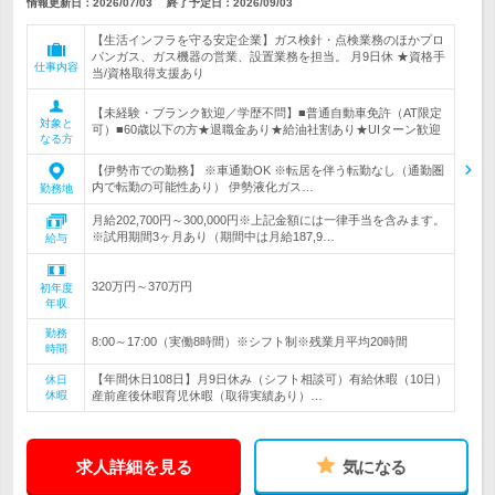
情報更新日：2026/07/03
終了予定日：
2026/09/03
【生活インフラを守る安定企業】ガス検針・点検業務のほかプロ
パンガス、ガス機器の営業、設置業務を担当。 月9日休 ★資格手
仕事内容
当/資格取得支援あり
【未経験・ブランク歓迎／学歴不問】■普通自動車免許（AT限定
対象と
可）■60歳以下の方★退職金あり★給油社割あり★UIターン歓迎
なる方
【伊勢市での勤務】 ※車通勤OK ※転居を伴う転勤なし（通勤圏
内で転勤の可能性あり） 伊勢液化ガス…
勤務地
月給202,700円～300,000円※上記金額には一律手当を含みます。
※試用期間3ヶ月あり（期間中は月給187,9…
給与
320万円～370万円
初年度
年収
勤務
8:00～17:00（実働8時間）※シフト制※残業月平均20時間
時間
【年間休日108日】月9日休み（シフト相談可）有給休暇（10日）
休日
休暇
産前産後休暇育児休暇（取得実績あり）…
求人詳細を見る
気になる