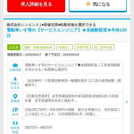
求人詳細を見る
気になる
株式会社シンエンス | ■研修充実■転勤有無を選択できる
電動車いす等の【サービスエンジニア】★未経験歓迎★年休120
日
正社員
職種・業種未経験OK
転勤なし
学歴不問
第二新卒歓迎
情報更新日：2026/06/17
終了予定日：
2026/09/10
電動車いす等のサービスエンジニア◆未経験歓迎／工具使用経験
が活かせる／転勤無も選択可
仕事内容
《必須条件》◎普通自動車第一種運転免許 ◎工具の使用経験（業
対象と
務外可）
なる方
【北東北営業所】 岩手県紫波郡矢巾町高田第13地割128 ※2026
年夏 岩手県盛岡市永井に移転予…
勤務地
月給230,716円～329,208円※経験、能力を考慮の上、当社規定に
より決定いたします。※試用期間3か月（待遇に…
給与
330万円～480万円
初年度
年収