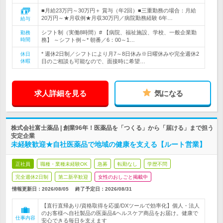
■月給23万円～30万円＋ 賞与（年2回）■三重勤務の場合：月給
20万円～★月収例★月収30万円／病院勤務経験 6年…
給与
シフト制（実働8時間）# 【病院、福祉施設、学校、一般企業勤
勤務
時間
務】 ～シフト例～* 朝番／6：00～1…
* 週休2日制／シフトにより月7～8日休み※日曜休みや完全週休2
休日
休暇
日のご相談も可能なので、面接時に希望…
求人詳細を見る
気になる
株式会社富士薬品 | 創業96年！医薬品を「つくる」から「届ける」まで担う
安定企業
未経験歓迎★自社医薬品で地域の健康を支える【ルート営業】
正社員
職種・業種未経験OK
急募
転勤なし
学歴不問
完全週休2日制
第二新卒歓迎
女性のおしごと掲載中
情報更新日：2026/08/05
終了予定日：
2026/08/31
【直行直帰あり/資格取得を応援/DXツールで効率化】個人・法人
のお客様へ自社製品の医薬品&ヘルスケア商品をお届け。健康で
仕事内容
安心できる毎日を支えます