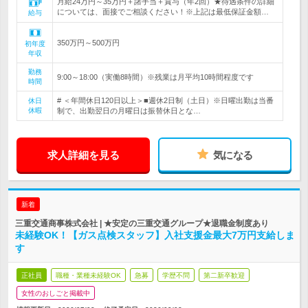
月給24万円～35万円＋諸手当＋賞与（年2回）★待遇条件の詳細
については、面接でご相談ください！※上記は最低保証金額…
給与
350万円～500万円
初年度
年収
勤務
9:00～18:00（実働8時間）※残業は月平均10時間程度です
時間
# ＜年間休日120日以上＞■週休2日制（土日）※日曜出勤は当番
休日
休暇
制で、出勤翌日の月曜日は振替休日とな…
求人詳細を見る
気になる
新着
三重交通商事株式会社 | ★安定の三重交通グループ★退職金制度あり
未経験OK！【ガス点検スタッフ】入社支援金最大7万円支給しま
す
正社員
職種・業種未経験OK
急募
学歴不問
第二新卒歓迎
女性のおしごと掲載中