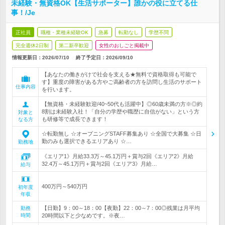
未経験・無資格OK【生活サポーター】誰かの役に立てる仕
事！/Je
正社員
職種・業種未経験OK
急募
転勤なし
学歴不問
完全週休2日制
第二新卒歓迎
女性のおしごと掲載中
情報更新日：2026/07/10
終了予定日：
2026/09/10
【あなたの働きがけで社会を支える★無料で資格取得も可能で
す】重度の障害がある方やご高齢者の方を訪問し生活のサポート
仕事内容
を行います。
【無資格・未経験歓迎/40~50代も活躍中】◎60歳未満の方※◎約
8割は未経験入社！「自分の学歴や職歴に自信がない」という方
対象と
も研修等で成長できます！
なる方
☆転勤無し ☆オープニングSTAFF募集あり ☆全国で大募集 ☆日
勤のみも選択できるエリアあり ☆…
勤務地
《エリア1》月給33.3万～45.1万円＋賞与2回《エリア2》月給
32.4万～45.1万円＋賞与2回《エリア3》月給…
給与
400万円～540万円
初年度
年収
【日勤】9：00～18：00【夜勤】22：00～7：00◎残業は月平均
勤務
時間
20時間以下と少なめです。※夜…