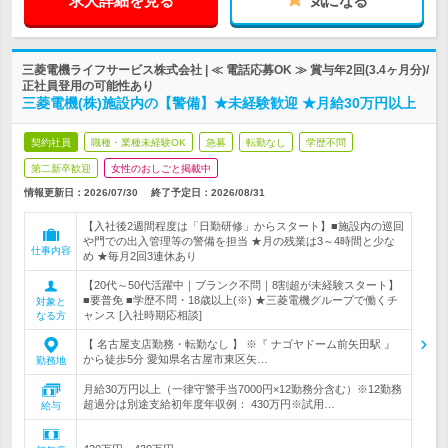
求人詳細を見る
気になる
三菱電機ライフサービス株式会社 | ≪ 電話応募OK ≫ 賞与年2回(3.4ヶ月分)/
正社員登用の可能性あり
三菱電機(株)施設内の【警備】★未経験歓迎 ★月給30万円以上
契約社員
職種・業種未経験OK
急募
転勤なし
学歴不問
第二新卒歓迎
女性のおしごと掲載中
情報更新日：2026/07/30
終了予定日：
2026/08/31
【入社後2週間程度は「日勤研修」からスタート】■施設内の巡回
や門での出入管理等の警備を担当 ★月の残業は3～4時間と少な
仕事内容
め ★毎月2回3連休あり
【20代～50代活躍中｜ブランク不問｜8割超が未経験スタート】
■要普免 ■学歴不問・18歳以上(※) ★三菱電機グループで働くチ
対象と
ャンス [入社時期応相談]
なる方
【 名古屋支店勤務・転勤なし 】 ※『 ナゴヤドーム前矢田駅 』
から徒歩5分 愛知県名古屋市東区矢…
勤務地
月給30万円以上（一律守警手当7000円×12勤務分含む）※12勤務
超過分は別途支給初年度年収例： 430万円※試用…
給与