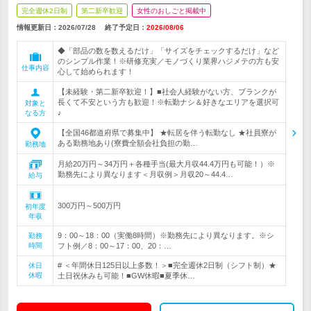
完全週休2日制
第二新卒歓迎
女性のおしごと掲載中
情報更新日：2026/07/28
終了予定日：
2026/08/06
◆「部品の数を数えるだけ」「サイズをチェックするだけ」など
のシンプル作業！※研修充実／モノづくり業界ハジメテの方も安
仕事内容
心して始められます！
【未経験・第二新卒歓迎！】■社会人経験がない方、ブランクが
長くて不安という方も歓迎！※転勤ナシ＆好きなエリアを選択可
対象と
♪
なる方
【全国46都道府県で募集中】 ★転居を伴う転勤なし ★社員寮が
ある勤務地あり(寮費全額会社負担の勤…
勤務地
月給20万円～34万円＋各種手当(最大月収44.4万円も可能！）※
勤務先により異なります＜月収例＞月収20～44.4…
給与
300万円～500万円
初年度
年収
9：00～18：00（実働8時間）※勤務先により異なります。※シ
勤務
時間
フト例／8：00～17：00、20：…
# ＜年間休日125日以上多数！＞■完全週休2日制（シフト制）★
休日
休暇
土日祝休みも可能！■GW休暇■夏季休…