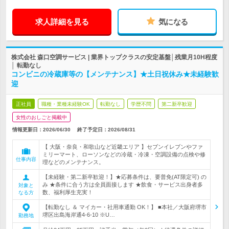
求人詳細を見る
気になる
株式会社 森口空調サービス | 業界トップクラスの安定基盤│残業月10H程度
│ 転勤なし
コンビニの冷蔵庫等の【メンテナンス】★土日祝休み★未経験歓
迎
正社員
職種・業種未経験OK
転勤なし
学歴不問
第二新卒歓迎
女性のおしごと掲載中
情報更新日：2026/06/30
終了予定日：
2026/08/31
【 大阪・奈良・和歌山など近畿エリア 】セブンイレブンやファ
ミリーマート、ローソンなどの冷蔵・冷凍・空調設備の点検や修
仕事内容
理などのメンテナンス。
【未経験・第二新卒歓迎！】★応募条件は、要普免(AT限定可) の
み ★条件に合う方は全員面接します ★飲食・サービス出身者多
対象と
数、福利厚生充実！
なる方
【転勤なし ＆ マイカー・社用車通勤 OK！】 ■本社／大阪府堺市
堺区出島海岸通4-6-10 ※U…
勤務地