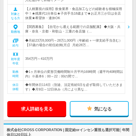
入社後2年で昇格イメージ
【人柄重視の採用】飲食業界・食品加工などの経験者を積極採用
中！★残業代1分単位★子供手当18歳まで★お正月三が日は全店
対象と
休業★希望休・連休OK
なる方
【関西募集】 【自宅から通える範囲での店舗配属】 ◆大阪・兵
庫・奈良・京都・和歌山・三重の各店舗（…
勤務地
◆月給23万8,000円～28万1,000円（年齢給＋一律支給手当含む）
【37歳の場合の初任給例(月)】 月給28万…
給与
354万円～410万円
初年度
年収
◆1ヶ月単位の変形労働時間制※月平均169時間（週平均40時間以
勤務
時間
内）※基本6：00～22：00の間で…
◆年間休日114日（別途、法定有給5日を必ず取得していただきま
休日
休暇
す）◆月9日～12日休み（月により異な…
求人詳細を見る
気になる
株式会社CROSS CORPORATION | 固定給orインセン重視も選択可能│年間
休日120日以上