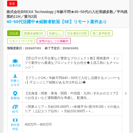
新着
株式会社BREXA Technology | 年齢不問★40~50代の入社実績多数／平均残
業約11H／賞与2回
40~50代活躍中★経験者歓迎【SE】リモート案件あり
正社員
業種未経験OK
転勤なし
完全週休2日制
第二新卒歓迎
リモートワーク可
女性のおしごと掲載中
情報更新日：2026/07/03
終了予定日：
2026/10/01
【官公庁や大手企業など豊富なプロジェクト数】開発案件・イン
フラ案件から最適なプロジェクトをお任せ◆上流工程にもチャレ
仕事内容
ンジ！
【ブランクOK／年齢不問&40～50代で入社し活躍するメンバーも
対象と
♪】ITエンジニア経験がある方(1年以上)◆
なる方
【北海道・関東・東海・関西・中四国・九州いずれかのエリア】
☆お住まいなど通勤圏内を考慮し、配属先…
勤務地
＜関東エリア＞月給245,000円～+各種手当+賞与年2回＜その他エ
リア（上記エリア以外）＞月給220,000円～+…
給与
400万円～800万円
初年度
年収