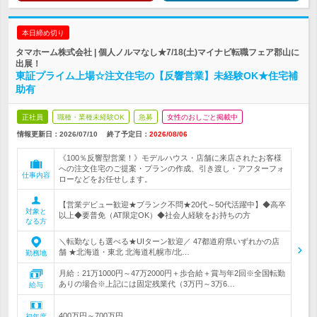
本日締め切り
タマホーム株式会社 | 個人ノルマなし★7/18(土)マイナビ転職フェア郡山に
出展！
東証プライム上場☆注文住宅の【反響営業】未経験OK★住宅補
助有
正社員
職種・業種未経験OK
急募
女性のおしごと掲載中
情報更新日：2026/07/10
終了予定日：
2026/08/06
《100％反響型営業！》モデルハウス・店舗に来店されたお客様
への注文住宅のご提案・プランの作成、引き渡し・アフターフォ
仕事内容
ローなどをお任せします。
【営業デビュー歓迎★ブランク不問★20代～50代活躍中】◆高卒
対象と
以上◆要普免（AT限定OK）◆社会人経験をお持ちの方
なる方
＼転勤なしも選べる★UIターン歓迎／ 47都道府県いずれかの店
舗 ★北海道・東北 北海道札幌市/北…
勤務地
月給：21万1000円～47万2000円＋歩合給＋賞与年2回※全国転勤
ありの場合※上記には固定残業代（3万円～3万6…
給与
400万円～700万円
初年度