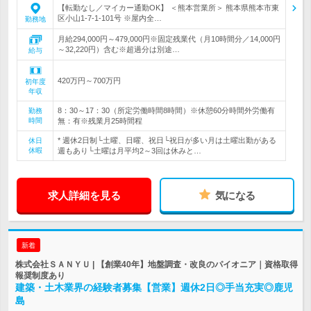
【転勤なし／マイカー通勤OK】 ＜熊本営業所＞ 熊本県熊本市東
区小山1-7-1-101号 ※屋内全…
勤務地
月給294,000円～479,000円※固定残業代（月10時間分／14,000円
～32,220円）含む※超過分は別途…
給与
420万円～700万円
初年度
年収
8：30～17：30（所定労働時間8時間）※休憩60分時間外労働有
勤務
時間
無：有※残業月25時間程
* 週休2日制└土曜、日曜、祝日└祝日が多い月は土曜出勤がある
休日
休暇
週もあり└土曜は月平均2～3回は休みと…
求人詳細を見る
気になる
新着
株式会社ＳＡＮＹＵ | 【創業40年】地盤調査・改良のパイオニア｜資格取得
報奨制度あり
建築・土木業界の経験者募集【営業】週休2日◎手当充実◎鹿児
島