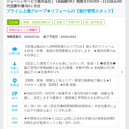
ジョーシンサービス株式会社 | 《未経験OK》残業月15h/月9～11日休み/40
代活躍中/賞与4ヶ月分
プライム上場グループ★リフォームの【進行管理スタッフ】
正社員
職種・業種未経験OK
急募
学歴不問
第二新卒歓迎
女性のおしごと掲載中
情報更新日：2026/07/31
終了予定日：
2026/10/01
【現場は拠点から1時間前後のエリアのみ】個人宅のリフォーム
を担当！作業・進捗の管理業務をお任せします。★屋内作業のみ
仕事内容
＆出張なし
【安定した環境でスキルを身につけたい方、歓迎！】◆要普免◆
施工管理の実務経験がある方(業種・年数不問) or 未経験の方(35
対象と
歳以下※)★定着率97.2％
なる方
【関西・東海・関東など各エリア／希望の勤務地で働ける★】
※UIターン歓迎 【関西】 ■兵庫 姫路…
勤務地
■月給23万円～33万円＋各種手当＋賞与年2回※年齢・経験を考
慮し、決定します※建築士・建築施工管理技士をお持ちの方…
給与
10：00～19：00（所定労働時間8時間/休憩60分）▼担当案件によ
勤務
時間
り以下の場合もあり（いずれも所…
★年間休日114日★※上記とは別に入社6カ月後の計画有給休暇5
休日
休暇
日間を必ず取得※シフト制／月9～11日…