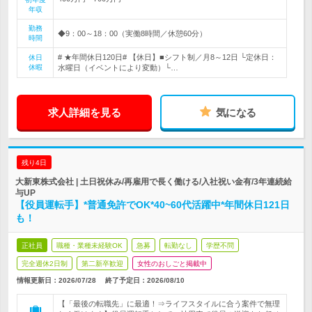
年収
勤務
◆9：00～18：00（実働8時間／休憩60分）
時間
# ★年間休日120日# 【休日】■シフト制／月8～12日 └定休日：
休日
休暇
水曜日（イベントにより変動）└…
求人詳細を見る
気になる
残り4日
大新東株式会社 | 土日祝休み/再雇用で長く働ける/入社祝い金有/3年連続給
与UP
【役員運転手】*普通免許でOK*40~60代活躍中*年間休日121日
も！
正社員
職種・業種未経験OK
急募
転勤なし
学歴不問
完全週休2日制
第二新卒歓迎
女性のおしごと掲載中
情報更新日：2026/07/28
終了予定日：
2026/08/10
【「最後の転職先」に最適！⇒ライフスタイルに合う案件で無理