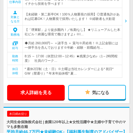
仕事内容
イチから技術を学べます！
【未経験・第二新卒OK！100％人物重視の採用】◎普通免許があ
対象と
れば応募OK！人物重視で採用いたします！ ※経験者も大歓迎
なる方
【「堺東駅」より徒歩圏内！／転勤なし】 ★リニューアルした本
社ビル！綺麗な環境で働けますよ♪ ※I…
勤務地
◆月給 260,000円～ ＋諸手当 ＋ 賞与※昇給有！※上記金額には
一律手当を含んでおります※年齢・経験・前職給与…
給与
8:15 ～ 17:00（休憩12:00～12:45）★残業少なめ♪（1～2時間程
勤務
時間
度） 社員のワーク…
* 週休2日制（土・日）※土曜は当社カレンダーによる* 祝日*
休日
休暇
GW（暦通り）* 年末年始休暇* 夏…
求人詳細を見る
気になる
本日締め切り
大同生命保険株式会社 | 創業120年以上★女性活躍中★主婦や子育て中のマ
マも多数在籍
平均月給46.7万円★未経験OK♪【福利厚生制度のアドバイザー】