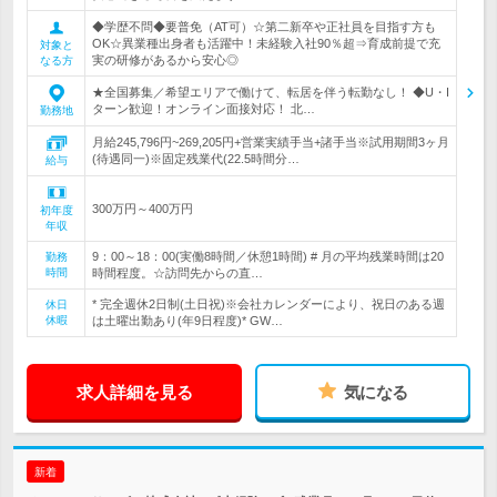
◆学歴不問◆要普免（AT可）☆第二新卒や正社員を目指す方も
OK☆異業種出身者も活躍中！未経験入社90％超⇒育成前提で充
対象と
実の研修があるから安心◎
なる方
★全国募集／希望エリアで働けて、転居を伴う転勤なし！ ◆U・I
ターン歓迎！オンライン面接対応！ 北…
勤務地
月給245,796円~269,205円+営業実績手当+諸手当※試用期間3ヶ月
(待遇同一)※固定残業代(22.5時間分…
給与
300万円～400万円
初年度
年収
9：00～18：00(実働8時間／休憩1時間) # 月の平均残業時間は20
勤務
時間
時間程度。☆訪問先からの直…
* 完全週休2日制(土日祝)※会社カレンダーにより、祝日のある週
休日
休暇
は土曜出勤あり(年9日程度)* GW…
求人詳細を見る
気になる
新着