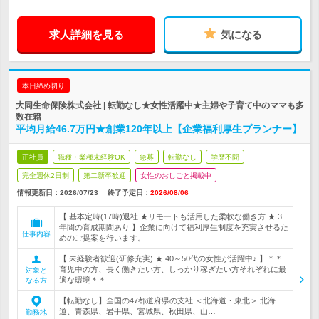
求人詳細を見る
気になる
本日締め切り
大同生命保険株式会社 | 転勤なし★女性活躍中★主婦や子育て中のママも多
数在籍
平均月給46.7万円★創業120年以上【企業福利厚生プランナー】
正社員
職種・業種未経験OK
急募
転勤なし
学歴不問
完全週休2日制
第二新卒歓迎
女性のおしごと掲載中
情報更新日：2026/07/23
終了予定日：
2026/08/06
【 基本定時(17時)退社 ★リモートも活用した柔軟な働き方 ★ 3
年間の育成期間あり 】企業に向けて福利厚生制度を充実させるた
仕事内容
めのご提案を行います。
【 未経験者歓迎(研修充実) ★ 40～50代の女性が活躍中♪ 】＊＊
育児中の方、長く働きたい方、しっかり稼ぎたい方それぞれに最
対象と
適な環境＊＊
なる方
【転勤なし】全国の47都道府県の支社 ＜北海道・東北＞ 北海
道、青森県、岩手県、宮城県、秋田県、山…
勤務地