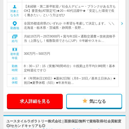
【未経験・第二新卒歓迎／社会人デビュー・ブランクがある方も
OK】要普免(AT限定可)★20～40代活躍中★「安定した環境で長
対象と
く働きたい」という方はぜひ
なる方
全国35都道府県のいずれか ※希望を考慮して決定します。 ＼＼
北海道・栃木県・茨城県・静岡県・長野…
勤務地
月給19万円～29万9000円＋賞与年2回＋通勤交通費＋技術資格手
当（上限なし！複数取得でさらにUP）※年齢やスキル…
給与
300万円～500万円
初年度
年収
8：30～17：15（実働7時間45分）※残業は月平均3.9時間！基本
勤務
時間
定時退社です◎
# 《年間休日130日》■週休2日制（月8～10日／基本土日休み）■
休日
休暇
祝日■夏季休暇（5日）■年末年始…
求人詳細を見る
気になる
ユースタイルラボラトリー株式会社 | 面接保証/無料で資格取得/社会貢献度
◎/セカンドキャリアも◎