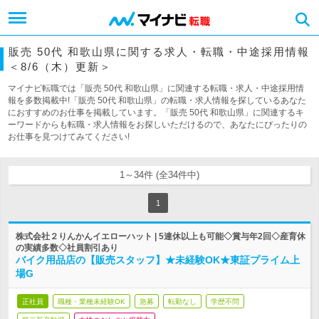
販売 50代 和歌山県に関する求人・転職・中途採用情報
＜8/6（木）更新＞
マイナビ転職では「販売 50代 和歌山県」に関連する転職・求人・中途採用情
報を多数掲載中!「販売 50代 和歌山県」の転職・求人情報を探しているあなた
におすすめのお仕事を掲載しています。「販売 50代 和歌山県」に関連するキ
ーワードからも転職・求人情報をお探しいただけるので、あなたにぴったりの
お仕事を見つけてみてください!
1～34件 (全34件中)
1
株式会社２りんかんイエローハット | 5連休以上も可能◇賞与年2回◇産育休
の実績多数◇社員割引あり
バイク用品店の【販売スタッフ】★未経験OK★東証プライム上
場G
正社員
職種・業種未経験OK
急募
転勤なし
学歴不問