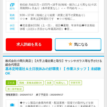
初任給 月給21万～23万円＋諸手当(地域・能力により異なる)※試
用期間6ヶ月あり（条件変更なし）＜＜ 平均給与 ＞…
給与
9:00～17:00（地域により始業・終業に若干の変動あり）
勤務
時間
☆☆★ 基本は定時退社です ★☆☆地域に…
◆完全週休2日制（土・日）、祝日◆夏期、年末年始◆年次有給
休日
休暇
休暇（入社1ヶ月目から/年最高20日）◆育…
求人詳細を見る
気になる
株式会社小間久商店 | 【大手上場企業と取引】サッシやガラス等を手がける
総合代理店
基本定時退社＆土日祝休みの好環境！【 作業スタッフ 】未経験
OK
正社員
職種・業種未経験OK
急募
転勤なし
学歴不問
第二新卒歓迎
情報更新日：2026/07/17
終了予定日：
2026/09/17
◆サッシ製品の倉庫内作業・配送業務・現場での取付などを担
当。※事務作業は一切なし！☆充実した研修あり！未経験者でも