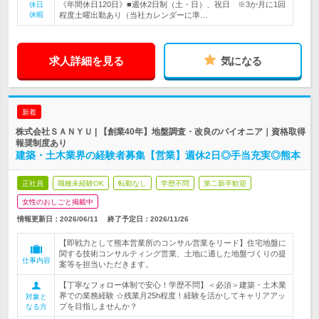
《年間休日120日》■週休2日制（土・日）、祝日 ※3か月に1回
休日
休暇
程度土曜出勤あり（当社カレンダーに準…
求人詳細を見る
気になる
新着
株式会社ＳＡＮＹＵ | 【創業40年】地盤調査・改良のパイオニア｜資格取得
報奨制度あり
建築・土木業界の経験者募集【営業】週休2日◎手当充実◎熊本
正社員
職種未経験OK
転勤なし
学歴不問
第二新卒歓迎
女性のおしごと掲載中
情報更新日：2026/06/11
終了予定日：
2026/11/26
【即戦力として熊本営業所のコンサル営業をリード】住宅地盤に
関する技術コンサルティング営業、土地に適した地盤づくりの提
仕事内容
案等を担当いただきます。
【丁寧なフォロー体制で安心！学歴不問】＜必須＞建築・土木業
界での業務経験 ☆残業月25h程度！経験を活かしてキャリアアッ
対象と
プを目指しませんか？
なる方