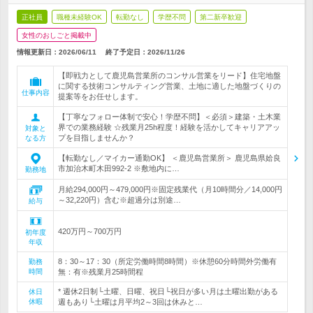
正社員
職種未経験OK
転勤なし
学歴不問
第二新卒歓迎
女性のおしごと掲載中
情報更新日：2026/06/11
終了予定日：
2026/11/26
【即戦力として鹿児島営業所のコンサル営業をリード】住宅地盤
に関する技術コンサルティング営業、土地に適した地盤づくりの
仕事内容
提案等をお任せします。
【丁寧なフォロー体制で安心！学歴不問】＜必須＞建築・土木業
界での業務経験 ☆残業月25h程度！経験を活かしてキャリアアッ
対象と
プを目指しませんか？
なる方
【転勤なし／マイカー通勤OK】 ＜鹿児島営業所＞ 鹿児島県姶良
市加治木町木田992-2 ※敷地内に…
勤務地
月給294,000円～479,000円※固定残業代（月10時間分／14,000円
～32,220円）含む※超過分は別途…
給与
420万円～700万円
初年度
年収
8：30～17：30（所定労働時間8時間）※休憩60分時間外労働有
勤務
時間
無：有※残業月25時間程
* 週休2日制└土曜、日曜、祝日└祝日が多い月は土曜出勤がある
休日
休暇
週もあり└土曜は月平均2～3回は休みと…