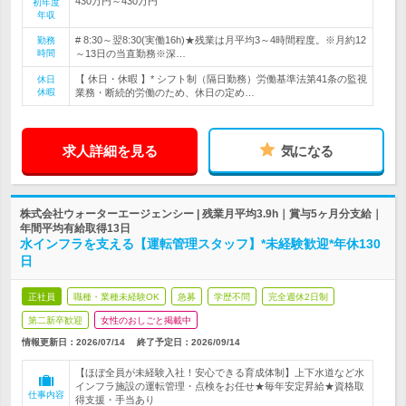
430万円～430万円
初年度
年収
# 8:30～翌8:30(実働16h)★残業は月平均3～4時間程度。※月約12
勤務
時間
～13日の当直勤務※深…
【 休日・休暇 】* シフト制（隔日勤務）労働基準法第41条の監視
休日
休暇
業務・断続的労働のため、休日の定め…
求人詳細を見る
気になる
株式会社ウォーターエージェンシー | 残業月平均3.9h｜賞与5ヶ月分支給｜
年間平均有給取得13日
水インフラを支える【運転管理スタッフ】*未経験歓迎*年休130
日
正社員
職種・業種未経験OK
急募
学歴不問
完全週休2日制
第二新卒歓迎
女性のおしごと掲載中
情報更新日：2026/07/14
終了予定日：
2026/09/14
【ほぼ全員が未経験入社！安心できる育成体制】上下水道など水
インフラ施設の運転管理・点検をお任せ★毎年安定昇給★資格取
仕事内容
得支援・手当あり