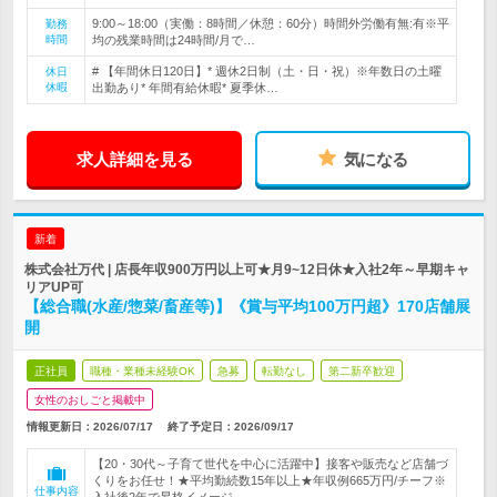
9:00～18:00（実働：8時間／休憩：60分）時間外労働有無:有※平
勤務
時間
均の残業時間は24時間/月で…
# 【年間休日120日】* 週休2日制（土・日・祝）※年数日の土曜
休日
休暇
出勤あり* 年間有給休暇* 夏季休…
求人詳細を見る
気になる
新着
株式会社万代 | 店長年収900万円以上可★月9~12日休★入社2年～早期キャ
リアUP可
【総合職(水産/惣菜/畜産等)】《賞与平均100万円超》170店舗展
開
正社員
職種・業種未経験OK
急募
転勤なし
第二新卒歓迎
女性のおしごと掲載中
情報更新日：2026/07/17
終了予定日：
2026/09/17
【20・30代～子育て世代を中心に活躍中】接客や販売など店舗づ
くりをお任せ！★平均勤続数15年以上★年収例665万円/チーフ※
仕事内容