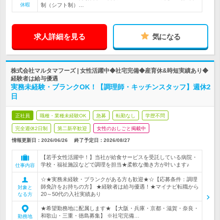
休暇
制（シフト制）…
求人詳細を見る
気になる
株式会社マルタマフーズ | 女性活躍中◆社宅完備◆産育休&時短実績あり◆
経験者は給与優遇
実務未経験・ブランクOK！【調理師・キッチンスタッフ】週休2
日
正社員
職種・業種未経験OK
急募
転勤なし
学歴不問
完全週休2日制
第二新卒歓迎
女性のおしごと掲載中
情報更新日：2026/06/26
終了予定日：
2026/08/27
【若手女性活躍中！】当社が給食サービスを受託している病院・
学校・福祉施設などで調理を担当★柔軟な働き方が叶います♪
仕事内容
☆★実務未経験・ブランクがある方も歓迎★☆【応募条件：調理
師免許をお持ちの方】 ★経験者は給与優遇！★マイナビ転職から
対象と
20～50代の入社実績あり
なる方
★希望勤務地に配属します★ 【大阪・兵庫・京都・滋賀・奈良・
和歌山・三重・徳島募集】 ※社宅完備…
勤務地