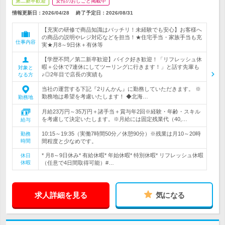
第二新卒歓迎
女性のおしごと掲載中
情報更新日：2026/04/28
終了予定日：
2026/08/31
【充実の研修で商品知識はバッチリ！未経験でも安心】お客様へ
の商品の説明やレジ対応などを担当！★住宅手当・家族手当も充
仕事内容
実★月8～9日休＋有休等
【学歴不問／第二新卒歓迎】バイク好き歓迎！「リフレッシュ休
暇＋公休で7連休にしてツーリングに行きます！」と話す先輩も
対象と
♪◎2年目で店長の実績も
なる方
当社の運営する下記『2りんかん』に勤務していただきます。 ※
勤務地は希望を考慮いたします！ ◆北海…
勤務地
月給23万円～35万円＋諸手当＋賞与年2回※経験・年齢・スキル
を考慮して決定いたします。※月給には固定残業代（40,…
給与
10:15～19:35（実働7時間50分／休憩90分）※残業は月10～20時
勤務
時間
間程度と少なめです。
* 月8～9日休み* 有給休暇* 年始休暇* 特別休暇* リフレッシュ休暇
休日
休暇
（任意で4日間取得可能）#…
求人詳細を見る
気になる