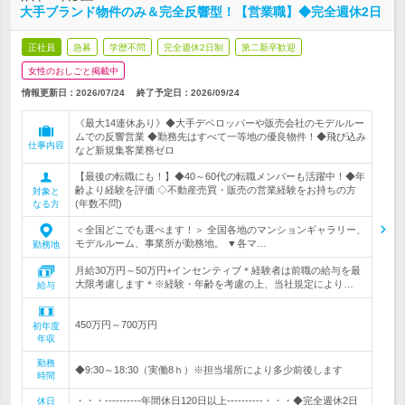
大手ブランド物件のみ＆完全反響型！【営業職】◆完全週休2日
正社員
急募
学歴不問
完全週休2日制
第二新卒歓迎
女性のおしごと掲載中
情報更新日：2026/07/24
終了予定日：
2026/09/24
《最大14連休あり》◆大手デベロッパーや販売会社のモデルルー
ムでの反響営業 ◆勤務先はすべて一等地の優良物件！◆飛び込み
仕事内容
など新規集客業務ゼロ
【最後の転職にも！】◆40～60代の転職メンバーも活躍中！◆年
齢より経験を評価 ◇不動産売買・販売の営業経験をお持ちの方
対象と
(年数不問)
なる方
＜全国どこでも選べます！＞ 全国各地のマンションギャラリー、
モデルルーム、事業所が勤務地。 ▼各マ…
勤務地
月給30万円～50万円+インセンティブ＊経験者は前職の給与を最
大限考慮します＊※経験・年齢を考慮の上、当社規定により…
給与
450万円～700万円
初年度
年収
勤務
◆9:30～18:30（実働8ｈ）※担当場所により多少前後します
時間
・・・----------年間休日120日以上----------・・・◆完全週休2日
休日