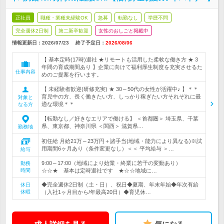
正社員
職種・業種未経験OK
急募
転勤なし
学歴不問
完全週休2日制
第二新卒歓迎
女性のおしごと掲載中
情報更新日：2026/07/23
終了予定日：
2026/08/06
【 基本定時(17時)退社 ★リモートも活用した柔軟な働き方 ★ 3
年間の育成期間あり 】企業に向けて福利厚生制度を充実させるた
仕事内容
めのご提案を行います。
【 未経験者歓迎(研修充実) ★ 30～50代の女性が活躍中♪ 】＊＊
育児中の方、長く働きたい方、しっかり稼ぎたい方それぞれに最
対象と
適な環境＊＊
なる方
【転勤なし／好きなエリアで働ける】 ＜首都圏＞ 埼玉県、千葉
県、東京都、神奈川県 ＜関西＞ 滋賀県…
勤務地
初任給 月給21万～23万円＋諸手当(地域・能力により異なる)※試
用期間6ヶ月あり（条件変更なし）＜＜ 平均給与 ＞…
給与
9:00～17:00（地域により始業・終業に若干の変動あり）
勤務
時間
☆☆★ 基本は定時退社です ★☆☆地域に…
◆完全週休2日制（土・日）、祝日◆夏期、年末年始◆年次有給
休日
休暇
（入社1ヶ月目から/年最高20日）◆育児休…