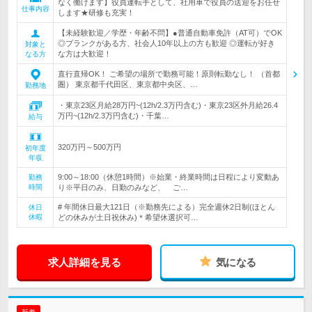
なく働けます】役員運転手として、社用車で役員の送迎をお任せ
仕事内容
します★研修も充実！
【未経験歓迎／学歴・年齢不問】●普通自動車免許（AT可）でOK
◎ブランクがある方、社会人10年以上の方も歓迎 ◎運転が好き
対象と
な方は大歓迎！
なる方
直行直帰OK！ ご希望の場所で勤務可能！原則転勤なし！ （首都
圏） 東京都千代田区、東京都中央区、…
勤務地
・東京23区月給28万円~(12h/2.3万円含む)・東京23区外月給26.4
万円~(12h/2.3万円含む)・千葉…
給与
320万円～500万円
初年度
年収
9:00～18:00（休憩1時間）※始業・終業時間は日程により変動あ
勤務
時間
り※平日のみ、日勤のみなど、 ご…
# 年間休日最大121日（※勤務先による）完全週休2日制(ほとん
休日
休暇
どの休みが土日祝休み)＊希望休選択可…
求人詳細を見る
気になる