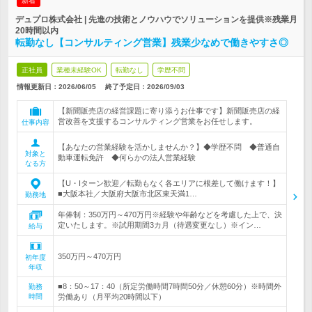
新着
デュプロ株式会社 | 先進の技術とノウハウでソリューションを提供※残業月
20時間以内
転勤なし【コンサルティング営業】残業少なめで働きやすさ◎
正社員
業種未経験OK
転勤なし
学歴不問
情報更新日：2026/06/05
終了予定日：
2026/09/03
【新聞販売店の経営課題に寄り添うお仕事です】新聞販売店の経
営改善を支援するコンサルティング営業をお任せします。
仕事内容
【あなたの営業経験を活かしませんか？】◆学歴不問 ◆普通自
対象と
動車運転免許 ◆何らかの法人営業経験
なる方
【U・Iターン歓迎／転勤もなく各エリアに根差して働けます！】
■大阪本社／大阪府大阪市北区東天満1…
勤務地
年俸制：350万円～470万円※経験や年齢などを考慮した上で、決
定いたします。※試用期間3カ月（待遇変更なし）※イン…
給与
350万円～470万円
初年度
年収
■8：50～17：40（所定労働時間7時間50分／休憩60分）※時間外
勤務
時間
労働あり（月平均20時間以下）