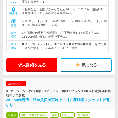
面談を実施中！！
なる方
【転勤なし！全国どこからでも応募OK♪】 ＊マイカー通勤OK！
＆無料送迎バスがある空港や寮費6ヶ月…
勤務地
月給23万8千円～:羽田 月給23万8千円～:成田 月給23万3千円～:関
西国際 月給22万8千円～:神戸 …
給与
1ヶ月単位の変形労働時間制（月平均実働173.6時間）└4:00～
勤務
時間
22：00の間で変動※時間外手当は…
◆月8～9日（シフト制）◆有給休暇◆慶弔休暇◆産休・育休制度
休日
休暇
（取得実績あり）☆基本的に、3～4日勤務…
求人詳細を見る
気になる
本日締め切り
UTエージェント株式会社 | <プライム上場GP>ブランクOK★社宅費全額補
助エリア多数
20～50代活躍中◎全員面接実施中！【在庫確認スタッフ】転勤
なし
正社員
職種・業種未経験OK
急募
転勤なし
学歴不問