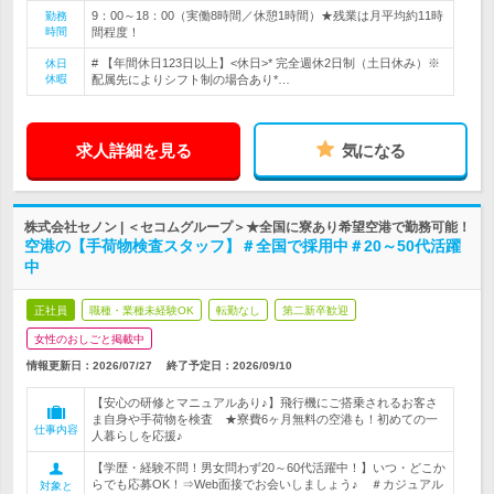
9：00～18：00（実働8時間／休憩1時間）★残業は月平均約11時
勤務
時間
間程度！
# 【年間休日123日以上】<休日>* 完全週休2日制（土日休み）※
休日
休暇
配属先によりシフト制の場合あり*…
求人詳細を見る
気になる
株式会社セノン | ＜セコムグループ＞★全国に寮あり希望空港で勤務可能！
空港の【手荷物検査スタッフ】＃全国で採用中＃20～50代活躍
中
正社員
職種・業種未経験OK
転勤なし
第二新卒歓迎
女性のおしごと掲載中
情報更新日：2026/07/27
終了予定日：
2026/09/10
【安心の研修とマニュアルあり♪】飛行機にご搭乗されるお客さ
ま自身や手荷物を検査 ★寮費6ヶ月無料の空港も！初めての一
仕事内容
人暮らしを応援♪
【学歴・経験不問！男女問わず20～60代活躍中！】いつ・どこか
らでも応募OK！⇒Web面接でお会いしましょう♪ ＃カジュアル
対象と