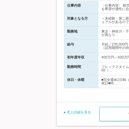
仕事内容
〈仕事内容〉 航
を希望や適性に合
対象となる方
＜未経験・第二新
ュアルがあるので
勤務地
東京・神奈川・千
が異なり…
給与
月給／235,0
（試用期間中の待
初年度年収
400万円～600万
勤務時間
フレックスタイム
00（…
休日・休暇
■完全週休2日制
祝日■特…
求人詳細を見る