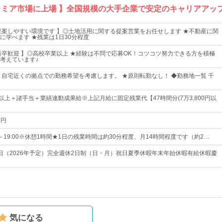
レミア市場に上場 】全国規模の大手企業で安定のキャリアアッ
提案しやすい環境です 】◎土地活用に関する提案営業をお任せします ★不動産に関
に学べます ★残業は1日30分程度
新卒歓迎 】◎高校卒業以上 ★経験は不問で応募OK！コツコツ努力できる方を積極
考えています♪
 自宅近くの拠点での勤務希望を考慮します。 ★原則転勤なし！ ◆勤務地一覧 千
0円以上＋諸手当＋業績連動成果給※上記月給に固定残業代【47時間分(7万3,800円以
万円
0～19:00※休憩1時間★1日の残業時間は約30分程度、月14時間程度です（約2…
23日（2026年予定）完全週休2日制（日・月）祝日夏季休暇年末年始休暇有給休暇慶
気になる