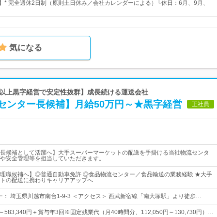
日】* 完全週休2日制（原則土日休み／会社カレンダーによる）└休日：6月、9月、
気になる
0年以上黒字経営で安定性抜群】成長続ける運送会社
センター長候補】月給50万円～★黒字経営
正社員
長候補として活躍へ】大手スーパーマーケットの配送を手掛ける当社物流センタ
や安全管理等を担当していただきます。
理職候補へ】◎普通自動車免許 ◎食品物流センター／食品輸送の業務経験 ★大手
トの配送に携わりキャリアアップへ
ター： 埼玉県川越市南台1-9-3 ＜アクセス＞ 西武新宿線「南大塚駅」より徒歩…
円～583,340円＋賞与年3回※固定残業代（月40時間分、112,050円～130,730円）…