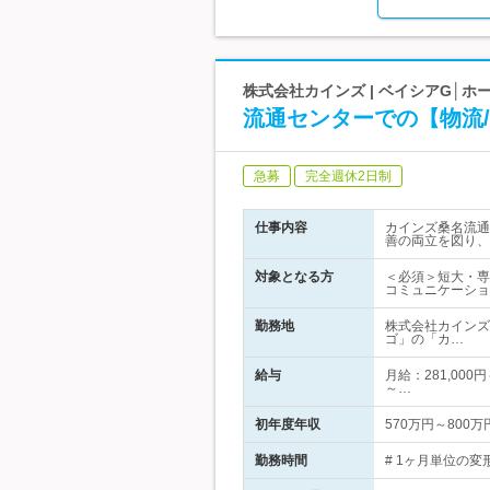
株式会社カインズ | ベイシアG│ホ
流通センターでの【物流
急募
完全週休2日制
仕事内容
カインズ桑名流通
善の両立を図り、
対象となる方
＜必須＞短大・専
コミュニケーショ
勤務地
株式会社カインズ
ゴ」の「カ…
給与
月給：281,000
～…
初年度年収
570万円～800万
勤務時間
# 1ヶ月単位の変