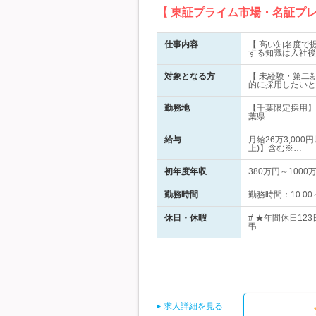
【 東証プライム市場・名証プ
仕事内容
【 高い知名度で
する知識は入社後
対象となる方
【 未経験・第二
的に採用したいと
勤務地
【千葉限定採用】
葉県…
給与
月給26万3,00
上)】含む※…
初年度年収
380万円～1000
勤務時間
勤務時間：10:0
休日・休暇
# ★年間休日1
弔…
求人詳細を見る