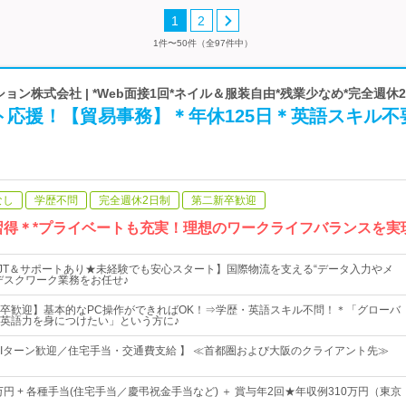
1
2
1件〜50件（全97件中）
ューション株式会社 | *Web面接1回*ネイル＆服装自由*残業少なめ*完全週休
ト応援！【貿易事務】＊年休125日＊英語スキル不
なし
学歴不問
完全週休2日制
第二新卒歓迎
習得＊*プライベートも充実！理想のワークライフバランスを実
JT＆サポートあり★未経験でも安心スタート】国際物流を支える“データ入力やメ
デスクワーク業務をお任せ♪
卒歓迎】基本的なPC操作ができればOK！⇒学歴・英語スキル不問！＊「グローバ
英語力を身につけたい」という方に♪
・Iターン歓迎／住宅手当・交通費支給 】 ≪首都圏および大阪のクライアント先≫
万円 + 各種手当(住宅手当／慶弔祝金手当など) ＋ 賞与年2回★年収例310万円（東京