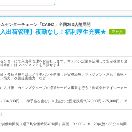
ームセンターチェーン「CAINZ」全国263店舗展開
/入出荷管理】夜勤なし！福利厚生充実★
正社員
センターにて入出荷管理をお任せします。マテハン設備を活用して安定稼働と改
将来的にはマネジメントを目指せます。
修・各種学校卒以上／マテハンを使用した実務経験／マネジメント意欲／折衝・
ン能力／改善提案能力 など
に入社後、カインズグループの流通サービス事業を行う「株式会社アイシーカー
円～384,800円（一律手当を含む）※上記には固定残業代32,000円～75,000円／16
円
形労働時間制（週平均労働時間40時間）実働：9：00～18：20休憩：80分※時間…