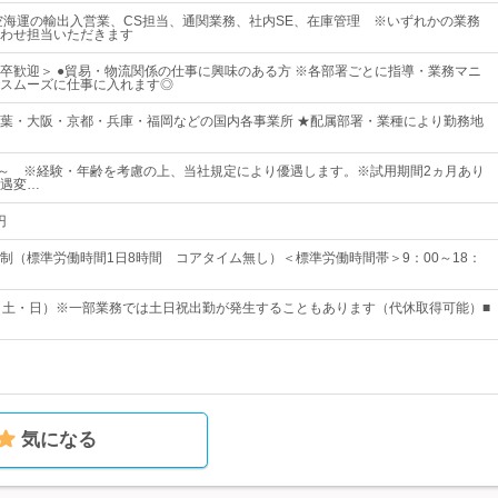
空海運の輸出入営業、CS担当、通関業務、社内SE、在庫管理 ※いずれかの業務
わせ担当いただきます
卒歓迎＞ ●貿易・物流関係の仕事に興味のある方 ※各部署ごとに指導・業務マニ
スムーズに仕事に入れます◎
葉・大阪・京都・兵庫・福岡などの国内各事業所 ★配属部署・業種により勤務地
00円～ ※経験・年齢を考慮の上、当社規定により優遇します。※試用期間2ヵ月あり
遇変…
円
制（標準労働時間1日8時間 コアタイム無し）＜標準労働時間帯＞9：00～18：
（土・日）※一部業務では土日祝出勤が発生することもあります（代休取得可能）■
気になる