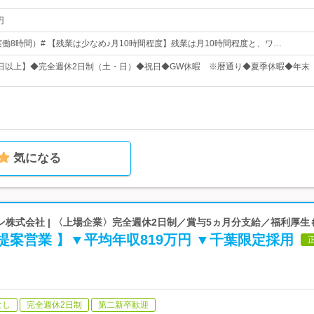
円
:00（実働8時間）# 【残業は少なめ♪月10時間程度】残業は月10時間程度と、ワ…
25日以上】◆完全週休2日制（土・日）◆祝日◆GW休暇 ※暦通り◆夏季休暇◆年末
気になる
株式会社 | 〈上場企業〉完全週休2日制／賞与5ヵ月分支給／福利厚生
提案営業 】▼平均年収819万円 ▼千葉限定採用
なし
完全週休2日制
第二新卒歓迎