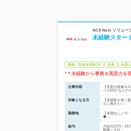
ACA Next ソリ
未経験スター
職種・業種未経験OK
急募
転勤
*＊未経験から事務＆英語力を
仕事内容
【充実の研修＆O
ール対応”などの
対象となる方
【未経験＆第二新
ルに働きたい」「
勤務地
【 転勤なし／U
◆…
給与
月給20万円～26
勤務／入社…