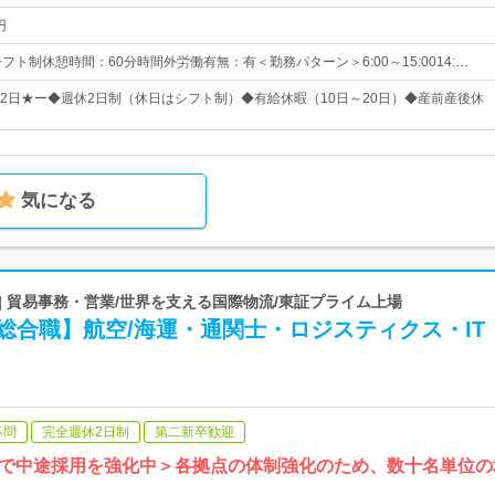
円
フト制休憩時間：60分時間外労働有無：有＜勤務パターン＞6:00～15:0014:…
112日★ー◆週休2日制（休日はシフト制）◆有給休暇（10日～20日）◆産前産後休
気になる
| 貿易事務・営業/世界を支える国際物流/東証プライム上場
総合職】航空/海運・通関士・ロジスティクス・IT
不問
完全週休2日制
第二新卒歓迎
で中途採用を強化中＞各拠点の体制強化のため、数十名単位の