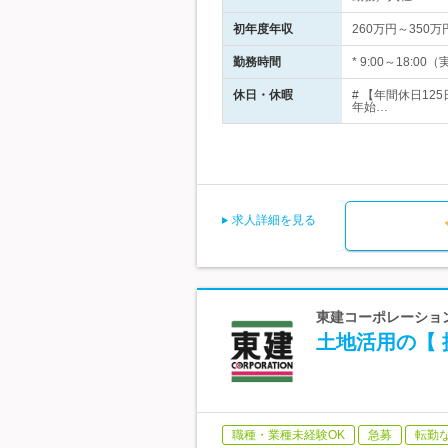
初年度年収
260万円～350万
勤務時間
* 9:00～18
休日・休暇
# 【年間休日1
年始…
求人詳細を見る
東建コーポレーション
土地活用の【 
職種・業種未経験OK
急募
転勤