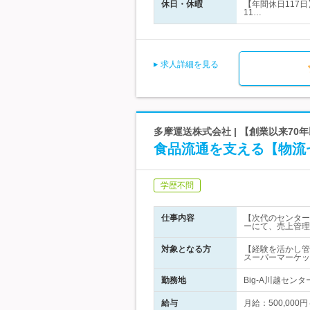
休日・休暇
【年間休日117
11…
求人詳細を見る
多摩運送株式会社 | 【創業以来7
食品流通を支える【物流
学歴不問
仕事内容
【次代のセンター
ーにて、売上管理
対象となる方
【経験を活かし管
スーパーマーケッ
勤務地
Big-A川越セン
給与
月給：500,000