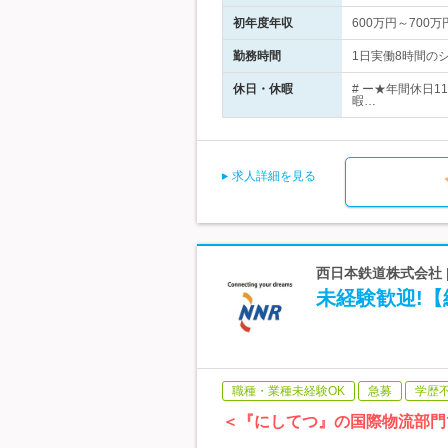
初年度年収
600万円～700万
勤務時間
1日実働8時間のシ
休日・休暇
# ー★年間休日
暇…
求人詳細を見る
西日本鉄道株式会社 
未経験歓迎!【
職種・業種未経験OK
急募
学歴
＜『にしてつ』の国際物流部門