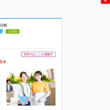
2日制
要
正社員
女性のおしごと掲載中
現★