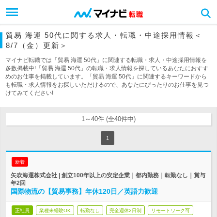
貿易 海運 50代に関する求人・転職・中途採用情報＜
8/7（金）更新＞
マイナビ転職では「貿易 海運 50代」に関連する転職・求人・中途採用情報を
多数掲載中!「貿易 海運 50代」の転職・求人情報を探しているあなたにおすす
めのお仕事を掲載しています。「貿易 海運 50代」に関連するキーワードから
も転職・求人情報をお探しいただけるので、あなたにぴったりのお仕事を見つ
けてみてください!
1～40件 (全40件中)
1
新着
矢吹海運株式会社 | 創立100年以上の安定企業｜都内勤務｜転勤なし｜賞与
年2回
国際物流の【貿易事務】年休120日／英語力歓迎
正社員
業種未経験OK
転勤なし
完全週休2日制
リモートワーク可