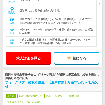
歩を踏み出せます！
なる方
愛知県北名古屋市熊之庄小烏1番地
勤務地
月給26万円～※試用期間1から3ヶ月（試用期間中の月給23万円）
※試用期間は経験やスキルに応じて短縮される場合あり
給与
8時00分～17時00分（実働8時間・休憩60分）残業なし、定時退
勤務
時間
社が基本。
・週休2日制（土日祝 ）・年間休日120日・ゴールデンウィー
休日
休暇
ク・夏季休暇・年末年始休暇・有給休暇（年…
求人詳細を見る
気になる
南日本運輸倉庫株式会社 | グループ売上350億円の安定企業！経験を正当に
評価し給与に反映
フォークリフト経験者優遇！【倉庫作業】月給27万円～/社宅完
備
正社員
職種・業種未経験OK
急募
転勤なし
学歴不問
完全週休2日制
第二新卒歓迎