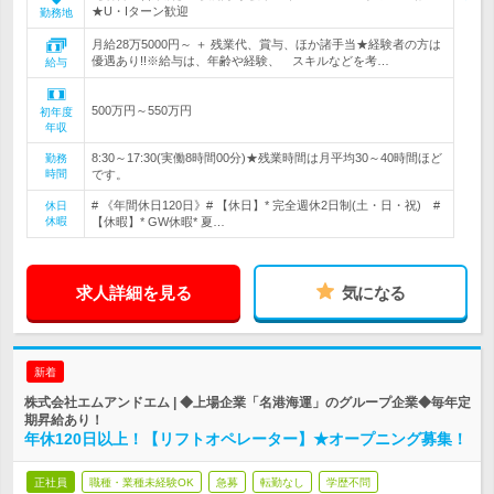
★U・Iターン歓迎
勤務地
月給28万5000円～ ＋ 残業代、賞与、ほか諸手当★経験者の方は
優遇あり!!※給与は、年齢や経験、 スキルなどを考…
給与
500万円～550万円
初年度
年収
8:30～17:30(実働8時間00分)★残業時間は月平均30～40時間ほど
勤務
時間
です。
# 《年間休日120日》# 【休日】* 完全週休2日制(土・日・祝) #
休日
休暇
【休暇】* GW休暇* 夏…
求人詳細を見る
気になる
新着
株式会社エムアンドエム | ◆上場企業「名港海運」のグループ企業◆毎年定
期昇給あり！
年休120日以上！【リフトオペレーター】★オープニング募集！
正社員
職種・業種未経験OK
急募
転勤なし
学歴不問