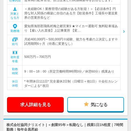
送車両の配車管理、担当企業との関係構築等をお任せします。
仕事内容
＜未経験OK！業務管理の経験がある方歓迎！＞【必須条件】円
滑な対人関係の構築に自信のある方【歓迎条件】工場長や運送業
対象と
界の営業所長など
なる方
愛知県海部郡飛島村梅之郷宮東9 ★マイカー通勤可 無料駐車場あ
り 【雇い入れ直後】上記事業所 【変…
勤務地
月給400,000円～500,000円※経験、能力を考慮の上決定します※
試用期間6ヶ月（待遇に変更なし）
給与
500万円～700万円
初年度
年収
勤務
9：00～18：00（所定労働時間8時間0分／休憩60分）残業あり
時間
* 年間休日111日* 完全週休2日制（日曜日＋他1日）※会社カレン
休日
休暇
ダーによる* 祝日
求人詳細を見る
気になる
株式会社協同クリエイト | ＜創業95年＞転勤なし｜残業1日1h程度｜7時間
勤務｜毎年全員昇給