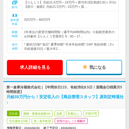
【りんくう】月給21.6万円～24万円＋賞与年2回(実績3.82ヶ月分)
【掛川・姫路】月給21.5万円～23万円＋賞…
給与
325万円～400万円
初年度
年収
1年単位の変形労働時間制（週平均40時間以内）※姫路営業所の
勤務
時間
み対象外【りんくう営業所】8：00～17…
* 週休2日制* 祝日* 夏季休暇* 年末年始休暇* GW* 有給休暇（3ヶ
休日
休暇
月経過後15日／最大年2…
求人詳細を見る
気になる
第一倉庫冷蔵株式会社 | 【年間休日115、有給消化8.5日！退職金◎残業月5
時間程度】
月給35万円から！安定収入の【商品管理スタッフ】原則定時退社
♪
正社員
職種・業種未経験OK
急募
転勤なし
学歴不問
完全週休2日制
第二新卒歓迎
女性のおしごと掲載中
情報更新日：2026/06/30
終了予定日：
2026/08/31