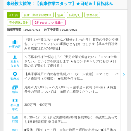
未経験大歓迎！【倉庫作業スタッフ】★日勤＆土日祝休み
正社員
職種・業種未経験OK
急募
転勤なし
学歴不問
完全週休2日制
女性のおしごと掲載中
情報更新日：2026/07/28
終了予定日：
2026/09/28
《難しい作業はありません／研修もしっかり》 貨物の仕分けや梱
包、フォークリフトでの運搬などをお任せします【基本土日祝休
仕事内容
み＆残業1日1hの好環境】
＼応募条件は"一切なし"／「安定企業で働きたい」「コツコツ働
きたい」という方を歓迎します ★セカンドキャリアにも◎ ★日
対象と
勤のみで安心して働ける！
なる方
【兵庫県神戸市内の各営業所／U・Iターン歓迎】 ※マイカー・バ
イク通勤可（応相談） ★転居を伴う転…
勤務地
月給20万2,000円～29万7,000円＋諸手当＋賞与（年2回）★待遇
条件の詳細については、面接でご相談ください！…
給与
300万円～400万円
初年度
年収
8：30～17：00（所定労働時間7時間 休憩90分） ※残業はあって
勤務
時間
も1日1時間程度 ※営業所に…
■週休二日制 （土・日）※年に数回土曜日の出社あり■祝日休み
休日