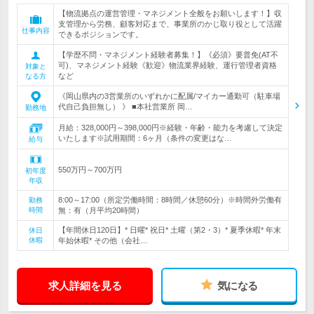
【物流拠点の運営管理・マネジメント全般をお願いします！】収
支管理から労務、顧客対応まで、事業所のかじ取り役として活躍
仕事内容
できるポジションです。
【学歴不問・マネジメント経験者募集！】《必須》要普免(AT不
可)、マネジメント経験《歓迎》物流業界経験、運行管理者資格
対象と
など
なる方
《岡山県内の3営業所のいずれかに配属/マイカー通勤可（駐車場
代自己負担無し） 》 ■本社営業所 岡…
勤務地
月給：328,000円～398,000円※経験・年齢・能力を考慮して決定
いたします※試用期間：6ヶ月（条件の変更はな…
給与
550万円～700万円
初年度
年収
8:00～17:00（所定労働時間：8時間／休憩60分）※時間外労働有
勤務
時間
無：有（月平均20時間）
【年間休日120日】* 日曜* 祝日* 土曜（第2・3）* 夏季休暇* 年末
休日
休暇
年始休暇* その他（会社…
求人詳細を見る
気になる