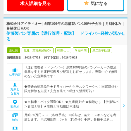
求人詳細を見る
気になる
株式会社アイティオー | 創業106年の老舗製パン100%子会社｜月8日休み｜
希望休日もOK
伊藤製パン専属の【運行管理・配送】 ドライバー経験が活かせ
る
正社員
職種・業種未経験OK
転勤なし
学歴不問
第二新卒歓迎
情報更新日：2026/07/28
終了予定日：
2026/09/28
《運行管理者・ドライバー》創業100年超のパンメーカーの物流
業務を支える運行管理及び配送をお任せします。夜勤中心で無理
仕事内容
のない安定勤務です！
◆普通自動車免許★ドライバーからデスクワークへ！国家資格や
対象と
限定解除も支援！安定企業で70歳まで活躍可能！
なる方
★自転車・バイク通勤OK！ ★交通費支給 ★転勤なし 【伊藤製パ
ン岩槻工場】★岩槻工場勤務は車通勤…
勤務地
月給 30万円～ ＋（各種手当）※給与は、能力・スキルなどを考
慮します。※試用期間：3ヶ月（同条件）手厚い各種手当あ…
給与