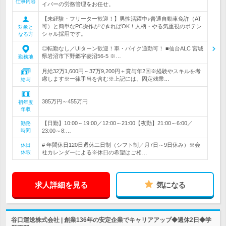
仕事内容
イバーの労務管理をお任せ。
【未経験・フリーター歓迎！】男性活躍中♪普通自動車免許（AT
可）と簡単なPC操作ができればOK！人柄・やる気重視のポテン
対象と
シャル採用です。
なる方
◎転勤なし／UIターン歓迎！車・バイク通勤可！ ■仙台ALC 宮城
県岩沼市下野郷字菱沼56-5 ※…
勤務地
月給32万1,600円～37万9,200円＋賞与年2回※経験やスキルを考
慮します※一律手当を含む※上記には、固定残業…
給与
385万円～455万円
初年度
年収
【日勤】10:00～19:00／12:00～21:00【夜勤】21:00～6:00／
勤務
時間
23:00～8:…
# 年間休日120日週休二日制（シフト制／月7日～9日休み）※会
休日
休暇
社カレンダーによる※休日の希望はご相…
求人詳細を見る
気になる
谷口運送株式会社 | 創業136年の安定企業でキャリアアップ◆週休2日◆学