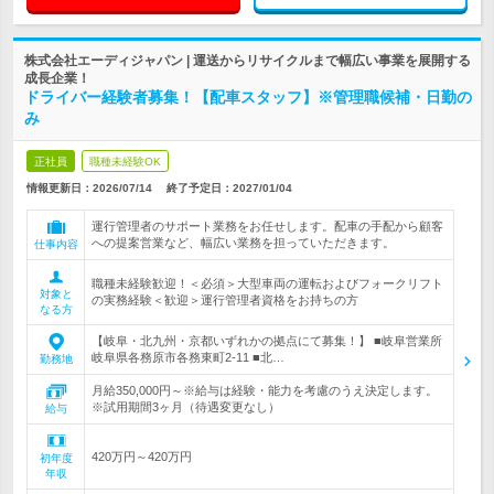
株式会社エーディジャパン | 運送からリサイクルまで幅広い事業を展開する
成長企業！
ドライバー経験者募集！【配車スタッフ】※管理職候補・日勤の
み
正社員
職種未経験OK
情報更新日：2026/07/14
終了予定日：
2027/01/04
運行管理者のサポート業務をお任せします。配車の手配から顧客
への提案営業など、幅広い業務を担っていただきます。
仕事内容
職種未経験歓迎！＜必須＞大型車両の運転およびフォークリフト
対象と
の実務経験＜歓迎＞運行管理者資格をお持ちの方
なる方
【岐阜・北九州・京都いずれかの拠点にて募集！】 ■岐阜営業所
岐阜県各務原市各務東町2-11 ■北…
勤務地
月給350,000円～※給与は経験・能力を考慮のうえ決定します。
※試用期間3ヶ月（待遇変更なし）
給与
420万円～420万円
初年度
年収