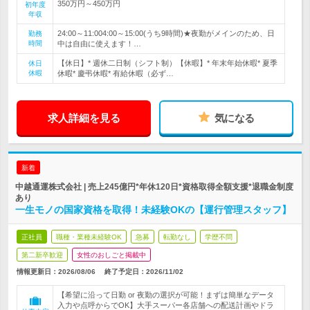
350万円～450万円
初年度
年収
24:00～11:004:00～15:00(うち9時間)★夜勤がメインのため、日
勤務
時間
中は自由に使えます！…
【休日】* 週休二日制（シフト制）【休暇】* 年末年始休暇* 夏季
休日
休暇
休暇* 慶弔休暇* 有給休暇（必ず…
求人詳細を見る
気になる
新着
中越通運株式会社 | 売上245億円*年休120日*資格取得全額支援*退職金制度
あり
一生モノの国家資格を取得！未経験OKの【運行管理スタッフ】
正社員
職種・業種未経験OK
急募
転勤なし
学歴不問
第二新卒歓迎
女性のおしごと掲載中
情報更新日：2026/08/06
終了予定日：
2026/11/02
【希望に沿って日勤 or 夜勤の選択が可能！まずは簡単なデータ
入力や点呼からでOK】大手スーパー各店舗への配送計画やドラ