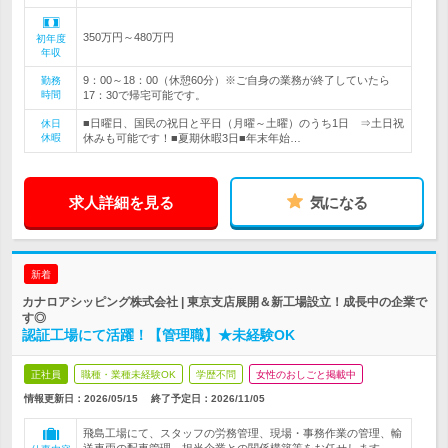
350万円～480万円
初年度
年収
9：00～18：00（休憩60分）※ご自身の業務が終了していたら
勤務
時間
17：30で帰宅可能です。
■日曜日、国民の祝日と平日（月曜～土曜）のうち1日 ⇒土日祝
休日
休暇
休みも可能です！■夏期休暇3日■年末年始…
求人詳細を見る
気になる
新着
カナロアシッピング株式会社 | 東京支店展開＆新工場設立！成長中の企業で
す◎
認証工場にて活躍！【管理職】★未経験OK
正社員
職種・業種未経験OK
学歴不問
女性のおしごと掲載中
情報更新日：2026/05/15
終了予定日：
2026/11/05
飛島工場にて、スタッフの労務管理、現場・事務作業の管理、輸