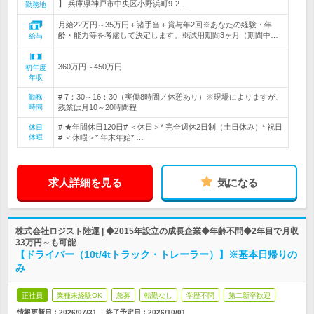
】 兵庫県神戸市中央区小野浜町9-2…
勤務地
月給22万円～35万円＋諸手当＋賞与年2回※あなたの経験・年
齢・能力等を考慮して決定します。※試用期間3ヶ月（期間中…
給与
360万円～450万円
初年度
年収
# 7：30～16：30（実働8時間／休憩あり）※現場によりますが、
勤務
時間
残業は月10～20時間程
# ★年間休日120日# ＜休日＞* 完全週休2日制（土日休み）* 祝日
休日
休暇
# ＜休暇＞* 年末年始* …
求人詳細を見る
気になる
株式会社ロジスト陸運 | ◆2015年設立の成長企業◆年齢不問◆2年目で月収
33万円～も可能
【ドライバー（10t/4tトラック・トレーラー）】※基本日帰りの
み
正社員
業種未経験OK
急募
転勤なし
学歴不問
第二新卒歓迎
情報更新日：2026/07/31
終了予定日：
2026/10/01