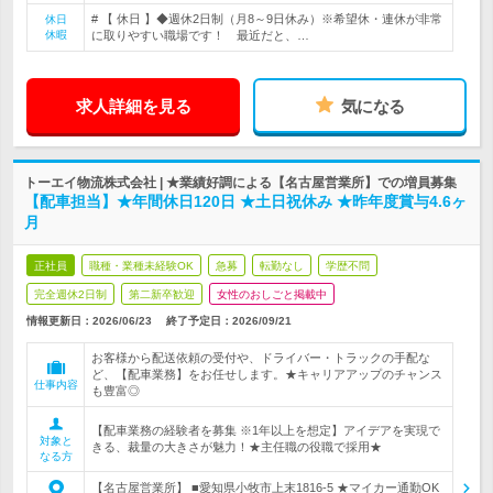
# 【 休日 】◆週休2日制（月8～9日休み）※希望休・連休が非常
休日
休暇
に取りやすい職場です！ 最近だと、…
求人詳細を見る
気になる
トーエイ物流株式会社 | ★業績好調による【名古屋営業所】での増員募集
【配車担当】★年間休日120日 ★土日祝休み ★昨年度賞与4.6ヶ
月
正社員
職種・業種未経験OK
急募
転勤なし
学歴不問
完全週休2日制
第二新卒歓迎
女性のおしごと掲載中
情報更新日：2026/06/23
終了予定日：
2026/09/21
お客様から配送依頼の受付や、ドライバー・トラックの手配な
ど、【配車業務】をお任せします。★キャリアアップのチャンス
仕事内容
も豊富◎
【配車業務の経験者を募集 ※1年以上を想定】アイデアを実現で
対象と
きる、裁量の大きさが魅力！★主任職の役職で採用★
なる方
【名古屋営業所】 ■愛知県小牧市上末1816-5 ★マイカー通勤OK