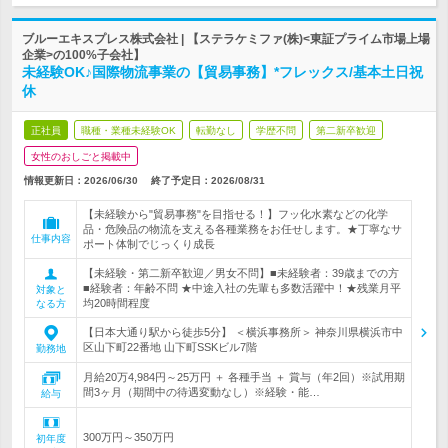
ブルーエキスプレス株式会社 | 【ステラケミファ(株)<東証プライム市場上場
企業>の100%子会社】
未経験OK♪国際物流事業の【貿易事務】*フレックス/基本土日祝
休
正社員
職種・業種未経験OK
転勤なし
学歴不問
第二新卒歓迎
女性のおしごと掲載中
情報更新日：2026/06/30
終了予定日：
2026/08/31
【未経験から"貿易事務"を目指せる！】フッ化水素などの化学
品・危険品の物流を支える各種業務をお任せします。★丁寧なサ
仕事内容
ポート体制でじっくり成長
【未経験・第二新卒歓迎／男女不問】■未経験者：39歳までの方
■経験者：年齢不問 ★中途入社の先輩も多数活躍中！★残業月平
対象と
均20時間程度
なる方
【日本大通り駅から徒歩5分】 ＜横浜事務所＞ 神奈川県横浜市中
区山下町22番地 山下町SSKビル7階
勤務地
月給20万4,984円～25万円 ＋ 各種手当 ＋ 賞与（年2回）※試用期
間3ヶ月（期間中の待遇変動なし）※経験・能…
給与
300万円～350万円
初年度