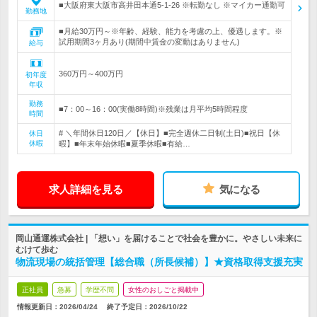
■大阪府東大阪市高井田本通5-1-26 ※転勤なし ※マイカー通勤可
勤務地
■月給30万円～※年齢、経験、能力を考慮の上、優遇します。※
試用期間3ヶ月あり(期間中賃金の変動はありません)
給与
360万円～400万円
初年度
年収
勤務
■7：00～16：00(実働8時間)※残業は月平均5時間程度
時間
# ＼年間休日120日／【休日】■完全週休二日制(土日)■祝日【休
休日
休暇
暇】■年末年始休暇■夏季休暇■有給…
求人詳細を見る
気になる
岡山通運株式会社 | 「想い」を届けることで社会を豊かに。やさしい未来に
むけて歩む
物流現場の統括管理【総合職（所長候補）】★資格取得支援充実
正社員
急募
学歴不問
女性のおしごと掲載中
情報更新日：2026/04/24
終了予定日：
2026/10/22