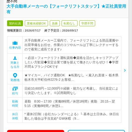
歴不問
大手自動車メーカーの【フォークリフトスタッフ】★正社員登用
有
契約社員
業種未経験OK
急募
転勤なし
学歴不問
情報更新日：2026/07/17
終了予定日：
2026/09/17
大手自動車メーカー工場内で、フォークリフトによる部品運搬や
出荷準備をお任せ。作業のコツやルールは丁寧にレクチャーする
仕事内容
ので着実に成長できます♪
＜必須＞フォークリフト運転資格◆資格を活かしキャリアアップ
したい方歓迎◆安定企業で腰を据えて働きたい方もぜひ！◆学歴
対象と
不問＆ブランクOKです
なる方
★マイカー、バイク通勤OK ★転勤なし ＜雇入れ直後＞ 栃木県
栃木市大平町伯仲2276-2 お客様…
勤務地
日給10,600円～12,000円※経験・能力など考慮し、当社規定によ
り決定いたします。※試用期間なし
給与
昼勤 8:00～17:00（実働8時間／休憩1時間）夜勤 20:15～翌
勤務
時間
5:15（実働8時間／休憩1…
* 週休2日制（会社カレンダーによる）└ 基本は土日休み。休日出
休日
休暇
勤した場合は手当支給* GW休暇（9…