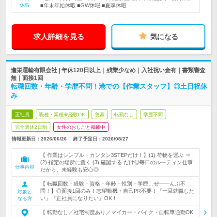
休暇
■年末年始休暇 ■GW休暇 ■夏季休暇…
求人詳細を見る
気になる
進栄運輸有限会社 | 年休120日以上｜残業少なめ｜入社祝い金有｜書類審査
無｜面接1回
転職回数・年齢・学歴不問！港での【作業スタッフ】◎土日祝休
み
正社員
職種・業種未経験OK
急募
転勤なし
学歴不問
完全週休2日制
女性のおしごと掲載中
情報更新日：2026/06/26
終了予定日：
2026/08/27
【 作業はシンプル・カンタン3STEPだけ！】(1) 荷物を運ぶ ⇒
(2) 指定の場所に置く (3) 確認する だけ◎毎日のルーティン仕事
仕事内容
だから、未経験も安心◎
【 転職回数・経験・資格・年齢・性別・学歴…ぜ――んぶ不
問！】◎面接1回のみ！志望動機・自己PR不要！『一旦就職した
対象と
い』『正社員になりたい』OK！
なる方
【 転勤なし／社宅制度あり／マイカー・バイク・自転車通勤OK