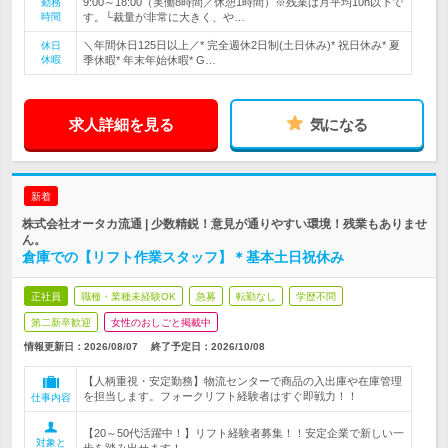
9:00～18:00（実働8時間／休憩1時間）※残業は月平均10h以下で
勤務
時間
す。└裁量が非常に大きく、や…
＼年間休日125日以上／* 完全週休2日制(土日休み)* 祝日休み* 夏
休日
休暇
季休暇* 年末年始休暇* G…
求人詳細を見る
気になる
新着
株式会社オータカ流通 | 少数精鋭！意見が通りやすい環境！残業もありませ
ん。
倉庫での【リフト作業スタッフ】＊基本土日祝休み
正社員
職種・業種未経験OK
急募
転勤なし
学歴不問
第二新卒歓迎
女性のおしごと掲載中
情報更新日：2026/08/07
終了予定日：
2026/10/08
【人柄重視・安定勤務】物流センターで商品の入出庫や在庫管理
を担当します。フォークリフト経験者はすぐ即戦力！！
仕事内容
【20～50代活躍中！】リフト経験者募集！！安定企業で新しい一
対象と