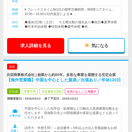
年収
# フレックスタイム制1日の標準労働時間：8時間コアタイム：
勤務
時間
10:00～15:00※社内規定による★…
◆週休2日制（土日） ※土曜出勤の場合あり◆祝日◆夏季休暇
休日
休暇
◆年末年始休暇 ◆特別休暇◆慶弔休暇 ◆有…
求人詳細を見る
気になる
新着
共栄商事株式会社 | 創業から約80年。多彩な事業を展開する安定企業
【海外営業職】中国を中心とした貿易／出張あり／年休120日
正社員
学歴不問
完全週休2日制
女性のおしごと掲載中
情報更新日：2026/04/14
終了予定日：
2026/10/12
中国を中心とした化学品・鉱産物などの輸出入貿易業務全般をお
任せします。現地取引先との関係構築や多彩な提案なども担って
仕事内容
いただきます。
語学力・学歴不問！＜必須要件＞5年以上の法人営業経験をお持
対象と