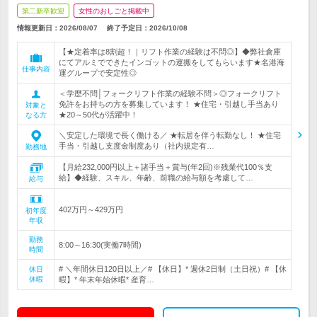
第二新卒歓迎
女性のおしごと掲載中
情報更新日：2026/08/07
終了予定日：
2026/10/08
【★定着率は8割超！｜リフト作業の経験は不問◎】◆弊社倉庫
にてアルミでできたインゴットの運搬をしてもらいます★名港海
仕事内容
運グループで安定性◎
＜学歴不問│フォークリフト作業の経験不問＞◎フォークリフト
免許をお持ちの方を募集しています！ ★住宅・引越し手当あり
対象と
★20～50代が活躍中！
なる方
＼安定した環境で長く働ける／ ★転居を伴う転勤なし！ ★住宅
手当・引越し支度金制度あり（社内規定有…
勤務地
【月給232,000円以上＋諸手当＋賞与(年2回)※残業代100％支
給】◆経験、スキル、年齢、前職の給与額を考慮して…
給与
402万円～429万円
初年度
年収
勤務
8:00～16:30(実働7時間)
時間
# ＼年間休日120日以上／# 【休日】* 週休2日制（土日祝）# 【休
休日
休暇
暇】* 年末年始休暇* 産育…