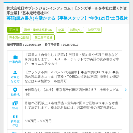
株式会社日本プレシジョンインフォコム | 【シンガポールを本社に置く外資
系企業】*基本定時退社OK
英語(読み書き)を活かせる【事務スタッフ】*年休125日*土日祝休
正社員
職種・業種未経験OK
急募
転勤なし
学歴不問
完全週休2日制
第二新卒歓迎
情報更新日：2026/06/19
終了予定日：
2026/09/17
【裁量大！自分らしく活躍♪】見積書・契約書や各種手続きなど
をお任せします。 ★メール・チャットでの英語の読み書きが中
仕事内容
心 ★マニュアルあり
【ブランク不問！20代～50代活躍中】◆基本的なPCスキル ◆英
語の読み書きスキル（英検・TOEICの点数は不問）※難しい単語
対象と
などはAIや翻訳ツール使用可
なる方
★転勤なし 【本社】 東京都千代田区西神田2-5-7 神田中央ビル
8階
勤務地
月給25万円以上＋各種手当＋賞与年2回※ご経験やスキルを考慮
して決定します。※上記月給には、月20時間分の固定残業代…
給与
320万円～500万円
初年度
年収