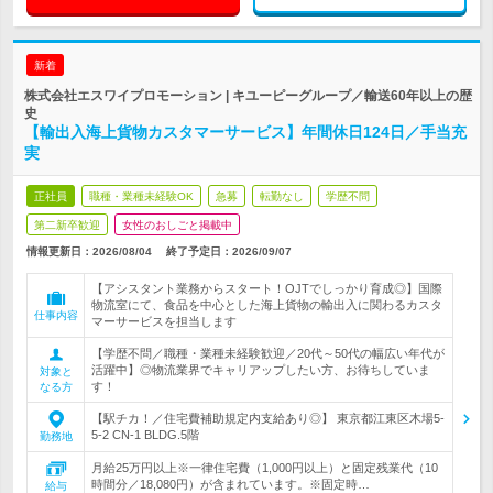
新着
株式会社エスワイプロモーション | キユーピーグループ／輸送60年以上の歴
史
【輸出入海上貨物カスタマーサービス】年間休日124日／手当充
実
正社員
職種・業種未経験OK
急募
転勤なし
学歴不問
第二新卒歓迎
女性のおしごと掲載中
情報更新日：2026/08/04
終了予定日：
2026/09/07
【アシスタント業務からスタート！OJTでしっかり育成◎】国際
物流室にて、食品を中心とした海上貨物の輸出入に関わるカスタ
仕事内容
マーサービスを担当します
【学歴不問／職種・業種未経験歓迎／20代～50代の幅広い年代が
活躍中】◎物流業界でキャリアップしたい方、お待ちしていま
対象と
す！
なる方
【駅チカ！／住宅費補助規定内支給あり◎】 東京都江東区木場5-
5-2 CN-1 BLDG.5階
勤務地
月給25万円以上※一律住宅費（1,000円以上）と固定残業代（10
時間分／18,080円）が含まれています。※固定時…
給与