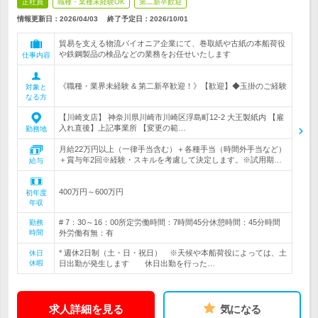
正社員
職種・業種未経験OK
第二新卒歓迎
情報更新日：2026/04/03
終了予定日：
2026/10/01
貿易を支える物流パイオニア企業にて、巻取紙や古紙の本船荷役
や鉄鋼製品の検品などの業務をお任せいたします
仕事内容
《職種・業界未経験 & 第二新卒歓迎！》【歓迎】◆玉掛のご経験
対象と
なる方
【川崎支店】 神奈川県川崎市川崎区浮島町12-2 大王製紙内 【雇
入れ直後】上記事業所 【変更の範…
勤務地
月給22万円以上（一律手当含む）＋各種手当（時間外手当など）
＋賞与年2回※経験・スキルを考慮して決定します。※試用期…
給与
400万円～600万円
初年度
年収
# 7：30～16：00所定労働時間：7時間45分休憩時間：45分時間
勤務
時間
外労働有無：有
* 週休2日制（土・日・祝日） ※天候や本船荷役によっては、土
休日
休暇
日出勤が発生します 休日出勤を行った…
求人詳細を見る
気になる