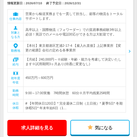
情報更新日：2026/07/10
終了予定日：
2026/12/31
営業から輸送実務までを一貫して担当し、顧客の物流をトータル
サポートします。
仕事内容
高卒以上・国際物流（フォワーダー）での貿易事務経験3年以上
対象と
必須！英語でのメールや電話対応ができる方は大歓迎です。
なる方
【本社】東京都港区芝浦2-17-4 【雇入れ直後】上記事業所 【変
更の範囲】会社の定める各事業所
勤務地
【月給】240,000円～※経験・年齢・能力を考慮して決定いたし
ます※試用期間3ヶ月あり(待遇に変更なし)
給与
450万円～600万円
初年度
年収
勤務
9:00～17:00実働 7時間休憩 60分※月平均残業25時間
時間
# 【年間休日120日】* 完全週休二日制（土日祝）* 夏季5日* 冬期
休日
休暇
休暇5日* 年末年始6日（1…
求人詳細を見る
気になる