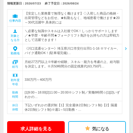
情報更新日：2026/07/23
終了予定日：
2026/08/24
【安定した業務量で無理なく働けます】◇入荷した商品の格納・
出荷管理などをお任せ。★転勤もなく、地域密着で働けます★20
仕事内容
～30代活躍中 具体的には
＼必要な知識やスキルは入社後でOK！しっかりサポートします
／★学歴・年齢不問★フォークリフト免許をお持ちの方は即戦力
対象と
として活躍できます！
なる方
《川口流通センター》埼玉県川口市安行出羽1-1-16 ※マイカー、
バイク通勤OK！(駐車場完備)…
勤務地
月給27万円以上※年齢や経験、スキル・能力を考慮の上、給与額
を決定します。※月50時間分の固定残業代(63,750円…
給与
330万円～400万円
初年度
年収
[1]9:00～18:00[2]11:00～20:00※シフト制／実働8時間☆[1][2]いず
勤務
時間
れかの…
下記いずれかの選択制【1】完全週休2日制(シフト制)【2】隔週
休日
休暇
休2日制(シフト制)※週1～5日勤務・…
求人詳細を見る
気になる