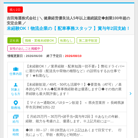
残り2日
吉田海運株式会社 | ＼ 健康経営優良法人5年以上連続認定◆創業100年超の
安定企業 ／
未経験OK！物流企業の【 配車事務スタッフ 】賞与年2回支給！
正社員
職種・業種未経験OK
転勤なし
第二新卒歓迎
女性のおしごと掲載中
情報更新日：2026/06/30
終了予定日：
2026/08/10
【未経験OK！／業界経験・配車知識一切不要♪ 】弊社ドライバー
に運行内容（配送先や荷物の種類など）の説明をするお仕事で
仕事内容
す！★転勤なし
【未経験歓迎／40代・50代も活躍中！】◆要普免（AT可）／基
本的なPCスキル◆配車事務経験者は優遇します◎◆その他の業
対象と
界経験も最大限評価します！
なる方
【 マイカー通勤OK／UIターン歓迎 】 ＜ 県央営業所 ＞ 長崎県諫
早市貝津町1051-22
勤務地
【 月給25万円～30万円+諸手当+賞与年2回 】※あなたの年齢、
経験、能力を考慮の上、優遇します。※上記月給には一…
給与
◆08：00～17：00 (休憩あり)※上記はあくまで目安です。 行
勤務
時間
先によって、早朝・夜間など時間が…