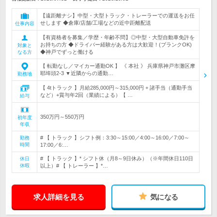
【遠距離ナシ】中型・大型トラック・トレーラーでの運送をお任
せします ◆倉庫/店舗/工場などの近中距離配送
仕事内容
【有資格者を募集／学歴・年齢不問】◎中型・大型自動車免許を
お持ちの方 ◆ドライバー経験がある方は大歓迎！(ブランクOK)
対象と
◆神戸でずっと働ける
なる方
【 転勤なし／マイカー通勤OK 】 《 本社 》 兵庫県神戸市灘区摩
耶埠頭2-3 ▼近隣からの通勤…
勤務地
【 4tトラック 】月給285,000円～315,000円 + 諸手当（通勤手当
など）+賞与年2回（業績による）【 …
給与
350万円～550万円
初年度
年収
# 【 トラック 】シフト例：3:30～15:00／4:00～16:00／7:00～
勤務
時間
17:00／6:…
# 【 トラック 】* シフト休（月8～9日休み）（※年間休日110日
休日
休暇
以上）# 【 トレーラー 】*…
求人詳細を見る
気になる