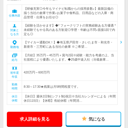
【研修充実◎今年もマイナビ転職からの採用多数♪】最新設備の
揃う当社の倉庫で作業♪お菓子や食料品、日用品などの入庫・商
仕事内容
品管理・出庫をお任せ◎
【経験を活かせます】◆* フォークリフトの実務経験ある方優遇 *
未経験でもやる気のある方歓迎◎学歴・年齢は不問♪面接1回で内
対象と
定も◎
なる方
【マイカー通勤OK！】◆埼玉県戸田市・さいたま市・和光市・
新座市・三芳町にある当社の倉庫 ※ご希望…
勤務地
【月給】35万円～45万円＋賞与2回※経験・能力を考慮の上、当
社規程により優遇いたします。◆25歳中途入社（冷蔵倉庫…
給与
420万円～600万円
初年度
年収
勤務
8:30～17:30★残業は月5時間程度です。
時間
【休日】週休2日制(シフト制)祝日※当社カレンダーによる（年間
休日
休暇
休日115日）【休暇】有給休暇（年間消…
求人詳細を見る
気になる