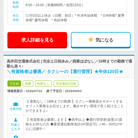
勤務
8:00～18:00（実働8時間／休憩120分）
時間
◎月5日以上休み（日曜、祝日）* 年末年始休暇 * GW休暇* 夏季
休日
休暇
休暇* 慶弔休暇 * 有給休暇
求人詳細を見る
気になる
高井田交通株式会社 | 完全土日祝休み／残業ほぼなし／16時までの勤務で通
勤も楽々♪
＼有資格者は優遇／ タクシーの【運行管理】★年休120日★
正社員
急募
転勤なし
完全週休2日制
情報更新日：2026/07/31
終了予定日：
2026/09/03
【 夜勤なし！16時までの勤務 】タクシー乗務員をサポートする
オフィス業務をお任せします。働きやすい環境で長く続けること
仕事内容
ができますよ♪
【 有資格者は優遇します 】◆高卒以上 ◆運行管理者(旅客)の資
格をお持ちの方 ◆要普通自動車免許(AT限定可) ☆40～50代が中
対象と
心に活躍中！
なる方