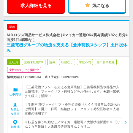
求人詳細を見る
気になる
新着
ＭＤロジス商品サービス株式会社 | #マイカー通勤OK#賞与実績3.82ヶ月分#
面接1回#転勤なし
三菱電機グループの物流を支える【倉庫荷役スタッフ】土日祝休
み
正社員
業種未経験OK
急募
転勤なし
学歴不問
第二新卒歓迎
女性のおしごと掲載中
情報更新日：2026/08/04
終了予定日：
2026/09/28
【三菱電機ブランドを支える倉庫業務】三菱電機製品や部品の入
出庫管理、フォークリフト荷役などをお任せします。★20～50代
仕事内容
まで幅広く活躍中
【学歴不問/フォークリフト免許必須※りんくう営業所は免許あれ
ば尚可】※掛川・群馬・姫路はフォークリフト荷役経験者※人柄
対象と
重視の採用です！
なる方
※転居を伴う転勤なし／マイカー通勤可／大阪積極採用中※ 【り
んくう営業所】大阪府泉佐野市りんくう往…
勤務地