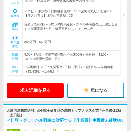
ちの方＜歓迎要件＞海外営業の経験をお持ちの方
なる方
＜本社＞ 東京都千代田区有楽町1-7-1有楽町電気ビル北館13F
【雇入れ直後】上記の事業所 【変…
勤務地
月給302,900円～342,000円※経験・スキルを考慮の上、決定しま
す※試用期間3ヶ月（待遇変更なし）＜モデル年…
給与
558万円～630万円
初年度
年収
9:00～17:45（実働7時間45分／休憩60分）※休憩／12:00～
勤務
時間
13:00※時間外労働：月2…
* 年間休日125日* 完全週休2日制（土日）* 祝日* 年末年始休暇
休日
休暇
（12月29日～1月4日）* …
求人詳細を見る
気になる
大東港運株式会社 | #冷凍冷蔵食品の通関トップクラス企業 #完全週休2日
（土日祝）
＜川崎＞グローバル戦略に対応する【作業員】◆職種未経験OK