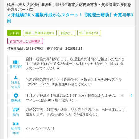
税理士法人 大沢会計事務所 | 1984年創業／財務経営力・資金調達力強化を
全力サポート◎
＜未経験OK＞書類作成からスタート！【税理士補助】★賞与年3
回
正社員
職種・業種未経験OK
転勤なし
第二新卒歓迎
女性のおしごと掲載中
情報更新日：2026/07/03
終了予定日：
2026/12/24
会計・税務の専門家として、税理士業の補助をご担当いただきま
す！ 経験ゼロでもOK◎サポート体制バッチリなので、徐々に覚
仕事内容
えていってください★
＼未経験の方歓迎！／《必須条件》 ■高卒以上 ■基礎PCスキル
対象と
（Word、Excel）■要普免■35歳までの方※
なる方
本社／長野県松本市北深志2-3-35 ※原則転勤はありません。 ※
マイカー通勤OK（駐車場あり）…
勤務地
月給20万円～25万円※経験、能力等を考慮の上、当社規定により
優遇します。※試用期間6ヵ月（待遇変更なし）
給与
260万円～320万円
初年度
年収