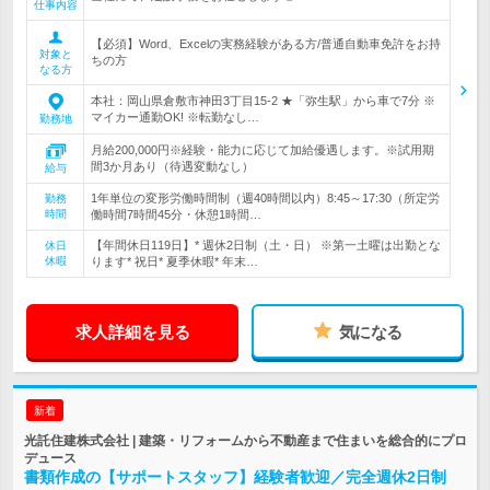
仕事内容
【必須】Word、Excelの実務経験がある方/普通自動車免許をお持
対象と
ちの方
なる方
本社：岡山県倉敷市神田3丁目15-2 ★「弥生駅」から車で7分 ※
マイカー通勤OK! ※転勤なし…
勤務地
月給200,000円※経験・能力に応じて加給優遇します。※試用期
間3か月あり（待遇変動なし）
給与
1年単位の変形労働時間制（週40時間以内）8:45～17:30（所定労
勤務
時間
働時間7時間45分・休憩1時間…
【年間休日119日】* 週休2日制（土・日） ※第一土曜は出勤とな
休日
休暇
ります* 祝日* 夏季休暇* 年末…
求人詳細を見る
気になる
新着
光託住建株式会社 | 建築・リフォームから不動産まで住まいを総合的にプロ
デュース
書類作成の【サポートスタッフ】経験者歓迎／完全週休2日制