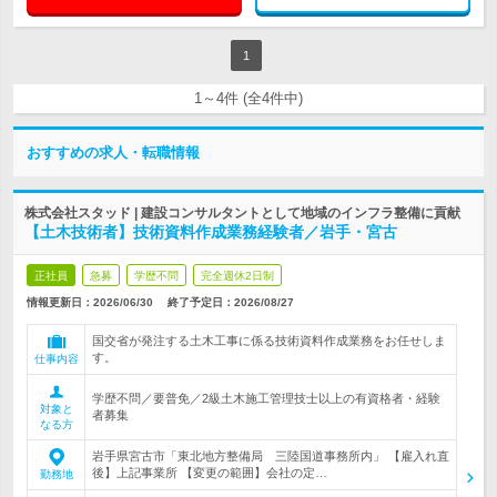
1
1～4件 (全4件中)
おすすめの求人・転職情報
株式会社スタッド | 建設コンサルタントとして地域のインフラ整備に貢献
【土木技術者】技術資料作成業務経験者／岩手・宮古
正社員
急募
学歴不問
完全週休2日制
情報更新日：2026/06/30
終了予定日：
2026/08/27
国交省が発注する土木工事に係る技術資料作成業務をお任せしま
す。
仕事内容
学歴不問／要普免／2級土木施工管理技士以上の有資格者・経験
対象と
者募集
なる方
岩手県宮古市「東北地方整備局 三陸国道事務所内」 【雇入れ直
後】上記事業所 【変更の範囲】会社の定…
勤務地