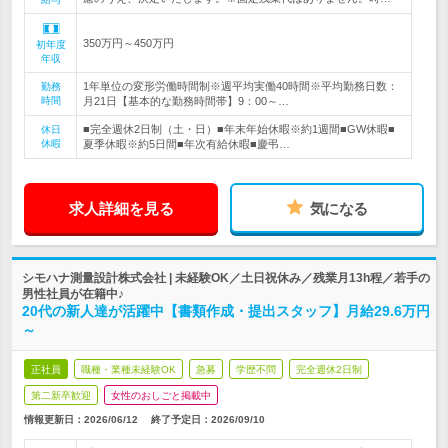
350万円～450万円
初年度
年収
1年単位の変形労働時間制※週平均実働40時間※平均勤務日数：
勤務
時間
月21日【基本的な勤務時間帯】9：00～…
■完全週休2日制（土・日）■年末年始休暇※約1週間■GW休暇■
休日
休暇
夏季休暇※約5日間■年次有給休暇■慶弔…
求人詳細を見る
気になる
シモハナ測量設計株式会社 | 未経験OK／土日祝休み／残業月13h程／若手の
男性社員が在籍中♪
20代の新人達が活躍中【書類作成・提出スタッフ】月給29.6万円
～
正社員
職種・業種未経験OK
急募
学歴不問
完全週休2日制
第二新卒歓迎
女性のおしごと掲載中
情報更新日：2026/06/12
終了予定日：
2026/09/10