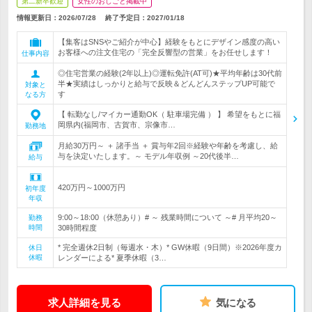
第二新卒歓迎
女性のおしごと掲載中
情報更新日：2026/07/28
終了予定日：
2027/01/18
【集客はSNSやご紹介が中心】経験をもとにデザイン感度の高い
お客様への注文住宅の「完全反響型の営業」をお任せします！
仕事内容
◎住宅営業の経験(2年以上)◎運転免許(AT可)★平均年齢は30代前
半★実績はしっかりと給与で反映＆どんどんステップUP可能で
対象と
す
なる方
【 転勤なし/マイカー通勤OK（ 駐車場完備 ） 】 希望をもとに福
岡県内(福岡市、古賀市、宗像市…
勤務地
月給30万円～ ＋ 諸手当 ＋ 賞与年2回※経験や年齢を考慮し、給
与を決定いたします。～ モデル年収例 ～20代後半…
給与
420万円～1000万円
初年度
年収
9:00～18:00（休憩あり）# ～ 残業時間について ～# 月平均20～
勤務
時間
30時間程度
* 完全週休2日制（毎週水・木）* GW休暇（9日間）※2026年度カ
休日
休暇
レンダーによる* 夏季休暇（3…
求人詳細を見る
気になる