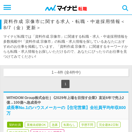
資料作成 宗像市に関する求人・転職・中途採用情報＜
8/7（金）更新＞
マイナビ転職では「資料作成 宗像市」に関連する転職・求人・中途採用情報を
多数掲載中!「資料作成 宗像市」の転職・求人情報を探しているあなたにおす
すめのお仕事を掲載しています。「資料作成 宗像市」に関連するキーワードか
らも転職・求人情報をお探しいただけるので、あなたにぴったりのお仕事を見
つけてみてください!
1～4件 (全4件中)
1
WITHDOM Group株式会社 | 《2029年上場を目指す企業》直近6年で売上2
億→100億へ急成長中
成長率No.1のハウスメーカーの【住宅営業】全社員平均年収800
万
契約社員
業種未経験OK
急募
転勤なし
学歴不問
完全週休2日制