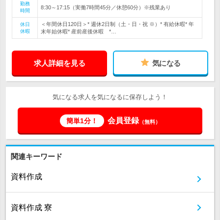
勤務
8:30～17:15（実働7時間45分／休憩60分）※残業あり
時間
＜年間休日120日＞* 週休2日制（土・日・祝 ※）* 有給休暇* 年
休日
休暇
末年始休暇* 産前産後休暇 *…
求人詳細を見る
気になる
気になる求人を気になるに保存しよう！
会員登録
簡単1分！
（無料）
関連キーワード
資料作成
資料作成 寮