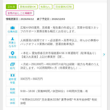
正社員
業種未経験OK
転勤なし
完全週休2日制
女性のおしごと掲載中
情報更新日：2026/06/12
終了予定日：
2026/12/03
広報やSNS運用、見積書・報告書の作成など、営業や現場スタッ
フのサポート業務全般を幅広くお任せします。
仕事内容
人柄重視の採用です！＜必須要件＞高専卒以上、何らかの事務や
対象と
バックオフィス業務の経験、普通自動車免許
なる方
＜本社＞ 愛知県春日井市瑞穂通4-56 ※車通勤可（駐車場あり）
【雇入れ直後】上記の事業所 【変…
勤務地
＜月給＞250,000円～450,000円※給与は経験・能力を考慮のうえ
決定します。※試用期間6ヶ月（待遇変更なし）…
給与
330万円～550万円
初年度
年収
勤務
9:00～18:00（実働8時間／休憩60分）※時間外労働：有
時間
* 年間休日120日* 完全週休2日制* 夏季休暇* 年末年始休暇* 有給
休日
休暇
休暇