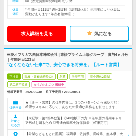
時間
00（所定労働時間8時間0分／休…
* 年間休日111日* 週休2日制（日曜日休み）※現場により休日は
休日
休暇
変動があります* 年次有給休暇（1…
求人詳細を見る
気になる
三愛オブリガス西日本株式会社 | 東証プライム上場グループ｜賞与4ヵ月分
｜年間休日123日
“なくならない仕事”で、安心できる将来を。【ルート営業】
正社員
職種・業種未経験OK
急募
学歴不問
完全週休2日制
第二新卒歓迎
女性のおしごと掲載中
情報更新日：2026/06/30
終了予定日：
2026/08/31
★【ルート営業】の仕事内容は、2つのパターンから選択可能！
希望やスキルに応じて、あなたの最適な業務をお任せします。
仕事内容
【未経験・第2新卒歓迎】◎40歳以下の方 ※若年層の長期キャリ
対象と
ア形成を図るため ◎普通自動車免許保持者（AT限定可）
なる方
【希望などをもとに配属】 福岡県、佐賀県、長崎県、熊本県、大