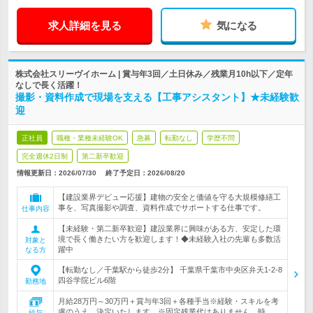
求人詳細を見る
気になる
株式会社スリーヴイホーム | 賞与年3回／土日休み／残業月10h以下／定年
なしで長く活躍！
撮影・資料作成で現場を支える【工事アシスタント】★未経験歓
迎
正社員
職種・業種未経験OK
急募
転勤なし
学歴不問
完全週休2日制
第二新卒歓迎
情報更新日：2026/07/30
終了予定日：
2026/08/20
【建設業界デビュー応援】建物の安全と価値を守る大規模修繕工
事を、写真撮影や調査、資料作成でサポートする仕事です。
仕事内容
【未経験・第二新卒歓迎】建設業界に興味がある方、安定した環
境で長く働きたい方を歓迎します！◆未経験入社の先輩も多数活
対象と
躍中
なる方
【転勤なし／千葉駅から徒歩2分】 千葉県千葉市中央区弁天1-2-8
四谷学院ビル6階
勤務地
月給28万円～30万円＋賞与年3回＋各種手当※経験・スキルを考
慮のうえ、決定いたします。※固定残業代はありません。時…
給与