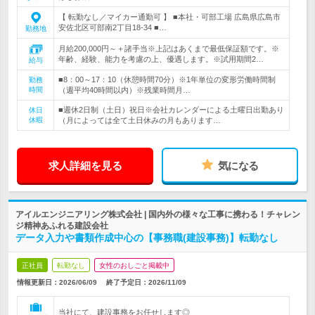
【 転勤なし／マイカー通勤可 】 ■本社・可部工場 広島県広島市
安佐北区可部南2丁目18-34 ■…
勤務地
月給200,000円～＋諸手当※上記はあくまで最低保証額です。※
年齢、経験、能力を考慮の上、優遇します。※試用期間2…
給与
■8：00～17：10（休憩時間70分）※1年単位の変形労働時間制
勤務
時間
（週平均40時間以内）※残業時間月…
■週休2日制（土日）祝日※会社カレンダーによる土曜日出勤あり
休日
休暇
（月によっては全て土日休みの月もあります…
求人詳細を見る
気になる
アイルエンジニアリング株式会社 | 国内外の様々な工事に携わる！チャレン
ジ精神あふれる建設会社
データ入力や書類作成中心の【事務職(建設事務)】転勤なし
正社員
転勤なし
女性のおしごと掲載中
情報更新日：2026/06/09
終了予定日：
2026/11/09
当社にて、建設事務をお任せします◎