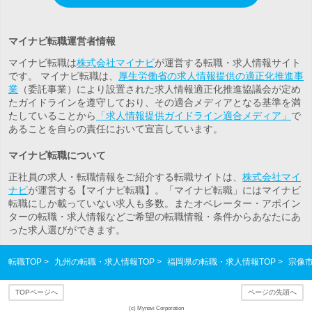
マイナビ転職運営者情報
マイナビ転職は
株式会社マイナビ
が運営する転職・求人情報サイト
です。 マイナビ転職は、
厚生労働省の求人情報提供の適正化推進事
業
（委託事業）により設置された求人情報適正化推進協議会が定め
たガイドラインを遵守しており、その適合メディアとなる基準を満
たしていることから
「求人情報提供ガイドライン適合メディア」
で
あることを自らの責任において宣言しています。
マイナビ転職について
正社員の求人・転職情報をご紹介する転職サイトは、
株式会社マイ
ナビ
が運営する【マイナビ転職】。「マイナビ転職」にはマイナビ
転職にしか載っていない求人も多数。また
オペレーター・アポイン
ター
の転職・求人情報などご希望の転職情報・条件からあなたにあ
った求人選びができます。
転職TOP
九州の転職・求人情報TOP
福岡県の転職・求人情報TOP
宗像
TOPページへ
ページの先頭へ
(c) Mynavi Corporation