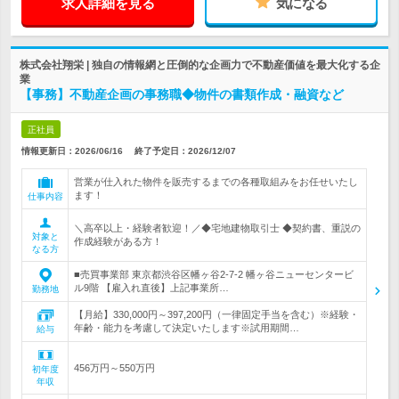
求人詳細を見る
気になる
株式会社翔栄 | 独自の情報網と圧倒的な企画力で不動産価値を最大化する企
業
【事務】不動産企画の事務職◆物件の書類作成・融資など
正社員
情報更新日：2026/06/16
終了予定日：
2026/12/07
営業が仕入れた物件を販売するまでの各種取組みをお任せいたし
ます！
仕事内容
＼高卒以上・経験者歓迎！／◆宅地建物取引士 ◆契約書、重説の
対象と
作成経験がある方！
なる方
■売買事業部 東京都渋谷区幡ヶ谷2-7-2 幡ヶ谷ニューセンタービ
ル9階 【雇入れ直後】上記事業所…
勤務地
【月給】330,000円～397,200円（一律固定手当を含む）※経験・
年齢・能力を考慮して決定いたします※試用期間…
給与
456万円～550万円
初年度
年収