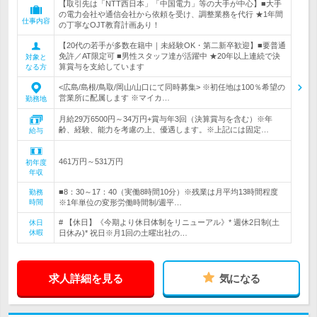
【取引先は「NTT西日本」「中国電力」等の大手が中心】■大手
の電力会社や通信会社から依頼を受け、調整業務を代行 ★1年間
仕事内容
の丁寧なOJT教育計画あり！
【20代の若手が多数在籍中｜未経験OK・第二新卒歓迎】■要普通
免許／AT限定可 ■男性スタッフ達が活躍中 ★20年以上連続で決
対象と
算賞与を支給しています
なる方
<広島/島根/鳥取/岡山/山口にて同時募集> ※初任地は100％希望の
営業所に配属します ※マイカ…
勤務地
月給29万6500円～34万円+賞与年3回（決算賞与を含む）※年
齢、経験、能力を考慮の上、優遇します。※上記には固定…
給与
461万円～531万円
初年度
年収
■8：30～17：40（実働8時間10分）※残業は月平均13時間程度
勤務
時間
※1年単位の変形労働時間制/週平…
# 【休日】《今期より休日体制をリニューアル》* 週休2日制(土
休日
休暇
日休み)* 祝日※月1回の土曜出社の…
求人詳細を見る
気になる