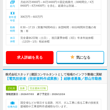
月給25万4900円～44万4400円※固定残業代（30時間分／4万
8400円～8万4400円）を含む。超過分は別途…
給与
306万円～603万円
初年度
年収
8:30～17:15（実働7時間45分）休憩時間：60分時間外労働の有
勤務
時間
無：有
完全週休2日制（土日）、祝日夏季休暇（3日）年末年始休暇
休日
休暇
（12/29～1/3）有給休暇
求人詳細を見る
気になる
株式会社スタッド | 建設コンサルタントとして地域のインフラ整備に貢献
【電気技術者（技術資料作成業務）】経験者募集／郡山市勤務
正社員
急募
完全週休2日制
情報更新日：2026/07/03
終了予定日：
2026/12/24
国交省などが発注する道路、河川、ダム工事に係る工事の技術支
援補助や工事資料作成補助を行います。
仕事内容