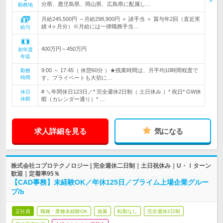
分県、鹿児島県、岡山県、広島県に配属し…
勤務地
月給245,500円 ～月給298,900円 ＋ 諸手当 ＋ 賞与年2回（直近実
績 4ヶ月分）※月給には一律職務手当…
給与
400万円～450万円
初年度
年収
9:00 ～ 17:45（ 休憩60分 ）★残業時間は、月平均10時間程度で
勤務
時間
す。プライベートも大切に…
# ＼年間休日123日／* 完全週休2日制（ 土日休み ）* 祝日* GW休
休日
休暇
暇（カレンダー通り）* …
求人詳細を見る
気になる
株式会社コプロテクノロジー | 完全週休二日制｜土日祝休み｜U・Ｉターン
歓迎｜定着率95％
【CAD事務】未経験OK／年休125日／プライム上場企業グルー
プ/b
正社員
職種・業種未経験OK
急募
転勤なし
完全週休2日制