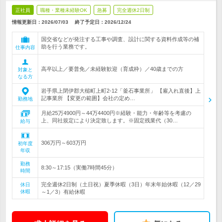
正社員
職種・業種未経験OK
急募
完全週休2日制
情報更新日：2026/07/03
終了予定日：
2026/12/24
国交省などが発注する工事や調査、設計に関する資料作成等の補
助を行う業務です。
仕事内容
高卒以上／要普免／未経験歓迎（育成枠）／40歳までの方
対象と
なる方
岩手県上閉伊郡大槌町上町2-12「釜石事業所」 【雇入れ直後】上
記事業所 【変更の範囲】会社の定め…
勤務地
月給25万4900円～44万4400円※経験・能力・年齢等を考慮の
上、同社規定により決定致します。※固定残業代（30…
給与
306万円～603万円
初年度
年収
勤務
8:30～17:15（実働7時間45分）
時間
完全週休2日制（土日祝）夏季休暇（3日）年末年始休暇（12／29
休日
休暇
～1／3）有給休暇