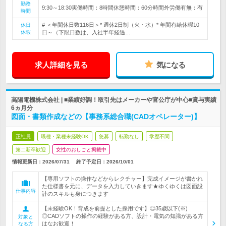
勤務
9:30～18:30実働時間：8時間休憩時間：60分時間外労働有無：有
時間
# ＜年間休日数116日＞* 週休2日制（火・水）* 年間有給休暇10
休日
休暇
日～（下限日数は、入社半年経過…
求人詳細を見る
気になる
高陽電機株式会社 | ■業績好調！取引先はメーカーや官公庁が中心■賞与実績
6ヵ月分
図面・書類作成などの【事務系総合職(CADオペレーター)】
正社員
職種・業種未経験OK
急募
転勤なし
学歴不問
第二新卒歓迎
女性のおしごと掲載中
情報更新日：2026/07/31
終了予定日：
2026/10/01
【専用ソフトの操作などからレクチャー】完成イメージが書かれ
た仕様書を元に、データを入力していきます★ゆくゆくは図面設
仕事内容
計のスキルも身につきます
【未経験OK！育成を前提とした採用です】◎35歳以下(※)
◎CADソフトの操作の経験がある方、設計・電気の知識がある方
対象と
はなお歓迎！
なる方