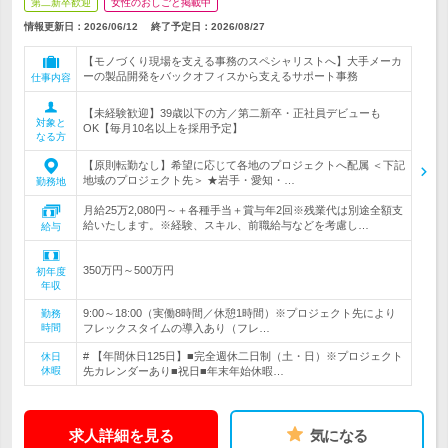
第二新卒歓迎
女性のおしごと掲載中
情報更新日：2026/06/12
終了予定日：
2026/08/27
【モノづくり現場を支える事務のスペシャリストへ】大手メーカ
ーの製品開発をバックオフィスから支えるサポート事務
仕事内容
【未経験歓迎】39歳以下の方／第二新卒・正社員デビューも
対象と
OK【毎月10名以上を採用予定】
なる方
【原則転勤なし】希望に応じて各地のプロジェクトへ配属 ＜下記
地域のプロジェクト先＞ ★岩手・愛知・…
勤務地
月給25万2,080円～＋各種手当＋賞与年2回※残業代は別途全額支
給いたします。※経験、スキル、前職給与などを考慮し…
給与
350万円～500万円
初年度
年収
9:00～18:00（実働8時間／休憩1時間）※プロジェクト先により
勤務
時間
フレックスタイムの導入あり（フレ…
# 【年間休日125日】■完全週休二日制（土・日）※プロジェクト
休日
休暇
先カレンダーあり■祝日■年末年始休暇…
求人詳細を見る
気になる