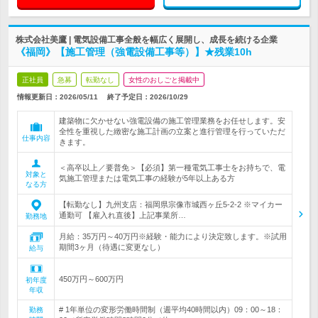
株式会社美鷹 | 電気設備工事全般を幅広く展開し、成長を続ける企業
《福岡》【施工管理（強電設備工事等）】★残業10h
正社員
急募
転勤なし
女性のおしごと掲載中
情報更新日：2026/05/11
終了予定日：
2026/10/29
建築物に欠かせない強電設備の施工管理業務をお任せします。安
全性を重視した緻密な施工計画の立案と進行管理を行っていただ
仕事内容
きます。
＜高卒以上／要普免＞【必須】第一種電気工事士をお持ちで、電
対象と
気施工管理または電気工事の経験が5年以上ある方
なる方
【転勤なし】九州支店：福岡県宗像市城西ヶ丘5-2-2 ※マイカー
通勤可 【雇入れ直後】上記事業所…
勤務地
月給：35万円～40万円※経験・能力により決定致します。※試用
期間3ヶ月（待遇に変更なし）
給与
450万円～600万円
初年度
年収
# 1年単位の変形労働時間制（週平均40時間以内）09：00～18：
勤務