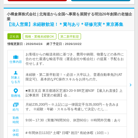
小樽倉庫株式会社 | 北海道から全国へ事業を展開する明治26年創業の老舗企
業
【法人営業】未経験歓迎！＊賞与あり＊研修充実＊東京募集
正社員
職種・業種未経験OK
第二新卒歓迎
情報更新日：2026/04/24
終了予定日：
2026/10/22
お客様からの輸送依頼に基づき、費用や納期、物量などの条件に
合わせた最適な輸送手段（運送会社や船会社）の提案・手配をお
仕事内容
任せします。
未経験・第二新卒歓迎！＜必須＞大卒以上、普通自動車免許(AT
対象と
限定可)、基本的なPC操作スキルをお持ちの方。
なる方
■東京支店 東京都港区芝浦3-20-9 BR芝浦N3F 【雇入れ直後】上
記事業所 【変更の範囲】会…
勤務地
月給235,200円～※上記には一律固定手当35,000円～を含みま
す。 ※経験・年齢・スキル等を考慮して決定いたし…
給与
勤務
9:00～17:30（実働7時間30分、休憩60分）※時間外労働：あり
時間
休日
# 年間休日113日* 土曜* 日曜* 祝日* 有給休暇（10日～）
休暇