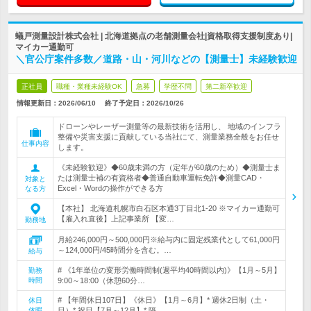
蟻戸測量設計株式会社 | 北海道拠点の老舗測量会社|資格取得支援制度あり|
マイカー通勤可
＼官公庁案件多数／道路・山・河川などの【測量士】未経験歓迎
正社員
職種・業種未経験OK
急募
学歴不問
第二新卒歓迎
情報更新日：2026/06/10
終了予定日：
2026/10/26
ドローンやレーザー測量等の最新技術を活用し、 地域のインフラ
整備や災害支援に貢献している当社にて、測量業務全般をお任せ
仕事内容
します。
《未経験歓迎》◆60歳未満の方（定年が60歳のため）◆測量士ま
たは測量士補の有資格者◆普通自動車運転免許◆測量CAD・
対象と
Excel・Wordの操作ができる方
なる方
【本社】 北海道札幌市白石区本通3丁目北1-20 ※マイカー通勤可
【雇入れ直後】上記事業所 【変…
勤務地
月給246,000円～500,000円※給与内に固定残業代として61,000円
～124,000円/45時間分を含む。…
給与
# 《1年単位の変形労働時間制(週平均40時間以内)》【1月～5月】
勤務
時間
9:00～18:00（休憩60分…
# 【年間休日107日】《休日》【1月～6月】* 週休2日制（土・
休日
休暇
日）* 祝日【7月～12月】* 隔…