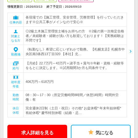
情報更新日：2026/03/13
終了予定日：
2026/09/10
各現場での【施工管理、安全管理、労務管理】を行っていただき
ます※公共工事がメインなので安心※
仕事内容
◎2級土木施工管理技士補をお持ちの方 ※2級の第一次検定合格
者／未経験者・経験が浅い方も歓迎しております！【実務経験は
対象と
不問です】
なる方
《転勤なし》希望に応じいずれかで勤務。 【札幌支店】札幌市中
央区南3条西13丁目320 【本社】北…
勤務地
【月給】22.7万円～43万円＋諸手当＋賞与※年齢・資格・経験等
をもとに決定します。※試用期間3か月も同条件です。
給与
406万円～618万円
初年度
年収
08：30～17：30（所定労働時間8時間／休憩1時間）時間外労
勤務
時間
働：有
完全週休2日制（土日・祝日）その他* お盆休暇* 年末年始休暇*
休日
休暇
有給休暇* 慶弔特別休暇（結婚・忌…
求人詳細を見る
気になる