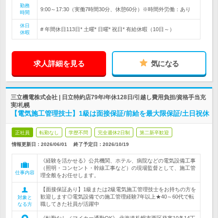
勤務
9:00～17:30（実働7時間30分、休憩60分）※時間外労働：あり
時間
休日
# 年間休日113日* 土曜* 日曜* 祝日* 有給休暇（10日～）
休暇
求人詳細を見る
気になる
三立機電株式会社 | 日立特約店79年/年休128日/引越し費用負担/資格手当充
実/札幌
【電気施工管理技士】1級は面接保証/前給を最大限保証/土日祝休
正社員
転勤なし
学歴不問
完全週休2日制
第二新卒歓迎
情報更新日：2026/06/01
終了予定日：
2026/10/19
《経験を活かせる》公共機関、ホテル、病院などの電気設備工事
（照明・コンセント・幹線工事など）の現場監督として、施工管
仕事内容
理全般をお任せします。
【面接保証あり】1級または2級電気施工管理技士をお持ちの方を
歓迎します◎電気設備での施工管理経験7年以上★40～60代で転
対象と
職してきた社員が活躍中
なる方