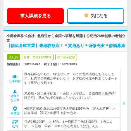
求人詳細を見る
気になる
小樽倉庫株式会社 | 北海道から全国へ事業を展開する明治26年創業の老舗企
業
【物流倉庫営業】未経験歓迎！＊賞与あり＊研修充実＊前橋募集
正社員
職種・業種未経験OK
第二新卒歓迎
情報更新日：2026/04/24
終了予定日：
2026/10/22
既存顧客を中心に、物流センター内での営業活動をお任せしま
す。社内での業務が中心となり、お客様の物流を円滑にサポート
仕事内容
する重要な役割です。
未経験・第二新卒歓迎！＜必須＞大卒以上、普通自動車免許(AT
対象と
限定可)、基本的なPC操作スキルをお持ちの方。
なる方
■関東営業所 群馬県前橋市西大室町1397番地 【雇入れ直後】上
記事業所 【変更の範囲】会社の定め…
勤務地
月給235,200円～※上記には一律固定手当35,000円～を含みま
す。 ※経験・年齢・スキル等を考慮して決定いたし…
給与