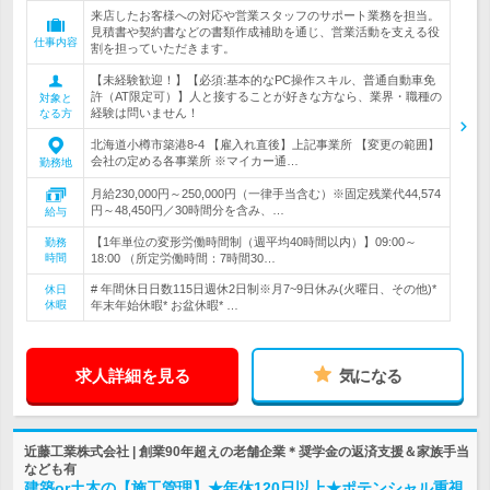
来店したお客様への対応や営業スタッフのサポート業務を担当。
見積書や契約書などの書類作成補助を通じ、営業活動を支える役
仕事内容
割を担っていただきます。
【未経験歓迎！】【必須:基本的なPC操作スキル、普通自動車免
許（AT限定可）】人と接することが好きな方なら、業界・職種の
対象と
経験は問いません！
なる方
北海道小樽市築港8-4 【雇入れ直後】上記事業所 【変更の範囲】
会社の定める各事業所 ※マイカー通…
勤務地
月給230,000円～250,000円（一律手当含む）※固定残業代44,574
円～48,450円／30時間分を含み、…
給与
【1年単位の変形労働時間制（週平均40時間以内）】09:00～
勤務
時間
18:00 （所定労働時間：7時間30…
# 年間休日日数115日週休2日制※月7~9日休み(火曜日、その他)*
休日
休暇
年末年始休暇* お盆休暇* …
求人詳細を見る
気になる
近藤工業株式会社 | 創業90年超えの老舗企業＊奨学金の返済支援＆家族手当
なども有
建築or土木の【施工管理】★年休120日以上★ポテンシャル重視