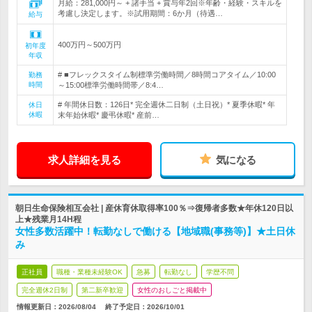
月給：281,000円～ + 諸手当 + 賞与年2回※年齢・経験・スキルを
考慮し決定します。※試用期間：6か月（待遇…
給与
400万円～500万円
初年度
年収
# ■フレックスタイム制標準労働時間／8時間コアタイム／10:00
勤務
時間
～15:00標準労働時間帯／8:4…
# 年間休日数：126日* 完全週休二日制（土日祝）* 夏季休暇* 年
休日
休暇
末年始休暇* 慶弔休暇* 産前…
求人詳細を見る
気になる
朝日生命保険相互会社 | 産休育休取得率100％⇒復帰者多数★年休120日以
上★残業月14H程
女性多数活躍中！転勤なしで働ける【地域職(事務等)】★土日休
み
正社員
職種・業種未経験OK
急募
転勤なし
学歴不問
完全週休2日制
第二新卒歓迎
女性のおしごと掲載中
情報更新日：2026/08/04
終了予定日：
2026/10/01