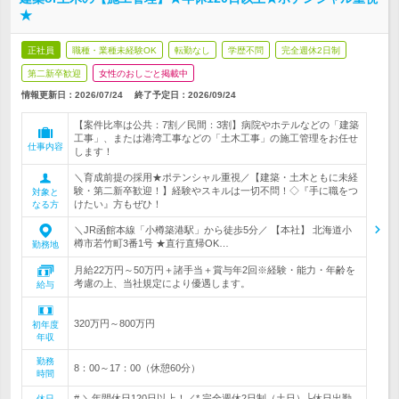
★
正社員
職種・業種未経験OK
転勤なし
学歴不問
完全週休2日制
第二新卒歓迎
女性のおしごと掲載中
情報更新日：2026/07/24
終了予定日：
2026/09/24
【案件比率は公共：7割／民間：3割】病院やホテルなどの「建築
工事」、または港湾工事などの「土木工事」の施工管理をお任せ
仕事内容
します！
＼育成前提の採用★ポテンシャル重視／【建築・土木ともに未経
験・第二新卒歓迎！】経験やスキルは一切不問！◇『手に職をつ
対象と
けたい』方もぜひ！
なる方
＼JR函館本線「小樽築港駅」から徒歩5分／ 【本社】 北海道小
樽市若竹町3番1号 ★直行直帰OK…
勤務地
月給22万円～50万円＋諸手当＋賞与年2回※経験・能力・年齢を
考慮の上、当社規定により優遇します。
給与
320万円～800万円
初年度
年収
勤務
8：00～17：00（休憩60分）
時間
# ＼年間休日120日以上！／* 完全週休2日制（土日）└休日出勤
休日