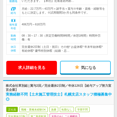
いただきます。 【本社】北海道岩内郡…
勤務地
月給：22.7万円～43万円＋諸手当＋賞与※年齢・資格・経験等を
もとに決定します。※試用期間3か月も同条件です。
給与
406万円～618万円
初年度
年収
08：30～17：30（所定労働時間8時間／休憩1時間）時間外労
勤務
時間
働：有
完全週休2日制（土日・祝日）その他* お盆休暇* 年末年始休暇*
休日
休暇
有給休暇* 慶弔特別休暇（結婚・忌…
求人詳細を見る
気になる
株式会社草別組 | 賞与2回／完全週休2日制／年休126日【給与アップ努力宣
言企業】
実務経験不問【土木施工管理技士】札幌支店スタッフ積極募集中
◎
正社員
職種・業種未経験OK
急募
転勤なし
学歴不問
完全週休2日制
第二新卒歓迎
女性のおしごと掲載中