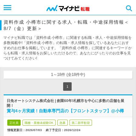
資料作成 小樽市に関する求人・転職・中途採用情報＜
8/7（金）更新＞
マイナビ転職では「資料作成 小樽市」に関連する転職・求人・中途採用情報を
多数掲載中!「資料作成 小樽市」の転職・求人情報を探しているあなたにおす
すめのお仕事を掲載しています。「資料作成 小樽市」に関連するキーワードか
らも転職・求人情報をお探しいただけるので、あなたにぴったりのお仕事を見
つけてみてください!
1～18件 (全18件中)
1
日免オートシステム株式会社 | 創業60年!札幌市を中心に多数の店舗を展
開！
賞与4ヶ月実績！自動車専門店の【フロントスタッフ】@小樽
正社員
職種・業種未経験OK
急募
第二新卒歓迎
情報更新日：2026/07/03
終了予定日：
2026/12/24