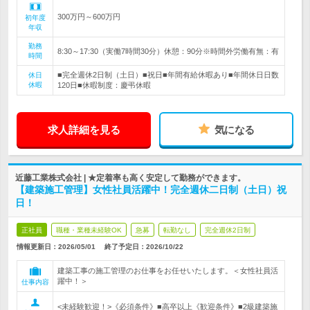
300万円～600万円
初年度
年収
勤務
8:30～17:30（実働7時間30分）休憩：90分※時間外労働有無：有
時間
■完全週休2日制（土日）■祝日■年間有給休暇あり■年間休日日数
休日
休暇
120日■休暇制度：慶弔休暇
求人詳細を見る
気になる
近藤工業株式会社 | ★定着率も高く安定して勤務ができます。
【建築施工管理】女性社員活躍中！完全週休二日制（土日）祝
日！
正社員
職種・業種未経験OK
急募
転勤なし
完全週休2日制
情報更新日：2026/05/01
終了予定日：
2026/10/22
建築工事の施工管理のお仕事をお任せいたします。＜女性社員活
躍中！＞
仕事内容
<未経験歓迎！>《必須条件》■高卒以上《歓迎条件》■2級建築施