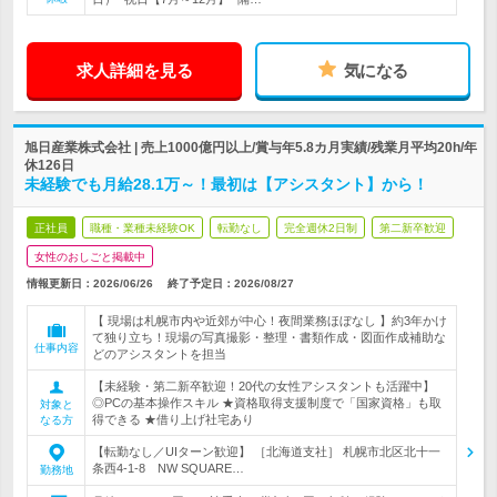
求人詳細を見る
気になる
旭日産業株式会社 | 売上1000億円以上/賞与年5.8カ月実績/残業月平均20h/年
休126日
未経験でも月給28.1万～！最初は【アシスタント】から！
正社員
職種・業種未経験OK
転勤なし
完全週休2日制
第二新卒歓迎
女性のおしごと掲載中
情報更新日：2026/06/26
終了予定日：
2026/08/27
【 現場は札幌市内や近郊が中心！夜間業務ほぼなし 】約3年かけ
て独り立ち！現場の写真撮影・整理・書類作成・図面作成補助な
仕事内容
どのアシスタントを担当
【未経験・第二新卒歓迎！20代の女性アシスタントも活躍中】
◎PCの基本操作スキル ★資格取得支援制度で「国家資格」も取
対象と
得できる ★借り上げ社宅あり
なる方
【転勤なし／UIターン歓迎】 ［北海道支社］ 札幌市北区北十一
条西4-1-8 NW SQUARE…
勤務地