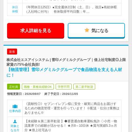
《年間休日125日》●完全週休2日制（土、日）、祝日●有給休暇
休日
休暇
（入社時に付与） 有休取得平均日数：年…
求人詳細を見る
気になる
新着
株式会社エスアイシステム | 雪印メグミルクグループ｜借上社宅制度◎上限
家賃の75%会社負担!
【物流管理】雪印メグミルクグループで食品物流を支える人材
に！
正社員
職種・業種未経験OK
学歴不問
第二新卒歓迎
情報更新日：2026/08/07
終了予定日：
2026/11/05
《貢献性◎》セブン‐イレブン様に安全・確実に商品をお届けす
るための物流管理・運営を行っています！ ※配送・仕分け業務は
仕事内容
ありません※
【未経験＆第二新卒歓迎 】◆要普通自動車運転免許 ◇小売・物
流業界での経験が活かせる！ ★月8～10日休 ★賞与実績5.3ヵ月
対象と
分 ★借上社宅あり
なる方