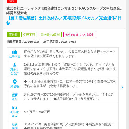
新着
株式会社エーティック | 総合建設コンサルタントACSグループの中核企業。
経営基盤安定。
【施工管理業務】土日祝休み／賞与実績6.66カ月／完全週休2日
制
正社員
学歴不問
完全週休2日制
女性のおしごと掲載中
情報更新日：2026/05/26
終了予定日：
2026/09/14
官公庁などの発注者に代わり、公共工事の円滑な進行をサポート
する発注者支援業務をお任せします。
仕事内容
1級土木施工管理技士必須！資格を活かしてスキルアップできる
環境です★＜必須要件＞建設業界での現場監督または発注者支援
対象と
業務の経験をお持ちの方
なる方
◆本社 北海道札幌市西区二十四軒一条5丁目6番1号 勤務地は官公
庁内の各事業所 （北海道札幌市、小…
勤務地
月給28万円～35万2000円※経験・スキルを考慮の上、当社規定
により優遇します。 ◆試用期間6ヵ月（条件変更なし）
給与
500万円～600万円
初年度
年収
8:30～17:20（実働7時間50分／休憩1時間）◆時短勤務制度あり
勤務
時間
◆残業は月平均20時間程度