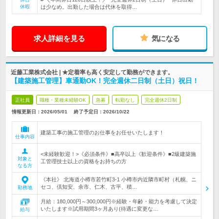
休暇
は少なめ。出勤した場合は代休を取得…
求人詳細を見る
気になる
近藤工業株式会社 | ★定着率も高く安定して勤務ができます。
【建築施工管理】車通勤OK！完全週休二日制（土日）祝日！
正社員
職種・業種未経験OK
急募
転勤なし
完全週休2日制
情報更新日：2026/05/01
終了予定日：
2026/10/22
建築工事の施工管理のお仕事をお任せいたします！
仕事内容
<未経験歓迎！>《必須条件》■高卒以上《歓迎条件》■2級建築施
対象と
工管理技士以上の資格をお持ちの方
なる方
《本社》 北海道小樽市若竹町3-1 小樽市内近隣市町村（札幌、ニ
セコ、倶知安、余市、仁木、古平、積…
勤務地
月給：180,000円～300,000円※経験・年齢・能力を考慮して決定
いたします※試用期間3ヶ月あり(待遇に変更な…
給与