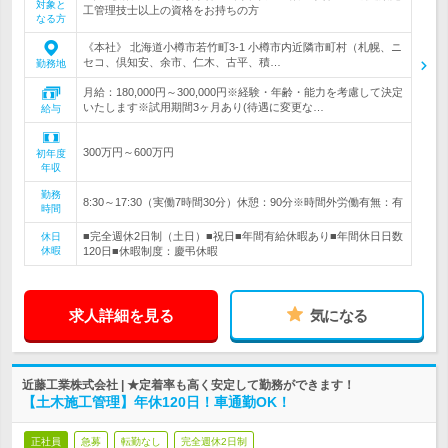
対象と
工管理技士以上の資格をお持ちの方
なる方
《本社》 北海道小樽市若竹町3-1 小樽市内近隣市町村（札幌、ニ
セコ、倶知安、余市、仁木、古平、積…
勤務地
月給：180,000円～300,000円※経験・年齢・能力を考慮して決定
いたします※試用期間3ヶ月あり(待遇に変更な…
給与
300万円～600万円
初年度
年収
勤務
8:30～17:30（実働7時間30分）休憩：90分※時間外労働有無：有
時間
■完全週休2日制（土日）■祝日■年間有給休暇あり■年間休日日数
休日
休暇
120日■休暇制度：慶弔休暇
求人詳細を見る
気になる
近藤工業株式会社 | ★定着率も高く安定して勤務ができます！
【土木施工管理】年休120日！車通勤OK！
正社員
急募
転勤なし
完全週休2日制