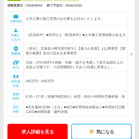
情報更新日：2026/05/01
終了予定日：
2026/10/22
土木工事の施工管理のお仕事をお任せいたします。
仕事内容
《必須条件》■高卒以上《歓迎条件》■土木施工管理経験がある方
対象と
なる方
《本社》 北海道小樽市若竹町3-1 【雇入れ直後】上記事業所 【変
更の範囲】会社の定める各事業所
勤務地
月給：270,000円※経験・年齢・能力を考慮して提示金額以上の
支給も可能です。※試用期間3ヶ月あり(待遇に変更なし…
給与
450万円～600万円
初年度
年収
勤務
8:30～17:30（実働7時間30分）休憩：90分※時間外労働有無：有
時間
■完全週休2日制（土日）■祝日■年間有給休暇あり■年間休日日数
休日
休暇
120日■休暇制度：慶弔休暇
求人詳細を見る
気になる