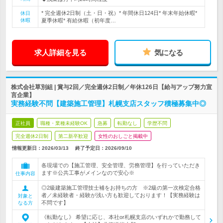
* 完全週休2日制（土・日・祝）* 年間休日124日* 年末年始休暇*
休日
休暇
夏季休暇* 有給休暇（初年度…
求人詳細を見る
気になる
株式会社草別組 | 賞与2回／完全週休2日制／年休126日【給与アップ努力宣
言企業】
実務経験不問【建築施工管理】札幌支店スタッフ積極募集中◎
正社員
職種・業種未経験OK
急募
転勤なし
学歴不問
完全週休2日制
第二新卒歓迎
女性のおしごと掲載中
情報更新日：2026/03/13
終了予定日：
2026/09/10
各現場での【施工管理、安全管理、労務管理】を行っていただき
ます※公共工事がメインなので安心※
仕事内容
◎2級建築施工管理技士補をお持ちの方 ※2級の第一次検定合格
者／未経験者・経験が浅い方も歓迎しております！【実務経験は
対象と
不問です】
なる方
《転勤なし》 希望に応じ、本社or札幌支店のいずれかで勤務して