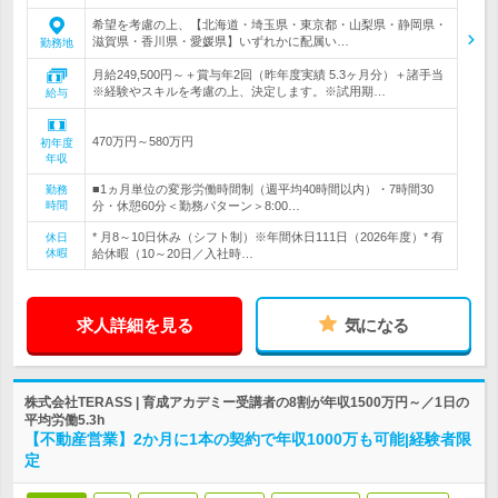
希望を考慮の上、【北海道・埼玉県・東京都・山梨県・静岡県・
滋賀県・香川県・愛媛県】いずれかに配属い…
勤務地
月給249,500円～＋賞与年2回（昨年度実績 5.3ヶ月分）＋諸手当
※経験やスキルを考慮の上、決定します。※試用期…
給与
470万円～580万円
初年度
年収
■1ヵ月単位の変形労働時間制（週平均40時間以内）・7時間30
勤務
時間
分・休憩60分＜勤務パターン＞8:00…
* 月8～10日休み（シフト制）※年間休日111日（2026年度）* 有
休日
休暇
給休暇（10～20日／入社時…
求人詳細を見る
気になる
株式会社TERASS | 育成アカデミー受講者の8割が年収1500万円～／1日の
平均労働5.3h
【不動産営業】2か月に1本の契約で年収1000万も可能|経験者限
定