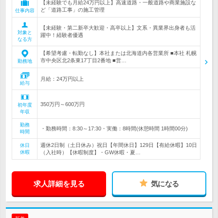
【未経験でも月給24万円以上】高速道路・一般道路や商業施設な
ど「道路工事」の施工管理
仕事内容
【未経験・第二新卒大歓迎・高卒以上】文系・異業界出身者も活
対象と
躍中！経験者優遇
なる方
【希望考慮・転勤なし】本社または北海道内各営業所 ■本社 札幌
市中央区北2条東17丁目2番地 ■営…
勤務地
月給：24万円以上
給与
350万円～600万円
初年度
年収
勤務
・勤務時間：8:30～17:30・実働：8時間(休憩時間 1時間00分)
時間
週休2日制（土日休み）祝日【年間休日】129日【有給休暇】10日
休日
休暇
（入社時）【休暇制度】・GW休暇・夏…
求人詳細を見る
気になる