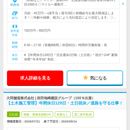
《転勤なし／マイカー通勤OK》 北海道札幌市西区発寒10条14丁
目1068-6 ◇マイカー通勤可…
勤務地
月給：45万円～+諸手当＋賞与3回☆前職給与を最大限保証しま
す！◇年齢や経験、能力により当社規定により決定します。◇…
給与
700万円～800万円
初年度
年収
勤務
8:30～17:30（実働8時間／休憩60分）時間外労働有無：有
時間
# 【年間休日128日】* 完全週休2日制（土日祝）* 祝日* GW* 夏期
休日
休暇
休暇* 年末年始* 有給…
求人詳細を見る
気になる
大同舗道株式会社 | 岩田地崎建設グループ（100％出資）
【土木施工管理】年間休日129日・土日祝休／道路を守る仕事！
正社員
職種・業種未経験OK
転勤なし
第二新卒歓迎
情報更新日：2026/07/21
終了予定日：
2026/09/14