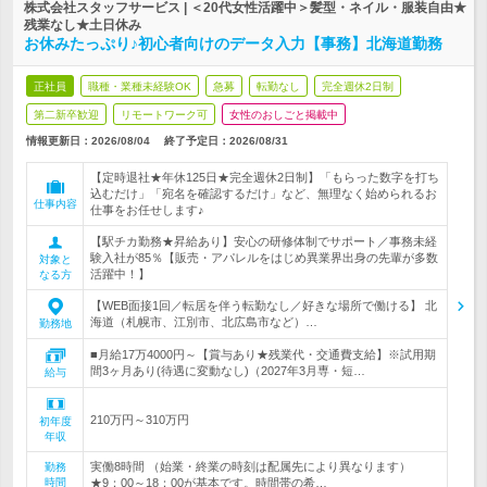
株式会社スタッフサービス | ＜20代女性活躍中＞髪型・ネイル・服装自由★
残業なし★土日休み
お休みたっぷり♪初心者向けのデータ入力【事務】北海道勤務
正社員
職種・業種未経験OK
急募
転勤なし
完全週休2日制
第二新卒歓迎
リモートワーク可
女性のおしごと掲載中
情報更新日：2026/08/04
終了予定日：
2026/08/31
【定時退社★年休125日★完全週休2日制】「もらった数字を打ち
込むだけ」「宛名を確認するだけ」など、無理なく始められるお
仕事内容
仕事をお任せします♪
【駅チカ勤務★昇給あり】安心の研修体制でサポート／事務未経
験入社が85％【販売・アパレルをはじめ異業界出身の先輩が多数
対象と
活躍中！】
なる方
【WEB面接1回／転居を伴う転勤なし／好きな場所で働ける】 北
海道（札幌市、江別市、北広島市など）…
勤務地
■月給17万4000円～【賞与あり★残業代・交通費支給】※試用期
間3ヶ月あり(待遇に変動なし)（2027年3月専・短…
給与
210万円～310万円
初年度
年収
実働8時間 （始業・終業の時刻は配属先により異なります）
勤務
時間
★9：00～18：00が基本です。時間帯の希…