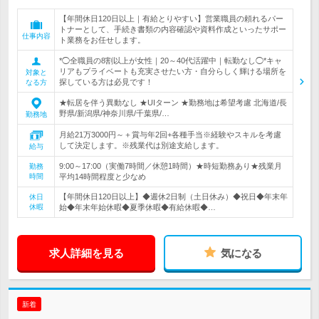
【年間休日120日以上｜有給とりやすい】営業職員の頼れるパー
トナーとして、手続き書類の内容確認や資料作成といったサポー
仕事内容
ト業務をお任せします。
*◯全職員の8割以上が女性｜20～40代活躍中｜転勤なし◯*キャ
リアもプライベートも充実させたい方・自分らしく輝ける場所を
対象と
探している方は必見です！
なる方
★転居を伴う異動なし ★UIターン ★勤務地は希望考慮 北海道/長
野県/新潟県/神奈川県/千葉県/…
勤務地
月給21万3000円～＋賞与年2回+各種手当※経験やスキルを考慮
して決定します。※残業代は別途支給します。
給与
9:00～17:00（実働7時間／休憩1時間）★時短勤務あり★残業月
勤務
時間
平均14時間程度と少なめ
【年間休日120日以上】◆週休2日制（土日休み）◆祝日◆年末年
休日
休暇
始◆年末年始休暇◆夏季休暇◆有給休暇◆…
求人詳細を見る
気になる
新着