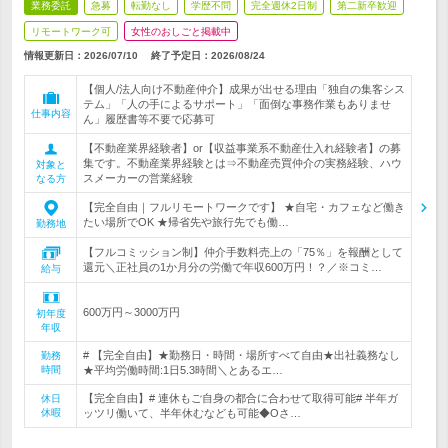
業務委託
急募
転勤なし
学歴不問
完全週休2日制
第二新卒歓迎
リモートワーク可
女性のおしごと掲載中
情報更新日：2026/07/10
終了予定日：
2026/08/24
【個人/法人向け不動産仲介】成果が出せる理由「独自の集客シス
テム」「人の手によるサポート」「面倒な事務作業もありませ
仕事内容
ん」履歴書等不要で応募可
【不動産業界経験者】or【収益事業系不動産仕入れ経験者】の募
集です。不動産業界経験とは⇒不動産売買仲介の実務経験、ハウ
対象と
スメーカーの営業経験
なる方
【完全自由｜フルリモートワークです】 ★自宅・カフェなど働き
たい場所でOK ★帰省先や旅行先でも働…
勤務地
【フルコミッション制】仲介手数料売上の「75％」を報酬として
還元＼正社員の1か月分の労働で年収600万円！？／※コミ…
給与
600万円～3000万円
初年度
年収
# 【完全自由】★勤務日・時間・場所すべて自由★出社義務なし
勤務
時間
★平均労働時間:1日5.3時間＼とあるエ…
【完全自由】# 連休もご自身の都合に合わせて取得可能# 半年ガ
休日
休暇
ッツリ働いて、半年休むなども可能◆Oさ…