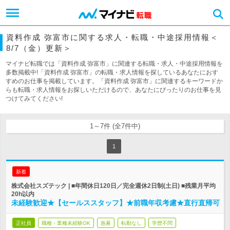
資料作成 弥富市に関する求人・転職・中途採用情報＜
8/7（金）更新＞
マイナビ転職では「資料作成 弥富市」に関連する転職・求人・中途採用情報を
多数掲載中!「資料作成 弥富市」の転職・求人情報を探しているあなたにおす
すめのお仕事を掲載しています。「資料作成 弥富市」に関連するキーワードか
らも転職・求人情報をお探しいただけるので、あなたにぴったりのお仕事を見
つけてみてください!
1～7件 (全7件中)
1
新着
株式会社スズテック | ■年間休日120日／完全週休2日制(土日) ■残業月平均
20h以内
未経験歓迎★【セールススタッフ】★前職年収考慮★直行直帰可
正社員
職種・業種未経験OK
急募
転勤なし
学歴不問