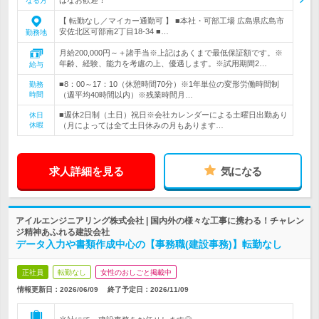
なる方
【 転勤なし／マイカー通勤可 】 ■本社・可部工場 広島県広島市
安佐北区可部南2丁目18-34 ■…
勤務地
月給200,000円～＋諸手当※上記はあくまで最低保証額です。※
年齢、経験、能力を考慮の上、優遇します。※試用期間2…
給与
■8：00～17：10（休憩時間70分）※1年単位の変形労働時間制
勤務
時間
（週平均40時間以内）※残業時間月…
■週休2日制（土日）祝日※会社カレンダーによる土曜日出勤あり
休日
休暇
（月によっては全て土日休みの月もあります…
求人詳細を見る
気になる
アイルエンジニアリング株式会社 | 国内外の様々な工事に携わる！チャレン
ジ精神あふれる建設会社
データ入力や書類作成中心の【事務職(建設事務)】転勤なし
正社員
転勤なし
女性のおしごと掲載中
情報更新日：2026/06/09
終了予定日：
2026/11/09