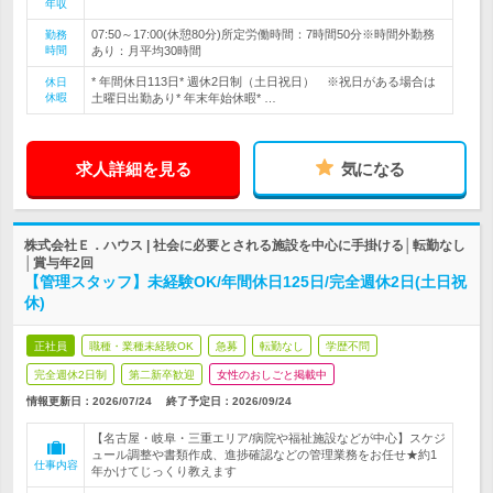
年収
07:50～17:00(休憩80分)所定労働時間：7時間50分※時間外勤務
勤務
時間
あり：月平均30時間
* 年間休日113日* 週休2日制（土日祝日） ※祝日がある場合は
休日
休暇
土曜日出勤あり* 年末年始休暇* …
求人詳細を見る
気になる
株式会社Ｅ．ハウス | 社会に必要とされる施設を中心に手掛ける│転勤なし
│賞与年2回
【管理スタッフ】未経験OK/年間休日125日/完全週休2日(土日祝
休)
正社員
職種・業種未経験OK
急募
転勤なし
学歴不問
完全週休2日制
第二新卒歓迎
女性のおしごと掲載中
情報更新日：2026/07/24
終了予定日：
2026/09/24
【名古屋・岐阜・三重エリア/病院や福祉施設などが中心】スケジ
ュール調整や書類作成、進捗確認などの管理業務をお任せ★約1
仕事内容
年かけてじっくり教えます