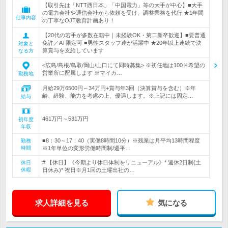
【取引先は「NTT西日本」「中国電力」等の大手が中心】■大手
の電力会社や通信会社から依頼を受け、調整業務を代行 ★1年間
仕事内容
の丁寧なOJT教育計画あり！
【20代の若手が多数在籍中｜未経験OK・第二新卒歓迎】■要普通
免許／AT限定可 ■男性スタッフ達が活躍中 ★20年以上連続で決
対象と
算賞与を支給しています
なる方
<広島/島根/鳥取/岡山/山口にて同時募集> ※初任地は100％希望の
営業所に配属します ※マイカ…
勤務地
月給29万6500円～34万円+賞与年3回（決算賞与を含む）※年
齢、経験、能力を考慮の上、優遇します。※上記には固定…
給与
461万円～531万円
初年度
年収
■8：30～17：40（実働8時間10分）※残業は月平均13時間程度
勤務
時間
※1年単位の変形労働時間制/週平…
# 【休日】《今期より休日体制をリニューアル》* 週休2日制(土
休日
休暇
日休み)* 祝日※月1回の土曜出社の…
求人詳細を見る
気になる