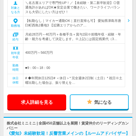
＼名古屋エリアで専門性UP！／【未経験・第二新卒歓迎】◎普
通免許があればOK★安定企業で働きたい、ワークライフバラン
対象と
スも大切にしたい方はぜひ！
なる方
【転勤なし｜マイカー通勤OK｜直行直帰も可】 愛知県津島市唐
臼町西島2番地3 【近隣エリアからのア…
勤務地
月給28万円～40万円＋各種手当＋賞与2回※前職年収・経験・年
齢・能力を考慮して決定します。※上記には固定残業代（3…
給与
400万円～560万円
初年度
年収
勤務
■9：00～18：00
時間
# ◆年間休日125日# ＜休日＞* 完全週休2日制（土日）* 祝日※土
休日
休暇
曜出勤した場合は、振り替えを…
求人詳細を見る
気になる
株式会社ミニミニ | 全国450店舗以上を展開！賃貸仲介のリーディングカン
パニー
《愛知》未経験歓迎！反響営業メインの【ルームアドバイザー】