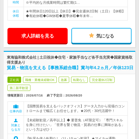
時間
※平均的な月残業時間は繁忙期(1…
★年間休日120日以上【休日】◆完全週休2日制（土日）【休暇】
休日
休暇
◆有給休暇◆GW休暇◆夏季休暇◆年末年…
求人詳細を見る
気になる
東海協和株式会社 | 土日祝休◆住宅・家族手当など各手当充実◆国家資格取
得支援あり
貿易・物流を支える【事務系総合職】賞与年4.2ヵ月／年休123日
正社員
職種・業種未経験OK
急募
転勤なし
完全週休2日制
第二新卒歓迎
情報更新日：2026/07/16
終了予定日：
2026/08/20
【国際貿易を支えるバックオフィス】データ入力から現場のコン
トロールまで幅広くお任せします。★20代・30代活躍中！
仕事内容
【未経験歓迎／高卒以上】◆ 要普免（AT限定可）「専門スキル
を身に付けたい」「世界を繋ぐ物流・貿易の仕事に興味がある」
対象と
という方はぜひ！
なる方
【転居を伴う転勤なし／U・Iターン歓迎】 ★マイカー通勤