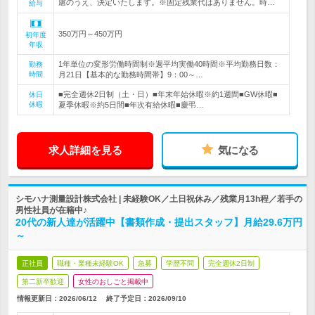
慮のうえ、決定いたします。※固定残業代はありません。時…
給与
350万円～450万円
初年度
年収
1年単位の変形労働時間制※週平均実働40時間※平均勤務日数：
勤務
時間
月21日【基本的な勤務時間帯】9：00～…
■完全週休2日制（土・日）■年末年始休暇※約1週間■GW休暇■
休日
休暇
夏季休暇※約5日間■年次有給休暇■慶弔…
求人詳細を見る
気になる
シモハナ測量設計株式会社 | 未経験OK／土日祝休み／残業月13h程／若手の
男性社員が在籍中♪
20代の新人達が活躍中【書類作成・提出スタッフ】月給29.6万円
～
正社員
職種・業種未経験OK
急募
学歴不問
完全週休2日制
第二新卒歓迎
女性のおしごと掲載中
情報更新日：2026/06/12
終了予定日：
2026/09/10