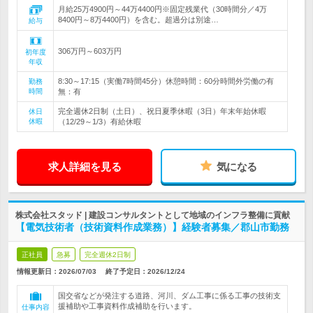
月給25万4900円～44万4400円※固定残業代（30時間分／4万
8400円～8万4400円）を含む。超過分は別途…
給与
306万円～603万円
初年度
年収
8:30～17:15（実働7時間45分）休憩時間：60分時間外労働の有
勤務
時間
無：有
完全週休2日制（土日）、祝日夏季休暇（3日）年末年始休暇
休日
休暇
（12/29～1/3）有給休暇
求人詳細を見る
気になる
株式会社スタッド | 建設コンサルタントとして地域のインフラ整備に貢献
【電気技術者（技術資料作成業務）】経験者募集／郡山市勤務
正社員
急募
完全週休2日制
情報更新日：2026/07/03
終了予定日：
2026/12/24
国交省などが発注する道路、河川、ダム工事に係る工事の技術支
援補助や工事資料作成補助を行います。
仕事内容