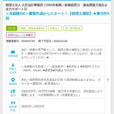
税理士法人 大沢会計事務所 | 1984年創業／財務経営力・資金調達力強化を
全力サポート◎
＜未経験OK＞書類作成からスタート！【税理士補助】★賞与年3
回
正社員
職種・業種未経験OK
転勤なし
第二新卒歓迎
女性のおしごと掲載中
情報更新日：2026/07/03
終了予定日：
2026/12/24
会計・税務の専門家として、税理士業の補助をご担当いただきま
す！ 経験ゼロでもOK◎サポート体制バッチリなので、徐々に覚
仕事内容
えていってください★
＼未経験の方歓迎！／《必須条件》 ■高卒以上 ■基礎PCスキル
対象と
（Word、Excel）■要普免■35歳までの方※
なる方
本社／長野県松本市北深志2-3-35 ※原則転勤はありません。 ※
マイカー通勤OK（駐車場あり）…
勤務地
月給20万円～25万円※経験、能力等を考慮の上、当社規定により
優遇します。※試用期間6ヵ月（待遇変更なし）
給与
260万円～320万円
初年度
年収