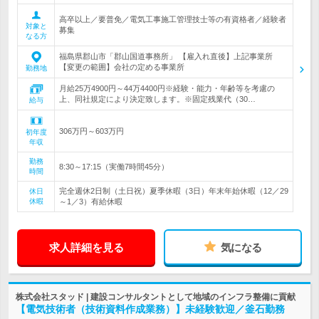
高卒以上／要普免／電気工事施工管理技士等の有資格者／経験者
対象と
募集
なる方
福島県郡山市「郡山国道事務所」 【雇入れ直後】上記事業所
【変更の範囲】会社の定める事業所
勤務地
月給25万4900円～44万4400円※経験・能力・年齢等を考慮の
上、同社規定により決定致します。※固定残業代（30…
給与
306万円～603万円
初年度
年収
勤務
8:30～17:15（実働7時間45分）
時間
完全週休2日制（土日祝）夏季休暇（3日）年末年始休暇（12／29
休日
休暇
～1／3）有給休暇
求人詳細を見る
気になる
株式会社スタッド | 建設コンサルタントとして地域のインフラ整備に貢献
【電気技術者（技術資料作成業務）】未経験歓迎／釜石勤務