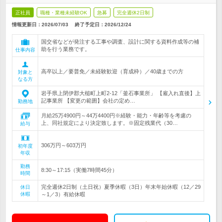
正社員
職種・業種未経験OK
急募
完全週休2日制
情報更新日：2026/07/03
終了予定日：
2026/12/24
国交省などが発注する工事や調査、設計に関する資料作成等の補
助を行う業務です。
仕事内容
高卒以上／要普免／未経験歓迎（育成枠）／40歳までの方
対象と
なる方
岩手県上閉伊郡大槌町上町2-12「釜石事業所」 【雇入れ直後】上
記事業所 【変更の範囲】会社の定め…
勤務地
月給25万4900円～44万4400円※経験・能力・年齢等を考慮の
上、同社規定により決定致します。※固定残業代（30…
給与
306万円～603万円
初年度
年収
勤務
8:30～17:15（実働7時間45分）
時間
完全週休2日制（土日祝）夏季休暇（3日）年末年始休暇（12／29
休日
休暇
～1／3）有給休暇