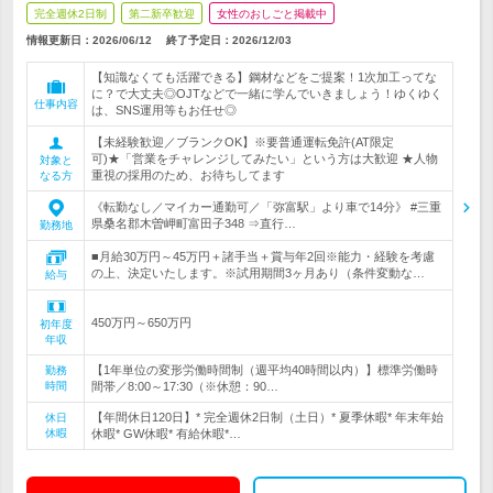
完全週休2日制
第二新卒歓迎
女性のおしごと掲載中
情報更新日：2026/06/12
終了予定日：
2026/12/03
【知識なくても活躍できる】鋼材などをご提案！1次加工ってな
に？で大丈夫◎OJTなどで一緒に学んでいきましょう！ゆくゆく
仕事内容
は、SNS運用等もお任せ◎
【未経験歓迎／ブランクOK】※要普通運転免許(AT限定
可)★「営業をチャレンジしてみたい」という方は大歓迎 ★人物
対象と
重視の採用のため、お待ちしてます
なる方
《転勤なし／マイカー通勤可／「弥富駅」より車で14分》 #三重
県桑名郡木曽岬町富田子348 ⇒直行…
勤務地
■月給30万円～45万円＋諸手当＋賞与年2回※能力・経験を考慮
の上、決定いたします。※試用期間3ヶ月あり（条件変動な…
給与
450万円～650万円
初年度
年収
【1年単位の変形労働時間制（週平均40時間以内）】標準労働時
勤務
時間
間帯／8:00～17:30（※休憩：90…
【年間休日120日】* 完全週休2日制（土日）* 夏季休暇* 年末年始
休日
休暇
休暇* GW休暇* 有給休暇*…