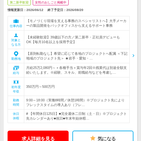
第二新卒歓迎
女性のおしごと掲載中
情報更新日：2026/06/12
終了予定日：
2026/08/20
【モノづくり現場を支える事務のスペシャリストへ】大手メーカ
ーの製品開発をバックオフィスから支えるサポート事務
仕事内容
【未経験歓迎】39歳以下の方／第二新卒・正社員デビューも
対象と
OK【毎月10名以上を採用予定】
なる方
【原則転勤なし】希望に応じて各地のプロジェクトへ配属 ＜下記
地域のプロジェクト先＞ ★岩手・愛知・…
勤務地
月給25万2,080円～＋各種手当＋賞与年2回※残業代は別途全額支
給いたします。※経験、スキル、前職給与などを考慮し…
給与
350万円～500万円
初年度
年収
9:00～18:00（実働8時間／休憩1時間）※プロジェクト先により
勤務
時間
フレックスタイムの導入あり（フレ…
# 【年間休日125日】■完全週休二日制（土・日）※プロジェクト
休日
休暇
先カレンダーあり■祝日■年末年始休暇…
求人詳細を見る
気になる