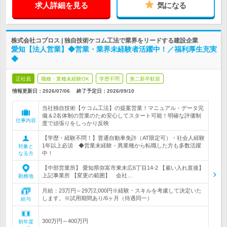
求人詳細を見る
気になる
株式会社コプロス | 独自技術ケコム工法で業界をリードする建設企業
愛知【法人営業】◆営業・業界未経験者活躍中！／福利厚生充実
◆
正社員
職種・業種未経験OK
学歴不問
第二新卒歓迎
情報更新日：2026/07/06
終了予定日：
2026/09/10
当社独自技術【ケコム工法】の提案営業！マニュアル・データ完
備＆2名体制の営業のため安心してスタート可能！明確な評価制
仕事内容
度で頑張りをしっかり反映
【学歴・経験不問！】普通自動車免許（AT限定可）・社会人経験
1年以上必須 ◆営業未経験・異業種から転職した方も多数活躍
対象と
中！
なる方
【中部営業所】 愛知県弥富市東末広6丁目14-2 【雇い入れ直後】
上記事業所 【変更の範囲】 会社…
勤務地
月給：23万円～29万2,000円※経験・スキルを考慮して決定いた
します。※試用期間あり/6ヶ月（待遇同一）
給与
300万円～400万円
初年度