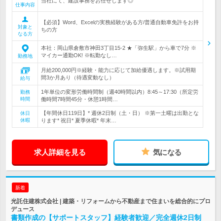
当社にて、建設事務をお任せします◎
仕事内容
【必須】Word、Excelの実務経験がある方/普通自動車免許をお持
対象と
ちの方
なる方
本社：岡山県倉敷市神田3丁目15-2 ★「弥生駅」から車で7分 ※
マイカー通勤OK! ※転勤なし…
勤務地
月給200,000円※経験・能力に応じて加給優遇します。※試用期
間3か月あり（待遇変動なし）
給与
1年単位の変形労働時間制（週40時間以内）8:45～17:30（所定労
勤務
時間
働時間7時間45分・休憩1時間…
【年間休日119日】* 週休2日制（土・日） ※第一土曜は出勤とな
休日
休暇
ります* 祝日* 夏季休暇* 年末…
求人詳細を見る
気になる
新着
光託住建株式会社 | 建築・リフォームから不動産まで住まいを総合的にプロ
デュース
書類作成の【サポートスタッフ】経験者歓迎／完全週休2日制