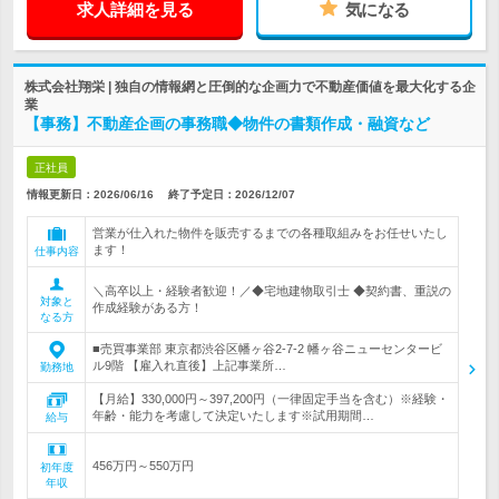
求人詳細を見る
気になる
株式会社翔栄 | 独自の情報網と圧倒的な企画力で不動産価値を最大化する企
業
【事務】不動産企画の事務職◆物件の書類作成・融資など
正社員
情報更新日：2026/06/16
終了予定日：
2026/12/07
営業が仕入れた物件を販売するまでの各種取組みをお任せいたし
ます！
仕事内容
＼高卒以上・経験者歓迎！／◆宅地建物取引士 ◆契約書、重説の
対象と
作成経験がある方！
なる方
■売買事業部 東京都渋谷区幡ヶ谷2-7-2 幡ヶ谷ニューセンタービ
ル9階 【雇入れ直後】上記事業所…
勤務地
【月給】330,000円～397,200円（一律固定手当を含む）※経験・
年齢・能力を考慮して決定いたします※試用期間…
給与
456万円～550万円
初年度
年収