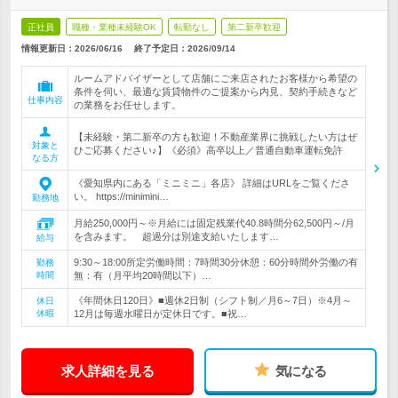
正社員
職種・業種未経験OK
転勤なし
第二新卒歓迎
情報更新日：2026/06/16
終了予定日：
2026/09/14
ルームアドバイザーとして店舗にご来店されたお客様から希望の
条件を伺い、最適な賃貸物件のご提案から内見、契約手続きなど
仕事内容
の業務をお任せします。
【未経験・第二新卒の方も歓迎！不動産業界に挑戦したい方はぜ
対象と
ひご応募ください♪】《必須》高卒以上／普通自動車運転免許
なる方
《愛知県内にある「ミニミニ」各店》 詳細はURLをご覧くださ
い。 https://minimini…
勤務地
月給250,000円～※月給には固定残業代40.8時間分62,500円～/月
を含みます。 超過分は別途支給いたします…
給与
9:30～18:00所定労働時間：7時間30分休憩：60分時間外労働の有
勤務
時間
無：有（月平均20時間以下）…
《年間休日120日》■週休2日制（シフト制／月6～7日）※4月～
休日
休暇
12月は毎週水曜日が定休日です。■祝…
求人詳細を見る
気になる