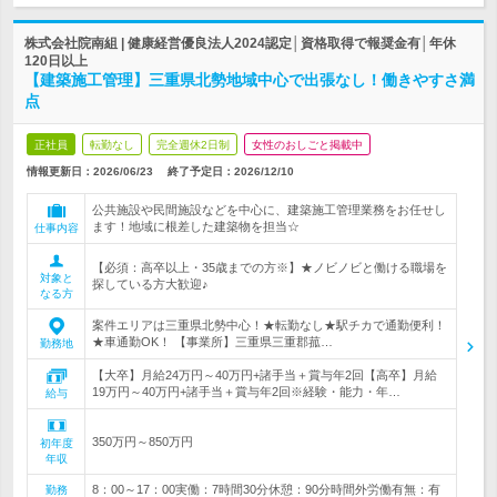
株式会社院南組 | 健康経営優良法人2024認定│資格取得で報奨金有│年休
120日以上
【建築施工管理】三重県北勢地域中心で出張なし！働きやすさ満
点
正社員
転勤なし
完全週休2日制
女性のおしごと掲載中
情報更新日：2026/06/23
終了予定日：
2026/12/10
公共施設や民間施設などを中心に、建築施工管理業務をお任せし
ます！地域に根差した建築物を担当☆
仕事内容
【必須：高卒以上・35歳までの方※】★ノビノビと働ける職場を
対象と
探している方大歓迎♪
なる方
案件エリアは三重県北勢中心！★転勤なし★駅チカで通勤便利！
★車通勤OK！ 【事業所】三重県三重郡菰…
勤務地
【大卒】月給24万円～40万円+諸手当＋賞与年2回【高卒】月給
19万円～40万円+諸手当＋賞与年2回※経験・能力・年…
給与
350万円～850万円
初年度
年収
8：00～17：00実働：7時間30分休憩：90分時間外労働有無：有
勤務