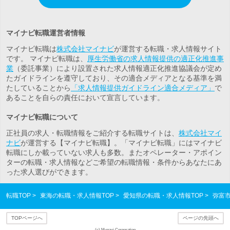
マイナビ転職運営者情報
マイナビ転職は
株式会社マイナビ
が運営する転職・求人情報サイト
です。 マイナビ転職は、
厚生労働省の求人情報提供の適正化推進事
業
（委託事業）により設置された求人情報適正化推進協議会が定め
たガイドラインを遵守しており、その適合メディアとなる基準を満
たしていることから
「求人情報提供ガイドライン適合メディア」
で
あることを自らの責任において宣言しています。
マイナビ転職について
正社員の求人・転職情報をご紹介する転職サイトは、
株式会社マイ
ナビ
が運営する【マイナビ転職】。「マイナビ転職」にはマイナビ
転職にしか載っていない求人も多数。また
オペレーター・アポイン
ター
の転職・求人情報などご希望の転職情報・条件からあなたにあ
った求人選びができます。
転職TOP
東海の転職・求人情報TOP
愛知県の転職・求人情報TOP
弥富
TOPページへ
ページの先頭へ
(c) Mynavi Corporation