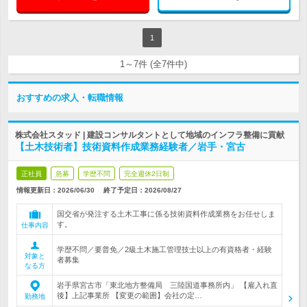
1
1～7件 (全7件中)
おすすめの求人・転職情報
株式会社スタッド | 建設コンサルタントとして地域のインフラ整備に貢献
【土木技術者】技術資料作成業務経験者／岩手・宮古
正社員
急募
学歴不問
完全週休2日制
情報更新日：2026/06/30
終了予定日：
2026/08/27
国交省が発注する土木工事に係る技術資料作成業務をお任せしま
す。
仕事内容
学歴不問／要普免／2級土木施工管理技士以上の有資格者・経験
対象と
者募集
なる方
岩手県宮古市「東北地方整備局 三陸国道事務所内」 【雇入れ直
後】上記事業所 【変更の範囲】会社の定…
勤務地