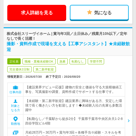
求人詳細を見る
気になる
株式会社スリーヴイホーム | 賞与年3回／土日休み／残業月10h以下／定年
なしで長く活躍！
撮影・資料作成で現場を支える【工事アシスタント】★未経験歓
迎
正社員
職種・業種未経験OK
急募
転勤なし
学歴不問
完全週休2日制
第二新卒歓迎
情報更新日：2026/07/30
終了予定日：
2026/08/20
【建設業界デビュー応援】建物の安全と価値を守る大規模修繕工
事を、写真撮影や調査、資料作成でサポートする仕事です。
仕事内容
【未経験・第二新卒歓迎】建設業界に興味がある方、安定した環
境で長く働きたい方を歓迎します！◆未経験入社の先輩も多数活
対象と
躍中
なる方
【転勤なし／千葉駅から徒歩2分】 千葉県千葉市中央区弁天1-2-8
四谷学院ビル6階
勤務地
月給28万円～30万円＋賞与年3回＋各種手当※経験・スキルを考