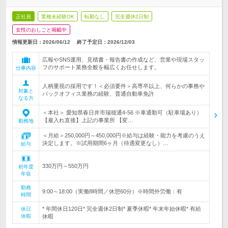
正社員
業種未経験OK
転勤なし
完全週休2日制
女性のおしごと掲載中
情報更新日：2026/06/12
終了予定日：
2026/12/03
広報やSNS運用、見積書・報告書の作成など、営業や現場スタッ
フのサポート業務全般を幅広くお任せします。
仕事内容
人柄重視の採用です！＜必須要件＞高専卒以上、何らかの事務や
対象と
バックオフィス業務の経験、普通自動車免許
なる方
＜本社＞ 愛知県春日井市瑞穂通4-56 ※車通勤可（駐車場あり）
【雇入れ直後】上記の事業所 【変…
勤務地
＜月給＞250,000円～450,000円※給与は経験・能力を考慮のうえ
決定します。※試用期間6ヶ月（待遇変更なし）…
給与
330万円～550万円
初年度
年収
勤務
9:00～18:00（実働8時間／休憩60分）※時間外労働：有
時間
* 年間休日120日* 完全週休2日制* 夏季休暇* 年末年始休暇* 有給
休日
休暇
休暇