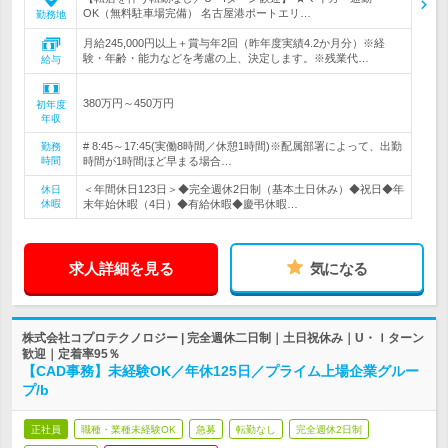
OK（無料駐車場完備） 名古屋港ポートエリ…
勤務地
月給245,000円以上＋賞与年2回（昨年度実績4.2か月分）※経
験・年齢・能力などを考慮の上、決定します。※残業代…
給与
380万円～450万円
初年度
年収
# 8:45～17:45(実働8時間／休憩1時間)※配属部署によって、出勤
勤務
時間
時間が1時間ほど早まる場合…
＜年間休日123日＞◆完全週休2日制（基本土日休み）◆祝日◆年
休日
休暇
末年始休暇（4日）◆有給休暇◆慶弔休暇…
求人詳細を見る
気になる
株式会社コプロテクノロジー | 完全週休二日制｜土日祝休み｜U・Ｉターン
歓迎｜定着率95％
【CAD事務】未経験OK／年休125日／プライム上場企業グルー
プ/b
正社員
職種・業種未経験OK
急募
転勤なし
完全週休2日制