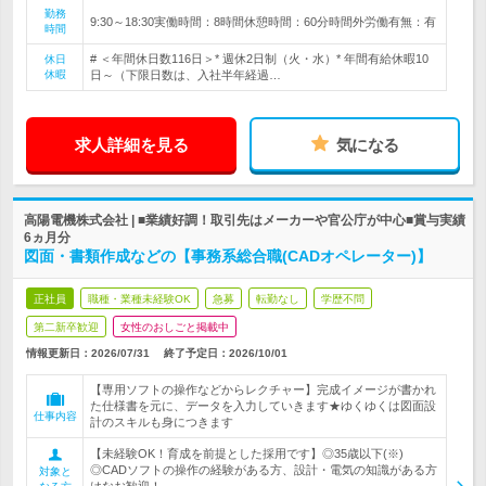
勤務
9:30～18:30実働時間：8時間休憩時間：60分時間外労働有無：有
時間
# ＜年間休日数116日＞* 週休2日制（火・水）* 年間有給休暇10
休日
休暇
日～（下限日数は、入社半年経過…
求人詳細を見る
気になる
高陽電機株式会社 | ■業績好調！取引先はメーカーや官公庁が中心■賞与実績
6ヵ月分
図面・書類作成などの【事務系総合職(CADオペレーター)】
正社員
職種・業種未経験OK
急募
転勤なし
学歴不問
第二新卒歓迎
女性のおしごと掲載中
情報更新日：2026/07/31
終了予定日：
2026/10/01
【専用ソフトの操作などからレクチャー】完成イメージが書かれ
た仕様書を元に、データを入力していきます★ゆくゆくは図面設
仕事内容
計のスキルも身につきます
【未経験OK！育成を前提とした採用です】◎35歳以下(※)
◎CADソフトの操作の経験がある方、設計・電気の知識がある方
対象と
はなお歓迎！