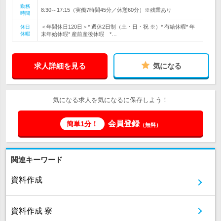
勤務
8:30～17:15（実働7時間45分／休憩60分）※残業あり
時間
＜年間休日120日＞* 週休2日制（土・日・祝 ※）* 有給休暇* 年
休日
休暇
末年始休暇* 産前産後休暇 *…
求人詳細を見る
気になる
気になる求人を気になるに保存しよう！
会員登録
簡単1分！
（無料）
関連キーワード
資料作成
資料作成 寮