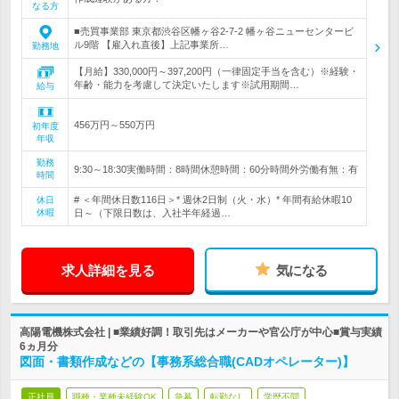
なる方
■売買事業部 東京都渋谷区幡ヶ谷2-7-2 幡ヶ谷ニューセンタービ
ル9階 【雇入れ直後】上記事業所…
勤務地
【月給】330,000円～397,200円（一律固定手当を含む）※経験・
年齢・能力を考慮して決定いたします※試用期間…
給与
456万円～550万円
初年度
年収
勤務
9:30～18:30実働時間：8時間休憩時間：60分時間外労働有無：有
時間
# ＜年間休日数116日＞* 週休2日制（火・水）* 年間有給休暇10
休日
休暇
日～（下限日数は、入社半年経過…
求人詳細を見る
気になる
高陽電機株式会社 | ■業績好調！取引先はメーカーや官公庁が中心■賞与実績
6ヵ月分
図面・書類作成などの【事務系総合職(CADオペレーター)】
正社員
職種・業種未経験OK
急募
転勤なし
学歴不問