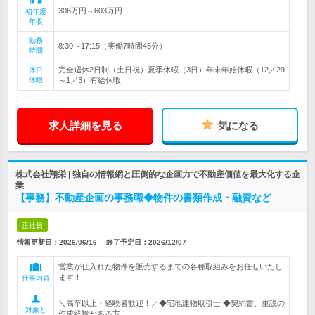
306万円～603万円
初年度
年収
勤務
8:30～17:15（実働7時間45分）
時間
完全週休2日制（土日祝）夏季休暇（3日）年末年始休暇（12／29
休日
休暇
～1／3）有給休暇
求人詳細を見る
気になる
株式会社翔栄 | 独自の情報網と圧倒的な企画力で不動産価値を最大化する企
業
【事務】不動産企画の事務職◆物件の書類作成・融資など
正社員
情報更新日：2026/06/16
終了予定日：
2026/12/07
営業が仕入れた物件を販売するまでの各種取組みをお任せいたし
ます！
仕事内容
＼高卒以上・経験者歓迎！／◆宅地建物取引士 ◆契約書、重説の
対象と
作成経験がある方！