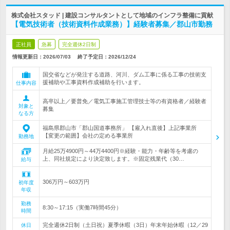
株式会社スタッド | 建設コンサルタントとして地域のインフラ整備に貢献
【電気技術者（技術資料作成業務）】経験者募集／郡山市勤務
正社員
急募
完全週休2日制
情報更新日：2026/07/03
終了予定日：
2026/12/24
国交省などが発注する道路、河川、ダム工事に係る工事の技術支
援補助や工事資料作成補助を行います。
仕事内容
高卒以上／要普免／電気工事施工管理技士等の有資格者／経験者
対象と
募集
なる方
福島県郡山市「郡山国道事務所」 【雇入れ直後】上記事業所
【変更の範囲】会社の定める事業所
勤務地
月給25万4900円～44万4400円※経験・能力・年齢等を考慮の
上、同社規定により決定致します。※固定残業代（30…
給与
306万円～603万円
初年度
年収
勤務
8:30～17:15（実働7時間45分）
時間
完全週休2日制（土日祝）夏季休暇（3日）年末年始休暇（12／29
休日