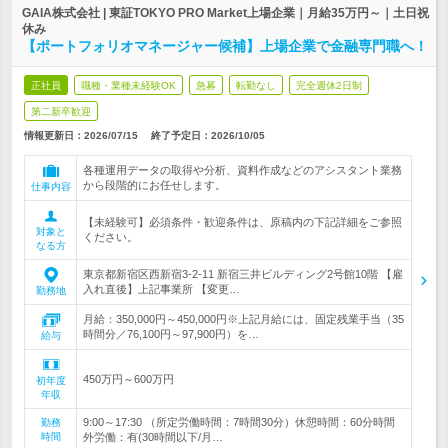
GAIA株式会社 | 東証TOKYO PRO Market上場企業｜月給35万円～｜土日祝
休み
【ポートフォリオマネージャー候補】上場企業で金融専門職へ！
正社員
職種・業種未経験OK
急募
転勤なし
完全週休2日制
第二新卒歓迎
情報更新日：2026/07/15
終了予定日：
2026/10/05
各種運用データの取得や分析、資料作成などのアシスタント業務
から段階的にお任せします。
仕事内容
【未経験可】必須条件・歓迎条件は、原稿内の下記詳細をご参照
対象と
ください。
なる方
東京都新宿区西新宿3-2-11 新宿三井ビルディング2号館10階 【雇
入れ直後】上記事業所 【変更…
勤務地
月給：350,000円～450,000円※上記月給には、固定残業手当（35
時間分／76,100円～97,900円）を…
給与
450万円～600万円
初年度
年収
9:00～17:30 （所定労働時間：7時間30分）休憩時間：60分時間
勤務
時間
外労働：有(30時間以下/月…