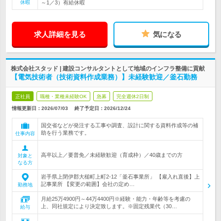
休暇
～1／3）有給休暇
求人詳細を見る
気になる
株式会社スタッド | 建設コンサルタントとして地域のインフラ整備に貢献
【電気技術者（技術資料作成業務）】未経験歓迎／釜石勤務
正社員
職種・業種未経験OK
急募
完全週休2日制
情報更新日：2026/07/03
終了予定日：
2026/12/24
国交省などが発注する工事や調査、設計に関する資料作成等の補
助を行う業務です。
仕事内容
高卒以上／要普免／未経験歓迎（育成枠）／40歳までの方
対象と
なる方
岩手県上閉伊郡大槌町上町2-12「釜石事業所」 【雇入れ直後】上
記事業所 【変更の範囲】会社の定め…
勤務地
月給25万4900円～44万4400円※経験・能力・年齢等を考慮の
上、同社規定により決定致します。※固定残業代（30…
給与