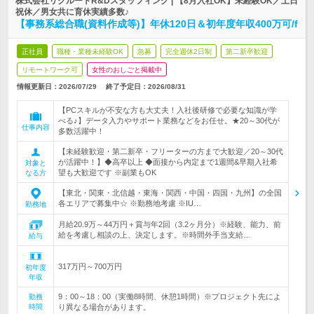
株式会社リクルートR&Dスタッフィング | 【8月入社OK】未経験OK／土日
祝休／男女共に育休実績多数♪
【事務系総合職(資料作成等)】年休120日＆初年度年収400万可/f
正社員
職種・業種未経験OK
急募
完全週休2日制
第二新卒歓迎
リモートワーク可
女性のおしごと掲載中
情報更新日：2026/07/29
終了予定日：
2026/08/31
【PCスキルが不安な方も大丈夫！入社後研修で必要な知識が学
べる♪】データ入力やサポート業務などをお任せ。★20～30代が
仕事内容
多数活躍中！
【未経験歓迎・第二新卒・フリーターの方まで大歓迎／20～30代
が活躍中！】◆高卒以上 ◆面接から内定まで1週間&早期入社希
対象と
望も大歓迎です ※副業もOK
なる方
【東北・関東・北信越・東海・関西・中国・四国・九州】の全国
各エリアで募集中☆ ※勤務地考慮 ※IU…
勤務地
月給20.9万～44万円＋賞与年2回（3.2ヶ月分）※経験、能力、前
給を考慮し相談の上、決定します。※時間外手当支給…
給与
317万円～700万円
初年度
年収
9：00～18：00（実働8時間、休憩1時間）※プロジェクト先によ
勤務
時間
り異なる場合があります。