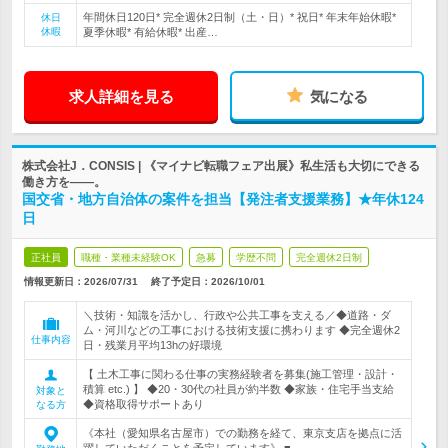
年間休日120日* 完全週休2日制（土・日）* 祝日* 年末年始休暇*
休日
休暇
夏季休暇* 有給休暇* 出産…
求人詳細を見る
気になる
株式会社J．CONSIS | 《マイナビ転職フェア出展》私生活も大切にできる
働き方を――。
国交省・地方自治体の案件を担当【発注者支援業務】★年休124
日
正社員
職種・業種未経験OK
急募
学歴不問
完全週休2日制
情報更新日：2026/07/31
終了予定日：
2026/10/01
＼技術・知識を活かし、行政や公共工事を支える／◆道路・ダ
ム・河川などの工事における技術支援に携わります ◆完全週休2
仕事内容
日・残業月平均13hの好環境
【 土木工事に関わる仕事の実務経験者を募集(施工管理・設計・
積算 etc.) 】 ◆20・30代の社員が約半数 ◆家族・住宅手当支給
対象と
◆資格取得サポートあり
なる方
《本社（愛知県名古屋市）での勤務を経て、東京支店を拠点に活