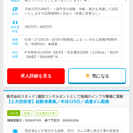
躍していただくことを予定しています》 ■…
勤務地
月給23万5,000円～ + 諸手当※経験・年齢・能力を考慮して決定
いたします※試用期間6ヶ月あり（待遇に変更なし）
給与
350万円～600万円
初年度
年収
8:30～17:159:15～18:00※勤務地による（いずれも実働7時間45
勤務
時間
分／休憩60分）★残業…
# 年間休日124日# 【休日】* 完全週休2日制（土日休み）* 祝日#
休日
休暇
【休暇】* 有給休暇* 年…
求人詳細を見る
気になる
株式会社スタッド | 建設コンサルタントとして地域のインフラ整備に貢献
【土木技術者】経験者募集／年休125日／成瀬ダム勤務
正社員
急募
完全週休2日制
情報更新日：2026/07/03
終了予定日：
2026/12/24
国交省などが発注する道路、河川、ダム工事に係る工事の技術支