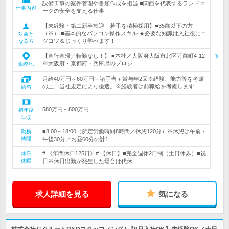
設備工事の案件管理や書類作成を担当 ■関西を代表するランドマ
仕事内容
ークの安全を支える仕事
【未経験・第二新卒歓迎｜若手を積極採用】■35歳以下の方
（※） ■基本的なパソコン操作スキル ★必要な知識は入社後にコ
対象と
ツコツ＆じっくり学べます！
なる方
【直行直帰／転勤なし！】 ■本社／大阪府大阪市北区万歳町4-12
※大阪府・京都府・兵庫県のプロジ…
勤務地
月給40万円～60万円＋諸手当＋賞与年2回※経験、能力等を考慮
の上、当社規定により優遇。※経験者は前職給を考慮します…
給与
580万円～800万円
初年度
年収
■8:00～18:00（所定労働時間8時間／休憩120分）※休憩は午前・
勤務
時間
午後30分／お昼60分の計1…
# 《年間休日125日》# 【休日】■完全週休2日制（土日休み）■祝
休日
休暇
日※休日出勤が発生した場合は代休…
求人詳細を見る
気になる