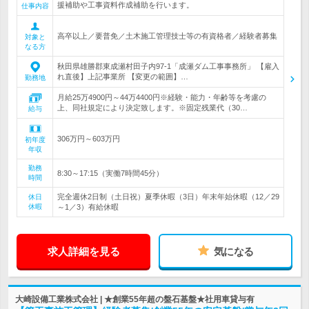
援補助や工事資料作成補助を行います。
仕事内容
高卒以上／要普免／土木施工管理技士等の有資格者／経験者募集
対象と
なる方
秋田県雄勝郡東成瀬村田子内97-1「成瀬ダム工事事務所」 【雇入
れ直後】上記事業所 【変更の範囲】…
勤務地
月給25万4900円～44万4400円※経験・能力・年齢等を考慮の
上、同社規定により決定致します。※固定残業代（30…
給与
306万円～603万円
初年度
年収
勤務
8:30～17:15（実働7時間45分）
時間
完全週休2日制（土日祝）夏季休暇（3日）年末年始休暇（12／29
休日
休暇
～1／3）有給休暇
求人詳細を見る
気になる
大崎設備工業株式会社 | ★創業55年超の盤石基盤★社用車貸与有