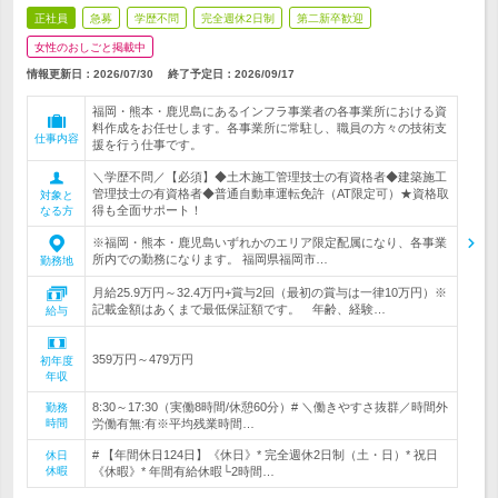
正社員
急募
学歴不問
完全週休2日制
第二新卒歓迎
女性のおしごと掲載中
情報更新日：2026/07/30
終了予定日：
2026/09/17
福岡・熊本・鹿児島にあるインフラ事業者の各事業所における資
料作成をお任せします。各事業所に常駐し、職員の方々の技術支
仕事内容
援を行う仕事です。
＼学歴不問／【必須】◆土木施工管理技士の有資格者◆建築施工
管理技士の有資格者◆普通自動車運転免許（AT限定可）★資格取
対象と
得も全面サポート！
なる方
※福岡・熊本・鹿児島いずれかのエリア限定配属になり、各事業
所内での勤務になります。 福岡県福岡市…
勤務地
月給25.9万円～32.4万円+賞与2回（最初の賞与は一律10万円）※
記載金額はあくまで最低保証額です。 年齢、経験…
給与
359万円～479万円
初年度
年収
8:30～17:30（実働8時間/休憩60分）# ＼働きやすさ抜群／時間外
勤務
時間
労働有無:有※平均残業時間…
# 【年間休日124日】《休日》* 完全週休2日制（土・日）* 祝日
休日
休暇
《休暇》* 年間有給休暇└2時間…