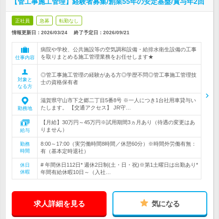
【管工事施工管理】経験者募集/創業55年の安定基盤/賞与年2回
正社員
急募
転勤なし
情報更新日：2026/03/24
終了予定日：
2026/09/21
病院や学校、公共施設等の空気調和設備・給排水衛生設備の工事
を取りまとめる施工管理業務をお任せします★
仕事内容
◎管工事施工管理の経験がある方◎学歴不問◎管工事施工管理技
対象と
士の資格保有者
なる方
滋賀県守山市下之郷二丁目5番8号 ※一人につき1台社用車貸与い
たします。 【交通アクセス】 JR守…
勤務地
【月給】30万円～45万円※試用期間3ヵ月あり（待遇の変更はあ
りません）
給与
8:00～17:00（実労働時間8時間／休憩60分）※時間外労働有無：
勤務
時間
有（基本定時退社）
# 年間休日112日* 週休2日制(土・日・祝)※第1土曜日は出勤あり*
休日
休暇
年間有給休暇10日～（入社…
求人詳細を見る
気になる