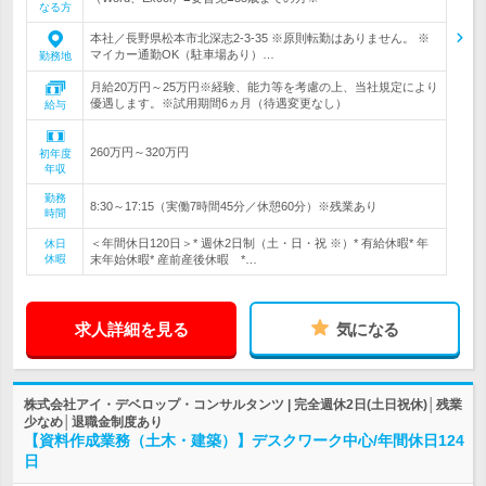
なる方
本社／長野県松本市北深志2-3-35 ※原則転勤はありません。 ※
マイカー通勤OK（駐車場あり）…
勤務地
月給20万円～25万円※経験、能力等を考慮の上、当社規定により
優遇します。※試用期間6ヵ月（待遇変更なし）
給与
260万円～320万円
初年度
年収
勤務
8:30～17:15（実働7時間45分／休憩60分）※残業あり
時間
＜年間休日120日＞* 週休2日制（土・日・祝 ※）* 有給休暇* 年
休日
休暇
末年始休暇* 産前産後休暇 *…
求人詳細を見る
気になる
株式会社アイ・デベロップ・コンサルタンツ | 完全週休2日(土日祝休)│残業
少なめ│退職金制度あり
【資料作成業務（土木・建築）】デスクワーク中心/年間休日124
日