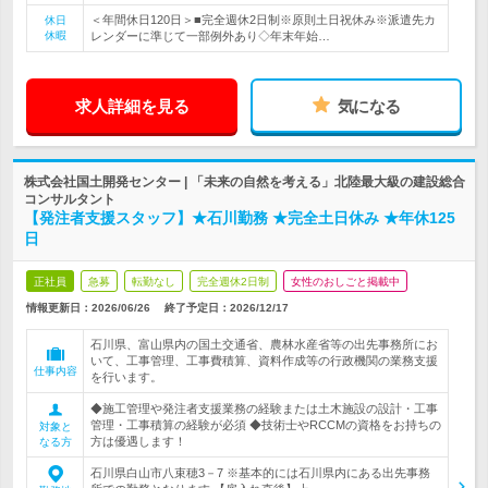
＜年間休日120日＞■完全週休2日制※原則土日祝休み※派遣先カ
休日
休暇
レンダーに準じて一部例外あり◇年末年始…
求人詳細を見る
気になる
株式会社国土開発センター | 「未来の自然を考える」北陸最大級の建設総合
コンサルタント
【発注者支援スタッフ】★石川勤務 ★完全土日休み ★年休125
日
正社員
急募
転勤なし
完全週休2日制
女性のおしごと掲載中
情報更新日：2026/06/26
終了予定日：
2026/12/17
石川県、富山県内の国土交通省、農林水産省等の出先事務所にお
いて、工事管理、工事費積算、資料作成等の行政機関の業務支援
仕事内容
を行います。
◆施工管理や発注者支援業務の経験または土木施設の設計・工事
管理・工事積算の経験が必須 ◆技術士やRCCMの資格をお持ちの
対象と
方は優遇します！
なる方
石川県白山市八束穂3－7 ※基本的には石川県内にある出先事務