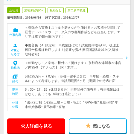
正社員
業種未経験OK
転勤なし
第二新卒歓迎
情報更新日：2026/06/16
終了予定日：
2026/12/07
＜勉強会も実施！スキルを磨きながら働ける＞お客様を訪問して
経営アドバイスや、データ入力や書類作成などを担当します。エ
仕事内容
リアは車で60分圏内です！
◆要普免（AT限定可）※残業ほぼなく試験前休暇もOK。税理士
科目合格者は歓迎します！[必要な資格]日商簿記3級以上(入所後
対象と
取得者可)
なる方
＜転勤なし！／京都に根付いて働けます＞ 京都府木津川市木津宮
ノ内95-9 【アクセス】 JR「木津…
勤務地
月給25万円～７0万円（各種一律手当含む）※年齢・経験・スキ
ルによって考慮します。※試用期間6ヶ月（期間中の待遇に変…
給与
8：30～17：15（休憩６０分）※時間外労働有無：有※残業はほ
勤務
時間
ぼなく、あっても18時には退社してい…
* 週休2日制（月2回土曜＋日曜・祝日）* GW休暇* 夏期休暇* 年
休日
休暇
末年始休暇* 慶弔休暇* 有給…
求人詳細を見る
気になる