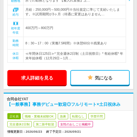
所での勤務となります 【雇入れ直後】上…
勤務地
月給：250,000円～500,000円※当社規定に準じて支給いたしま
す。※試用期間が3ヶ月（待遇に変更はありません…
給与
400万円～800万円
初年度
年収
勤務
8：30～17：00（実働7.5時間）※休憩60分※残業あり
時間
≪年間休日125日≫* 完全週休2日制（土日祝祭日）* 有給休暇* 年
休日
休暇
末年始休暇（12月29日～1月…
求人詳細を見る
気になる
合同会社YAT
【一般事務】事務デビュー歓迎◎フルリモート×土日祝休み
正社員
職種・業種未経験OK
急募
転勤なし
学歴不問
完全週休2日制
第二新卒歓迎
女性のおしごと掲載中
情報更新日：2026/06/23
終了予定日：
2026/09/21