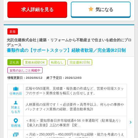
求人詳細を見る
気になる
新着
光託住建株式会社 | 建築・リフォームから不動産まで住まいを総合的にプロ
デュース
書類作成の【サポートスタッフ】経験者歓迎／完全週休2日制
正社員
業種未経験OK
転勤なし
完全週休2日制
女性のおしごと掲載中
情報更新日：2026/06/12
終了予定日：
2026/12/03
広報やSNS運用、見積書・報告書の作成など、営業や現場スタッ
フのサポート業務全般を幅広くお任せします。
仕事内容
人柄重視の採用です！＜必須要件＞高専卒以上、何らかの事務や
対象と
バックオフィス業務の経験、普通自動車免許
なる方
＜本社＞ 愛知県春日井市瑞穂通4-56 ※車通勤可（駐車場あり）
【雇入れ直後】上記の事業所 【変…
勤務地
＜月給＞250,000円～450,000円※給与は経験・能力を考慮のうえ