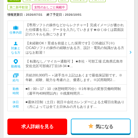
第二新卒歓迎
女性のおしごと掲載中
情報更新日：2026/07/31
終了予定日：
2026/10/01
【専用ソフトの操作などからレクチャー】完成イメージが書かれ
た仕様書を元に、データを入力していきます★ゆくゆくは図面設
仕事内容
計のスキルも身につきます
【未経験OK！育成を前提とした採用です】◎35歳以下(※)
◎CADソフトの操作の経験がある方、設計・電気の知識がある方
対象と
はなお歓迎！
なる方
【 転勤なし／マイカー通勤可 】 ■本社・可部工場 広島県広島市
安佐北区可部南2丁目18-34 ■…
勤務地
月給200,000円～＋諸手当※上記はあくまで最低保証額です。※
年齢、経験、能力を考慮の上、優遇します。※試用期間2…
給与
■8：00～17：10（休憩時間70分）※1年単位の変形労働時間制
勤務
時間
（週平均40時間以内）※残業時間月…
■週休2日制（土日）祝日※会社カレンダーによる土曜日出勤あり
休日
休暇
（月によっては全て土日休みの月もあります…
求人詳細を見る
気になる