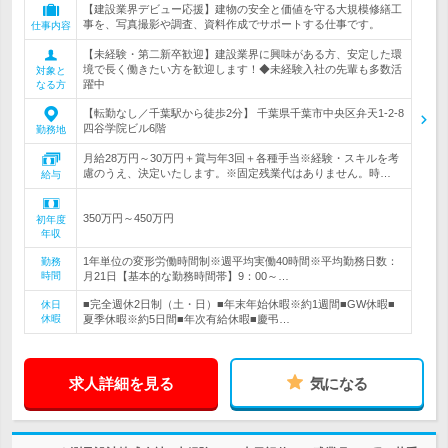
【建設業界デビュー応援】建物の安全と価値を守る大規模修繕工
事を、写真撮影や調査、資料作成でサポートする仕事です。
仕事内容
【未経験・第二新卒歓迎】建設業界に興味がある方、安定した環
境で長く働きたい方を歓迎します！◆未経験入社の先輩も多数活
対象と
躍中
なる方
【転勤なし／千葉駅から徒歩2分】 千葉県千葉市中央区弁天1-2-8
四谷学院ビル6階
勤務地
月給28万円～30万円＋賞与年3回＋各種手当※経験・スキルを考
慮のうえ、決定いたします。※固定残業代はありません。時…
給与
350万円～450万円
初年度
年収
1年単位の変形労働時間制※週平均実働40時間※平均勤務日数：
勤務
時間
月21日【基本的な勤務時間帯】9：00～…
■完全週休2日制（土・日）■年末年始休暇※約1週間■GW休暇■
休日
休暇
夏季休暇※約5日間■年次有給休暇■慶弔…
求人詳細を見る
気になる