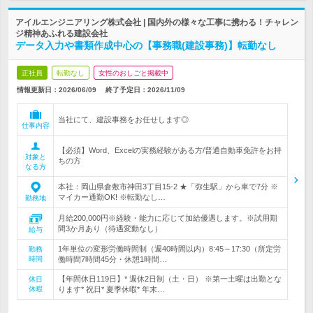
アイルエンジニアリング株式会社 | 国内外の様々な工事に携わる！チャレン
ジ精神あふれる建設会社
データ入力や書類作成中心の【事務職(建設事務)】転勤なし
正社員
転勤なし
女性のおしごと掲載中
情報更新日：2026/06/09
終了予定日：
2026/11/09
当社にて、建設事務をお任せします◎
仕事内容
【必須】Word、Excelの実務経験がある方/普通自動車免許をお持
対象と
ちの方
なる方
本社：岡山県倉敷市神田3丁目15-2 ★「弥生駅」から車で7分 ※
マイカー通勤OK! ※転勤なし…
勤務地
月給200,000円※経験・能力に応じて加給優遇します。※試用期
間3か月あり（待遇変動なし）
給与
1年単位の変形労働時間制（週40時間以内）8:45～17:30（所定労
勤務
時間
働時間7時間45分・休憩1時間…
【年間休日119日】* 週休2日制（土・日） ※第一土曜は出勤とな
休日
休暇
ります* 祝日* 夏季休暇* 年末…