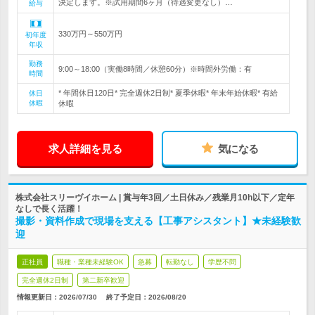
決定します。※試用期間6ヶ月（待遇変更なし）…
給与
330万円～550万円
初年度
年収
勤務
9:00～18:00（実働8時間／休憩60分）※時間外労働：有
時間
* 年間休日120日* 完全週休2日制* 夏季休暇* 年末年始休暇* 有給
休日
休暇
休暇
求人詳細を見る
気になる
株式会社スリーヴイホーム | 賞与年3回／土日休み／残業月10h以下／定年
なしで長く活躍！
撮影・資料作成で現場を支える【工事アシスタント】★未経験歓
迎
正社員
職種・業種未経験OK
急募
転勤なし
学歴不問
完全週休2日制
第二新卒歓迎
情報更新日：2026/07/30
終了予定日：
2026/08/20