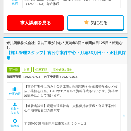
休暇
（12/29～1/3）有給休暇
求人詳細を見る
気になる
米川興業株式会社 | 公共工事が中心＊賞与年3回＊年間休日125日＊転勤な
し
【施工管理スタッフ】官公庁案件中心・月給33万円～・正社員採
用
正社員
急募
学歴不問
完全週休2日制
情報更新日：2026/07/24
終了予定日：
2027/01/14
【官公庁案件に強み】公共工事の現場管理や提出書類作成など幅
広い業務を担当。CADやエクセルで資料作成も行います。資格や
仕事内容
経験を活かして働けます。
【経験者歓迎】現場管理経験者・資格保持者優遇＊官公庁案件中
対象と
心＊地域密着型の働き方
なる方
〒350-0838 埼玉県川越市宮元町５０－１２
勤務地