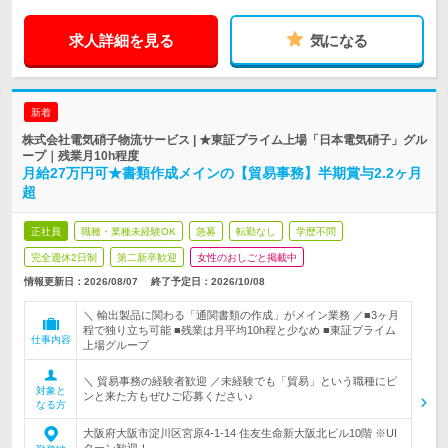
求人詳細を見る
気になる
新着
株式会社電気硝子物流サービス | ★東証プライム上場「日本電気硝子」グル
ープ｜残業月10h程度
月給27万円可★書類作成メインの【貿易事務】半期賞与2.2ヶ月
超
正社員
職種・業種未経験OK
急募
転勤なし
学歴不問
完全週休2日制
第二新卒歓迎
女性のおしごと掲載中
情報更新日：2026/08/07
終了予定日：
2026/10/08
＼ 輸出製品に関わる「通関書類の作成」がメイン業務 ／■3ヶ月
程で独り立ち可能 ■残業は月平均10h程と少なめ ■東証プライム
仕事内容
上場グループ
＼ 貿易事務の経験者歓迎 ／未経験でも「貿易」という職種にピ
対象と
ンと来た方もぜひご応募ください♪
なる方
大阪府大阪市淀川区宮原4-1-14 住友生命新大阪北ビル10階 ※UI