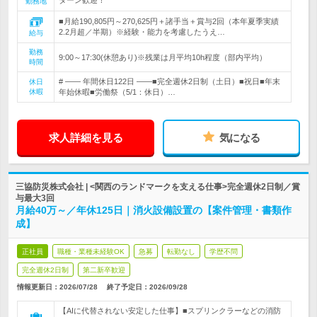
ターン歓迎！
勤務地
■月給190,805円～270,625円＋諸手当＋賞与2回（本年夏季実績
2.2月超／半期）※経験・能力を考慮したうえ…
給与
勤務
9:00～17:30(休憩あり)※残業は月平均10h程度（部内平均）
時間
# ―― 年間休日122日 ――■完全週休2日制（土日）■祝日■年末
休日
休暇
年始休暇■労働祭（5/1：休日）…
求人詳細を見る
気になる
三協防災株式会社 | <関西のランドマークを支える仕事>完全週休2日制／賞
与最大3回
月給40万～／年休125日｜消火設備設置の【案件管理・書類作
成】
正社員
職種・業種未経験OK
急募
転勤なし
学歴不問
完全週休2日制
第二新卒歓迎
情報更新日：2026/07/28
終了予定日：
2026/09/28
【AIに代替されない安定した仕事】■スプリンクラーなどの消防