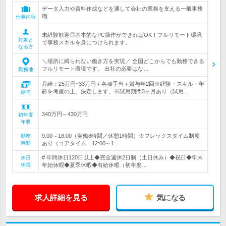
データ入力や資料作成などを通して会社の業務を支える一般事務
職
仕事内容
未経験歓迎◎基本的なPC操作ができればOK！フルリモート環境
対象と
で事務スキルを身につけられます。
なる方
＼場所に縛られない働き方を実現／ 全国どこからでも勤務できる
フルリモート環境です。 出社の必要はな…
勤務地
月給：25万円~33万円＋各種手当＋賞与年2回※経験・スキル・年
齢を考慮の上、決定します。※試用期間3ヶ月あり（試用…
給与
340万円～430万円
初年度
年収
9:00～18:00（実働8時間／休憩1時間）※フレックスタイム制度
勤務
時間
あり（コアタイム：12:00～1…
# 年間休日120日以上◆完全週休2日制（土日休み）◆祝日◆年末
休日
休暇
年始休暇◆夏季休暇◆有給休暇（初年度…
求人詳細を見る
気になる