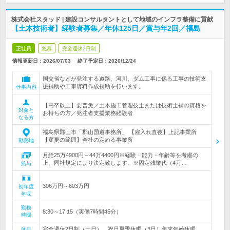
株式会社スタッド | 建設コンサルタントとして地域のインフラ整備に貢献
【土木技術者】経験者募集／年休125日／賞与年2回／福島
正社員
急募
完全週休2日制
情報更新日：2026/07/03
終了予定日：
2026/12/24
国交省などが発注する道路、河川、ダム工事に係る工事の技術支
援補助や工事資料作成補助を行います。
仕事内容
【高卒以上】要普免／土木施工管理技士または技術士補の資格を
対象と
お持ちの方／発注者支援業務経験者
なる方
福島県郡山市「郡山国道事務所」 【雇入れ直後】上記事業所
【変更の範囲】会社の定める事業所
勤務地
月給25万4900円～44万4400円※経験・能力・年齢等を考慮の
上、同社規定により決定致します。※固定残業代（4万…
給与
306万円～603万円
初年度
年収
勤務
8:30～17:15（実働7時間45分）
時間
完全週休2日制（土日）、祝日夏季休暇（3日）年末年始休暇
休日