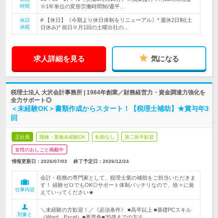
時間
※1年単位の変形労働時間制/週平…
# 【休日】《今期より休日体制をリニューアル》* 週休2日制(土
休日
休暇
日休み)* 祝日※月1回の土曜出社の…
求人詳細を見る
気になる
税理士法人 大沢会計事務所 | 1984年創業／財務経営力・資金調達力強化を
全力サポート◎
＜未経験OK＞書類作成からスタート！【税理士補助】★賞与年3
回
正社員
職種・業種未経験OK
転勤なし
第二新卒歓迎
女性のおしごと掲載中
情報更新日：2026/07/03
終了予定日：
2026/12/24
会計・税務の専門家として、税理士業の補助をご担当いただきま
す！ 経験ゼロでもOK◎サポート体制バッチリなので、徐々に覚
仕事内容
えていってください★
＼未経験の方歓迎！／《必須条件》 ■高卒以上 ■基礎PCスキル
対象と
（Word、Excel）■要普免■35歳までの方※