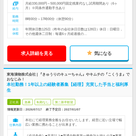
月給330,000円～500,000円固定残業代なし試用期間あり（6ヶ
月）※同条件通勤手当あり
給与
勤務
8時00分～17時00分（休憩90分）
時間
年間休日数125日（昨年の会社休日日数は128日）休日：日曜日，
休日
休暇
その他週休二日制：毎週6ヶ月経過後の…
求人詳細を見る
気になる
東海漬物株式会社 | 『きゅうりのキューちゃん』やキムチの『こくうま』で
おなじみ！
本社勤務！1年以上の経験者募集【経理】充実した手当と福利厚
生
正社員
急募
転勤なし
第二新卒歓迎
情報更新日：2026/07/17
終了予定日：
2027/01/07
本社にて経理業務全般をお任せいたします。経営に近い立場で幅
広い業務に携わることが出来ます。
仕事内容
《必須条件》■高卒以上■普通自動車第一種免許お持ちの方■事業