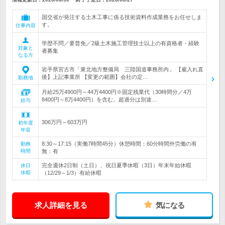
国交省が発注する土木工事に係る技術資料作成業務をお任せしま
す。
仕事内容
学歴不問／要普免／2級土木施工管理技士以上の有資格者・経験
対象と
者募集
なる方
岩手県宮古市「東北地方整備局 三陸国道事務所内」 【雇入れ直
後】上記事業所 【変更の範囲】会社の定…
勤務地
月給25万4900円～44万4400円※固定残業代（30時間分／4万
8400円～8万4400円）を含む。超過分は別途…
給与
306万円～603万円
初年度
年収
8:30～17:15（実働7時間45分）休憩時間：60分時間外労働の有
勤務
時間
無：有
完全週休2日制（土日）、祝日夏季休暇（3日）年末年始休暇
休日
休暇
（12/29～1/3）有給休暇
求人詳細を見る
気になる