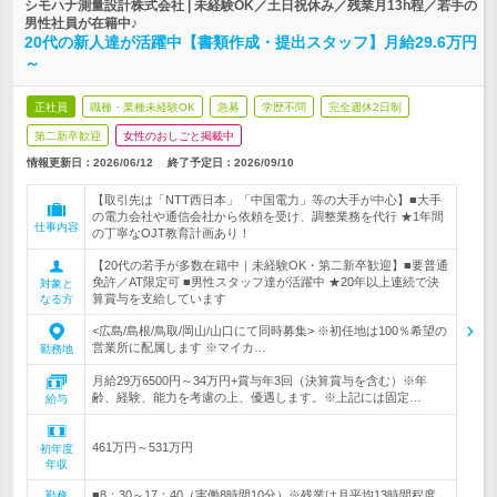
シモハナ測量設計株式会社 | 未経験OK／土日祝休み／残業月13h程／若手の
男性社員が在籍中♪
20代の新人達が活躍中【書類作成・提出スタッフ】月給29.6万円
～
正社員
職種・業種未経験OK
急募
学歴不問
完全週休2日制
第二新卒歓迎
女性のおしごと掲載中
情報更新日：2026/06/12
終了予定日：
2026/09/10
【取引先は「NTT西日本」「中国電力」等の大手が中心】■大手
の電力会社や通信会社から依頼を受け、調整業務を代行 ★1年間
仕事内容
の丁寧なOJT教育計画あり！
【20代の若手が多数在籍中｜未経験OK・第二新卒歓迎】■要普通
免許／AT限定可 ■男性スタッフ達が活躍中 ★20年以上連続で決
対象と
算賞与を支給しています
なる方
<広島/島根/鳥取/岡山/山口にて同時募集> ※初任地は100％希望の
営業所に配属します ※マイカ…
勤務地
月給29万6500円～34万円+賞与年3回（決算賞与を含む）※年
齢、経験、能力を考慮の上、優遇します。※上記には固定…
給与
461万円～531万円
初年度
年収
■8：30～17：40（実働8時間10分）※残業は月平均13時間程度
勤務