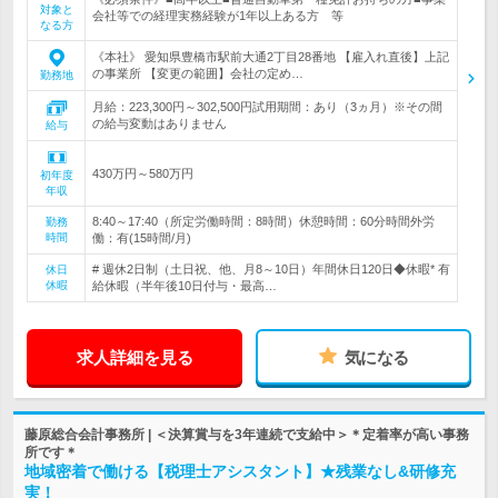
対象と
会社等での経理実務経験が1年以上ある方 等
なる方
《本社》 愛知県豊橋市駅前大通2丁目28番地 【雇入れ直後】上記
の事業所 【変更の範囲】会社の定め…
勤務地
月給：223,300円～302,500円試用期間：あり（3ヵ月）※その間
の給与変動はありません
給与
430万円～580万円
初年度
年収
8:40～17:40（所定労働時間：8時間）休憩時間：60分時間外労
勤務
時間
働：有(15時間/月)
# 週休2日制（土日祝、他、月8～10日）年間休日120日◆休暇* 有
休日
休暇
給休暇（半年後10日付与・最高…
求人詳細を見る
気になる
藤原総合会計事務所 | ＜決算賞与を3年連続で支給中＞＊定着率が高い事務
所です＊
地域密着で働ける【税理士アシスタント】★残業なし&研修充
実！