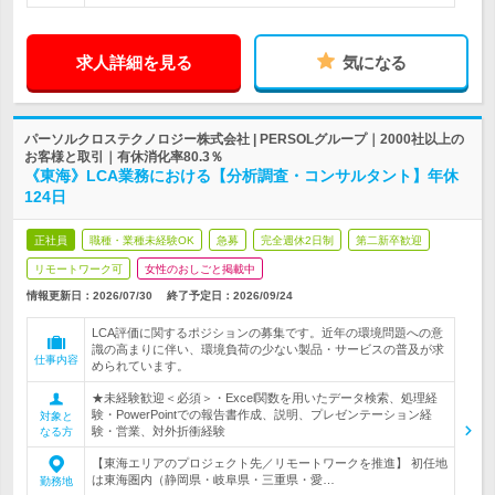
求人詳細を見る
気になる
パーソルクロステクノロジー株式会社 | PERSOLグループ｜2000社以上の
お客様と取引｜有休消化率80.3％
《東海》LCA業務における【分析調査・コンサルタント】年休
124日
正社員
職種・業種未経験OK
急募
完全週休2日制
第二新卒歓迎
リモートワーク可
女性のおしごと掲載中
情報更新日：2026/07/30
終了予定日：
2026/09/24
LCA評価に関するポジションの募集です。近年の環境問題への意
識の高まりに伴い、環境負荷の少ない製品・サービスの普及が求
仕事内容
められています。
★未経験歓迎＜必須＞・Excel関数を用いたデータ検索、処理経
験・PowerPointでの報告書作成、説明、プレゼンテーション経
対象と
験・営業、対外折衝経験
なる方
【東海エリアのプロジェクト先／リモートワークを推進】 初任地
は東海圏内（静岡県・岐阜県・三重県・愛…
勤務地