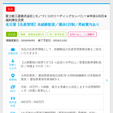
新着
富士岐工産株式会社 | モノづくりのリーディングカンパニー★年休126日★
福利厚生充実
名古屋【生産管理】未経験歓迎／週休2日制／昇給賞与あり
正社員
職種・業種未経験OK
第二新卒歓迎
女性のおしごと掲載中
情報更新日：2026/06/05
終了予定日：
2026/11/26
当社の生産管理職として、鉄鋼製品の生産管理業務全般をご担当
いただきます。
仕事内容
【人柄重視の採用です◎】≪必須≫大卒以上／普通自動車運転免
対象と
許／30歳までの方（※）
なる方
大同作業所／ 愛知県東海地元浜町39 大同特殊鋼構内 日本製鉄作
業所／ 愛知県東海市東海町5-3…
勤務地
月給：24万円～※経験、能力を考慮の上決定します※試用期間3
ヶ月（待遇に変更なし）
給与
400万円～500万円
初年度
年収
1か月単位の変形労働時間制（週平均40時間）勤務例：8:00～
勤務