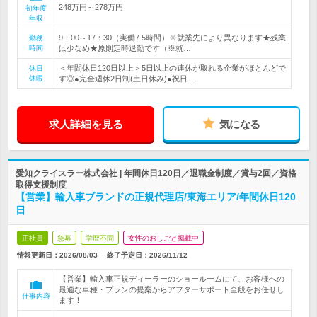
248万円～278万円
初年度
年収
9：00～17：30（実働7.5時間）※就業先により異なります★残業
勤務
時間
は少なめ★原則定時退勤です（※就…
＜年間休日120日以上＞5日以上の連休が取れる企業がほとんどで
休日
休暇
す◎●完全週休2日制(土日休み)●祝日…
求人詳細を見る
気になる
愛知クライスラー株式会社 | 年間休日120日／退職金制度／賞与2回／資格
取得支援制度
【営業】輸入車ブランドの正規代理店/東海エリア/年間休日120
日
正社員
急募
学歴不問
女性のおしごと掲載中
情報更新日：2026/08/03
終了予定日：
2026/11/12
【営業】輸入車正規ディーラーのショールームにて、お客様への
最適な車種・プランの提案からアフターサポート全般をお任せし
仕事内容
ます！