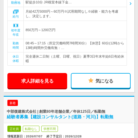
駅徒歩10分 JR根室本線下金…
勤務地
月給42万5000円～60万円※試用期間なし※経験・能力を考慮
し、決定します。
給与
850万円～1200万円
初年度
年収
08:45～17:15（所定労働時間7時間30分）【休憩】60分(12時から
勤務
時間
13時)時間外労働有無：…
完全週休二日制（土曜、日曜、祝日）夏季3日年末年始6日有給休
休日
休暇
暇
求人詳細を見る
気になる
新着
中部復建株式会社 | 創業80年老舗企業／年休125日／転勤無
経験者募集【建設コンサルタント(道路・河川)】転勤無
正社員
転勤なし
学歴不問
情報更新日：2026/07/07
終了予定日：
2026/12/28