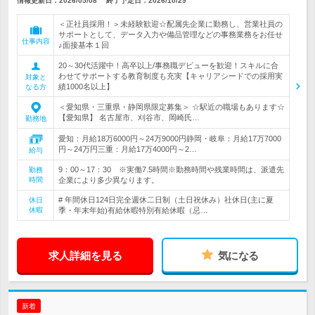
情報更新日：2026/05/08
終了予定日：
2026/10/29
＜正社員採用！＞未経験歓迎☆配属先企業に勤務し、営業社員の
サポートとして、データ入力や備品管理などの事務業務をお任せ
仕事内容
♪面接基本１回
20～30代活躍中！高卒以上/事務職デビューを歓迎！スキルに合
わせてサポートする教育制度も充実【キャリアシードでの採用実
対象と
績1000名以上】
なる方
＜愛知県・三重県・静岡県限定募集＞ ☆駅近の職場もあります☆
【愛知県】 名古屋市、刈谷市、岡崎氏…
勤務地
愛知：月給18万6000円～24万9000円静岡・岐阜：月給17万7000
円～24万円三重：月給17万4000円～2…
給与
9：00～17：30 ※実働7.5時間※勤務時間や残業時間は、派遣先
勤務
時間
企業により多少異なります。
# 年間休日124日完全週休二日制（土日祝休み）社休日(主に夏
休日
休暇
季・年末年始)有給休暇特別有給休暇（忌…
求人詳細を見る
気になる
新着