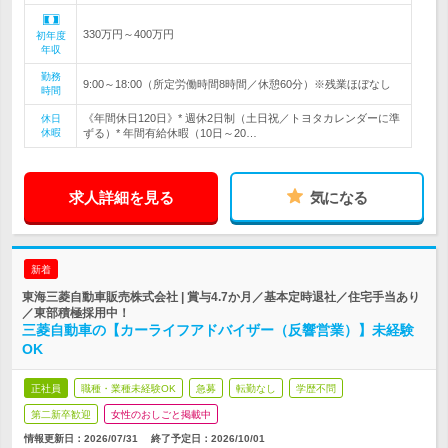
330万円～400万円
初年度
年収
勤務
9:00～18:00（所定労働時間8時間／休憩60分）※残業ほぼなし
時間
《年間休日120日》* 週休2日制（土日祝／トヨタカレンダーに準
休日
休暇
ずる）* 年間有給休暇（10日～20…
求人詳細を見る
気になる
新着
東海三菱自動車販売株式会社 | 賞与4.7か月／基本定時退社／住宅手当あり
／東部積極採用中！
三菱自動車の【カーライフアドバイザー（反響営業）】未経験
OK
正社員
職種・業種未経験OK
急募
転勤なし
学歴不問
第二新卒歓迎
女性のおしごと掲載中
情報更新日：2026/07/31
終了予定日：
2026/10/01