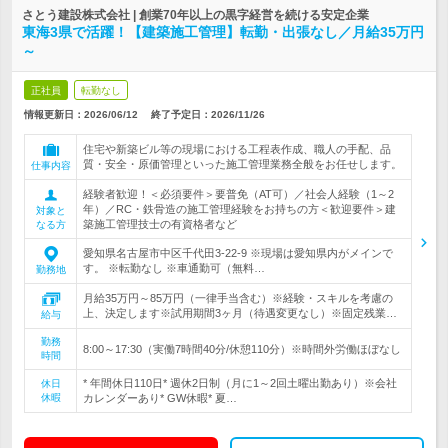
さとう建設株式会社 | 創業70年以上の黒字経営を続ける安定企業
東海3県で活躍！【建築施工管理】転勤・出張なし／月給35万円
～
正社員
転勤なし
情報更新日：2026/06/12
終了予定日：
2026/11/26
住宅や新築ビル等の現場における工程表作成、職人の手配、品
質・安全・原価管理といった施工管理業務全般をお任せします。
仕事内容
経験者歓迎！＜必須要件＞要普免（AT可）／社会人経験（1～2
年）／RC・鉄骨造の施工管理経験をお持ちの方＜歓迎要件＞建
対象と
築施工管理技士の有資格者など
なる方
愛知県名古屋市中区千代田3-22-9 ※現場は愛知県内がメインで
す。 ※転勤なし ※車通勤可（無料…
勤務地
月給35万円～85万円（一律手当含む）※経験・スキルを考慮の
上、決定します※試用期間3ヶ月（待遇変更なし）※固定残業…
給与
勤務
8:00～17:30（実働7時間40分/休憩110分）※時間外労働ほぼなし
時間
* 年間休日110日* 週休2日制（月に1～2回土曜出勤あり）※会社
休日
休暇
カレンダーあり* GW休暇* 夏…