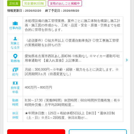
正社員
完全週休2日制
女性のおしごと掲載中
情報更新日：2026/02/20
終了予定日：
2026/08/20
水処理設備の施工管理業務。案件ごとに施工体制を構築し施工計
画・施工図の作成から、工程・品質・安全・原価・労務までを総
仕事内容
合的に管理を担当します。
《必須要件》◎短大卒以上 ◎普通自動車免許 ◎管工事施工管理
対象と
の実務経験をお持ちの方
なる方
愛知県名古屋市西区あし原町86 ※転勤なし ※マイカー通勤可/社
用車通勤可 【雇入れ直後】上記事業…
勤務地
月給：300,000円～※年齢・経験・能力をもとに決定します。※
試用期間3ヵ月（待遇変更なし）
給与
400万円～800万円
初年度
年収
8:30～17:30（実働8時間）休憩時間：60分時間外労働有無：有※
勤務
時間
時間外労働：月平均20時間程度…
★年間休日数：125日＋有給休暇5日以上【休日】* 週休2日制
休日
休暇
（土・日）※月1～2回程度、休日出勤が…