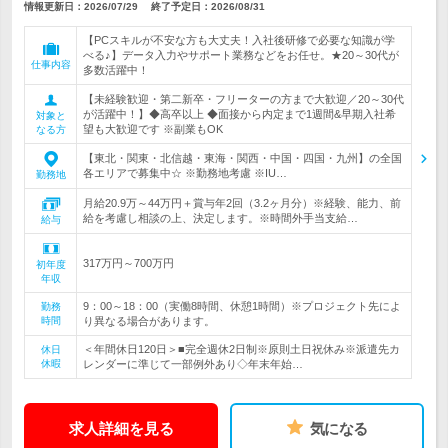
情報更新日：2026/07/29
終了予定日：
2026/08/31
【PCスキルが不安な方も大丈夫！入社後研修で必要な知識が学
べる♪】データ入力やサポート業務などをお任せ。★20～30代が
仕事内容
多数活躍中！
【未経験歓迎・第二新卒・フリーターの方まで大歓迎／20～30代
が活躍中！】◆高卒以上 ◆面接から内定まで1週間&早期入社希
対象と
望も大歓迎です ※副業もOK
なる方
【東北・関東・北信越・東海・関西・中国・四国・九州】の全国
各エリアで募集中☆ ※勤務地考慮 ※IU…
勤務地
月給20.9万～44万円＋賞与年2回（3.2ヶ月分）※経験、能力、前
給を考慮し相談の上、決定します。※時間外手当支給…
給与
317万円～700万円
初年度
年収
9：00～18：00（実働8時間、休憩1時間）※プロジェクト先によ
勤務
時間
り異なる場合があります。
＜年間休日120日＞■完全週休2日制※原則土日祝休み※派遣先カ
休日
休暇
レンダーに準じて一部例外あり◇年末年始…
求人詳細を見る
気になる