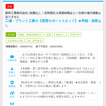
新着
新和工業株式会社 | 転勤なし！定時退社＆長期休暇あり／出張や遠方移動も
ありません
工場・プラント工事の【管理サポートスタッフ】★早朝・深夜な
し
正社員
職種・業種未経験OK
急募
転勤なし
学歴不問
完全週休2日制
第二新卒歓迎
情報更新日：2026/07/31
終了予定日：
2026/10/01
〈まずは現場を知る⇒サブで担当⇒段階的にひとり立ち〉工場・
プラント内の工事が予定通り進むよう、日程調整・書類作成・現
仕事内容
場確認・連携を行う仕事
【未経験・第二新卒歓迎／必要なのは普通免許のみ】◎ほとんど
が未経験スタート！20代の若手も多く活躍中！☆賞与年2回支給
対象と
で頑張りを還元します！
なる方
【転居を伴う転勤なし／希望を考慮して配属】 ★名古屋市・東海
市・小牧市のいずれか拠点に配属します…
勤務地
日給月給25万円 ～ 50万円※試用期間3ヵ月あり（賃金同一）※こ
れまでのスキルや経験を考慮し待遇を決定します▼モデ…
給与