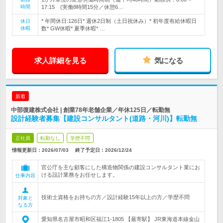
時間
17:15 (実働8時間15分／休憩6…
* 年間休日:126日* 週休2日制（土日祝休み）* 初年度有給休暇日
休日
休暇
数* GW休暇* 夏季休暇* …
求人詳細を見る
気になる
新着
中部復建株式会社 | 創業78年老舗企業／年休125日／転勤無
設計経験者募集【建設コンサルタント(道路・河川)】転勤無
正社員
転勤なし
学歴不問
情報更新日：2026/07/03
終了予定日：
2026/12/24
官公庁を主な顧客にした構造物関係の建設コンサルタント業にお
ける設計業務をお任せします。
仕事内容
技術士資格をお持ちの方／設計経験15年以上の方／学歴不問
対象と
なる方
愛知県名古屋市昭和区福江1-1805 【最寄駅】 JR東海道本線金山