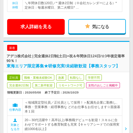
＼年間休日数120日／* 週休2日制（※会社カレンダーによる）*
休日
休暇
定休日：毎週水曜日、第二火曜日* …
求人詳細を見る
気になる
新着
アデコ株式会社 | 完全週休2日制(土日)+祝＆年間休日124日/☆3年後定着率
90％！
東海エリア限定募集★研修充実/未経験歓迎【事務スタッフ】
正社員
職種・業種未経験OK
急募
転勤なし
学歴不問
完全週休2日制
第二新卒歓迎
リモートワーク可
女性のおしごと掲載中
情報更新日：2026/05/08
終了予定日：
2026/10/29
＜地域限定型社員／正社員として採用！＞配属先企業に勤務し、
事務・営業事務・経理事務な どのお仕事をお任せします☆面接基
仕事内容
本１回
20～30代活躍中！高卒以上/事務職デビューを歓迎！スキルに合
わせてサポートする教育制度も充実【キャリアシードでの採用実
対象と
績1000名以上】
なる方