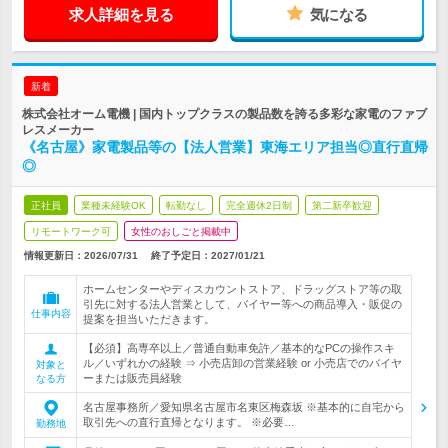
求人詳細を見る
気になる
新着
株式会社オーム電機 | 国内トップクラスの製品数を誇る多彩な家電のファブ
レスメーカー
《名古屋》家電製品等の【法人営業】東海エリア担当◎直行直帰
◎
正社員
業種未経験OK
転勤なし
完全週休2日制
第二新卒歓迎
リモートワーク可
女性のおしごと掲載中
情報更新日：2026/07/31
終了予定日：
2027/01/21
ホームセンターやディスカウントストア、ドラッグストア等の取
引先に対する法人営業として、バイヤー等への商品導入・販促の
仕事内容
提案を担当いただきます。
【必須】高専卒以上／普通自動車免許／基本的なPCの操作スキ
ル／いずれかの経験 ⇒ 小売店卸の営業経験 or 小売店でのバイヤ
対象と
ーまたは販売員経験
なる方
名古屋事務所／愛知県名古屋市名東区梅森坂 ※基本的に自宅から
取引先への直行直帰となります。 ※必要…
勤務地