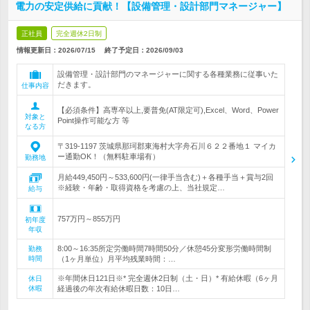
電力の安定供給に貢献！【設備管理・設計部門マネージャー】
正社員
完全週休2日制
情報更新日：2026/07/15
終了予定日：
2026/09/03
設備管理・設計部門のマネージャーに関する各種業務に従事いた
だきます。
仕事内容
【必須条件】高専卒以上,要普免(AT限定可),Excel、Word、Power
対象と
Point操作可能な方 等
なる方
〒319-1197 茨城県那珂郡東海村大字舟石川６２２番地１ マイカ
ー通勤OK！（無料駐車場有）
勤務地
月給449,450円～533,600円(一律手当含む)＋各種手当＋賞与2回
※経験・年齢・取得資格を考慮の上、当社規定…
給与
757万円～855万円
初年度
年収
8:00～16:35所定労働時間7時間50分／休憩45分変形労働時間制
勤務
時間
（1ヶ月単位）月平均残業時間：…
※年間休日121日※* 完全週休2日制（土・日）* 有給休暇（6ヶ月
休日
休暇
経過後の年次有給休暇日数：10日…