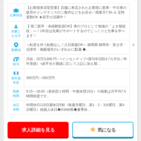
【お客様来店型営業】店舗に来店されたお客様に新車・中古車の
販売やメンテナンスのご案内などをお任せ／残業月7.5h ＆ 定時
仕事内容
退勤OK ★若手が活躍中！
【 第二新卒・未経験歓迎OK】車のプロとして地域の「よき相談
役」へ！1年目は先輩がサポートするのでじっくりと仕事を学べ
対象と
ます！
なる方
＜転居を伴う転勤なし／土日面接OK＞ 静岡県 静岡市・富士市・
沼津市・御殿場市のいずれかに配属 ◆…
勤務地
月給：20万3,600 円～+インセンティブ+賞与年2回(4.7カ月分／昨
年実績）+諸手当※業績に応じて上記に加え期…
給与
350万円～550万円
初年度
年収
9:15～18:00（昼休憩１時間・午後休憩15分）※残業は月平均7.5
勤務
時間
時間程度です。
年間休日115日週休2日制（毎週月曜日、第1・2・3火曜日、第4
休日
休暇
日曜日）他個人休日◆GW休暇◆夏季休…
求人詳細を見る
気になる