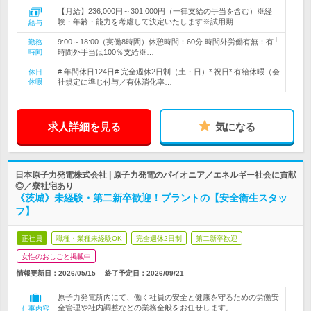
【月給】236,000円～301,000円（一律支給の手当を含む）※経
験・年齢・能力を考慮して決定いたします※試用期…
給与
9:00～18:00（実働8時間）休憩時間：60分 時間外労働有無：有└
勤務
時間
時間外手当は100％支給※…
# 年間休日124日# 完全週休2日制（土・日）* 祝日* 有給休暇（会
休日
休暇
社規定に準じ付与／有休消化率…
求人詳細を見る
気になる
日本原子力発電株式会社 | 原子力発電のパイオニア／エネルギー社会に貢献
◎／寮社宅あり
《茨城》未経験・第二新卒歓迎！プラントの【安全衛生スタッ
フ】
正社員
職種・業種未経験OK
完全週休2日制
第二新卒歓迎
女性のおしごと掲載中
情報更新日：2026/05/15
終了予定日：
2026/09/21
原子力発電所内にて、働く社員の安全と健康を守るための労働安
全管理や社内調整などの業務全般をお任せします。
仕事内容