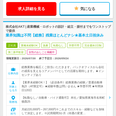
求人詳細を見る
気になる
株式会社AKT | 産業機械・ロボットの設計・組立・据付までをワンストップ
で提供
業界知識は不問【総務】残業ほとんどナシ★基本土日祝休み
正社員
業種未経験OK
急募
転勤なし
学歴不問
完全週休2日制
第二新卒歓迎
女性のおしごと掲載中
情報更新日：2026/07/30
終了予定日：
2026/09/24
総務業務を幅広くご担当いただきます。バックオフィスから会社
の成長を支えるコアメンバーとしての活躍を期待します。★イン
仕事内容
センティブあり
【業界未経験OK！】《必須条件》総務業務の経験／普通自動車
免許（AT限定可）★経験年数は問いません ★学歴不問 ★年間休
対象と
日120日
なる方
【転勤なし／自動車・バイク通勤可】 本社／愛知県東海市名和町
後酉25
勤務地
月給220,000円～267,000円※これまでのスキル・経験などを加味
して決定します。※試用期間3か月（待遇の変更…
給与