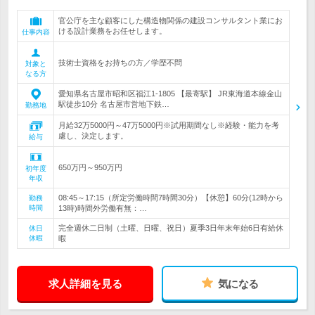
官公庁を主な顧客にした構造物関係の建設コンサルタント業にお
ける設計業務をお任せします。
仕事内容
技術士資格をお持ちの方／学歴不問
対象と
なる方
愛知県名古屋市昭和区福江1-1805 【最寄駅】 JR東海道本線金山
駅徒歩10分 名古屋市営地下鉄…
勤務地
月給32万5000円～47万5000円※試用期間なし※経験・能力を考
慮し、決定します。
給与
650万円～950万円
初年度
年収
08:45～17:15（所定労働時間7時間30分）【休憩】60分(12時から
勤務
時間
13時)時間外労働有無：…
完全週休二日制（土曜、日曜、祝日）夏季3日年末年始6日有給休
休日
休暇
暇
求人詳細を見る
気になる