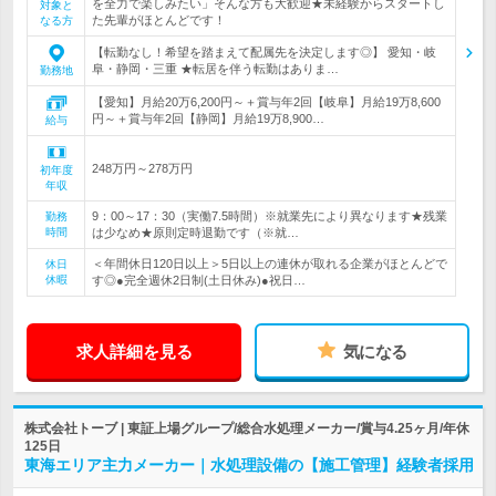
を全力で楽しみたい」そんな方も大歓迎★未経験からスタートし
対象と
た先輩がほとんどです！
なる方
【転勤なし！希望を踏まえて配属先を決定します◎】 愛知・岐
阜・静岡・三重 ★転居を伴う転勤はありま…
勤務地
【愛知】月給20万6,200円～＋賞与年2回【岐阜】月給19万8,600
円～＋賞与年2回【静岡】月給19万8,900…
給与
248万円～278万円
初年度
年収
9：00～17：30（実働7.5時間）※就業先により異なります★残業
勤務
時間
は少なめ★原則定時退勤です（※就…
＜年間休日120日以上＞5日以上の連休が取れる企業がほとんどで
休日
休暇
す◎●完全週休2日制(土日休み)●祝日…
求人詳細を見る
気になる
株式会社トーブ | 東証上場グループ/総合水処理メーカー/賞与4.25ヶ月/年休
125日
東海エリア主力メーカー｜水処理設備の【施工管理】経験者採用