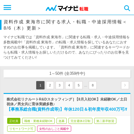
資料作成 東海市に関する求人・転職・中途採用情報＜
8/6（木）更新＞
マイナビ転職では「資料作成 東海市」に関連する転職・求人・中途採用情報を
多数掲載中!「資料作成 東海市」の転職・求人情報を探しているあなたにおす
すめのお仕事を掲載しています。「資料作成 東海市」に関連するキーワードか
らも転職・求人情報をお探しいただけるので、あなたにぴったりのお仕事を見
つけてみてください!
1～50件 (全359件中)
…
1
2
3
4
5
8
株式会社リクルートR&Dスタッフィング | 【8月入社OK】未経験OK／土日
祝休／男女共に育休実績多数♪
【事務系総合職(資料作成等)】年休120日＆初年度年収400万可/f
正社員
職種・業種未経験OK
急募
完全週休2日制
第二新卒歓迎
リモートワーク可
女性のおしごと掲載中