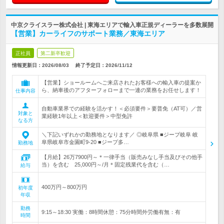
中京クライスラー株式会社 | 東海エリアで輸入車正規ディーラーを多数展開
【営業】カーライフのサポート業務／東海エリア
正社員
第二新卒歓迎
情報更新日：2026/08/03
終了予定日：
2026/11/12
【営業】ショールームへご来店されたお客様への輸入車の提案か
ら、納車後のアフターフォローまで一連の業務をお任せします！
仕事内容
自動車業界での経験を活かす！＜必須要件＞要普免（AT可）／営
対象と
業経験1年以上＜歓迎要件＞中型免許
なる方
＼下記いずれかの勤務地となります／ ◎岐阜県 ■ジープ岐阜 岐
阜県岐阜市金園町9-20 ■ジープ多…
勤務地
【月給】26万7900円～＊一律手当（販売みなし手当及びその他手
当）を含む 25,000円～/月＊固定残業代を含む（…
給与
400万円～800万円
初年度
年収
勤務
9:15～18:30 実働：8時間休憩：75分時間外労働有無：有
時間