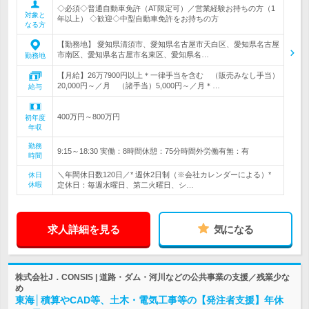
◇必須◇普通自動車免許（AT限定可）／営業経験お持ちの方（1
対象と
年以上） ◇歓迎◇中型自動車免許をお持ちの方
なる方
【勤務地】 愛知県清須市、愛知県名古屋市天白区、愛知県名古屋
市南区、愛知県名古屋市名東区、愛知県名…
勤務地
【月給】26万7900円以上＊一律手当を含む （販売みなし手当）
20,000円～／月 （諸手当）5,000円～／月＊…
給与
400万円～800万円
初年度
年収
勤務
9:15～18:30 実働：8時間休憩：75分時間外労働有無：有
時間
＼年間休日数120日／* 週休2日制（※会社カレンダーによる）*
休日
休暇
定休日：毎週水曜日、第二火曜日、シ…
求人詳細を見る
気になる
株式会社J．CONSIS | 道路・ダム・河川などの公共事業の支援／残業少な
め
東海│積算やCAD等、土木・電気工事等の【発注者支援】年休