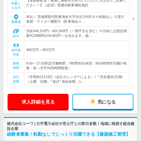
【未経験歓迎！業務に興味をお持ちいただけた方はぜひご応募く
対象と
ださい！】《必須》普通自動車運転免許
なる方
本社／ 茨城県那珂郡東海村大字舟石川632-9 ※転勤なし ※直行
直帰・マイカー通勤可（駐車場あり…
勤務地
月給346,153円～401,063円（一律手当を含む）※月給には固定残
業代25時間分54,063円～を含みます。超…
給与
400万円～450万円
初年度
年収
8:00～17:00所定労働時間：7時間30分休憩：90分時間外労働の有
勤務
時間
無：有（月平均25時間程度）
《年間休日123日（会社カレンダーによる）》* 完全週休2日制
休日
休暇
（土曜・日曜）* 祝日* 有給休暇：1…
求人詳細を見る
気になる
株式会社コーワ | 大手電力会社や官公庁との取引多数！地域に根差す総合建
設企業
経験者募集！転勤なしでじっくり活躍できる【建築施工管理】