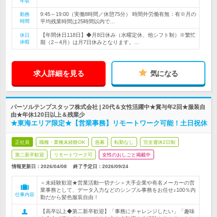
年収
9:45～19:00（実働8時間／休憩75分） 時間外労働有無：有※月の
勤務
時間
平均残業時間は25時間以内で…
【年間休日118日】◆月8日休み（水曜定休、他シフト制）※繁忙
休日
休暇
期（2～4月）は月7日休みとなります。…
求人詳細を見る
気になる
パーソルテンプスタッフ株式会社 | 20代＆女性活躍中★賞与年2回★服装自
由★年休120日以上＆残業少
★東海エリア限定★【営業事務】リモートワーク可能！土日祝休
正社員
職種・業種未経験OK
急募
転勤なし
完全週休2日制
第二新卒歓迎
リモートワーク可
女性のおしごと掲載中
情報更新日：2026/04/08
終了予定日：
2026/09/24
＜未経験歓迎★営業活動一切ナシ＞大手企業や有名メーカーの営
業事務として、データ入力などのシンプル事務をお任せ♪100％内
仕事内容
勤だから髪色服装自由！
【高卒以上◆第二新卒歓迎】「事務にチャレンジしたい」「趣味