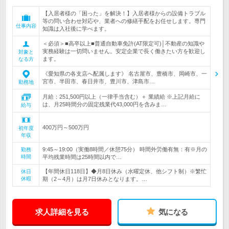
【入居者様の「困った」を解決！】入居者様からの設備トラブル
等の問い合わせ対応や、業者への修繕手配をお任せします。専門
仕事内容
知識は入社後に学べます。
＜必須＞■高卒以上■普通自動車免許(AT限定可)│不動産の知識や
実務経験は一切問いません。安定企業で長く働きたい方を歓迎し
対象と
ます。
なる方
《愛知県の各支店へ配属します》 名古屋市、豊橋市、岡崎市、一
宮市、半田市、春日井市、豊川市、津島市…
勤務地
月給：251,500円以上（一律手当含む）＋ 業績給 ※上記月給に
は、月25時間分の固定残業代43,000円を含みま…
給与
400万円～500万円
初年度
年収
9:45～19:00（実働8時間／休憩75分） 時間外労働有無：有※月の
勤務
時間
平均残業時間は25時間以内で…
【年間休日118日】◆月8日休み（水曜定休、他シフト制）※繁忙
休日
休暇
期（2～4月）は月7日休みとなります。…
求人詳細を見る
気になる