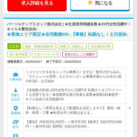
求人詳細を見る
気になる
パーソルテンプスタッフ株式会社 | ★社員登用実績多数★20代女性活躍中！
ネイル＆髪色自由♪
★東海エリア限定★在宅勤務OK♪【事務】転勤なし！土日祝休♪
正社員
職種・業種未経験OK
急募
転勤なし
完全週休2日制
第二新卒歓迎
リモートワーク可
女性のおしごと掲載中
情報更新日：2026/03/27
終了予定日：
2026/09/24
＼コツコツすすめるシンプル事務◎／まずは「数字の打ち込み」
「スケジュール管理」などのカンタンな事務作業からお任せ♪賞
仕事内容
与年2回・土日祝休
【未経験大歓迎♪20代女性中心に活躍中】転勤ナシ＆プライベー
トも充実できる！★他業界出身の先輩も多数★面接1回★髪型・
対象と
ネイル自由◎在宅勤務OK
なる方
【転勤なし！希望を踏まえて配属先を決定します◎】 愛知・岐
阜・静岡・三重 ★転居を伴う転勤はありま…
勤務地
【愛知】月給20万6,200円～＋賞与年2回【岐阜】月給19万8,600
円～＋賞与年2回【静岡】月給19万8,900…
給与