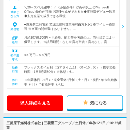
＼20～30代活躍中！／《必須条件》◎高卒以上 ◎Microsoft
Officeの操作が可能で資料作成ができる方◆事務職デビュー歓迎
対象と
◆安定企業で成長できる環境
なる方
■東海第二発電所 茨城県那珂郡東海村白方1-1-1 ※マイカー通勤
可 ※当面の間転勤はありません。…
勤務地
月給20万8,700円～※経験、能力等を考慮の上、当社規定により
優遇します。※試用期間：なし※賞与実績：賞与なし。賞…
給与
400万円～800万円
初年度
年収
フレックスタイム制（コアタイム:11：00～15：00）（標準労働
勤務
時間
時間：1日7時間30分）※休憩：6…
＜年間休日124日＞* 完全週休2日制（土・日）* 祝日* 年末年始休
休日
休暇
暇（6日） * 有給休暇（入社…
求人詳細を見る
気になる
三菱原子燃料株式会社 | 三菱重工グループ／土日休／年休121日／16:35終
業