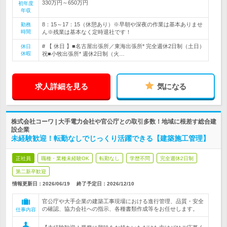
330万円～650万円
初年度
年収
8：15～17：15（休憩あり）※早朝や深夜の作業は基本ありませ
勤務
時間
ん※残業は基本なく定時退社です！
# 【 休日 】■名古屋出張所／東海出張所* 完全週休2日制（土日）
休日
休暇
祝■小牧出張所* 週休2日制（火…
求人詳細を見る
気になる
株式会社コーワ | 大手電力会社や官公庁との取引多数！地域に根差す総合建
設企業
未経験歓迎！転勤なしでじっくり活躍できる【建築施工管理】
正社員
職種・業種未経験OK
転勤なし
学歴不問
完全週休2日制
第二新卒歓迎
情報更新日：2026/06/19
終了予定日：
2026/12/10
官公庁や大手企業の建築工事現場における進行管理、品質・安全
の確認、協力会社への指示、各種書類作成等をお任せします。
仕事内容