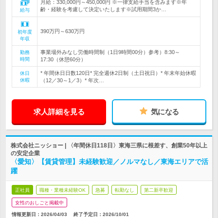
月給：330,000円～450,000円 ※一律支給手当を含みます※年
齢・経験を考慮して決定いたします※試用期間3か…
給与
390万円～630万円
初年度
年収
事業場外みなし労働時間制（1日9時間00分）参考）8:30～
勤務
時間
17:30（休憩60分）
* 年間休日日数120日* 完全週休2日制（土日祝日）* 年末年始休暇
休日
休暇
（12／30～1／3）* 年次…
求人詳細を見る
気になる
株式会社ニッショー | 〈年間休日118日〉東海三県に根差す、創業50年以上
の安定企業
〈愛知〉【賃貸管理】未経験歓迎／ノルマなし／東海エリアで活
躍
正社員
職種・業種未経験OK
急募
転勤なし
第二新卒歓迎
女性のおしごと掲載中
情報更新日：2026/04/03
終了予定日：
2026/10/01