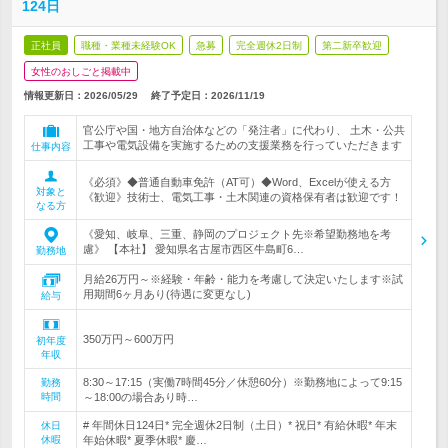
124日
正社員
職種・業種未経験OK
急募
完全週休2日制
第二新卒歓迎
女性のおしごと掲載中
情報更新日：2026/05/29
終了予定日：
2026/11/19
官公庁や国・地方自治体などの「発注者」に代わり、 土木・公共
工事や電気設備を実施するための支援業務を行っていただきます
仕事内容
《必須》◆普通自動車免許（AT可）◆Word、Excelが使える方
対象と
《歓迎》技術士、電気工事・土木関連の資格保有者は歓迎です！
なる方
《愛知、岐阜、三重、静岡のプロジェクト先※希望勤務地を考
慮》 【本社】 愛知県名古屋市西区牛島町6…
勤務地
月給26万円～※経験・年齢・能力を考慮して決定いたします※試
用期間6ヶ月あり(待遇に変更なし)
給与
350万円～600万円
初年度
年収
8:30～17:15（実働7時間45分／休憩60分）※勤務地によって9:15
勤務
時間
～18:00の場合あり時…
# 年間休日124日* 完全週休2日制（土日）* 祝日* 有給休暇* 年末
休日
休暇
年始休暇* 夏季休暇* 慶…