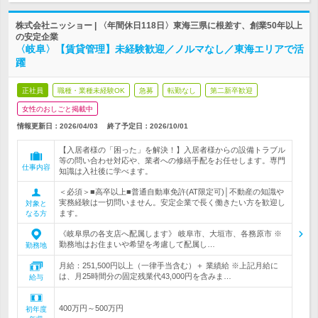
株式会社ニッショー | 〈年間休日118日〉東海三県に根差す、創業50年以上
の安定企業
〈岐阜〉【賃貸管理】未経験歓迎／ノルマなし／東海エリアで活
躍
正社員
職種・業種未経験OK
急募
転勤なし
第二新卒歓迎
女性のおしごと掲載中
情報更新日：2026/04/03
終了予定日：
2026/10/01
【入居者様の「困った」を解決！】入居者様からの設備トラブル
等の問い合わせ対応や、業者への修繕手配をお任せします。専門
仕事内容
知識は入社後に学べます。
＜必須＞■高卒以上■普通自動車免許(AT限定可)│不動産の知識や
実務経験は一切問いません。安定企業で長く働きたい方を歓迎し
対象と
ます。
なる方
《岐阜県の各支店へ配属します》 岐阜市、大垣市、各務原市 ※
勤務地はお住まいや希望を考慮して配属し…
勤務地
月給：251,500円以上（一律手当含む）＋ 業績給 ※上記月給に
は、月25時間分の固定残業代43,000円を含みま…
給与
400万円～500万円
初年度