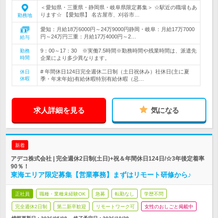
＜愛知県・三重県・静岡県・岐阜県限定募集＞ ☆駅近の職場もあ
ります☆ 【愛知県】 名古屋市、刈谷市…
勤務地
愛知：月給18万6000円～24万9000円静岡・岐阜：月給17万7000
円～24万円三重：月給17万4000円～2…
給与
9：00～17：30 ※実働7.5時間※勤務時間や残業時間は、派遣先
勤務
時間
企業により多少異なります。
# 年間休日124日完全週休二日制（土日祝休み）社休日(主に夏
休日
休暇
季・年末年始)有給休暇特別有給休暇（忌…
求人詳細を見る
気になる
新着
アデコ株式会社 | 完全週休2日制(土日)+祝＆年間休日124日/☆3年後定着率
90％！
東海エリア限定募集【営業事務】まずはリモート研修から♪
正社員
職種・業種未経験OK
急募
転勤なし
学歴不問
完全週休2日制
第二新卒歓迎
リモートワーク可
女性のおしごと掲載中