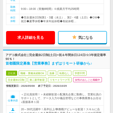
年収
勤務
9:00～18:00（実働8時間）※残業月平均25時間
時間
◆完全週休2日制第1・3週（水土）、第2・4週（土日）◆GW◆
休日
休暇
祝日◆夏季休暇◆年末年始休暇◆有給休暇…
求人詳細を見る
気になる
アデコ株式会社 | 完全週休2日制(土日)+祝＆年間休日124日/☆3年後定着率
90％！
首都圏限定募集【営業事務】まずはリモート研修から♪
正社員
職種・業種未経験OK
急募
転勤なし
学歴不問
完全週休2日制
第二新卒歓迎
リモートワーク可
女性のおしごと掲載中
情報更新日：2026/05/08
終了予定日：
2026/10/29
＜正社員採用！＞未経験歓迎☆配属先企業に勤務し、営業社員の
サポートとして、データ入力や備品管理などの事務業務をお任せ
仕事内容
♪面接基本１回
20～30代活躍中！高卒以上/事務職デビューを歓迎！スキルに合
わせてサポートする教育制度も充実【キャリアシードでの採用実