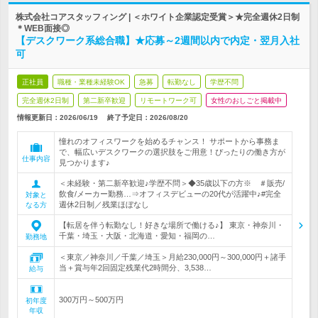
株式会社コアスタッフィング | ＜ホワイト企業認定受賞＞★完全週休2日制
＊WEB面接◎
【デスクワーク系総合職】★応募～2週間以内で内定・翌月入社
可
正社員
職種・業種未経験OK
急募
転勤なし
学歴不問
完全週休2日制
第二新卒歓迎
リモートワーク可
女性のおしごと掲載中
情報更新日：2026/06/19
終了予定日：
2026/08/20
憧れのオフィスワークを始めるチャンス！ サポートから事務ま
で、幅広いデスクワークの選択肢をご用意！ぴったりの働き方が
仕事内容
見つかります♪
＜未経験・第二新卒歓迎♪学歴不問＞◆35歳以下の方※ ＃販売/
飲食/メーカー勤務…⇒オフィスデビューの20代が活躍中♪#完全
対象と
週休2日制／残業ほぼなし
なる方
【転居を伴う転勤なし！好きな場所で働ける♪】 東京・神奈川・
千葉・埼玉・大阪・北海道・愛知・福岡の…
勤務地
＜東京／神奈川／千葉／埼玉＞月給230,000円～300,000円＋諸手
当＋賞与年2回固定残業代2時間分、3,538…
給与
300万円～500万円
初年度
年収