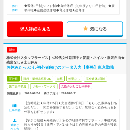
◆週休2日制(シフト制)◆有給休暇（初年度より10日付与）◆慶
休日
休暇
弔休暇◆産前産後休暇◆育児休暇★産育休…
求人詳細を見る
気になる
新着
株式会社スタッフサービス | ＜20代女性活躍中＞髪型・ネイル・服装自由★
残業なし★土日休み
お休みたっぷり♪初心者向けのデータ入力【事務】東京勤務
正社員
職種・業種未経験OK
急募
転勤なし
完全週休2日制
第二新卒歓迎
リモートワーク可
女性のおしごと掲載中
情報更新日：2026/08/04
終了予定日：
2026/08/31
【定時退社★年休125日★完全週休2日制】「もらった数字を打ち
込むだけ」「宛名を確認するだけ」など、無理なく始められるお
仕事内容
仕事をお任せします♪
【駅チカ勤務★昇給あり】安心の研修体制でサポート／事務未経
験入社が85％【販売・アパレルをはじめ異業界出身の先輩が多数
対象と
活躍中！】
なる方