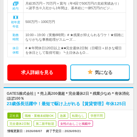
月給35万円～70万円＋賞与（年4回で500万円の支給実績あり）
＋諸手当※入社から1年間は、基本給に一律5万円のビジ…
給与
500万円～1000万円
初年度
年収
10:00～19:00（実働8時間）# ★残業が抑えられるワケ！★煩雑に
勤務
時間
なりがちな事務処理がスムーズ…
# ★年間休日120日以上★■完全週休2日制（日曜日＋好きな曜日
休日
休暇
を休日として取得可能）┗土日休みもO…
求人詳細を見る
気になる
GATES株式会社 | ＊売上高200億超＊完全週休2日＊残業少なめ＊有休消化
ほぼ100％
23歳係長活躍中！最短で駆け上がれる【賃貸管理】年休125日
正社員
職種・業種未経験OK
急募
転勤なし
学歴不問
完全週休2日制
第二新卒歓迎
女性のおしごと掲載中
情報更新日：2026/08/07
終了予定日：
2026/09/21