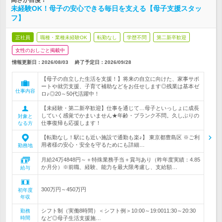
高さが自慢！
未経験OK！母子の安心できる毎日を支える【母子支援スタッ
フ】
正社員
職種・業種未経験OK
転勤なし
学歴不問
第二新卒歓迎
女性のおしごと掲載中
情報更新日：2026/08/03
終了予定日：
2026/09/28
【母子の自立した生活を支援！】将来の自立に向けた、家事サポ
ートや就労支援、子育て補助などをお任せします◎残業は基本ゼ
仕事内容
ロ♪◎20～50代活躍中！
【未経験・第二新卒歓迎】仕事を通じて…母子といっしょに成長
していく感覚でかまいません★年齢・ブランク不問。久しぶりの
対象と
仕事復帰も応援します！
なる方
【転勤なし！駅にも近い施設で通勤も楽♪】 東京都豊島区 ※ご利
用者様の安心・安全を守るためにも詳細…
勤務地
月給24万4848円～＋特殊業務手当＋賞与あり（昨年度実績：4.85
か月分）※前職、経験、能力を最大限考慮し、支給額…
給与
300万円～450万円
初年度
年収
シフト制（実働8時間）＜シフト例＞10:00～19:0011:30～20:30
勤務
時間
など◎母子生活支援施…