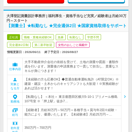
大澤登記測量設計事務所 | 福利厚生・資格手当など充実／経験者は月給30万
円～スタート
【測量士】★転勤なし ★完全週休2日 ★国家資格取得をサポート
正社員
職種・業種未経験OK
急募
転勤なし
学歴不問
完全週休2日制
第二新卒歓迎
女性のおしごと掲載中
情報更新日：2026/06/11
終了予定日：
2026/08/27
大手不動産仲介会社の依頼を受けて、土地の測量や図面・書類作
成を行います。測量後の申請業務まで一貫して担当し、貴重なス
仕事内容
キルが身につきます！
【未経験の方も応募OK】◆普通自動車運転免許（AT限定OK）※
建築・建設・土木からのキャリアシフトも大歓迎！※実務経験が
対象と
あれば活かせます！
なる方
【転勤なし】 ＜本社＞ 東京都墨田区横川5‐10‐1 プリメール柳島
107号室 ※「押上駅」徒歩7…
勤務地
【経験者】月給30万円～50万円＋各種手当＋賞与年2回※経験・
能力により、優遇いたします。【未経験者】月給25万円～…
給与
350万円～700万円
初年度