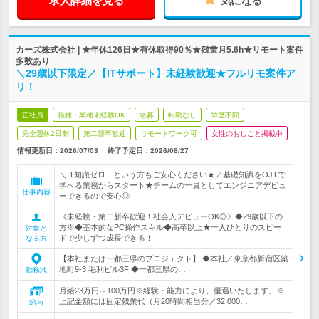
求人詳細を見る
気になる
カーズ株式会社 | ★年休126日★有休取得90％★残業月5.6h★リモート案件
多数あり
＼29歳以下限定／【ITサポート】未経験歓迎★フルリモ案件ア
リ！
正社員
職種・業種未経験OK
急募
転勤なし
学歴不問
完全週休2日制
第二新卒歓迎
リモートワーク可
女性のおしごと掲載中
情報更新日：2026/07/03
終了予定日：
2026/08/27
＼IT知識ゼロ…という方もご安心ください★／基礎知識をOJTで
学べる業務からスタート★チームの一員としてエンジニアデビュ
仕事内容
ーできるので安心◎
《未経験・第二新卒歓迎！社会人デビューOK◎》◆29歳以下の
方※◆基本的なPC操作スキル◆高卒以上★一人ひとりのスピー
対象と
ドで少しずつ成長できる！
なる方
【本社または一都三県のプロジェクト】 ◆本社／東京都新宿区築
地町9-3 毛利ビル3F ◆一都三県の…
勤務地
月給23万円～100万円※経験・能力により、優遇いたします。※
上記金額には固定残業代（月20時間相当分／32,000…
給与