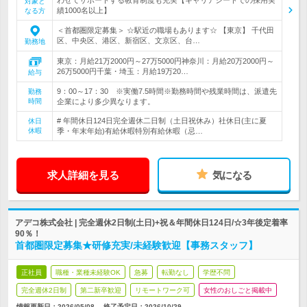
対象と
績1000名以上】
なる方
＜首都圏限定募集＞ ☆駅近の職場もあります☆ 【東京】 千代田
区、中央区、港区、新宿区、文京区、台…
勤務地
東京：月給21万2000円～27万5000円神奈川：月給20万2000円～
26万5000円千葉・埼玉：月給19万20…
給与
9：00～17：30 ※実働7.5時間※勤務時間や残業時間は、派遣先
勤務
時間
企業により多少異なります。
# 年間休日124日完全週休二日制（土日祝休み）社休日(主に夏
休日
休暇
季・年末年始)有給休暇特別有給休暇（忌…
求人詳細を見る
気になる
アデコ株式会社 | 完全週休2日制(土日)+祝＆年間休日124日/☆3年後定着率
90％！
首都圏限定募集★研修充実/未経験歓迎【事務スタッフ】
正社員
職種・業種未経験OK
急募
転勤なし
学歴不問
完全週休2日制
第二新卒歓迎
リモートワーク可
女性のおしごと掲載中
情報更新日：2026/05/08
終了予定日：
2026/10/29