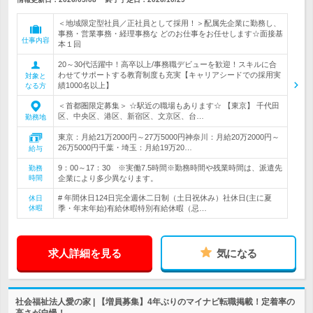
＜地域限定型社員／正社員として採用！＞配属先企業に勤務し、
事務・営業事務・経理事務な どのお仕事をお任せします☆面接基
仕事内容
本１回
20～30代活躍中！高卒以上/事務職デビューを歓迎！スキルに合
わせてサポートする教育制度も充実【キャリアシードでの採用実
対象と
績1000名以上】
なる方
＜首都圏限定募集＞ ☆駅近の職場もあります☆ 【東京】 千代田
区、中央区、港区、新宿区、文京区、台…
勤務地
東京：月給21万2000円～27万5000円神奈川：月給20万2000円～
26万5000円千葉・埼玉：月給19万20…
給与
9：00～17：30 ※実働7.5時間※勤務時間や残業時間は、派遣先
勤務
時間
企業により多少異なります。
# 年間休日124日完全週休二日制（土日祝休み）社休日(主に夏
休日
休暇
季・年末年始)有給休暇特別有給休暇（忌…
求人詳細を見る
気になる
社会福祉法人愛の家 | 【増員募集】4年ぶりのマイナビ転職掲載！定着率の