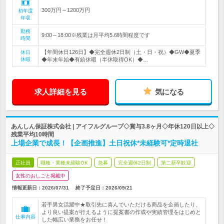
300万円～1200万円
初年度
年収
勤務
9:00～18:00※残業は月平均5.6時間程度です
時間
【年間休日126日】◆完全週休2日制（土・日・祝）◆GW◆夏季
休日
休暇
◆年末年始◆有給休暇（半休取得OK）◆…
求人詳細を見る
気になる
あんしん保証株式会社 | アイフルグループ◇賞与3.8ヶ月◇年休120日以上◇
残業平均10時間
上場企業で成長！【企画推進】土日祝休*未経験可*定時退社
正社員
職種・業種未経験OK
急募
完全週休2日制
第二新卒歓迎
女性のおしごと掲載中
情報更新日：2026/07/31
終了予定日：
2026/09/21
若手男女活躍中★取引先に喜んでいただける商品を企画したり、
より良い提案が行えるように提案書の作成や実績管理をはじめと
仕事内容
した幅広い業務をお任せ！