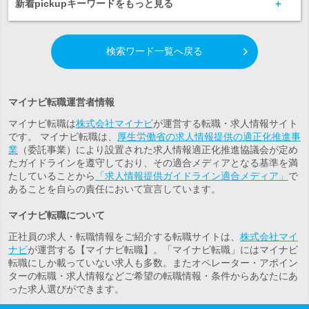
新着pickupキーワードをもっと見る
検索ワード一覧へ戻る
マイナビ転職運営者情報
マイナビ転職は
株式会社マイナビ
が運営する転職・求人情報サイト
です。 マイナビ転職は、
厚生労働省の求人情報提供の適正化推進事
業
（委託事業）により設置された求人情報適正化推進協議会が定め
たガイドラインを遵守しており、その適合メディアとなる基準を満
たしていることから
「求人情報提供ガイドライン適合メディア」
で
あることを自らの責任において宣言しています。
マイナビ転職について
正社員の求人・転職情報をご紹介する転職サイトは、
株式会社マイ
ナビ
が運営する【マイナビ転職】。「マイナビ転職」にはマイナビ
転職にしか載っていない求人も多数。また
オペレーター・アポイン
ター
の転職・求人情報などご希望の転職情報・条件からあなたにあ
った求人選びができます。