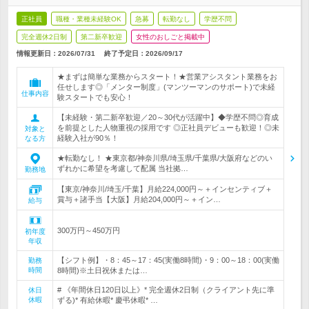
正社員
職種・業種未経験OK
急募
転勤なし
学歴不問
完全週休2日制
第二新卒歓迎
女性のおしごと掲載中
情報更新日：2026/07/31
終了予定日：
2026/09/17
★まずは簡単な業務からスタート！★営業アシスタント業務をお
任せします◎「メンター制度」(マンツーマンのサポート)で未経
仕事内容
験スタートでも安心！
【未経験・第二新卒歓迎／20～30代が活躍中】◆学歴不問◎育成
を前提とした人物重視の採用です ◎正社員デビューも歓迎！◎未
対象と
経験入社が90％！
なる方
★転勤なし！ ★東京都/神奈川県/埼玉県/千葉県/大阪府などのい
ずれかに希望を考慮して配属 当社拠…
勤務地
【東京/神奈川/埼玉/千葉】月給224,000円～＋インセンティブ＋
賞与＋諸手当【大阪】月給204,000円～＋イン…
給与
300万円～450万円
初年度
年収
【シフト例】・8：45～17：45(実働8時間)・9：00～18：00(実働
勤務
時間
8時間)※土日祝休または…
# 《年間休日120日以上》* 完全週休2日制（クライアント先に準
休日
休暇
ずる)* 有給休暇* 慶弔休暇* …