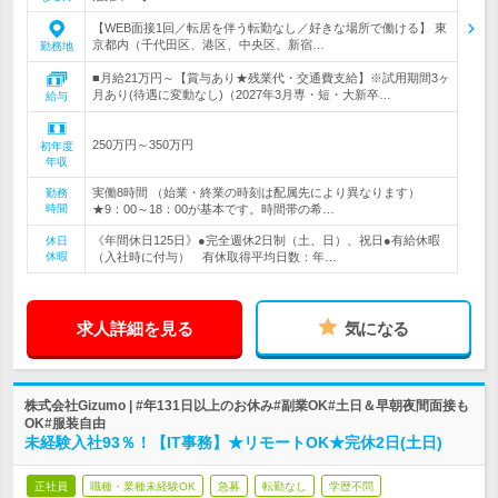
【WEB面接1回／転居を伴う転勤なし／好きな場所で働ける】 東
京都内（千代田区、港区、中央区、新宿…
勤務地
■月給21万円～【賞与あり★残業代・交通費支給】※試用期間3ヶ
月あり(待遇に変動なし)（2027年3月専・短・大新卒…
給与
250万円～350万円
初年度
年収
実働8時間 （始業・終業の時刻は配属先により異なります）
勤務
時間
★9：00～18：00が基本です。時間帯の希…
《年間休日125日》●完全週休2日制（土、日）、祝日●有給休暇
休日
休暇
（入社時に付与） 有休取得平均日数：年…
求人詳細を見る
気になる
株式会社Gizumo | #年131日以上のお休み#副業OK#土日＆早朝夜間面接も
OK#服装自由
未経験入社93％！【IT事務】★リモートOK★完休2日(土日)
正社員
職種・業種未経験OK
急募
転勤なし
学歴不問