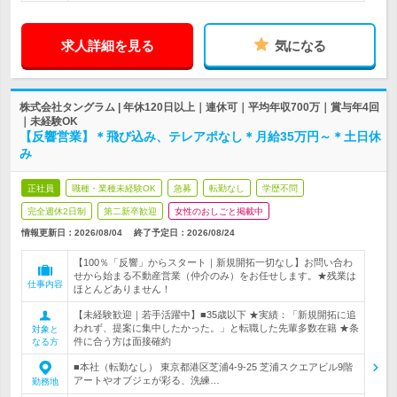
求人詳細を見る
気になる
株式会社タングラム | 年休120日以上｜連休可｜平均年収700万｜賞与年4回
｜未経験OK
【反響営業】＊飛び込み、テレアポなし＊月給35万円～＊土日休
み
正社員
職種・業種未経験OK
急募
転勤なし
学歴不問
完全週休2日制
第二新卒歓迎
女性のおしごと掲載中
情報更新日：2026/08/04
終了予定日：
2026/08/24
【100％「反響」からスタート｜新規開拓一切なし】お問い合わ
せから始まる不動産営業（仲介のみ）をお任せします。★残業は
仕事内容
ほとんどありません！
【未経験歓迎｜若手活躍中】■35歳以下 ★実績：「新規開拓に追
われず、提案に集中したかった。」と転職した先輩多数在籍 ★条
対象と
件に合う方は面接確約
なる方
■本社（転勤なし） 東京都港区芝浦4-9-25 芝浦スクエアビル9階
アートやオブジェが彩る、洗練…
勤務地