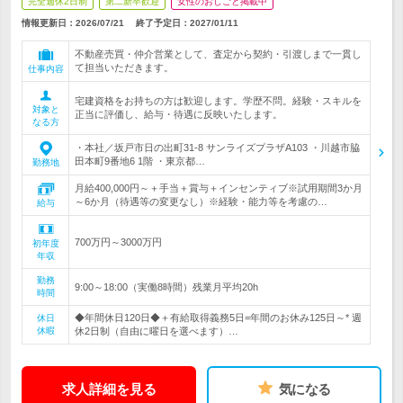
完全週休2日制
第二新卒歓迎
女性のおしごと掲載中
情報更新日：2026/07/21
終了予定日：
2027/01/11
不動産売買・仲介営業として、査定から契約・引渡しまで一貫し
て担当いただきます。
仕事内容
宅建資格をお持ちの方は歓迎します。学歴不問。経験・スキルを
対象と
正当に評価し、給与・待遇に反映いたします。
なる方
・本社／坂戸市日の出町31-8 サンライズプラザA103 ・川越市脇
田本町9番地6 1階 ・東京都…
勤務地
月給400,000円～＋手当＋賞与＋インセンティブ※試用期間3か月
～6か月（待遇等の変更なし）※経験・能力等を考慮の…
給与
700万円～3000万円
初年度
年収
勤務
9:00～18:00（実働8時間）残業月平均20h
時間
◆年間休日120日◆＋有給取得義務5日=年間のお休み125日～* 週
休日
休暇
休2日制（自由に曜日を選べます）…
求人詳細を見る
気になる