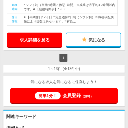
* シフト制（実働8時間／休憩1時間）※残業は月平均4.2時間以内
勤務
時間
です。# 【勤務時間例】* 9：0…
# 【年間休日125日】* 完全週休2日制（シフト制）※職種や配属
休日
休暇
先により日数は異なります。* 有給…
求人詳細を見る
気になる
1
1～13件 (全13件中)
気になる求人を気になるに保存しよう！
会員登録
簡単1分！
（無料）
関連キーワード