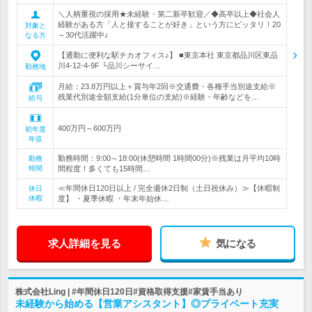
＼人柄重視の採用★未経験・第二新卒歓迎／◆高卒以上◆社会人
経験がある方「人と接することが好き」という方にピッタリ！20
対象と
～30代活躍中♪
なる方
【通勤に便利な駅チカオフィス♪】 ■東京本社 東京都品川区東品
川4-12-4-9F └品川シーサイ…
勤務地
月給：23.8万円以上＋賞与年2回※交通費・各種手当別途支給※
残業代別途全額支給(1分単位の支給)※経験・年齢などを…
給与
400万円～600万円
初年度
年収
勤務時間：9:00～18:00(休憩時間 1時間00分)※残業は月平均10時
勤務
時間
間程度！多くても15時間…
≪年間休日120日以上 / 完全週休2日制（土日祝休み）≫【休暇制
休日
休暇
度】 ・夏季休暇 ・年末年始休…
求人詳細を見る
気になる
株式会社Ling | #年間休日120日#資格取得支援#家賃手当あり
未経験から始める【営業アシスタント】◎プライベート充実