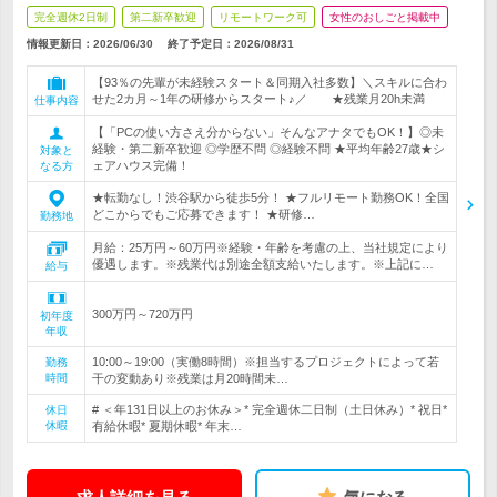
完全週休2日制
第二新卒歓迎
リモートワーク可
女性のおしごと掲載中
情報更新日：2026/06/30
終了予定日：
2026/08/31
【93％の先輩が未経験スタート＆同期入社多数】＼スキルに合わ
せた2カ月～1年の研修からスタート♪／ ★残業月20h未満
仕事内容
【「PCの使い方さえ分からない」そんなアナタでもOK！】◎未
経験・第二新卒歓迎 ◎学歴不問 ◎経験不問 ★平均年齢27歳★シ
対象と
ェアハウス完備！
なる方
★転勤なし！渋谷駅から徒歩5分！ ★フルリモート勤務OK！全国
どこからでもご応募できます！ ★研修…
勤務地
月給：25万円～60万円※経験・年齢を考慮の上、当社規定により
優遇します。※残業代は別途全額支給いたします。※上記に…
給与
300万円～720万円
初年度
年収
10:00～19:00（実働8時間）※担当するプロジェクトによって若
勤務
時間
干の変動あり※残業は月20時間未…
# ＜年131日以上のお休み＞* 完全週休二日制（土日休み）* 祝日*
休日
休暇
有給休暇* 夏期休暇* 年末…