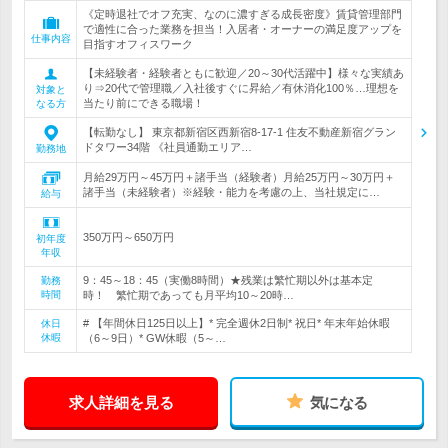
《定時退社でオフ充実、なのに濃すぎる成長密度》賃貸管理部門
で適性に合った業務を担当！入居者・オーナーの満足度アップを
仕事内容
目指すオフィスワーク
【未経験者・経験者ともに歓迎／20～30代活躍中】様々な実績あ
り⇒20代で管理職／入社後すぐに昇給／有休消化100％…理想を
対象と
当たり前にできる職場！
なる方
【転勤なし】 東京都新宿区西新宿8-17-1 住友不動産新宿グラン
ドタワー34階 《社員通勤エリア…
勤務地
月給29万円～45万円＋諸手当（経験者）月給25万円～30万円＋
諸手当（未経験者）※経験・能力を考慮の上、当社規定に…
給与
350万円～650万円
初年度
年収
9：45～18：45（実働8時間）★残業は繁忙期以外は基本定
勤務
時間
時！ 繁忙期であっても月平均10～20時…
# 【年間休日125日以上】* 完全週休2日制* 祝日* 年末年始休暇
休日
休暇
（6～9日）* GW休暇（5～…
求人詳細を見る
気になる