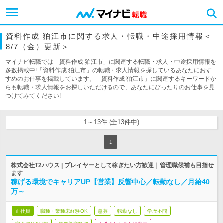
資料作成 狛江市に関する求人・転職・中途採用情報＜
8/7（金）更新＞
マイナビ転職では「資料作成 狛江市」に関連する転職・求人・中途採用情報を
多数掲載中!「資料作成 狛江市」の転職・求人情報を探しているあなたにおす
すめのお仕事を掲載しています。「資料作成 狛江市」に関連するキーワードか
らも転職・求人情報をお探しいただけるので、あなたにぴったりのお仕事を見
つけてみてください!
1～13件 (全13件中)
1
株式会社T2ハウス | プレイヤーとして稼ぎたい方歓迎｜管理職候補も目指せ
ます
稼げる環境でキャリアUP【営業】反響中心／転勤なし／月給40
万～
正社員
職種・業種未経験OK
急募
転勤なし
学歴不問